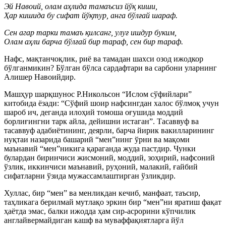
Эй Навоий, олам аҳлида тамаъсиз йўқ киши,
Ҳар кишида бу сифат йўқтур, анга бўлғай шараф.
Сен агар тарки тамаъ қилсанг, улуғ ишдур буким,
Олам аҳли барча бўлғай бир тараф, сен бир тараф.
Нафс, мақтанчоқлик, риё ва тамадан шахси озод ижодкор
бўлганмикин? Бўлган бўлса сардафтари ва сарбони уларнинг
Алишер Навоийдир.
Машҳур шарқшунос Р.Никольсон “Ислом сўфийлари”
китобида ёзади: “Сўфий шоир нафсингдан халос бўлмоқ учун
шароб ич, деганда илоҳий томоша оғушида моддий
борлиғингни тарк айла, дейишни истаган”. Тасаввуф ва
тасаввуф адабиётининг, деярли, барча йирик вакилларининг
нуқтаи назарида башарий “мен”нинг ўрни ва мақоми
маънавий “мен”никига қараганда жуда пастдир. Чунки
булардан биринчиси жисмоний, моддий, зоҳирий, нафсоний
ўзлик, иккинчиси маънавий, руҳоний, малакий, ғайбий
сифатларни ўзида мужассамлаштирган ўзликдир.
Хуллас, бир “мен” ва менликдан кечиб, манфаат, таъсир,
таҳликага берилмай мутлақо эркин бир “мен”ни яратиш фақат
ҳаётда эмас, балки ижодда ҳам сир-асрорини кўпчилик
англайвермайдиган кашф ва муваффақиятларга йўл