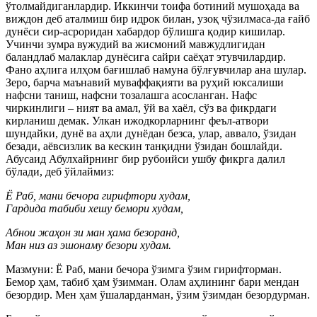
ўтолмайдиганлардир. Иккинчи тоифа ботиний мушоҳада ва
виждон деб аталмиш бир идрок билан, узоқ чўзилмаса-да ғайб
дунёси сир-асроридан хабардор бўлишга қодир кишилар.
Учинчи зумра вужудий ва жисмоний мавжудлигидан
баландлаб малаклар дунёсига сайри саёҳат этувчилардир.
Фано аҳлига илҳом бағишлаб намуна бўлғувчилар ана шулар.
Зеро, барча маънавий муваффақияти ва руҳий юксалиши
нафсни таниш, нафсни тозалашга асосланган. Нафс
чиркинлиги – ният ва амал, ўй ва хаёл, сўз ва фикрдаги
кирланиш демак. Улкан ижодкорларнинг феъл-атвори
шундайки, дунё ва аҳли дунёдан безса, улар, аввало, ўзидан
безади, аёвсизлик ва кескин танқидни ўзидан бошлайди.
Абусаид Абулхайрнинг бир рубоийси ушбу фикрга далил
бўлади, деб ўйлаймиз:
Ё Раб, мани бечора гирифтори худам,
Гардида табиби хешу бемори худам,
Абнои жаҳон зи ман ҳама безоранд,
Ман низ аз эшонаму безори худам.
Мазмуни: Ё Раб, мани бечора ўзимга ўзим гирифторман.
Бемор ҳам, табиб ҳам ўзимман. Олам аҳлининг бари мендан
безордир. Мен ҳам ўшаларданман, ўзим ўзимдан безордурман.