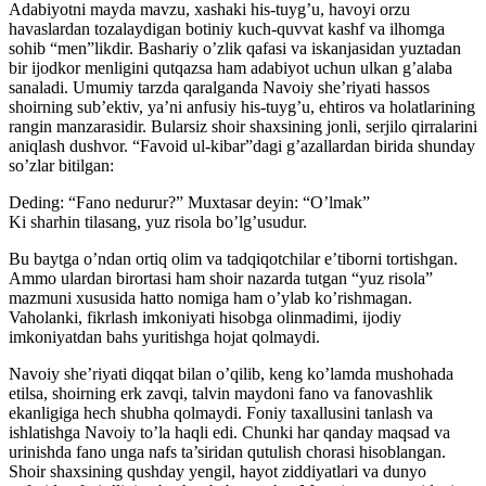
Adabiyotni mayda mavzu, xashaki his-tuyg’u, havoyi orzu
havaslardan tozalaydigan botiniy kuch-quvvat kashf va ilhomga
sohib “men”likdir. Bashariy o’zlik qafasi va iskanjasidan yuztadan
bir ijodkor menligini qutqazsa ham adabiyot uchun ulkan g’alaba
sanaladi. Umumiy tarzda qaralganda Navoiy she’riyati hassos
shoirning sub’ektiv, ya’ni anfusiy his-tuyg’u, ehtiros va holatlarining
rangin manzarasidir. Bularsiz shoir shaxsining jonli, serjilo qirralarini
aniqlash dushvor. “Favoid ul-kibar”dagi g’azallardan birida shunday
so’zlar bitilgan:
Deding: “Fano nedurur?” Muxtasar deyin: “O’lmak”
Ki sharhin tilasang, yuz risola bo’lg’usudur.
Bu baytga o’ndan ortiq olim va tadqiqotchilar e’tiborni tortishgan.
Ammo ulardan birortasi ham shoir nazarda tutgan “yuz risola”
mazmuni xususida hatto nomiga ham o’ylab ko’rishmagan.
Vaholanki, fikrlash imkoniyati hisobga olinmadimi, ijodiy
imkoniyatdan bahs yuritishga hojat qolmaydi.
Navoiy she’riyati diqqat bilan o’qilib, keng ko’lamda mushohada
etilsa, shoirning erk zavqi, talvin maydoni fano va fanovashlik
ekanligiga hech shubha qolmaydi. Foniy taxallusini tanlash va
ishlatishga Navoiy to’la haqli edi. Chunki har qanday maqsad va
urinishda fano unga nafs ta’siridan qutulish chorasi hisoblangan.
Shoir shaxsining qushday yengil, hayot ziddiyatlari va dunyo