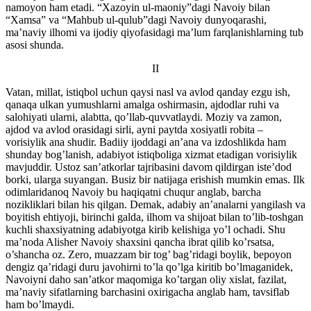
namoyon ham etadi. “Xazoyin ul-maoniy”dagi Navoiy bilan
“Xamsa” va “Mahbub ul-qulub”dagi Navoiy dunyoqarashi,
ma’naviy ilhomi va ijodiy qiyofasidagi ma’lum farqlanishlarning tub
asosi shunda.
II
Vatan, millat, istiqbol uchun qaysi nasl va avlod qanday ezgu ish,
qanaqa ulkan yumushlarni amalga oshirmasin, ajdodlar ruhi va
salohiyati ularni, alabtta, qo’llab-quvvatlaydi. Moziy va zamon,
ajdod va avlod orasidagi sirli, ayni paytda xosiyatli robita –
vorisiylik ana shudir. Badiiy ijoddagi an’ana va izdoshlikda ham
shunday bog’lanish, adabiyot istiqboliga xizmat etadigan vorisiylik
mavjuddir. Ustoz san’atkorlar tajribasini davom qildirgan iste’dod
borki, ularga suyangan. Busiz bir natijaga erishish mumkin emas. Ilk
odimlaridanoq Navoiy bu haqiqatni chuqur anglab, barcha
nozikliklari bilan his qilgan. Demak, adabiy an’analarni yangilash va
boyitish ehtiyoji, birinchi galda, ilhom va shijoat bilan to’lib-toshgan
kuchli shaxsiyatning adabiyotga kirib kelishiga yo’l ochadi. Shu
ma’noda Alisher Navoiy shaxsini qancha ibrat qilib ko’rsatsa,
o’shancha oz. Zero, muazzam bir tog’ bag’ridagi boylik, bepoyon
dengiz qa’ridagi duru javohirni to’la qo’lga kiritib bo’lmaganidek,
Navoiyni daho san’atkor maqomiga ko’targan oliy xislat, fazilat,
ma’naviy sifatlarning barchasini oxirigacha anglab ham, tavsiflab
ham bo’lmaydi.