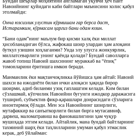
Бундай шеърлар моҳиятини англамаган ўқувчи ҳеч пайт
Навоийнинг қуйидаги каби байтлари маънисини холис қабул
этолмайди:
Онча юзсизлик улустин кўрмишам гар берса даст,
Истарамким, кўрмасам ҳаргиз бани одам юзин.
“Бани одам”нинг маълум бир қисми халқ ёки миллат
ҳисобланадиган бўлса, жафокаш шоир улардан ҳам алоқани
буткул узишни хоҳлаганми? Унда элу улусга жонкуярлик,
миллатсеварлиги унинг қаёнда қолади? Бундай саволларга
жавоб топиш Навоий шахсининг мураккаб ва “ёпиқ”
томонларини ёритишга имкон беради.
Манманлик ёки мақтанчоқликка йўйишса ҳам айтай: Навоий
шахси ва ижодиёти билан ички алоқаси ҳақида бирор
шоирми, адиб биланми узоқ гаплашгим келади. Ким билан
сўзлашмай, кўпчилик Навоийни бугунги ижодкор даражасига
тушириб, субъектив фикр-қарашлари доирасидаги сўзларига
инонтирмоқ бўлади. Мен эса Навоийнинг шоирлиги,
мутафаккир ва санъаткорлиги билан бирга мутасаввиф,
дарвеш, маломатравиш ва фановашлигини ҳам чуқур
мушоҳада этгим келади. Айтайлик, мана бундай байтларнинг
тахминий шарҳ ёки таҳлилларини умуман қабул этмаслик
керак, деб ўйлайман: