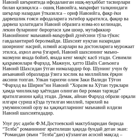
Навоий шеъриятида ифодаланган ишқ-муҳаббат тасвирлари
билан қизиқилса – ошиқ Навоийга, маърифат талқинидаги
шеърлар назардан ўтказилса – ориф Навоийга, фақр ёки
дарвешлик ғояси ифодаларига эътибор қаратилса, фақир ва
дарвеш ҳолатидаги Навоий образига юзма-юз келинади,
лекин буларнинг бирортаси ҳам шоир, мутафаккир
Навоийнинг маънавий-маъруфий дунёсини тўла-тўкис
гавдалантириб беролмайди. Шахсият нуқтаи назаридан
шоирнинг насрий, илмий асарлари ва достонларига мурожаат
этилса, аҳвол анча ўзгариб, Навоий шахсининг маъно-
мазмуни янада бойиб, янада кенг миқёс касб этади. Севимли
қаҳрамонлари Фарҳод, Мажнун, ҳатто Шайх Санъонга
Навоий Шахсидан ўтган нималардир бор. Шунинг учун бу
анъанавий образларда ўзига хослик ва миллийлик ёрқин
аксини топган. Улкан тарихчи олим Заки Валиди Тўғон
“Фарҳод ва Ширин”ни Навоий “Хоразм ва Хўтан турклари
ҳамда чинликлар ҳаётидан олинган бир роман тарзида”
яратилганини қайд этади. Демак, айнан Фарҳод образи орқали
илгари суриш кўзда тутилган миллий, тарихий ва
умуминсоний орзу ва ҳақиқатларнинг маънавий илдизи
Навоий шахсиятидадир.
Улуғ рус адиби Ф.М.Достоевский мактубларидан бирида
“Телба” романининг яратилиши ҳақида бундай деган экан:
“Романдан (яъни “Телба”дан) кўзланган асосий мақсад –