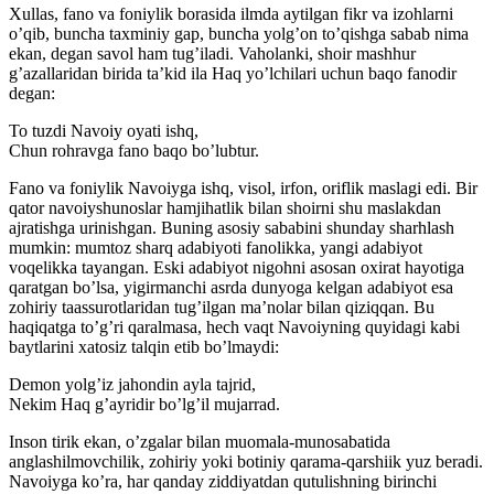
Xullas, fano va foniylik borasida ilmda aytilgan fikr va izohlarni
o’qib, buncha taxminiy gap, buncha yolg’on to’qishga sabab nima
ekan, degan savol ham tug’iladi. Vaholanki, shoir mashhur
g’azallaridan birida ta’kid ila Haq yo’lchilari uchun baqo fanodir
degan:
To tuzdi Navoiy oyati ishq,
Chun rohravga fano baqo bo’lubtur.
Fano va foniylik Navoiyga ishq, visol, irfon, oriflik maslagi edi. Bir
qator navoiyshunoslar hamjihatlik bilan shoirni shu maslakdan
ajratishga urinishgan. Buning asosiy sababini shunday sharhlash
mumkin: mumtoz sharq adabiyoti fanolikka, yangi adabiyot
voqelikka tayangan. Eski adabiyot nigohni asosan oxirat hayotiga
qaratgan bo’lsa, yigirmanchi asrda dunyoga kelgan adabiyot esa
zohiriy taassurotlaridan tug’ilgan ma’nolar bilan qiziqqan. Bu
haqiqatga to’g’ri qaralmasa, hech vaqt Navoiyning quyidagi kabi
baytlarini xatosiz talqin etib bo’lmaydi:
Demon yolg’iz jahondin ayla tajrid,
Nekim Haq g’ayridir bo’lg’il mujarrad.
Inson tirik ekan, o’zgalar bilan muomala-munosabatida
anglashilmovchilik, zohiriy yoki botiniy qarama-qarshiik yuz beradi.
Navoiyga ko’ra, har qanday ziddiyatdan qutulishning birinchi