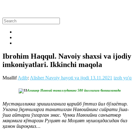
Ibrohim Haqqul. Navoiy shaxsi va ijodiy
imkoniyatlari. Ikkinchi maqola
Muallif
Adib
:
Alisher Navoiy hayoti va ijodi
13.11.2021
izoh yo'q
Алишер Навоий таваллудининг 580 йиллигига бағишланади
Мустақилликка эришилганига қарийб ўттиз йил бўлаётир.
Унгача ўқувчиларга танитилган Навоийнинг сийрати ўша-
ўша айтарли ўзгарган эмас. Чунки Навоийни санъаткор
мақомига кўтарган Руҳият ва Моҳият мушоҳадасидан биз
ҳамон йироқмиз…