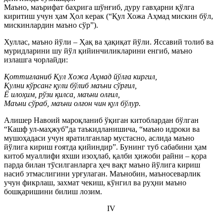
Маъно, маърифат баҳрига шўнғиб, дуру гавҳарни қўлга
киритиш учун ҳам Ҳол керак (“Қул Хожа Аҳмад мискин бўл,
мискинлардин маъно сўр”).
Хуллас, маъно йўли – Ҳақ ва ҳақиқат йўли. Яссавий толиб ва
муридларини шу йўл қийинчиликларини енгиб, маъно
излашга чорлайди:
Қоттиғланиб Қул Хожа Аҳмад йўлға киргил,
Қулни кўрсанг қули бўлиб маъни сўрғил,
Ё илоҳим, рўзи қилса, маъни олғил,
Маъни сўраб, маъни олғон чин қул бўлур.
Алишер Навоий мароқланиб ўқиган китоблардан бўлган
“Кашф ул-маҳжуб”да таъкидланишича, “маъно идроки ва
мушоҳадаси учун яратилганлар мустасно, аслида маъно
йўлига кириш ғоятда қийиндир”. Бунинг туб сабабини ҳам
китоб муаллифи яхши изоҳлаб, қалби ҳижоби райни – қора
парда билан тўсилганларга ҳеч вақт маъно йўлига кириш
насиб этмаслигини урғулаган. Маънобин, маъносеварлик
учун фикрлаш, захмат чекиш, кўнгил ва руҳни маъно
бошқаришини билиш лозим.
IV