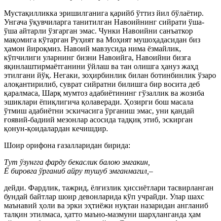
Мустақилликка эришилганига қарийб ўттиз йил бўлаётир.
Унгача ўқувчиларга танитилган Навоийнинг сийрати ўша-
ўша айтарли ўзгарган эмас. Чунки Навоийни санъаткор
мақомига кўтарган Руҳият ва Моҳият мушоҳадасидан биз
ҳамон йироқмиз. Навоий мавзусида нима ёзмайлик,
кўпчилиги уларнинг бизни Навоийга, Навоийни бизга
яқинлаштирмаётганини ўйлаш ва тан олишга ҳануз жаҳд
этилгани йўқ. Негаки, зоҳирбинлик билан ботинбинлик ўзаро
алоқантирилиб, суврат сийратни билишга бир восита деб
қаралмаса, Шарқ мумтоз адабиётининг гўзаллик ва жозиба
эшиклари ёпиқлигича қолаверади. Ҳозирги бош масала
ўтмиш адабиётни эскичасига ўрганиш эмас, уни қандай
ғоявий-бадиий мезонлар асосида тадқиқ этиб, эскирган
қонун-қоидалардан кечишдир.
Шоир орифона ғазалларидан бирида:
Тут ўзунгга фарду бекаслик балою эмгакин,
Ё бировга ўрганиб айру тушуб эмганмагил,–
дейди. Фардлик, тажрид, ёлғизлик ҳиссиётлари тасвирланган
бундай байтлар шоир девонларида кўп учрайди. Улар шахс
маънавий ҳоли ва эрки эҳтиёжи нуқтаи назаридан англаниб
талқин этилмаса, ҳатто маъно-мазмуни шарҳланганда ҳам