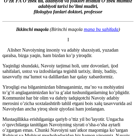
O’zR FA O’zbek tili, adabiyoti va folklori instituti
O’zbek mumtoz
adabiyoti tarixi bo’limi mudiri,
filologiya fanlari doktori, professor
Ikkinchi maqola
(Birinchi maqola
mana bu sahifada
)
I
Alisher Navoiyning insoniy va adabiy shaxsiyati, yuzadan
qaralsa, bizga yaqin, ham bizdan ko’p yiroqdir.
Yaqinligi shundaki, Navoiy tarjimai holi, umr dovonlari, ijod
sahifalari, ustoz va izdoshlariga tegishli tarixiy, ilmiy, badiiy,
tasavvufiy ma’lumot va dalillardan har qalay xabardormiz.
Yiroqligi esa bilganimizdan bilmaganimiz, ma’no va mohiyatini
to’g’ri anglaganimizdan ko’ra g’alat tushunilganlarning ko’pligidir.
Kommunist har bir olim va dahriy tadqiqotchi Navoiy adabiy
merosini o’zicha soxtalashtirib tahlil etgani bois xalq tasavvurida asl
Navoiydan ancha yiroq shoir qiyofasi ham jonlangan.
Mustaqillikka erishilganiga qariyb o’ttiz yil bo’layotir. Ungacha
o’quvchilarga tanitilgan Navoiyning siyrati o’sha-o’sha aytarli
o’zgargan emas. Chunki Navoiyni san’atkor maqomiga ko’targan
Ruhiyat va Mohiyat mushohadasidan biz hamon yiroqmiz. Navoiy