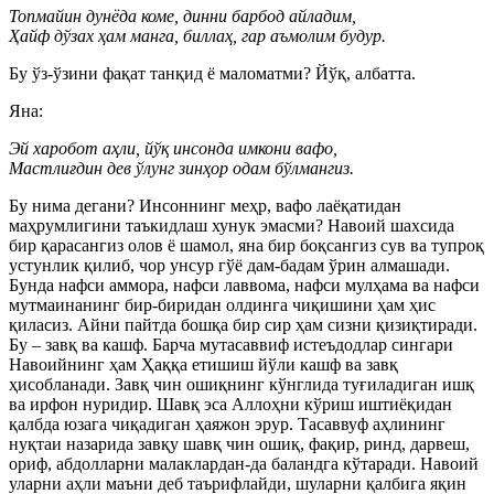
Топмайин дунёда коме, динни барбод айладим,
Ҳайф дўзах ҳам манга, биллаҳ, гар аъмолим будур.
Бу ўз-ўзини фақат танқид ё маломатми? Йўқ, албатта.
Яна:
Эй харобот аҳли, йўқ инсонда имкони вафо,
Мастлиғдин дев ўлунг зинҳор одам бўлмангиз.
Бу нима дегани? Инсоннинг меҳр, вафо лаёқатидан
маҳрумлигини таъкидлаш хунук эмасми? Навоий шахсида
бир қарасангиз олов ё шамол, яна бир боқсангиз сув ва тупроқ
устунлик қилиб, чор унсур гўё дам-бадам ўрин алмашади.
Бунда нафси аммора, нафси лаввома, нафси мулҳама ва нафси
мутмаинанинг бир-биридан олдинга чиқишини ҳам ҳис
қиласиз. Айни пайтда бошқа бир сир ҳам сизни қизиқтиради.
Бу – завқ ва кашф. Барча мутасаввиф истеъдодлар сингари
Навоийнинг ҳам Ҳаққа етишиш йўли кашф ва завқ
ҳисобланади. Завқ чин ошиқнинг кўнглида туғиладиган ишқ
ва ирфон нуридир. Шавқ эса Аллоҳни кўриш иштиёқидан
қалбда юзага чиқадиган ҳаяжон эрур. Тасаввуф аҳлининг
нуқтаи назарида завқу шавқ чин ошиқ, фақир, ринд, дарвеш,
ориф, абдолларни малаклардан-да баландга кўтаради. Навоий
уларни аҳли маъни деб таърифлайди, шуларни қалбига яқин