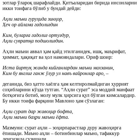
зотлар ўлароқ шарафлайди. Қитъаларидан бирида инсонларни
икки тоифага бўлиб у бундай дейди:
Аҳли маъни гуруҳида зинҳор,
Ҳеч ор айлама гадолиғдин
Ким, буларға гадолиғ ортуғдур,
Аҳли сувратқа подшолиғдин.
Аҳли маъни аввал ҳам қайд этилганидек, ишқ, маърифат,
ҳиммат, ҳақиқат ва ҳол намояндалари. Ориф шоир:
Иста йиртуқ жанда кийганлардан маъни махзанин,
Ким бу янглиғ ганж ўлур ул навъ вайронлар аро, –
деганида, биз ҳатто хаёлга ҳам келтиролмайдиган ҳуррият
соҳибларини кўзда тутган. “Аҳли сурат” эса моддий манфаат
ботқоғига ботиб, молу мулк ҳирсига қул бўлган кимсалардир.
Бу икки тоифа фарқини Мавлоно ҳам сўзлаган:
Аҳли сурат дар жавоҳир бофта,
Аҳли маъни баҳри маъни ёфта.
Мазмуни: сурат аҳли – зоҳирпарастлар дуру жавоҳирга
ёпишади. Маъно аҳли – ботинбинлар маъно, тафаккур
денгизида сузишади.