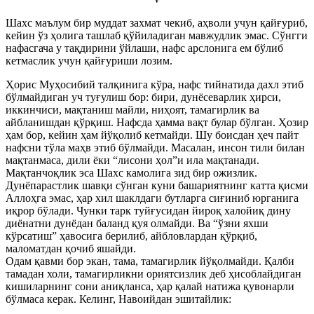
Шахс маълум бир муддат захмат чекиб, аҳволи учун қайғуриб,
кейин ўз ҳолига ташлаб қўйиладиган мавжудлик эмас. Сўнгги
нафасгача у тақдирини ўйлаши, нафс арслонига ем бўлиб
кетмаслик учун қайғуриши лозим.
Ҳорис Муҳосибий талқинига кўра, нафс тийнатида дахл этиб
бўлмайдиган уч туғулиш бор: бири, дунёсеварлик ҳирси,
иккинчиси, мақтаниш майли, ниҳоят, тамагирлик ва
айбланишдан қўрқиш. Нафсда ҳамма вақт булар бўлган. Ҳозир
ҳам бор, кейин ҳам йўқолиб кетмайди. Шу боисдан ҳеч пайт
нафсни тўла маҳв этиб бўлмайди. Масалан, инсон тили билан
мақтанмаса, дили ёки “лисони ҳол”и ила мақтанади.
Мақтанчоқлик эса Шахс камолига зид бир ожизлик.
Дунёпарастлик шавқи сўнган куни башариятнинг катта қисми
Аллоҳга эмас, ҳар хил шаклдаги бутларга сиғиниб юрганига
иқрор бўлади. Чунки тарк туйғусидан йироқ халойиқ дину
диёнатни дунёдан баланд қуя олмайди. Ва “ўзни яхши
кўрсатиш” ҳавосига берилиб, айбловлардан қўрқиб,
маломатдан қочиб яшайди.
Одам қавми бор экан, тама, тамагирлик йўқолмайди. Қалби
тамадан холи, тамагирликни ориятсизлик деб ҳисоблайдиган
кишиларнинг сони аниқланса, ҳар қалай натижа қувонарли
бўлмаса керак. Келинг, Навоийдан эшитайлик: