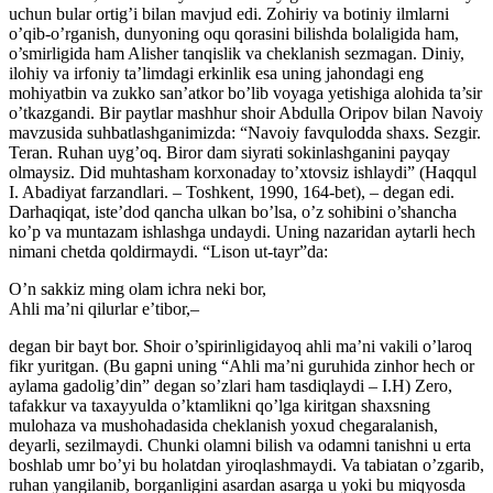
uchun bular ortig’i bilan mavjud edi. Zohiriy va botiniy ilmlarni
o’qib-o’rganish, dunyoning oqu qorasini bilishda bolaligida ham,
o’smirligida ham Alisher tanqislik va cheklanish sezmagan. Diniy,
ilohiy va irfoniy ta’limdagi erkinlik esa uning jahondagi eng
mohiyatbin va zukko san’atkor bo’lib voyaga yetishiga alohida ta’sir
o’tkazgandi. Bir paytlar mashhur shoir Abdulla Oripov bilan Navoiy
mavzusida suhbatlashganimizda: “Navoiy favqulodda shaxs. Sezgir.
Teran. Ruhan uyg’oq. Biror dam siyrati sokinlashganini payqay
olmaysiz. Did muhtasham korxonaday to’xtovsiz ishlaydi” (Haqqul
I. Abadiyat farzandlari. – Toshkent, 1990, 164-bet), – degan edi.
Darhaqiqat, iste’dod qancha ulkan bo’lsa, o’z sohibini o’shancha
ko’p va muntazam ishlashga undaydi. Uning nazaridan aytarli hech
nimani chetda qoldirmaydi. “Lison ut-tayr”da:
O’n sakkiz ming olam ichra neki bor,
Ahli ma’ni qilurlar e’tibor,–
degan bir bayt bor. Shoir o’spirinligidayoq ahli ma’ni vakili o’laroq
fikr yuritgan. (Bu gapni uning “Ahli ma’ni guruhida zinhor hech or
aylama gadolig’din” degan so’zlari ham tasdiqlaydi – I.H) Zero,
tafakkur va taxayyulda o’ktamlikni qo’lga kiritgan shaxsning
mulohaza va mushohadasida cheklanish yoxud chegaralanish,
deyarli, sezilmaydi. Chunki olamni bilish va odamni tanishni u erta
boshlab umr bo’yi bu holatdan yiroqlashmaydi. Va tabiatan o’zgarib,
ruhan yangilanib, borganligini asardan asarga u yoki bu miqyosda