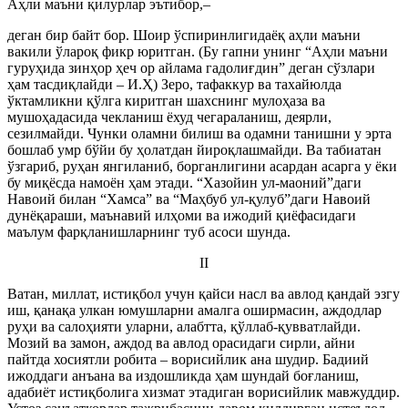
Аҳли маъни қилурлар эътибор,–
деган бир байт бор. Шоир ўспиринлигидаёқ аҳли маъни
вакили ўлароқ фикр юритган. (Бу гапни унинг “Аҳли маъни
гуруҳида зинҳор ҳеч ор айлама гадолиғдин” деган сўзлари
ҳам тасдиқлайди – И.Ҳ) Зеро, тафаккур ва тахайюлда
ўктамликни қўлга киритган шахснинг мулоҳаза ва
мушоҳадасида чекланиш ёхуд чегараланиш, деярли,
сезилмайди. Чунки оламни билиш ва одамни танишни у эрта
бошлаб умр бўйи бу ҳолатдан йироқлашмайди. Ва табиатан
ўзгариб, руҳан янгиланиб, борганлигини асардан асарга у ёки
бу миқёсда намоён ҳам этади. “Хазойин ул-маоний”даги
Навоий билан “Хамса” ва “Маҳбуб ул-қулуб”даги Навоий
дунёқараши, маънавий илҳоми ва ижодий қиёфасидаги
маълум фарқланишларнинг туб асоси шунда.
II
Ватан, миллат, истиқбол учун қайси насл ва авлод қандай эзгу
иш, қанақа улкан юмушларни амалга оширмасин, аждодлар
руҳи ва салоҳияти уларни, алабтта, қўллаб-қувватлайди.
Мозий ва замон, аждод ва авлод орасидаги сирли, айни
пайтда хосиятли робита – ворисийлик ана шудир. Бадиий
ижоддаги анъана ва издошликда ҳам шундай боғланиш,
адабиёт истиқболига хизмат этадиган ворисийлик мавжуддир.