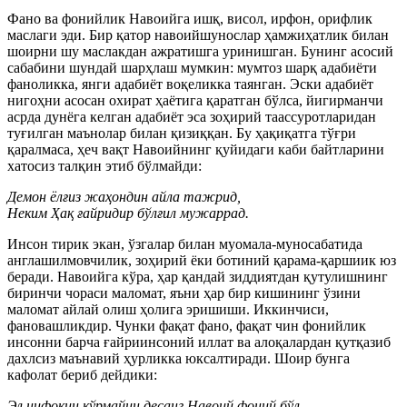
Фано ва фонийлик Навоийга ишқ, висол, ирфон, орифлик
маслаги эди. Бир қатор навоийшунослар ҳамжиҳатлик билан
шоирни шу маслакдан ажратишга уринишган. Бунинг асосий
сабабини шундай шарҳлаш мумкин: мумтоз шарқ адабиёти
фаноликка, янги адабиёт воқеликка таянган. Эски адабиёт
нигоҳни асосан охират ҳаётига қаратган бўлса, йигирманчи
асрда дунёга келган адабиёт эса зоҳирий таассуротларидан
туғилган маънолар билан қизиққан. Бу ҳақиқатга тўғри
қаралмаса, ҳеч вақт Навоийнинг қуйидаги каби байтларини
хатосиз талқин этиб бўлмайди:
Демон ёлғиз жаҳондин айла тажрид,
Неким Ҳақ ғайридир бўлғил мужаррад.
Инсон тирик экан, ўзгалар билан муомала-муносабатида
англашилмовчилик, зоҳирий ёки ботиний қарама-қаршиик юз
беради. Навоийга кўра, ҳар қандай зиддиятдан қутулишнинг
биринчи чораси маломат, яъни ҳар бир кишининг ўзини
маломат айлай олиш ҳолига эришиши. Иккинчиси,
фановашликдир. Чунки фақат фано, фақат чин фонийлик
инсонни барча ғайриинсоний иллат ва алоқалардан қутқазиб
дахлсиз маънавий ҳурликка юксалтиради. Шоир бунга
кафолат бериб дейдики:
Эл нифоқин кўрмайин десанг Навоий фоний бўл,