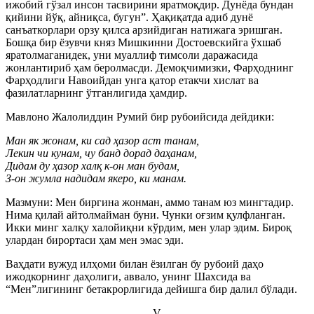
ижобий гўзал инсон тасвирини яратмоқдир. Дунёда бундан
қийини йўқ, айниқса, бугун”. Ҳақиқатда адиб дунё
санъаткорлари орзу қилса арзийдиган натижага эришган.
Бошқа бир ёзувчи княз Мишкинни Достоевскийга ўхшаб
яратолмаганидек, уни муаллиф тимсоли даражасида
жонлантириб ҳам беролмасди. Демоқчимизки, Фарҳоднинг
Фарҳодлиги Навоийдан унга қатор етакчи хислат ва
фазилатларнинг ўтганлигида ҳамдир.
Мавлоно Жалолиддин Румий бир рубоийсида дейдики:
Ман як жонам, ки сад ҳазор аст танам,
Лекин чи кунам, чу банд дорад даҳанам,
Дидам ду ҳазор халқ к-он ман будам,
З-он жумла надидам якеро, ки манам.
Мазмуни: Мен биргина жонман, аммо танам юз мингтадир.
Нима қилай айтолмайман буни. Чунки оғзим қулфланган.
Икки минг халқу халойиқни кўрдим, мен улар эдим. Бироқ
улардан бирортаси ҳам мен эмас эди.
Ваҳдати вужуд илҳоми билан ёзилган бу рубоий даҳо
ижодкорнинг даҳолиги, аввало, унинг Шахсида ва
“Мен”лигининг бетакрорлигида дейишга бир далил бўлади.
V