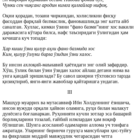
Чунки сен чиқсанг ародин кимга қилғайлар нифоқ.
Оқни қорадан, тозани чиркиндан, холисликни фисқу
фасоддан фарқлай билмаслик, фановашликда энг катта айб
саналган. Хуллас, кимки ўзини “фано базми”нинг хос вакили
даражасига кўтара билса, нафс таъсиридаги ўзлигидан ҳам
кечишга куч топади:
Ҳар киши ўзни қилур аҳли фано базмида хос
Ким, қилур ўзлуки бирла ўзидин ўзни халос.
Бу инсон ахлоқий-маънавий ҳаётидаги энг олий зафардир.
Хўш, ўзлик билан ўзни ўзидан халос айлаш дегани нима ва
унга қандай эришилади? Бу савол шоирни тўхтовсиз тарзда
қизиқтириб, янги-янги жавоблар қайтаришга ундаган.
III
Машҳур муаррих ва мутасаввиф Ибн Холдуннинг ёзишича,
инсон вужуди орқали ҳайвон оламига, руҳи билан малакут
дунёсига боғланаркан. Руҳонияти кучли зотлар эса башарий
борлиқларини тозалаб, ғайбий илмлардан ҳам воқиф
бўлишган. Шунга асосланиб одамларни аллома уч тоифага
ажратади. Уларнинг биринчи гуруҳга мансублари ҳис-туйғу
ва фикрлаши моддий мавжудлик чегарасидан четга