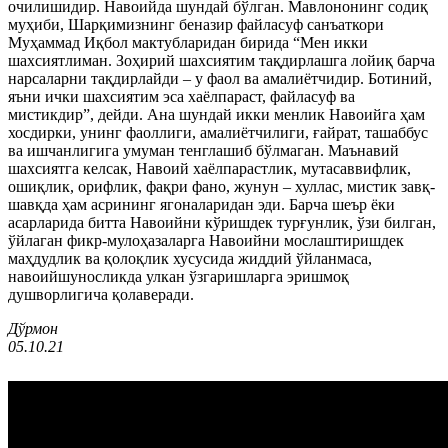
очилишидир. Навоийда шундай бўлган. Мавлононинг содиқ
муҳиби, Шарқимизнинг беназир файласуф санъаткори
Муҳаммад Иқбол мактубларидан бирида “Мен икки
шахсиятлиман. Зоҳирий шахсиятим тақдирлашга лойиқ барча
нарсаларни тақдирлайди – у фаол ва амалиётчидир. Ботиний,
яъни ички шахсиятим эса хаёлпараст, файласуф ва
мистикдир”, дейди. Ана шундай икки менлик Навоийга ҳам
хосдирки, унинг фаоллиги, амалиётчилиги, ғайрат, ташаббус
ва ишчанлигига умуман тенглашиб бўлмаган. Маънавий
шахсиятга келсак, Навоий хаёлпарастлик, мутасаввифлик,
ошиқлик, орифлик, фақри фано, жунун – хуллас, мистик завқ-
шавқда ҳам асрининг ягоналаридан эди. Барча шеър ёки
асарларида битта Навоийни кўришдек турғунлик, ўзи билган,
ўйлаган фикр-мулоҳазаларга Навоийни мослаштиришдек
маҳдудлик ва қолоқлик хусусида жиддий ўйланмаса,
навоийшуносликда улкан ўзгаришларга эришмоқ
душворлигича қолаверади.
Дўрмон
05.10.21