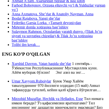
Ahmad A’zam. Asarlaridan fiqralar & Ikki kitob
Farhod Bobojonov. Orzuga eltuvchi yo‘l & Yulduzlar yurgan
yo`l
Anna Axmatova. She’rlar & Anatoliy Nayman. Anna
Ibodat Rajabova. Yangi she’rlar
Federiko Garsia Lorka. «Tamarit devoni»dan
Mirtemir domla xotirasiga bag’ishlov
Sulaymon Rahmon. Orzulardan yaratdi dunyo. (Tilak Jo’ra
siyrati va suvratiga chizgilar) & Tilak Jo’ra xotirasiga
bag’ishlov
Tolibi ilm kerak…
ENG KO’P O’QILGAN
Xurshid Davron. Vatan haqida she’rlar
1 сентябрь -
Ўзбекистон Республикасининг Мустақиллик куни.
Айём муборак бўлсин! Энг азиз ва энг…
Umar Xayyom.Ruboiylar
Буюк Умар Хайём
таваллудининг 970 йиллиги олдидан (15 май) Аввал
тафаккурда туғилиб, кейин қалб қўрига йўғрилган…
Mirzohid Muzaffar. Hechlik va Hellados. Esse
Тил нимага
имкон беради? Ўз қафасимизни яратишгами? Тил
инсоннинг энг даҳшатли эринчоқлиги эмасмиди? Биз