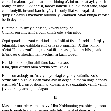
chorasi malomat, ya’ni har bir kishining o’zini malomat aylay olish
holiga erishishi. Ikkinchisi, fanovashlikdir. Chunki faqat fano, faqat
chin foniylik insonni barcha g’ayriinsoniy illat va aloqalardan
qutqazib daxlsiz ma’naviy hurlikka yuksaltiradi. Shoir bunga kafolat
berib deydiki:
El nifoqin ko’rmayin desang Navoiy foniy bo’l,
Chunki sen chiqsang arodin kimga qilg’aylar nifoq.
Oqni qoradan, tozani chirkindan, xolislikni fisqu fasoddan farqlay
bilmaslik, fanovashlikda eng katta ayb sanalgan. Xullas, kimki
o’zini “fano bazmi”ning xos vakili darajasiga ko’tara bilsa, nafs
ta’siridagi o’zligidan ham kechishga kuch topadi:
Har kishi o’zni qilur ahli fano bazmida xos
Kim, qilur o’zluki birla o’zidin o’zni xalos.
Bu inson axloqiy-ma’naviy hayotidagi eng oliy zafardir. Xo’sh,
o’zlik bilan o’zni o’zidan xalos aylash degani nima va unga qanday
erishiladi? Bu savol shoirni to’xtovsiz tarzda qiziqtirib, yangi-yangi
javoblar qaytarishga undagan.
III
Mashhur muarrix va mutasavvif Ibn Xoldunning yozishicha, inson
vujudi orqali hayvon olamiga, ruhi bilan malakut dunyosiga