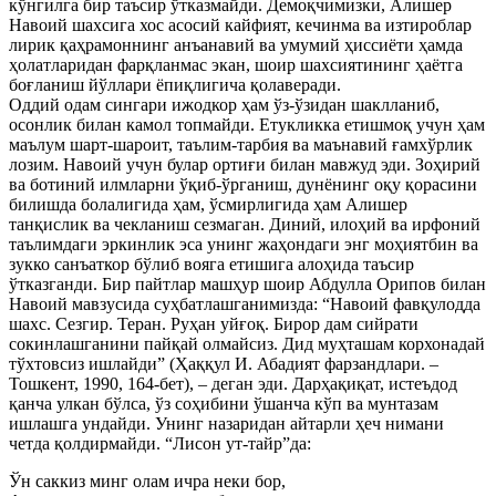
кўнгилга бир таъсир ўтказмайди. Демоқчимизки, Алишер
Навоий шахсига хос асосий кайфият, кечинма ва изтироблар
лирик қаҳрамоннинг анъанавий ва умумий ҳиссиёти ҳамда
ҳолатларидан фарқланмас экан, шоир шахсиятининг ҳаётга
боғланиш йўллари ёпиқлигича қолаверади.
Оддий одам сингари ижодкор ҳам ўз-ўзидан шаклланиб,
осонлик билан камол топмайди. Етукликка етишмоқ учун ҳам
маълум шарт-шароит, таълим-тарбия ва маънавий ғамхўрлик
лозим. Навоий учун булар ортиғи билан мавжуд эди. Зоҳирий
ва ботиний илмларни ўқиб-ўрганиш, дунёнинг оқу қорасини
билишда болалигида ҳам, ўсмирлигида ҳам Алишер
танқислик ва чекланиш сезмаган. Диний, илоҳий ва ирфоний
таълимдаги эркинлик эса унинг жаҳондаги энг моҳиятбин ва
зукко санъаткор бўлиб вояга етишига алоҳида таъсир
ўтказганди. Бир пайтлар машҳур шоир Абдулла Орипов билан
Навоий мавзусида суҳбатлашганимизда: “Навоий фавқулодда
шахс. Сезгир. Теран. Руҳан уйғоқ. Бирор дам сийрати
сокинлашганини пайқай олмайсиз. Дид муҳташам корхонадай
тўхтовсиз ишлайди” (Ҳаққул И. Абадият фарзандлари. –
Тошкент, 1990, 164-бет), – деган эди. Дарҳақиқат, истеъдод
қанча улкан бўлса, ўз соҳибини ўшанча кўп ва мунтазам
ишлашга ундайди. Унинг назаридан айтарли ҳеч нимани
четда қолдирмайди. “Лисон ут-тайр”да:
Ўн саккиз минг олам ичра неки бор,