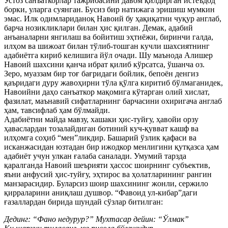
Устоз санъаткорлар тажрибасини давом қилдирган истеъдод
борки, уларга суянган. Бусиз бир натижага эришиш мумкин
эмас. Илк одимлариданоқ Навоий бу ҳақиқатни чуқур англаб,
барча нозикликлари билан ҳис қилган. Демак, адабий
анъаналарни янгилаш ва бойитиш эҳтиёжи, биринчи галда,
илҳом ва шижоат билан тўлиб-тошган кучли шахсиятнинг
адабиётга кириб келишига йўл очади. Шу маънода Алишер
Навоий шахсини қанча ибрат қилиб кўрсатса, ўшанча оз.
Зеро, муаззам бир тоғ бағридаги бойлик, бепоён денгиз
қаъридаги дуру жавоҳирни тўла қўлга киритиб бўлмаганидек,
Навоийни даҳо санъаткор мақомига кўтарган олий хислат,
фазилат, маънавий сифатларнинг барчасини охиригача англаб
ҳам, тавсифлаб ҳам бўлмайди.
Адабиётни майда мавзу, хашаки ҳис-туйғу, ҳавойи орзу
ҳаваслардан тозалайдиган ботиний куч-қувват кашф ва
илҳомга соҳиб “мен”ликдир. Башарий ўзлик қафаси ва
исканжасидан юзтадан бир ижодкор менлигини қутқазса ҳам
адабиёт учун улкан ғалаба саналади. Умумий тарзда
қаралганда Навоий шеърияти ҳассос шоирнинг субъектив,
яъни анфусий ҳис-туйғу, эҳтирос ва ҳолатларининг рангин
манзарасидир. Буларсиз шоир шахсининг жонли, сержило
қирраларини аниқлаш душвор. “Фавоид ул-кибар”даги
ғазаллардан бирида шундай сўзлар битилган:
Дединг: “Фано недурур?” Мухтасар дейин: “Ўлмак”