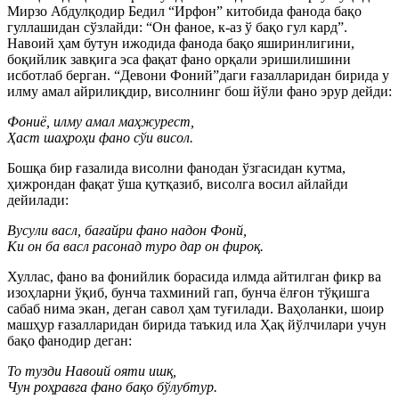
Мирзо Абдулқодир Бедил “Ирфон” китобида фанода бақо
гуллашидан сўзлайди: “Он фаное, к-аз ў бақо гул кард”.
Навоий ҳам бутун ижодида фанода бақо яширинлигини,
боқийлик завқига эса фақат фано орқали эришилишини
исботлаб берган. “Девони Фоний”даги ғазалларидан бирида у
илму амал айрилиқдир, висолнинг бош йўли фано эрур дейди:
Фониё, илму амал маҳжурест,
Ҳаст шаҳроҳи фано сўи висол.
Бошқа бир ғазалида висолни фанодан ўзгасидан кутма,
ҳижрондан фақат ўша қутқазиб, висолга восил айлайди
дейилади:
Вусули васл, бағайри фано надон Фонй,
Ки он ба васл расонад туро дар он фироқ.
Хуллас, фано ва фонийлик борасида илмда айтилган фикр ва
изоҳларни ўқиб, бунча тахминий гап, бунча ёлғон тўқишга
сабаб нима экан, деган савол ҳам туғилади. Ваҳоланки, шоир
машҳур ғазалларидан бирида таъкид ила Ҳақ йўлчилари учун
бақо фанодир деган:
То тузди Навоий ояти ишқ,
Чун роҳравга фано бақо бўлубтур.