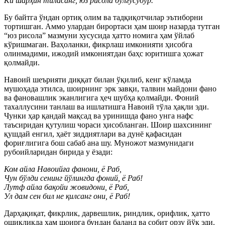
Ки шарҳин тиласанг, юз рисола бўлғусудур.
Бу байтга ўндан ортиқ олим ва тадқиқотчилар эътиборни
тортишган. Аммо улардан бирортаси ҳам шоир назарда тутган
“юз рисола” мазмуни хусусида ҳатто номига ҳам ўйлаб
кўришмаган. Ваҳоланки, фикрлаш имконияти ҳисобга
олинмадими, ижодий имкониятдан баҳс юритишга ҳожат
қолмайди.
Навоий шеърияти диққат билан ўқилиб, кенг кўламда
мушоҳада этилса, шоирнинг эрк завқи, талвин майдони фано
ва фановашлик эканлигига ҳеч шубҳа қолмайди. Фоний
тахаллусини танлаш ва ишлатишга Навоий тўла ҳақли эди.
Чунки ҳар қандай мақсад ва уринишда фано унга нафс
таъсиридан қутулиш чораси ҳисобланган. Шоир шахсининг
қушдай енгил, ҳаёт зиддиятлари ва дунё қафасидан
фориғлигига бош сабаб ана шу. Муножот мазмунидаги
рубоийларидан бирида у ёзади:
Ком айла Навоийға фанони, ё Раб,
Чун бўлди сенинг йўлингда фоний, ё Раб!
Лутф айла бақойи жовидони, ё Раб,
Ул дам сен бил не қилсанг они, ё Раб!
Дарҳақиқат, фикрлик, дарвешлик, риндлик, орифлик, ҳатто
ошиқликда ҳам шоирга бундан баланд ва собит орзу йўқ эди.