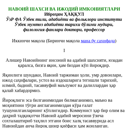
НАВОИЙ ШАХСИ ВА ИЖОДИЙ ИМКОНИЯТЛАРИ
Иброҳим ҲАҚҚУЛ
ЎзР ФА Ўзбек тили, адабиёти ва фольклори институти
Ўзбек мумтоз адабиёти тарихи бўлими мудири,
филология фанлари доктори, профессор
Иккинчи мақола (Биринчи мақола
мана бу саҳифада
)
I
Алишер Навоийнинг инсоний ва адабий шахсияти, юзадан
қаралса, бизга яқин, ҳам биздан кўп йироқдир.
Яқинлиги шундаки, Навоий таржимаи ҳоли, умр довонлари,
ижод саҳифалари, устоз ва издошларига тегишли тарихий,
илмий, бадиий, тасаввуфий маълумот ва далиллардан ҳар
қалай хабардормиз.
Йироқлиги эса билганимиздан билмаганимиз, маъно ва
моҳиятини тўғри англаганимиздан кўра ғалат
тушунилганларнинг кўплигидир. Коммунист ҳар бир олим ва
даҳрий тадқиқотчи Навоий адабий меросини ўзича
сохталаштириб таҳлил этгани боис халқ тасаввурида асл
Навоийдан анча йироқ шоир қиёфаси ҳам жонланган.