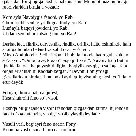
qafasidan forig’ligiga bosh sabab ana shu. Munojot mazmunidagi
ruboiylaridan birida u yozadi:
Kom ayla Navoiyg’a fanoni, yo Rab,
Chun bo’ldi sening yo’lingda foniy, yo Rab!
Lutf ayla baqoyi jovidoni, yo Rab,
Ul dam sen bil ne qilsang oni, yo Rab!
Darhaqiqat, fikrlik, darveshlik, rindlik, oriflik, hatto oshiqlikda ham
shoirga bundan baland va sobit orzu yo’q edi.
Mirzo Abdulqodir Bedil “Irfon” kitobida fanoda baqo gullashidan
so’zlaydi: “On fanoye, k-az o’ baqo gul kard”. Navoiy ham butun
ijodida fanoda baqo yashirinligini, boqiylik zavqiga esa faqat fano
orqali erishilishini isbotlab bergan. “Devoni Foniy”dagi
g’azallaridan birida u ilmu amal ayriliqdir, visolning bosh yo’li fano
erur deydi:
Foniyo, ilmu amal mahjurest,
Hast shahrohi fano so’i visol.
Boshqa bir g’azalida visolni fanodan o’zgasidan kutma, hijrondan
faqat o’sha qutqazib, visolga vosil aylaydi deyiladi:
Vusuli vasl, bag’ayri fano nadon Fony,
Ki on ba vasl rasonad turo dar on firoq.