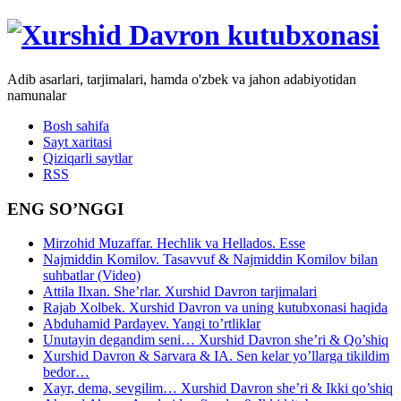
Adib asarlari, tarjimalari, hamda o'zbek va jahon adabiyotidan
namunalar
Bosh sahifa
Sayt xaritasi
Qiziqarli saytlar
RSS
ENG SO’NGGI
Mirzohid Muzaffar. Hechlik va Hellados. Esse
Najmiddin Komilov. Tasavvuf & Najmiddin Komilov bilan
suhbatlar (Video)
Attila Ilxan. She’rlar. Xurshid Davron tarjimalari
Rajab Xolbek. Xurshid Davron va uning kutubxonasi haqida
Abduhamid Pardayev. Yangi to’rtliklar
Unutayin degandim seni… Xurshid Davron she’ri & Qo’shiq
Xurshid Davron & Sarvara & IA. Sen kelar yo’llarga tikildim
bedor…
Xayr, dema, sevgilim… Xurshid Davron she’ri & Ikki qo’shiq