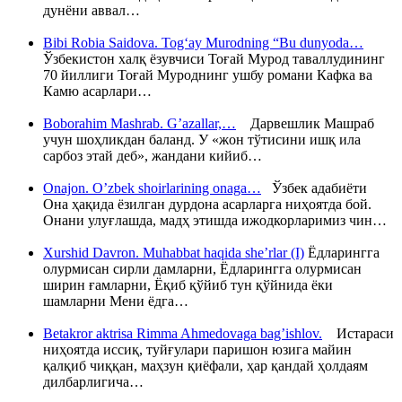
дунёни аввал…
Bibi Robia Saidova. Tog‘ay Murodning “Bu dunyoda…
Ўзбекистон халқ ёзувчиси Тоғай Мурод таваллудининг
70 йиллиги Тоғай Муроднинг ушбу романи Кафка ва
Камю асарлари…
Boborahim Mashrab. G’azallar,…
Дарвешлик Машраб
учун шоҳликдан баланд. У «жон тўтисини ишқ ила
сарбоз этай деб», жандани кийиб…
Onajon. O’zbek shoirlarining onaga…
Ўзбек адабиёти
Она ҳақида ёзилган дурдона асарларга ниҳоятда бой.
Онани улуғлашда, мадҳ этишда ижодкорларимиз чин…
Xurshid Davron. Muhabbat haqida she’rlar (I)
Ёдларингга
олурмисан сирли дамларни, Ёдларингга олурмисан
ширин ғамларни, Ёқиб қўйиб тун қўйнида ёки
шамларни Мени ёдга…
Betakror aktrisa Rimma Ahmedovaga bag’ishlov.
Истараси
ниҳоятда иссиқ, туйғулари паришон юзига майин
қалқиб чиққан, маҳзун қиёфали, ҳар қандай ҳолдаям
дилбарлигича…