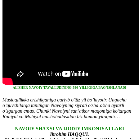
ALISHER NAVOIY TAVALLUDINING 580 YILLIGIGA BAG’ISHLANADI
Mustaqillikka erishilganiga qariyb o’ttiz yil bo’layotir. Ungacha
o’quvchilarga tanitilgan Navoiyning siyrati o’sha-o’sha aytarli
o’zgargan emas. Chunki Navoiyni san’atkor maqomiga ko’targan
Ruhiyat va Mohiyat mushohadasidan biz hamon yiroqmiz…
NAVOIY SHAXSI VA IJODIY IMKONIYATLARI
Ibrohim HAQQUL