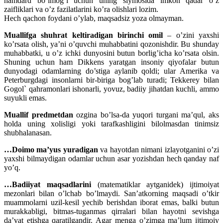
hamdard bo’lmog’i uchun uning siymosida imkon qadar o’z
zaifliklari va o’z fazilatlarini ko’ra olishlari lozim.
Hech qachon foydani o’ylab, maqsadsiz yoza olmayman.
Muallifga shuhrat keltiradigan birinchi omil
– o’zini yaxshi
ko’rsata olish, ya’ni o’quvchi muhabbatini qozonishdir. Bu shunday
muhabbatki, u o’z ichki dunyosini butun borlig’icha ko’rsata olsin.
Shuning uchun ham Dikkens yaratgan insoniy qiyofalar butun
dunyodagi odamlarning do’stiga aylanib qoldi; ular Amerika va
Peterburgdagi insonlarni bir-biriga bog’lab turadi; Tekkerey bilan
Gogol` qahramonlari ishonarli, yovuz, badiiy jihatdan kuchli, ammo
suyukli emas.
Muallif predmetdan
ozgina bo’lsa-da yuqori turgani ma’qul, aks
holda uning xolisligi yoki tarafkashligini bilolmasdan tinimsiz
shubhalanasan.
…Doimo ma’yus yuradigan
va hayotdan nimani izlayotganini o’zi
yaxshi bilmaydigan odamlar uchun asar yozishdan hech qanday naf
yo’q.
…Badiiyat maqsadlarini
(matematiklar aytganidek) ijtimoiyat
mezonlari bilan o’lchab bo’lmaydi. San’atkorning maqsadi o’tkir
muammolarni uzil-kesil yechib berishdan iborat emas, balki butun
murakkabligi, bitmas-tuganmas qirralari bilan hayotni sevishga
da’vat etishga qaratilgandir. Agar menga o’zimga ma’lum ijtimoiy