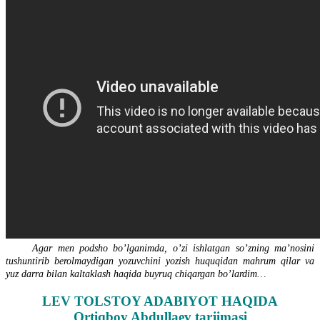
Agar men podsho bo’lganimda, o’zi ishlatgan so’zning ma’nosini
tushuntirib berolmaydigan yozuvchini yozish huquqidan mahrum qilar va
yuz darra bilan kaltaklash haqida buyruq chiqargan bo’lardim…
LEV TOLSTOY ADABIYOT HAQIDA
Ortiqboy Abdullaev tarjimasi