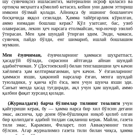
шу суянчиқсиз ишласангиз, материални исроф қиласиз ва
ортиқча меҳнатга кўмилиб кетасиз, кейин уни давом эттириш
имкони бўлмай қолади. Айниқса бу ишнинг бошланғич
босқичида яққол сезилади. Ҳамма тайёргарлик кўрилган,
аммо нимадан бошлаш керак? Қўл узатсанг, бас, узиб
олаверасан, лекин ҳеч нарсага етолмайсан, чор-ночор эзилиб
ўтирасан. Мен ҳам шундай ўтирган эдим. Энди, чамаси,
суянчиқ пайдо бўлди, енг шимариб, ишлай бошлашим
мумкин.
Мен ёзувчиман,
ёзувчиларнинг ҳаммаси шуҳратпаст,
ҳасадгўй бўлади, сирасини айтганда айнан шундай
адабиётчиман. У (Достоевский) билан тенглашишни ҳеч качон
хаёлимга ҳам келтирмаганман, ҳеч качон. У ёзганларнинг
ҳаммаси яхши, ҳақконий нарсалар ёзган, менга шундай
туюладики, у қанча кўп ёзса, мен учун шунча яхши эди.
Санъат менда ҳасад туғдиради, ақл учун ҳам шундай, аммо
қалбни фақат хурсанд қилади.
(Журналдаги)
барча бўлимлар тилнинг тозалиги
учун
қайғуриши керак, бу — ҳамма нарса бир хил бўлсин дегани
эмас, аксинча, ҳар доим бўм-бўшлиқни ниқоб қилиб олган
бир қолипдаги адабий тилдан сақланиш керак. Майли, газета
тили эмас, Карамзин, Филарет, поп Аввакумнинг тили
бўлсин. Агар журналимиз газета тили билан чиқса, ҳамма