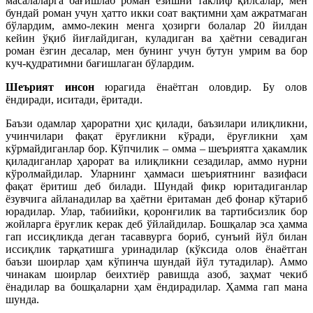
масалаларга бағишлаб роман ёзишни таклиф қилсалар, мен
бундай роман учун ҳатто икки соат вақтимни ҳам ажратмаган
бўлардим, аммо-лекин менга ҳозирги болалар 20 йилдан
кейин ўқиб йиғлайдиган, куладиган ва ҳаётни севадиган
роман ёзгин десалар, мен бунинг учун бутун умрим ва бор
куч-қудратимни бағишлаган бўлардим.
Шеърият инсон
юрагида ёнаётган оловдир. Бу олов
ёндиради, иситади, ёритади.
Баъзи одамлар ҳароратни ҳис қилади, баъзилари илиқликни,
учинчилари фақат ёруғликни кўради, ёруғликни ҳам
кўрмайдиганлар бор. Кўпчилик – омма – шеъриятга ҳакамлик
қиладиганлар ҳарорат ва илиқликни сезадилар, аммо нурни
кўролмайдилар. Уларнинг ҳаммаси шеъриятнинг вазифаси
фақат ёритиш деб билади. Шундай фикр юритадиганлар
ёзувчига айланадилар ва ҳаётни ёритаман деб фонар кўтариб
юрадилар. Улар, табиийки, қоронғилик ва тартибсизлик бор
жойларга ёруғлик керак деб ўйлайдилар. Бошқалар эса ҳамма
гап иссиқликда деган тасаввурга бориб, сунъий йўл билан
иссиқлик тарқатишга уринадилар (кўксида олов ёнаётган
баъзи шоирлар ҳам кўпинча шундай йўл тутадилар). Аммо
чинакам шоирлар беихтиёр равишда азоб, заҳмат чекиб
ёнадилар ва бошқаларни ҳам ёндирадилар. Ҳамма гап мана
шунда.