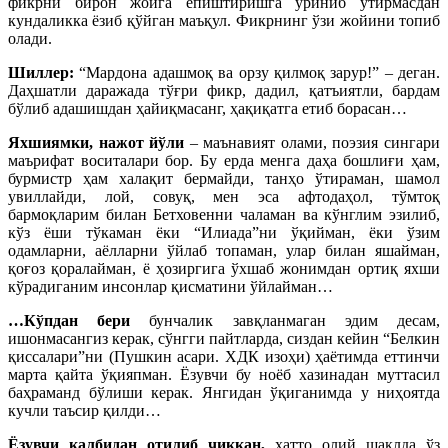
фикрни бирон жойга ёпиштиришга уриниб ўтирмасдан
кундаликка ёзиб қўйган маъқул. Фикрнинг ўзи жойини топиб
олади.
Шиллер:
“Мардона адашмоқ ва орзу қилмоқ зарур!” – деган.
Даҳшатли даражада тўғри фикр, дадил, қатъиятли, бардам
бўлиб адашишдан ҳайиқмасанг, ҳақиқатга етиб борасан…
Яхшиямки, нажот йўли
– маънавият олами, поэзия сингари
маърифат воситалари бор. Бу ерда менга даҳа бошлиғи ҳам,
бурмистр ҳам халақит бермайди, танҳо ўтираман, шамол
увиллайди, лой, совуқ, мен эса афтодаҳол, тўмтоқ
бармоқларим билан Бетховенни чаламан ва кўнглим эзилиб,
кўз ёши тўкаман ёки “Илиада”ни ўқийман, ёки ўзим
одамларни, аёлларни ўйлаб топаман, улар билан яшайман,
қоғоз қоралайман, ё ҳозиргига ўхшаб жонимдан ортиқ яхши
кўрадиганим инсонлар қисматини ўйлайман…
…Кўпдан бери
бунчалик завқланмаган эдим десам,
ишонмасангиз керак, сўнгги пайтларда, сиздан кейин “Белкин
қиссалари”ни (Пушкин асари. ХДК изоҳи) ҳаётимда еттинчи
марта қайта ўқияпман. Ёзувчи бу ноёб хазинадан муттасил
баҳраманд бўлиши керак. Янгидан ўқиганимда у ниҳоятда
кучли таъсир қилди…
Ёзувчи қалбидан
отилиб чиққан,
ҳатто олий шаклда ўз