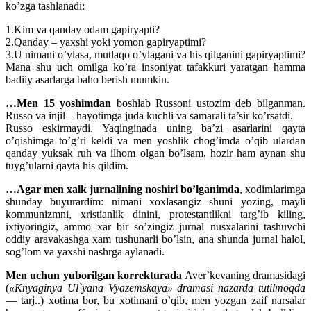
ko’zga tashlanadi:
1.Kim va qanday odam gapiryapti?
2.Qanday – yaxshi yoki yomon gapiryaptimi?
3.U nimani o’ylasa, mutlaqo o’ylagani va his qilganini gapiryaptimi?
Mana shu uch omilga ko’ra insoniyat tafakkuri yaratgan hamma
badiiy asarlarga baho berish mumkin.
…Men 15 yoshimdan
boshlab Russoni ustozim deb bilganman.
Russo va injil – hayotimga juda kuchli va samarali ta’sir ko’rsatdi.
Russo eskirmaydi. Yaqinginada uning ba’zi asarlarini qayta
o’qishimga to’g’ri keldi va men yoshlik chog’imda o’qib ulardan
qanday yuksak ruh va ilhom olgan bo’lsam, hozir ham aynan shu
tuyg’ularni qayta his qildim.
…Agar men xalk jurnalining noshiri bo’lganimda
, xodimlarimga
shunday buyurardim: nimani xoxlasangiz shuni yozing, mayli
kommunizmni, xristianlik dinini, protestantlikni targ’ib kiling,
ixtiyoringiz, ammo xar bir so’zingiz jurnal nusxalarini tashuvchi
oddiy aravakashga xam tushunarli bo’lsin, ana shunda jurnal halol,
sog’lom va yaxshi nashrga aylanadi.
Men uchun yuborilgan korrekturada
Aver`kevaning dramasidagi
(
«Knyaginya Ul`yana Vyazemskaya» dramasi nazarda tutilmoqda
— tarj..) xotima bor, bu xotimani o’qib, men yozgan zaif narsalar