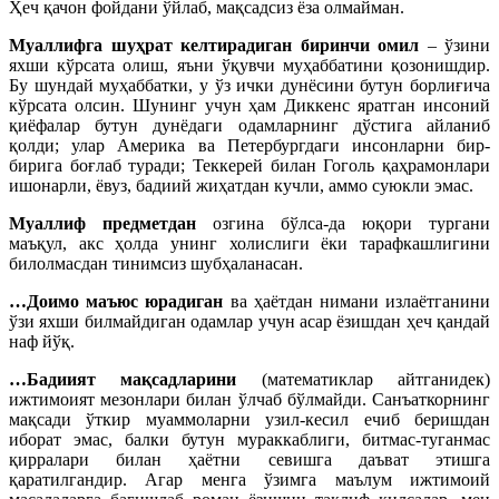
Ҳеч қачон фойдани ўйлаб, мақсадсиз ёза олмайман.
Муаллифга шуҳрат келтирадиган биринчи омил
– ўзини
яхши кўрсата олиш, яъни ўқувчи муҳаббатини қозонишдир.
Бу шундай муҳаббатки, у ўз ички дунёсини бутун борлиғича
кўрсата олсин. Шунинг учун ҳам Диккенс яратган инсоний
қиёфалар бутун дунёдаги одамларнинг дўстига айланиб
қолди; улар Америка ва Петербургдаги инсонларни бир-
бирига боғлаб туради; Теккерей билан Гоголь қаҳрамонлари
ишонарли, ёвуз, бадиий жиҳатдан кучли, аммо суюкли эмас.
Муаллиф предметдан
озгина бўлса-да юқори тургани
маъқул, акс ҳолда унинг холислиги ёки тарафкашлигини
билолмасдан тинимсиз шубҳаланасан.
…Доимо маъюс юрадиган
ва ҳаётдан нимани излаётганини
ўзи яхши билмайдиган одамлар учун асар ёзишдан ҳеч қандай
наф йўқ.
…Бадиият мақсадларини
(математиклар айтганидек)
ижтимоият мезонлари билан ўлчаб бўлмайди. Санъаткорнинг
мақсади ўткир муаммоларни узил-кесил ечиб беришдан
иборат эмас, балки бутун мураккаблиги, битмас-туганмас
қирралари билан ҳаётни севишга даъват этишга
қаратилгандир. Агар менга ўзимга маълум ижтимоий