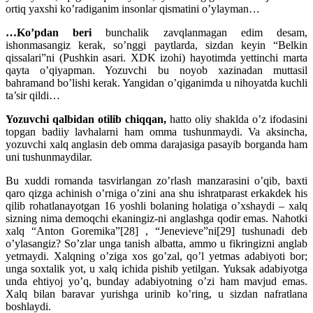
ortiq yaxshi ko’radiganim insonlar qismatini o’ylayman…
…Ko’pdan beri
bunchalik zavqlanmagan edim desam,
ishonmasangiz kerak, so’nggi paytlarda, sizdan keyin “Belkin
qissalari”ni (Pushkin asari. XDK izohi) hayotimda yettinchi marta
qayta o’qiyapman. Yozuvchi bu noyob xazinadan muttasil
bahramand bo’lishi kerak. Yangidan o’qiganimda u nihoyatda kuchli
ta’sir qildi…
Yozuvchi qalbidan
otilib chiqqan,
hatto oliy shaklda o’z ifodasini
topgan badiiy lavhalarni ham omma tushunmaydi. Va aksincha,
yozuvchi xalq anglasin deb omma darajasiga pasayib borganda ham
uni tushunmaydilar.
Bu xuddi romanda tasvirlangan zo’rlash manzarasini o’qib, baxti
qaro qizga achinish o’rniga o’zini ana shu ishratparast erkakdek his
qilib rohatlanayotgan 16 yoshli bolaning holatiga o’xshaydi – xalq
sizning nima demoqchi ekaningiz-ni anglashga qodir emas. Nahotki
xalq “Anton Goremika”[28] , “Jenevieve”ni[29] tushunadi deb
o’ylasangiz? So’zlar unga tanish albatta, ammo u fikringizni anglab
yetmaydi. Xalqning o’ziga xos go’zal, qo’l yetmas adabiyoti bor;
unga soxtalik yot, u xalq ichida pishib yetilgan. Yuksak adabiyotga
unda ehtiyoj yo’q, bunday adabiyotning o’zi ham mavjud emas.
Xalq bilan baravar yurishga urinib ko’ring, u sizdan nafratlana
boshlaydi.