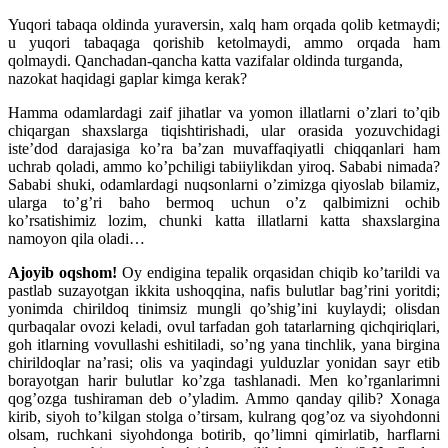
Yuqori tabaqa oldinda yuraversin, xalq ham orqada qolib ketmaydi;
u yuqori tabaqaga qorishib ketolmaydi, ammo orqada ham
qolmaydi. Qanchadan-qancha katta vazifalar oldinda turganda,
nazokat haqidagi gaplar kimga kerak?
Hamma odamlardagi zaif jihatlar va yomon illatlarni o’zlari to’qib
chiqargan shaxslarga tiqishtirishadi, ular orasida yozuvchidagi
iste’dod darajasiga ko’ra ba’zan muvaffaqiyatli chiqqanlari ham
uchrab qoladi, ammo ko’pchiligi tabiiylikdan yiroq. Sababi nimada?
Sababi shuki, odamlardagi nuqsonlarni o’zimizga qiyoslab bilamiz,
ularga to’g’ri baho bermoq uchun o’z qalbimizni ochib
ko’rsatishimiz lozim, chunki katta illatlarni katta shaxslargina
namoyon qila oladi…
Ajoyib oqshom!
Oy endigina tepalik orqasidan chiqib ko’tarildi va
pastlab suzayotgan ikkita ushoqqina, nafis bulutlar bag’rini yoritdi;
yonimda chirildoq tinimsiz mungli qo’shig’ini kuylaydi; olisdan
qurbaqalar ovozi keladi, ovul tarfadan goh tatarlarning qichqiriqlari,
goh itlarning vovullashi eshitiladi, so’ng yana tinchlik, yana birgina
chirildoqlar na’rasi; olis va yaqindagi yulduzlar yonidan sayr etib
borayotgan harir bulutlar ko’zga tashlanadi. Men ko’rganlarimni
qog’ozga tushiraman deb o’yladim. Ammo qanday qilib? Xonaga
kirib, siyoh to’kilgan stolga o’tirsam, kulrang qog’oz va siyohdonni
olsam, ruchkani siyohdonga botirib, qo’limni qimirlatib, harflarni