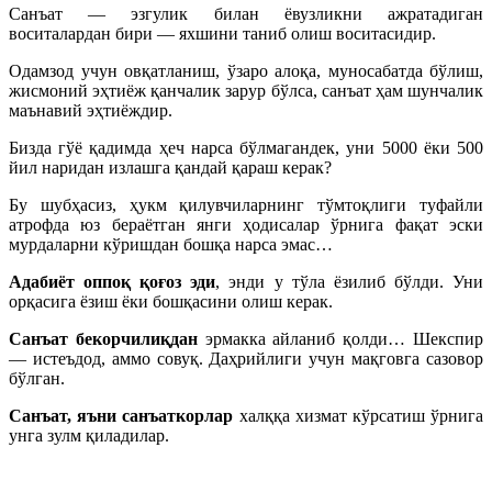
Санъат — эзгулик билан ёвузликни ажратадиган
воситалардан бири — яхшини таниб олиш воситасидир.
Одамзод учун овқатланиш, ўзаро алоқа, муносабатда бўлиш,
жисмоний эҳтиёж қанчалик зарур бўлса, санъат ҳам шунчалик
маънавий эҳтиёждир.
Бизда гўё қадимда ҳеч нарса бўлмагандек, уни 5000 ёки 500
йил наридан излашга қандай қараш керак?
Бу шубҳасиз, ҳукм қилувчиларнинг тўмтоқлиги туфайли
атрофда юз бераётган янги ҳодисалар ўрнига фақат эски
мурдаларни кўришдан бошқа нарса эмас…
Адабиёт оппоқ қоғоз эди
, энди у тўла ёзилиб бўлди. Уни
орқасига ёзиш ёки бошқасини олиш керак.
Санъат бекорчилиқдан
эрмакка айланиб қолди… Шекспир
— истеъдод, аммо совуқ. Даҳрийлиги учун мақговга сазовор
бўлган.
Санъат, яъни санъаткорлар
халққа хизмат кўрсатиш ўрнига
унга зулм қиладилар.