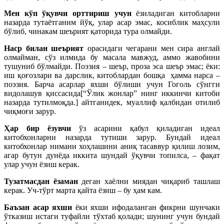
Мен кўп ўқувчи орттириш учун
ёзиладиган китобларни
назарда тутаётганим йўқ, улар асар эмас, косиблик маҳсули
бўлиб, чинакам шеърият қаторида тура олмайди.
Наср билан шеърият
орасидаги чегарани мен сира англай
олмайман, сўз илмида бу масала мавжуд, аммо жавобини
тушуниб бўлмайди. Поэзия – шеър, проза эса шеър эмас; ёки:
иш қоғозлари ва дарслик, китоблардан бошқа
ҳамма нарса –
поэзия. Барча асарлар яхши бўлиши учун Гоголь сўнгги
видолашув қиссасида[“Ўлик жонлар” нинг иккинчи китоби
назарда тутилмоқда.] айтганидек, муаллиф қалбидан отилиб
чиқмоғи зарур.
Ҳар бир ёзувчи
ўз асарини қабул қиладиган идеал
китобхонларни назарда тутиши зарур. Бундай идеал
китобхонлар нимани хоҳлашини аниқ тасаввур қилиш лозим,
агар бутун дунёда иккита шундай ўқувчи топилса, – фақат
улар учун ёзиш керак.
Тузатмасдан ёзаман
деган хаёлни миядан чиқариб ташлаш
керак. Уч-тўрт марта қайта ёзиш – бу ҳам кам.
Баъзан асар яхши
ёки яхши ифодаланган фикрни шунчаки
ўтказиш истаги туфайли тўхтаб қолади; шунинг учун бундай