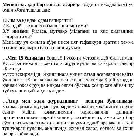
Менингча, ҳар бир санъат асарида
(бадиий ижодда ҳам) уч
омил кўзга ташланади:
1.Ким ва қандай одам гапиряпти?
2.Қандай – яхши ёки ёмон гапиряптими?
3.У нимани ўйласа, мутлақо ўйлагани ва ҳис қилганини
гапиряптими?
Мана шу уч омилга кўра инсоният тафаккури яратган ҳамма
бадиий асарларга баҳо бериш мумкин.
…Мен 15 ёшимдан
бошлаб Руссони устозим деб билганман.
Руссо ва инжил – ҳаётимга жуда кучли ва самарали таъсир
кўрсатди.
Руссо эскирмайди. Яқингинада унинг баъзи асарларини қайта
ўқишимга тўғри келди ва мен ёшлик чоғимда ўқиб улардан
қандай юксак руҳ ва илҳом олган бўлсам, ҳозир ҳам айнан шу
туйғуларни қайта ҳис қилдим.
…Агар мен халк журналининг ношири бўлганимда
,
ходимларимга шундай буюрардим: нимани хохласангиз шуни
ёзинг, майли коммунизмни, христианлик динини,
протестантликни тарғиб килинг, ихтиёрингиз, аммо хар бир
сўзингиз журнал нусхаларини ташувчи оддий аравакашга хам
тушунарли бўлсин, ана шунда журнал ҳалол, соғлом ва яхши
нашрга айланади.