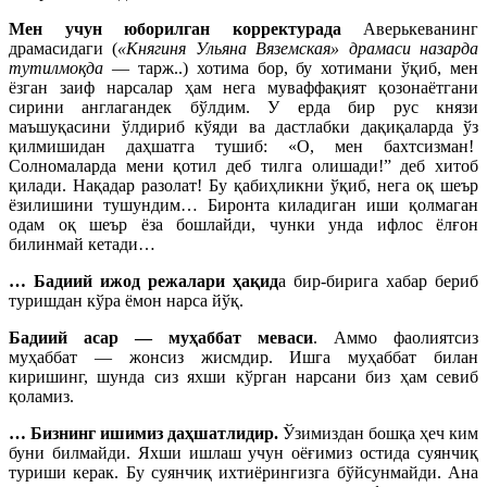
Мен учун юборилган корректурада
Аверькеванинг
драмасидаги (
«Княгиня Ульяна Вяземская» драмаси назарда
тутилмоқда
— тарж..) хотима бор, бу хотимани ўқиб, мен
ёзган заиф нарсалар ҳам нега муваффақият қозонаётгани
сирини англагандек бўлдим. У ерда бир рус князи
маъшуқасини ўлдириб кўяди ва дастлабки дақиқаларда ўз
қилмишидан даҳшатга тушиб: «О, мен бахтсизман!
Солномаларда мени қотил деб тилга олишади!” деб хитоб
қилади. Нақадар разолат! Бу қабиҳликни ўқиб, нега оқ шеър
ёзилишини тушундим… Биронта киладиган иши қолмаган
одам оқ шеър ёза бошлайди, чунки унда ифлос ёлғон
билинмай кетади…
… Бадиий ижод режалари ҳақид
а бир-бирига хабар бериб
туришдан кўра ёмон нарса йўқ.
Бадиий асар — муҳаббат меваси
. Аммо фаолиятсиз
муҳаббат — жонсиз жисмдир. Ишга муҳаббат билан
киришинг, шунда сиз яхши кўрган нарсани биз ҳам севиб
қоламиз.
… Бизнинг ишимиз даҳшатлидир.
Ўзимиздан бошқа ҳеч ким
буни билмайди. Яхши ишлаш учун оёғимиз остида суянчиқ
туриши керак. Бу суянчиқ ихтиёрингизга бўйсунмайди. Ана