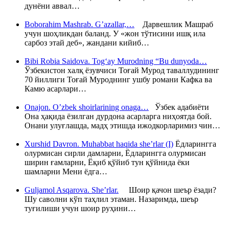
дунёни аввал…
Boborahim Mashrab. G’azallar,…
Дарвешлик Машраб
учун шоҳликдан баланд. У «жон тўтисини ишқ ила
сарбоз этай деб», жандани кийиб…
Bibi Robia Saidova. Tog‘ay Murodning “Bu dunyoda…
Ўзбекистон халқ ёзувчиси Тоғай Мурод таваллудининг
70 йиллиги Тоғай Муроднинг ушбу романи Кафка ва
Камю асарлари…
Onajon. O’zbek shoirlarining onaga…
Ўзбек адабиёти
Она ҳақида ёзилган дурдона асарларга ниҳоятда бой.
Онани улуғлашда, мадҳ этишда ижодкорларимиз чин…
Xurshid Davron. Muhabbat haqida she’rlar (I)
Ёдларингга
олурмисан сирли дамларни, Ёдларингга олурмисан
ширин ғамларни, Ёқиб қўйиб тун қўйнида ёки
шамларни Мени ёдга…
Guljamol Asqarova. She’rlar.
Шоир қачон шеър ёзади?
Шу саволни кўп таҳлил этаман. Назаримда, шеър
туғилиши учун шоир руҳини…