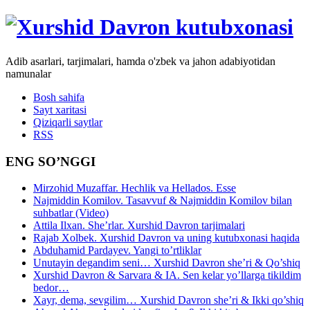
Adib asarlari, tarjimalari, hamda o'zbek va jahon adabiyotidan
namunalar
Bosh sahifa
Sayt xaritasi
Qiziqarli saytlar
RSS
ENG SO’NGGI
Mirzohid Muzaffar. Hechlik va Hellados. Esse
Najmiddin Komilov. Tasavvuf & Najmiddin Komilov bilan
suhbatlar (Video)
Attila Ilxan. She’rlar. Xurshid Davron tarjimalari
Rajab Xolbek. Xurshid Davron va uning kutubxonasi haqida
Abduhamid Pardayev. Yangi to’rtliklar
Unutayin degandim seni… Xurshid Davron she’ri & Qo’shiq
Xurshid Davron & Sarvara & IA. Sen kelar yo’llarga tikildim
bedor…
Xayr, dema, sevgilim… Xurshid Davron she’ri & Ikki qo’shiq