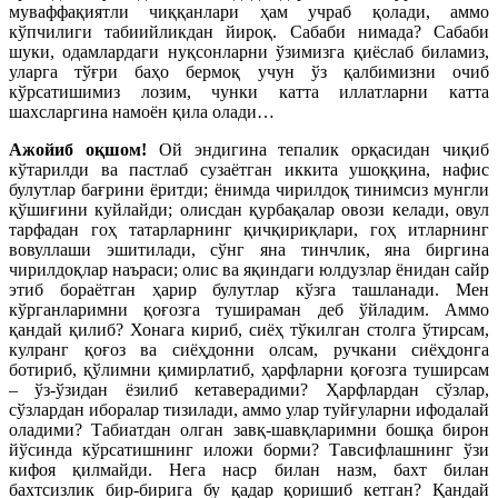
муваффақиятли чиққанлари ҳам учраб қолади, аммо
кўпчилиги табиийликдан йироқ. Сабаби нимада? Сабаби
шуки, одамлардаги нуқсонларни ўзимизга қиёслаб биламиз,
уларга тўғри баҳо бермоқ учун ўз қалбимизни очиб
кўрсатишимиз лозим, чунки катта иллатларни катта
шахсларгина намоён қила олади…
Ажойиб оқшом!
Ой эндигина тепалик орқасидан чиқиб
кўтарилди ва пастлаб сузаётган иккита ушоққина, нафис
булутлар бағрини ёритди; ёнимда чирилдоқ тинимсиз мунгли
қўшиғини куйлайди; олисдан қурбақалар овози келади, овул
тарфадан гоҳ татарларнинг қичқириқлари, гоҳ итларнинг
вовуллаши эшитилади, сўнг яна тинчлик, яна биргина
чирилдоқлар наъраси; олис ва яқиндаги юлдузлар ёнидан сайр
этиб бораётган ҳарир булутлар кўзга ташланади. Мен
кўрганларимни қоғозга тушираман деб ўйладим. Аммо
қандай қилиб? Хонага кириб, сиёҳ тўкилган столга ўтирсам,
кулранг қоғоз ва сиёҳдонни олсам, ручкани сиёҳдонга
ботириб, қўлимни қимирлатиб, ҳарфларни қоғозга туширсам
– ўз-ўзидан ёзилиб кетаверадими? Ҳарфлардан сўзлар,
сўзлардан иборалар тизилади, аммо улар туйғуларни ифодалай
оладими? Табиатдан олган завқ-шавқларимни бошқа бирон
йўсинда кўрсатишнинг иложи борми? Тавсифлашнинг ўзи
кифоя қилмайди. Нега наср билан назм, бахт билан
бахтсизлик бир-бирига бу қадар қоришиб кетган? Қандай