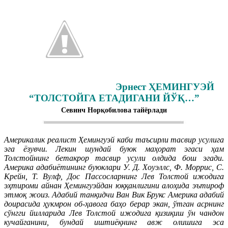
Эрнест ҲЕМИНГУЭЙ
“ТОЛСТОЙГА ЕТАДИГАНИ ЙЎҚ…”
Севинч Норқобилова тайёрлади
Америкалик реалист Ҳемингуэй каби таъсирли тасвир усулига
эга ёзувчи. Лекин шундай буюк маҳорат эгаси ҳам
Толстойнинг бетакрор тасвир усули олдида бош эгади.
Америка адабиётининг буюклари У. Д. Хоуэллс, Ф. Моррис, С.
Крейн, Т. Вулф, Дос Пассосларнинг Лев Толстой ижодига
эҳтироми айнан Ҳемингуэйдан юққанлигини алоҳида эътироф
этмоқ жоиз. Адабий танқидчи Ван Вик Брукс Америка адабий
доирасида ҳукмрон об-ҳавога баҳо берар экан, ўтган асрнинг
сўнгги йилларида Лев Толстой ижодига қизиқиш ўн чандон
кучайганини, бундай иштиёқнинг авж олишига эса