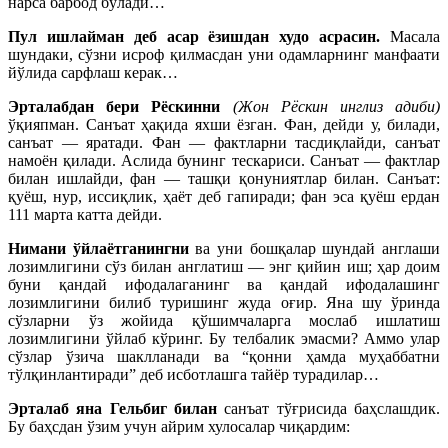
нарса барбод бўлади…
Пул ишлайман деб асар ёзишдан худо асрасин.
Масала
шундаки, сўзни исроф қилмасдан уни одамларнинг манфаати
йўлида сарфлаш керак…
Эрталабдан бери Рёскинни
(Жон Рёскин инглиз адиби)
ўқияпман. Санъат ҳақида яхши ёзган. Фан, дейди у, билади,
санъат — яратади. Фан — фактларни тасдиқлайди, санъат
намоён қилади. Аслида бунинг тескариси. Санъат — фактлар
билан ишлайди, фан — ташқи қонуниятлар билан. Санъат:
қуёш, нур, иссиқлик, ҳаёт деб гапиради; фан эса қуёш ердан
111 марта катта дейди.
Нимани ўйлаётганингни
ва уни бошқалар шундай англаши
лозимлигини сўз билан англатиш — энг қийин иш; ҳар доим
буни қандай ифодалаганинг ва қандай ифодалашинг
лозимлигини билиб туришинг жуда оғир. Яна шу ўринда
сўзларни ўз жойида қўшимчаларга мослаб ишлатиш
лозимлигини ўйлаб кўринг. Бу телбалик эмасми? Аммо улар
сўзлар ўзича шаклланади ва “қонни ҳамда муҳаббатни
тўлқинлантиради” деб исботлашга тайёр турадилар…
Эрталаб яна Гельбиг билан
санъат тўғрисида баҳслашдик.
Бу баҳсдан ўзим учун айрим хулосалар чиқардим: