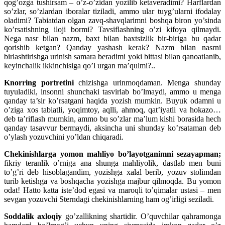
qog’ozga tushirsam – o’z-o’zidan yozilib ketaveradimi? Harflardan
so’zlar, so’zlardan iboralar tiziladi, ammo ular tuyg’ularni ifodalay
oladimi? Tabiatdan olgan zavq-shavqlarimni boshqa biron yo’sinda
ko’rsatishning iloji bormi? Tavsiflashning o’zi kifoya qilmaydi.
Nega nasr bilan nazm, baxt bilan baxtsizlik bir-biriga bu qadar
qorishib ketgan? Qanday yashash kerak? Nazm bilan nasrni
birlashtirishga urinish samara beradimi yoki bittasi bilan qanoatlanib,
keyinchalik ikkinchisiga qo’l urgan ma’qulmi?..
Knorring portretini
chizishga urinmoqdaman. Menga shunday
tuyuladiki, insonni shunchaki tasvirlab bo’lmaydi, ammo u menga
qanday ta’sir ko’rsatgani haqida yozish mumkin. Buyuk odamni u
o’ziga xos tabiatli, yoqimtoy, aqlli, ahmoq, qat’iyatli va hokazo…
deb ta’riflash mumkin, ammo bu so’zlar ma’lum kishi borasida hech
qanday tasavvur bermaydi, aksincha uni shunday ko’rsataman deb
o’ylash yozuvchini yo’ldan chiqaradi.
Chekinishlarga yomon mahliyo bo’layotganimni sezayapman;
fikriy teranlik o’rniga ana shunga mahliyolik, dastlab men buni
to’g’ri deb hisoblagandim, yozishga xalal berib, yozuv stolimdan
turib ketishga va boshqacha yozishga majbur qilmoqda. Bu yomon
odat! Hatto katta iste’dod egasi va maroqli to’qimalar ustasi – men
sevgan yozuvchi Sterndagi chekinishlarning ham og’irligi seziladi.
Soddalik axloqiy
go’zallikning shartidir. O’quvchilar qahramonga