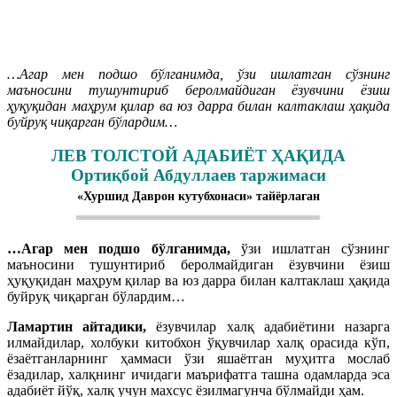
…Агар мен подшо бўлганимда, ўзи ишлатган сўзнинг
маъносини тушунтириб беролмайдиган ёзувчини ёзиш
ҳуқуқидан маҳрум қилар ва юз дарра билан калтаклаш ҳақида
буйруқ чиқарган бўлардим…
ЛЕВ ТОЛСТОЙ АДАБИЁТ ҲАҚИДА
Ортиқбой Абдуллаев таржимаси
«Хуршид Даврон кутубхонаси» тайёрлаган
…Агар мен подшо бўлганимда,
ўзи ишлатган сўзнинг
маъносини тушунтириб беролмайдиган ёзувчини ёзиш
ҳуқуқидан маҳрум қилар ва юз дарра билан калтаклаш ҳақида
буйруқ чиқарган бўлардим…
Ламартин айтадики,
ёзувчилар халқ адабиётини назарга
илмайдилар, холбуки китобхон ўқувчилар халқ орасида кўп,
ёзаётганларнинг ҳаммаси ўзи яшаётган муҳитга мослаб
ёзадилар, халқнинг ичидаги маърифатга ташна одамларда эса
адабиёт йўқ, халқ учун махсус ёзилмагунча бўлмайди ҳам.