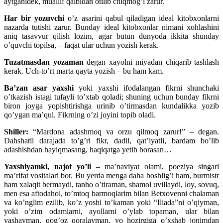
aytganidek, muallif qalbidan otilib chiqmog’i zarur.
Har bir yozuvchi
o’z asarini qabul qiladigan ideal kitobxonlarni
nazarda tutishi zarur. Bunday ideal kitobxonlar nimani xohlashini
aniq tasavvur qilish lozim, agar butun dunyoda ikkita shunday
o’quvchi topilsa, – faqat ular uchun yozish kerak.
Tuzatmasdan yozaman
degan xayolni miyadan chiqarib tashlash
kerak. Uch-to’rt marta qayta yozish – bu ham kam.
Ba’zan asar yaxshi
yoki yaxshi ifodalangan fikrni shunchaki
o’tkazish istagi tufayli to’xtab qoladi; shuning uchun bunday fikrni
biron joyga yopishtirishga urinib o’tirmasdan kundalikka yozib
qo’ygan ma’qul. Fikrning o’zi joyini topib oladi.
Shiller:
“Mardona adashmoq va orzu qilmoq zarur!” – degan.
Dahshatli darajada to’g’ri fikr, dadil, qat’iyatli, bardam bo’lib
adashishdan hayiqmasang, haqiqatga yetib borasan…
Yaxshiyamki, najot yo’li
– ma’naviyat olami, poeziya singari
ma’rifat vositalari bor. Bu yerda menga daha boshlig’i ham, burmistr
ham xalaqit bermaydi, tanho o’tiraman, shamol uvillaydi, loy, sovuq,
men esa aftodahol, to’mtoq barmoqlarim bilan Betxovenni chalaman
va ko’nglim ezilib, ko’z yoshi to’kaman yoki “Iliada”ni o’qiyman,
yoki o’zim odamlarni, ayollarni o’ylab topaman, ular bilan
yashayman, qog’oz qoralayman, yo hozirgiga o’xshab jonimdan