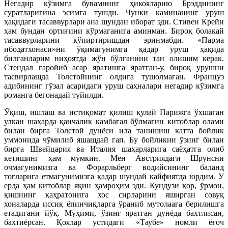
Негадир кўзимга бувамнинг ҳикояларию Брэддининг
суратларигина эсимга тушди. Чунки каминанинг уруш
ҳақидаги тасаввурлари ана шундан иборат эди. Стивен Крейн
ҳам бундан ортиғини кўрмаганига аминман. Бироқ болакай
тасаввурларини кўпиртиришдан эринмабди. «Пар­ма
ибодатхонаси»ни ўқимагунимга қа­дар уруш ҳақида
билганларим ниҳоятда жўн бўлганини тан олишим керак.
Стендал ғаро­йиб асар яратишга яратган-у, бироқ урушни
тасвирлашда Толс­той­нинг олдига тушолмаган. Француз
адибининг гўзал асаридаги уруш саҳналари негадир кўзимга
романга бегонадай туйилди.
Ўқиш, ишлаш ва истиқомат қилиш қулай Парижга ўхшаган
улкан шаҳарда қанчалик камбағал бўлмагин китоблар олами
билан бирга Толстой дунёси ила танишиш катта бойлик
уммонида чўмилиб яшашдай гап. Бу бойликни ўзинг билан
бирга Швейцария ва Италия шаҳарларига саёҳатга олиб
кетишинг ҳам мумкин. Мен Австриядаги Шрунс­ни
очмагунимизга ва Форарльберг водийсининг баланд
тоғларига етмагунимизга қадар шундай кайфиятда юрдим. У
ерда ҳам китоблар яқин ҳамроҳим эди. Кундузи қор, ўрмон,
қишнинг қаҳратонига хос сирларини яширган совуқ
хоналарда иссиқ ёпинчиқларга ўраниб мутолаага берилишга
етадигани йўқ. Муҳими, ўзинг яратган дунёда бахтлисан,
бахтиёрсан. Қоялар устидаги «Таубе» номли ёғоч