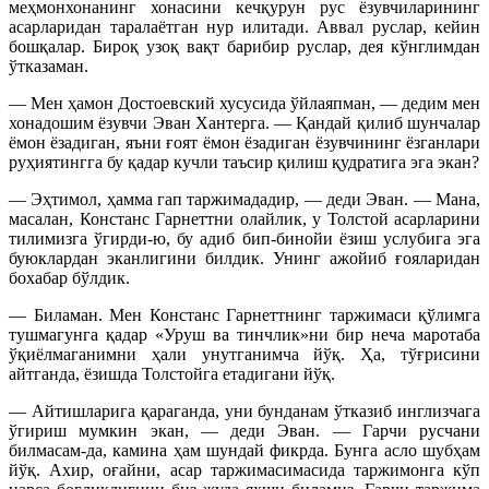
меҳмонхонанинг хонасини кечқурун рус ёзувчиларининг
асарларидан таралаётган нур илитади. Аввал руслар, кейин
бошқалар. Бироқ узоқ вақт барибир руслар, дея кўнглимдан
ўтказаман.
— Мен ҳамон Достоевский хусусида ўйлаяпман, — дедим мен
хонадошим ёзувчи Эван Хантерга. — Қандай қилиб шунчалар
ёмон ёзадиган, яъни ғоят ёмон ёзадиган ёзувчининг ёзганлари
руҳиятингга бу қадар кучли таъсир қилиш қудратига эга экан?
— Эҳтимол, ҳамма гап таржимададир, — деди Эван. — Мана,
масалан, Констанс Гарнеттни олайлик, у Толстой асарларини
тилимизга ўгирди-ю, бу адиб бип-бинойи ёзиш услубига эга
буюклардан эканлигини билдик. Унинг ажойиб ғояларидан
бохабар бўлдик.
— Биламан. Мен Констанс Гарнеттнинг таржимаси қўлимга
тушмагунга қадар «Уруш ва тинч­лик»ни бир неча маротаба
ўқиёлмаганимни ҳали унутганимча йўқ. Ҳа, тўғрисини
айтганда, ёзишда Толстойга етадигани йўқ.
— Айтишларига қараганда, уни бунданам ўтказиб инглизчага
ўгириш мумкин экан, — деди Эван. — Гарчи русчани
билмасам-да, камина ҳам шундай фикр­да. Бунга асло шубҳам
йўқ. Ахир, оғайни, асар таржимасимасида таржимонга кўп