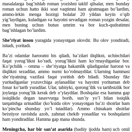
masalalarga bag’ishlab roman yozishni taklif qilsalar, men bunday
roman uchun hatto ikki soat vaqtimni ham ajratmagan bo’lardim,
ammo-lekin menga hozirgi bolalar 20 yildan keyin o’qib
yig’laydigan, kuladigan va hayotni sevadigan roman yozgin desalar,
men buning uchun butun umrim va bor kuch-qudratimni
bag’ishlagan bo’lardim.
She’riyat inson
yuragida yonayotgan olovdir. Bu olov yondiradi,
isitadi, yoritadi.
Ba’zi odamlar haroratni his qiladi, ba’zilari iliqlikni, uchinchilari
faqat yorug’likni ko’radi, yorug’likni ham ko’rmaydiganlar bor.
Ko’pchilik – omma – she’riyatga hakamlik qiladiganlar harorat va
iliqlikni sezadilar, ammo nurni ko’rolmaydilar. Ularning hammasi
she’riyatning vazifasi faqat yoritish deb biladi. Shunday fikr
yuritadiganlar yozuvchiga aylanadilar va hayotni yoritaman deb
fonar ko’tarib yuradilar. Ular, tabiiyki, qorong’ilik va tartibsizlik bor
joylarga yorug’lik kerak deb o’ylaydilar. Boshqalar esa hamma gap
issiqlikda degan tasavvurga borib, sun’iy yo’l bilan issiqlik
tarqatishga urinadilar (ko’ksida olov yonayotgan ba’zi shoirlar ham
ko’pincha shunday yo’l tutadilar). Ammo chinakam shoirlar
beixtiyor ravishda azob, zahmat chekib yonadilar va boshqalarni
ham yondiradilar. Hamma gap mana shunda.
Meningcha, har bir san’at asarida
(badiiy ijodda ham) uch omil