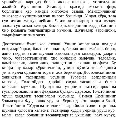
уринаётган қариқиз билан ақлли шифокор, устига-устак
ажойиб ёзувчининг ёзганлари орасида кескин фарқ
борлигини ҳар қандай китобхон сезади. Мэнсфилд­нинг
ҳикоялари кўпиртирилган пивога ўхшайди. Ундан кўра, тоза
сув ичган маъқул дейсан. Чехов ҳикояларидан эса муздек
зилол сув таъми келади. Баъзи ҳикояларининг қадди-бастини
бир романга тенглаштириш мумкин. Шунчалар ғаройибки,
таърифлагани тил ожиз…
Достоевкий ўзига хос ёзувчи. Унинг асарларида шундай
воқеалар борки, баъзан ишонасан, баъзан ишонмайсан, бироқ
адиб тақдим этган шундай ҳақиқатларам мавжудки, уларни
ўқиб, ўзгараётганингни ҳис қиласан: заифлик, телбалик,
камбағаллик, илоҳийлик, ҳақиқатнинг аянчли қиё­фаси. Бу
қиёфа шу қадар қўр­қинчлики, унинг кўзига тик боқишга
унча-мунча одамнинг юраги дов бермайди. Достоевскийнинг
ҳақиқатни тасвирлаш усулини Тургенев асарларидаги
манзара, Толстойдаги ҳарбий саҳна тасвирлари билан
қиёслаш мумкин. Шундагина уларнинг таъсирлироқ ва
гўзалроқ эканлигини фаҳмласа бўлади. Дарвоқе, Толс­тойнинг
уруш ҳақидаги тасвирлари хусусида. Стивен Крейннинг
ўзимиздаги Фуқаролик уруши тўғрисида ёзганларини ўқиб,
Толстойнинг “Уруш ва тинчлик” асари билан солиштирганда,
шундай хулосага келасиз: тасвирлар худди умрида уруш кўр­
маган касал боланинг тасаввурларига ўхшайди. ғоят қуруқ.