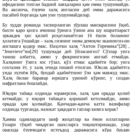
ифодасини топган бадиий лавҳаларни ҳам омма тушунмайди.
Ва аксинча, ёзувчи халқ англасин деб омма даражасига
пасайиб борганда ҳам уни тушунмайдилар.
Бу худди романда тасвирланган зўрлаш манзарасини ўқиб,
бахти қаро қизга ачиниш ўрнига ўзини ана шу ишратпараст
эркакдек ҳис қилиб роҳатланаётган 16 ёшли боланинг
ҳолатига ўхшайди – халқ сизнинг нима демоқчи эканингиз-ни
англашга қодир эмас. Наҳотки халқ “Антон Горемика”[28] ,
“Jenevieve”ни[29] тушунади деб ўйласангиз? Сўзлар унга
таниш албатта, аммо у фикрингизни англаб етмайди.
Халқнинг ўзига хос гўзал, қўл етмас адабиёти бор; унга
сохталик ёт, у халқ ичида пишиб етилган. Юксак адабиётга
унда эҳтиёж йўқ, бундай адабиётнинг ўзи ҳам мавжуд эмас.
Халқ билан баравар юришга уриниб кўринг, у сиздан
нафратлана бошлайди.
Юқори табақа олдинда юраверсин, халқ ҳам орқада қолиб
кетмайди; у юқори табақага қоришиб кетолмайди, аммо
орқада ҳам қолмайди. Қанчадан-қанча катта вазифалар
олдинда турганда, назокат ҳақидаги гаплар кимга керак?
Ҳамма одамлардаги заиф жиҳатлар ва ёмон иллатларни
ўзлари тўқиб чиқарган шахсларга тиқиштиришади, улар
орасида ёзувчидаги истеъдод даражасига кўра баъзан