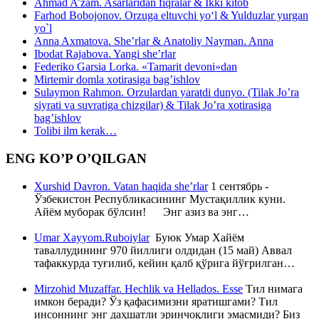
Ahmad A’zam. Asarlaridan fiqralar & Ikki kitob
Farhod Bobojonov. Orzuga eltuvchi yo‘l & Yulduzlar yurgan
yo`l
Anna Axmatova. She’rlar & Anatoliy Nayman. Anna
Ibodat Rajabova. Yangi she’rlar
Federiko Garsia Lorka. «Tamarit devoni»dan
Mirtemir domla xotirasiga bag’ishlov
Sulaymon Rahmon. Orzulardan yaratdi dunyo. (Tilak Jo’ra
siyrati va suvratiga chizgilar) & Tilak Jo’ra xotirasiga
bag’ishlov
Tolibi ilm kerak…
ENG KO’P O’QILGAN
Xurshid Davron. Vatan haqida she’rlar
1 сентябрь -
Ўзбекистон Республикасининг Мустақиллик куни.
Айём муборак бўлсин! Энг азиз ва энг…
Umar Xayyom.Ruboiylar
Буюк Умар Хайём
таваллудининг 970 йиллиги олдидан (15 май) Аввал
тафаккурда туғилиб, кейин қалб қўрига йўғрилган…
Mirzohid Muzaffar. Hechlik va Hellados. Esse
Тил нимага
имкон беради? Ўз қафасимизни яратишгами? Тил
инсоннинг энг даҳшатли эринчоқлиги эмасмиди? Биз