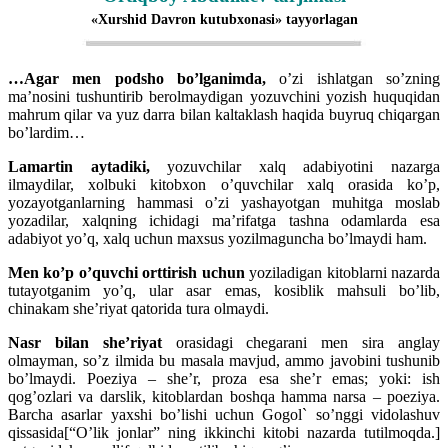
«Xurshid Davron kutubxonasi» tayyorlagan
…Agar men podsho bo’lganimda,
o’zi ishlatgan so’zning
ma’nosini tushuntirib berolmaydigan yozuvchini yozish huquqidan
mahrum qilar va yuz darra bilan kaltaklash haqida buyruq chiqargan
bo’lardim…
Lamartin aytadiki,
yozuvchilar xalq adabiyotini nazarga
ilmaydilar, xolbuki kitobxon o’quvchilar xalq orasida ko’p,
yozayotganlarning hammasi o’zi yashayotgan muhitga moslab
yozadilar, xalqning ichidagi ma’rifatga tashna odamlarda esa
adabiyot yo’q, xalq uchun maxsus yozilmaguncha bo’lmaydi ham.
Men ko’p o’quvchi orttirish uchun
yoziladigan kitoblarni nazarda
tutayotganim yo’q, ular asar emas, kosiblik mahsuli bo’lib,
chinakam she’riyat qatorida tura olmaydi.
Nasr bilan she’riyat
orasidagi chegarani men sira anglay
olmayman, so’z ilmida bu masala mavjud, ammo javobini tushunib
bo’lmaydi. Poeziya – she’r, proza esa she’r emas; yoki: ish
qog’ozlari va darslik, kitoblardan boshqa
hamma narsa – poeziya.
Barcha asarlar yaxshi bo’lishi uchun Gogol` so’nggi vidolashuv
qissasida[“O’lik jonlar” ning ikkinchi kitobi nazarda tutilmoqda.]