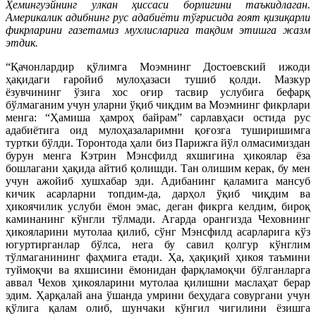
Ҳемингуэйнинг улкан ҳиссаси борлигини таъкидлаган.
Америкалик адибнинг рус адабиёти тўғрисида ғоят қизиқарли
фикрларини газетамиз мухлисларига тақдим этишга жазм
этдик.
“Қачонлардир қўлимга Моэмнинг Достоевский ижоди
ҳақидаги ғаройиб мулоҳазаси тушиб қолди. Мазкур
ёзувчининг ўзига хос оғир тасвир услубига бефарқ
бўлмаганим учун уларни ўқиб чиқдим ва Моэмнинг фикрлари
менга: “Ҳамиша ҳамроҳ байрам” сарлавҳаси остида рус
адабиётига оид мулоҳазаларимни қоғозга туширишимга
туртки бўлди. Торонтода ҳали биз Парижга йўл олмасимиздан
бурун менга Кэтрин Мэнсфилд яхшигина ҳикоялар ёза
бошлагани ҳақида айтиб қолишди. Тан олишим керак, бу мен
учун ажойиб хушхабар эди. Адибанинг қаламига мансуб
кичик асарларни топдим-да, дарҳол ўқиб чиқдим ва
ҳикоячилик услуби ёмон эмас, деган фикрга келдим, бироқ
каминанинг кўнгли тўлмади. Агарда орангизда Чеховнинг
ҳикояларини мутолаа қилиб, сўнг Мэнсфилд асарларига кўз
югуртирганлар бўлса, нега бу савил қолгур кўнглим
тўлмаганининг фаҳмига етади. Ҳа, ҳақиқий ҳикоя таъмини
туймоқчи ва яхшисини ёмонидан фарқламоқчи бўлганларга
аввал Чехов ҳикояларини мутолаа қилишни маслаҳат берар
эдим. Ҳарқалай ана ўшанда умрини беҳудага совургани учун
қўлига қалам олиб, шунчаки кўнгил чигилини ёзишга