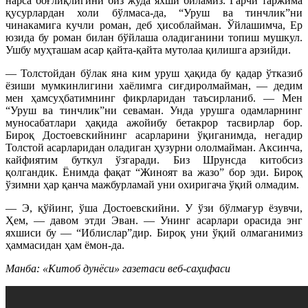
нарса боғлиқлигини биз жуда яхши биламиз. Гарчи таржима
қусурлардан холи бўлмаса-да, “Уруш ва тинчлик”ни
чинакамига кучли роман, деб ҳисоблайман. Ўйлашимча, Ер
юзида бу роман билан бўйлаша оладиганини топиш мушкул.
Ушбу муҳташам асар қайта-қайта мутолаа қилишга арзийди.
— Толстойдан бўлак яна ким уруш ҳақида бу қадар ўтказиб
ёзиши мумкинлигини хаёлимга сиғдиролмайман, — дедим
мен ҳамсуҳбатимнинг фикрларидан таъсирланиб. — Мен
“Уруш ва тинчлик”ни севаман. Унда урушга одамларнинг
муносабатлари ҳақида ажойибу бетакрор тасвирлар бор.
Бироқ Достоевскийнинг асарларини ўқиганимда, негадир
Толстой асарларидан оладиган ҳузурни ололмайман. Аксинча,
кайфиятим буткул ўзгаради. Биз Шрунсда китобсиз
қолгандик. Ёнимда фақат “Жиноят ва жазо” бор эди. Бироқ
ўзимни ҳар қанча мажбурламай уни охиригача ўқий олмадим.
— Э, қўйинг, ўша Достоевскийни. У ўзи бўлмағур ёзувчи,
Ҳем, — давом этди Эван. — Унинг асарлари орасида энг
яхшиси бу — “Иблислар”дир. Бироқ уни ўқий олмаганимиз
ҳаммасидан ҳам ёмон-да.
Манба: «Китоб дунёси» газетаси веб-саҳифаси