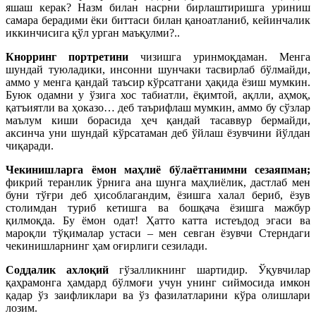
яшаш керак? Назм билан насрни бирлаштиришга уриниш
самара берадими ёки биттаси билан қаноатланиб, кейинчалик
иккинчисига қўл урган маъқулми?..
Кнорринг портретини
чизишга уринмоқдаман. Менга
шундай туюладики, инсонни шунчаки тасвирлаб бўлмайди,
аммо у менга қандай таъсир кўрсатгани ҳақида ёзиш мумкин.
Буюк одамни у ўзига хос табиатли, ёқимтой, ақлли, аҳмоқ,
қатъиятли ва ҳоказо… деб таърифлаш мумкин, аммо бу сўзлар
маълум киши борасида ҳеч қандай тасаввур бермайди,
аксинча уни шундай кўрсатаман деб ўйлаш ёзувчини йўлдан
чиқаради.
Чекинишларга ёмон маҳлиё бўлаётганимни сезаяпман;
фикрий теранлик ўрнига ана шунга маҳлиёлик, дастлаб мен
буни тўғри деб ҳисоблагандим, ёзишга халал бериб, ёзув
столимдан туриб кетишга ва бошқача ёзишга мажбур
қилмоқда. Бу ёмон одат! Ҳатто катта истеъдод эгаси ва
мароқли тўқималар устаси – мен севган ёзувчи Стерндаги
чекинишларнинг ҳам оғирлиги сезилади.
Соддалик ахлоқий
гўзалликнинг шартидир. Ўқувчилар
қаҳрамонга ҳамдард бўлмоғи учун унинг сиймосида имкон
қадар ўз заифликлари ва ўз фазилатларини кўра олишлари
лозим.