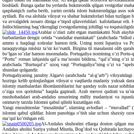
boshladi. Bunga qadar bu yerlarda hukmronlik qilgan vestgotlar mahal
qaqshatqich zarba berib, yarim orolda islom hukmronligiga asos soldi.
aytiladi. Bu esa alohida viloyat va shahar hukmdorlari bilan tuzilgan bi
va avvalgidek nosaro diniga e’tiqod qilaverishlari kafolatlanar edi.
Istilochilarning bag’rikengligi (vestgotlarning johilligi va toqatsizligid
Arablar o’zlari zabt etgan mamlakatni Nuh alayhis
barbarlardan dengiz ortida “vandallar mamlakati” (arabchada “billod 
ammo u haqdagi xotiralar hamon tirik. Uning nomi Ispaniya va Port
taraqqiyotiga mislsiz ta’sir ko’rsatdi. Birgina til masalasini olib qa
bo’lgan so’zlar hamon muomalada. Portugaliya nomining o’zi Portu-q
“Portu” roman lahjasida qal’a ma’nosini bildirsa, “qal’a”ning o’zi i
arabchada “Burtuqal’a” uzoq vaqt “Portugaliya”ning o’zi va “apels
shundan qolgandir.
Portugaliyaning janubiy Algarvi (arabchada “al-g’arb”) viloyatidagi
hozirga kelib qoloqlashgan viloyat u vaqtlarda madaniy yuksak dar
islomiy manbalardan ilhomlanishlarini har qanday xolis nazar sohiblar
o’ziga xos qorishma” haqida gapiradi. Arab merosi qudrati va ta’s
mushohadalari arab-andalus unsurining milliy madaniyat va ispanlar
ommaviy tarzda Islomni qabul qilishi kuzatilgan edi.
Yangi musulmonlar “musalimlar”, ularning avlodlari – “muvallad” (“
islomni qabul qildilar. Islom panohiga o’tish ular uchun shaxsiy ozo
ma’qul ko’rishgan edi.
Al-Andalus shuhratini ellarga doston qilgan mah
Andalus aholisi Suriya yohud Misrda, Bog’dod va Qohirada kechayotga