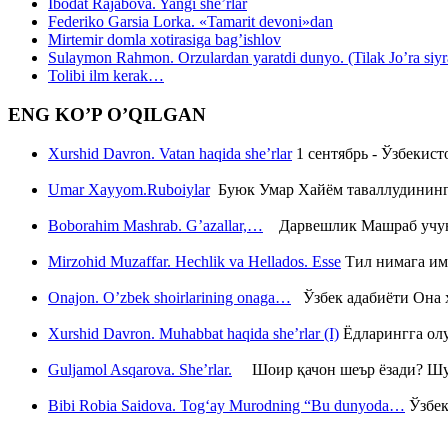
Ibodat Rajabova. Yangi she’rlar
Federiko Garsia Lorka. «Tamarit devoni»dan
Mirtemir domla xotirasiga bag’ishlov
Sulaymon Rahmon. Orzulardan yaratdi dunyo. (Tilak Jo’ra siyrati
Tolibi ilm kerak…
ENG KO’P O’QILGAN
Xurshid Davron. Vatan haqida she’rlar
1 сентябрь - Ўзбекис
Umar Xayyom.Ruboiylar
Буюк Умар Хайём таваллудининг 
Boborahim Mashrab. G’azallar,…
Дарвешлик Машраб учун ш
Mirzohid Muzaffar. Hechlik va Hellados. Esse
Тил нимага им
Onajon. O’zbek shoirlarining onaga…
Ўзбек адабиёти Она ҳ
Xurshid Davron. Muhabbat haqida she’rlar (I)
Ёдларингга ол
Guljamol Asqarova. She’rlar.
Шоир қачон шеър ёзади? Шу с
Bibi Robia Saidova. Tog‘ay Murodning “Bu dunyoda…
Ўзбек