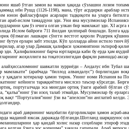
они яшаб ўтган замон ва макон ҳақида сўзлашни лозим топами
ммад ибн Рушд (1126-1198), мана, тўрт асрдирки араблар ист
дим юнон файласуфлари асарлари тадқиқоти ва уларга битилган
ан араб-ислом тамаддуни эди. Уни яна мусулмонлар Испанияси 
дудларини ҳам ўз ичига олган улкан бир мамлакат эди. ХI асрга
лида Ислом байроғи 711 йилдан ҳилпирай бошлади. Бунга қада
йирик бўлмаган лашкари сўнгги вестгот қироли Родерик қўшин
инг бутун ерлари забт этилди. Кўп ҳолларда айни истило тинч йў
ирилар, агар улар Дамашқ ҳалифаси ҳокимиятини эътироф қилиб, 
р эди. Ҳалифаликнинг барча юртларида каби бу ерда ҳам яҳудий
тларнинг жоҳиллиги ва тоқатсизлигидан фарқли равишда) аксар
ҳ алайҳиссаломнинг шавкатли зурриёди – Андалус ибн Тубал ша
лар мамлакати” (арабчада “биллод алвандалус”) борлигидан в
 у ҳақдаги хотиралар ҳамон тирик. Унинг номи Испания ва Пор
атнинг кейинги тараққиётига мислсиз таъсир кўрсатди. Бирги
ртиқ, португалчада эса мингдан ортиқ ўзаги арабий бўлган с
а, “қалъа”нинг ўзи изоҳ талаб этмайди. Мусулмонлар бу ерлар
зоқ вақт “Португалия”нинг ўзи ва “апелсин”ни англатиб келди.
қолгандир.
идаги араб даврининг маҳобатли ёдгорликлари ҳамон асраб-ава
тларда маданий юксак даражада бўлганди.Шотланд шарқшунос о
мланишларини ҳар қандай холис назар соҳиблари этироф этад
га келган ўзига хос қоришма” ҳақида гапиради. Араб мероси 