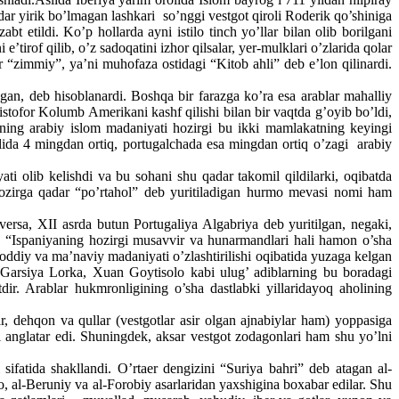
ar yirik bo’lmagan lashkari so’nggi vestgot qiroli Roderik qo’shiniga
t etildi. Ko’p hollarda ayni istilo tinch yo’llar bilan olib borilgani
’tirof qilib, o’z sadoqatini izhor qilsalar, yer-mulklari o’zlarida qolar
r “zimmiy”, ya’ni muhofaza ostidagi “Kitob ahli” deb e’lon qilinardi.
an, deb hisoblanardi. Boshqa bir farazga ko’ra esa arablar mahalliy
stofor Kolumb Amerikani kashf qilishi bilan bir vaqtda g’oyib bo’ldi,
sning arabiy islom madaniyati hozirgi bu ikki mamlakatning keyingi
n tilida 4 mingdan ortiq, portugalchada esa mingdan ortiq o’zagi arabiy
ati olib kelishdi va bu sohani shu qadar takomil qildilarki, oqibatda
 hozirga qadar “po’rtahol” deb yuritiladigan hurmo mevasi nomi ham
versa, XII asrda butun Portugaliya Algabriya deb yuritilgan, negaki,
, “Ispaniyaning hozirgi musavvir va hunarmandlari hali hamon o’sha
moddiy va ma’naviy madaniyati o’zlashtirilishi oqibatida yuzaga kelgan
o Garsiya Lorka, Xuan Goytisolo kabi ulug’ adiblarning bu boradagi
dir. Arablar hukmronligining o’sha dastlabki yillaridayoq aholining
, dehqon va qullar (vestgotlar asir olgan ajnabiylar ham) yoppasiga
ni anglatar edi. Shuningdek, aksar vestgot zodagonlari ham shu yo’lni
ifatida shakllandi. O’rtaer dengizini “Suriya bahri” deb atagan al-
 al-Beruniy va al-Forobiy asarlaridan yaxshigina boxabar edilar. Shu