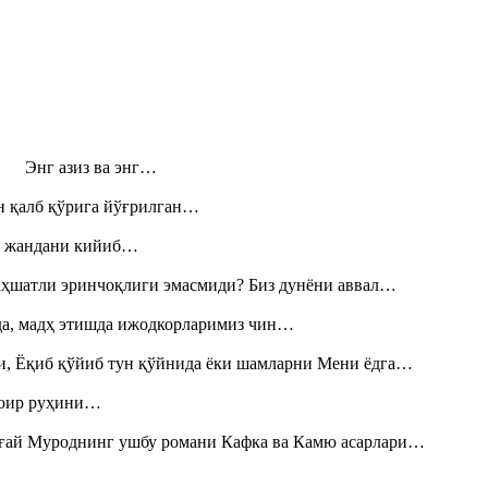
н! Энг азиз ва энг…
н қалб қўрига йўғрилган…
», жандани кийиб…
аҳшатли эринчоқлиги эмасмиди? Биз дунёни аввал…
шда, мадҳ этишда ижодкорларимиз чин…
и, Ёқиб қўйиб тун қўйнида ёки шамларни Мени ёдга…
шоир руҳини…
Тоғай Муроднинг ушбу романи Кафка ва Камю асарлари…