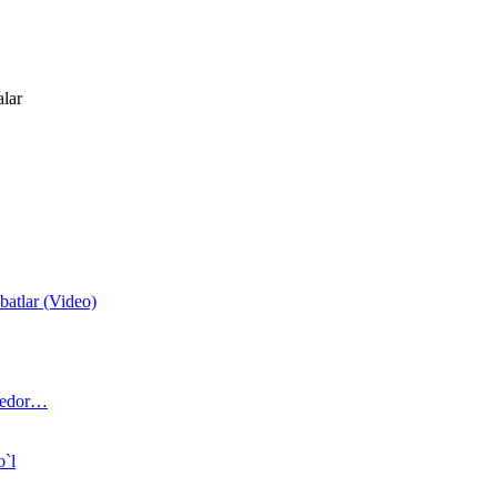
alar
atlar (Video)
 bedor…
o`l