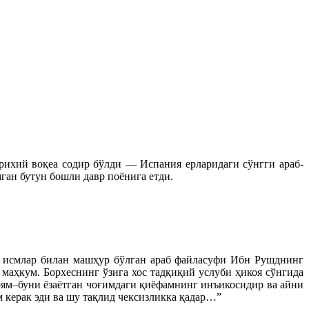
ихий воқеа содир бўлди — Испания ерларидаги сўнгги араб-
ган бутун бошли давр поёнига етди.
ан исмлар билан машҳур бўлган араб файласуфи Ибн Рушднинг
маҳкум. Борхеснинг ўзига хос тадқиқий услуби ҳикоя сўнгида
оям–буни ёзаётган чоғимдаги қиёфамнинг инъикосидир ва айни
 керак эди ва шу тақлид чексизликка қадар…”