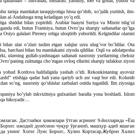
cha qatlamlari – muvallad, musarab, yahudiy, iber va gotlar, yunon va
 tariqa mamlakat taraqqiyotiga hissa qo’shib, xo’jalik yuritish, ilm-
bilan al-Andalusga teng keladigan yo’q edi.
iga shiddat bilan yopirildi. Arablar baayni Suriya va Misrni ishg’ol
nmaganda edi, butun Frantsiya, butun Ovro’pa sharqiy saltanatlar qo’lga
 Osiyo galalari Pireney ortiga uloqtirib yuborildi. Kelgindilar olamni
i bilan ular o’zlari taslim etgan xalqlar uzra ulug’vor bo’ldilar. Ota
lsa, barchasi bilan bu mamlakatni ziyoda qildilar. Oqil va adolatpesha
larki, ularning gullab-yashnagan saltanati nasroniy yurtlarning cheksiz
 Ovro’paning zulmatga cho’mgan ovloq ellarini sharqiy tafakkur ziyosi
 yohud Kordova halifaligida yashab o’tdi. Rekonkistaning ayovsiz
ashf” etishiga qadar hali yana qariyb uch asr vaqt bor edi. Kolumb
n so’ng, nasroniy qo’shinlar zarbalari ostida tugatildi. Ilm ziyosiga
paniya bo’ylab inkvizitsiya gulxanlari baralla yona boshladi. Islom
shqa hikoyadir…
лаган. Дастлабки ҳикоялари ўтган асрнинг 9-йилларида «Ёш
 Борхес ижодий дунёсини чуқур ўрганиб, машҳур адиб яшаган
ида унинг Xorxe Луис Борхес, Хулио Кортасар,Жуброн Халил