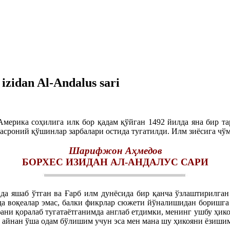
izidan Al-Andalus sari
рика соҳилига илк бор қадам қўйган 1492 йилда яна бир тар
асроний қўшинлар зарбалари остида тугатилди. Илм зиёсига чўм
Шарифжон Аҳмедов
БОРХЕС ИЗИДАН АЛ-АНДАЛУС САРИ
ида яшаб ўтган ва Ғарб илм дунёсида бир қанча ўзлаштирилг
да воқеалар эмас, балки фикрлар сюжети йўналишидан боришга 
ани қоралаб тугатаётганимда англаб етдимки, менинг ушбу ҳик
 айнан ўша одам бўлишим учун эса мен мана шу ҳикояни ёзишим