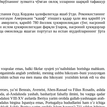
Оврўпанинг зулматга чўмган овлоқ элларини шарқий тафаккур
Испания ёҳуд Кордова ҳалифалигида яшаб ўтди. Реконкистанинг
 ногаҳон Американи “кашф” этишига қадар ҳали яна қарийб уч
н амирлиги, қарийб 780 йиллик ҳукмронликдан сўнг, насроний
ган ислом ҳукмронлигидан фарқли ўлароқ, насроний ҳукмдорлар
да омонликда яшаган португал ва испан яҳудийларининг ўрта
a voqealar emas, balki fikrlar syujeti yo’nalishidan borishga mahkum.
tayotganimda anglab yetdimki, mening ushbu hikoyam–buni yozayotgan
’lishim uchun esa men mana shu hikoyani yozishim kerak edi va shu
es, ya’ni Benrais, Avenrist, Aben-Rassad va Filius Rosadis, aslida
, al-Andalusda yashab, bashariyat falsafiy ilmini, bu vaqtga qadar
-Andalusi VIII-XV asrlarda Iberiya yarim orolida gullab-yashnagan arab-
dalus birgina Ispaniya emas, Portugaliya hududlarini ham o’z ichiga
adi.Aslida Iberiya yarim orolida Islom bayrog’i 711 yildan hilpiray