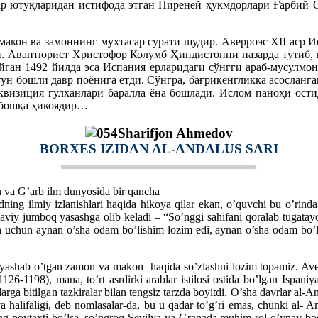
лар ютуқларидан истифода этган Пиреней ҳукмдорлари Ғарбий 
макон ва замоннинг мухтасар сурати шудир. Аверроэс ХII аср 
эди. Авантюрист Христофор Колумб Ҳиндистонни назарда тутиб,
ўйган 1492 йилда эса Испания ерларидаги сўнгги араб-мусулмо
тун бошли давр поёнига етди. Сўнгра, бағрикенгликка асослан
квизиция гулханлари баралла ёна бошлади. Ислом паноҳи ости
и бошқа ҳикоядир…
Sharifjon Ahmedov
BORXES IZIDAN AL-ANDALUS SARI
n va G’arb ilm dunyosida bir qancha
dning ilmiy izlanishlari haqida hikoya qilar ekan, o’quvchi bu o’rind
daviy jumboq yasashga olib keladi – “So’nggi sahifani qoralab tuga
ish uchun aynan o’sha odam bo’lishim lozim edi, aynan o’sha odam bo
shab o’tgan zamon va makon haqida so’zlashni lozim topamiz. Averro
8), mana, to’rt asrdirki arablar istilosi ostida bo’lgan Ispaniyada
larga bitilgan tazkiralar bilan tengsiz tarzda boyitdi. O’sha davrlar al
halifaligi, deb nomlasalar-da, bu u qadar to’g’ri emas, chunki al- An
g poytaxti bo’lsa, so’ngroq Sevilya va Granada muhim rol o’ynay boshl