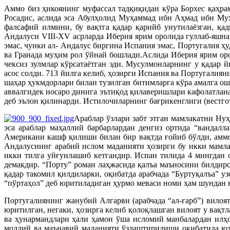
Аммо биз ҳикоянинг муфассал тадқиқидан кўра Борхес қаҳрам
Росадис, аслида эса Абулҳолид Муҳаммад ибн Аҳмад ибн Муҳа
фалсафий илмини, бу вақтга қадар қарийб унутилаёзган, қа
Андалуси VIII-XV асрларда Иберия ярим оролида гуллаб-яшнаг
эмас, чунки ал- Андалус биргина Испания эмас, Португалия ҳу
ва Гранада муҳим рол ўйнай бошлади.Аслида Иберия ярим оро
чексиз зулмлар кўрсатаётган эди. Мусулмонларнинг у қадар 
асос солди. 713 йилга келиб, ҳозирги Испания ва Португалиян
шаҳар ҳукмдорлари билан тузилган битимларга кўра амалга ош
аввалгидек носаро динига эътиқод қилаверишлари кафолатлана
деб эълон қилинарди. Истилочиларнинг бағрикенглиги (вестго
Араблар ўзлари забт этган мамлакатни Ну
эса араблар маҳаллий барбарлардан денгиз ортида “вандал
Американи кашф қилиши билан бир вақтда ғойиб бўлди, аммо
Андалуснинг арабий ислом маданияти ҳозирги бу икки мамлак
икки тилга уйғунлашиб кетгандир. Испан тилида 4 мингдан о
демакдир. “Порту” роман лаҳжасида қалъа маъносини билдирс
қадар такомил қилдиларки, оқибатда арабчада “Буртуқалъа” у
“пўртаҳол” деб юритиладиган ҳурмо меваси номи ҳам шундан 
Португалиянинг жанубий Алгарви (арабчада “ал-ғарб”) вилоят
юритилган, негаки, ҳозирга келиб қолоқлашган вилоят у вақ
ва ҳунармандлари ҳали ҳамон ўша исломий манбалардан илҳо
моддий ва маънавий маданияти ўзлаштирилиши оқибатида юза