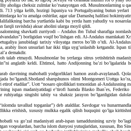
liy aholiga cheksiz zulmlar ko’rsatayotgan edi. Musulmonlarning u qad
 713 yilga kelib, hozirgi Ispaniya va Portugaliyaning butun yerlari zab
timlarga ko’ra amalga oshirilar, agar ular Damashq halifasi hokimiyatini e
 Halifalikning barcha yurtlarida kabi bu yerda ham yahudiy va nosarola
an farqli ravishda) aksar aholini ularga moyil qildi.
salomning shavkatli zurriyodi – Andalus ibn Tubal sharafiga nomlashg
alvandalus”) borligidan voqif bo’lishgan edi. Al-Andalus mamlakati Xri
ugaliya janubidagi tarixiy viloyatga meros bo’lib o’tdi. Al-Andalu
ralsa, arabiy lison unsurlari har ikki tilga uyg’unlashib ketgandir. Ispa
al’a demakdir.
zoh talab etmaydi. Musulmonlar bu yerlarga sitrus yetishtirish madaniy
in”ni anglatib keldi. Ehtimol, hatto Andijonning ba’zi bo’lgalarida
 arab davrining mahobatli yodgorliklari hamon asrab-avaylanadi. Qola
ajada bo’lgandi.Shotland sharqshunos olimi Montgomeri Uottga ko’ra
i etirof etadilar”. Uott “nosaro qirolliklari tomonidan al-Andalusning 
irining ispan madaniyatidagi e’tirofi hamda Blasko Iban`es, Federik
 ruhiyatiga singishi tabiiy va shaksiz jarayon bo’lganligidan dalolat
islomda tavallud topganlar”) deb ataldilar. Savdogar va hunarmandlar
dlikka erishish, xususiy mulkka egalik qilish huquqini qo’lga kiritish
obatli va go’zal madaniyati arab-ispan tamaddunining uzviy bo’lagi s
n voqealardan, barcha islom dunyosi yutuqlaridan, xususan, Ibn Sino,