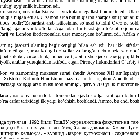
-yashnashi siri arab va barbarlar intilishlarining mahalliy aholi bar
Bir ulug’ uyg’unlik hukmron edi.
urgan, nosarolar istalgan lavozimlarni egallashi mumkin edi. Ular shu
yon qila bilgan edilar. U zamonlarda butun g’arbu sharqda shu jihatlari 
ibos budir:“Zabardast arab istilosining so’nggi to’lqini Ovro’pa sohil
og’lariga qadar yurib o’tdilar. Agar ular Tur tekisligida to’xtatib qoli
r Parij va London ibodatxonalari uzra muzayyana bo’lurmi edi. Afrika va
rning jasorati ularning bag’rikengligi bilan esh edi, har ikki sifatlar
in’om etilgan yurtga ko’ngil qo’ydilar va farog’at uchun neki zarur bo’
bat qildilar, ziroatchilik, hunar va tijoratni shu qadar taraqqiy qildi
siyolik arablar yutuqlaridan istifoda etgan Pireney hukmdorlari G’arbiy
kon va zamonning muxtasar surati shudir. Averroes XII asr Ispaniya
ist Xristofor Kolumb Hindistonni nazarda tutib, nogahon Amerikani “k
ridagi so’nggi arab-musulmon amirligi, qariyb 780 yillik hukmronlikda
laroq, nasroniy hukmdorlar tomonidan qayta qo’lga kiritilgan butun Is
’rta asrlar tarixidagi ilk yalpi ko’chishi boshlandi. Ammo, bu endi bo
 туғилган. 1992 йили ТошДУ журналистика факултетини тамом
адқиқи билан шуғулланади. Узоқ йиллар давомида Хорхе Луис
ништириб келмоқда. «Хуршид Даврон кутубхонаси» саҳифалар
б борилмоқда.