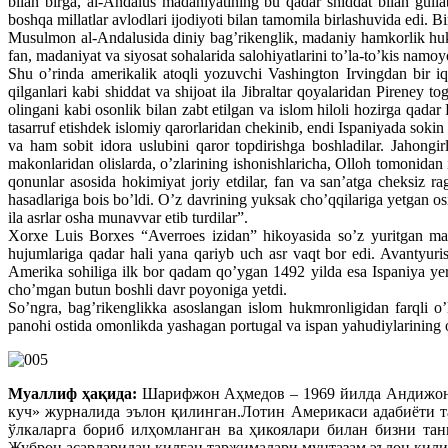
bilan birga, al-Andalus madaniyatining bu qadar shiddat bilan gullab
boshqa millatlar avlodlari ijodiyoti bilan tamomila birlashuvida edi. 
Musulmon al-Andalusida diniy bag’rikenglik, madaniy hamkorlik hukm s
fan, madaniyat va siyosat sohalarida salohiyatlarini to’la-to’kis namo
Shu o’rinda amerikalik atoqli yozuvchi Vashington Irvingdan bir iqt
qilganlari kabi shiddat va shijoat ila Jibraltar qoyalaridan Pireney t
olingani kabi osonlik bilan zabt etilgan va islom hiloli hozirga qada
tasarruf etishdek islomiy qarorlaridan chekinib, endi Ispaniyada sokin
va ham sobit idora uslubini qaror topdirishga boshladilar. Jahongirla
makonlaridan olislarda, o’zlarining ishonishlaricha, Olloh tomonidan 
qonunlar asosida hokimiyat joriy etdilar, fan va san’atga cheksiz rag’
hasadlariga bois bo’ldi. O’z davrining yuksak cho’qqilariga yetgan o
ila asrlar osha munavvar etib turdilar”.
Xorxe Luis Borxes “Averroes izidan” hikoyasida so’z yuritgan ma
hujumlariga qadar hali yana qariyb uch asr vaqt bor edi. Avantyur
Amerika sohiliga ilk bor qadam qo’ygan 1492 yilda esa Ispaniya yerla
cho’mgan butun boshli davr poyoniga yetdi.
So’ngra, bag’rikenglikka asoslangan islom hukmronligidan farqli o’
panohi ostida omonlikda yashagan portugal va ispan yahudiylarining o
Муаллиф ҳақида:
Шарифжон Аҳмедов – 1969 йилда Андижонда
куч» журналида эълон қилинган.Лотин Америкаси адабиёти т
ўлкаларга бориб илҳомланган ва ҳикоялари билан бизни та
Жуброн асарларидан қилган таржималари мунтазам эълон қили