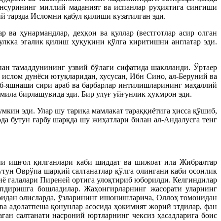
 унсурининг миллий маданият ва испанлар руҳиятига сингиши
й тарзда Исломни қабул қилиши кузатилган эди.
р ва ҳунармандлар, деҳқон ва қуллар (вестготлар асир олган
улкка эгалик қилиш ҳуқуқини қўлга киритишни англатар эди.
пан тамаддунининг узвий бўлаги сифатида шаклланди. Ўртаер
а ислом дунёси ютуқларидан, хусусан, Ибн Сино, ал-Беруний ва
аб-яшнаши сири араб ва барбарлар интилишларининг маҳаллий
омила бирлашувида эди. Бир улуғ уйғунлик ҳукмрон эди.
мкин эди. Улар шу тариқа мамлакат тараққиётига ҳисса қўшиб,
рда бутун ғарбу шарқда шу жиҳатлари билан ал-Андалусга тенг
ни ишғол қилганлари каби шиддат ва шижоат ила Жибралтар
бутун Оврўпа шарқий салтанатлар қўлга олингани каби осонлик
сиё галалари Пиреней ортига улоқтириб юборилди. Келгиндилар
опдиришга бошладилар. Жаҳонгирларнинг жасорати уларнинг
ларидан олисларда, ўзларининг ишонишларича, Оллоҳ томонидан
 ва адолатпеша қонунлар асосида ҳокимият жорий этдилар, фан
аган салтанати насроний юртларнинг чексиз ҳасадларига боис