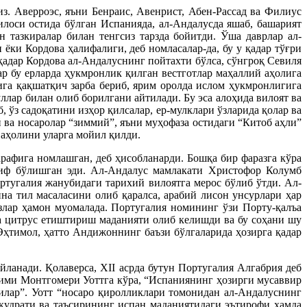
з. Аверроэс, яъни Бенраис, Авенрист, Абен-Рассад ва Филиус
илоси остида бўлган Испанияда, ал-Андалусда яшаб, башарият
 тазкиралар билан тенгсиз тарзда бойитди. Ўша даврлар ал-
ёки Кордова ҳалифалиги, деб номласалар-да, бу у қадар тўғри
 қадар Кордова ал-Андалуснинг пойтахти бўлса, сўнгроқ Севиля
р бу ерларда ҳукмронлик қилган вестготлар маҳаллий аҳолига
ига қақшатқич зарба бериб, ярим оролда ислом ҳукмронлигига
ллар билан олиб борилгани айтилади. Бу эса алоҳида вилоят ва
ўз садоқатини изҳор қилсалар, ер-мулклари ўзларида қолар ва
 ва носаролар “зиммий”, яъни муҳофаза остидаги “Китоб аҳли”
 аҳолини уларга мойил қилди.
рафига номлашган, деб ҳисобланарди. Бошқа бир фаразга кўра
оқиф бўлишган эди. Ал-Андалус мамлакати Христофор Колумб
тугалия жанубидаги тарихий вилоятга мерос бўлиб ўтди. Ал-
на тил масаласини олиб қаралса, арабий лисон унсурлари ҳар
ўзлар ҳамон муомалада. Португалия номининг ўзи Порту-қалъа
га цитрус етиштириш маданияти олиб келишди ва бу соҳани шу
 Эҳтимол, ҳатто Андижоннинг баъзи бўлгаларида ҳозирга қадар
йланади. Қолаверса, ХII асрда бутун Португалия Алгабрия деб
лими Монтгомери Уоттга кўра, “Испаниянинг ҳозирги мусаввир
илар”. Уотт “носаро қиролликлари томонидан ал-Андалуснинг
қудрати ва таъсирининг испан маданиятидаги эътирофи ҳамда