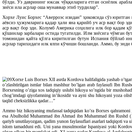
бўлди. Ўз даврининг юксак чўққиларига етган осиёлик араб
зиёси ила асрлар оша мунаввар этиб турдилар”.
Хорхе Луис Борхес “Аверроэс изидан” ҳикоясида сўз юритган 
аёвсиз ҳужумларига қадар ҳали яна қарийб уч аср вақт бор 
аср вақт бор эди. Колумб Америка соҳилига илк бор қадам қ
қўшинлар зарбалари остида тугатилди. Илм зиёсига чўмган бу
томонидан қайта қўлга киритилган бутун Испания бўйлаб ин
асрлар тарихидаги илк ялпи кўчиши бошланди. Аммо, бу энд
Xorxe Luis Borxes XII asrda Kordova halifaligida yashab o’tga
o’zlashtirilgan ismlar bilan mashhur bo’lgan arab faylasufi Ibn Rush
Borxesning o’ziga xos tadqiqiy uslubi hikoya so’ngida bir mushoha
chog’imdagi qiyofamning in’ikosidir va ayni shu hikoyani yoza ol
taqlid cheksizlikka qadar…”
Ammo biz hikoyaning mufassal tadqiqidan ko’ra Borxes qahramoni ya
esa Abulholid Muhammad ibn Ahmad ibn Muhammad ibn Rushd (1126-119
qariyb unutilayozgan, qadim yunon faylasuflari asarlari tadqiqoti va u
islom tamadduni edi. Uni yana musulmonlar Ispaniyasi yoki Kordova 
olgan ulkan bir mamlakat edi. XI asrga qadar Kordova al-Andalusnin