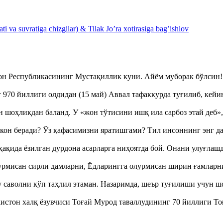
 va suvratiga chizgilar) & Tilak Jo’ra xotirasiga bag’ishlov
тон Республикасининг Мустақиллик куни. Айём муборак бўлси
970 йиллиги олдидан (15 май) Аввал тафаккурда туғилиб, кейи
оҳликдан баланд. У «жон тўтисини ишқ ила сарбоз этай деб
кон беради? Ўз қафасимизни яратишгами? Тил инсоннинг энг д
ақида ёзилган дурдона асарларга ниҳоятда бой. Онани улуғла
урмисан сирли дамларни, Ёдларингга олурмисан ширин ғамларн
аволни кўп таҳлил этаман. Назаримда, шеър туғилиши учун 
истон халқ ёзувчиси Тоғай Мурод таваллудининг 70 йиллиги 