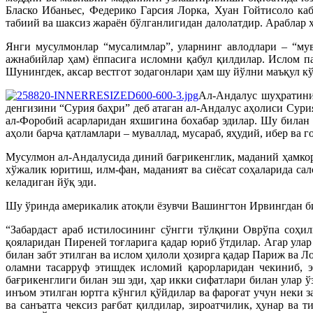
Бласко Ибаньес, Федерико Гарсия Лорка, Хуан Гойтисоло ка
табиий ва шаксиз жараён бўлганлигидан далолатдир. Араблар
Янги мусулмонлар “мусалимлар”, уларнинг авлодлари – “мува
ажнабийлар ҳам) ёппасига исломни қабул қилдилар. Ислом п
Шунингдек, аксар вестгот зодагонлари ҳам шу йўлни маъқул к
Ал-Андалус шуҳратини 
денгизини “Сурия баҳри” деб атаган ал-Андалус аҳолиси Сурия
ал-Форобий асарларидан яхшигина бохабар эдилар. Шу билан
аҳоли барча қатламлари – муваллад, мусараб, яҳудий, ибер ва
Мусулмон ал-Андалусида диний бағрикенглик, маданий ҳамкорл
хўжалик юритиш, илм-фан, маданият ва сиёсат соҳаларида сал
келадиган йўқ эди.
Шу ўринда америкалик атоқли ёзувчи Вашингтон Ирвингдан би
“Забардаст араб истилосининг сўнгги тўлқини Оврўпа соҳи
қояларидан Пиреней тоғларига қадар юриб ўтдилар. Агар улар
билан забт этилган ва ислом ҳилоли ҳозирга қадар Париж ва 
оламни тасарруф этишдек исломий қарорларидан чекиниб, 
бағрикенглиги билан эш эди, ҳар икки сифатлари билан улар 
инъом этилган юртга кўнгил қўйдилар ва фароғат учун неки з
ва санъатга чексиз рағбат қилдилар, зироатчилик, ҳунар ва