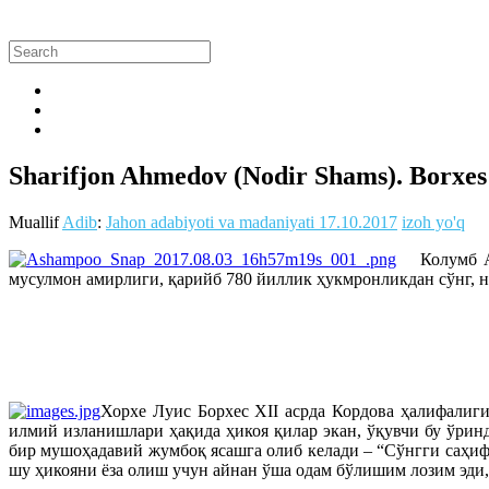
Sharifjon Ahmedov (Nodir Shams). Borxes 
Muallif
Adib
:
Jahon adabiyoti va madaniyati
17.10.2017
izoh yo'q
Колумб Аме
мусулмон амирлиги, қарийб 780 йиллик ҳукмронликдан сўнг, н
Хорхе Луис Борхес ХII асрда Кордова ҳалифалиг
илмий изланишлари ҳақида ҳикоя қилар экан, ўқувчи бу ўрин
бир мушоҳадавий жумбоқ ясашга олиб келади – “Сўнгги саҳиф
шу ҳикояни ёза олиш учун айнан ўша одам бўлишим лозим эди,