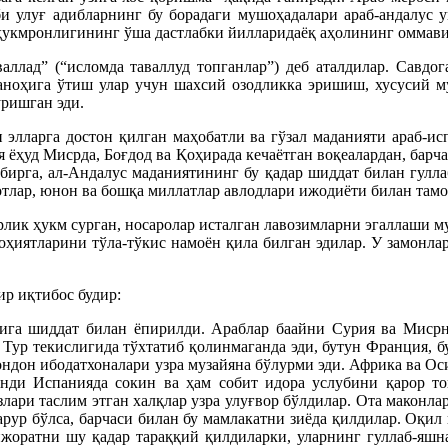
би улуғ адибларнинг бу борадаги мушоҳадалари араб-андалус
 ҳукмронлигининг ўша дастлабки йилларидаёқ аҳолининг оммави
ллад” (“исломда таваллуд топганлар”) деб аталдилар. Савдога
аноҳига ўтиш улар учун шахсий озодликка эришиш, хусусий м
ўришган эди.
элларга достон қилган маҳобатли ва гўзал маданияти араб-ис
 ёҳуд Мисрда, Боғдод ва Қоҳирада кечаётган воқеалардан, барч
 бирга, ал-Андалус маданиятининг бу қадар шиддат билан гулл
 готлар, юнон ва бошқа миллатлар авлодлари ижодиёти билан там
ик ҳукм сурган, носаролар исталган лавозимларни эгаллаши му
оҳиятларини тўла-тўкис намоён қила билган эдилар. У замонла
р иқтибос будир:
лига шиддат билан ёпирилди. Араблар баайни Сурия ва Миср
 Тур текислигида тўхтатиб қолинмаганда эди, бутун Франция, 
Лондон ибодатхоналари узра музайяна бўлурми эди. Африка ва О
энди Испанияда сокин ва ҳам собит идора услубини қарор т
ўзлари таслим этган халқлар узра улуғвор бўлдилар. Ота макон
арур бўлса, барчаси билан бу мамлакатни зиёда қилдилар. Оқил
 тижоратни шу қадар тараққий қилдиларки, уларнинг гуллаб-яшн