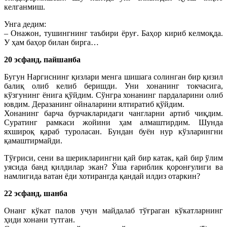
келганмиш.
Унга дедим:
– Онажон, тушингнинг таъбири ёруғ. Баҳор кириб келмоқда.
У ҳам баҳор билан бирга…
20 эсфанд, пайшанба
Бугун Наргиснинг қизлари менга шишага солинган бир қизил
балиқ олиб келиб беришди. Уни хонанинг токчасига,
кўзгунинг ёнига қўйдим. Сўнгра хонанинг пардаларини олиб
ювдим. Деразанинг ойналарини ялтиратиб қўйдим.
Хонанинг барча бурчакларидаги чангларни артиб чиқдим.
Суратинг рамкаси жойини ҳам алмаштирдим. Шунда
яхшироқ қараб туроласан. Бундан буён нур кўзларингни
қамаштирмайди.
Тўғриси, сени ва шерикларингни қай бир катак, қай бир ўлим
уясида банд қилдилар экан? Ўша ғариблик қоронғулиги ва
намлигида ватан ёди хотирангда қандай илдиз отаркин?
22 эсфанд, шанба
Онанг кўкат палов учун майдалаб тўғраган кўкатларнинг
ҳиди хонани тутган.