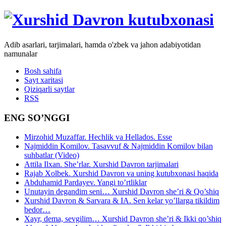
Adib asarlari, tarjimalari, hamda o'zbek va jahon adabiyotidan
namunalar
Bosh sahifa
Sayt xaritasi
Qiziqarli saytlar
RSS
ENG SO’NGGI
Mirzohid Muzaffar. Hechlik va Hellados. Esse
Najmiddin Komilov. Tasavvuf & Najmiddin Komilov bilan
suhbatlar (Video)
Attila Ilxan. She’rlar. Xurshid Davron tarjimalari
Rajab Xolbek. Xurshid Davron va uning kutubxonasi haqida
Abduhamid Pardayev. Yangi to’rtliklar
Unutayin degandim seni… Xurshid Davron she’ri & Qo’shiq
Xurshid Davron & Sarvara & IA. Sen kelar yo’llarga tikildim
bedor…
Xayr, dema, sevgilim… Xurshid Davron she’ri & Ikki qo’shiq