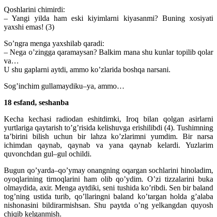
Qoshlarini chimirdi:
– Yangi yilda ham eski kiyimlarni kiyasanmi? Buning xosiyati
yaxshi emas! (3)
So’ngra menga yaxshilab qaradi:
– Nega o’zingga qaramaysan? Balkim mana shu kunlar topilib qolar
va…
U shu gaplarni aytdi, ammo ko’zlarida boshqa narsani.
Sog’inchim gullamaydiku–ya, ammo…
18 esfand, seshanba
Kecha kechasi radiodan eshitdimki, Iroq bilan qolgan asirlarni
yurtlariga qaytarish to’g’risida kelishuvga erishilibdi (4). Tushimning
ta’birini bilish uchun bir lahza ko’zlarimni yumdim. Bir narsa
ichimdan qaynab, qaynab va yana qaynab kelardi. Yuzlarim
quvonchdan gul–gul ochildi.
Bugun qo’yarda–qo’ymay onangning oqargan sochlarini hinoladim,
oyoqlarining tirnoqlarini ham olib qo’ydim. O’zi tizzalarini buka
olmaydida, axir. Menga aytdiki, seni tushida ko’ribdi. Sen bir baland
tog’ning ustida turib, qo’llaringni baland ko’targan holda g’alaba
nishonasini bildirarmishsan. Shu paytda o’ng yelkangdan quyosh
chiqib kelganmish.