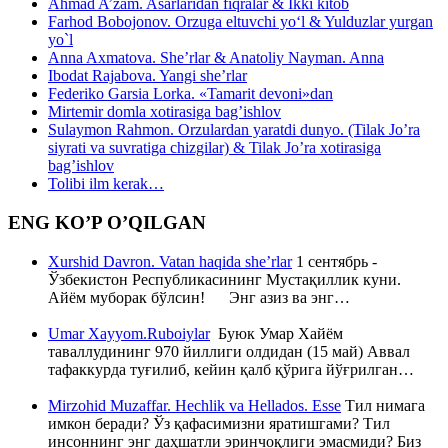
Ahmad A’zam. Asarlaridan fiqralar & Ikki kitob
Farhod Bobojonov. Orzuga eltuvchi yo‘l & Yulduzlar yurgan
yo`l
Anna Axmatova. She’rlar & Anatoliy Nayman. Anna
Ibodat Rajabova. Yangi she’rlar
Federiko Garsia Lorka. «Tamarit devoni»dan
Mirtemir domla xotirasiga bag’ishlov
Sulaymon Rahmon. Orzulardan yaratdi dunyo. (Tilak Jo’ra
siyrati va suvratiga chizgilar) & Tilak Jo’ra xotirasiga
bag’ishlov
Tolibi ilm kerak…
ENG KO’P O’QILGAN
Xurshid Davron. Vatan haqida she’rlar
1 сентябрь -
Ўзбекистон Республикасининг Мустақиллик куни.
Айём муборак бўлсин! Энг азиз ва энг…
Umar Xayyom.Ruboiylar
Буюк Умар Хайём
таваллудининг 970 йиллиги олдидан (15 май) Аввал
тафаккурда туғилиб, кейин қалб қўрига йўғрилган…
Mirzohid Muzaffar. Hechlik va Hellados. Esse
Тил нимага
имкон беради? Ўз қафасимизни яратишгами? Тил
инсоннинг энг даҳшатли эринчоқлиги эмасмиди? Биз