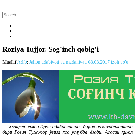
Roziya Tujjor. Sog’inch qobig’i
Muallif
Adib
:
Jahon adabiyoti va madaniyati
08.03.2017
izoh yo'q
Ҳозирги замон Эрон адабиётининг йирик намояндаларидан
бири Розия Тужжор ўзига хос услубда ёзади. Асосан ҳикоя