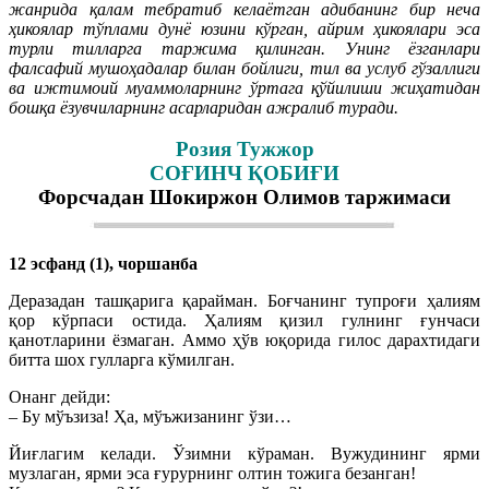
жанрида қалам тебратиб келаётган адибанинг бир неча
ҳикоялар тўплами дунё юзини кўрган, айрим ҳикоялари эса
турли тилларга таржима қилинган. Унинг ёзганлари
фалсафий мушоҳадалар билан бойлиги, тил ва услуб гўзаллиги
ва ижтимоий муаммоларнинг ўртага қўйилиши жиҳатидан
бошқа ёзувчиларнинг асарларидан ажралиб туради.
Розия Тужжор
СОҒИНЧ ҚОБИҒИ
Форсчадан Шокиржон Олимов таржимаси
12 эсфанд (1), чоршанба
Деразадан ташқарига қарайман. Боғчанинг тупроғи ҳалиям
қор кўрпаси остида. Ҳалиям қизил гулнинг ғунчаси
қанотларини ёзмаган. Аммо ҳўв юқорида гилос дарахтидаги
битта шох гулларга кўмилган.
Онанг дейди:
– Бу мўъзиза! Ҳа, мўъжизанинг ўзи…
Йиғлагим келади. Ўзимни кўраман. Вужудининг ярми
музлаган, ярми эса ғурурнинг олтин тожига безанган!