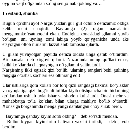
oygina vaqt o’tganidan so’ng sen jo’nab qolding va…
15 esfand, shanba
Bugun qo’shni ayol Nargis yuzlari gul–gul ochilib derazamiz oldiga
kelib meni chaqirdi. Bayramga (2) olgan narsalarini
mengammko’rsatmoqchi ekan. Endigina xonasidagi gilamni yuvib
bo’lgan, uni uyning tomi labiga yoyib qo’yganicha unda aks
etayotgan oftob nurlarini lazzatlanib tomosha qilardi.
U gilam yuvayotgan paytida deraza oldida unga qarab o’tirardim.
Bir narsalar deb xirgoyi qilardi. Nazarimda uning qo’llari emas,
balki ko’zlarida chaqnayotgan o’t gilamni yaltiratardi.
Nargisning ikki egizak qizi bo’lib, ularning ranglari behi gulining
rangiga o’xshar, sochlari esa oltinrang edi!
Ular ustilariga qora xollari bor to’q qizil rangdagi baxmal ko’ylaklar
va oyoqlariga qizil bog’ichli tuflilar kiyib olishgancha bir–birlarining
qo’llaridan ushlab aylanishar va shodon kulishardi. Onasi mehr va
muhabbatga to’la ko’zlari bilan ularga mahliyo bo’lib o’tirardi!
Xonasiga borganimda menga yangi damlangan choy suzib berdi.
– Bayramga qanday kiyim sotib olding? – deb so’radi mendan.
– Bultur kiygan kiyimlarim haliyam yaxshi turibdi, – deb javob
berdim.