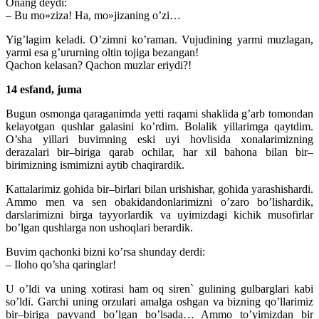
Onang deydi:
– Bu mo»ziza! Ha, mo»jizaning o’zi…
Yig’lagim keladi. O’zimni ko’raman. Vujudining yarmi muzlagan,
yarmi esa g’ururning oltin tojiga bezangan!
Qachon kelasan? Qachon muzlar eriydi?!
14 esfand, juma
Bugun osmonga qaraganimda yetti raqami shaklida g’arb tomondan
kelayotgan qushlar galasini ko’rdim. Bolalik yillarimga qaytdim.
O’sha yillari buvimning eski uyi hovlisida xonalarimizning
derazalari bir–biriga qarab ochilar, har xil bahona bilan bir–
birimizning ismimizni aytib chaqirardik.
Kattalarimiz gohida bir–birlari bilan urishishar, gohida yarashishardi.
Ammo men va sen obakidandonlarimizni o’zaro bo’lishardik,
darslarimizni birga tayyorlardik va uyimizdagi kichik musofirlar
bo’lgan qushlarga non ushoqlari berardik.
Buvim qachonki bizni ko’rsa shunday derdi:
– Iloho qo’sha qaringlar!
U o’ldi va uning xotirasi ham oq siren` gulining gulbarglari kabi
so’ldi. Garchi uning orzulari amalga oshgan va bizning qo’llarimiz
bir–biriga payvand bo’lgan bo’lsada… Ammo to’yimizdan bir