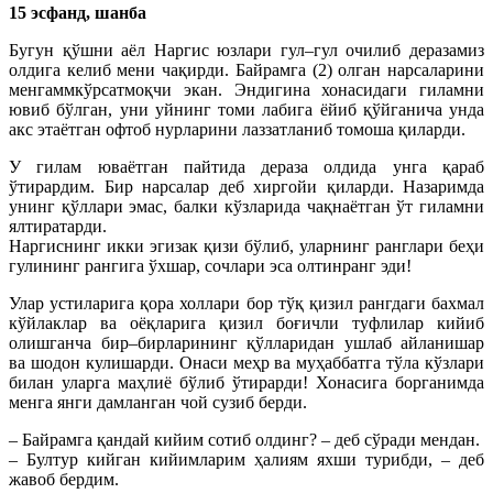
15 эсфанд, шанба
Бугун қўшни аёл Наргис юзлари гул–гул очилиб деразамиз
олдига келиб мени чақирди. Байрамга (2) олган нарсаларини
менгаммкўрсатмоқчи экан. Эндигина хонасидаги гиламни
ювиб бўлган, уни уйнинг томи лабига ёйиб қўйганича унда
акс этаётган офтоб нурларини лаззатланиб томоша қиларди.
У гилам юваётган пайтида дераза олдида унга қараб
ўтирардим. Бир нарсалар деб хиргойи қиларди. Назаримда
унинг қўллари эмас, балки кўзларида чақнаётган ўт гиламни
ялтиратарди.
Наргиснинг икки эгизак қизи бўлиб, уларнинг ранглари беҳи
гулининг рангига ўхшар, сочлари эса олтинранг эди!
Улар устиларига қора холлари бор тўқ қизил рангдаги бахмал
кўйлаклар ва оёқларига қизил боғичли туфлилар кийиб
олишганча бир–бирларининг қўлларидан ушлаб айланишар
ва шодон кулишарди. Онаси меҳр ва муҳаббатга тўла кўзлари
билан уларга маҳлиё бўлиб ўтирарди! Хонасига борганимда
менга янги дамланган чой сузиб берди.
– Байрамга қандай кийим сотиб олдинг? – деб сўради мендан.
– Бултур кийган кийимларим ҳалиям яхши турибди, – деб
жавоб бердим.