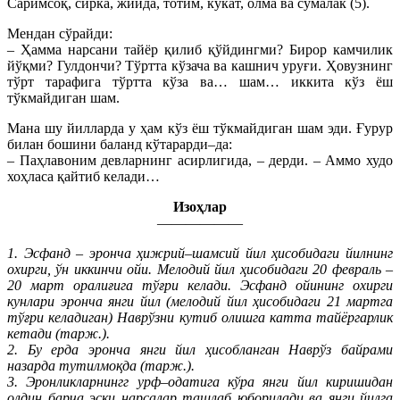
Саримсоқ, сирка, жийда, тотим, кўкат, олма ва сумалак (5).
Мендан сўрайди:
– Ҳамма нарсани тайёр қилиб қўйдингми? Бирор камчилик
йўқми? Гулдончи? Тўртта кўзача ва кашнич уруғи. Ҳовузнинг
тўрт тарафига тўртта кўза ва… шам… иккита кўз ёш
тўкмайдиган шам.
Мана шу йилларда у ҳам кўз ёш тўкмайдиган шам эди. Ғурур
билан бошини баланд кўтарарди–да:
– Паҳлавоним девларнинг асирлигида, – дерди. – Аммо худо
хоҳласа қайтиб келади…
Изоҳлар
——————
1. Эсфанд – эронча ҳижрий–шамсий йил ҳисобидаги йилнинг
охирги, ўн иккинчи ойи. Мелодий йил ҳисобидаги 20 февраль –
20 март оралиғига тўғри келади. Эсфанд ойининг охирги
кунлари эронча янги йил (мелодий йил ҳисобидаги 21 мартга
тўғри келадиган) Наврўзни кутиб олишга катта тайёргарлик
кетади (тарж.).
2. Бу ерда эронча янги йил ҳисобланган Наврўз байрами
назарда тутилмоқда (тарж.).
3. Эронликларнингг урф–одатига кўра янги йил киришидан
олдин барча эски нарсалар ташлаб юборилади ва янги йилга