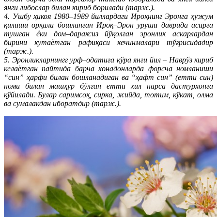
янги либослар билан кириб борилади (тарж.).
4. Ушбу ҳикоя 1980–1989 йиллардаги Ироқнинг Эронга ҳужум
қилиши орқали бошланган Ироқ–Эрон уруши даврида асирга
тушган ёки дом–дараксиз йўқолган эронлик аскарлардан
бирини кутаётган рафиқаси кечинмалари тўғрисидадир
(тарж.).
5. Эронликларнингг урф–одатига кўра янги йил – Наврўз кириб
келаётган пайтида барча хонадонларда форсча номланиши
“син” ҳарфи билан бошланадиган ва “ҳафт син” (етти син)
номи билан машҳур бўлган етти хил нарса дастурхонга
қўйилади. Булар саримсоқ, сирка, жийда, тотим, кўкат, олма
ва сумалакдан иборатдир (тарж.).