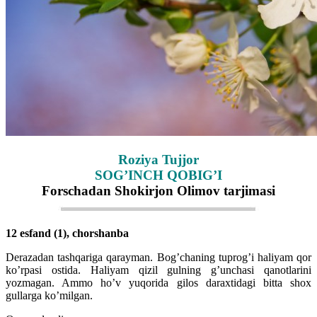
Roziya Tujjor
SOG’INCH QOBIG’I
Forschadan Shokirjon Olimov tarjimasi
12 esfand (1), chorshanba
Derazadan tashqariga qarayman. Bog’chaning tuprog’i haliyam qor
ko’rpasi ostida. Haliyam qizil gulning g’unchasi qanotlarini
yozmagan. Ammo ho’v yuqorida gilos daraxtidagi bitta shox
gullarga ko’milgan.