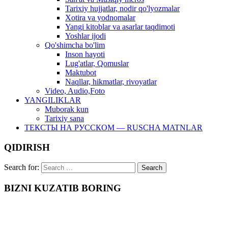
Tarixiy hujjatlar, nodir qo'lyozmalar
Xotira va yodnomalar
Yangi kitoblar va asarlar taqdimoti
Yoshlar ijodi
Qo'shimcha bo'lim
Inson hayoti
Lug'atlar, Qomuslar
Maktubot
Naqllar, hikmatlar, rivoyatlar
Video, Audio,Foto
YANGILIKLAR
Muborak kun
Tarixiy sana
ТЕКСТЫ НА РУССКОМ — RUSCHA MATNLAR
QIDIRISH
Search for:
BIZNI KUZATIB BORING