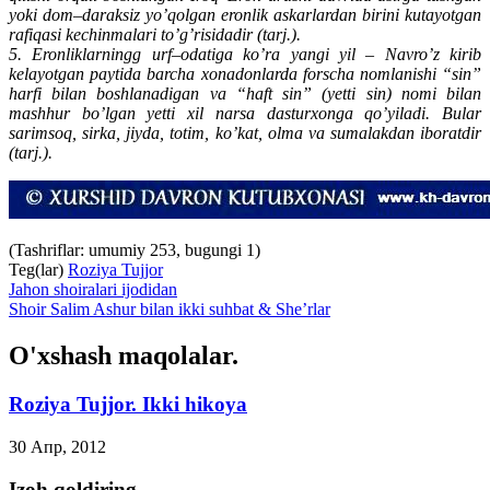
yoki dom–daraksiz yo’qolgan eronlik askarlardan birini kutayotgan
rafiqasi kechinmalari to’g’risidadir (tarj.).
5. Eronliklarningg urf–odatiga ko’ra yangi yil – Navro’z kirib
kelayotgan paytida barcha xonadonlarda forscha nomlanishi “sin”
harfi bilan boshlanadigan va “haft sin” (yetti sin) nomi bilan
mashhur bo’lgan yetti xil narsa dasturxonga qo’yiladi. Bular
sarimsoq, sirka, jiyda, totim, ko’kat, olma va sumalakdan iboratdir
(tarj.).
(Tashriflar: umumiy 253, bugungi 1)
Teg(lar)
Roziya Tujjor
Jahon shoiralari ijodidan
Shoir Salim Ashur bilan ikki suhbat & She’rlar
O'xshash maqolalar.
Roziya Tujjor. Ikki hikoya
30 Апр, 2012
Izoh qoldiring