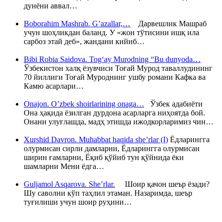
дунёни аввал…
Boborahim Mashrab. G’azallar,…
Дарвешлик Машраб
учун шоҳликдан баланд. У «жон тўтисини ишқ ила
сарбоз этай деб», жандани кийиб…
Bibi Robia Saidova. Tog‘ay Murodning “Bu dunyoda…
Ўзбекистон халқ ёзувчиси Тоғай Мурод таваллудининг
70 йиллиги Тоғай Муроднинг ушбу романи Кафка ва
Камю асарлари…
Onajon. O’zbek shoirlarining onaga…
Ўзбек адабиёти
Она ҳақида ёзилган дурдона асарларга ниҳоятда бой.
Онани улуғлашда, мадҳ этишда ижодкорларимиз чин…
Xurshid Davron. Muhabbat haqida she’rlar (I)
Ёдларингга
олурмисан сирли дамларни, Ёдларингга олурмисан
ширин ғамларни, Ёқиб қўйиб тун қўйнида ёки
шамларни Мени ёдга…
Guljamol Asqarova. She’rlar.
Шоир қачон шеър ёзади?
Шу саволни кўп таҳлил этаман. Назаримда, шеър
туғилиши учун шоир руҳини…