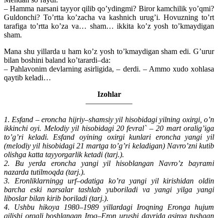
– Hamma narsani tayyor qilib qo’ydingmi? Biror kamchilik yo’qmi?
Guldonchi? To’rtta ko’zacha va kashnich urug’i. Hovuzning to’rt
tarafiga to’rtta ko’za va… sham… ikkita ko’z yosh to’kmaydigan
sham.
Mana shu yillarda u ham ko’z yosh to’kmaydigan sham edi. G’urur
bilan boshini baland ko’tarardi–da:
– Pahlavonim devlarning asirligida, – derdi. – Ammo xudo xohlasa
qaytib keladi…
Izohlar
——————
1. Esfand – eroncha hijriy–shamsiy yil hisobidagi yilning oxirgi, o’n
ikkinchi oyi. Melodiy yil hisobidagi 20 fevral` – 20 mart oralig’iga
to’g’ri keladi. Esfand oyining oxirgi kunlari eroncha yangi yil
(melodiy yil hisobidagi 21 martga to’g’ri keladigan) Navro’zni kutib
olishga katta tayyorgarlik ketadi (tarj.).
2. Bu yerda eroncha yangi yil hisoblangan Navro’z bayrami
nazarda tutilmoqda (tarj.).
3. Eronliklarningg urf–odatiga ko’ra yangi yil kirishidan oldin
barcha eski narsalar tashlab yuboriladi va yangi yilga yangi
liboslar bilan kirib boriladi (tarj.).
4. Ushbu hikoya 1980–1989 yillardagi Iroqning Eronga hujum
qilishi orqali boshlangan Iroq–Eron urushi davrida asirga tushgan