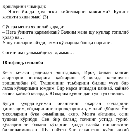
Қошларини чимирди:
– Янги йилда ҳам эски кийимларни киясанми? Бунинг
хосияти яхши эмас! (3)
Сўнгра менга яхшилаб қаради:
– Нега ўзингга қарамайсан? Балким мана шу кунлар топилиб
қолар ва…
У шу гапларни айтди, аммо кўзларида бошқа нарсани.
Соғинчим гулламайдику–я, аммо…
18 эсфанд, сешанба
Кеча кечаси радиодан эшитдимки, Ироқ билан қолган
асирларни юртларига қайтариш тўғрисида келишувга
эришилибди (4). Тушимнинг таъбирини билиш учун бир
лаҳза кўзларимни юмдим. Бир нарса ичимдан қайнаб, қайнаб
ва яна қайнаб келарди. Юзларим қувончдан гул–гул очилди.
Бугун қўярда–қўймай онангнинг оқарган сочларини
ҳиноладим, оёқларининг тирноқларини ҳам олиб қўйдим. Ўзи
тиззаларини бука олмайдида, ахир. Менга айтдики, сени
тушида кўрибди. Сен бир баланд тоғнинг устида туриб,
қўлларингни баланд кўтарган ҳолда ғалаба нишонасини
билдирармишсан. Шу пайтда ўнг елкангдан қуёш чиқиб