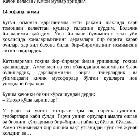
Қачон келасан? Қачон музлар эрийди?!
14 эсфанд, жума
Бугун осмонга қараганимда етти рақами шаклида ғарб
томондан келаётган қушлар галасини кўрдим. Болалик
йилларимга қайтдим. Ўша йиллари бувимнинг эски уйи
ҳовлисида хоналаримизнинг деразалари бир–бирига қараб
очилар, ҳар хил баҳона билан бир–биримизнинг исмимизни
айтиб чақирардик.
Катталаримиз гоҳида бир–бирлари билан уришишар, гоҳида
ярашишарди. Аммо мен ва сен обакидандонларимизни ўзаро
бўлишардик, дарсларимизни бирга тайёрлардик ва
уйимиздаги кичик мусофирлар бўлган қушларга нон
ушоқлари берардик.
Бувим қачонки бизни кўрса шундай дерди:
– Илоҳо қўша қаринглар!
У ўлди ва унинг хотираси ҳам оқ сирень гулининг
гулбарглари каби сўлди. Гарчи унинг орзулари амалга ошган
ва бизнинг қўлларимиз бир–бирига пайванд бўлган бўлсада…
Аммо тўйимиздан бир ойгина вақт ўтганидан сўнг сен жўнаб
қолдинг ва…