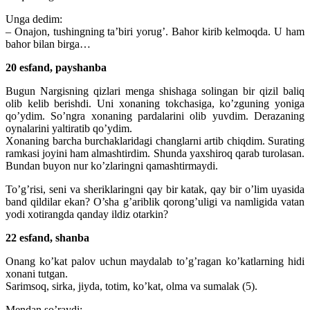
Unga dedim:
– Onajon, tushingning ta’biri yorug’. Bahor kirib kelmoqda. U ham
bahor bilan birga…
20 esfand, payshanba
Bugun Nargisning qizlari menga shishaga solingan bir qizil baliq
olib kelib berishdi. Uni xonaning tokchasiga, ko’zguning yoniga
qo’ydim. So’ngra xonaning pardalarini olib yuvdim. Derazaning
oynalarini yaltiratib qo’ydim.
Xonaning barcha burchaklaridagi changlarni artib chiqdim. Surating
ramkasi joyini ham almashtirdim. Shunda yaxshiroq qarab turolasan.
Bundan buyon nur ko’zlaringni qamashtirmaydi.
To’g’risi, seni va sheriklaringni qay bir katak, qay bir o’lim uyasida
band qildilar ekan? O’sha g’ariblik qorong’uligi va namligida vatan
yodi xotirangda qanday ildiz otarkin?
22 esfand, shanba
Onang ko’kat palov uchun maydalab to’g’ragan ko’katlarning hidi
xonani tutgan.
Sarimsoq, sirka, jiyda, totim, ko’kat, olma va sumalak (5).
Mendan so’raydi: