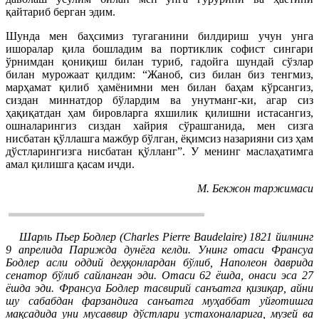
қайтариб берган эдим.
Шунда мен баҳсимиз тугаганини билдириш учун унга
ишоралар қила бошладим ва портиклик софист сингари
ўрнимдан қониқиш билан туриб, гадойга шундай сўзлар
билан мурожаат қилдим: “Жаноб, сиз билан биз тенгмиз,
марҳамат қилиб ҳамёнимни мен билан баҳам кўрсангиз,
сиздан миннатдор бўлардим ва унутманг-ки, агар сиз
ҳақиқатдан ҳам бировларга яхшилик қилишни истасангиз,
ошналарингиз сиздан хайрия сўрашганида, мен сизга
нисбатан қўллашга мажбур бўлган, ёқимсиз назарияни сиз ҳам
дўстларингизга нисбатан қўлланг”. У менинг маслаҳатимга
амал қилишга қасам ичди.
М. Бекжон таржимаси
Шарль Пьер Бодлер (Charles Pierre Baudelaire) 1821 йилнинг
9 апрелида Парижда дунёга келди. Унинг отаси Франсуа
Бодлер асли оддий деҳқонлардан бўлиб, Наполеон даврида
сенатор бўлиб сайланган эди. Отаси 62 ёшда, онаси эса 27
ёшда эди. Франсуа Бодлер тасвирий санъатга қизиқар, айни
шу сабабдан фарзандига санъатга муҳаббат уйғотишга
мақсадида уни мусаввир дўстлари устахоналарига, музей ва