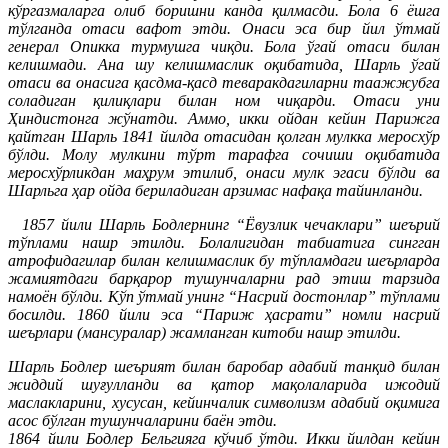
кўргазмаларга олиб боришни канда қилмасди. Бола 6 ёшга
тўлганда отаси вафот этди. Онаси эса бир йил ўтмай
генерал Опикка турмушга чиқди. Бола ўгай отаси билан
келишмади. Ана шу келишмаслик оқибатида, Шарль ўгай
отаси ва онасига қасдма-қасд теваракдагиларни таажжубга
соладиган қилиқлари билан ном чиқарди. Отаси уни
Ҳиндистонга жўнатди. Аммо, икки ойдан кейин Парижга
қайтган Шарль 1841 йилда отасидан қолган мулкка меросхўр
бўлди. Молу мулкини тўрт тарафга сочиши оқибатида
меросхўрликдан маҳрум этилиб, онаси мулк эгаси бўлди ва
Шарльга ҳар ойда бериладиган арзимас нафақа тайинланди.
1857 йили Шарль Бодлернинг “Ёвузлик чечаклари” шеърий
тўплами нашр этилди. Болалигидан табиатига сингган
атрофидагилар билан келишмаслик бу тўпламдаги шеърларда
жамиятдаги барқарор тушунчаларни рад этиш тарзида
намоён бўлди. Кўп ўтмай унинг “Насрий достонлар” тўплами
босилди. 1860 йили эса “Париж ҳасрати” номли насрий
шеърлари (мансуралар) жамланган китоби нашр этилди.
Шарль Бодлер шеърият билан баробар адабий танқид билан
жиддий шуғулланди ва қатор мақолаларида ижодий
маслакларини, хусусан, кейинчалик символизм адабий оқимига
асос бўлган тушунчаларини баён этди.
1864 йили Бодлер Бельгияга кўчиб ўтди. Икки йилдан кейин