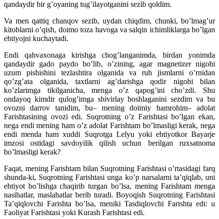
qandaydir bir g’oyaning tug’ilayotganini sezib qoldim.
Va men qattiq chanqov sezib, uydan chiqdim, chunki, bo’lmag’ur
kitoblarni o’qish, doimo toza havoga va salqin ichimliklarga bo’lgan
ehtiyojni kuchaytadi.
Endi qahvaxonaga kirishga chog’langanimda, birdan yonimda
qandaydir gado paydo bo’lib, o’zining, agar magnetizer nigohi
uzum pishishini tezlashtira olganida va ruh jismlarni o’rnidan
qo’zg’ata olganida, taxtlarni ag’darishga qodir nigohi bilan
ko’zlarimga tikilganicha, menga o’z qapog’ini cho’zdi. Shu
ondayoq kimdir qulog’imga shivirlay boshlaganini sezdim va bu
ovozni darrov tanidim, bu– mening doimiy hamrohim– adolat
Farishtasining ovozi edi. Suqrotning o’z Farishtasi bo’lgan ekan,
nega endi mening ham o’z adolat Farishtam bo’lmasligi kerak, nega
endi menda ham xuddi Suqrotga Lelyu yoki ehtiyotkor Bayarje
imzosi ostidagi savdoyilik qilish uchun berilgan ruxsatnoma
bo’lmasligi kerak?
Faqat, mening Farishtam bilan Suqrotning Farishtasi o’rtasidagi farq
shunda-ki, Suqrotning Farishtasi unga ko’p narsalarni ta’qiqlab, uni
ehtiyot bo’lishga chaqirib turgan bo’lsa, mening Farishtam menga
nasihatlar, maslahatlar berib turadi. Boyoqish Suqrotning Farishtasi
Ta’qiqlovchi Farishta bo’lsa, meniki Tasdiqlovchi Farishta edi: u
Faoliyat Farishtasi yoki Kurash Farishtasi edi.