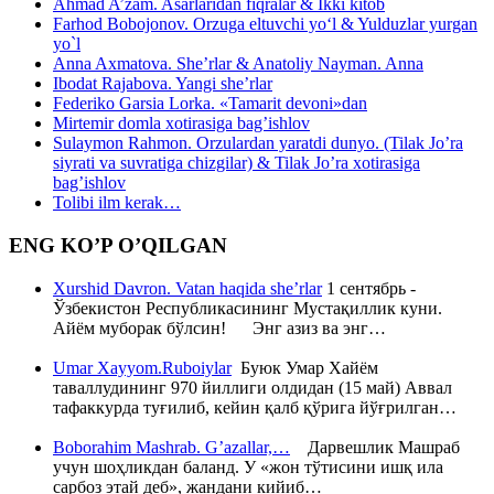
Ahmad A’zam. Asarlaridan fiqralar & Ikki kitob
Farhod Bobojonov. Orzuga eltuvchi yo‘l & Yulduzlar yurgan
yo`l
Anna Axmatova. She’rlar & Anatoliy Nayman. Anna
Ibodat Rajabova. Yangi she’rlar
Federiko Garsia Lorka. «Tamarit devoni»dan
Mirtemir domla xotirasiga bag’ishlov
Sulaymon Rahmon. Orzulardan yaratdi dunyo. (Tilak Jo’ra
siyrati va suvratiga chizgilar) & Tilak Jo’ra xotirasiga
bag’ishlov
Tolibi ilm kerak…
ENG KO’P O’QILGAN
Xurshid Davron. Vatan haqida she’rlar
1 сентябрь -
Ўзбекистон Республикасининг Мустақиллик куни.
Айём муборак бўлсин! Энг азиз ва энг…
Umar Xayyom.Ruboiylar
Буюк Умар Хайём
таваллудининг 970 йиллиги олдидан (15 май) Аввал
тафаккурда туғилиб, кейин қалб қўрига йўғрилган…
Boborahim Mashrab. G’azallar,…
Дарвешлик Машраб
учун шоҳликдан баланд. У «жон тўтисини ишқ ила
сарбоз этай деб», жандани кийиб…