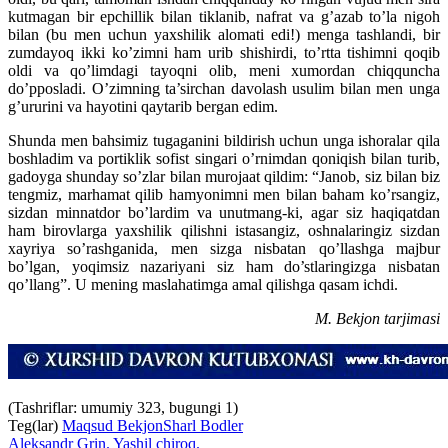
kutmagan bir epchillik bilan tiklanib, nafrat va g’azab to’la nigoh
bilan (bu men uchun yaxshilik alomati edi!) menga tashlandi, bir
zumdayoq ikki ko’zimni ham urib shishirdi, to’rtta tishimni qoqib
oldi va qo’limdagi tayoqni olib, meni xumordan chiqquncha
do’pposladi. O’zimning ta’sirchan davolash usulim bilan men unga
g’ururini va hayotini qaytarib bergan edim.
Shunda men bahsimiz tugaganini bildirish uchun unga ishoralar qila
boshladim va portiklik sofist singari o’rnimdan qoniqish bilan turib,
gadoyga shunday so’zlar bilan murojaat qildim: “Janob, siz bilan biz
tengmiz, marhamat qilib hamyonimni men bilan baham ko’rsangiz,
sizdan minnatdor bo’lardim va unutmang-ki, agar siz haqiqatdan
ham birovlarga yaxshilik qilishni istasangiz, oshnalaringiz sizdan
xayriya so’rashganida, men sizga nisbatan qo’llashga majbur
bo’lgan, yoqimsiz nazariyani siz ham do’stlaringizga nisbatan
qo’llang”. U mening maslahatimga amal qilishga qasam ichdi.
M. Bekjon tarjimasi
(Tashriflar: umumiy 323, bugungi 1)
Teg(lar)
Maqsud Bekjon
Sharl Bodler
Aleksandr Grin. Yashil chiroq.