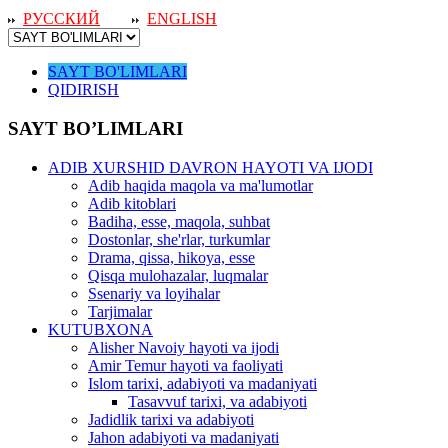
РУССКИЙ
ENGLISH
SAYT BO'LIMLARI
QIDIRISH
SAYT BO’LIMLARI
ADIB XURSHID DAVRON HAYOTI VA IJODI
Adib haqida maqola va ma'lumotlar
Adib kitoblari
Badiha, esse, maqola, suhbat
Dostonlar, she'rlar, turkumlar
Drama, qissa, hikoya, esse
Qisqa mulohazalar, luqmalar
Ssenariy va loyihalar
Tarjimalar
KUTUBXONA
Alisher Navoiy hayoti va ijodi
Amir Temur hayoti va faoliyati
Islom tarixi, adabiyoti va madaniyati
Tasavvuf tarixi, va adabiyoti
Jadidlik tarixi va adabiyoti
Jahon adabiyoti va madaniyati