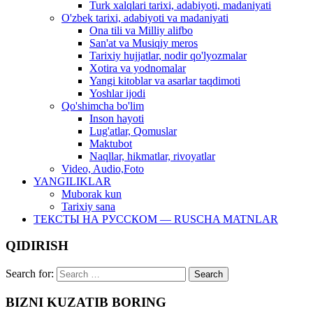
Turk xalqlari tarixi, adabiyoti, madaniyati
O'zbek tarixi, adabiyoti va madaniyati
Ona tili va Milliy alifbo
San'at va Musiqiy meros
Tarixiy hujjatlar, nodir qo'lyozmalar
Xotira va yodnomalar
Yangi kitoblar va asarlar taqdimoti
Yoshlar ijodi
Qo'shimcha bo'lim
Inson hayoti
Lug'atlar, Qomuslar
Maktubot
Naqllar, hikmatlar, rivoyatlar
Video, Audio,Foto
YANGILIKLAR
Muborak kun
Tarixiy sana
ТЕКСТЫ НА РУССКОМ — RUSCHA MATNLAR
QIDIRISH
Search for:
BIZNI KUZATIB BORING