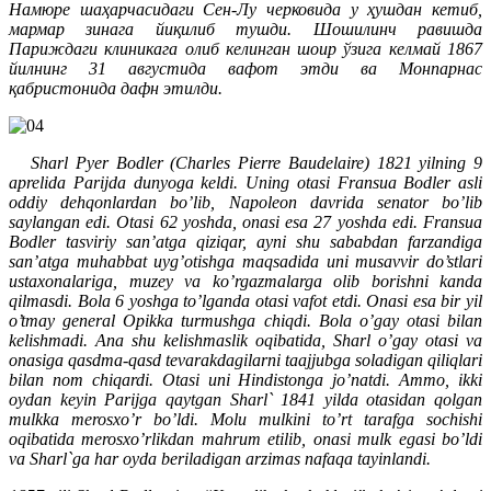
Намюре шаҳарчасидаги Сен-Лу черковида у ҳушдан кетиб,
мармар зинага йиқилиб тушди. Шошилинч равишда
Париждаги клиникага олиб келинган шоир ўзига келмай 1867
йилнинг 31 августида вафот этди ва Монпарнас
қабристонида дафн этилди.
Sharl Pyer Bodler (Charles Pierre Baudelaire) 1821 yilning 9
aprelida Parijda dunyoga keldi. Uning otasi Fransua Bodler asli
oddiy dehqonlardan bo’lib, Napoleon davrida senator bo’lib
saylangan edi. Otasi 62 yoshda, onasi esa 27 yoshda edi. Fransua
Bodler tasviriy san’atga qiziqar, ayni shu sababdan farzandiga
san’atga muhabbat uyg’otishga maqsadida uni musavvir do’stlari
ustaxonalariga, muzey va ko’rgazmalarga olib borishni kanda
qilmasdi. Bola 6 yoshga to’lganda otasi vafot etdi. Onasi esa bir yil
o’tmay general Opikka turmushga chiqdi. Bola o’gay otasi bilan
kelishmadi. Ana shu kelishmaslik oqibatida, Sharl o’gay otasi va
onasiga qasdma-qasd tevarakdagilarni taajjubga soladigan qiliqlari
bilan nom chiqardi. Otasi uni Hindistonga jo’natdi. Ammo, ikki
oydan keyin Parijga qaytgan Sharl` 1841 yilda otasidan qolgan
mulkka merosxo’r bo’ldi. Molu mulkini to’rt tarafga sochishi
oqibatida merosxo’rlikdan mahrum etilib, onasi mulk egasi bo’ldi
va Sharl`ga har oyda beriladigan arzimas nafaqa tayinlandi.