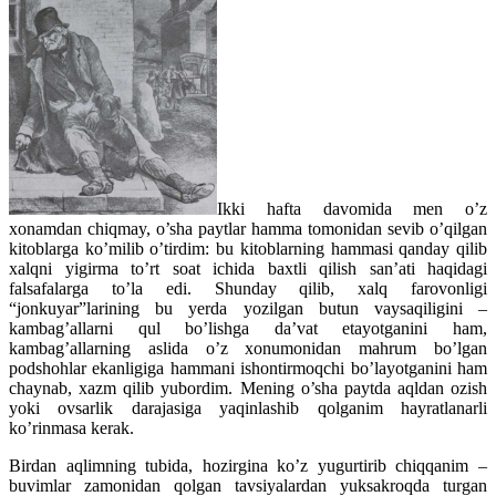
Ikki hafta davomida men o’z
xonamdan chiqmay, o’sha paytlar hamma tomonidan sevib o’qilgan
kitoblarga ko’milib o’tirdim: bu kitoblarning hammasi qanday qilib
xalqni yigirma to’rt soat ichida baxtli qilish san’ati haqidagi
falsafalarga to’la edi. Shunday qilib, xalq farovonligi
“jonkuyar”larining bu yerda yozilgan butun vaysaqiligini –
kambag’allarni qul bo’lishga da’vat etayotganini ham,
kambag’allarning aslida o’z xonumonidan mahrum bo’lgan
podshohlar ekanligiga hammani ishontirmoqchi bo’layotganini ham
chaynab, xazm qilib yubordim. Mening o’sha paytda aqldan ozish
yoki ovsarlik darajasiga yaqinlashib qolganim hayratlanarli
ko’rinmasa kerak.
Birdan aqlimning tubida, hozirgina ko’z yugurtirib chiqqanim –
buvimlar zamonidan qolgan tavsiyalardan yuksakroqda turgan