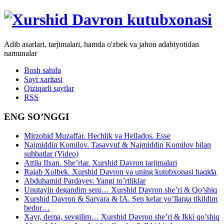
Adib asarlari, tarjimalari, hamda o'zbek va jahon adabiyotidan
namunalar
Bosh sahifa
Sayt xaritasi
Qiziqarli saytlar
RSS
ENG SO’NGGI
Mirzohid Muzaffar. Hechlik va Hellados. Esse
Najmiddin Komilov. Tasavvuf & Najmiddin Komilov bilan
suhbatlar (Video)
Attila Ilxan. She’rlar. Xurshid Davron tarjimalari
Rajab Xolbek. Xurshid Davron va uning kutubxonasi haqida
Abduhamid Pardayev. Yangi to’rtliklar
Unutayin degandim seni… Xurshid Davron she’ri & Qo’shiq
Xurshid Davron & Sarvara & IA. Sen kelar yo’llarga tikildim
bedor…
Xayr, dema, sevgilim… Xurshid Davron she’ri & Ikki qo’shiq