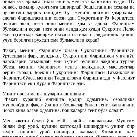
билан кўзларимга тикилганича, менга ўз қапоғини чўзди. Шу
ондаёқ кимдир қулоғимга шивирлай бошлаганини сездим ва
бу овозни дарров танидим, бу– менинг доимий ҳамроҳим–
адолат Фариштасининг овози эди. Суқротнинг ўз Фариштаси
бўлган экан, нега энди менинг ҳам ўз адолат Фариштам
бўлмаслиги керак, нега энди менда ҳам худди Суқротга Лелю
ёки эҳтиёткор Байарже имзоси остидаги савдойилик қилиш
учун берилган рухсатнома бўлмаслиги керак?
Фақат, менинг Фариштам билан Суқротнинг Фариштаси
ўртасидаги фарқ шунда-ки, Суқротнинг Фариштаси унга кўп
нарсаларни таъқиқлаб, уни эҳтиёт бўлишга чақириб турган
бўлса, менинг Фариштам менга насиҳатлар, маслаҳатлар
бериб туради. Боёқиш Суқротнинг Фариштаси Таъқиқловчи
Фаришта бўлса, меники Тасдиқловчи Фаришта эди: у Фаолият
Фариштаси ёки Кураш Фариштаси эди.
Унинг овози менга шуларни шипшиди:
“Фақат курашиб енгишга қодир одамгина, озодликка
муносибдир, фақат ўзининг бошқалар билан тенг эканлигини
исбот қила олган одамгина, бошқаларга тенг бўла олади“.
Мен вақтни бекор ўтказмай, гадойга ташландим. Муштим
билан бир уриб, кўзини коптокдай шиширдим, унинг бир
жуфт тишини уриб синдирар эканман, ўзимнинг ҳам