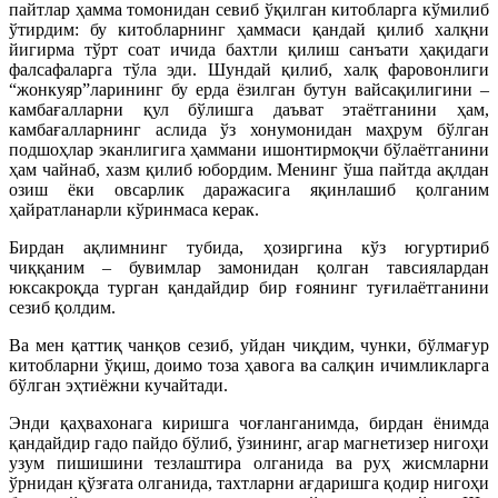
пайтлар ҳамма томонидан севиб ўқилган китобларга кўмилиб
ўтирдим: бу китобларнинг ҳаммаси қандай қилиб халқни
йигирма тўрт соат ичида бахтли қилиш санъати ҳақидаги
фалсафаларга тўла эди. Шундай қилиб, халқ фаровонлиги
“жонкуяр”ларининг бу ерда ёзилган бутун вайсақилигини –
камбағалларни қул бўлишга даъват этаётганини ҳам,
камбағалларнинг аслида ўз хонумонидан маҳрум бўлган
подшоҳлар эканлигига ҳаммани ишонтирмоқчи бўлаётганини
ҳам чайнаб, хазм қилиб юбордим. Менинг ўша пайтда ақлдан
озиш ёки овсарлик даражасига яқинлашиб қолганим
ҳайратланарли кўринмаса керак.
Бирдан ақлимнинг тубида, ҳозиргина кўз югуртириб
чиққаним – бувимлар замонидан қолган тавсиялардан
юксакроқда турган қандайдир бир ғоянинг туғилаётганини
сезиб қолдим.
Ва мен қаттиқ чанқов сезиб, уйдан чиқдим, чунки, бўлмағур
китобларни ўқиш, доимо тоза ҳавога ва салқин ичимликларга
бўлган эҳтиёжни кучайтади.
Энди қаҳвахонага киришга чоғланганимда, бирдан ёнимда
қандайдир гадо пайдо бўлиб, ўзининг, агар магнетизер нигоҳи
узум пишишини тезлаштира олганида ва руҳ жисмларни
ўрнидан қўзғата олганида, тахтларни ағдаришга қодир нигоҳи