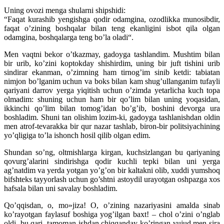
Uning ovozi menga shularni shipshidi:
“Faqat kurashib yengishga qodir odamgina, ozodlikka munosibdir,
faqat o’zining boshqalar bilan teng ekanligini isbot qila olgan
odamgina, boshqalarga teng bo’la oladi“.
Men vaqtni bekor o’tkazmay, gadoyga tashlandim. Mushtim bilan
bir urib, ko’zini koptokday shishirdim, uning bir juft tishini urib
sindirar ekanman, o’zimning ham tirnog’im sinib ketdi: tabiatan
nimjon bo’lganim uchun va boks bilan kam shug’ullanganim tufayli
qariyani darrov yerga yiqitish uchun o’zimda yetarlicha kuch topa
olmadim: shuning uchun ham bir qo’lim bilan uning yoqasidan,
ikkinchi qo’lim bilan tomog’idan bo’g’ib, boshini devorga ura
boshladim. Shuni tan olishim lozim-ki, gadoyga tashlanishdan oldin
men atrof-tevarakka bir qur nazar tashlab, biron-bir politsiyachining
yo’qligiga to’la ishonch hosil qilib olgan edim.
Shundan so’ng, oltmishlarga kirgan, kuchsizlangan bu qariyaning
qovurg’alarini sindirishga qodir kuchli tepki bilan uni yerga
ag’natdim va yerda yotgan yo’g’on bir kaltakni olib, xuddi yumshoq
bifshteks tayyorlash uchun go’shtni astoydil urayotgan oshpazga xos
hafsala bilan uni savalay boshladim.
Qo’qqisdan, o, mo»jiza! O, o’zining nazariyasini amalda sinab
ko’rayotgan faylasuf boshiga yog’ilgan baxt! – chol o’zini o’nglab
oldi, bu qari, tamoman ishdan chiqqanday ko’ringan vujud men sira