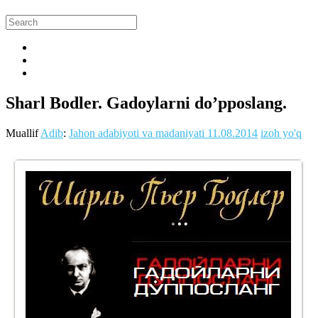
Sharl Bodler. Gadoylarni do’pposlang.
Muallif
Adib
:
Jahon adabiyoti va madaniyati
11.08.2014
izoh yo'q