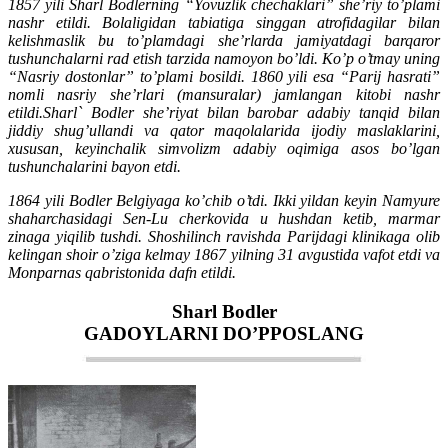
1857 yili Sharl Bodlerning “Yovuzlik chechaklari” she’riy to’plami
nashr etildi. Bolaligidan tabiatiga singgan atrofidagilar bilan
kelishmaslik bu to’plamdagi she’rlarda jamiyatdagi barqaror
tushunchalarni rad etish tarzida namoyon bo’ldi. Ko’p o’tmay uning
“Nasriy dostonlar” to’plami bosildi. 1860 yili esa “Parij hasrati”
nomli nasriy she’rlari (mansuralar) jamlangan kitobi nashr
etildi.Sharl` Bodler she’riyat bilan barobar adabiy tanqid bilan
jiddiy shug’ullandi va qator maqolalarida ijodiy maslaklarini,
xususan, keyinchalik simvolizm adabiy oqimiga asos bo’lgan
tushunchalarini bayon etdi.
1864 yili Bodler Belgiyaga ko’chib o’tdi. Ikki yildan keyin Namyure
shaharchasidagi Sen-Lu cherkovida u hushdan ketib, marmar
zinaga yiqilib tushdi. Shoshilinch ravishda Parijdagi klinikaga olib
kelingan shoir o’ziga kelmay 1867 yilning 31 avgustida vafot etdi va
Monparnas qabristonida dafn etildi.
Sharl Bodler
GADOYLARNI DO’PPOSLANG