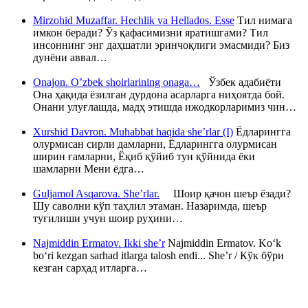
Mirzohid Muzaffar. Hechlik va Hellados. Esse
Тил нимага
имкон беради? Ўз қафасимизни яратишгами? Тил
инсоннинг энг даҳшатли эринчоқлиги эмасмиди? Биз
дунёни аввал…
Onajon. O’zbek shoirlarining onaga…
Ўзбек адабиёти
Она ҳақида ёзилган дурдона асарларга ниҳоятда бой.
Онани улуғлашда, мадҳ этишда ижодкорларимиз чин…
Xurshid Davron. Muhabbat haqida she’rlar (I)
Ёдларингга
олурмисан сирли дамларни, Ёдларингга олурмисан
ширин ғамларни, Ёқиб қўйиб тун қўйнида ёки
шамларни Мени ёдга…
Guljamol Asqarova. She’rlar.
Шоир қачон шеър ёзади?
Шу саволни кўп таҳлил этаман. Назаримда, шеър
туғилиши учун шоир руҳини…
Najmiddin Ermatov. Ikki she’r
Najmiddin Ermatov. Ko‘k
bo‘ri kezgan sarhad itlarga talosh endi... She’r / Кўк бўри
кезган сарҳад итларга…