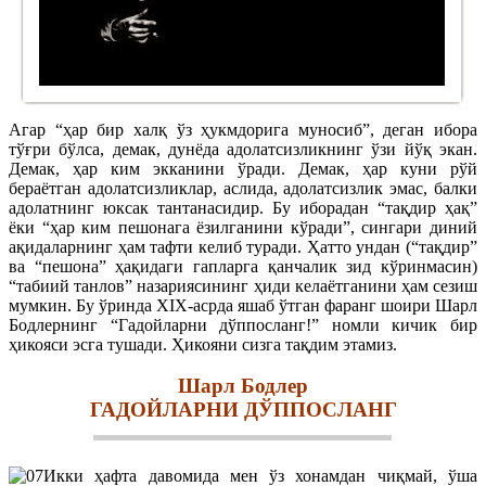
Агар “ҳар бир халқ ўз ҳукмдорига муносиб”, деган ибора
тўғри бўлса, демак, дунёда адолатсизликнинг ўзи йўқ экан.
Демак, ҳар ким экканини ўради. Демак, ҳар куни рўй
бераётган адолатсизликлар, аслида, адолатсизлик эмас, балки
адолатнинг юксак тантанасидир. Бу иборадан “тақдир ҳақ”
ёки “ҳар ким пешонага ёзилганини кўради”, сингари диний
ақидаларнинг ҳам тафти келиб туради. Ҳатто ундан (“тақдир”
ва “пешона” ҳақидаги гапларга қанчалик зид кўринмасин)
“табиий танлов” назариясининг ҳиди келаётганини ҳам сезиш
мумкин. Бу ўринда XIX-асрда яшаб ўтган фаранг шоири Шарл
Бодлернинг “Гадойларни дўппосланг!” номли кичик бир
ҳикояси эсга тушади. Ҳикояни сизга тақдим этамиз.
Шарл Бодлер
ГАДОЙЛАРНИ ДЎППОСЛАНГ
Икки ҳафта давомида мен ўз хонамдан чиқмай, ўша