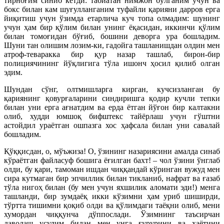
тирноғим синиб кетди: табиатан нимжон бўлганим учун ва
бокс билан кам шуғулланганим туфайли қарияни дарров ерга
йиқитиш учун ўзимда етарлича куч топа олмадим: шунинг
учун ҳам бир қўлим билан унинг ёқасидан, иккинчи қўлим
билан томоғидан бўғиб, бошини деворга ура бошладим.
Шуни тан олишим лозим-ки, гадойга ташланишдан олдин мен
атроф-теваракка бир қур назар ташлаб, бирон-бир
полициячининг йўқлигига тўла ишонч ҳосил қилиб олган
эдим.
Шундан сўнг, олтмишларга кирган, кучсизланган бу
қариянинг қовурғаларини синдиришга қодир кучли тепки
билан уни ерга ағнатдим ва ерда ётган йўғон бир калтакни
олиб, худди юмшоқ бифштекс тайёрлаш учун гўштни
астойдил ураётган ошпазга хос ҳафсала билан уни савалай
бошладим.
Қўққисдан, о, мўъжиза! О, ўзининг назариясини амалда синаб
кўраётган файласуф бошига ёғилган бахт! – чол ўзини ўнглаб
олди, бу қари, тамоман ишдан чиққандай кўринган вужуд мен
сира кутмаган бир эпчиллик билан тикланиб, нафрат ва ғазаб
тўла нигоҳ билан (бу мен учун яхшилик аломати эди!) менга
ташланди, бир зумдаёқ икки кўзимни ҳам уриб шиширди,
тўртта тишимни қоқиб олди ва қўлимдаги таёқни олиб, мени
хумордан чиққунча дўппослади. Ўзимнинг таъсирчан
даволаш усулим билан мен унга ғурурини ва ҳаётини