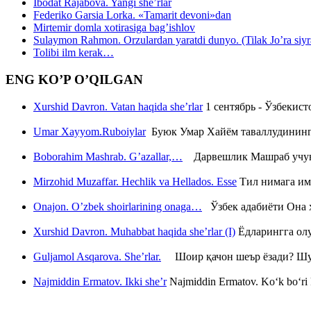
Ibodat Rajabova. Yangi she’rlar
Federiko Garsia Lorka. «Tamarit devoni»dan
Mirtemir domla xotirasiga bag’ishlov
Sulaymon Rahmon. Orzulardan yaratdi dunyo. (Tilak Jo’ra siyrati
Tolibi ilm kerak…
ENG KO’P O’QILGAN
Xurshid Davron. Vatan haqida she’rlar
1 сентябрь - Ўзбекис
Umar Xayyom.Ruboiylar
Буюк Умар Хайём таваллудининг 
Boborahim Mashrab. G’azallar,…
Дарвешлик Машраб учун ш
Mirzohid Muzaffar. Hechlik va Hellados. Esse
Тил нимага им
Onajon. O’zbek shoirlarining onaga…
Ўзбек адабиёти Она ҳ
Xurshid Davron. Muhabbat haqida she’rlar (I)
Ёдларингга ол
Guljamol Asqarova. She’rlar.
Шоир қачон шеър ёзади? Шу с
Najmiddin Ermatov. Ikki she’r
Najmiddin Ermatov. Ko‘k bo‘ri k