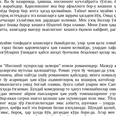
 Ва бу назаримда, ҳамиша, инсоннинг куч-ғайратга тўлган, 
н жараёндир. Қариликнинг яна бир афзаллиги бор-у кишини ҳа
да бирор бир зотга ҳасад қилмайман. Табиат менга муайян қо
кўпроқ истеъдодга эга кишиларга ҳам заррача ҳасадим йўқ. Омад
кечалари ухлаёлмаслик дардидан холиман. Мен узоқ йиллар ўзи
нидил бошқа бирор кишига бўшатиб бера оламан. Мени ўзим ҳ
тта, кимгадир манзур эканлигинг кишига ёқимли кайфият, рағ
уайян тоифадаги кишиларга ёқмайдиган, улар ҳазм қила олмай
 ғараз билан қаровчиларга ҳам ғашим келмайди, улардан ха
разгўйларни ўзимдаги қайси жиҳат бунчалик беҳаловат қилар э
 “Инсоний эҳтирослар залвори” номли романимдир. Мазкур аса
ҳозиргача мутолаа қилишаётир. Роман учун бу чиндан-да узо
нимча, айни пайтда ушбу романимни қайсидир, менга номаълум
г бу асаримдан ҳам кўра аҳамиятлироқ ва яхшироқ китоблар
кинлигига умид боғлай оламан, бунга сабаб уларни мен Санъ
 руҳида ёзганман. Бундай комедиялар то ҳануз томошабинлар о
сдан менинг айрим пьесаларим ҳам ушбу томошаларнинг узу
бир-икки сатрни ишғол қилиши ҳам эҳтимолдан холи эмас. Ўйла
инг жуда зўр ёзилганлигидан эмас албатта, шунчаки – уларда 
еол, қиёфа касб эта бориши билан изоҳланади. Шундай қилиб, и
 эмас, бироқ, ҳар ҳолда йўқ дегандан кўра бори-да. Агар м