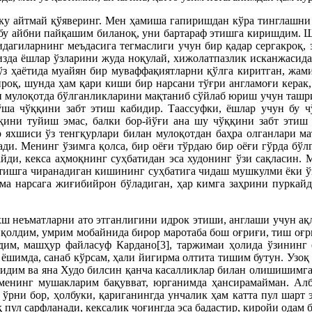
и-ку айтмай қўяверинг. Мен ҳамиша гапиришдан кўра тинглашни
а бу айбни пайқашим биланоқ, уни бартараф этишга киришдим.
дагиларнинг меъдасига тегмаслиги учун бир қадар сергакроқ, 
зда ёшлар ўзларини жуда ноқулай, хижолатпазлик исканжасида 
 ўз ҳаётида муайян бир муваффақиятларни қўлга киритган, жамия
роқ, шунда ҳам қари киши бир нарсани тўғри англамоғи керак,
лан мулоқотда бўлганликларини мақтаниб сўйлаб юриш учун таш
ша чўққини забт этиш кабидир. Таассуфки, ёшлар учун бу ч
қини туйиш эмас, балки бор-йўғи ана шу чўққини забт этиш 
 яхшиси ўз тенгқурлари билан мулоқотдан баҳра олганлари маъ
ади. Менинг ўзимга қолса, бир оёғи тўрдаю бир оёғи гўрда бўл
йди, кекса аҳмоқнинг суҳбатидан эса худонинг ўзи сақласин. 
тишга чиранадиган кишининг суҳбатига чидаш мушкулми ёки ўз
мма нарсага жиғибийрон бўладиган, ҳар кимга заҳрини пуркай
ахш неъматларни ато этганлигини идрок этиши, англаши учун ақл
б қолдим, умрим мобайнида бирор маротаба бош оғриғи, тиш оғ
дим, машҳур файласуф Кардано[3], таржимаи ҳолида ўзининг 
 ёшимда, санаб кўрсам, ҳали йигирма олтита тишим бутун. Узоқ
ридим ва яна Худо билсин қанча касалликлар билан олишишимга
менинг мушакларим бақувват, юрганимда ҳансирамайман. Алб
ўрни бор, ҳолбуки, қариганингда унчалик ҳам катта пул шарт 
оқ пул сарфланади, кексалик чоғингда эса бадастир, киройи од