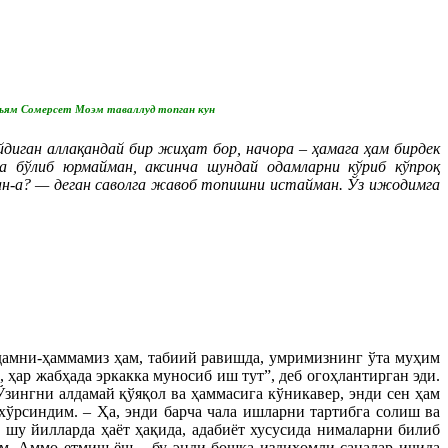
льям Сомерсет Моэм таваллуд топган кун
диган аллақандай бир жиҳат бор, начора – ҳамага ҳам бирдек
фа бўлиб юрмайман, аксинча шундай одамларни кўриб кўпроқ
кан-а? — деган саволга жавоб топишни истайман. Ўз ижодимга
адамни-ҳаммамиз ҳам, табиий равишда, умримизнинг ўта муҳим
 ҳар жабҳада эркакка муносиб иш тут”, деб огоҳлантирган эди.
зингни алдамай қўяқол ва ҳаммасига кўникавер, энди сен ҳам
хўрсиндим. – Ҳа, энди барча чала ишларни тартибга солиш ва
 шу йилларда ҳаёт ҳақида, адабиёт хусусида нималарни билиб
м. Аммо етмиш ёш – бу энди бошқа издиҳомли саналар ичида