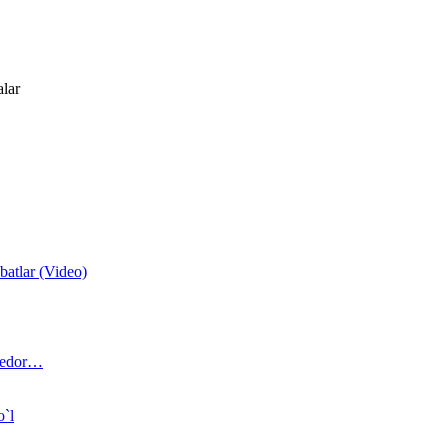
alar
atlar (Video)
 bedor…
o`l