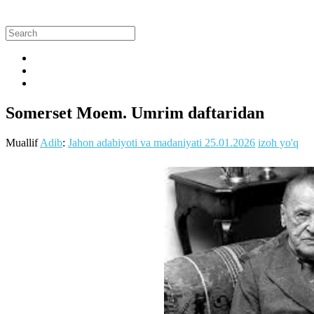
Somerset Moem. Umrim daftaridan
Muallif
Adib
:
Jahon adabiyoti va madaniyati
25.01.2026
izoh yo'q