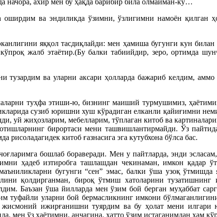
а начора, ахир мен бу ҳақда барибир била олмайман-ку…
 оширдим ва эндиликда ўзимни, ўзлигимни намоён қилган ҳо
канлигини яққол тасдиқлайди: мен ҳамиша бугунги кун билан 
кўпроқ жалб этаётир.(Бу балки табиийдир, зеро, ортимда шунч
и тузардим ва уларни аксари ҳолларда бажариб келдим, аммо 
маларни туҳфа этиши-ю, бизнинг маиший турмушимиз, ҳаётимиз
ликларида сузиб юришни хуш кўрадиган елканли қайиғимни нем
шди, уй жиҳозларим, мебелларим, тўплаган китоб ва картиналар
қотишларнинг бирортаси мени ташвишлантирмайди. Ўз пайтида
да рисоладагидек китоб ғазнасига эга кутубхона бўлса бас.
 чоғларимга бошлаб бораверади. Мен у пайтларда, энди эсласам
мни ҳадеб изтиробга ташлашдан чекинаман, имкон қадар ў
емаъниликларни бугунги “сен” эмас, балки ўша узоқ ўтмишда я
глини қолдирганман, бироқ ўтмиш хатоларини тузатишнинг
лдим. Баъзан ўша йилларда мен ўзим бой берган муҳаббат сар
гим туфайли уларни бой бермасликнинг имкони бўлмаганлигини
й жисмоний ижирғанишни туярдим ва бу ҳолат мени илгари ю
нда, мен ўз ҳаётимни, анчагина, ҳатто ўзим истаганимдан ҳам 