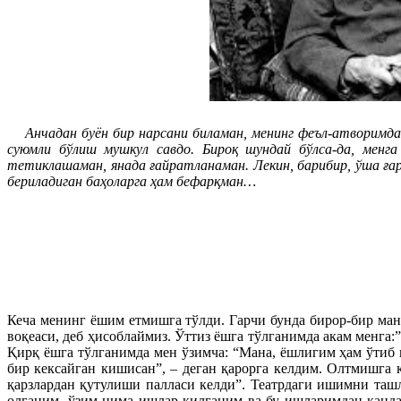
Анчадан буён бир нарсани биламан, менинг феъл-атворимда м
суюмли бўлиш мушкул савдо. Бироқ шундай бўлса-да, менга
тетиклашаман, янада ғайратланаман. Лекин, барибир, ўша ға
бериладиган баҳоларга ҳам бефарқман…
Кеча менинг ёшим етмишга тўлди. Гарчи бунда бирор-бир ман
воқеаси, деб ҳисоблаймиз. Ўттиз ёшга тўлганимда акам менга:
Қирқ ёшга тўлганимда мен ўзимча: “Мана, ёшлигим ҳам ўтиб 
бир кексайган кишисан”, – деган қарорга келдим. Олтмишга 
қарзлардан қутулиши палласи келди”. Театрдаги ишимни ташл
олганим, ўзим нима ишлар қилганим ва бу ишларимдан қанд