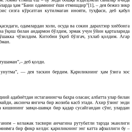
ларда ҳам “Бани одамнинг ёши етмишдир”[1], – дея бежиз зикр
с сизга кўрсатган кутилмаган инояти, туҳфаси, деб қабул
асидаги, одамлардан холи, осуда ва сокин дарахтзор хиёбонга
на ўқиш билан андармон бўлдим, эрмак учун ўйин қарталарида
ўшакка чўзилдим. Китобни ўқиб бўлгач, ухлаб қолдим. Агар
бман.
тушаман”,– деб қолди.
 унутма”, — дея таскин бердим. Қариликнинг ҳам ўзига хос
иий адабиётдан истаганингча баҳра оласан; албатта улар билан
йди, аксинча янгича бир жозиба касб этади. Ахир ўзинг энди
 кишининг завқи-шавқи бир қадар сусайгандан сўнг, улардан
аним – келажак тасвири анчагина рутубатли тарзда эканлиги
миямга бир фикр келди: қариликнинг энг катта афзаллиги бу –