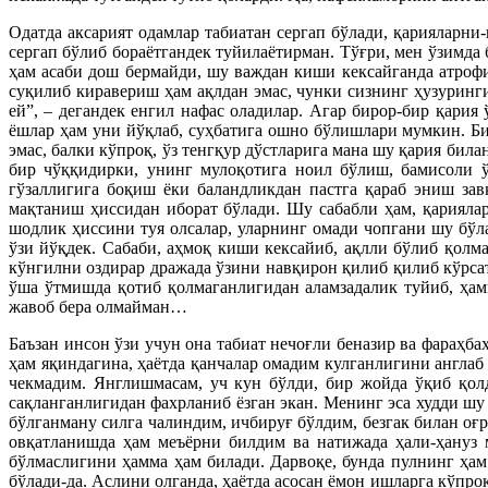
Одатда аксарият одамлар табиатан сергап бўлади, қарияларн
сергап бўлиб бораётгандек туйилаётирман. Тўғри, мен ўзимд
ҳам асаби дош бермайди, шу важдан киши кексайганда атрофи
суқилиб киравериш ҳам ақлдан эмас, чунки сизнинг ҳузуринги
ей”, – дегандек енгил нафас оладилар. Агар бирор-бир қария
ёшлар ҳам уни йўқлаб, суҳбатига ошно бўлишлари мумкин. Би
эмас, балки кўпроқ, ўз тенгқур дўстларига мана шу қария би
бир чўққидирки, унинг мулоқотига ноил бўлиш, бамисоли ў
гўзаллигига боқиш ёки баландликдан пастга қараб эниш зав
мақтаниш ҳиссидан иборат бўлади. Шу сабабли ҳам, қариялар
шодлик ҳиссини туя олсалар, уларнинг омади чопгани шу бўл
ўзи йўқдек. Сабаби, аҳмоқ киши кексайиб, ақлли бўлиб қолма
кўнгилни оздирар дражада ўзини навқирон қилиб қилиб кўрса
ўша ўтмишда қотиб қолмаганлигидан аламзадалик туйиб, ҳа
жавоб бера олмайман…
Баъзан инсон ўзи учун она табиат нечоғли беназир ва фараҳб
ҳам яқиндагина, ҳаётда қанчалар омадим кулганлигини англа
чекмадим. Янглишмасам, уч кун бўлди, бир жойда ўқиб қол
сақланганлигидан фахрланиб ёзган экан. Менинг эса худди шу
бўлганману силга чалиндим, ичбируғ бўлдим, безгак билан оғ
овқатланишда ҳам меъёрни билдим ва натижада ҳали-ҳануз 
бўлмаслигини ҳамма ҳам билади. Дарвоқе, бунда пулнинг ҳам 
бўлади-да. Аслини олганда, ҳаётда асосан ёмон ишларга кўпр