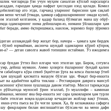
ёшлик чоғларида ўзи учун муҳим саналган кўплаб нарсаларга
саддан, ғараздан ҳамда нафрат ҳиссидан озод қилади. Комил
билиятлар ато этди, гарчанд уларнинг барисини ҳам сақлаб
 ҳам мени четлаб ўтмади, ҳамкор сафдошларимнинг омади кулиб,
м эгаллаб келганим, у қадар баланд бўлмаган мана шу обрў-
ақимда одамларнинг нима дейишлари-ю, нимани ўйлашлари ҳам
бат беради, аммо ёқтиришмаса, наилож, зоримиз бору зўримиз
диган аллақандай бир жиҳат бор, начора – ҳамага ҳам бирдек
фа бўлиб юрмайман, аксинча шундай одамларни кўриб кўпроқ
кан-а? — деган саволга жавоб топишни истайман. Ўз ижодимга
р бундан ўттиз йил илгари чоп этилган эди. Бироқ, сотувга
қ умр, дейиш мумкин. Аммо ҳозирги ёшларнинг бундай қалин
 сабабларга кўра севиб ўқиётган ўрта ва кекса ёшлилар ўтиб
 ҳам шундай қисматга маҳкум бўлган эди. Фақат бир-иккита
ат ва адабиётни қайта тиклаш – Реставрация даврига мансуб
ммасининг кўнглини хушлашда давом этаётир. Мисол тариқасида
н рўйхатида муносиб ўрин эгаллаб, ўз муаллифи – каминаи
йманки, менинг яна бир-иккита энг сара ҳикояларим ҳам турли
баён этилган воқеа-ҳодисалар кечадиган жойлар вақт ўтиши,
кки-учта пьеса ва ўн чоғли ҳикоя. Ҳа, бу келажаккка сафарга
ен шу фикрларим билан янглишаётган бўлсам-чи ва мени дафн