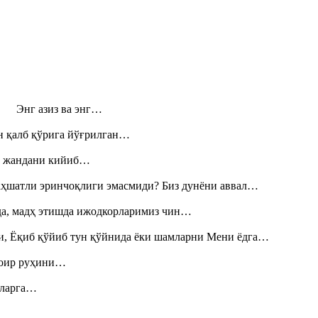
н! Энг азиз ва энг…
н қалб қўрига йўғрилган…
», жандани кийиб…
аҳшатли эринчоқлиги эмасмиди? Биз дунёни аввал…
шда, мадҳ этишда ижодкорларимиз чин…
и, Ёқиб қўйиб тун қўйнида ёки шамларни Мени ёдга…
шоир руҳини…
итларга…