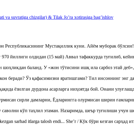
 va suvratiga chizgilar) & Tilak Jo’ra xotirasiga bag’ishlov
тон Республикасининг Мустақиллик куни. Айём муборак бўлси
970 йиллиги олдидан (15 май) Аввал тафаккурда туғилиб, кейи
оҳликдан баланд. У «жон тўтисини ишқ ила сарбоз этай деб
кон беради? Ўз қафасимизни яратишгами? Тил инсоннинг энг д
ақида ёзилган дурдона асарларга ниҳоятда бой. Онани улуғла
урмисан сирли дамларни, Ёдларингга олурмисан ширин ғамларн
аволни кўп таҳлил этаман. Назаримда, шеър туғилиши учун 
ezgan sarhad itlarga talosh endi... She’r / Кўк бўри кезган сарҳад 