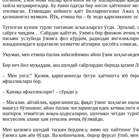
хийла муҳимроғидир. Бу ёшни одатда бир инсон ҳаётининг мез
этилмаган. Етмишдан кейинги ҳаёт йилларингизни Ажал ҳаз
қилишингиз мумкин. Йўқ, етмиш ёш – бу энди қариликнинг ос
Туғилган куним турли тантанаю асъасаларсиз ўтди. Эрталаб, 
сайрга чиқдим… Сайрдан қайтгач, ўзимга бир финжон аччиқ ч
пасьянс услубида ўзимга фол кўрдим, радиодан янгиликлар
хонадонимдаги қоратанли хизматчи аёлларни ҳисобга олмасак,
Умуман, мен етмиш ёшлик юбилейимни айни ўзим хоҳлагандек 
Бир неч йил муқаддам, ана шундай сайрлардан бирида қизим Ли
– Мен унга:” Қизим, қариганингда бугун ҳаётингга зеб бе
афзалликлари бор.
– Қанақа афзалликлари? – сўради у.
– Масалан, айтайлик, қариганингда, фақат ўзинг хоҳлаган ишл
машғул бўлишинг, айни ёшлик чоғларингдагидек кечмаслиги м
иштирок этмаётган воқеа-ҳодисаларни, шунчаки четдан тури
мосуволик алами ҳам унчалик аччиқ бўлмайди.
Мен қизимга шундай таскин бердим-у, аммо шу пайтнинг ўзи
ўзимга ҳам аён бўлди. Ва кейинчалик, бирор фурсат ўтиб, ме