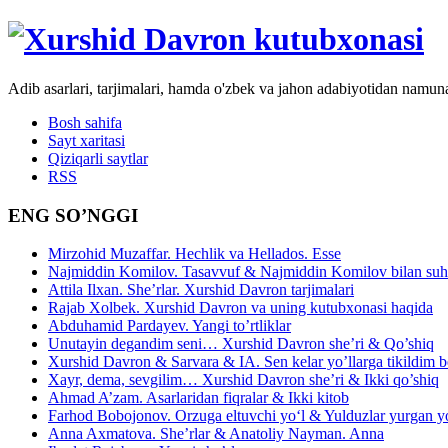
Adib asarlari, tarjimalari, hamda o'zbek va jahon adabiyotidan namun
Bosh sahifa
Sayt xaritasi
Qiziqarli saytlar
RSS
ENG SO’NGGI
Mirzohid Muzaffar. Hechlik va Hellados. Esse
Najmiddin Komilov. Tasavvuf & Najmiddin Komilov bilan suhb
Attila Ilxan. She’rlar. Xurshid Davron tarjimalari
Rajab Xolbek. Xurshid Davron va uning kutubxonasi haqida
Abduhamid Pardayev. Yangi to’rtliklar
Unutayin degandim seni… Xurshid Davron she’ri & Qo’shiq
Xurshid Davron & Sarvara & IA. Sen kelar yo’llarga tikildim
Xayr, dema, sevgilim… Xurshid Davron she’ri & Ikki qo’shiq
Ahmad A’zam. Asarlaridan fiqralar & Ikki kitob
Farhod Bobojonov. Orzuga eltuvchi yo‘l & Yulduzlar yurgan y
Anna Axmatova. She’rlar & Anatoliy Nayman. Anna