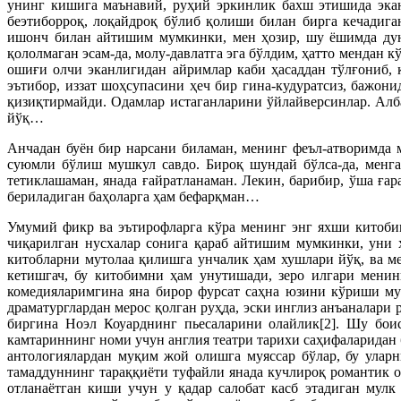
унинг кишига маънавий, руҳий эркинлик бахш этишида экан.
беэтиборроқ, лоқайдроқ бўлиб қолиши билан бирга кечадига
ишонч билан айтишим мумкинки, мен ҳозир, шу ёшимда дунё
қололмаган эсам-да, молу-давлатга эга бўлдим, ҳатто мендан 
ошиғи олчи эканлигидан айримлар каби ҳасаддан тўлғониб, 
эътибор, иззат шоҳсупасини ҳеч бир гина-кудуратсиз, бажо
қизиқтирмайди. Одамлар истаганларини ўйлайверсинлар. Алба
йўқ…
Анчадан буён бир нарсани биламан, менинг феъл-атворимда м
суюмли бўлиш мушкул савдо. Бироқ шундай бўлса-да, менга
тетиклашаман, янада ғайратланаман. Лекин, барибир, ўша ға
бериладиган баҳоларга ҳам бефарқман…
Умумий фикр ва эътирофларга кўра менинг энг яхши китобим
чиқарилган нусхалар сонига қараб айтишим мумкинки, уни 
китобларни мутолаа қилишга унчалик ҳам хушлари йўқ, ва ме
кетишгач, бу китобимни ҳам унутишади, зеро илгари менин
комедияларимгина яна бирор фурсат саҳна юзини кўриши мум
драматурглардан мерос қолган руҳда, эски инглиз анъаналари
биргина Ноэл Коуарднинг пьесаларини олайлик[2]. Шу бои
камтариннинг номи учун англия театри тарихи саҳифаларидан 
антологиялардан муқим жой олишга муяссар бўлар, бу уларн
тамаддуннинг тараққиёти туфайли янада кучлироқ романтик ор
отланаётган киши учун у қадар салобат касб этадиган мулк