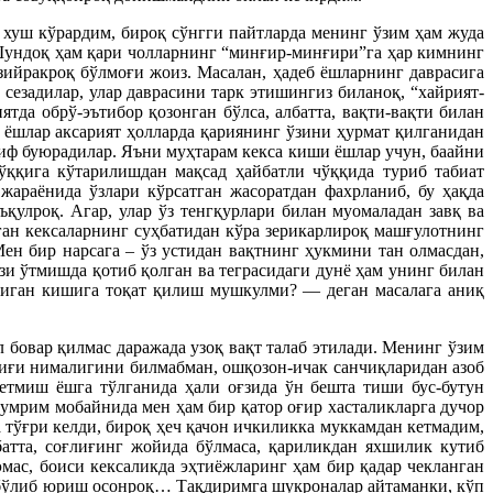
 хуш кўрардим, бироқ сўнгги пайтларда менинг ўзим ҳам жуда
 Шундоқ ҳам қари чолларнинг “минғир-минғири”га ҳар кимнинг
зийракроқ бўлмоғи жоиз. Масалан, ҳадеб ёшларнинг даврасига
сезадилар, улар даврасини тарк этишингиз биланоқ, “хайрият-
тда обрў-эътибор қозонган бўлса, албатта, вақти-вақти билан
 ёшлар аксарият ҳолларда қариянинг ўзини ҳурмат қилганидан
риф буюрадилар. Яъни муҳтарам кекса киши ёшлар учун, баайни
ўққига кўтарилишдан мақсад ҳайбатли чўққида туриб табиат
жараёнида ўзлари кўрсатган жасоратдан фахрланиб, бу ҳақда
қулроқ. Агар, улар ўз тенгқурлари билан муомаладан завқ ва
ган кексаларнинг суҳбатидан кўра зерикарлироқ машғулотнинг
Мен бир нарсага – ўз устидан вақтнинг ҳукмини тан олмасдан,
и ўтмишда қотиб қолган ва теграсидаги дунё ҳам унинг билан
диган кишига тоқат қилиш мушкулми? — деган масалага аниқ
 бовар қилмас даражада узоқ вақт талаб этилади. Менинг ўзим
риғи нималигини билмабман, ошқозон-ичак санчиқларидан азоб
етмиш ёшга тўлганида ҳали оғзида ўн бешта тиши бус-бутун
 умрим мобайнида мен ҳам бир қатор оғир хасталикларга дучор
 тўғри келди, бироқ ҳеч қачон ичкиликка муккамдан кетмадим,
атта, соғлиғинг жойида бўлмаса, қариликдан яхшилик кутиб
эмас, боиси кексаликда эҳтиёжларинг ҳам бир қадар чекланган
ам бўлиб юриш осонроқ… Тақдиримга шукроналар айтаманки, кўп