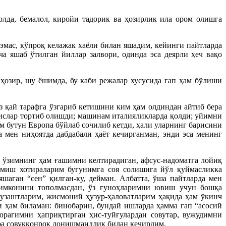
лда, бемалол, киройи тадорик ва ҳозирлик ила ором олишга
эмас, кўпроқ келажак хаёли билан яшадим, кейинги пайтларда
а яшаб ўтилган йиллар залвори, одинда эса деярли ҳеч вақо
ҳозир, шу ёшимда, бу каби режалар хусусида гап ҳам бўлиши
 қай тарафга ўзгариб кетишини ким ҳам олдиндан айтиб бера
ислар тортиб олишди; машинам италияликларда қолди; уйимни
им бутун Европа бўйлаб сочилиб кетди, ҳали уларнинг барисини
 мен ниҳоятда дабдабали ҳаёт кечирганман, энди эса менинг
, ўзимнинг ҳам ғашимни келтирадиган, афсус-надоматга лойиқ
тмиш хотираларим бугунимга соя солишига йўл қуймасликка
шаган “сен” қилган-ку, дейман. Албатта, ўша пайтларда мен
 имконини тополмасдан, ўз гуноҳларимни ювиш учун бошқа
гузаштларим, жисмоний ҳузур-ҳаловатларим ҳақида ҳам ўкинч
 ҳам биламан: бинобарин, бундай ишларда ҳамма гап “асосий
рагимни ҳаприқтирган ҳис-туйғулардан совутар, вужудимни
кўра совуққонроқ донишмандлик билан кечирдим.