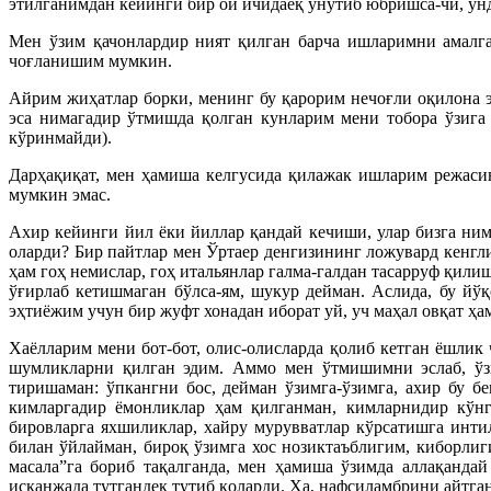
этилганимдан кейинги бир ой ичидаёқ унутиб юбришса-чи, унд
Мен ўзим қачонлардир ният қилган барча ишларимни амалга
чоғланишим мумкин.
Айрим жиҳатлар борки, менинг бу қарорим нечоғли оқилона э
эса нимагадир ўтмишда қолган кунларим мени тобора ўзига 
кўринмайди).
Дарҳақиқат, мен ҳамиша келгусида қилажак ишларим режасин
мумкин эмас.
Ахир кейинги йил ёки йиллар қандай кечиши, улар бизга ни
оларди? Бир пайтлар мен Ўртаер денгизининг ложувард кенг
ҳам гоҳ немислар, гоҳ итальянлар галма-галдан тасарруф қили
ўғирлаб кетишмаган бўлса-ям, шукур дейман. Аслида, бу йў
эҳтиёжим учун бир жуфт хонадан иборат уй, уч маҳал овқат ҳам
Хаёлларим мени бот-бот, олис-олисларда қолиб кетган ёшлик
шумликларни қилган эдим. Аммо мен ўтмишимни эслаб, ўзи
тиришаман: ўпкангни бос, дейман ўзимга-ўзимга, ахир бу б
кимларгадир ёмонликлар ҳам қилганман, кимларнидир кўн
бировларга яхшиликлар, хайру мурувватлар кўрсатишга инти
билан ўйлайман, бироқ ўзимга хос нозиктаъблигим, киборли
масала”га бориб тақалганда, мен ҳамиша ўзимда аллақанда
исканжада тутгандек тутиб қоларди. Ҳа, нафсиламбрини айтга