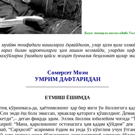
Бугун таниқли инглиз адиби Уи
уайян тоифадаги кишиларга ёқмайдиган, улар ҳазм қила олмай
 ғараз билан қаровчиларга ҳам ғашим келмайди, улардан ха
разгўйларни ўзимдаги қайси жиҳат бунчалик беҳаловат қилар э
Сомерсет Моэм
УМРИМ ДАФТАРИДАН
ЕТМИШ ЁШИМДА
тиқ кўринмаса-да, ҳаётимизнинг ҳар бир янги ўн йиллигига қ
”Сен энди ёш бола эмассан, эркаклар қаторига қўшилдинг. Демак,
кетди”,– деган фикрда эдим. Эллик йиллик юбилейим чоғида “Ў
кириб: “Мана, қариликнинг остонасига ҳам қадам қўйдим” дея 
аб, “Сарҳисоб” асаримни ёздим ва унда ўз кўнглим учун ўтган
ай завқ-шавққа ноил бўлганимни аниқлаштириб олмоқчи бўлди