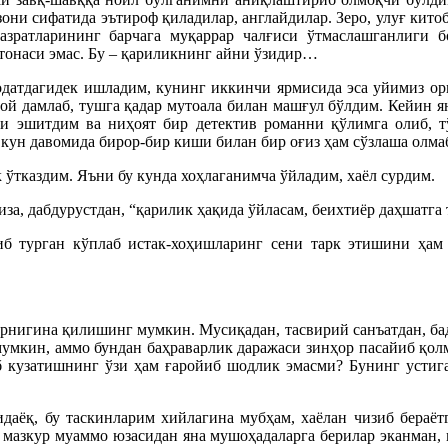
они сифатида эътироф қиладилар, англайдилар. Зеро, улуғ китоб
ратларининг барчага муқаррар чалғиси ўтмаслашганлиги бои
тонаси эмас. Бу – қариликнинг айни ўзидир…
одатдагидек ишладим, кунинг иккинчи ярмисида эса уйимиз орқ
ой дамлаб, тушга қадар мутоала билан машғул бўлдим. Кейин я
ни эшитдим ва ниҳоят бир детектив романни қўлимга олиб, т
 кун давомида бирор-бир киши билан бир оғиз ҳам сўзлаша олма
ўтказдим. Яъни бу кунда хоҳлаганимча ўйладим, хаёл сурдим.
за, дабдурустдан, “қарилик ҳақида ўйласам, беихтиёр даҳшатга 
риб турган кўплаб истак-хоҳишларинг сени тарк этишини ҳам
арнигина қилишинг мумкин. Мусиқадан, тасвирий санъатдан, бад
умкин, аммо бундан баҳраварлик даражаси зинҳор пасайиб қолма
б кузатишнинг ўзи ҳам ғаройиб шодлик эмасми? Бунинг устига
даёқ, бу таскинларим хийлагина мубҳам, хаёлан чизиб бераётг
н мазкур муаммо юзасидан яна мушоҳадаларга берилар эканман, 