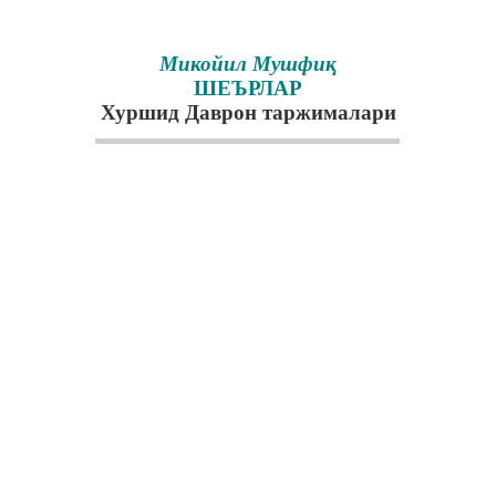
Микойил Мушфиқ
ШЕЪРЛАР
Хуршид Даврон таржималари