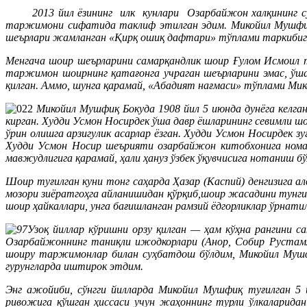
2013 йил ёзининг илк кунлари Озарбайжон халқининг 
таржимони сифатида таклиф этилган эдим. Микойил Мушфиқ 
шеърлари жамланган «Қирқ ошиқ дафтари» тўплами таркибига
Менгача шоир шеърларини самарқандлик шоир Ғулом Исмоил 
таржимон шоирнинг қатағонга учраган шеърларини эмас, ўша
қилган. Аммо, шунга қарамай, «Абадият нағмаси» тўплами Мик
Микойил Мушфиқ Бокуда 1908 йил 5 июнда дунёга келга
кирган. Худди Усмон Носирдек ўша давр ёшларининг севимли ш
ўрин олишга арзигулик асарлар ёзган. Худди Усмон Носирдек 
Худди Усмон Носир шеърияти озарбайжон китобхонига номаъ
мавжудлигига қарамай, ҳали ҳануз ўзбек ўқувчисига нотаниш 
Шоир туғилган куни тонг саҳарда Ҳазар (Каспий) денгизига 
мозори зиёратгоҳга айланишидан қўрқиб,шоир жасадини тунг
шоир ҳайкаллари, унга бағишланган рамзий ёдгорликлар ўрнатил
Узоқ йиллар кўришни орзу қилган — ҳам кўҳна рангини са
Озарбайжоннинг таниқли ижодкорлари (Анор, Собир Рустамхо
шоиру таржимонлар билан суҳбатдош бўлдим, Микойил Мушфи
гурунгларда иштирок этдим.
Энг ажойиби, сўнгги йилларда Микойил Мушфиқ туғилган 5
ривожига қўшган ҳиссаси учун жаҳоннинг турли ўлкаларида