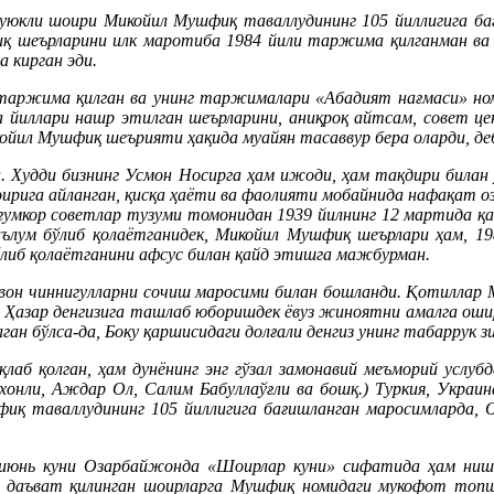
суюкли шоири Микойил Мушфиқ таваллудининг 105 йиллигига б
шеърларини илк маротиба 1984 йили таржима қилганман ва у
 кирган эди.
таржима қилган ва унинг таржималари «Абадият нағмаси» номи
 йиллари нашр этилган шеърларини, аниқроқ айтсам, совет це
ойил Мушфиқ шеърияти ҳақида муайян тасаввур бера оларди, де
н. Худди бизнинг Усмон Носирга ҳам ижоди, ҳам тақдири била
оирига айланган, қисқа ҳаёти ва фаолияти мобайнида нафақат 
зуғумкор советлар тузуми томонидан 1939 йилнинг 12 мартида 
лум бўлиб қолаётганидек, Микойил Мушфиқ шеърлари ҳам, 19
бўлиб қолаётганини афсус билан қайд этишга мажбурман.
алвон чиннигулларни сочиш маросими билан бошланди. Қотиллар
и Ҳазар денгизига ташлаб юборишдек ёвуз жиноятни амалга оши
ган бўлса-да, Боку қаршисидаги долғали денгиз унинг табаррук з
қлаб қолган, ҳам дунёнинг энг гўзал замонавий меъморий услу
нли, Аждар Ол, Салим Бабуллаўғли ва бошқ.) Туркия, Украина,
қ таваллудининг 105 йиллигига бағишланган маросимларда, 
 июнь куни Озарбайжонда «Шоирлар куни» сифатида ҳам ниш
н даъват қилинган шоирларга Мушфиқ номидаги мукофот топш