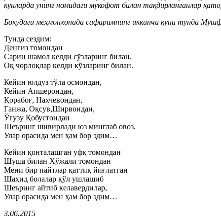
кунларда унинг номидаги мукофот билан тақдирланганлар қато
Бокудаги меҳмонхонада сафаримнинг иккинчи куни тунда Мушф
Тунда сездим:
Денгиз томондан
Сарин шамол келди сўзларинг билан.
Оқ чорлоқлар келди кўзларинг билан.
Кейин юлдуз тўла осмондан,
Кейин Апшерондан,
Қорабоғ, Нахчевондан,
Ганжа, Оқсув,Ширвондан,
Ўғузу Қобустондан
Шеъринг шивирлади юз минглаб овоз.
Улар орасида мен ҳам бор эдим…
Кейин қонталашган уфқ томондан
Шуша билан Хўжали томондан
Мени бир пайтлар қаттиқ йиғлатган
Шаҳид болалар қўл ушлашиб
Шеъринг айтиб келавердилар,
Улар орасида мен ҳам бор эдим…
3.06.2015