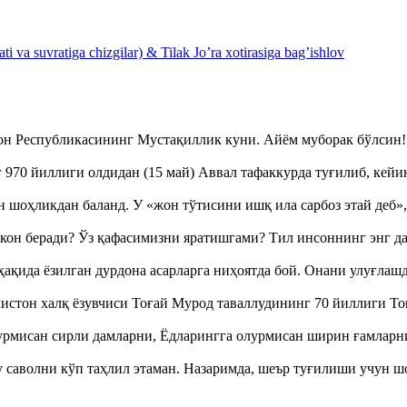
 va suvratiga chizgilar) & Tilak Jo’ra xotirasiga bag’ishlov
тон Республикасининг Мустақиллик куни. Айём муборак бўлси
970 йиллиги олдидан (15 май) Аввал тафаккурда туғилиб, кейи
оҳликдан баланд. У «жон тўтисини ишқ ила сарбоз этай деб
кон беради? Ўз қафасимизни яратишгами? Тил инсоннинг энг д
ақида ёзилган дурдона асарларга ниҳоятда бой. Онани улуғла
истон халқ ёзувчиси Тоғай Мурод таваллудининг 70 йиллиги 
урмисан сирли дамларни, Ёдларингга олурмисан ширин ғамларн
аволни кўп таҳлил этаман. Назаримда, шеър туғилиши учун 