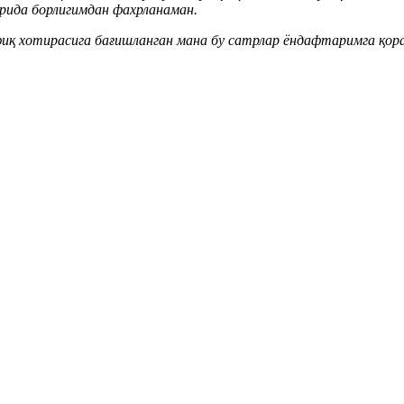
рида борлигимдан фахрланаман.
иқ хотирасига бағишланган мана бу сатрлар ёндафтаримга қора