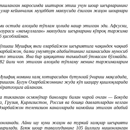
ағишланган маросимда иштирок этиш учун шоир шеърларининг
лар кейинчалик муҳаббат мавзусида ёзилган жаҳон шоирлари
 остида алоҳида тўплам ҳолида нашр этилган эди. Афсуски,
нзураси «маъқуллаган» мавзудаги шеърларини кўпроқ таржима
б ҳисоблайман.
н ўхшаш Мушфиқ янги озарбайжон шеъриятига чақиндек чақнаб
озарбайжон, балки умумтурк адабиётининг хазинасидан муносиб
қатл этилган. Яна бир ҳақиқатни таъкидлаб ўтмасам бўлмайди.
82 йили чоп этилган алоҳида тўпламу менинг таржималарим
 Мушфиқ номини халқ хотирасидан бутунлай ўчириш мақсадида,
ришган. Бугун Озарбайжоннинг жуда кўп шаҳару қишлоқларида
иёратгоҳига айланган.
бда тикланган осмонўпар бинолари билан чирой очган — Бокуда
 Грузия, Қирғизистон, Россия ва бошқа давлатлардан келган
Озарбайжон телевизион каналларида намойиш этилган адабий
онланади. Айни шу куни жаҳон ва туркий халқлар шеърияти
ирилади. Буюк шоир таваллудининг 105 йиллиги нишонланган