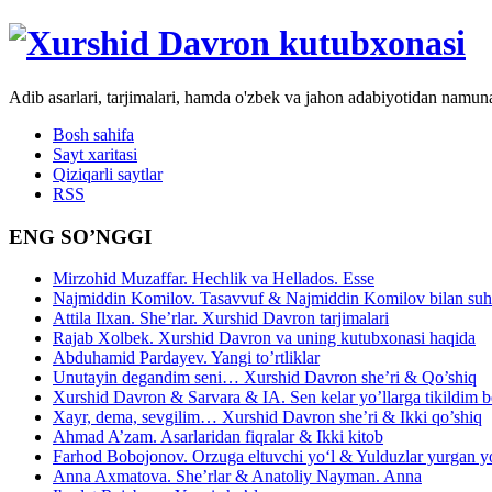
Adib asarlari, tarjimalari, hamda o'zbek va jahon adabiyotidan namun
Bosh sahifa
Sayt xaritasi
Qiziqarli saytlar
RSS
ENG SO’NGGI
Mirzohid Muzaffar. Hechlik va Hellados. Esse
Najmiddin Komilov. Tasavvuf & Najmiddin Komilov bilan suhb
Attila Ilxan. She’rlar. Xurshid Davron tarjimalari
Rajab Xolbek. Xurshid Davron va uning kutubxonasi haqida
Abduhamid Pardayev. Yangi to’rtliklar
Unutayin degandim seni… Xurshid Davron she’ri & Qo’shiq
Xurshid Davron & Sarvara & IA. Sen kelar yo’llarga tikildim
Xayr, dema, sevgilim… Xurshid Davron she’ri & Ikki qo’shiq
Ahmad A’zam. Asarlaridan fiqralar & Ikki kitob
Farhod Bobojonov. Orzuga eltuvchi yo‘l & Yulduzlar yurgan y
Anna Axmatova. She’rlar & Anatoliy Nayman. Anna