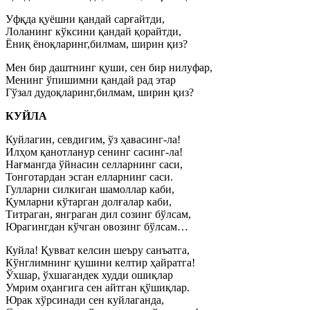
Уфқда қуёшни қандай сарғайтди,
Лоланинг кўксини қандай қорайтди,
Ёниқ ёноқларинг,билмам, ширин қиз?
Мен бир даштнинг қуши, сен бир нилуфар,
Менинг ўпишимни қандай рад этар
Гўзал дудоқларинг,билмам, ширин қиз?
КУЙЛА
Куйлагин, севдигим, ўз ҳавасинг-ла!
Илҳом қанотланур сенинг сасинг-ла!
Нағмангда ўйнасин селларнинг саси,
Тонготардан эсган елларнинг саси.
Гулларни силкиган шамоллар каби,
Қумларни кўтарган долғалар каби,
Титраган, янграган дил созинг бўлсам,
Юрагингдан кўчган овозинг бўлсам…
Куйла! Қувват келсин шеъру санъатга,
Кўнглимнинг қушини келтир ҳайратга!
Ўхшар, ўхшагандек худди ошиқлар
Умрим оҳангига сен айтган қўшиқлар.
Юрак хўрсинади сен куйлаганда,