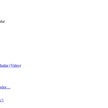
alar
atlar (Video)
 bedor…
o`l