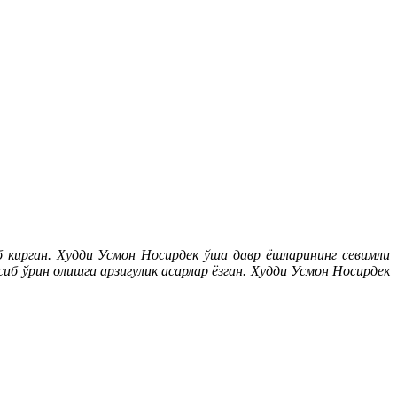
кирган. Худди Усмон Носирдек ўша давр ёшларининг севимли
б ўрин олишга арзигулик асарлар ёзган. Худди Усмон Носирдек