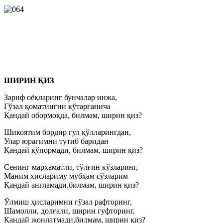
ШИРИН ҚИЗ
Зариф оёқларинг бунчалар инжа,
Гўзал қоматингни кўтарганича
Қандай обормоқда, билмам, ширин қиз?
Шикоятим бордир гул қўлларингдан,
Улар юрагимни тутиб баридан
Қандай қўпормади, билмам, ширин қиз?
Сенинг марҳаматли, тўлғин кўзларинг,
Маним ҳислариму мубҳам сўзларим
Қандай англамади,билмам, ширин қиз?
Ўлмиш ҳисларимни гўзал рафторинг,
Шамолли, долғали, ширин гуфторинг,
Қандай жонлатмади,билмам, ширин қиз?