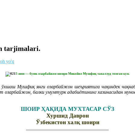
 tarjimalari.
zoh yo'q
5 июн — буюк озарбайжон шоири Микойил Мушфиқ таваллуд топган кун.
н ўхшаш Мушфиқ янги озарбайжон шеъриятига чақиндек чақнаб 
т озарбайжон, балки умумтурк адабиётининг хазинасидан муноси
ШОИР ҲАҚИДА МУХТАСАР СЎЗ
Хуршид Даврон
Ўзбекистон халқ шоири