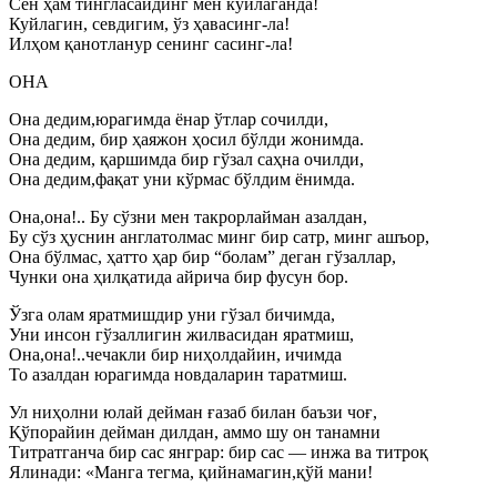
Сен ҳам тингласайдинг мен куйлаганда!
Куйлагин, севдигим, ўз ҳавасинг-ла!
Илҳом қанотланур сенинг сасинг-ла!
ОНА
Она дедим,юрагимда ёнар ўтлар сочилди,
Она дедим, бир ҳаяжон ҳосил бўлди жонимда.
Она дедим, қаршимда бир гўзал саҳна очилди,
Она дедим,фақат уни кўрмас бўлдим ёнимда.
Она,она!.. Бу сўзни мен такрорлайман азалдан,
Бу сўз ҳуснин англатолмас минг бир сатр, минг ашъор,
Она бўлмас, ҳатто ҳар бир “болам” деган гўзаллар,
Чунки она ҳилқатида айрича бир фусун бор.
Ўзга олам яратмишдир уни гўзал бичимда,
Уни инсон гўзаллигин жилвасидан яратмиш,
Она,она!..чечакли бир ниҳолдайин, ичимда
То азалдан юрагимда новдаларин таратмиш.
Ул ниҳолни юлай дейман ғазаб билан баъзи чоғ,
Қўпорайин дейман дилдан, аммо шу он танамни
Титратганча бир сас янграр: бир сас — инжа ва титроқ
Ялинади: «Манга тегма, қийнамагин,қўй мани!