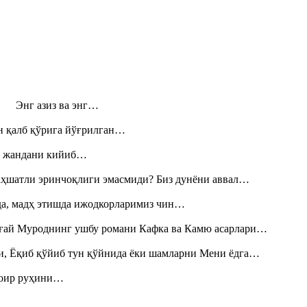
н! Энг азиз ва энг…
н қалб қўрига йўғрилган…
», жандани кийиб…
аҳшатли эринчоқлиги эмасмиди? Биз дунёни аввал…
шда, мадҳ этишда ижодкорларимиз чин…
Тоғай Муроднинг ушбу романи Кафка ва Камю асарлари…
и, Ёқиб қўйиб тун қўйнида ёки шамларни Мени ёдга…
шоир руҳини…