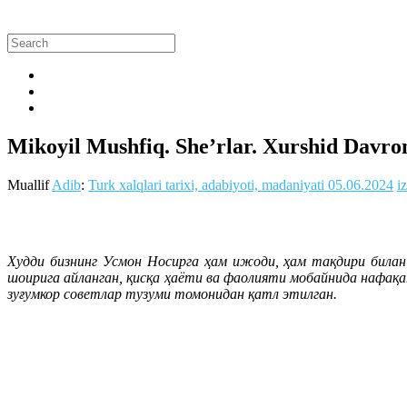
Mikoyil Mushfiq. She’rlar. Xurshid Davron
Muallif
Adib
:
Turk xalqlari tarixi, adabiyoti, madaniyati
05.06.2024
i
Худди бизнинг Усмон Носирга ҳам ижоди, ҳам тақдири била
шоирига айланган, қисқа ҳаёти ва фаолияти мобайнида нафақа
зуғумкор советлар тузуми томонидан қатл этилган.