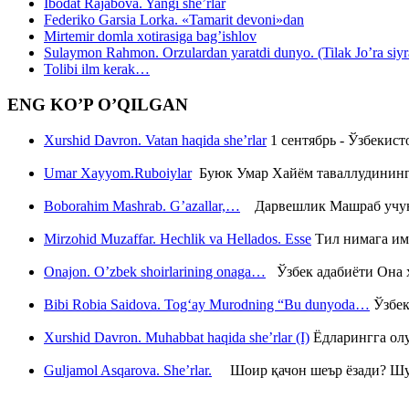
Ibodat Rajabova. Yangi she’rlar
Federiko Garsia Lorka. «Tamarit devoni»dan
Mirtemir domla xotirasiga bag’ishlov
Sulaymon Rahmon. Orzulardan yaratdi dunyo. (Tilak Jo’ra siyrati
Tolibi ilm kerak…
ENG KO’P O’QILGAN
Xurshid Davron. Vatan haqida she’rlar
1 сентябрь - Ўзбекис
Umar Xayyom.Ruboiylar
Буюк Умар Хайём таваллудининг 
Boborahim Mashrab. G’azallar,…
Дарвешлик Машраб учун ш
Mirzohid Muzaffar. Hechlik va Hellados. Esse
Тил нимага им
Onajon. O’zbek shoirlarining onaga…
Ўзбек адабиёти Она ҳ
Bibi Robia Saidova. Tog‘ay Murodning “Bu dunyoda…
Ўзбек
Xurshid Davron. Muhabbat haqida she’rlar (I)
Ёдларингга ол
Guljamol Asqarova. She’rlar.
Шоир қачон шеър ёзади? Шу с