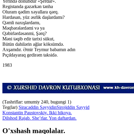
Yerində donubdur «Şerdar».
Registanda gəzərkən tənha
Oluram qədim xəyallara qərq.
Hardasan, yüz əsrlik daşlardamı?
Qəmli naxışlardamı,
Məqbərələrdəmi və ya
Qəbirlərdəsənmi, Şərq?
Məni təqib edir tarixi sükut,
Bütün dahilərin ağlar köksümdə.
Axşamdır. Əmir Teymur babamın adın
Pıçıldayaraq gedirəm taksidə.
1983
(Tashriflar: umumiy 240, bugungi 1)
Teg(lar)
Siracəddin Səyyidin
Sirojiddin Sayyid
Konstantin Paustovskiy. Ikki hikoya.
Dilshod Rajab. She’rlar. Yon daftardan.
O'xshash maqolalar.