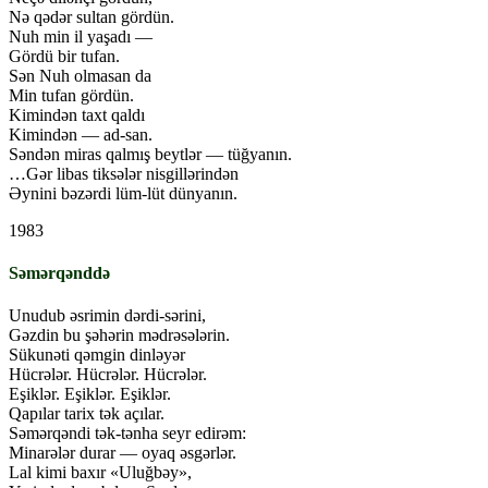
Nə qədər sultan gördün.
Nuh min il yaşadı —
Gördü bir tufan.
Sən Nuh olmasan da
Min tufan gördün.
Kimindən taxt qaldı
Kimindən — ad-san.
Səndən miras qalmış beytlər — tüğyanın.
…Gər libas tiksələr nisgillərindən
Əynini bəzərdi lüm-lüt dünyanın.
1983
Səmərqənddə
Unudub əsrimin dərdi-sərini,
Gəzdin bu şəhərin mədrəsələrin.
Sükunəti qəmgin dinləyər
Hücrələr. Hücrələr. Hücrələr.
Eşiklər. Eşiklər. Eşiklər.
Qapılar tarix tək açılar.
Səmərqəndi tək-tənha seyr edirəm:
Minarələr durar — oyaq əsgərlər.
Lal kimi baxır «Uluğbəy»,