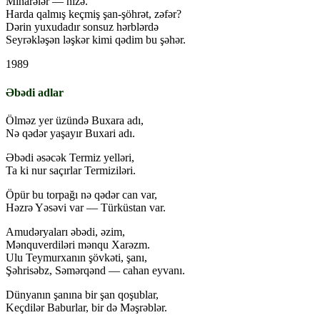
Minarələr — nizə.
Harda qalmış keçmiş şan-şöhrət, zəfər?
Dərin yuxudadır sonsuz hərblərdə
Seyrəkləşən ləşkər kimi qədim bu şəhər.
1989
Əbədi adlar
Ölməz yer üzündə Buxara adı,
Nə qədər yaşayır Buxari adı.
Əbədi əsəcək Termiz yelləri,
Ta ki nur saçırlar Termiziləri.
Öpür bu torpağı nə qədər can var,
Həzrə Yəsəvi var — Türküstan var.
Amudəryaları əbədi, əzim,
Mənquverdiləri mənqu Xarəzm.
Ulu Teymurxanın şövkəti, şanı,
Şəhrisəbz, Səmərqənd — cahan eyvanı.
Dünyanın şanına bir şan qoşublar,
Keçdilər Baburlar, bir də Məşrəblər.