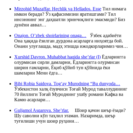
Mirzohid Muzaffar. Hechlik va Hellados. Esse
Тил нимага
имкон беради? Ўз қафасимизни яратишгами? Тил
инсоннинг энг даҳшатли эринчоқлиги эмасмиди? Биз
дунёни аввал…
Onajon. O’zbek shoirlarining onaga…
Ўзбек адабиёти
Она ҳақида ёзилган дурдона асарларга ниҳоятда бой.
Онани улуғлашда, мадҳ этишда ижодкорларимиз чин…
Xurshid Davron. Muhabbat haqida she’rlar (I)
Ёдларингга
олурмисан сирли дамларни, Ёдларингга олурмисан
ширин ғамларни, Ёқиб қўйиб тун қўйнида ёки
шамларни Мени ёдга…
Bibi Robia Saidova. Tog‘ay Murodning “Bu dunyoda…
Ўзбекистон халқ ёзувчиси Тоғай Мурод таваллудининг
70 йиллиги Тоғай Муроднинг ушбу романи Кафка ва
Камю асарлари…
Guljamol Asqarova. She’rlar.
Шоир қачон шеър ёзади?
Шу саволни кўп таҳлил этаман. Назаримда, шеър
туғилиши учун шоир руҳини…