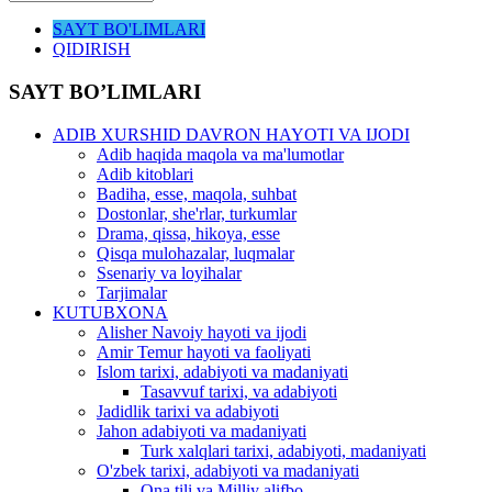
SAYT BO'LIMLARI
QIDIRISH
SAYT BO’LIMLARI
ADIB XURSHID DAVRON HAYOTI VA IJODI
Adib haqida maqola va ma'lumotlar
Adib kitoblari
Badiha, esse, maqola, suhbat
Dostonlar, she'rlar, turkumlar
Drama, qissa, hikoya, esse
Qisqa mulohazalar, luqmalar
Ssenariy va loyihalar
Tarjimalar
KUTUBXONA
Alisher Navoiy hayoti va ijodi
Amir Temur hayoti va faoliyati
Islom tarixi, adabiyoti va madaniyati
Tasavvuf tarixi, va adabiyoti
Jadidlik tarixi va adabiyoti
Jahon adabiyoti va madaniyati
Turk xalqlari tarixi, adabiyoti, madaniyati
O'zbek tarixi, adabiyoti va madaniyati
Ona tili va Milliy alifbo