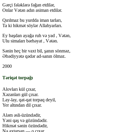
Gərçi fələklərə fəğan etdilər,
Onlar Vətən adın asiman etdilər.
Qırılmaz bu yurdda iman tarları,
Ta ki hikmət söylər Allahyarları.
Ey başdan ayağa ruh və yad , Vətən,
Ulu simaları bərhəyat , Vətən.
Sənin heç bir vaxt bil, şanın sönməz,
Əbədiyyətə qədər ad-sanın ölməz.
2000
Təriqət torpağı
Alovları kül çıxar,
Xəzanları gül çıxar.
Lay-lay, qat-qat torpaq deyil,
Yer altından dil çıxar.
Aləm əsli-üzündədir,
Yəni qaş və gözündədir.
Hikmət sənin özündədir,
Nə axtarsan — o çıxar.