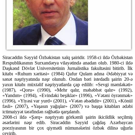
Siracəddin Səyyid Özbəkistan xalq şairidir. 1958-ci ildə Özbəkistan
Respublikasının Surxandərya vilayətində anadan olub. 1980-ci ildə
Daşkənd Dövlət Universitetinin Jurnalistika fakultəsini bitirib. İlk
kitabı «Ruhum xəritəsi» (1984) Qafur Qulam adına Ədəbiyyat və
sənət nəşriyyatında nəşr olunub. Ondan bəri istedadlı şairin 20-ə
yaxın kitabı müxtəlif nəşriyyatlarda çap edilib: «Sevgi məmləkəti»
(1987), «Qoru» (1990), «Mehr qalır, məhəbbət qalır» (1992),
«Yandım» (1994), «Evindəki beşiklər» (1996), «Vətəni öyrənmək»
(1996), «Yiyəsi var yurd» (2001), «Vətən əbədidir» (2001), «Könül
fəsli» (2007), «Yaşasın yağışlar» (2007) və başqa kitabları ədəbi
ictimaiyyət tərəfindən rəğbətlə qarşılanıb.
2008-ci ildə «Şərq» nəşriyyatı görkəmli şairin ikicildlik seçilmiş
əsərlərini nəşr edib. Siracəddin Səyyid çağdaş Azərbaycan
poeziyasının bir çox qiymətli nümunələrini özbək dilinə uğurla
çevirib.