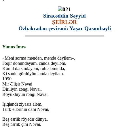
Siracəddin Səyyid
ŞEİRLƏR
Özbəkcədən çevirəni: Yaşar Qasımbəyli
Yunus İmrə
«Məni sorma məndən, məndə deyiləm»,
Fəqir donundayam, canda deyiləm.
Könül dərsindəyəm, ruh aləmində,
Ki sənin gördüyün təndə deyiləm.
1990
Mir Əlişir Nəvai
Diriliyin zəngi Nəvai,
Böyüklüyün rəngi Nəvai.
İşıqlandı ziyasız aləm,
Türk ellərinin danı Nəvai.
Beş əsrlik röyadır dünya,
Beş əsrlik çini Nəvai.