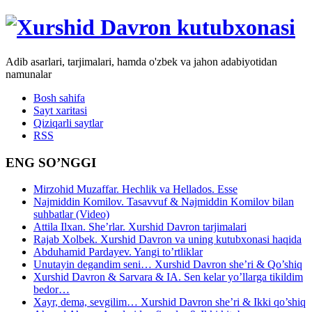
Adib asarlari, tarjimalari, hamda o'zbek va jahon adabiyotidan
namunalar
Bosh sahifa
Sayt xaritasi
Qiziqarli saytlar
RSS
ENG SO’NGGI
Mirzohid Muzaffar. Hechlik va Hellados. Esse
Najmiddin Komilov. Tasavvuf & Najmiddin Komilov bilan
suhbatlar (Video)
Attila Ilxan. She’rlar. Xurshid Davron tarjimalari
Rajab Xolbek. Xurshid Davron va uning kutubxonasi haqida
Abduhamid Pardayev. Yangi to’rtliklar
Unutayin degandim seni… Xurshid Davron she’ri & Qo’shiq
Xurshid Davron & Sarvara & IA. Sen kelar yo’llarga tikildim
bedor…
Xayr, dema, sevgilim… Xurshid Davron she’ri & Ikki qo’shiq