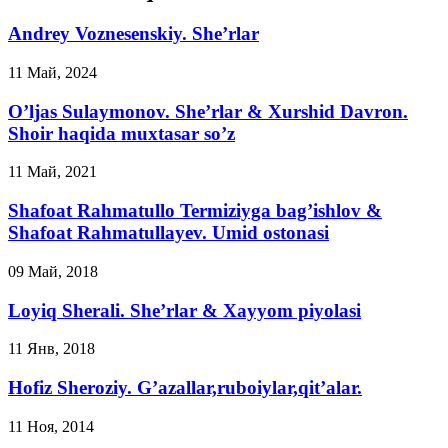
Andrey Voznesenskiy. She’rlar
11 Май, 2024
O’ljas Sulaymonov. She’rlar & Xurshid Davron.
Shoir haqida muxtasar so’z
11 Май, 2021
Shafoat Rahmatullo Termiziyga bag’ishlov &
Shafoat Rahmatullayev. Umid ostonasi
09 Май, 2018
Loyiq Sherali. She’rlar & Xayyom piyolasi
11 Янв, 2018
Hofiz Sheroziy. G’azallar,ruboiylar,qit’alar.
11 Ноя, 2014