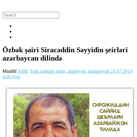
Özbək şairi Siracəddin Səyyidin şeirləri
azərbaycan dilində
Muallif
Adib
:
Turk xalqlari tarixi, adabiyoti, madaniyati
23.07.2014
izoh yo'q