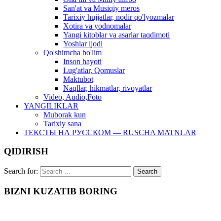
San'at va Musiqiy meros
Tarixiy hujjatlar, nodir qo'lyozmalar
Xotira va yodnomalar
Yangi kitoblar va asarlar taqdimoti
Yoshlar ijodi
Qo'shimcha bo'lim
Inson hayoti
Lug'atlar, Qomuslar
Maktubot
Naqllar, hikmatlar, rivoyatlar
Video, Audio,Foto
YANGILIKLAR
Muborak kun
Tarixiy sana
ТЕКСТЫ НА РУССКОМ — RUSCHA MATNLAR
QIDIRISH
Search for:
BIZNI KUZATIB BORING