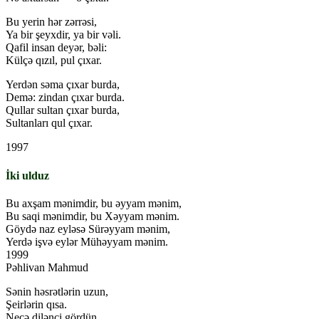
Bu yerin hər zərrəsi,
Ya bir şeyxdir, ya bir vəli.
Qafil insan deyər, bəli:
Külçə qızıl, pul çıxar.
Yerdən səma çıxar burda,
Demə: zindan çıxar burda.
Qullar sultan çıxar burda,
Sultanları qul çıxar.
1997
İki ulduz
Bu axşam mənimdir, bu əyyam mənim,
Bu saqi mənimdir, bu Xəyyam mənim.
Göydə naz eyləsə Sürəyyam mənim,
Yerdə işvə eylər Mühəyyam mənim.
1999
Pəhlivan Mahmud
Sənin həsrətlərin uzun,
Şeirlərin qısa.
Neçə dilənçi gördün,