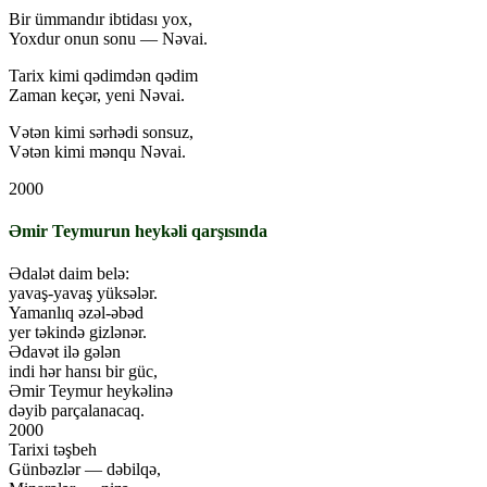
Bir ümmandır ibtidası yox,
Yoxdur onun sonu — Nəvai.
Tarix kimi qədimdən qədim
Zaman keçər, yeni Nəvai.
Vətən kimi sərhədi sonsuz,
Vətən kimi mənqu Nəvai.
2000
Əmir Teymurun heykəli qarşısında
Ədalət daim belə:
yavaş-yavaş yüksələr.
Yamanlıq əzəl-əbəd
yer təkində gizlənər.
Ədavət ilə gələn
indi hər hansı bir güc,
Əmir Teymur heykəlinə
dəyib parçalanacaq.
2000
Tarixi təşbeh
Günbəzlər — dəbilqə,