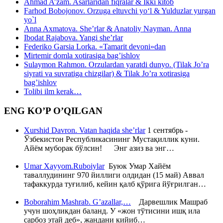
Ahmad A’zam. Asarlaridan fiqralar & Ikki kitob
Farhod Bobojonov. Orzuga eltuvchi yo‘l & Yulduzlar yurgan
yo`l
Anna Axmatova. She’rlar & Anatoliy Nayman. Anna
Ibodat Rajabova. Yangi she’rlar
Federiko Garsia Lorka. «Tamarit devoni»dan
Mirtemir domla xotirasiga bag’ishlov
Sulaymon Rahmon. Orzulardan yaratdi dunyo. (Tilak Jo’ra
siyrati va suvratiga chizgilar) & Tilak Jo’ra xotirasiga
bag’ishlov
Tolibi ilm kerak…
ENG KO’P O’QILGAN
Xurshid Davron. Vatan haqida she’rlar
1 сентябрь -
Ўзбекистон Республикасининг Мустақиллик куни.
Айём муборак бўлсин! Энг азиз ва энг…
Umar Xayyom.Ruboiylar
Буюк Умар Хайём
таваллудининг 970 йиллиги олдидан (15 май) Аввал
тафаккурда туғилиб, кейин қалб қўрига йўғрилган…
Boborahim Mashrab. G’azallar,…
Дарвешлик Машраб
учун шоҳликдан баланд. У «жон тўтисини ишқ ила
сарбоз этай деб», жандани кийиб…