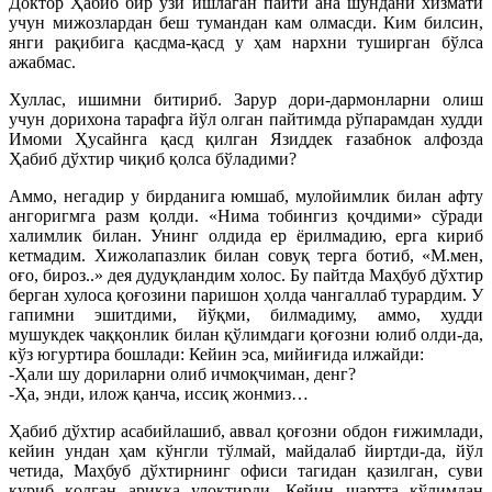
Доктор Ҳабиб бир ўзи ишлаган пайти ана шунданй хизмати
учун мижозлардан беш тумандан кам олмасди. Ким билсин,
янги рақибига қасдма-қасд у ҳам нархни туширган бўлса
ажабмас.
Хуллас, ишимни битириб. Зарур дори-дармонларни олиш
учун дорихона тарафга йўл олган пайтимда рўпарамдан худди
Имоми Ҳусайнга қасд қилган Язиддек ғазабнок алфозда
Ҳабиб дўхтир чиқиб қолса бўладими?
Аммо, негадир у бирданига юмшаб, мулойимлик билан афту
ангоригмга разм қолди. «Нима тобингиз қочдими» сўради
халимлик билан. Унинг олдида ер ёрилмадию, ерга кириб
кетмадим. Хижолапазлик билан совуқ терга ботиб, «М.мен,
оғо, бироз..» дея дудуқландим холос. Бу пайтда Маҳбуб дўхтир
берган хулоса қоғозини паришон ҳолда чангаллаб турардим. У
гапимни эшитдими, йўқми, билмадиму, аммо, худди
мушукдек чаққонлик билан қўлимдаги қоғозни юлиб олди-да,
кўз югуртира бошлади: Кейин эса, мийиғида илжайди:
-Ҳали шу дориларни олиб ичмоқчиман, денг?
-Ҳа, энди, илож қанча, иссиқ жонмиз…
Ҳабиб дўхтир асабийлашиб, аввал қоғозни обдон ғижимлади,
кейин ундан ҳам кўнгли тўлмай, майдалаб йиртди-да, йўл
четида, Маҳбуб дўхтирнинг офиси тагидан қазилган, суви
қуриб қолган ариққа улоқтирди. Кейин шартта қўлимдан