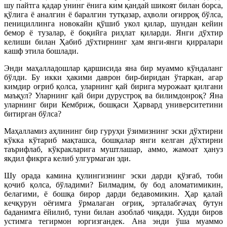
шу пайтга қадар унинг ёнига ким қандай шикоят билан борса,
қўлига ё аналгин ё баралгин тутқазар, аҳволи оғирроқ бўлса,
пенициллинга новокайн қўшиб укол қилар, шундан кейин
бемор ё тузалар, ё боқийга риҳлат қиларди. Янги дўхтир
келиши билан Ҳабиб дўхтирнинг ҳам янги-янги қирралари
кашф этила бошлади.
Энди маҳалладошлар қаршисида яна бир муаммо кўндаланг
бўлди. Бу икки ҳакими даврон бир-биридан ўтаркан, агар
кимдир оғриб қолса, уларнинг қай бирига мурожаат қилгани
маъқул? Уларнинг қай бири дурустроқ ва билимдонроқ? Яна
уларнинг бири Кембриж, бошқаси Ҳарвард университетини
битирган бўлса?
Маҳалламиз аҳлининг бир гуруҳи ўзимизнинг эски дўхтирни
кўкка кўтариб мақташса, бошқалар янги келган дўхтирни
таърифлаб, кўкракларига муштлашар, аммо, жамоат ҳануз
якдил фикрга келиб улгурмаган эди.
Шу орада камина қулингизнинг эски дарди қўзғаб, тоби
қочиб қолса, бўладими? Билмадим, бу бод аломатимикин,
белагими, ё бошқа бирор дарди бедавомикин. Ҳар қалай
кечқурун оёғимга ўрмалаган оғриқ, эрталабгачаҳ бутун
баданимга ёйилиб, туни билан азоблаб чиқади. Худди биров
устимга тегирмон юргизгандек. Ана энди ўша муаммо