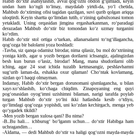
Habib do‘xtir asabiylashib, avval qog‘ozni obdon g‘ijimladi, keyin
undan ham ko‘ngli to‘lmay, maydalab yirtdi-da, yo‘l chetida,
Mahbub do‘xtirning ofisi tagidan qazilgan, suvi qurib qolgan ariqqa
uloqtirdi. Keyin shartta qo‘limdan tutib, o‘zining qabulxonasi tomon
yetakladi. Uning orqasidan jimgina ergasharkanman, ro‘paradagi
derazadan Mahbub do‘xtir biz tomondan ko‘z uzmay turganini
ko‘rdim.
Habib do‘xtir stol ortiga o‘tarkan, allanarsalarni to‘ng‘illagancha,
qog‘ozga bir balolarni yoza boshladi:
-Tavba, siz qanqa odamisz birodar, nima qilasiz, bu mol do‘xtriining
yoniga kirib, agar u yozib bergan dorilarni ichsangiz, ajalingizdan
besh kun burun o‘lasiz, birodar! Mang, mana shudorilarni olib
iching, agar 24 soat ichida tuzalib ketmasangiz, peshlavhamni
sug‘urib laman-da, eshakka oxur qilaman! Cho‘ntak kovlamang,
sizdan qo‘l haqqi olmayman.
Indamay, Habib do‘xtir bergan dorunomani qismlagancha, u bilan
xayr-xo‘shlashib, ko‘chaga chiqdim. Zinapoyaning eng quyi
pog‘onasidan oyog‘imni uzishimni bilaman, narigi tarafda poylab
turgan Mahbub do‘xtir yo‘lni ikki hatlashda kesib o‘tdiyu,
qo‘limdagi qog‘ozga yopishdi, uni ko‘zdan kechirgach, menga yeb
qo‘ygadek tikildi?
-Men yozib bergan xulosa qani? Bu nima?
-B..Bu hali… ichburug‘ bo‘lganm uchun… do‘xtir Habibga ham
uchragandim…
-Aldama, — dedi Mahbub do‘xtir va haligi qog‘ozni mayda-mayda