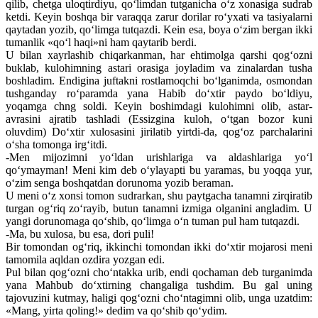
qilib, chetga uloqtirdiyu, qo‘limdan tutganicha o‘z xonasiga sudrab
ketdi. Keyin boshqa bir varaqqa zarur dorilar ro‘yxati va tasiyalarni
qaytadan yozib, qo‘limga tutqazdi. Kein esa, boya o‘zim bergan ikki
tumanlik «qo‘l haqi»ni ham qaytarib berdi.
U bilan xayrlashib chiqarkanman, har ehtimolga qarshi qog‘ozni
buklab, kulohimning astari orasiga joyladim va zinalardan tusha
boshladim. Endigina juftakni rostlamoqchi bo‘lganimda, osmondan
tushganday ro‘paramda yana Habib do‘xtir paydo bo‘ldiyu,
yoqamga chng soldi. Keyin boshimdagi kulohimni olib, astar-
avrasini ajratib tashladi (Essizgina kuloh, o‘tgan bozor kuni
oluvdim) Do‘xtir xulosasini jirilatib yirtdi-da, qog‘oz parchalarini
o‘sha tomonga irg‘itdi.
-Men mijozimni yo‘ldan urishlariga va aldashlariga yo‘l
qo‘ymayman! Meni kim deb o‘ylayapti bu yaramas, bu yoqqa yur,
o‘zim senga boshqatdan dorunoma yozib beraman.
U meni o‘z xonsi tomon sudrarkan, shu paytgacha tanamni zirqiratib
turgan og‘riq zo‘rayib, butun tanamni izmiga olganini angladim. U
yangi dorunomaga qo‘shib, qo‘limga o‘n tuman pul ham tutqazdi.
-Ma, bu xulosa, bu esa, dori puli!
Bir tomondan og‘riq, ikkinchi tomondan ikki do‘xtir mojarosi meni
tamomila aqldan ozdira yozgan edi.
Pul bilan qog‘ozni cho‘ntakka urib, endi qochaman deb turganimda
yana Mahbub do‘xtirning changaliga tushdim. Bu gal uning
tajovuzini kutmay, haligi qog‘ozni cho‘ntagimni olib, unga uzatdim:
«Mang, yirta qoling!» dedim va qo‘shib qo‘ydim.