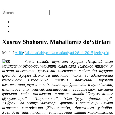
Xusrav Shohoniy. Mahallamiz do‘xtirlari
Muallif
Adib
:
Jahon adabiyoti va madaniyati
28.11.2015
izoh yo'q
Зиёли оилада туғилган Хусрав Шоҳоний асли
машҳадлик бўлса-да, умрининг охиригача Теҳронда яшаган. У
асосан новеллист, ҳажвиячи ҳикоянавис сифатида шуҳрат
қозонди. Хусрав Шоҳоний табиатан ҳалол ва адолатпеша
бўлганидан ижодининг етакчи мавзусини турмуш
иллатларини, турли тоифа кишилари ўртасидаги мунофиқлик,
амалпарастлик, мансаб-мартабасини суиистеъмол қилишни
қоралаш каби масалалар ташкил қилади.‘‘Боружалининг
кўргуликлари’’, ‘‘Ишратхона’’, ‘‘Оғиз-бурун ўпишганлар”,
“Тўфон” ва бошқа ҳикоялари фикримиз далилидир.
Ёзувчи
асарлари китобхонни ўйлантиради, фикрлашга ундайди.
Ҳаётдаги ғайриинсоний, ғайришаръий хатти-ҳаракатларга,