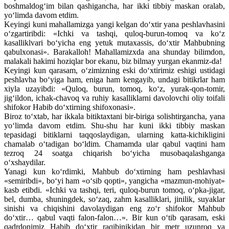
boshmaldog‘im bilan qashigancha, har ikki tibbiy maskan oralab,
yo‘limda davom etdim.
Keyingi kuni mahallamizga yangi kelgan do‘xtir yana peshlavhasini
o‘zgartiribdi: «Ichki va tashqi, quloq-burun-tomoq va ko‘z
kasalliklvari bo‘yicha eng yetuk mutaxassis, do‘xtir Mahbubning
qabulxonasi». Barakalloh! Mahallamizxda ana shunday bilimdon,
malakali hakimi hoziqlar bor ekanu, biz bilmay yurgan ekanmiz-da!
Keyingi kun qarasam, o‘zimizning eski do‘xtirimiz eshigi ustidagi
peshlavha bo‘yiga ham, eniga ham kengayib, undagi bitikrlar ham
xiyla uzayibdi: «Quloq, burun, tomoq, ko‘z, yurak-qon-tomir,
jig‘ildon, ichak-chavoq va ruhiy kasalliklarni davolovchi oliy toifali
shifokor Habib do‘xtirning shifoxonasi».
Biroz to‘xtab, har ikkala bitiktaxtani bir-biriga solishtirgancha, yana
yo‘limda davom etdim. Shu-shu har kuni ikki tibbiy maskan
tepasidagi bitiklarni taqqoslaydigan, ularning katta-kichikligini
chamalab o‘tadigan bo‘ldim. Chamamda ular qabul vaqtini ham
tezroq 24 soatga chiqarish bo‘yicha musobaqalashganga
o‘xshaydilar.
Yanagi kun ko‘rdimki, Mahbub do‘xtirning ham peshlavhasi
«semiribdi», bo‘yi ham «o‘sib qopti», yangicha «mazmun-mohiyat»
kasb etibdi. «Ichki va tashqi, teri, quloq-burun tomoq, o‘pka-jigar,
bel, dumba, shuningdek, so‘zaq, zahm kasalliklari, jinilik, suyaklar
sinishi va chiqishini davolaydigan eng zo‘r shifokor Mahbub
do‘xtir… qabul vaqti falon-falon…». Bir kun o‘tib qarasam, eski
qadrdonimiz Habib do‘xtir raqibinikidan bir metr uzunroq va