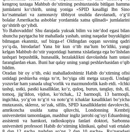
kengroq taxtaga Mahbub do‘xtirning peshtaxtasida bitilgan hamma
jumlalarni ko‘chirib, uning yoniga «SPID kasalligi Ibn Sino
ko‘rsatmalari va zamonaviy tibbiyot usulida davolanadi, o‘g‘il
bolalar Amerikacha asboblar yordamida xatna qilinadi» jumlalarini
qo‘shtirib qo‘yibdi.
Yo Bahovaddin! Shu darajada yuksak bilim va iste’dod egasi bilan
shuncha paytgacha bir mahallada yashab, uning naqadar buyukligini
bilmagan ekanmiz, suf bizga-e! Oldingdan oqqan suvning qadri
yo‘q-da, birodarlar! Yana bir kun o‘tib ma’lum bo‘ldiki, yangi
kelgan Mahbub do‘xtir yuqoridagi hamma xislatlarga ega bo‘lishdan
tashqari bepushtlik, hunasalik, hezalaklikni davolashda ham ustasi
faranglardan ekan. Buni har qalay uning yangi peshlavhasidan o‘qib
bildim.
Oradan bir oy o‘tib, eski mahalladoshimiz Habib do‘xtirning ofisi
ustidagi peshlavha eniga to‘rt, bo‘yiga olti metga uzaydi. Undagi
yozuvlar ham yanada ulug‘vorlik va mazmundorlik kasb etdi. «Ichki
tashqi, ustki, pastki kasalliklar, ko‘z, quloq, burun, tanglay, tish, til,
tomoq, jig‘ildon, vijdon, ko‘richak,, 12 barmoqli, 13 barmoqli,
ingichka, yo‘g‘on to‘g‘ri va noto‘g‘ri ichaklar kasalliklari bo‘yicha
mutaxassis, skleroz, so‘zak, sifilis, SPID kasallikldarini davolovchi,
amrikoncha usulda xatna qiluvchi, Londonning Kembrij
universitetini tamomlagan, mashhur ingliz jarrohi og‘oyi Eduardning
assistenti va hamkori, radioskopiya fanlari doktori, Sarbonna
universiteti professori Habib do‘xtirning klinikasi, qabul vati ertalab
8 dan 12 gacha, tushdan so‘ng 2 dan 10 gacha». Ro‘paradagi