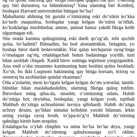
qay biri durustroq va bilimdonroq? Yana ularning biri Kembrij,
boshqasi Harvard universitetini bitirgan bo‘lsa?
Mahallamiz ahlining bir guruhi o‘zimizning eski do‘xtirni ko‘kka
ko‘tarib maqtashsa, boshqalar yangi kelgan do‘xtirni ta’riflab,
ko‘kraklariga mushtlashar, ammo, jamoat hanuz yakdil fikrga kelib
ulgurmagan edi.
Shu orada kamina qulingizning eski dardi qo‘zg‘ab, tobi qochib
qolsa, bo‘ladimi? Bilmadim, bu bod alomatimikin, belagimi, yo
boshqa biror dardi bedavomikin. Har qalay kechqurun oyog‘imga
o‘rmalagan og‘riq, ertalabgachah butun badanimga yoyilib, tuni
bilan azoblab chiqadi. Xuddi birov ustimga tegirmon yurgizgandek.
Ana endi o‘sha muammo kaminaning ham boshini qotira boshladi:
Xo‘sh, bu ikki Luqmoni hakimning qay biriga borsam, tezroq va
osonroq bu azoblardan qutular ekanman?
Oila a’zolarim, meni ko‘rgani kelgan kelgan do‘stu yoronlar, tanish-
bilishlar bilan maslahatlashdim, ularning fikriga quloq tutdim.
Birovdaor ming qilsa-da, sinashti, o‘zimizning odam, Habib
do‘xtirga bor, deyishsa, boshqalar, yangi kelgan yosh, tajribali
Mahbub do‘xtirga uchrashimni tavsiya qilishardi. Habib do‘xtiga
uchray desam, qo‘lidan nimalar kelishini yaxshi bilaman, lekin
uning yuziga oyoq bosib, to‘ppa-to‘g‘ri Mahbub do‘xtirning
qabuliga kirish ham noqulay.
Ertalabgacha o‘ylab chiqdim va nima bo‘lsa bo‘lar deya, yangi
kelgan Mahbub do‘xtirning qabulxonasiga yo‘l oldim.