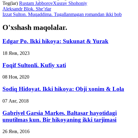
Teg(lar)
Rustam Jabborov
Xusrav Shohoniy
Aleksandr Blok. She’rlar
Izzat Sulton. Muqaddima. Tugallanmagan romandan ikki bob
O'xshash maqolalar.
Edgar Po. Ikki hikoya: Sukunat & Yurak
18 Янв, 2023
Foqif Sultonli. Kufiy xati
08 Ноя, 2020
Sodiq Hidoyat. Ikki hikoya: Obji xonim & Lola
07 Авг, 2018
Gabriyel Garsia Markes. Baltasar hayotidagi
unutilmas kun. Bir hikoyaning ikki tarjimasi
26 Янв, 2016