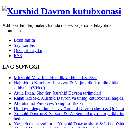
Adib asarlari, tarjimalari, hamda o'zbek va jahon adabiyotidan
namunalar
Bosh sahifa
Sayt xaritasi
Qiziqarli saytlar
RSS
ENG SO’NGGI
Mirzohid Muzaffar. Hechlik va Hellados. Esse
Najmiddin Komilov. Tasavvuf & Najmiddin Komilov bilan
suhbatlar (Video)
Attila Ilxan. She’rlar. Xurshid Davron tarjimalari
Rajab Xolbek. Xurshid Davron va uning kutubxonasi haqida
Abduhamid Pardayev. Yangi to’rtliklar
Unutayin degandim seni… Xurshid Davron she’ri & Qo’shiq
Xurshid Davron & Sarvara & IA. Sen kelar yo’llarga tikildim
bedor…
Xayr, dema, sevgilim… Xurshid Davron she’ri & Ikki qo’shiq