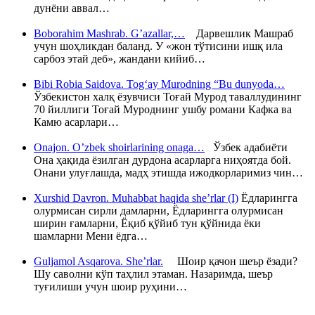
дунёни аввал…
Boborahim Mashrab. G’azallar,…
Дарвешлик Машраб
учун шоҳликдан баланд. У «жон тўтисини ишқ ила
сарбоз этай деб», жандани кийиб…
Bibi Robia Saidova. Tog‘ay Murodning “Bu dunyoda…
Ўзбекистон халқ ёзувчиси Тоғай Мурод таваллудининг
70 йиллиги Тоғай Муроднинг ушбу романи Кафка ва
Камю асарлари…
Onajon. O’zbek shoirlarining onaga…
Ўзбек адабиёти
Она ҳақида ёзилган дурдона асарларга ниҳоятда бой.
Онани улуғлашда, мадҳ этишда ижодкорларимиз чин…
Xurshid Davron. Muhabbat haqida she’rlar (I)
Ёдларингга
олурмисан сирли дамларни, Ёдларингга олурмисан
ширин ғамларни, Ёқиб қўйиб тун қўйнида ёки
шамларни Мени ёдга…
Guljamol Asqarova. She’rlar.
Шоир қачон шеър ёзади?
Шу саволни кўп таҳлил этаман. Назаримда, шеър
туғилиши учун шоир руҳини…