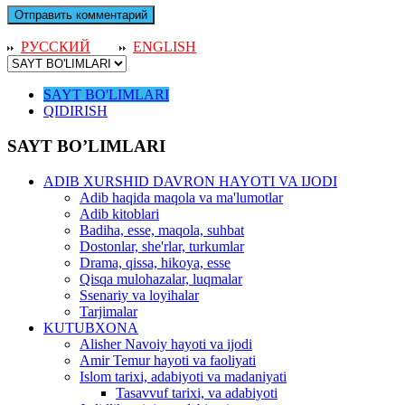
РУССКИЙ
ENGLISH
SAYT BO'LIMLARI
QIDIRISH
SAYT BO’LIMLARI
ADIB XURSHID DAVRON HAYOTI VA IJODI
Adib haqida maqola va ma'lumotlar
Adib kitoblari
Badiha, esse, maqola, suhbat
Dostonlar, she'rlar, turkumlar
Drama, qissa, hikoya, esse
Qisqa mulohazalar, luqmalar
Ssenariy va loyihalar
Tarjimalar
KUTUBXONA
Alisher Navoiy hayoti va ijodi
Amir Temur hayoti va faoliyati
Islom tarixi, adabiyoti va madaniyati
Tasavvuf tarixi, va adabiyoti