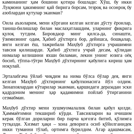
каминанинг ҳам бошини қотира бошлади: Хўш, бу икки
Луқмони ҳакимнинг қай бирига борсам, тезроқ ва осонроқ бу
азоблардан қутулар эканман?
Оила аъзоларим, мени кўргани келган келган дўсту ёронлар,
таниш-билишлар билан маслаҳатлашдим, уларнинг фикрига
қулоқ тутдим. Бировдаор минг қилса-да, синашти,
ўзимизнинг одам, Ҳабиб дўхтирга бор, дейишса, бошқалар,
янги келган ёш, тажрибали Маҳбуб дўхтирга учрашимни
тавсия қилишарди. Ҳабиб дўхтига учрай десам, қўлидан
нималар келишини яхши биламан, лекин унинг юзига оёқ
босиб, тўппа-тўғри Маҳбуб дўхтирнинг қабулига кириш ҳам
ноқулай.
Эрталабгача ўйлаб чиқдим ва нима бўлса бўлар дея, янги
келган Маҳбуб дўхтирнинг қабулхонасига йўл олдим.
Зинапоялардан кўтарилар эканман, қаршидаги деразадан эски
қадрдоним менинг ҳар қадамимни пойлаб ўтирганини
сезмабман.
Маҳбуб дўхтир мени хушмуомалалик билан қабул қилди.
Ҳаммаёғимни текшириб кўрди. Тавсияларин ва ичишим
керак бўлган дориларни бир парча қоғозга битиб, қўлимга
тутқазди. Хизмат ҳақи – хона деворига осиб қўйилганидек
икки туманни тўлаб, ортимга бурилдим. Агар адашмасам,