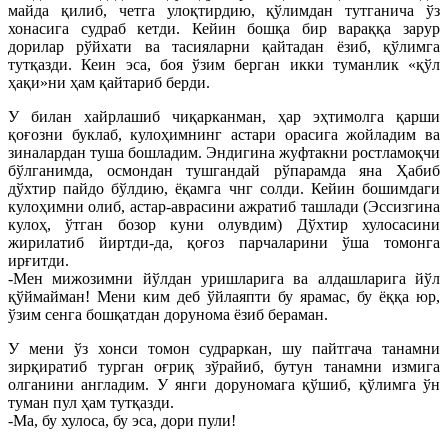
майда қилиб, четга улоқтирдию, қўлимдан тутганича ўз
хонасига судраб кетди. Кейин бошқа бир вараққа зарур
дорилар рўйхати ва тасияларни қайтадан ёзиб, қўлимга
тутқазди. Кеин эса, боя ўзим берган икки туманлик «қўл
ҳақи»ни ҳам қайтариб берди.
У билан хайрлашиб чиқарканман, ҳар эҳтимолга қарши
қоғозни буклаб, кулоҳимнинг астари орасига жойладим ва
зиналардан туша бошладим. Эндигина жуфтакни ростламоқчи
бўлганимда, осмондан тушгандай рўпарамда яна Ҳабиб
дўхтир пайдо бўлдию, ёқамга чнг солди. Кейин бошимдаги
кулоҳимни олиб, астар-аврасини ажратиб ташлади (Эссизгина
кулоҳ, ўтган бозор куни олувдим) Дўхтир хулосасини
жирилатиб йиртди-да, қоғоз парчаларини ўша томонга
ирғитди.
-Мен мижозимни йўлдан уришларига ва алдашларига йўл
қўймайман! Мени ким деб ўйлаяпти бу ярамас, бу ёққа юр,
ўзим сенга бошқатдан дорунома ёзиб бераман.
У мени ўз хонси томон судраркан, шу пайтгача танамни
зирқиратиб турган оғриқ зўрайиб, бутун танамни измига
олганини англадим. У янги доруномага қўшиб, қўлимга ўн
туман пул ҳам тутқазди.
-Ма, бу хулоса, бу эса, дори пули!