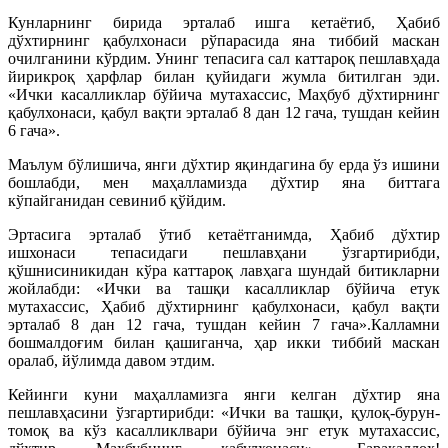
Кунларнинг бирида эрталаб ишга кетаётиб, Ҳабиб
дўхтирнинг қабулхонаси рўпарасида яна тиббий маскан
очилганини кўрдим. Унинг тепасига сал каттароқ пешлавҳада
йирикроқ ҳарфлар билан қуйидаги жумла битилган эди.
«Ички касалликлар бўйича мутахассис, Маҳбуб дўхтирнинг
қабулхонаси, қабул вақти эрталаб 8 дан 12 гача, тушдан кейин
6 гача».
Маълум бўлишича, янги дўхтир яқиндагина бу ерда ўз ишини
бошлабди, мен маҳалламизда дўхтир яна биттага
кўпайганидан севиниб қўйдим.
Эртасига эрталаб ўтиб кетаётганимда, Ҳабиб дўхтир
ишхонаси тепасидаги пешлавҳани ўзгартирибди,
қўшнисиникидан кўра каттароқ лавҳага шундай битикларни
жойлабди: «Ички ва ташқи касалликлар бўйича етук
мутахассис, Ҳабиб дўхтирнинг қабулхонаси, қабул вақти
эрталаб 8 дан 12 гача, тушдан кейин 7 гача».Калламни
бошмалдоғим билан қашиганча, ҳар икки тиббий маскан
оралаб, йўлимда давом этдим.
Кейинги куни маҳалламизга янги келган дўхтир яна
пешлавҳасини ўзгартирибди: «Ички ва ташқи, қулоқ-бурун-
томоқ ва кўз касалликлвари бўйича энг етук мутахассис,