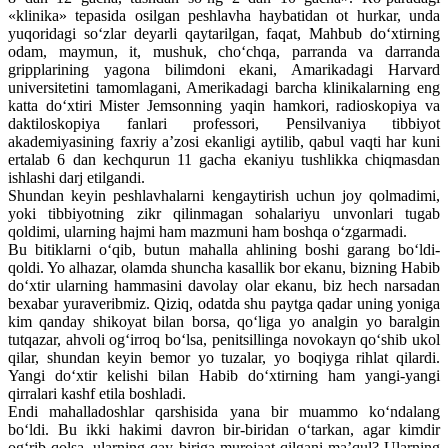
«klinika» tepasida osilgan peshlavha haybatidan ot hurkar, unda
yuqoridagi so‘zlar deyarli qaytarilgan, faqat, Mahbub do‘xtirning
odam, maymun, it, mushuk, cho‘chqa, parranda va darranda
gripplarining yagona bilimdoni ekani, Amarikadagi Harvard
universitetini tamomlagani, Amerikadagi barcha klinikalarning eng
katta do‘xtiri Mister Jemsonning yaqin hamkori, radioskopiya va
daktiloskopiya fanlari professori, Pensilvaniya tibbiyot
akademiyasining faxriy a’zosi ekanligi aytilib, qabul vaqti har kuni
ertalab 6 dan kechqurun 11 gacha ekaniyu tushlikka chiqmasdan
ishlashi darj etilgandi.
Shundan keyin peshlavhalarni kengaytirish uchun joy qolmadimi,
yoki tibbiyotning zikr qilinmagan sohalariyu unvonlari tugab
qoldimi, ularning hajmi ham mazmuni ham boshqa o‘zgarmadi.
Bu bitiklarni o‘qib, butun mahalla ahlining boshi garang bo‘ldi-
qoldi. Yo alhazar, olamda shuncha kasallik bor ekanu, bizning Habib
do‘xtir ularning hammasini davolay olar ekanu, biz hech narsadan
bexabar yuraveribmiz. Qiziq, odatda shu paytga qadar uning yoniga
kim qanday shikoyat bilan borsa, qo‘liga yo analgin yo baralgin
tutqazar, ahvoli og‘irroq bo‘lsa, penitsillinga novokayn qo‘shib ukol
qilar, shundan keyin bemor yo tuzalar, yo boqiyga rihlat qilardi.
Yangi do‘xtir kelishi bilan Habib do‘xtirning ham yangi-yangi
qirralari kashf etila boshladi.
Endi mahalladoshlar qarshisida yana bir muammo ko‘ndalang
bo‘ldi. Bu ikki hakimi davron bir-biridan o‘tarkan, agar kimdir
og‘rib qolsa, ularning qay biriga murojaat qilgani ma’qul? Ularning