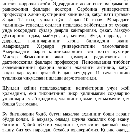
инглиз жарроҳи оғойи Эдуарднинг ассистенти ва ҳамкори,
радиоскопия фанлари доктори, Сарбонна университети
профессори Ҳабиб дўхтирнинг клиникаси, қабул вати эрталаб
8 дан 12 гача, тушдан сўнг 2 дан 10 гача». Рўпарадаги
«клиника» тепасида осилган пешлавҳа ҳайбатидан от ҳуркар,
унда юқоридаги сўзлар деярли қайтарилган, фақат, Маҳбуб
дўхтирнинг одам, маймун, ит, мушук, чўчқа, парранда ва
дарранда гриппларининг ягона билимдони экани,
Амарикадаги Ҳарвард университетини тамомлагани,
Америкадаги барча клиникаларнинг энг катта дўхтири
Мистер Жемсоннинг яқин ҳамкори, радиоскопия ва
дактилоскопия фанлари профессори, Пенсильвания тиббиёт
академиясининг фахрий аъзоси эканлиги айтилиб, қабул
вақти ҳар куни эрталаб 6 дан кечқурун 11 гача эканию
тушликка чиқмасдан ишлаши дарж этилганди.
Шундан кейин пешлавҳаларни кенгайтириш учун жой
қолмадими, ёки тиббиётнинг зикр қилинмаган соҳаларию
унвонлари тугаб қолдими, уларнинг ҳажми ҳам мазмуни ҳам
бошқа ўзгармади.
Бу битикларни ўқиб, бутун маҳалла аҳлининг боши гаранг
бўлди-қолди. Ё алҳазар, оламда шунча касаллик бор экану,
бизнинг Ҳабиб дўхтир уларнинг ҳаммасини даволай олар
экану, биз ҳеч нарсадан бехабар юраверибмиз. Қизиқ, одатда