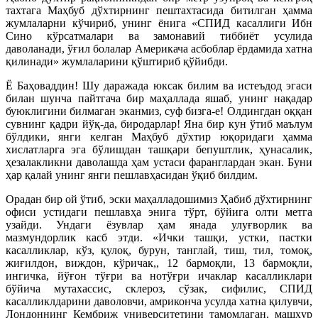
тахтага Маҳбуб дўхтирнинг пештахтасида битилган ҳамма
жумлаларни кўчириб, унинг ёнига «СПИД касаллиги Ибн
Сино кўрсатмалари ва замонавий тиббиёт усулида
даволанади, ўғил болалар Америкача асбоблар ёрдамида хатна
қилинади» жумлаларини қўштириб қўйибди.
Ё Баҳоваддин! Шу даражада юксак билим ва истеъдод эгаси
билан шунча пайтгача бир маҳаллада яшаб, унинг нақадар
буюклигини билмаган эканмиз, суф бизга-е! Олдингдан оққан
сувнинг қадри йўқ-да, биродарлар! Яна бир кун ўтиб маълум
бўлдики, янги келган Маҳбуб дўхтир юқоридаги ҳамма
хислатларга эга бўлишдан ташқари бепуштлик, ҳунасалик,
ҳезалакликни даволашда ҳам устаси фаранглардан экан. Буни
ҳар қалай унинг янги пешлавҳасидан ўқиб билдим.
Орадан бир ой ўтиб, эски маҳалладошимиз Ҳабиб дўхтирнинг
офиси устидаги пешлавҳа энига тўрт, бўйига олти метга
узайди. Ундаги ёзувлар ҳам янада улуғворлик ва
мазмундорлик касб этди. «Ички ташқи, устки, пастки
касалликлар, кўз, қулоқ, бурун, танглай, тиш, тил, томоқ,
жиғилдон, виждон, кўричак,, 12 бармоқли, 13 бармоқли,
ингичка, йўғон тўғри ва нотўғри ичаклар касалликлари
бўйича мутахассис, склероз, сўзак, сифилис, СПИД
касалликлдарини даволовчи, амриконча усулда хатна қилувчи,
Лондоннинг Кембриж университетини тамомлаган, машҳур