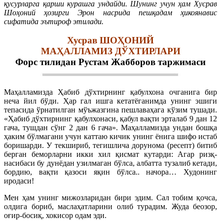
қусурларга қарши курашга ундайди. Шунинг учун ҳам Хусрав
Шоҳоний ҳозирги Эрон насрида пешқадам ҳикоянавис
сифатида эътироф этилади.
Хусрав ШОҲОНИЙ
МАҲАЛЛАМИЗ ДЎХТИРЛАРИ
Форс тилидан Рустам Жабборов таржимаси
Маҳалламизда Ҳабиб дўхтирнинг қабулхона очганига бир
неча йил бўди. Ҳар гал ишга кетатёганимда унинг эшиги
тепасида ўрнатилган мўъжазгина пешлаваҳага кўзим тушади.
«Ҳабиб дўхтирнинг қабулхонаси, қабул вақти эрталаб 9 дан 12
гача, тушдан сўнг 2 дан 6 гача». Маҳалламизда ундан бошқа
ҳаким бўлмагани учун каттаю кичик унинг ёнига шифо истаб
боришарди. У текшириб, тегишлича дорунома (ресепт) битиб
берган беморларни икки хил қисмат кутарди: Агар ризқ-
насибаси бу дунёдан узилмаган бўлса, албатта тузалиб кетади,
бордию, вақти қазоси яқин бўлса.. начора… Худонинг
иродаси!
Мен ҳам унинг мижозларидан бири эдим. Сал тобим қочса,
олдига бориб, маслаҳатларини олиб турадим. Жуда беозор,
оғир-босиқ, хокисор одам эди.