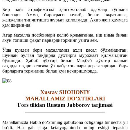
Бир пайт атрофимизда ҳангоматалаб одамлар тўплана
бошлади. Аммо, биротраси келиб, бизни ажратишга,
жанжални тинчитишга журъат қилолмади. Ахир жон ҳаммага
ҳам ширин-да!
Агар маҳалла посбонлари келиб қолмаганда, иш нима билан
якун топиши фақат парвардигорнинг ўзига аён.
Ўша кундан бери маҳалламиз аҳли касал бўлмайдиган,
шундай бўлган тақдирда дўхтирга мурожаат қилмайдиган
бўлишди. Ҳабиб дўхтир билан Маҳбуб дўхтир каллаи
саҳардан қаро кечгача ўз қабулхоналари деразаларидан бир-
бирларига термилиш билан кун кечиришмоқда.
Xusrav SHOHONIY
MAHALLAMIZ DO’XTIRLARI
Fors tilidan Rustam Jabborov tarjimasi
Mahallamizda Habib do‘xtirning qabulxona ochganiga bir necha yil
bo‘di. Har gal ishga ketatyoganimda uning eshigi tepasida