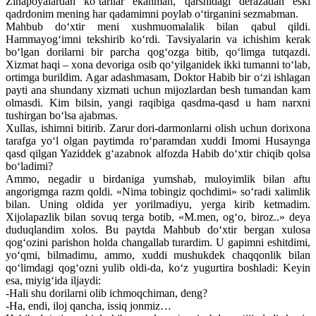
Zinapoyalardan ko‘tarilar ekanman, qarshidagi derazadan eski
qadrdonim mening har qadamimni poylab o‘tirganini sezmabman.
Mahbub do‘xtir meni xushmuomalalik bilan qabul qildi.
Hammayog‘imni tekshirib ko‘rdi. Tavsiyalarin va ichishim kerak
bo‘lgan dorilarni bir parcha qog‘ozga bitib, qo‘limga tutqazdi.
Xizmat haqi – xona devoriga osib qo‘yilganidek ikki tumanni to‘lab,
ortimga burildim. Agar adashmasam, Doktor Habib bir o‘zi ishlagan
payti ana shundany xizmati uchun mijozlardan besh tumandan kam
olmasdi. Kim bilsin, yangi raqibiga qasdma-qasd u ham narxni
tushirgan bo‘lsa ajabmas.
Xullas, ishimni bitirib. Zarur dori-darmonlarni olish uchun dorixona
tarafga yo‘l olgan paytimda ro‘paramdan xuddi Imomi Husaynga
qasd qilgan Yaziddek g‘azabnok alfozda Habib do‘xtir chiqib qolsa
bo‘ladimi?
Ammo, negadir u birdaniga yumshab, muloyimlik bilan aftu
angorigmga razm qoldi. «Nima tobingiz qochdimi» so‘radi xalimlik
bilan. Uning oldida yer yorilmadiyu, yerga kirib ketmadim.
Xijolapazlik bilan sovuq terga botib, «M.men, og‘o, biroz..» deya
duduqlandim xolos. Bu paytda Mahbub do‘xtir bergan xulosa
qog‘ozini parishon holda changallab turardim. U gapimni eshitdimi,
yo‘qmi, bilmadimu, ammo, xuddi mushukdek chaqqonlik bilan
qo‘limdagi qog‘ozni yulib oldi-da, ko‘z yugurtira boshladi: Keyin
esa, miyig‘ida iljaydi:
-Hali shu dorilarni olib ichmoqchiman, deng?
-Ha, endi, iloj qancha, issiq jonmiz…