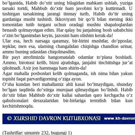
bo‘lganida, Habib do‘xtir uning bilagidan mahkam ushlab, yuziga
tarsaki tortdi, Mahbub do‘xtir ham javobini ko‘p kuttirmadi. U
tushirgan tarsakining jarangi tinmay turib, Habib do‘tir uning
gardaniga musht tushirdi. Ikkoviyam bir qo‘li bilan mening ikki
tomonidan tutib turgani uchun oradagi mushtu shapaloqlardan
benasib qolmayotgan edim. Har qalay bu janjalning bosh sababchisi
o‘zim bo‘lganimdan keyin, jazosini ham olishim kerak-da!
Ular esa, hech narsaga qaramay, bir-birini mushtlar, do‘pposlar,
tepklar, men esa, ularning changalidan chiqishga chandlon urinar,
ammo buning udasidan chiqolmasdim.
Bir payt atrofimizda hangomatalab odamlar to‘plana boshladi.
Ammo, birotrasi kelib, bizni ajratishga, janjalni tinchitishga jur’at
qilolmadi. Axir jon hammaga ham shirin-da!
Agar mahalla posbonlari kelib qolmaganda, ish nima bilan yakun
topishi faqat parvardigorning o‘ziga ayon.
O‘sha kundan beri mahallamiz ahli kasal bo‘lmaydigan, shunday
bo‘lgan taqdirda do‘xtirga murojaat qilmaydigan bo‘lishdi. Habib
do‘xtir bilan Mahbub do‘xtir kallai sahardan qaro kechgacha o‘z
qabulxonalari derazalaridan bir-birlariga termilish bilan kun
kechirishmoqda.
(Tashriflar: umumiy 232, bugungi 1)