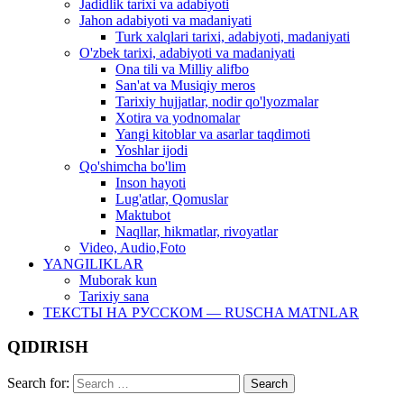
Jadidlik tarixi va adabiyoti
Jahon adabiyoti va madaniyati
Turk xalqlari tarixi, adabiyoti, madaniyati
O'zbek tarixi, adabiyoti va madaniyati
Ona tili va Milliy alifbo
San'at va Musiqiy meros
Tarixiy hujjatlar, nodir qo'lyozmalar
Xotira va yodnomalar
Yangi kitoblar va asarlar taqdimoti
Yoshlar ijodi
Qo'shimcha bo'lim
Inson hayoti
Lug'atlar, Qomuslar
Maktubot
Naqllar, hikmatlar, rivoyatlar
Video, Audio,Foto
YANGILIKLAR
Muborak kun
Tarixiy sana
ТЕКСТЫ НА РУССКОМ — RUSCHA MATNLAR
QIDIRISH
Search for: