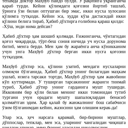
тепамда доктор Маҳбуб пайдо бўлди. У рақибига ўқрайганча
қараб турди. Кейин қўлимдаги қоғозни йиртиб ташлаб,
ўрнига ўзи билан оптушган бир эмас, икки нусха хулосани
қўлимга тутқазди. Кейин эса, худди кўза дастасидай икки
қўлини белига тираб, Ҳабиб дўхтирга ғолибона қараш қилди:
-Хўш, энди нима дейсан?
Ҳабиб дўхтир ҳам шошиб қолмади. Ғижинганча, чўнтагидан
қоғоз чиқардида, тўрт-беш сония иичида уч нусха дорунома
битиб, менга берди. Мен ҳам бу жараёнга анча кўникканим
учун унга Маҳбуб дўхтир берган икки нусға қоғозни
тутқаздим.
Маҳбуб дўхтир эса, қўлини узатиб, мендаги нусхаларни
олмоқчи бўлганида, Ҳабиб дўхтир унинг билагидан маҳкам
ушлаб, юзига тарсаки тортди, Маҳбуб дўхтир ҳам жавобини
кўп куттирмади. У туширган тарсакининг жаранги тинмай
туриб, Ҳабиб дўтир унинг гарданига мушт туширди.
Икковиям бир қўли билан менинг икки томонидан тутиб
тургани учун орадаги мушту шапалоқлардан бенасиб
қолмаётган эдим. Ҳар қалай бу жанжалнинг бош сабабчиси
ўзим бўлганимдан кейин, жазосини ҳам олишим керак-да!
Улар эса, ҳеч нарсага қарамай, бир-бирини муштлар,
дўппослар, тепклар, мен эса, уларнинг чангалидан чиқишга
чандлон уринар, аммо бунинг удасидан чиқолмасдим.