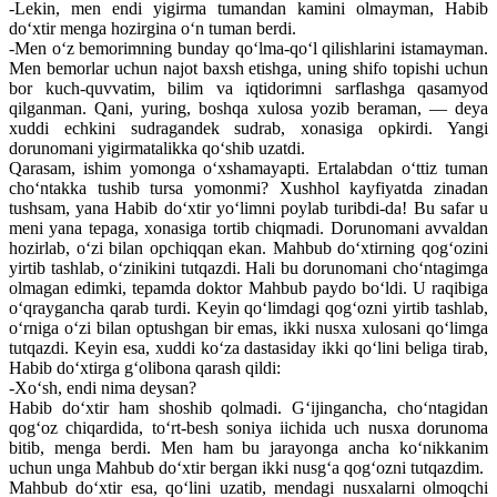
-Lekin, men endi yigirma tumandan kamini olmayman, Habib
do‘xtir menga hozirgina o‘n tuman berdi.
-Men o‘z bemorimning bunday qo‘lma-qo‘l qilishlarini istamayman.
Men bemorlar uchun najot baxsh etishga, uning shifo topishi uchun
bor kuch-quvvatim, bilim va iqtidorimni sarflashga qasamyod
qilganman. Qani, yuring, boshqa xulosa yozib beraman, — deya
xuddi echkini sudragandek sudrab, xonasiga opkirdi. Yangi
dorunomani yigirmatalikka qo‘shib uzatdi.
Qarasam, ishim yomonga o‘xshamayapti. Ertalabdan o‘ttiz tuman
cho‘ntakka tushib tursa yomonmi? Xushhol kayfiyatda zinadan
tushsam, yana Habib do‘xtir yo‘limni poylab turibdi-da! Bu safar u
meni yana tepaga, xonasiga tortib chiqmadi. Dorunomani avvaldan
hozirlab, o‘zi bilan opchiqqan ekan. Mahbub do‘xtirning qog‘ozini
yirtib tashlab, o‘zinikini tutqazdi. Hali bu dorunomani cho‘ntagimga
olmagan edimki, tepamda doktor Mahbub paydo bo‘ldi. U raqibiga
o‘qraygancha qarab turdi. Keyin qo‘limdagi qog‘ozni yirtib tashlab,
o‘rniga o‘zi bilan optushgan bir emas, ikki nusxa xulosani qo‘limga
tutqazdi. Keyin esa, xuddi ko‘za dastasiday ikki qo‘lini beliga tirab,
Habib do‘xtirga g‘olibona qarash qildi:
-Xo‘sh, endi nima deysan?
Habib do‘xtir ham shoshib qolmadi. G‘ijingancha, cho‘ntagidan
qog‘oz chiqardida, to‘rt-besh soniya iichida uch nusxa dorunoma
bitib, menga berdi. Men ham bu jarayonga ancha ko‘nikkanim
uchun unga Mahbub do‘xtir bergan ikki nusg‘a qog‘ozni tutqazdim.
Mahbub do‘xtir esa, qo‘lini uzatib, mendagi nusxalarni olmoqchi