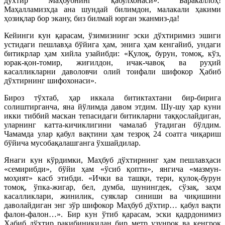
дўхтир Маҳбубнинг қабулхонаси». Баракаллоҳ!
Маҳалламизхда ана шундай билимдон, малакали ҳакими
ҳозиқлар бор экану, биз билмай юрган эканмиз-да!
Кейинги кун қарасам, ўзимизнинг эски дўхтиримиз эшиги
устидаги пешлавҳа бўйига ҳам, энига ҳам кенгайиб, ундаги
битикрлар ҳам хийла узайибди: «Қулоқ, бурун, томоқ, кўз,
юрак-қон-томир, жиғилдон, ичак-чавоқ ва руҳий
касалликларни даволовчи олий тоифали шифокор Ҳабиб
дўхтирнинг шифохонаси».
Бироз тўхтаб, ҳар иккала битиктахтани бир-бирига
солиштирганча, яна йўлимда давом этдим. Шу-шу ҳар куни
икки тиббий маскан тепасидаги битикларни таққослайдиган,
уларнинг катта-кичиклигини чамалаб ўтадиган бўлдим.
Чамамда улар қабул вақтини ҳам тезроқ 24 соатга чиқариш
бўйича мусобақалашганга ўхшайдилар.
Янаги кун кўрдимки, Маҳбуб дўхтирнинг ҳам пешлавҳаси
«семирибди», бўйи ҳам «ўсиб қопти», янгича «мазмун-
моҳият» касб этибди. «Ички ва ташқи, тери, қулоқ-бурун
томоқ, ўпка-жигар, бел, думба, шунингдек, сўзақ, заҳм
касалликлари, жинилик, суяклар синиши ва чиқишини
даволайдиган энг зўр шифокор Маҳбуб дўхтир… қабул вақти
фалон-фалон…». Бир кун ўтиб қарасам, эски қадрдонимиз
Ҳабиб дўхтир рақибиникидан бир метр узунроқ ва кенгроқ