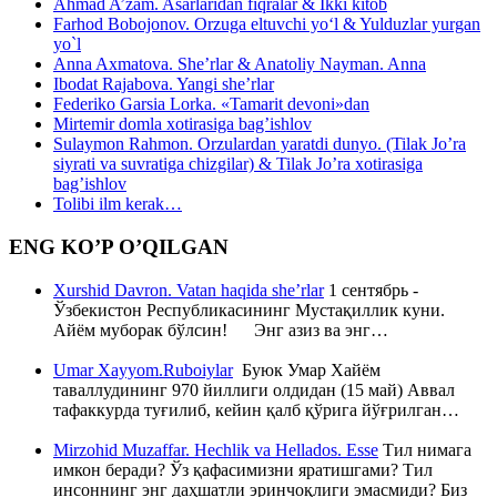
Ahmad A’zam. Asarlaridan fiqralar & Ikki kitob
Farhod Bobojonov. Orzuga eltuvchi yo‘l & Yulduzlar yurgan
yo`l
Anna Axmatova. She’rlar & Anatoliy Nayman. Anna
Ibodat Rajabova. Yangi she’rlar
Federiko Garsia Lorka. «Tamarit devoni»dan
Mirtemir domla xotirasiga bag’ishlov
Sulaymon Rahmon. Orzulardan yaratdi dunyo. (Tilak Jo’ra
siyrati va suvratiga chizgilar) & Tilak Jo’ra xotirasiga
bag’ishlov
Tolibi ilm kerak…
ENG KO’P O’QILGAN
Xurshid Davron. Vatan haqida she’rlar
1 сентябрь -
Ўзбекистон Республикасининг Мустақиллик куни.
Айём муборак бўлсин! Энг азиз ва энг…
Umar Xayyom.Ruboiylar
Буюк Умар Хайём
таваллудининг 970 йиллиги олдидан (15 май) Аввал
тафаккурда туғилиб, кейин қалб қўрига йўғрилган…
Mirzohid Muzaffar. Hechlik va Hellados. Esse
Тил нимага
имкон беради? Ўз қафасимизни яратишгами? Тил
инсоннинг энг даҳшатли эринчоқлиги эмасмиди? Биз