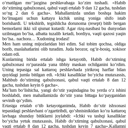
o‘rnatilgan mo‘‘jazgina peshlavahaga ko‘zim tushadi. «Habib
do‘xtirning qabulxonasi, qabul vaqti ertalab 9 dan 12 gacha, tushdan
so‘ng 2 dan 6 gacha». Mahallamizda undan boshqa hakim
bo‘lmagani uchun kattayu kichik uning yoniga shifo istab
borishardi. U tekshirib, tegishlicha dorunoma (resept) bitib bergan
bemorlarni ikki xil qismat kutardi: Agar rizq-nasibasi bu dunyodan
uzilmagan bo‘lsa, albatta tuzalib ketadi, bordiyu, vaqti qazosi yaqin
bo‘lsa.. nachora… Xudoning irodasi!
Men ham uning mijozlaridan biri edim. Sal tobim qochsa, oldiga
borib, maslahatlarini olib turadim. Juda beozor, og‘ir-bosiq, xokisor
odam edi.
Kunlarning birida ertalab ishga ketayotib, Habib do‘xtirning
qabulxonasi ro‘parasida yana tibbiy maskan ochilganini ko‘rdim.
Uning tepasiga sal kattaroq peshlavhada yirikroq harflar bilan
quyidagi jumla bitilgan edi. «Ichki kasalliklar bo‘yicha mutaxassis,
Mahbub do‘xtirning qabulxonasi, qabul vaqti ertalab 8 dan 12
gacha, tushdan keyin 6 gacha».
Ma’lum bo‘lishicha, yangi do‘xtir yaqindagina bu yerda o‘z ishini
boshlabdi, men mahallamizda do‘xtir yana bittaga ko‘payganidan
sevinib qo‘ydim.
Ertasiga ertalab o‘tib ketayotganimda, Habib do‘xtir ishxonasi
tepasidagi peshlavhani o‘zgartiribdi, qo‘shnisinikidan ko‘ra kattaroq
lavhaga shunday bitiklarni joylabdi: «Ichki va tashqi kasalliklar
bo‘yicha yetuk mutaxassis, Habib do‘xtirning qabulxonasi, qabul
vaqti ertalab 8 dan 12 gacha, tushdan keyin 7 gacha».Kallamni