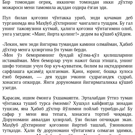
Бир томондан оғриқ, иккинчи томондан икки дўхтир
можароси мени тамомила ақлдан оздира ёзган эди.
Пул билан қоғозни чўнтакка уриб, энди қочаман деб
турганимда яна Маҳбуб дўхтирнинг чангалига тушдим. Бу гал
унинг тажовузини кутмай, ҳалиги қоғозни чўнтагимни олиб,
унга узатдим: «Манг, йирта қолинг!» дедим ва қўшиб қўйдим.
-Лекин, мен энди йигирма тумандан камини олмайман, Ҳабиб
дўхтир менга ҳозиргина ўн туман берди.
-Мен ўз беморимнинг бундай қўлма-қўл қилишларини
истамайман. Мен беморлар учун нажот бахш этишга, унинг
шифо топиши учун бор куч-қувватим, билим ва иқтидоримни
сарфлашга қасамёд қилганман. Қани, юринг, бошқа хулоса
ёзиб бераман, — дея худди эчкини судрагандек судраб,
хонасига опкирди. Янги доруномани йигирматаликка қўшиб
узатди.
Қарасам, ишим ёмонга ўхшамаяпти. Эрталабдан ўттиз туман
чўнтакка тушиб турса ёмонми? Хушҳол кайфиятда зинадан
тушсам, яна Ҳабиб дўхтир йўлимни пойлаб турибди-да! Бу
сафар у мени яна тепага, хонасига тортиб чиқмади.
Доруномани аввалдан ҳозирлаб, ўзи билан опчиққан экан.
Маҳбуб дўхтирнинг қоғозини йиртиб ташлаб, ўзиникини
тутқазди. Ҳали бу доруномани чўнтагимга олмаган эдимки,