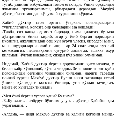
тутиб, ўзининг қабулхонаси томон етаклади. Унинг орқасидан
жимгина эргашарканман, рўпарадаги деразадан Маҳбуб
дўхтир биз томондан кўз узмай турганини кўрдим.
Ҳабиб дўхтир стол ортига ўтаркан, алланарсаларни
тўнғиллаганча, қоғозга бир балоларни ёза бошлади:
-Тавба, сиз қанқа одамисз биродар, нима қиласиз, бу мол
дўхтриининг ёнига кириб, агар у ёзиб берган дориларни
ичсангиз, ажалингиздан беш кун бурун ўласиз, биродар! Манг,
мана шудориларни олиб ичинг, агар 24 соат ичида тузалиб
кетмасангиз, пешлавҳамни суғуриб ламан-да, эшакка охур
қиламан! Чўнтак ковламанг, сиздан қўл ҳаққи олмайман.
Индамай, Ҳабиб дўхтир берган доруномани қисмлаганча, у
билан хайр-хўшлашиб, кўчага чиқдим. Зинапоянинг энг қуйи
поғонасидан оёғимни узишимни биламан, нариги тарафда
пойлаб турган Маҳбуб дўхтир йўлни икки ҳатлашда кесиб
ўтдию, қўлимдаги қоғозга ёпишди, уни кўздан кечиргач,
менга еб қўйгадек тикилди?
-Мен ёзиб берган хулоса қани? Бу нима?
-Б..Бу ҳали… ичбуруғ бўлганм учун… дўхтир Ҳабибга ҳам
учрагандим…
-Алдама, — деди Маҳбуб дўхтир ва ҳалиги қоғозни майда-