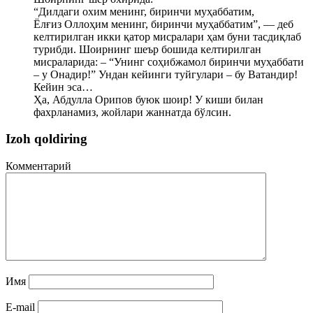
“Дилдаги охим менинг, биринчи муҳаббатим,
Ёлғиз Оллоҳим менинг, биринчи муҳаббатим”, — деб
келтирилган икки қатор мисралари ҳам буни тасдиқлаб
турибди. Шоирнинг шеър бошида келтирилган
мисраларида: – “Унинг соҳибжамол биринчи муҳаббати
– у Онадир!” Ундан кейинги туйгулари – бу Ватандир!
Кейин эса…
Ҳа, Абдулла Орипов буюк шоир! У киши билан
фахрланамиз, жойлари жаннатда бўлсин.
Izoh qoldiring
Комментарий
Имя
E-mail