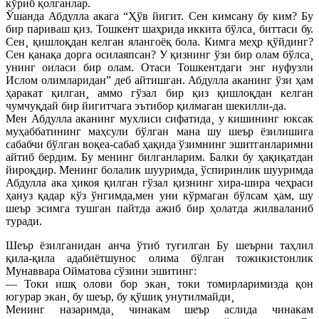
кўриб қолганлар.
Ўшанда Абдулла акага “Ҳўв йигит. Сен кимсану бу ким? Бу
бир париваш қиз. Тошкент шаҳрида иккита бўлса¸ биттаси бу.
Сен¸ қишлоқдан келган ялангоëқ бола. Кимга меҳр қўйдинг?
Сен қанақа дорга осилаяпсан? У қизнинг ўзи бир олам бўлса¸
унинг оиласи бир олам. Отаси Тошкентдаги энг нуфузли
Ислом олимларидан” деб айтишган. Абдулла аканинг ўзи ҳам
ҳаракат қилган¸ аммо гўзал бир қиз қишлоқдан келган
чумчуқдай бир йигитчага эътибор қилмаган шекилли-да.
Мен Абдулла аканинг мухлиси сифатида¸ у кишининг юксак
муҳаббатининг маҳсули бўлган мана шу шеър ёзилишига
сабабчи бўлган воқеа-сабаб ҳақида ўзимнинг эшитганларимни
айтиб бердим. Бу менинг билганларим. Балки бу ҳақиқатдан
йироқдир. Менинг болалик шууримда¸ ўспиринлик шууримда
Абдулла ака ҳикоя қилган гўзал қизнинг хира-шира чеҳраси
ҳануз қадар кўз ўнгимда,мен уни кўрмаган бўлсам ҳам, шу
шеър эсимга тушган пайтда ажиб бир ҳолатда жилваланиб
туради.
Шеър ëзилганидан анча ўтиб туғилган Бу шеърни таҳлил
қила-қила адабиëтшунос олима бўлган тожикистонлик
Мунаввара Ойматова сўзини эшитинг:
— Токи ишқ олови бор экан¸ токи томирларимизда қон
югурар экан¸ бу шеър, бу қўшиқ унутилмайди¸
Менинг назаримда¸ чинакам шеър аслида чинакам