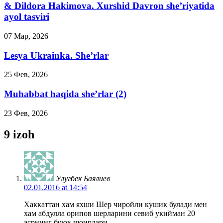
& Dildora Hakimova. Xurshid Davron she’riyatida
ayol tasviri
07 Мар, 2026
Lesya Ukrainka. She’rlar
25 Фев, 2026
Muhabbat haqida she’rlar (2)
23 Фев, 2026
9 izoh
Улугбек Баялиев
02.01.2016 at 14:54
Хаккаттан хам яхши Шер чиройли кушик булади мен
хам абдулла орипов шерларини севиб укийман 20
асрнинг буюк шоирлари