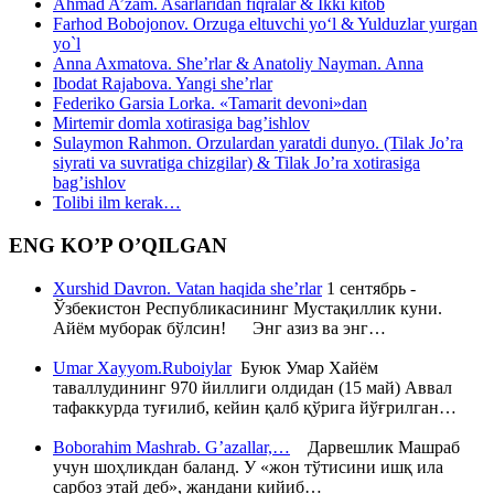
Ahmad A’zam. Asarlaridan fiqralar & Ikki kitob
Farhod Bobojonov. Orzuga eltuvchi yo‘l & Yulduzlar yurgan
yo`l
Anna Axmatova. She’rlar & Anatoliy Nayman. Anna
Ibodat Rajabova. Yangi she’rlar
Federiko Garsia Lorka. «Tamarit devoni»dan
Mirtemir domla xotirasiga bag’ishlov
Sulaymon Rahmon. Orzulardan yaratdi dunyo. (Tilak Jo’ra
siyrati va suvratiga chizgilar) & Tilak Jo’ra xotirasiga
bag’ishlov
Tolibi ilm kerak…
ENG KO’P O’QILGAN
Xurshid Davron. Vatan haqida she’rlar
1 сентябрь -
Ўзбекистон Республикасининг Мустақиллик куни.
Айём муборак бўлсин! Энг азиз ва энг…
Umar Xayyom.Ruboiylar
Буюк Умар Хайём
таваллудининг 970 йиллиги олдидан (15 май) Аввал
тафаккурда туғилиб, кейин қалб қўрига йўғрилган…
Boborahim Mashrab. G’azallar,…
Дарвешлик Машраб
учун шоҳликдан баланд. У «жон тўтисини ишқ ила
сарбоз этай деб», жандани кийиб…