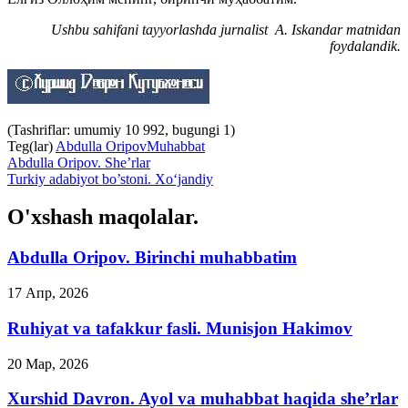
Ushbu sahifani tayyorlashda jurnalist A. Iskandar matnidan
foydalandik.
(Tashriflar: umumiy 10 992, bugungi 1)
Teg(lar)
Abdulla Oripov
Muhabbat
Abdulla Oripov. She’rlar
Turkiy adabiyot bo’stoni. Xo‘jandiy
O'xshash maqolalar.
Abdulla Oripov. Birinchi muhabbatim
17 Апр, 2026
Ruhiyat va tafakkur fasli. Munisjon Hakimov
20 Мар, 2026
Xurshid Davron. Ayol va muhabbat haqida she’rlar