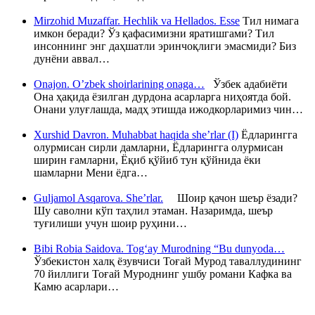
Mirzohid Muzaffar. Hechlik va Hellados. Esse
Тил нимага
имкон беради? Ўз қафасимизни яратишгами? Тил
инсоннинг энг даҳшатли эринчоқлиги эмасмиди? Биз
дунёни аввал…
Onajon. O’zbek shoirlarining onaga…
Ўзбек адабиёти
Она ҳақида ёзилган дурдона асарларга ниҳоятда бой.
Онани улуғлашда, мадҳ этишда ижодкорларимиз чин…
Xurshid Davron. Muhabbat haqida she’rlar (I)
Ёдларингга
олурмисан сирли дамларни, Ёдларингга олурмисан
ширин ғамларни, Ёқиб қўйиб тун қўйнида ёки
шамларни Мени ёдга…
Guljamol Asqarova. She’rlar.
Шоир қачон шеър ёзади?
Шу саволни кўп таҳлил этаман. Назаримда, шеър
туғилиши учун шоир руҳини…
Bibi Robia Saidova. Tog‘ay Murodning “Bu dunyoda…
Ўзбекистон халқ ёзувчиси Тоғай Мурод таваллудининг
70 йиллиги Тоғай Муроднинг ушбу романи Кафка ва
Камю асарлари…