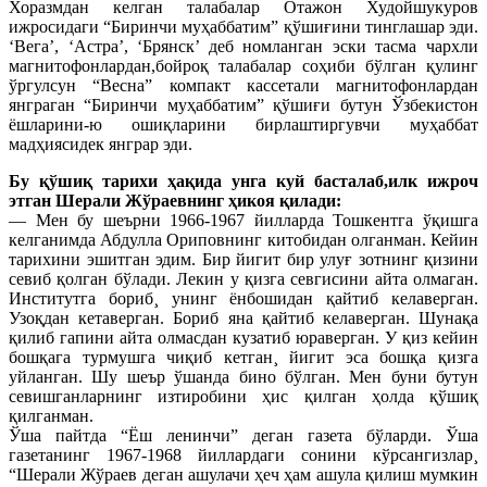
Хоразмдан келган талабалар Отажон Худойшукуров
ижросидаги “Биринчи муҳаббатим” қўшиғини тинглашар эди.
‘Вега’, ‘Астра’, ‘Брянск’ деб номланган эски тасма чархли
магнитофонлардан,бойроқ талабалар соҳиби бўлган қулинг
ўргулсун “Весна” компакт кассетали магнитофонлардан
янграган “Биринчи муҳаббатим” қўшиғи бутун Ўзбекистон
ëшларини-ю ошиқларини бирлаштиргувчи муҳаббат
мадҳиясидек янграр эди.
Бу қўшиқ тарихи ҳақида унга куй басталаб,илк ижроч
этган Шерали Жўраевнинг ҳикоя қилади:
— Мен бу шеърни 1966-1967 йилларда Тошкентга ўқишга
келганимда Абдулла Ориповнинг китобидан олганман. Кейин
тарихини эшитган эдим. Бир йигит бир улуғ зотнинг қизини
севиб қолган бўлади. Лекин у қизга севгисини айта олмаган.
Институтга бориб¸ унинг ëнбошидан қайтиб келаверган.
Узоқдан кетаверган. Бориб яна қайтиб келаверган. Шунақа
қилиб гапини айта олмасдан кузатиб юраверган. У қиз кейин
бошқага турмушга чиқиб кетган¸ йигит эса бошқа қизга
уйланган. Шу шеър ўшанда бино бўлган. Мен буни бутун
севишганларнинг изтиробини ҳис қилган ҳолда қўшиқ
қилганман.
Ўша пайтда “Ëш ленинчи” деган газета бўларди. Ўша
газетанинг 1967-1968 йиллардаги сонини кўрсангизлар¸
“Шерали Жўраев деган ашулачи ҳеч ҳам ашула қилиш мумкин