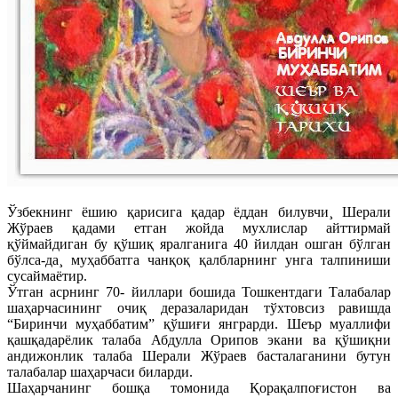
Ўзбекнинг ëшию қарисига қадар ëддан билувчи¸ Шерали
Жўраев қадами етган жойда мухлислар айттирмай
қўймайдиган бу қўшиқ яралганига 40 йилдан ошган бўлган
бўлса-да¸ муҳаббатга чанқоқ қалбларнинг унга талпиниши
сусаймаëтир.
Ўтган асрнинг 70- йиллари бошида Тошкентдаги Талабалар
шаҳарчасининг очиқ деразаларидан тўхтовсиз равишда
“Биринчи муҳаббатим” қўшиғи янграрди. Шеър муаллифи
қашқадарëлик талаба Абдулла Орипов экани ва қўшиқни
андижонлик талаба Шерали Жўраев басталаганини бутун
талабалар шаҳарчаси биларди.
Шаҳарчанинг бошқа томонида Қорақалпоғистон ва