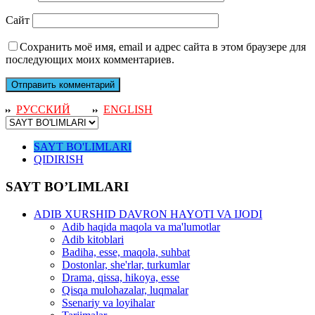
Сайт
Сохранить моё имя, email и адрес сайта в этом браузере для
последующих моих комментариев.
РУССКИЙ
ENGLISH
SAYT BO'LIMLARI
QIDIRISH
SAYT BO’LIMLARI
ADIB XURSHID DAVRON HAYOTI VA IJODI
Adib haqida maqola va ma'lumotlar
Adib kitoblari
Badiha, esse, maqola, suhbat
Dostonlar, she'rlar, turkumlar
Drama, qissa, hikoya, esse
Qisqa mulohazalar, luqmalar
Ssenariy va loyihalar