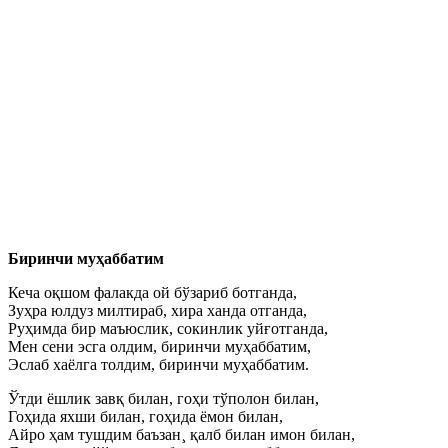
Биринчи муҳаббатим
Кеча оқшом фалакда ой бўзариб ботганда,
Зуҳра юлдуз милтираб, хира ханда отганда,
Руҳимда бир маъюслик, сокинлик уйғотганда,
Мен сени эсга олдим, биринчи муҳаббатим,
Эслаб хаёлга толдим, биринчи муҳаббатим.
Ўтди ёшлик завқ билан, гоҳи тўполон билан,
Гоҳида яхши билан, гоҳида ёмон билан,
Айро ҳам тушдим баъзан¸ қалб билан имон билан,