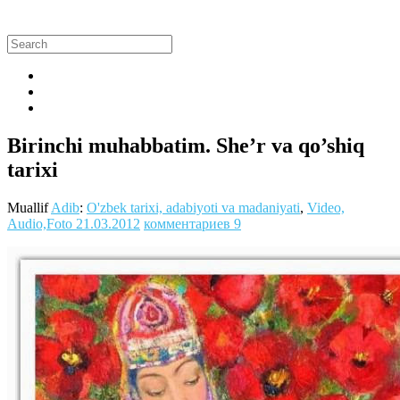
Birinchi muhabbatim. She’r va qo’shiq
tarixi
Muallif
Adib
:
O'zbek tarixi, adabiyoti va madaniyati
,
Video,
Audio,Foto
21.03.2012
комментариев 9