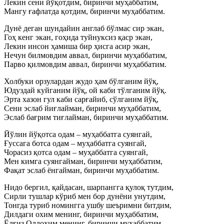
Лекин сени йўқотдим, биринчи муҳаббатим,
Мангу ғафлатда қотдим, биринчи муҳаббатим.
Дунё деган шундайин англаб бўлмас сир экан,
Гоҳ кенг экан, гоҳида туйнуксиз қаср экан,
Лекин инсон ҳамиша бир ҳисга асир экан,
Нечун билмовдим аввал, биринчи муҳаббатим,
Парво қилмовдим аввал, биринчи муҳаббатим.
Холбуки орзулардан жудо ҳам бўлганим йўқ,
Юдуздай куйганим йўқ, ой каби тўлганим йўқ.
Эрта хазон гул каби сарғайиб, сўлганим йўқ,
Сени эслаб йиғлайман, биринчи муҳаббатим,
Эслаб бағрим тиғлайман, биринчи муҳаббатим.
Йўлин йўқотса одам – муҳаббатга суянгай,
Ғуссага ботса одам – муҳаббатга суянгай,
Чорасиз қотса одам – муҳаббатга суянгай,
Мен кимга суянгайман, биринчи муҳаббатим,
Фақат эслаб ёнгайман, биринчи муҳаббатим.
Нидо бергил, қайдасан, шарпангга қулоқ тутдим,
Сирли тушлар кўриб мен бор дунёни унутдим,
Тонгда туриб номингга ушбу шеъримни битдим,
Дилдаги охим менинг, биринчи муҳаббатим,
Ёлғиз Оллоҳим менинг, биринчи муҳаббатим.