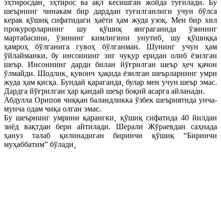
эҳтиросдан¸ эҳтирос ва ақл кесишган жойда туғилади. Бу
шеърнинг чинакам бир дарддан туғилганлиги учун бўлса
керак қўшиқ сифатидаги ҳаëти ҳам жуда узоқ. Мен бир хил
прокурорларнинг шу қўшиқ янграганида ўзининг
мартабасини, ўзининг кимлигини унутиб¸ шу қўшиққа
ҳамроҳ бўлганига гувоҳ бўлганман. Шунинг учун ҳам
ўйлайманки, бу инсоннинг энг чуқур еридан олиб ëзилган
шеър. Инсоннинг дарди билан йўғрилган шеър ҳеч қачон
ўлмайди. Шодлик¸ қувонч ҳақида ëзилган шеърларнинг умри
жуда ҳам қисқа. Бундай қараганда¸ булар мен учун шеър эмас.
Дардга йўғрилган ҳар қандай шеър боқий асарга айланади.
Абдулла Орипов чиққан баландликка ўзбек шеъриятида унча-
мунча одам чиқа олган эмас.
Бу шеърнинг умрини қарангки¸ қўшиқ сифатида 40 йилдан
зиёд вақтдан бери айтилади. Шерали Жўраевдан саҳнада
ҳануз талаб қилинадиган биринчи қўшиқ “Биринчи
муҳаббатим” бўлади¸