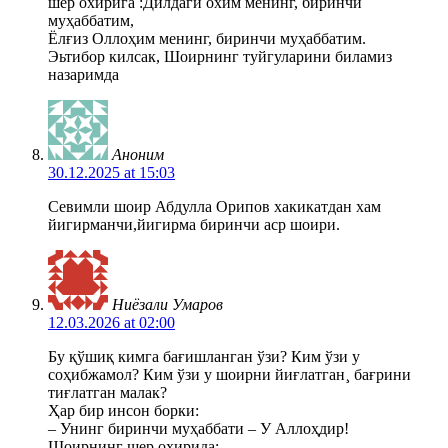
шер охирига :Дилдаги охим менинг, биринчи
муҳаббатим,
Ёлғиз Оллоҳим менинг, биринчи муҳаббатим.
Эьтибор килсак, Шоирнинг туйгуларини биламиз
назаримда
Аноним
30.12.2025 at 15:03
Севимли шоир Абдулла Орипов хакикатдан хам
йигирманчи,йигирма биринчи аср шоири.
Ниёзали Умаров
12.03.2026 at 02:00
Бу қўшиқ кимга бағишланган ўзи? Ким ўзи у
соҳибжамол? Ким ўзи у шоирни йиғлатган¸ бағрини
тиғлатган малак?
Ҳар бир инсон борки:
– Унинг биринчи муҳаббати – У Аллоҳдир!
Шоирнинг шер охирида: