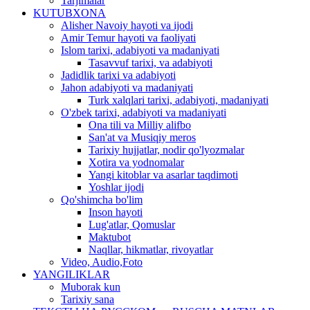
Tarjimalar
KUTUBXONA
Alisher Navoiy hayoti va ijodi
Amir Temur hayoti va faoliyati
Islom tarixi, adabiyoti va madaniyati
Tasavvuf tarixi, va adabiyoti
Jadidlik tarixi va adabiyoti
Jahon adabiyoti va madaniyati
Turk xalqlari tarixi, adabiyoti, madaniyati
O'zbek tarixi, adabiyoti va madaniyati
Ona tili va Milliy alifbo
San'at va Musiqiy meros
Tarixiy hujjatlar, nodir qo'lyozmalar
Xotira va yodnomalar
Yangi kitoblar va asarlar taqdimoti
Yoshlar ijodi
Qo'shimcha bo'lim
Inson hayoti
Lug'atlar, Qomuslar
Maktubot
Naqllar, hikmatlar, rivoyatlar
Video, Audio,Foto
YANGILIKLAR
Muborak kun
Tarixiy sana