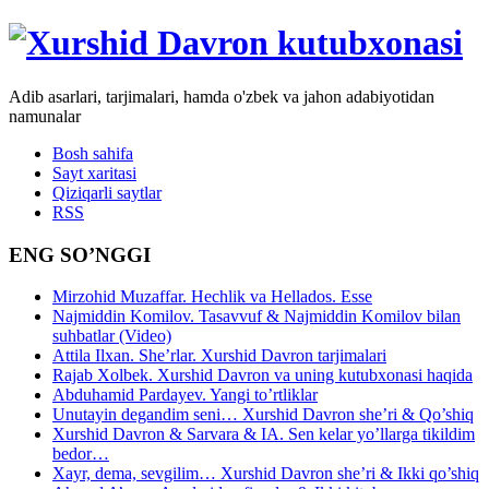
Adib asarlari, tarjimalari, hamda o'zbek va jahon adabiyotidan
namunalar
Bosh sahifa
Sayt xaritasi
Qiziqarli saytlar
RSS
ENG SO’NGGI
Mirzohid Muzaffar. Hechlik va Hellados. Esse
Najmiddin Komilov. Tasavvuf & Najmiddin Komilov bilan
suhbatlar (Video)
Attila Ilxan. She’rlar. Xurshid Davron tarjimalari
Rajab Xolbek. Xurshid Davron va uning kutubxonasi haqida
Abduhamid Pardayev. Yangi to’rtliklar
Unutayin degandim seni… Xurshid Davron she’ri & Qo’shiq
Xurshid Davron & Sarvara & IA. Sen kelar yo’llarga tikildim
bedor…
Xayr, dema, sevgilim… Xurshid Davron she’ri & Ikki qo’shiq