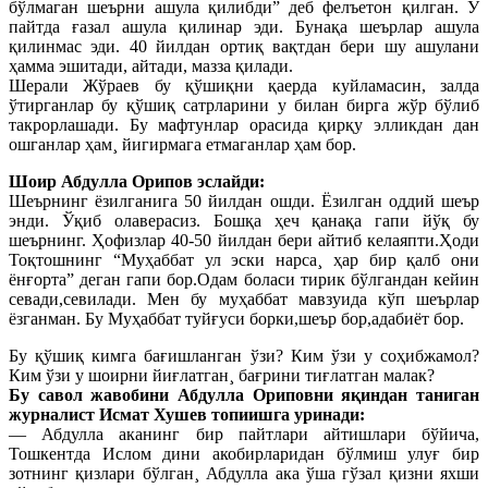
бўлмаган шеърни ашула қилибди” деб фелъетон қилган. У
пайтда ғазал ашула қилинар эди. Бунақа шеърлар ашула
қилинмас эди. 40 йилдан ортиқ вақтдан бери шу ашулани
ҳамма эшитади, айтади, мазза қилади.
Шерали Жўраев бу қўшиқни қаерда куйламасин, залда
ўтирганлар бу қўшиқ сатрларини у билан бирга жўр бўлиб
такрорлашади. Бу мафтунлар орасида қирқу элликдан дан
ошганлар ҳам¸ йигирмага етмаганлар ҳам бор.
Шоир Абдулла Орипов эслайди:
Шеърнинг ëзилганига 50 йилдан ошди. Ëзилган оддий шеър
энди. Ўқиб олаверасиз. Бошқа ҳеч қанақа гапи йўқ бу
шеърнинг. Ҳофизлар 40-50 йилдан бери айтиб келаяпти.Ҳоди
Тоқтошнинг “Муҳаббат ул эски нарса¸ ҳар бир қалб они
ëнғорта” деган гапи бор.Одам боласи тирик бўлгандан кейин
севади,севилади. Мен бу муҳаббат мавзуида кўп шеърлар
ëзганман. Бу Муҳаббат туйғуси борки,шеър бор,адабиёт бор.
Бу қўшиқ кимга бағишланган ўзи? Ким ўзи у соҳибжамол?
Ким ўзи у шоирни йиғлатган¸ бағрини тиғлатган малак?
Бу савол жавобини Абдулла Ориповни яқиндан таниган
журналист Исмат Хушев топиишга уринади:
— Абдулла аканинг бир пайтлари айтишлари бўйича,
Тошкентда Ислом дини акобирларидан бўлмиш улуғ бир
зотнинг қизлари бўлган¸ Абдулла ака ўша гўзал қизни яхши