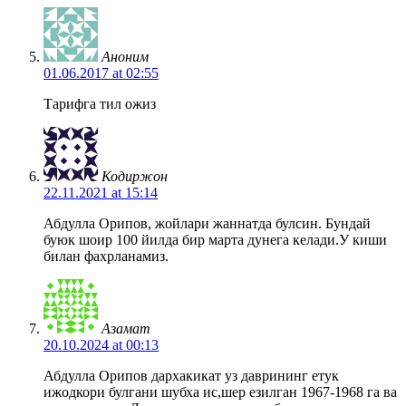
Аноним
01.06.2017 at 02:55
Тарифга тил ожиз
Кодиржон
22.11.2021 at 15:14
Абдулла Орипов, жойлари жаннатда булсин. Бундай
буюк шоир 100 йилда бир марта дунега келади.У киши
билан фахрланамиз.
Азамат
20.10.2024 at 00:13
Абдулла Орипов дархакикат уз даврининг етук
ижодкори булгани шубха ис,шер езилган 1967-1968 га ва