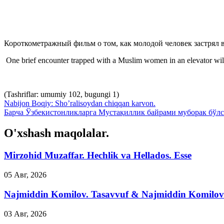
Короткометражный фильм о том, как молодой человек застрял в
One brief encounter trapped with a Muslim women in an elevator will
(Tashriflar: umumiy 102, bugungi 1)
Nabijon Boqiy: Sho’ralisoydan chiqqan karvon.
Барча Ўзбекистонликларга Мустақиллик байрами муборак бўлс
O'xshash maqolalar.
Mirzohid Muzaffar. Hechlik va Hellados. Esse
05 Авг, 2026
Najmiddin Komilov. Tasavvuf & Najmiddin Komilov b
03 Авг, 2026