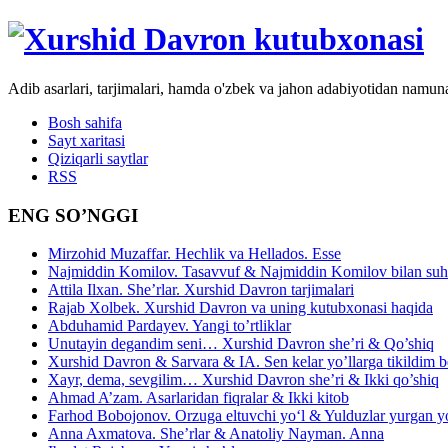
Adib asarlari, tarjimalari, hamda o'zbek va jahon adabiyotidan namun
Bosh sahifa
Sayt xaritasi
Qiziqarli saytlar
RSS
ENG SO’NGGI
Mirzohid Muzaffar. Hechlik va Hellados. Esse
Najmiddin Komilov. Tasavvuf & Najmiddin Komilov bilan suhb
Attila Ilxan. She’rlar. Xurshid Davron tarjimalari
Rajab Xolbek. Xurshid Davron va uning kutubxonasi haqida
Abduhamid Pardayev. Yangi to’rtliklar
Unutayin degandim seni… Xurshid Davron she’ri & Qo’shiq
Xurshid Davron & Sarvara & IA. Sen kelar yo’llarga tikildim
Xayr, dema, sevgilim… Xurshid Davron she’ri & Ikki qo’shiq
Ahmad A’zam. Asarlaridan fiqralar & Ikki kitob
Farhod Bobojonov. Orzuga eltuvchi yo‘l & Yulduzlar yurgan y
Anna Axmatova. She’rlar & Anatoliy Nayman. Anna