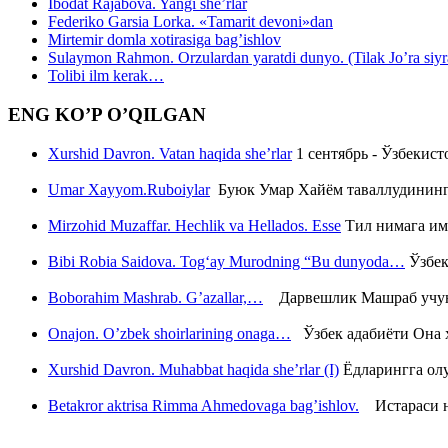
Ibodat Rajabova. Yangi she’rlar
Federiko Garsia Lorka. «Tamarit devoni»dan
Mirtemir domla xotirasiga bag’ishlov
Sulaymon Rahmon. Orzulardan yaratdi dunyo. (Tilak Jo’ra siyrati
Tolibi ilm kerak…
ENG KO’P O’QILGAN
Xurshid Davron. Vatan haqida she’rlar
1 сентябрь - Ўзбекис
Umar Xayyom.Ruboiylar
Буюк Умар Хайём таваллудининг 
Mirzohid Muzaffar. Hechlik va Hellados. Esse
Тил нимага им
Bibi Robia Saidova. Tog‘ay Murodning “Bu dunyoda…
Ўзбек
Boborahim Mashrab. G’azallar,…
Дарвешлик Машраб учун ш
Onajon. O’zbek shoirlarining onaga…
Ўзбек адабиёти Она ҳ
Xurshid Davron. Muhabbat haqida she’rlar (I)
Ёдларингга ол
Betakror aktrisa Rimma Ahmedovaga bag’ishlov.
Истараси ни