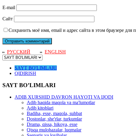
E-mail
Сайт
Сохранить моё имя, email и адрес сайта в этом браузере дл
РУССКИЙ
ENGLISH
SAYT BO'LIMLARI
QIDIRISH
SAYT BO’LIMLARI
ADIB XURSHID DAVRON HAYOTI VA IJODI
Adib haqida maqola va ma'lumotlar
Adib kitoblari
Badiha, esse, maqola, suhbat
Dostonlar, she'rlar, turkumlar
Drama, qissa, hikoya, esse
Qisqa mulohazalar, luqmalar
Ssenariy va loyihalar