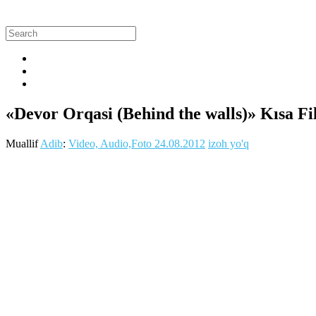
«Devor Orqasi (Behind the walls)» Kısa Fi
Muallif
Adib
:
Video, Audio,Foto
24.08.2012
izoh yo'q