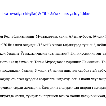
 va suvratiga chizgilar) & Tilak Jo’ra xotirasiga bag’ishlov
тон Республикасининг Мустақиллик куни. Айём муборак бўлси
970 йиллиги олдидан (15 май) Аввал тафаккурда туғилиб, кейи
кон беради? Ўз қафасимизни яратишгами? Тил инсоннинг энг д
истон халқ ёзувчиси Тоғай Мурод таваллудининг 70 йиллиги 
оҳликдан баланд. У «жон тўтисини ишқ ила сарбоз этай деб
ақида ёзилган дурдона асарларга ниҳоятда бой. Онани улуғла
урмисан сирли дамларни, Ёдларингга олурмисан ширин ғамларн
ҳоятда иссиқ, туйғулари паришон юзига майин қалқиб чиққан,