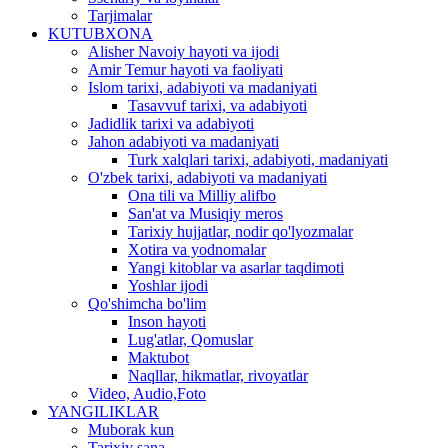
Tarjimalar
KUTUBXONA
Alisher Navoiy hayoti va ijodi
Amir Temur hayoti va faoliyati
Islom tarixi, adabiyoti va madaniyati
Tasavvuf tarixi, va adabiyoti
Jadidlik tarixi va adabiyoti
Jahon adabiyoti va madaniyati
Turk xalqlari tarixi, adabiyoti, madaniyati
O'zbek tarixi, adabiyoti va madaniyati
Ona tili va Milliy alifbo
San'at va Musiqiy meros
Tarixiy hujjatlar, nodir qo'lyozmalar
Xotira va yodnomalar
Yangi kitoblar va asarlar taqdimoti
Yoshlar ijodi
Qo'shimcha bo'lim
Inson hayoti
Lug'atlar, Qomuslar
Maktubot
Naqllar, hikmatlar, rivoyatlar
Video, Audio,Foto
YANGILIKLAR
Muborak kun
Tarixiy sana