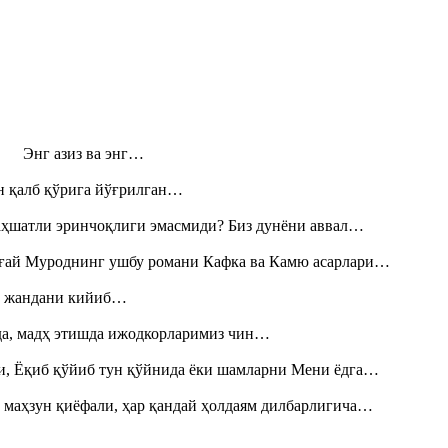
н! Энг азиз ва энг…
н қалб қўрига йўғрилган…
аҳшатли эринчоқлиги эмасмиди? Биз дунёни аввал…
Тоғай Муроднинг ушбу романи Кафка ва Камю асарлари…
», жандани кийиб…
шда, мадҳ этишда ижодкорларимиз чин…
и, Ёқиб қўйиб тун қўйнида ёки шамларни Мени ёдга…
 маҳзун қиёфали, ҳар қандай ҳолдаям дилбарлигича…