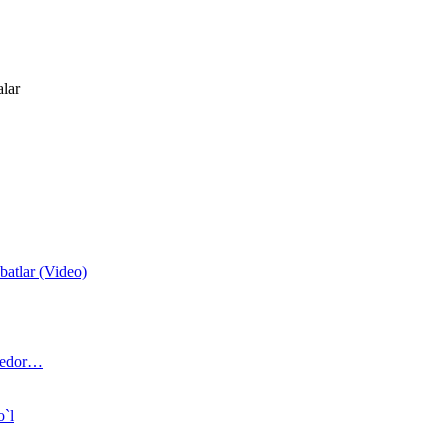
alar
atlar (Video)
 bedor…
o`l