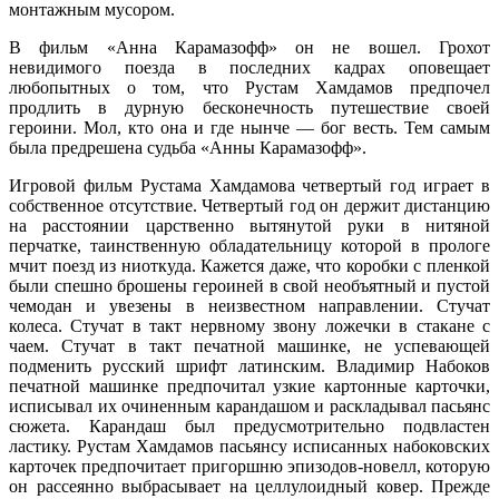
монтажным мусором.
В фильм «Анна Карамазофф» он не вошел. Грохот
невидимого поезда в последних кадрах оповещает
любопытных о том, что Рустам Хамдамов предпочел
продлить в дурную бесконечность путешествие своей
героини. Мол, кто она и где нынче — бог весть. Тем самым
была предрешена судьба «Анны Карамазофф».
Игровой фильм Рустама Хамдамова четвертый год играет в
собственное отсутствие. Четвертый год он держит дистанцию
на расстоянии царственно вытянутой руки в нитяной
перчатке, таинственную обладательницу которой в прологе
мчит поезд из ниоткуда. Кажется даже, что коробки с пленкой
были спешно брошены героиней в свой необъятный и пустой
чемодан и увезены в неизвестном направлении. Стучат
колеса. Стучат в такт нервному звону ложечки в стакане с
чаем. Стучат в такт печатной машинке, не успевающей
подменить русский шрифт латинским. Владимир Набоков
печатной машинке предпочитал узкие картонные карточки,
исписывал их очиненным карандашом и раскладывал пасьянс
сюжета. Карандаш был предусмотрительно подвластен
ластику. Рустам Хамдамов пасьянсу исписанных набоковских
карточек предпочитает пригоршню эпизодов-новелл, которую
он рассеянно выбрасывает на целлулоидный ковер. Прежде