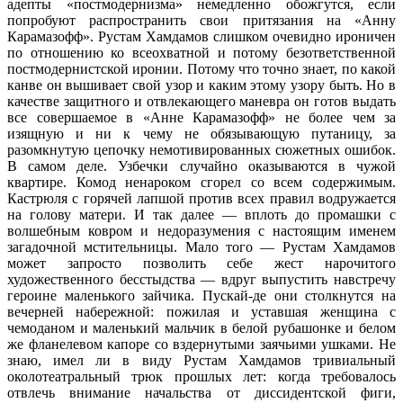
адепты «постмодернизма» немедленно обожгутся, если
попробуют распространить свои притязания на «Анну
Карамазофф». Рустам Хамдамов слишком очевидно ироничен
по отношению ко всеохватной и потому безответственной
постмодернистской иронии. Потому что точно знает, по какой
канве он вышивает свой узор и каким этому узору быть. Но в
качестве защитного и отвлекающего маневра он готов выдать
все совершаемое в «Анне Карамазофф» не более чем за
изящную и ни к чему не обязывающую путаницу, за
разомкнутую цепочку немотивированных сюжетных ошибок.
В самом деле. Узбечки случайно оказываются в чужой
квартире. Комод ненароком сгорел со всем содержимым.
Кастрюля с горячей лапшой против всех правил водружается
на голову матери. И так далее — вплоть до промашки с
волшебным ковром и недоразумения с настоящим именем
загадочной мстительницы. Мало того — Рустам Хамдамов
может запросто позволить себе жест нарочитого
художественного бесстыдства — вдруг выпустить навстречу
героине маленького зайчика. Пускай-де они столкнутся на
вечерней набережной: пожилая и уставшая женщина с
чемоданом и маленький мальчик в белой рубашонке и белом
же фланелевом капоре со вздернутыми заячьими ушками. Не
знаю, имел ли в виду Рустам Хамдамов тривиальный
околотеатральный трюк прошлых лет: когда требовалось
отвлечь внимание начальства от диссидентской фиги,