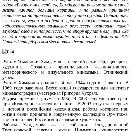
годов «В горах мое сердце», Хамдамов на разных этапах своей
жизни начинал большие картины и по разным причинам
оставлял их на произвол неблагополучной судьбы. Однако идеи
и сюжеты, герои и особенно героини неосуществленных или
недоосуществленных замыслов режиссера оставили такой
глубокий след в кинопроцессе, что впору вручать ему приз «За
вклад в мировой кинематограф», что и было сделано на XIV
Санкт-Петербургском Фестивале фестивалей.
Рустам Усманович Хамдамов — великий режиссёр, сценарист,
художник. Создатель оригинального асcоциативного,
метафорического и визуального киноязыка. Этнический
узбек.
Рустам Хамдамов родился 24 мая 1944 года в Ташкенте. В
1969 году закончил Всесоюзный государственный институт
кинематографии (мастерская Григория Чухрая).
Лауреат премии «Триумф» (1996). В 2003 году удостоен гран-
при «Культурное достояние нации». В 2003 году стал первым
в истории российским художником, работы которого при
жизни были приняты в современную коллекцию Эрмитажа.
Почётный член Российской академии художеств.
Работы Хамдамова — в собрании Государственной
Третьяковской галереи, музея Циммерли университета