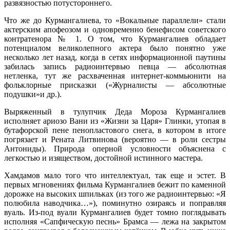
развязностью потустороннего.
Что же до Курмангалиева, то «Вокальные параллели» стали
актерским апофеозом и одновременно бенефисом советского
контратенора № 1. О том, что Курмангалиев обладает
потенциалом великолепного актера было понятно уже
несколько лет назад, когда в сетях информационной паутины
забилась запись радиоинтервью певца — абсолютная
нетленка, тут же расхваченная интернет-коммьюнити на
фольклорные присказки («Журналисты — абсолютные
подушки»и др.).
Выряженный в тулупчик Деда Мороза Курмангалиев
исполняет ариозо Вани из «Жизни за Царя» Глинки, утопая в
бутафорской пене пенопластового снега, в котором в итоге
погрязает и Рената Литвинова (вероятно — в роли сестры
Антониды). Природа оперной условности объяснена с
легкостью и изяществом, достойной истинного мастера.
Хамдамов мало того что интеллектуал, так еще и эстет. В
первых мгновениях фильма Курмангалиев бежит по каменной
дорожке на высоких шпильках (из того же радиоинтервью: «Я
полюбила наводчика…»), поминутно озираясь и поправляя
вуаль. Из-под вуали Курмангалиев будет томно поглядывать
исполняя «Сапфическую песнь» Брамса — лежа на закрытом