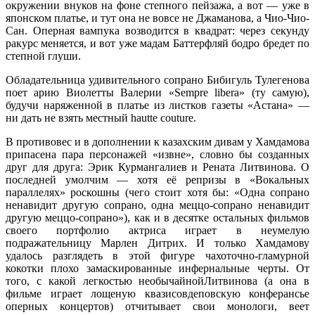
окружении внуков на фоне степного пейзажа, а вот — уже в
японском платье, и тут она не вовсе не Джаманова, а Чио-Чио-
Сан. Оперная вампука возводится в квадрат: через секунду
ракурс меняется, и вот уже мадам Баттерфляй бодро бредет по
степной глуши.
Обладательница удивительного сопрано Бибигуль Тулегенова
поет арию Виолетты Валерии «Sempre libera» (ту самую),
будучи наряженной в платье из листков газеты «Астана» —
ни дать не взять местный hautte couture.
В противовес и в дополнении к казахским дивам у Хамдамова
припасена пара персонажей «извне», словно бы созданных
друг для друга: Эрик Курмангалиев и Рената Литвинова. О
последней умолчим — хотя её репризы в «Вокальных
параллелях» роскошны (чего стоит хотя бы: «Одна сопрано
ненавидит другую сопрано, одна меццо-сопрано ненавидит
другую меццо-сопрано»), как и в десятке остальных фильмов
своего портфолио актриса играет в неумелую
подражательницу Марлен Дитрих. И только Хамдамову
удалось разглядеть в этой фигуре чахоточно-гламурной
кокотки плохо замаскированные инфернальные черты. От
того, с какой легкостью необычайнойЛитвинова (а она в
фильме играет лощеную квазисовдеповскую конферансье
оперных концертов) отчитывает свои монологи, веет