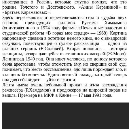
иностранцев о России, которые смутно помнят, что это
родина Толстого и Достоевского, «Анны Карениной» и
«Братьев Карамазовых».
Здесь пересекаются и перемешиваются сны и судьбы двух
героинь предыдущих фильмов Рустама Хамдамова
(уничтоженного в 1974 году фильма «Нечаянные радости» и
студенческой работы «В горах мое сердце» — 1968). Картина
наполовину сделана в эстетике немого кино, но с закадровой
озвучкой, повествующей о судьбе рассказчицы — одной из
главных героинь (Е.Соловей). Вторая половина — история
женщины, возвращающейся из сталинских лагерей (Ж.Моро).
Ленинград 1949 год. Она ищет человека, по доносу которого
была арестована, чтобы отомстить ему, но свершив свой суд,
понимает, что месть бессмысленна, зло лишь порождает зло, и
эта цепь бесконечна. Единственный выход, который теперь
она для себя видит — уйти из жизни.
Лента имела очень небольшой прокат и из-за расхождения
режиссера (Р.Хамдамов) и продюсеров на широкий экран не
вышла. Премьера на МКФ в Канне — 17 мая 1991 года.