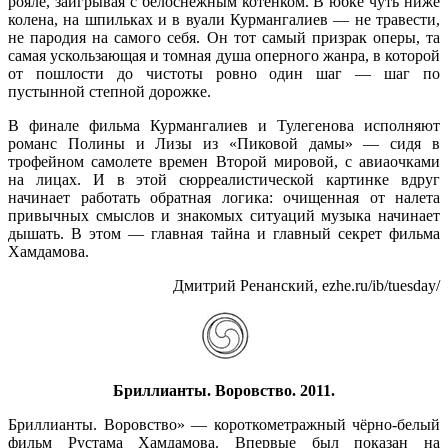
рояле, заигрывая с белоснежным котёнком. В юбке чуть ниже
колена, на шпильках и в вуали Курмангалиев — не травести,
не пародия на самого себя. Он тот самый призрак оперы, та
самая ускользающая и томная душа оперного жанра, в которой
от пошлости до чистоты ровно один шаг — шаг по
пустынной степной дорожке.
В финале фильма Курмангалиев и Тулегенова исполняют
романс Полины и Лизы из «Пиковой дамы» — сидя в
трофейном самолете времен Второй мировой, с авиаочками
на лицах. И в этой сюрреалистической картинке вдруг
начинает работать обратная логика: очищенная от налета
привычных смыслов и знакомых ситуаций музыка начинает
дышать. В этом — главная тайна и главный секрет фильма
Хамдамова.
Дмитрий Ренанский, ezhe.ru/ib/tuesday/
Бриллианты. Воровство. 2011.
Бриллианты. Воровство» — короткометражный чёрно-белый
фильм Рустама Хамдамова. Впервые был показан на