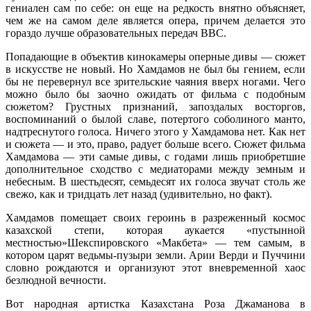
гениален сам по себе: он еще на редкость внятно объясняет,
чем же на самом деле является опера, причем делается это
гораздо лучше образовательных передач BBC.
Попадающие в объектив кинокамеры оперные дивы — сюжет
в искусстве не новый. Но Хамдамов не был бы гением, если
бы не перевернул все зрительские чаяния вверх ногами. Чего
можно было бы заочно ожидать от фильма с подобным
сюжетом? Грустных признаний, запоздалых восторгов,
воспоминаний о былой славе, потертого соболиного манто,
надтреснутого голоса. Ничего этого у Хамдамова нет. Как нет
и сюжета — и это, право, радует больше всего. Сюжет фильма
Хамдамова — эти самые дивы, с годами лишь приобретшие
дополнительное сходство с медиаторами между земным и
небесным. В шестьдесят, семьдесят их голоса звучат столь же
свежо, как и тридцать лет назад (удивительно, но факт).
Хамдамов помещает своих героинь в разреженный космос
казахской степи, которая аукается «пустынной
местностью»Шекспировского «Макбета» — тем самым, в
котором царят ведьмы-пузыри земли. Арии Верди и Пуччини
словно рождаются и организуют этот вневременной хаос
безлюдной вечности.
Вот народная артистка Казахстана Роза Джаманова в