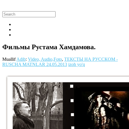
Фильмы Рустама Хамдамова.
Muallif
Adib
:
Video, Audio,Foto
,
ТЕКСТЫ НА РУССКОМ -
RUSCHA MATNLAR
24.05.2013
izoh yo'q