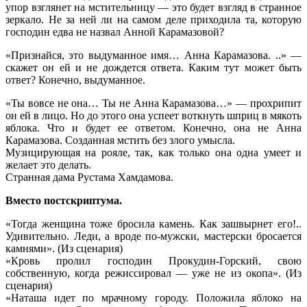
упор взглянет на мстительницу — это будет взгляд в странное
зеркало. Не за ней ли на самом деле приходила та, которую
господин едва не назвал Анной Карамазовой?
«Признайся, это выдуманное имя… Анна Карамазова. ..» —
скажет он ей и не дождется ответа. Каким тут может быть
ответ? Конечно, выдуманное.
«Ты вовсе не она… Ты не Анна Карамазова…» — прохрипит
он ей в лицо. Но до этого она успеет воткнуть шприц в мякоть
яблока. Что и будет ее ответом. Конечно, она не Анна
Карамазова. Созданная мстить без злого умысла.
Музицирующая на рояле, так, как только она одна умеет и
желает это делать.
Странная дама Рустама Хамдамова.
Вместо постскриптума.
«Тогда женщина тоже бросила камень. Как зашвырнет его!..
Удивительно. Леди, а вроде по-мужски, мастерски бросается
камнями». (Из сценария)
«Кровь пролил господин Прокудин-Горский, свою
собственную, когда режиссировал — уже не из окопа». (Из
сценария)
«Наташа идет по мрачному городу. Положила яблоко на