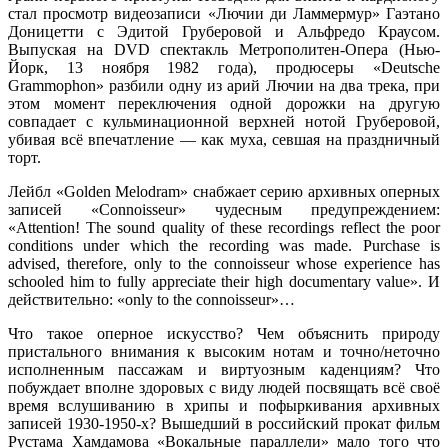
стал просмотр видеозаписи «Лючии ди Ламмермур» Гаэтано
Доницетти с Эдитой Груберовой и Альфредо Краусом.
Выпуская на DVD спектакль Метрополитен-Опера (Нью-
Йорк, 13 ноября 1982 года), продюсеры «Deutsche
Grammophon» разбили одну из арий Лючии на два трека, при
этом момент переключения одной дорожки на другую
совпадает с кульминационной верхней нотой Груберовой,
убивая всё впечатление — как муха, севшая на праздничный
торт.
Лейбл «Golden Melodram» снабжает серию архивных оперных
записей «Connoisseur» чудесным предупреждением:
«Attention! The sound quality of these recordings reflect the poor
conditions under which the recording was made. Purchase is
advised, therefore, only to the connoisseur whose experience has
schooled him to fully appreciate their high documentary value». И
действительно: «only to the connoisseur»…
Что такое оперное искусство? Чем объяснить природу
пристального внимания к высоким нотам и точно/неточно
исполненным пассажам и виртуозным каденциям? Что
побуждает вполне здоровых с виду людей посвящать всё своё
время вслушиванию в хрипы и пофыркивания архивных
записей 1930-1950-х? Вышедший в российский прокат фильм
Рустама Хамдамова «Вокальные параллели» мало того что