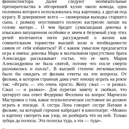
фининспектора. Далее следуют необязательные
препирательства в обгоревшей кухне около комода, одна
половина которого использовалась под картошку, а другая под
курагу. В довершение всего — скоморошья выходка старшего
сына, с размаху опустившего полную кастрюлю лапши на
голову матери… О чем бредит сумасшедшая девочка в
изыскано-запущенном особняке и зачем в безумный узор этих
речей вплетаются нити рассуждений о жизни как
сомнительном торжестве высшей воли и необходимости
самим от себя избавиться? И с каким умыслом предлагается
игра в имена: девочка Мари в молчаливом присутствии брата
Александра рассказывает гостье, что ее мать Мария
Александровна не была святой, потому что после смерти
разложилась и пахла?.. В высшей степени легкомысленно
было бы ожидать от фильма ответы на эти вопросы. От
фильма, в котором странная дама учит юношу играть на рояле
так: «Играть — это очень просто. Жопу сжал — и разжал.
Сжал — и разжал». Для пуритан замечу в скобках, что
цитирует она ответ Федерико Феллини на вопрос Марчелло
Мастрояни о том, какое психологическое состояние он должен
играть в эпизоде. А сестра Лена говорит сестре Наташе в
фильме, на который героиня набредает в кинотеатре: «Можно
и картину смотреть как узор, не разбирать что на ней. Только
зубцы да полосы. Эта полоска туда, а эта — туда».