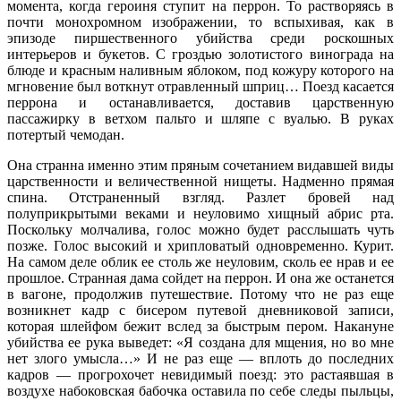
момента, когда героиня ступит на перрон. То растворяясь в
почти монохромном изображении, то вспыхивая, как в
эпизоде пиршественного убийства среди роскошных
интерьеров и букетов. С гроздью золотистого винограда на
блюде и красным наливным яблоком, под кожуру которого на
мгновение был воткнут отравленный шприц… Поезд касается
перрона и останавливается, доставив царственную
пассажирку в ветхом пальто и шляпе с вуалью. В руках
потертый чемодан.
Она странна именно этим пряным сочетанием видавшей виды
царственности и величественной нищеты. Надменно прямая
спина. Отстраненный взгляд. Разлет бровей над
полуприкрытыми веками и неуловимо хищный абрис рта.
Поскольку молчалива, голос можно будет расслышать чуть
позже. Голос высокий и хрипловатый одновременно. Курит.
На самом деле облик ее столь же неуловим, сколь ее нрав и ее
прошлое. Странная дама сойдет на перрон. И она же останется
в вагоне, продолжив путешествие. Потому что не раз еще
возникнет кадр с бисером путевой дневниковой записи,
которая шлейфом бежит вслед за быстрым пером. Накануне
убийства ее рука выведет: «Я создана для мщения, но во мне
нет злого умысла…» И не раз еще — вплоть до последних
кадров — прогрохочет невидимый поезд: это растаявшая в
воздухе набоковская бабочка оставила по себе следы пыльцы,