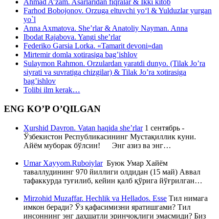
Ahmad A’zam. Asarlaridan fiqralar & Ikki kitob
Farhod Bobojonov. Orzuga eltuvchi yo‘l & Yulduzlar yurgan
yo`l
Anna Axmatova. She’rlar & Anatoliy Nayman. Anna
Ibodat Rajabova. Yangi she’rlar
Federiko Garsia Lorka. «Tamarit devoni»dan
Mirtemir domla xotirasiga bag’ishlov
Sulaymon Rahmon. Orzulardan yaratdi dunyo. (Tilak Jo’ra
siyrati va suvratiga chizgilar) & Tilak Jo’ra xotirasiga
bag’ishlov
Tolibi ilm kerak…
ENG KO’P O’QILGAN
Xurshid Davron. Vatan haqida she’rlar
1 сентябрь -
Ўзбекистон Республикасининг Мустақиллик куни.
Айём муборак бўлсин! Энг азиз ва энг…
Umar Xayyom.Ruboiylar
Буюк Умар Хайём
таваллудининг 970 йиллиги олдидан (15 май) Аввал
тафаккурда туғилиб, кейин қалб қўрига йўғрилган…
Mirzohid Muzaffar. Hechlik va Hellados. Esse
Тил нимага
имкон беради? Ўз қафасимизни яратишгами? Тил
инсоннинг энг даҳшатли эринчоқлиги эмасмиди? Биз