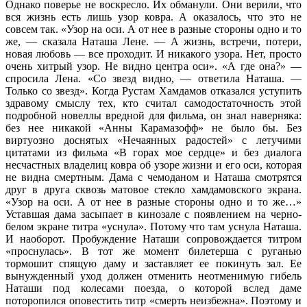
Однако поверье не воскресло. Их обманули. Они верили, что
вся жизнь есть лишь узор ковра. А оказалось, что это не
совсем так. «Узор на оси. А от нее в разные стороны одно и то
же, — сказала Наташа Лене. — А жизнь, встречи, потери,
новая любовь — все проходит. И никакого узора. Нет, просто
очень хитрый узор. Не видно центра оси». «А где она?» —
спросила Лена. «Со звезд видно, — ответила Наташа. —
Только со звезд». Когда Рустам Хамдамов отказался уступить
здравому смыслу тех, кто считал самодостаточность этой
подробной новеллы вредной для фильма, он знал наверняка:
без нее никакой «Анны Карамазофф» не было бы. Без
виртуозно доснятых «Нечаянных радостей» с летучими
цитатами из фильма «В горах мое сердце» и без диалога
несчастных владелиц ковра об узоре жизни и его оси, которая
не видна смертным. Дама с чемоданом и Наташа смотрятся
друг в друга сквозь матовое стекло хамдамовского экрана.
«Узор на оси. А от нее в разные стороны одно и то же…»
Уставшая дама засыпает в кинозале с появлением на черно-
белом экране титра «уснула». Потому что там уснула Наташа.
И наоборот. Пробуждение Наташи сопровождается титром
«проснулась». В тот же момент билетерша с руганью
тормошит спящую даму и заставляет ее покинуть зал. Ее
вынужденный уход должен отменить неотменимую гибель
Наташи под колесами поезда, о которой вслед даме
поторопился оповестить титр «смерть неизбежна». Поэтому и