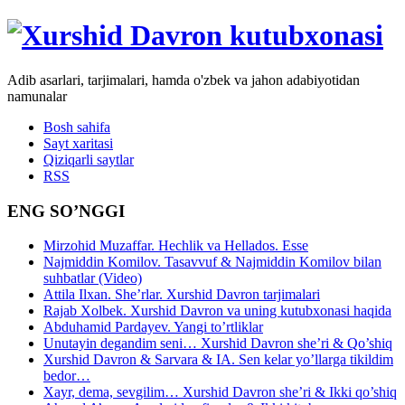
Adib asarlari, tarjimalari, hamda o'zbek va jahon adabiyotidan
namunalar
Bosh sahifa
Sayt xaritasi
Qiziqarli saytlar
RSS
ENG SO’NGGI
Mirzohid Muzaffar. Hechlik va Hellados. Esse
Najmiddin Komilov. Tasavvuf & Najmiddin Komilov bilan
suhbatlar (Video)
Attila Ilxan. She’rlar. Xurshid Davron tarjimalari
Rajab Xolbek. Xurshid Davron va uning kutubxonasi haqida
Abduhamid Pardayev. Yangi to’rtliklar
Unutayin degandim seni… Xurshid Davron she’ri & Qo’shiq
Xurshid Davron & Sarvara & IA. Sen kelar yo’llarga tikildim
bedor…
Xayr, dema, sevgilim… Xurshid Davron she’ri & Ikki qo’shiq