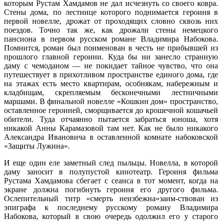
которым Рустам Хамдамов не дал исчезнуть со своего ковра.
Стены дома, по лестнице которого поднимается героиня в
первой новелле, дрожат от проходящих словно сквозь них
поездов. Точно так же, как дрожали стены немецкого
пансиона в первом русском романе Владимира Набокова.
Помнится, роман был поименован в честь не прибывшей из
прошлого главной героини. Куда бы ни занесло странную
даму с чемоданом — не покидает тайное чувство, что она
путешествует в прихотливом пространстве единого дома, где
на этажах есть место квартирам, особнякам, набережным и
кладбищам, скрепляемым бесконечными лестничными
маршами. В финальной новелле «Кошкин дом» пространство,
оставленное героиней, сморщивается до крошечной кошачьей
обители. Туда отчаянно пытается забраться юноша, хотя
никакой Анны Карамазовой там нет. Как не было никакого
Александра Ивановича в оставленной комнате набоковской
«Защиты Лужина».
И еще один еле заметный след пыльцы. Новелла, в которой
даму заносит в полупустой кинотеатр. Героиня фильма
Рустама Хамдамова сбегает с сеанса в тот момент, когда на
экране должна погибнуть героиня его другого фильма.
Ослепительный титр «смерть неизбежна»заим-ствован из
эпиграфа к последнему русскому роману Владимира
Набокова, который в свою очередь одолжил его у старого