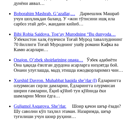
дунёни аввал…
Boborahim Mashrab. G’azallar,…
Дарвешлик Машраб
учун шоҳликдан баланд. У «жон тўтисини ишқ ила
сарбоз этай деб», жандани кийиб…
Bibi Robia Saidova. Tog‘ay Murodning “Bu dunyoda…
Ўзбекистон халқ ёзувчиси Тоғай Мурод таваллудининг
70 йиллиги Тоғай Муроднинг ушбу романи Кафка ва
Камю асарлари…
Onajon. O’zbek shoirlarining onaga…
Ўзбек адабиёти
Она ҳақида ёзилган дурдона асарларга ниҳоятда бой.
Онани улуғлашда, мадҳ этишда ижодкорларимиз чин…
Xurshid Davron. Muhabbat haqida she’rlar (I)
Ёдларингга
олурмисан сирли дамларни, Ёдларингга олурмисан
ширин ғамларни, Ёқиб қўйиб тун қўйнида ёки
шамларни Мени ёдга…
Guljamol Asqarova. She’rlar.
Шоир қачон шеър ёзади?
Шу саволни кўп таҳлил этаман. Назаримда, шеър
туғилиши учун шоир руҳини…