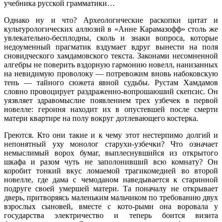
учебника русской грамматики…
Однако ну и что? Археологические раскопки цитат и
культурологических аллюзий в «Анне Карамазофф» столь же
увлекательно-бесплодны, сколь и знаки вопроса, которые
недоуменный прагматик вздумает вдруг вынести на поля
сновидческого хамдамовского текста. Законами несомненной
алгебры не поверить вздорную гармонию новелл, нанизанных
на невидимую проволоку — потревожим вновь набоковскую
тень — тайного сюжета явной судьбы. Рустам Хамдамов
словно провоцирует раздраженно-вопрошаюший скепсис. Он
уязвляет здравомыслие появлением трех узбечек в первой
новелле: героиня находит их в опустевшей после смерти
матери квартире на полу вокруг дотлевающего костерка.
Греются. Кто они такие и к чему этот нестерпимо долгий и
непонятный уху монолог старухи-узбечки? Что означает
немыслимый ворох бумаг, выплеснувшийся из открытого
шкафа и разом чуть не заполонивший всю комнату? Он
коробит тонкий вкус ломаемой трагикомедией во второй
новелле, где дама с чемоданом наведывается к старинной
подруге своей умершей матери. Та поначалу не открывает
дверь, притворяясь маленьким мальчиком по требованию двух
взрослых сыновей, вместе с кото-рыми она воровала у
государства электричество и теперь боится визита