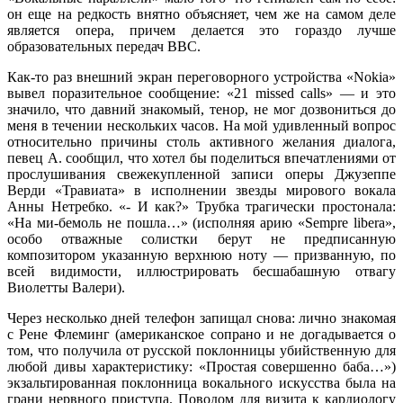
он еще на редкость внятно объясняет, чем же на самом деле
является опера, причем делается это гораздо лучше
образовательных передач BBC.
Как-то раз внешний экран переговорного устройства «Nokia»
вывел поразительное сообщение: «21 missed calls» — и это
значило, что давний знакомый, тенор, не мог дозвониться до
меня в течении нескольких часов. На мой удивленный вопрос
относительно причины столь активного желания диалога,
певец А. сообщил, что хотел бы поделиться впечатлениями от
прослушивания свежекупленной записи оперы Джузеппе
Верди «Травиата» в исполнении звезды мирового вокала
Анны Нетребко. «- И как?» Трубка трагически простонала:
«На ми-бемоль не пошла…» (исполняя арию «Sempre libera»,
особо отважные солистки берут не предписанную
композитором указанную верхнюю ноту — призванную, по
всей видимости, иллюстрировать бесшабашную отвагу
Виолетты Валери).
Через несколько дней телефон запищал снова: лично знакомая
с Рене Флеминг (американское сопрано и не догадывается о
том, что получила от русской поклонницы убийственную для
любой дивы характеристику: «Простая совершенно баба…»)
экзальтированная поклонница вокального искусства была на
грани нервного приступа. Поводом для визита к кардиологу