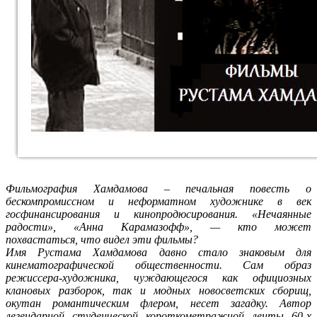
Фильмография Хамдамова – печальная повесть о
бескомпромиссном и неформатном художнике в век
госфинансирования и кинопродюсирования. «Нечаянные
радости», «Аннa Карамазофф», — кто может
похвастаться, что видел эти фильмы?
Имя Рустама Хамдамова давно стало знаковым для
кинематографической общественности. Сам образ
режиссера-художника, чуждающегося как официозных
клановых разборок, так и модных новосветских сборищ,
окутан романтическим флером, несет загадку. Автор
легендарной студенческой короткометражной ленты 60-х