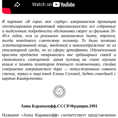
В картине «В горах мое сердце» американская провинция
опоэтизирована романтикой маргинальности: все собранные
и выделенные подробности обстановки скорее из фильмов 30-
40-х годов, чем из реального заокеанского быта, впрочем,
тогда неведомого советскому человеку. То была поэтика
эстетизированной вещи, введенной в киноизображение не из
утилитарной среды, но из сферы артефакта. Одушевленная
красота предмета открывалась вне ординарных связей и
становилась самоценной: линия пуговиц на спине героини
вошла в память пунктиром девичьего позвоночника, стойка
совершенно американского бара — потусторонним сиянием
стекла, зеркал и лица юной Елены Соловей, будто сошедшей с
картин Кватроченто.
Аннa Кaрамaзoфф.СССР/Франция.1991
Название «Анна Карамазофф» соответствует представлению