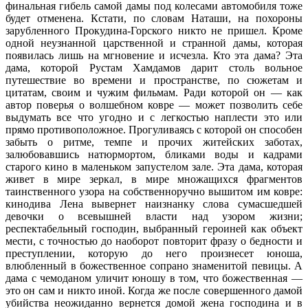
финальная гибель самой дамы под колесами автомобиля тоже
будет отменена. Кстати, по словам Наташи, на похороны
зарубленного Прокудина-Горского никто не пришел. Кроме
одной неузнанной царственной и странной дамы, которая
появилась лишь на мгновение и исчезла. Кто эта дама? Эта
дама, которой Рустам Хамдамов дарит столь вольное
путешествие во времени и пространстве, по сюжетам и
цитатам, своим и чужим фильмам. Ради которой он — как
автор поверья о волшебном ковре — может позволить себе
выдумать все что угодно и с легкостью наплести это или
прямо противоположное. Прогуливаясь с которой он способен
забыть о ритме, темпе и прочих житейских заботах,
залюбовавшись натюрмортом, бликами воды и кадрами
старого кино в маленьком запустелом зале. Эта дама, которая
живет в мире зеркал, в мире множащихся фрагментов
таинственного узора на собственноручно вышитом им ковре:
кинодива Лена вывернет наизнанку слова сумасшедшей
девочки о всевышней власти над узором жизни;
респектабельный господин, выбранный героиней как объект
мести, с точностью до наоборот повторит фразу о бедности и
преступлении, которую до него произнесет юноша,
влюбленный в божественное сопрано знаменитой певицы. А
дама с чемоданом уличит юношу в том, что божественная —
это он сам и никто иной. Когда же после совершенного дамой
убийства неожиданно вернется домой жена господина и в