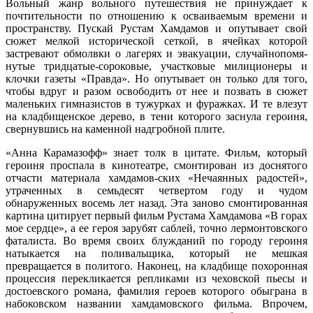
Вольный жанр вольного путешествия не принуждает к
почтительности по отношению к осваиваемым времени и
пространству. Пускай Рустам Хамдамов и опутывает свой
сюжет мелкой исторической сеткой, в ячейках которой
застревают обмолвки о лагерях и эвакуации, случайнопомя-
нутые тридцатые-сороковые, участковые милиционеры и
клочки газеты «Правда». Но опутывает он только для того,
чтобы вдруг и разом освободить от нее и позвать в сюжет
маленьких гимназистов в тужурках и фуражках. И те влезут
на кладбищенское дерево, в тени которого заснула героиня,
свернувшись на каменной надгробной плите.
«Анна Карамазофф» знает толк в цитате. Фильм, который
героиня проспала в кинотеатре, смонтирован из доснятого
отчасти материала хамдамов-ских «Нечаянных радостей»,
утраченных в семьдесят четвертом году и чудом
обнаруженных восемь лет назад. Эта заново смонтированная
картина цитирует первый фильм Рустама Хамдамова «В горах
мое сердце», а ее героя зарубят саблей, точно лермонтовского
фаталиста. Во время своих блужданий по городу героиня
натыкается на поливальщика, который не мешкая
превращается в политого. Наконец, на кладбище похоронная
процессия перекликается репликами из чеховской пьесы и
достоевского романа, фамилия героев которого обыграна в
набоковском названии хамдамовского фильма. Впрочем,