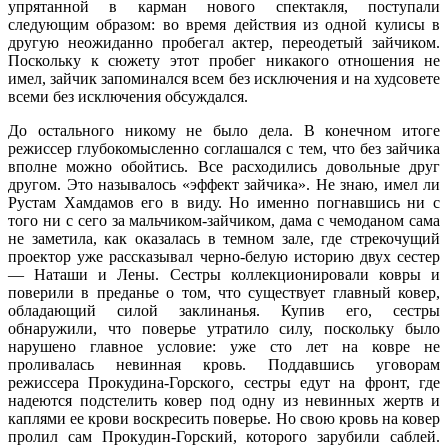
упрятанной в карман нового спектакля, поступали
следующим образом: во время действия из одной кулисы в
другую неожиданно пробегал актер, переодетый зайчиком.
Поскольку к сюжету этот пробег никакого отношения не
имел, зайчик запоминался всем без исключения и на худсовете
всеми без исключения обсуждался.
До остального никому не было дела. В конечном итоге
режиссер глубокомысленно соглашался с тем, что без зайчика
вполне можно обойтись. Все расходились довольные друг
другом. Это называлось «эффект зайчика». Не знаю, имел ли
Рустам Хамдамов его в виду. Но именно погнавшись ни с
того ни с сего за мальчиком-зайчиком, дама с чемоданом сама
не заметила, как оказалась в темном зале, где стрекочущий
проектор уже рассказывал черно-белую историю двух сестер
— Наташи и Лены. Сестры коллекционировали ковры и
поверили в преданье о том, что существует главный ковер,
обладающий силой заклинанья. Купив его, сестры
обнаружили, что поверье утратило силу, поскольку было
нарушено главное условие: уже сто лет на ковре не
проливалась невинная кровь. Поддавшись уговорам
режиссера Прокудина-Горского, сестры едут на фронт, где
надеются подстелить ковер под одну из невинных жертв и
каплями ее крови воскресить поверье. Но свою кровь на ковер
пролил сам Прокудин-Горский, которого зарубили саблей.