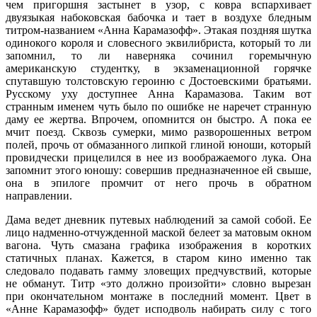
чем пригоршня застынет в узор, с ковра вспархивает
двуязыкая набоковская бабочка и тает в воздухе бледным
титром-названием «Анна Карамазофф». Этакая поздняя шутка
одинокого короля и словесного эквилибриста, который то ли
запомнил, то ли наверняка сочинил горемычную
американскую студентку, в экзаменационной горячке
спутавшую толстовскую героиню с Достоевскими братьями.
Русскому уху доступнее Анна Карамазова. Таким вот
странным именем чуть было по ошибке не наречет странную
даму ее жертва. Впрочем, опомнится он быстро. А пока ее
мчит поезд. Сквозь сумерки, мимо разворошенных ветром
полей, прочь от обмазанного липкой глиной юноши, который
провидчески прицелился в нее из воображаемого лука. Она
запомнит этого юношу: совершив предназначенное ей свыше,
она в эпилоге промчит от него прочь в обратном
направлении.
Дама ведет дневник путевых наблюдений за самой собой. Ее
лицо надменно-отчужденной маской белеет за матовым окном
вагона. Чуть смазана графика изображения в коротких
статичных планах. Кажется, в старом кино именно так
следовало подавать гамму зловещих предчувствий, которые
не обманут. Титр «это должно произойти» словно вырезан
при окончательном монтаже в последний момент. Цвет в
«Анне Карамазофф» будет исподволь набирать силу с того