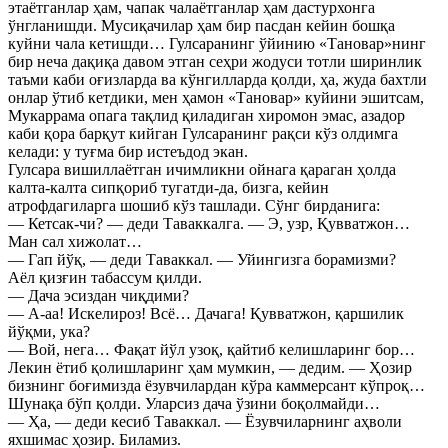
этаётганлар ҳам, чапак чалаётганлар ҳам дастурхонга
ўнгланишди. Мусиқачилар ҳам бир пасдан кейин бошқа
куйни чала кетишди… Гулсаранинг ўйинию «Тановар»нинг
бир неча дақиқа давом этган сеҳри жодуси тотли ширинлик
таъми каби оғизларда ва кўнгилларда қолди, ҳа, жуда бахтли
онлар ўтиб кетдики, мен ҳамон «Тановар» куйини эшитсам,
Мукаррама опага тақлид қиладиган хиромон эмас, азадор
каби қора барқут кийган Гулсаранинг рақси кўз олдимга
келади: у туғма бир истеъдод экан.
Гулсара вишиллаётган ичимликни ойнага қараган ҳолда
калта-калта сипқориб тугатди-да, бизга, кейин
атрофдагиларга шошиб кўз ташлади. Сўнг бирданига:
— Кетсак-чи? — деди Таваккалга. — Э, узр, Қувватжон…
Ман сал хижолат…
— Гап йўқ, — деди Таваккал. — Уйингизга борамизми?
Аёл қизғин табассум қилди.
— Дача эсиздан чиқдими?
— А-аа! Искелироз! Всё… Дачага! Қувватжон, қаршилик
йўқми, ука?
— Вой, нега… Фақат йўл узоқ, қайтиб келишларинг бор…
Лекин ётиб қолишларинг ҳам мумкин, — дедим. — Ҳозир
бизнинг боғимизда ёзувчилардан кўра каммерсант кўпроқ…
Шунақа бўп қолди. Уларсиз дача ўзини боқолмайди…
— Ҳа, — деди кесиб Таваккал. — Ёзувчиларнинг аҳволи
яхшимас ҳозир. Биламиз.