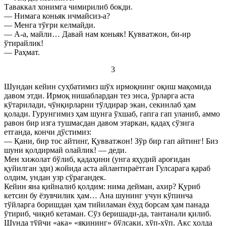
Таваккал хонимга чимирилиб бокди.
— Нимага коньяк ичмайсиз-а?
— Менга тўғри келмайди.
— А-а, майли… Давай нам коньяк! Қувватжон, би-ир
ўтирайлик!
— Раҳмат.
3
Шундан кейин суҳбатимиз шўх ирмоқнинг оқиш мақомида
давом этди. Ирмоқ нишаблардан тез энса, ўрларга аста
кўтарилади, чўнқирларни тўлдирар экан, секинлаб ҳам
қолади. Гурунгимиз ҳам шунга ўхшаб, гапга гап уланиб, аммо
равон бир изга тушмасдан давом этаркан, қадаҳ сўзига
етганда, кончи дўстимиз:
— Қани, бир тос айтинг, Қувватжон! Зўр бир гап айтинг! Биз
шуни қолдирмай олайлик! — деди.
Мен хижолат бўлиб, қадаҳини (унга яҳудий ароғидан
қуйилган эди) жойида аста айлантираётган Гулсарага қараб
олдим, ундан узр сўрагандек.
Кейин яна қийналиб қолдим: нима дейман, ахир? Қуриб
кетсин бу ёзувчилик ҳам… Ана шунинг учун кўпинча
тўйларга боришдан ҳам тийиламан ёхуд борсам ҳам панада
ўтириб, чиқиб кетаман. Сўз беришади-да, тантанали қилиб.
Шунда тўйчи «ака» «яқининг» бўлсаки, хўп-хўп. Акс ҳолда