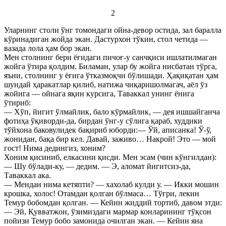
2
Уларнинг столи ўнг томондаги ойна-девор остида, зал баралла
кўринадиган жойда экан. Дастурхон тўкин, стол четида —
вазада лола ҳам бор экан.
Мен столнинг бери ёғидаги пичоғ-у санчқиси ишлатилмаган
жойга ўтира қолдим. Биламан, улар бу жойга нисбатан тўрга,
яъни, столнинг у ёғига ўтказмоқчи бўлишади. Ҳақиқатан ҳам
шундай ҳаракатлар қилиб, натижа чиқаришолмагач, аёл ўз
жойига — ойнага яқин курсига, Таваккал унинг ёнига
ўтириб:
— Хўп, йигит ўлмайлик, бало кўрмайлик, — дея ишшайганча
фотиҳа ўқиворди-да, бирдан ўнг-у сўлига қараб, худдики
тўйхона баковулидек бақириб юборди:— Ўй, аписанка! Ў-ў,
жонидан, бақа бир кел. Давай, заживо… Накрой! Это — мой
гост! Нима дедингиз, хоним?
Хоним қисиниб, елкасини қисди. Мен эсам (чин кўнгилдан):
— Шу бўлади-ку, — дедим. — Э, аломат йигитсиз-да,
Таваккал ака.
— Мендан нима кетяпти? — хахолаб кулди у. — Икки мошин
крошка, холос! Отамдан қолган бўлмаса… Тўғри, лекин
Темур бобомдан қолган. — Кейин жиддий тортиб, давом этди:
— Эй, Қувватжон, ўзимиздаги мармар конларининг тўқсон
пойизи Темур бобо замонида очилган экан. — Кейин яна