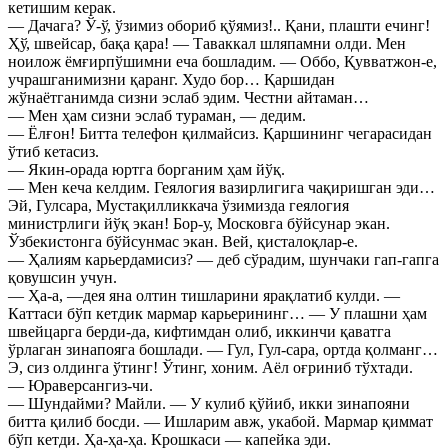
кетишим керак.
— Дачага? Ў-ў, ўзимиз обориб қўямиз!.. Қани, плашти ечинг!
Ҳў, швейсар, бақа қара! — Таваккал шляпамни олди. Мен
ноилож ёмғирпўшимни еча бошладим. — Оббо, Қувватжон-е,
учрашганимизни қаранг. Худо бор… Қаршидан
жўнаётганимда сизни эслаб эдим. Честни айтаман…
— Мен ҳам сизни эслаб тураман, — дедим.
— Ёлғон! Битта телефон қилмайсиз. Қаршининг чегарасидан
ўтиб кетасиз.
— Якин-орада юртга борганим ҳам йўқ.
— Мен кеча келдим. Геялогия вазирлигига чақиришган эди…
Эй, Гулсара, Мустақилликкача ўзимизда геялогия
министрлиги йўқ экан! Бор-у, Московга бўйсунар экан.
Ўзбекистонга бўйсунмас экан. Вей, қисталоқлар-е.
— Ҳалиям карьердамисиз? — деб сўрадим, шунчаки гап-гапга
қовушсин учун.
— Ҳа-а, —дея яна олтин тишларини ярақлатиб кулди. —
Каттаси бўп кетдик мармар карьерининг… — У плашни ҳам
швейцарга берди-да, кифтимдан олиб, иккинчи қаватга
ўрлаган зинапояга бошлади. — Гул, Гул-сара, ортда қолманг…
Э, сиз олдинга ўтинг! Ўтинг, хоним. Аёл оғриниб тўхтади.
— Юраверсангиз-чи.
— Шундайми? Майли. — У кулиб қўйиб, икки зинапояни
битта қилиб босди. — Ишларим авж, укабой. Мармар қиммат
бўп кетди. Ҳа-ҳа-ҳа. Крошкаси — капейка эди.