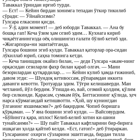
Таваккал ўрнидан ирғиб турди.
— Ест! — Кейин бирдан хонимга тепадан ўткир тикилиб
сўради: — Ўйнайсизми?
Гулсара елкасини қисди.
— Ў-ў, адин момент! — деб юборди Таваккал. — Ана бу
бошқа гап! Кеча ўзим ҳам сезиб эдим… Кухнага кириб
чиқаётганингизда оёқ олишингиз ғалати бўлиб кетиб эди.
«Жигарпора»ни эшитаётганда.
Гулсара бошини эгиб кулди. Таваккал қаторлар ора-сидан
лўкиллаб юриб, саҳна томонга кетди.
— Кеча танишдик окайиз билан, — деди Гулсара «акам»нинг
орқасидан сезиларли фахр билан қараб олгач. — Мани
безорилардан қутқардилар… — Кейин кулиб ҳамда ғижиниб,
давом этди: — Шундоқ кетивоссам, рўпарамдан иккита
даванги кевотти. Тротуарда эдим. Тўғри келишаверди. Ман
четланиб, йўл бердим. Ўтишди-ю, вай, сезмий қолдим, қўлим
бир силкинди. Қарасам, сумкам йўқ. Биттасининг қўлида, ҳеч
нарса кўрмагандай кетишвотти. «Ҳой, шу кунингдан
ўлганинг яхшимасми?» деб бақирдим. Чопиб боришга
қўрқаман. — У яна бошини эгиб кулди. — Вайсовурдим.
«Бўйингга қара, иплос! Келиб-келиб хотин ки-шини
тунайсанми?» — Шу пайт Таваккал кафтларини бир-бирига
ишқаган ҳолда қайтиб келди. «Ест, гатоп!» деб ўтираркан.
Гулсаранинг охирги сўзларини эшитганда, бирдан тилла
тишларини кўрсатиб ишшайганча, уни рағбатлантириб, бош