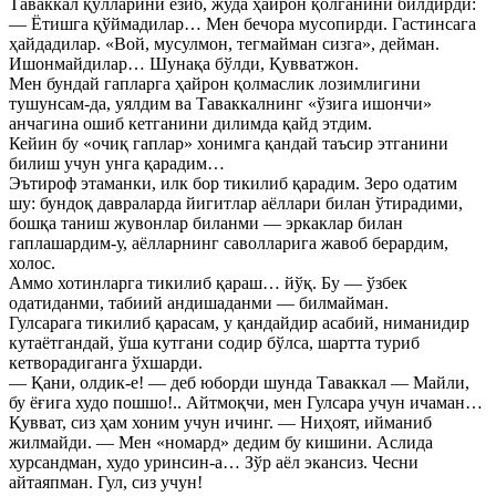
Таваккал қўлларини ёзиб, жуда ҳайрон қолганини билдирди:
— Ётишга қўймадилар… Мен бечора мусопирди. Гастинсага
ҳайдадилар. «Вой, мусулмон, тегмайман сизга», дейман.
Ишонмайдилар… Шунақа бўлди, Қувватжон.
Мен бундай гапларга ҳайрон қолмаслик лозимлигини
тушунсам-да, уялдим ва Таваккалнинг «ўзига ишончи»
анчагина ошиб кетганини дилимда қайд этдим.
Кейин бу «очиқ гаплар» хонимга қандай таъсир этганини
билиш учун унга қарадим…
Эътироф этаманки, илк бор тикилиб қарадим. Зеро одатим
шу: бундоқ давраларда йигитлар аёллари билан ўтирадими,
бошқа таниш жувонлар биланми — эркаклар билан
гаплашардим-у, аёлларнинг саволларига жавоб берардим,
холос.
Аммо хотинларга тикилиб қараш… йўқ. Бу — ўзбек
одатиданми, табиий андишаданми — билмайман.
Гулсарага тикилиб қарасам, у қандайдир асабий, ниманидир
кутаётгандай, ўша кутгани содир бўлса, шартта туриб
кетворадиганга ўхшарди.
— Қани, олдик-е! — деб юборди шунда Таваккал — Майли,
бу ёғига худо пошшо!.. Айтмоқчи, мен Гулсара учун ичаман…
Қувват, сиз ҳам хоним учун ичинг. — Ниҳоят, ийманиб
жилмайди. — Мен «номард» дедим бу кишини. Аслида
хурсандман, худо уринсин-а… Зўр аёл экансиз. Чесни
айтаяпман. Гул, сиз учун!