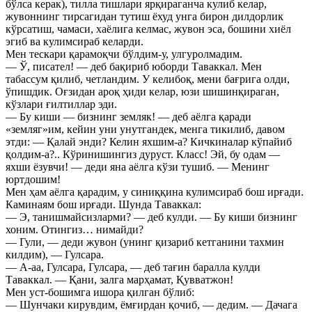
бўлса керак), тилла тишлари ярқираганча кулиб келар,
жувоннинг тирсагидан тутиш ёхуд унга бирон дилдорлик
кўрсатиш, чамаси, хаёлига келмас, жувон эса, бошини хиёл
эгиб ва кулимсираб келарди.
Мен тескари қарамоқчи бўлдим-у, улгуролмадим.
— Ў, писател! — деб бақириб юборди Таваккал. Мен
табассум қилиб, четландим. У келибоқ, мени бағрига олди,
ўпишдик. Оғзидан ароқ ҳиди келар, юзи шишинқираган,
кўзлари ғилтиллар эди.
— Бу киши — бизнинг земляк! — деб аёлга қаради
«земляг»им, кейин уни унутгандек, менга тикилиб, давом
этди: — Қалай энди? Келин яхшим-а? Кичкиналар кўпайиб
қолдим-а?.. Кўринишингиз дуруст. Класс! Эй, бу одам —
яхши ёзувчи! — деди яна аёлга кўзи тушиб. — Менинг
юртдошим!
Мен ҳам аёлга қарадим, у синиққина кулимсираб бош ирғади.
Каминаям бош ирғади. Шунда Таваккал:
— Э, танишмайсизларми? — деб кулди. — Бу киши бизнинг
хоним. Отингиз… нимайди?
— Гули, — деди жувон (унинг қизариб кетганини тахмин
килдим), — Гулсара.
— А-аа, Гулсара, Гулсара, — деб тағин баралла кулди
Таваккал. — Қани, залга марҳамат, Қувватжон!
Мен уст-бошимга ишора қилган бўлиб:
— Шунчаки кирувдим, ёмғирдан қочиб, — дедим. — Дачага