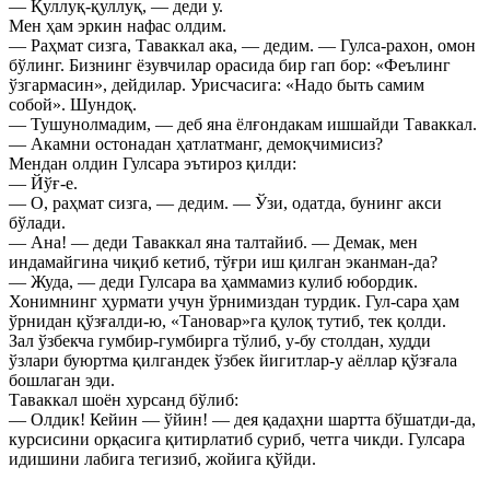
— Қуллуқ-қуллуқ, — деди у.
Мен ҳам эркин нафас олдим.
— Раҳмат сизга, Таваккал ака, — дедим. — Гулса-рахон, омон
бўлинг. Бизнинг ёзувчилар орасида бир гап бор: «Феълинг
ўзгармасин», дейдилар. Урисчасига: «Надо быть самим
собой». Шундоқ.
— Тушунолмадим, — деб яна ёлғондакам ишшайди Таваккал.
— Акамни остонадан ҳатлатманг, демоқчимисиз?
Мендан олдин Гулсара эътироз қилди:
— Йўғ-е.
— О, раҳмат сизга, — дедим. — Ўзи, одатда, бунинг акси
бўлади.
— Ана! — деди Таваккал яна талтайиб. — Демак, мен
индамайгина чиқиб кетиб, тўғри иш қилган эканман-да?
— Жуда, — деди Гулсара ва ҳаммамиз кулиб юбордик.
Хонимнинг ҳурмати учун ўрнимиздан турдик. Гул-сара ҳам
ўрнидан қўзғалди-ю, «Тановар»га қулоқ тутиб, тек қолди.
Зал ўзбекча гумбир-гумбирга тўлиб, у-бу столдан, худди
ўзлари буюртма қилгандек ўзбек йигитлар-у аёллар қўзғала
бошлаган эди.
Таваккал шоён хурсанд бўлиб:
— Олдик! Кейин — ўйин! — дея қадаҳни шартта бўшатди-да,
курсисини орқасига қитирлатиб суриб, четга чикди. Гулсара
идишини лабига тегизиб, жойига қўйди.