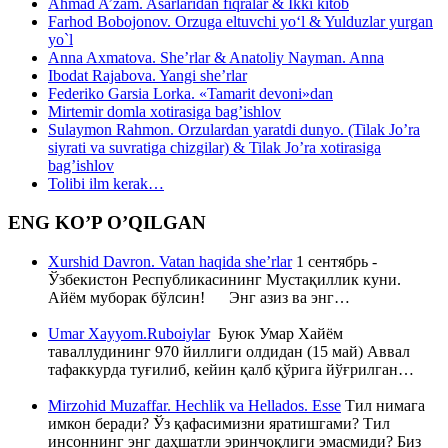
Ahmad A’zam. Asarlaridan fiqralar & Ikki kitob
Farhod Bobojonov. Orzuga eltuvchi yo‘l & Yulduzlar yurgan
yo`l
Anna Axmatova. She’rlar & Anatoliy Nayman. Anna
Ibodat Rajabova. Yangi she’rlar
Federiko Garsia Lorka. «Tamarit devoni»dan
Mirtemir domla xotirasiga bag’ishlov
Sulaymon Rahmon. Orzulardan yaratdi dunyo. (Tilak Jo’ra
siyrati va suvratiga chizgilar) & Tilak Jo’ra xotirasiga
bag’ishlov
Tolibi ilm kerak…
ENG KO’P O’QILGAN
Xurshid Davron. Vatan haqida she’rlar
1 сентябрь -
Ўзбекистон Республикасининг Мустақиллик куни.
Айём муборак бўлсин! Энг азиз ва энг…
Umar Xayyom.Ruboiylar
Буюк Умар Хайём
таваллудининг 970 йиллиги олдидан (15 май) Аввал
тафаккурда туғилиб, кейин қалб қўрига йўғрилган…
Mirzohid Muzaffar. Hechlik va Hellados. Esse
Тил нимага
имкон беради? Ўз қафасимизни яратишгами? Тил
инсоннинг энг даҳшатли эринчоқлиги эмасмиди? Биз