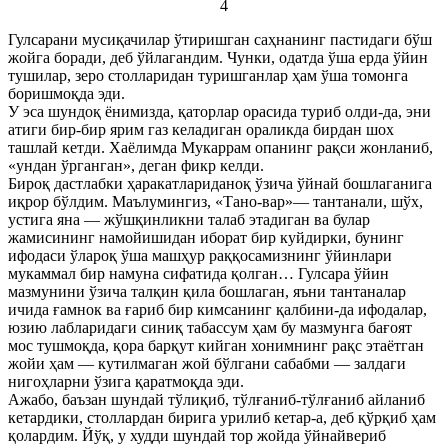
4
Гулсарани мусиқачилар ўтиришган саҳнанинг пастидаги бўш
жойга боради, деб ўйлагандим. Чунки, одатда ўша ерда ўйин
тушилар, зеро столларидан туришганлар ҳам ўша томонга
боришмоқда эди.
У эса шундоқ ёнимизда, қаторлар орасида туриб олди-да, эни
атиги бир-бир ярим газ келадиган ораликда бирдан шох
ташлай кетди. Хаёлимда Мукаррам опанинг рақси жонланиб,
«ундан ўрганган», деган фикр келди.
Бироқ дастлабки ҳаракатлариданоқ ўзича ўйнай бошлаганига
иқрор бўлдим. Маълумингиз, «Тано-вар»— тантанали, шўх,
устига яна — жўшқинликни талаб этадиган ва булар
жамисининг намойишидан иборат бир куйдирки, бунинг
ифодаси ўлароқ ўша машҳур раққосамизнинг ўйинлари
мукаммал бир намуна сифатида қолган… Гулсара ўйин
мазмунини ўзича талқин қила бошлаган, яъни тантаналар
ичида ғамнок ва ғариб бир кимсанинг қалбини-да ифодалар,
юзию лабларидаги синиқ табассум ҳам бу мазмунга бағоят
мос тушмоқда, қора барқут кийган хонимнинг рақс этаётган
жойи ҳам — кутилмаган жой бўлгани сабабми — залдаги
нигоҳларни ўзига қаратмоқда эди.
Ажабо, баъзан шундай тўлиқиб, тўлғаниб-тўлғаниб айланиб
кетардики, столлардан бирига урилиб кетар-а, деб қўрқиб ҳам
қолардим. Йўқ, у худди шундай тор жойда ўйнайвериб