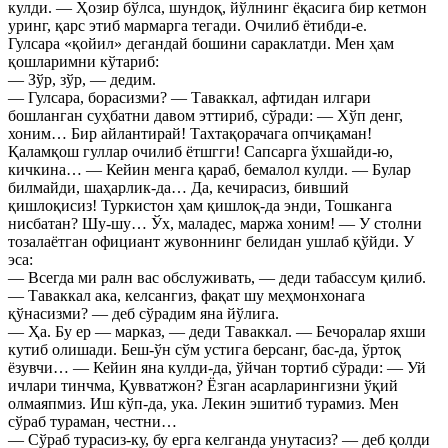
кулди. — Ҳозир бўлса, шундоқ, йўлнинг ёқасига бир кетмон
уринг, қарс этиб мармарга тегади. Очилиб ётибди-е.
Гулсара «қойил» дегандай бошини сараклатди. Мен ҳам
қошларимни кўтариб:
— Зўр, зўр, — дедим.
— Гулсара, борасизми? — Таваккал, афтидан илгари
бошланган суҳбатни давом эттириб, сўради: — Хўп денг,
хоним… Бир айлантирай! Тахтақорачага опчиқаман!
Қаламқош гуллар очилиб ётшгги! Сапсарга ўхшайди-ю,
кичкина… — Кейин менга қараб, бемалол кулди. — Булар
билмайди, шаҳарлик-да… Да, кечирасиз, бивший
қишлоқисиз! Туркистон ҳам қишлоқ-да энди, Тошканга
нисбатан? Шу-шу… Ўх, маладес, маржа хоним! — У столни
тозалаётган официант жувоннинг белидан ушлаб қўйди. У
эса:
— Всегда ми ралн вас обслуживать, — деди табассум қилиб.
— Таваккал ака, келсангиз, фақат шу меҳмонхонага
қўнасизми? — деб сўрадим яна йўлига.
— Ҳа. Бу ер — марказ, — деди Таваккал. — Бечоралар яхши
кутиб олишади. Беш-ўн сўм устига берсанг, бас-да, ўртоқ
ёзувчи… — Кейин яна кулди-да, ўйчан тортиб сўради: — Уй
ичлари тинчма, Қувватжон? Ёзган асарларингизни ўқий
олмаяпмиз. Иш кўп-да, ука. Лекин эшитиб турамиз. Мен
сўраб тураман, честни…
— Сўраб турасиз-ку, бу ерга келганда унутасиз? — деб қолди