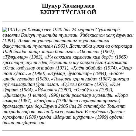
Шукур Холмирзаев
БУЛУТ ТЎСГАН ОЙ
Шукур Холмирзаев 1940 йил 24 мартда Сурхондарё
вилояти Бойсун туманида туғилган. Ўзбекистон халқ ёзувчиси
(1991). Тошкент университетининг журналистика
факултетини тугатган (1963). Дастлабки ҳикоя ва очерклари
1958 йилдан нашр этила бошлаган. «Оқ отли» (1962),
«Тўлқинлар» (1963), «Ўн саккизга кирмаган ким бор?» (1965)
қиссалари, шунингдек, ёзувчининг шу даврда ёзган ҳикоялари
«Олис юлдузлар остида» (1971), «Ҳаёт абадий» (1974), «Оғир
тош кўчса…» (1980), «Йўллар, йўлдошлар» (1984), «Бодом
қишда гуллади» (1986), «Тоғларга қор тушди» (1987) цингари
тўпламларидан ўрин олган. «Сўнгги бекат» (1976), «Қил
кўприк» (1984), «Йўловчи» (1987), «Олабўжи» (1992),
«Динозавр» (1-китоб, 1996) каби романлар муаллифи. «Қора
камар» (1987), «Зиёфат» (1990 йили саҳналаштирилган)
драмалари ҳам бор.Ёзувчи 2005 йил 29 cентябрда Тошкент
шаҳрида вафот этган.Ҳамза номидаги Республика Давлат
мукофоти (1989) ҳамда «Меҳнат шуҳрати» (1999) ордени
билан тақдирланган.