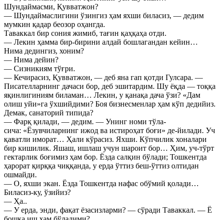
Шундаймасми, Қувватжон?
— Шундаймаслигини ўзингиз ҳам яхши биласиз, — дедим
мумкин қадар беозор оҳангда.
Таваккал бир сония жимиб, тағин қаҳқаҳа отди.
— Лекин ҳамма бир-бирини алдай бошлагандан кейин…
Нима дедингиз, хоним?
— Нима дейин?
— Сизникиям тўғри.
— Кечирасиз, Қувватжон, — деб яна гап қотди Гулсара. —
Писателларнинг дачаси бор, деб эшитардим. Шу ёқда — тоққа
яқинлигиниям биламан… Лекин, у қанақа дача ўзи? «Дам
олиш уйи»га ўхшийдими? Боя бизнесменлар ҳам кўп дедийиз.
Демак, санаторий типида?
— Фарқ қилади, — дедим. — Унинг номи тўла-
сича: «Ёзувчиларнинг ижод ва истироҳат боғи» де-йилади. Уч
қаватли иморат… Ҳали кўрасиз. Яхши. Кўпчилик хоналари
бир кишилик. Яшаш, ишлаш учун шароит бор… Ҳим, уч-тўрт
гектарлик боғимиз ҳам бор. Ёзда салқин бўлади; Тошкентда
ҳарорат қирққа чиққанда, у ерда ўттиз беш-ўттиз олтидан
ошмайди.
— О, яхши экан. Ёзда Тошкентда нафас обўмий қолади…
Биласиз-ку, ўзийиз?
— Ҳа..
— У ерда, энди, фақат ёзасизларми? — сўради Таваккал. — Ё
бошқа иш ҳам бўладими?