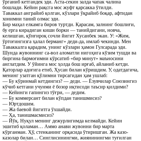
ўрганиб кетгандек эди. Аста-секин залда чапак чалина
бошлади. Кейин рақсга мос жуфт қарсакка ўтилди.
Таваккал анграйиб қолган, кўзлари ўқрайиб боқар, афтидан
хонимни таний олмас эди.
Бир маҳал елкамга биров туртди. Қарасам, залнинг бошлиғи,
бу ерга кирадиган киши борки — танийдигани, новча,
келишган, қўнғироқ сочли йигит Хусанбек экан. У: «Жим,
ўртоғингизга ҳалал берманг» деди-да, имлаб чекинди. Мен
Таваккалга қарадим, унинг кўзлари ҳамон Гулсарада эди.
Шунда жувоннинг са-вол аломатли нигоҳига кўзим тушди ва
биргина бармоғимни кўрсатиб «бир минут» маъносини
англатдим. У ўйинга мос ҳолда бош ирғаб, айланиб кетди.
Қаторлар адоғига етиб, Ҳусан билан кўришдим. У, одатдагича,
менинг узатган қўлимни тирсагидан ҳам ушлаб:
— Бу кўринмай кетдингиз? — деди. — Ёзувчилар Союзингиз
кўчиб кетгани учунми ё бозор иқтисоди таъсир қилдими?
— Кейинги гапингиз тўғри, — дедим.
— Бу коммерсант билан кўпдан танишмисиз?
— Юртдошим.
— Жа баевой йигитга ўхшайди.
— Ҳа, танишмасмисиз?
— Йўқ. Нуқул менинг дежурлигимда келмайди. Кейин
эшитиб қоламан… Аммо анави жувонни бир марта
кўрганман. Ҳў, стенканинг орқасида ўтиришган. Жа казо-
казолар билан… Синглисинингми, жиянинингми туғилган