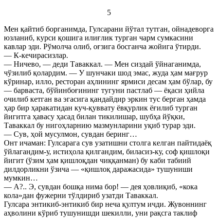
5
Мен қайтиб борганимда, Гулсарани йўтал тутган, ойнадеворга
юзланиб, курси қошига илиғлик турган чарм сумкасини
кавлар эди. Рўмолча олиб, оғзига босганча жойига ўтирди.
— К-кечирасизлар.
— Ничево, — деди Таваккал. — Мен сиздай ўйнаганимда,
чўзилиб қолардим. — У шунчаки шод эмас, жуда ҳам мағрур
кўринар, илло, ресторан аҳлининг ярмиси десам ҳам бўлар, бу
— барваста, бўйинбоғининг тугуни пастлаб — ёқаси ҳийла
очилиб кетган ва эгасига қандайдир эркин тус берган ҳамда
ҳар бир ҳаракатидан куч-қуввату ёвқурлик ёғилиб турган
йигитга ҳавасу ҳасад билан тикилишар, шубҳа йўқки,
Таваккал бу нигоҳларнию мазмунларини уқиб турар эди.
— Сув, ҳой мусулмон, сувдан беринг…
Онт ичаман: Гулсарага сув узатишни столга келган пайтидаёқ
ўйлагандим-у, истиҳола қилгандим, биласиз-ку, соф қишлоқи
йигит (ўзим ҳам қишлоқдан чиққанман) бу каби табиий
дилдорликни ўзича — «қишлоқ даражасида» тушуниши
мумкин…
— А?.. Э, сувдан бошқа нима бор! — дея ҳовлиқиб, «кока
кола»дан фужерни тўлдириб узатди Таваккал.
Гулсара энтикиб-энтикиб бир неча қултум ичди. Жувоннинг
аҳволини кўриб тушунишди шекилли, уни рақсга таклиф