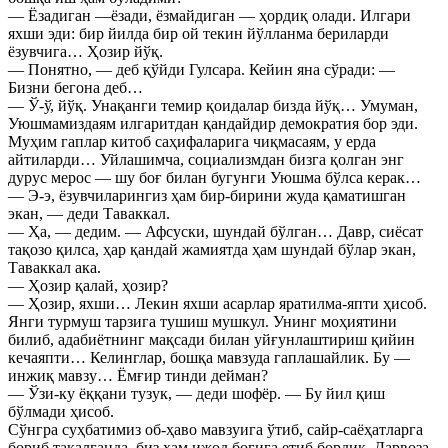
— Ёзадиган —ёзади, ёзмайдиган — ҳордиқ олади. Илгари
яхши эди: бир йилда бир ой текин йўлланма бериларди
ёзувчига… Ҳозир йўқ.
— Понятно, — деб қўйди Гулсара. Кейин яна сўради: —
Бизни бегона деб…
— Ў-ў, йўқ. Унақанги темир қоидалар бизда йўқ… Умуман,
Уюшмамиздаям илгаритдан қандайдир демократия бор эди.
Муҳим гаплар китоб саҳифаларига чиқмасаям, у ерда
айтиларди… Уйлашимча, социализмдан бизга қолган энг
дурус мерос — шу боғ билан бугунги Уюшма бўлса керак…
— Э-э, ёзувчиларингиз ҳам бир-бирини жуда қаматишган
экан, — деди Таваккал.
— Ҳа, — дедим. — Афсуски, шундай бўлган… Давр, сиёсат
тақозо қилса, ҳар қандай жамиятда ҳам шундай бўлар экан,
Таваккал ака.
— Ҳозир қалай, ҳозир?
— Ҳозир, яхши… Лекин яхши асарлар яратилма-япти ҳисоб.
Янги турмуш тарзига тушиш мушкул. Унинг моҳиятини
билиб, адабиётнинг мақсади билан уйғунлаштириш қийин
кечаяпти… Келинглар, бошқа мавзуда гаплашайлик. Бу —
инжиқ мавзу… Ёмғир тинди дейман?
— Ўзи-ку ёққани тузук, — деди шофёр. — Бу йил қиш
бўлмади ҳисоб.
Сўнгра суҳбатимиз об-ҳаво мавзуига ўтиб, сайр-саёҳатларга
бориб тақалганда, биз ҳам ижод боғига етиб бордик. Дарвоза