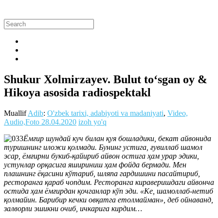
Shukur Xolmirzayev. Bulut to‘sgan oy &
Hikoya asosida radiospektakl
Muallif
Adib
:
O'zbek tarixi, adabiyoti va madaniyati
,
Video,
Audio,Foto
28.04.2020
izoh yo'q
Ёмғир шундай куч билан қуя бошладики, бекат айвонида
туришнинг иложи қолмади. Бунинг устига, ғувиллаб шамол
эсар, ёмғирни букиб-қайириб айвон остига ҳам урар эдики,
устунлар орқасига яшириниш ҳам фойда бермади. Мен
плашнинг ёқасини кўтариб, шляпа гардишини пасайтириб,
ресторанга қараб чопдим. Ресторанга кираверишдаги айвонча
остида ҳам ёмғирдан қочганлар кўп эди. «Ке, шамоллаб-нетиб
қолмайин. Барибир кечки овқатга етолмайман», деб ойнаванд,
залворли эшикни очиб, ичкарига кирдим…