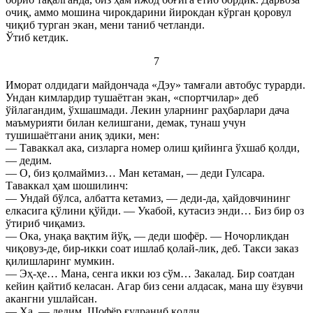
очиқ, аммо мошина чирокдарини йирокдан кўрган қоровул
чиқиб турган экан, мени таниб четланди.
Ўтиб кетдик.
7
Иморат олдидаги майдончада «Дэу» тамғали автобус турарди.
Ундан кимлардир тушаётган экан, «спортчилар» деб
ўйлагандим, ўхшашмади. Лекин уларнинг раҳбарлари дача
маъмурияти билан келишгани, демак, тунаш учун
тушишаётгани аниқ эдики, мен:
— Таваккал ака, сизларга номер олиш қийинга ўхшаб қолди,
— дедим.
— О, биз қолмаймиз… Ман кетаман, — деди Гулсара.
Таваккал ҳам шошилинч:
— Ундай бўлса, албатта кетамиз, — деди-да, ҳайдовчининг
елкасига қўлини қўйди. — Укабой, кутасиз энди… Биз бир оз
ўтириб чиқамиз.
— Ока, унақа вақтим йўқ, — деди шофёр. — Ночорликдан
чиқовуз-де, бир-икки соат ишлаб қолай-лик, деб. Такси заказ
қилишларинг мумкин.
— Эҳ-ҳе… Мана, сенга икки юз сўм… Закалад. Бир соатдан
кейин қайтиб келасан. Агар биз сени алдасак, мана шу ёзувчи
акангни ушлайсан.
— Ҳа, — дедим. Шофёр ғудраниб қолди.