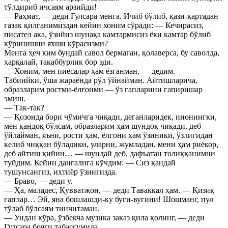
тўлдириб ичсаям арзийди!
— Раҳмат, — деди Гулсара менга. Ичиб бўлиб, қази-қартадан
газак қилганимиздан кейин хоним сўради: — Кечирасиз,
писател ака, ўзийиз шунақа камтармисиз ёки камтар бўлиб
кўринишни яхши кўрасизми?
Менга ҳеч ким бундай савол бермаган, қолаверса, бу саволда,
ҳарқалай, такаббурлик бор эди.
— Хоним, мен пиесалар ҳам ёзганман, — дедим. —
Табиийки, ўша жараёнда рўл ўйнайман. Айтишларича,
образларим ростми-ёлғонми — ўз гапларини гапиришар
эмиш.
— Так-так?
— Қозонда бори чўмичга чиқади, деганларидек, инонингки,
мен қандоқ бўлсам, образларим ҳам шундоқ чиқади, деб
ўйлайман, яъни, рости ҳам, ёлгони ҳам ўзиники, ўзлигидан
келиб чиққан бўладики, уларни, жумладан, мени ҳам риёкор,
деб айтиш қийин… — шундай деб, дафъатан толиққанимни
туйдим. Кейин дангалига кўчдим: — Сиз қандай
тушунсангиз, ихтиёр ўзингизда.
— Браво, — деди у.
— Ҳа, маладес, Қувватжон, — деди Таваккал ҳам. — Қизиқ
гаплар… Эй, яна бошлашди-ку буги-вугини! Шошманг, пул
тўлаб бўлсаям тинчитаман.
— Ундан кўра, ўзбекча музика заказ қила қолинг, — деди
Гулсара бояги табассумида.