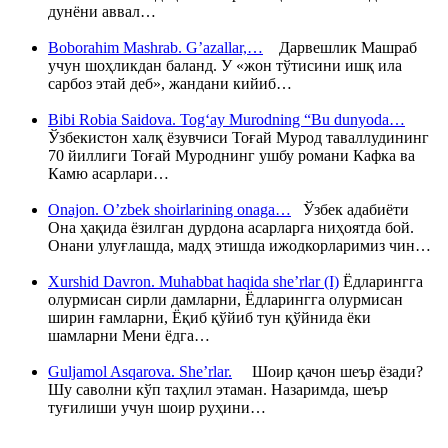
дунёни аввал…
Boborahim Mashrab. G’azallar,…
Дарвешлик Машраб
учун шоҳликдан баланд. У «жон тўтисини ишқ ила
сарбоз этай деб», жандани кийиб…
Bibi Robia Saidova. Tog‘ay Murodning “Bu dunyoda…
Ўзбекистон халқ ёзувчиси Тоғай Мурод таваллудининг
70 йиллиги Тоғай Муроднинг ушбу романи Кафка ва
Камю асарлари…
Onajon. O’zbek shoirlarining onaga…
Ўзбек адабиёти
Она ҳақида ёзилган дурдона асарларга ниҳоятда бой.
Онани улуғлашда, мадҳ этишда ижодкорларимиз чин…
Xurshid Davron. Muhabbat haqida she’rlar (I)
Ёдларингга
олурмисан сирли дамларни, Ёдларингга олурмисан
ширин ғамларни, Ёқиб қўйиб тун қўйнида ёки
шамларни Мени ёдга…
Guljamol Asqarova. She’rlar.
Шоир қачон шеър ёзади?
Шу саволни кўп таҳлил этаман. Назаримда, шеър
туғилиши учун шоир руҳини…