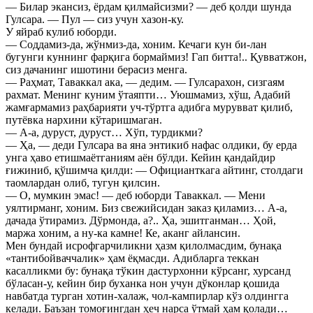
— Билар экансиз, ёрдам қилмайсизми? — деб қолди шунда
Гулсара. — Пул — сиз учун хазон-ку.
У яйраб кулиб юборди.
— Соддамиз-да, жўнмиз-да, хоним. Кечаги кун би-лан
бугунги куннинг фарқига бормаймиз! Гап битта!.. Қувватжон,
сиз дачанинг ишотини берасиз менга.
— Раҳмат, Таваккал ака, — дедим. — Гулсарахон, сизгаям
рахмат. Менинг куним ўтаяпти… Уюшмамиз, хўш, Адабий
жамғармамиз раҳбарияти уч-тўртга адибга мурувват қилиб,
путёвка нархини кўтаришмаган.
— А-а, дуруст, дуруст… Хўп, турдикми?
— Ҳа, — деди Гулсара ва яна энтикиб нафас олдики, бу ерда
унга ҳаво етишмаётганиям аён бўлди. Кейин қандайдир
ғижиниб, қўшимча қилди: — Официанткага айтинг, столдаги
таомлардан олиб, тугун қилсин.
— О, мумкин эмас! — деб юборди Таваккал. — Мени
уялтирманг, хоним. Биз свежийсидан заказ қиламиз… А-а,
дачада ўтирамиз. Дўрмонда, а?.. Ҳа, эшитганман… Ҳой,
маржа хоним, а ну-ка камне! Ке, аканг айлансин.
Мен бундай исрофгарчиликни ҳазм қилолмасдим, бунақа
«тантибойваччалик» ҳам ёқмасди. Адибларга теккан
касалликми бу: бунақа тўкин дастурхонни кўрсанг, хурсанд
бўласан-у, кейин бир буханка нон учун дўконлар қошида
навбатда турган хотин-халаж, чол-кампирлар кўз олдингга
келади. Баъзан томоғингдан ҳеч нарса ўтмай ҳам қолади…