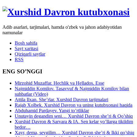
Adib asarlari, tarjimalari, hamda o'zbek va jahon adabiyotidan
namunalar
Bosh sahifa
Sayt xaritasi
Qiziqarli saytlar
RSS
ENG SO’NGGI
Mirzohid Muzaffar. Hechlik va Hellados. Esse
Najmiddin Komilov. Tasavvuf & Najmiddin Komilov bilan
suhbatlar (Video)
Attila Ilxan. She’rlar. Xurshid Davron tarjimalari
Rajab Xolbek. Xurshid Davron va uning kutubxonasi haqida
Abduhamid Pardayev. Yangi to’rtliklar
Unutayin degandim seni… Xurshid Davron she’ri & Qo’shiq
Xurshid Davron & Sarvara & IA. Sen kelar yo’llarga tikildim
bedor…
Xayr, dema, sevgilim… Xurshid Davron she’ri & Ikki qo’shiq