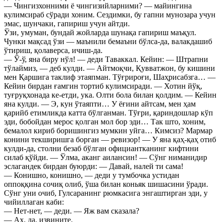
— Чингизхонними ё чингизийларними? — майингина
кулимсираб сўради хоним. Сездимки, бу гапни мунозара учун
эмас, шунчаки, гапириш учун айтди.
Ўзи, умуман, бундай жойларда шунақа гапириш маъқул.
Чунки мақсад ўзи — маънили бемаъни бўлса-да, валакдашиб
ўтириш, қолаверса, ичиш-да.
— Ў-ў, яна биру нўл! — деди Таваккал. Кейин: — Штрапни
тўлаймиз, — деб кулди. — Айтмоқчи, Қувватжон, бу кишини
мен Қаршига таклиф этаяпман. Тўғрироғи, Шаҳрисабзга… —
Кейин бирдан ғамгин тортиб кулимсиради. — Хотин йўқ,
туғруқхонада ке-етди, ука. Олти бола билан қолдим. — Кейин
яна кулди. — Э, кун ўтаяпти… У ёғини айтсам, мен ҳам
қарийб етимликда катта бўлганман. Тўғри, қариндошлар кўп
эди, бобойдан мерос қолган мол бор эди… Так што, хоним,
бемалол кириб боришингиз мумкин уйга… Кимсиз? Мармар
конини текширишга борган — ревизор! — У яна қаҳ-қаҳ отиб
кулди-да, столни безаб бўлган официантканинг кифтини
силаб қўйди. — Ўлма, аканг аилансин! — Сўнг ниманидир
эслагандек бирдан буюрди: — Давай, налей ти сама!
— Конишно, конишно, — деди у тумбочка устидан
оппоққина сочиқ олиб, ўша билан коньяк шишасини ўради.
Сўнг уни очиб, Гулсаранинг рюмкасига энгаштирган эди, у
чийиллаган каби:
— Нет-нет, — деди. — Яж вам сказала?
— Ах, да, извините.