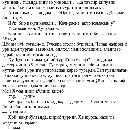
кунийди. Ўшанда йиғлаб ўйновди… Жа таъсир қилувди
менга. Иккита япон ўн минут суратини олишган…
— Арзир экан, — дедим. — Юринг, таништираман. Дўстимиз
билан ҳам…
— Йўқ, бир вақти келади… Кечирасиз, актрисамасми у?
— У, билмайман, Ҳусанжон.
— Қойил… Айтинг, тез-тез келиб туришсин. Бизга яхши
бўлади.
Шунда куй тугади-ю, Гулсара столга бурилди. Чапак чалвориб
ўрнидан турган Таваккал, билҳол мени эсладими, аланглаб
қараб, қўлини чўзган ҳол-да:
— Ҳу, Қувват, нима қилиб турибсиз у ерда? — деди-да,
дастурхонни кўрсатди. Гулсара ҳам менинг боришимни
кутган каби ўрнига ўтирмасдан қараб турарди. Зал гувиллаган
чапакка тўлиб кетган, мусиқачилар эса яна «Тановар»ни
чалишга тушишган, у ербу ердан «раққоса»ни ўйинга таклиф
этган овозлар ҳам эшитилар эди.
Мен Ҳусаннинг қўлини қисиб:
— Узр, — дедим.
— Кечирасиз, безовта қилдим, — деди у. — Лекин мен у
йигит билан танишаман.
— Арзийди.
— Ҳой, вақт бўлганда, кириб туринг. Ҳечқурса, насияга
меҳмон қилармиз.
— Раҳмат.