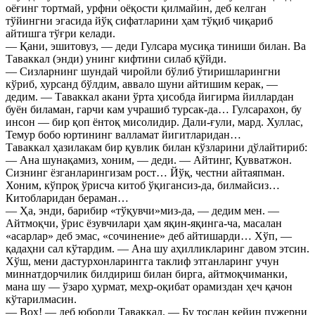
оёғинг тортмай, урфни оёқости қилмайин, деб келган
тўйингни эгасида йўқ сифатларини ҳам тўқиб чиқариб
айтишга тўғри келади.
— Қани, эшитовуз, — деди Гулсара мусиқа тиниши билан. Ва
Таваккал (энди) унинг кифтини силаб қўйди.
— Сизларнинг шундай чиройли бўлиб ўтиришларингни
кўриб, хурсанд бўлдим, аввало шуни айтишим керак, —
дедим. — Таваккал акани ўрта ҳисобда йигирма йиллардан
буён биламан, гарчи кам учрашиб турсак-да… Гулсарахон, бу
инсон — бир қоп ёнтоқ мисолидир. Дали-ғули, мард. Хуллас,
Темур бобо юртининг валламат йигитларидан…
Таваккал ҳазилакам бир қувлик билан кўзларини дўлайтириб:
— Ана шунақамиз, хоним, — деди. — Айтинг, Қувватжон.
Сизнинг ёзганларингизам рост… Йўқ, честни айтаяпман.
Хоним, кўпроқ ўрисча китоб ўқигансиз-да, билмайсиз…
Китобларидан бераман…
— Ҳа, энди, барибир «тўқувчи»миз-да, — дедим мен. —
Айтмоқчи, ўрис ёзувчилари ҳам яқин-яқинга-ча, масалан
«асарлар» деб эмас, «сочинение» деб айтишарди… Хўп, —
қадаҳни сал кўтардим. — Ана шу аҳилликларинг давом этсин.
Хўш, мени дастурхонларингга таклиф этганларинг учун
миннатдорчилик билдириш билан бирга, айтмоқчиманки,
мана шу — ўзаро ҳурмат, меҳр-оқибат орамиздан ҳеч қачон
кўтарилмасин.
— Воҳ! — деб юборди Таваккал. — Бу тосдан кейин пужерни