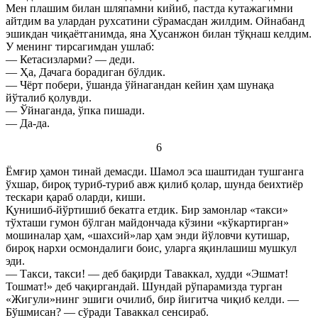
Мен плашим билан шляпамни кийиб, пастда кутажагимни
айтдим ва улардан рухсатини сўрамасдан жилдим. Ойнабанд
эшикдан чиқаётганимда, яна Ҳусанжон билан тўқнаш келдим.
У менинг тирсагимдан ушлаб:
— Кетасизларми? — деди.
— Ҳа, Дачага борадиган бўлдик.
— Чёрт побери, ўшанда ўйнагандан кейин ҳам шунақа
йўталиб қолувди.
— Ўйнаганда, ўпка пишади.
— Да-да.
6
Ёмғир ҳамон тинай демасди. Шамол эса шаштидан тушганга
ўхшар, бироқ туриб-туриб авж қилиб қолар, шунда беихтиёр
тескари қараб оларди, киши.
Қунишиб-йўртишиб бекатга етдик. Бир замонлар «такси»
тўхташи гумон бўлган майдончада кўзини «кўкартирган»
мошиналар ҳам, «шахсий»лар ҳам энди йўловчи кутишар,
бироқ нархи осмондалиги боис, уларга яқинлашиш мушкул
эди.
— Такси, такси! — деб бақирди Таваккал, худди «Эшмат!
Тошмат!» деб чақиргандай. Шундай рўпарамизда турган
«Жигули»нинг эшиги очилиб, бир йигитча чиқиб келди. —
Бўшмисан? — сўради Таваккал сенсираб.