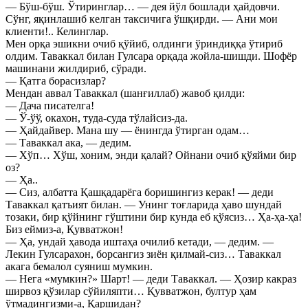
— Бўш-бўш. Ўтиринглар… — дея йўл бошлади ҳайдовчи.
Сўнг, яқинлашиб келган таксичига ўшқирди. — Ани мои
клиенти!.. Келинглар.
Мен орқа эшикни очиб қўйиб, олдинги ўриндиққа ўтириб
олдим. Таваккал билан Гулсара орқада жойла-шишди. Шофёр
машинани жилдириб, сўради.
— Қатга борасизлар?
Мендан аввал Таваккал (шанғиллаб) жавоб қилди:
— Дача писателга!
— Ў-ўў, окахон, туда-суда тўлайсиз-да.
— Ҳайдайвер. Мана шу — ёнингда ўтирган одам…
— Таваккал ака, — дедим.
— Хўп… Хўш, хоним, энди қалай? Ойнани очиб қўяйми бир
оз?
— Ҳа..
— Сиз, албатта Қашқадарёга боришингиз керак! — деди
Таваккал қатъият билан. — Унинг тоғларида ҳаво шундай
тозаки, бир қўйнинг гўштини бир кунда еб қўясиз… Ҳа-ҳа-ҳа!
Биз еймиз-а, Қувватжон!
— Ҳа, ундай ҳавода иштаҳа очилиб кетади, — дедим. —
Лекин Гулсарахон, борсангиз зиён қилмай-сиз… Таваккал
акага бемалол суяниш мумкин.
— Нега «мумкин?» Шарт! — деди Таваккал. — Ҳозир какраз
ширвоз қўзилар сўйиляпти… Қувватжон, бултур ҳам
ўтмадингизми-а, Қаршидан?