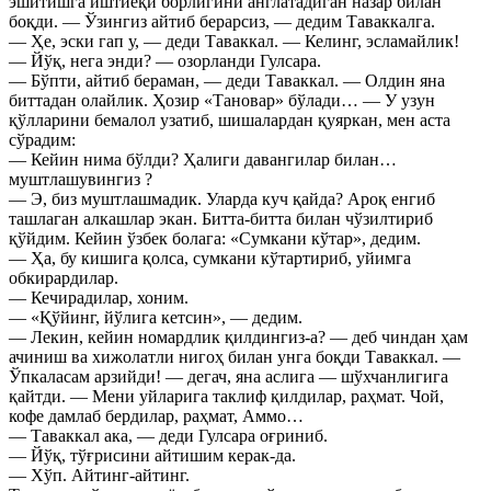
эшитишга иштиёқи борлигини англатадиган назар билан
боқди. — Ўзингиз айтиб берарсиз, — дедим Таваккалга.
— Ҳе, эски гап у, — деди Таваккал. — Келинг, эсламайлик!
— Йўқ, нега энди? — озорланди Гулсара.
— Бўпти, айтиб бераман, — деди Таваккал. — Олдин яна
биттадан олайлик. Ҳозир «Тановар» бўлади… — У узун
қўлларини бемалол узатиб, шишалардан қуяркан, мен аста
сўрадим:
— Кейин нима бўлди? Ҳалиги давангилар билан…
муштлашувингиз ?
— Э, биз муштлашмадик. Уларда куч қайда? Ароқ енгиб
ташлаган алкашлар экан. Битта-битта билан чўзилтириб
қўйдим. Кейин ўзбек болага: «Сумкани кўтар», дедим.
— Ҳа, бу кишига қолса, сумкани кўтартириб, уйимга
обкирардилар.
— Кечирадилар, хоним.
— «Қўйинг, йўлига кетсин», — дедим.
— Лекин, кейин номардлик қилдингиз-а? — деб чиндан ҳам
ачиниш ва хижолатли нигоҳ билан унга боқди Таваккал. —
Ўпкаласам арзийди! — дегач, яна аслига — шўхчанлигига
қайтди. — Мени уйларига таклиф қилдилар, раҳмат. Чой,
кофе дамлаб бердилар, раҳмат, Аммо…
— Таваккал ака, — деди Гулсара оғриниб.
— Йўқ, тўғрисини айтишим керак-да.
— Хўп. Айтинг-айтинг.