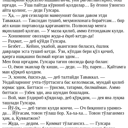
ирғади. — Ўша пайтда кўриниб қолдилар… Бу ёғини ўзингиз
айта қолинг, — деди Гулсара.
— Ҳа, — дея сезиларли мамнуният билан давом этди
Таваккал. — Таксидан тушиб, меҳмонхонага бораётсам… бир
аёл киши пиртаволда қарғанаяпти. Полвонлар менга
яқинлашиб қолган. — У мазза қилиб, аммо ёлтондакам кулди.
— Хонимнинг овозлари жуда-а ёқиб кетди-да!
— Раҳмат, — деб қўйди Гулсара.
— Безбет… Кейин, укабой, акангизни биласиз, ёшлик
даврлари эсга тушиб кетди. Ўзи, кўпдан бери қўл қичиб,
қаерга ишқашни билмай юрган эдим…
Мен бош ирғадим. Гулсара тағин овозида фахр билан:
— О, ёмон эканлар бу киши, — деди. — Ну, парен… Қайтамга
ман қўрқиб қолдим.
— Э, хоним, ёшсиз-да, — деб талтайди Таваккал. —
Ундайларнинг учта-тўрттасига бас келолмасак, мундай қилиб
юрмас эдик. Биттаси — ўрисми, татарми, билмайман. Аммо
биттаси — ўзбек эди, ана шундан бошладик.
— Вой, ман ўлдириб қўядилар, деб қўрқдим, — дея яна луқма
ташлади Гулсара.
— Йў-ўқ, — деб тағин кулди кончи. — Оч биқинига урамиз-
да… Йўғасам, товон тўлаш бор. Ха-ха-ха… Товон тўлаганмиз
ҳам, а, Қувватжон?
— Жуда, — дедим. — Қиммат тўлагансиз… — Гулсара