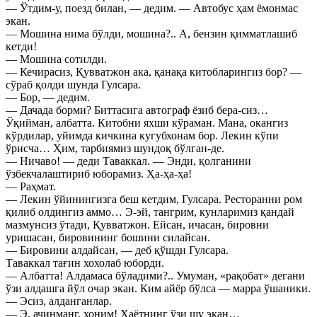
— Ўтдим-у, поезд билан, — дедим. — Автобус ҳам ёмонмас
экан.
— Мошина нима бўлди, мошина?.. А, бензин қимматлашиб
кетди!
— Мошина сотилди.
— Кечирасиз, Қувватжон ака, қанақа китобларингиз бор? —
сўраб қолди шунда Гулсара.
— Бор, — дедим.
— Дачада борми? Биттасига автограф ёзиб бера-сиз…
Ўқийман, албатта. Китобни яхши кўраман. Мана, окангиз
кўрдилар, уйимда кичкина кугубхонам бор. Лекин кўпи
ўрисча… Ҳим, тарбиямиз шундоқ бўлган-де.
— Ничаво! — деди Таваккал. — Энди, қолганини
ўзбекчалаштириб юборамиз. Ҳа-ҳа-ҳа!
— Раҳмат.
— Лекин ўйинингизга беш кетдим, Гулсара. Ресторанни ром
қилиб олдингиз аммо… Э-эй, тангрим, кунларимиз қандай
мазмунсиз ўтади, Қувватжон. Ейсан, ичасан, бировни
уришасан, бировининг бошини силайсан.
— Бировини алдайсан, — деб қўшди Гулсара.
Таваккал тағин хохолаб юборди.
— Албатта! Алдамаса бўладими?.. Умуман, «рақобат» дегани
ўзи алдашга йўл очар экан. Ким айёр бўлса — марра ўшаники.
— Эсиз, алданганлар.
— Э, ачинманг, хоним! Ҳаётнинг ўзи шу экан…