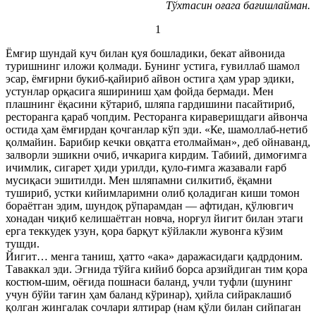
Тўхтасин оғага бағишлайман.
1
Ёмғир шундай куч билан қуя бошладики, бекат айвонида
туришнинг иложи қолмади. Бунинг устига, ғувиллаб шамол
эсар, ёмғирни букиб-қайириб айвон остига ҳам урар эдики,
устунлар орқасига яшириниш ҳам фойда бермади. Мен
плашнинг ёқасини кўтариб, шляпа гардишини пасайтириб,
ресторанга қараб чопдим. Ресторанга кираверишдаги айвонча
остида ҳам ёмғирдан қочганлар кўп эди. «Ке, шамоллаб-нетиб
қолмайин. Барибир кечки овқатга етолмайман», деб ойнаванд,
залворли эшикни очиб, ичкарига кирдим. Табиий, димоғимга
ичимлик, сигарет ҳиди урилди, қуло-ғимга жазавали ғарб
мусиқаси эшитилди. Мен шляпамни силкитиб, ёқамни
тушириб, устки кийимларимни олиб қоладиган киши томон
бораётган эдим, шундоқ рўпарамдан — афтидан, қўлювгич
хонадан чиқиб келишаётган новча, норғул йигит билан этаги
ерга теккудек узун, қора барқут кўйлакли жувонга кўзим
тушди.
Йигит… менга таниш, ҳатто «ака» даражасидаги қадрдоним.
Таваккал эди. Эгнида тўйга кийиб борса арзийдиган тим қора
костюм-шим, оёғида пошнаси баланд, учли туфли (шунинг
учун бўйи тағин ҳам баланд кўринар), ҳийла сийраклашиб
қолган жингалак сочлари ялтирар (нам қўли билан сийпаган