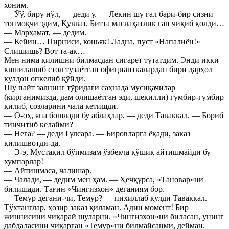
хоним.
— Ўў, биру нўл, — деди у. — Лекин шу гал бари-бир сизни
топмоқчи эдим, Қувват. Битта маслаҳатлик гап чиқиб қолди…
— Марҳамат, — дедим.
— Кейин… Пирниси, коньяк! Ладна, пуст «Напалиён!»
Слишишь? Вот та-ак…
Мен нима қилишни билмасдан сигарет тутатдим. Энди икки
кишилашиб стол тузаётган официанткалардан бири дарҳол
кулдон опкелиб қўйди.
Шу пайт залнинг тўридаги саҳнада мусиқачилар
(кирганимизда, дам олишаётган эди, шекилли) гумбир-гумбир
қилиб, созларини чала кетишди.
— О-оҳ, яна бошлади бу аблаҳлар, — деди Таваккал. — Бориб
тинчитиб келайми?
— Нега? — деди Гулсара. — Бировларга ёқади, заказ
қилишвотди-да.
— Э-э, Мустақил бўпмизам ўзбекча қўшиқ айтишмайди бу
хумпарлар!
— Айтишмаса, чалишар.
— Чалади, — дедим мен ҳам. — Ҳечқурса, «Тановар»ни
билишади. Тағин «Чингизхон» деганиям бор.
— Темур дегани-чи, Темур? — пихиллаб кулди Таваккал. —
Тўхтанглар, ҳозир заказ қиламан. Адин момент! Бир
жиннисини чиқарай шуларни. «Чингизхон»ни биласан, унинг
дабдаласини чиқарган «Темур»ни билмайсанми, дейман.