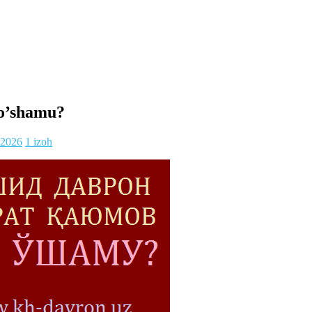
 o’shamu?
.2026
1 izoh