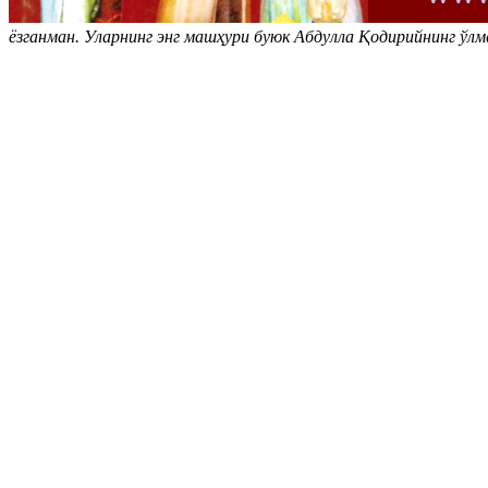
ёзганман. Уларнинг энг машҳури буюк Абдулла Қодирийнинг ўл