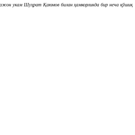
ажон укам Шуҳрат Қаюмов билан ҳамкорликда бир неча қўшиқ