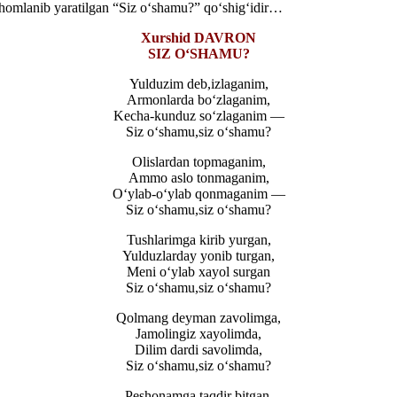
homlanib yaratilgan “Siz o‘shamu?” qo‘shig‘idir…
Xurshid DAVRON
SIZ O‘SHAMU?
Yulduzim deb,izlaganim,
Armonlarda bo‘zlaganim,
Kecha-kunduz so‘zlaganim —
Siz o‘shamu,siz o‘shamu?
Olislardan topmaganim,
Ammo aslo tonmaganim,
O‘ylab-o‘ylab qonmaganim —
Siz o‘shamu,siz o‘shamu?
Tushlarimga kirib yurgan,
Yulduzlarday yonib turgan,
Meni o‘ylab xayol surgan
Siz o‘shamu,siz o‘shamu?
Qolmang deyman zavolimga,
Jamolingiz xayolimda,
Dilim dardi savolimda,
Siz o‘shamu,siz o‘shamu?
Peshonamga taqdir bitgan,