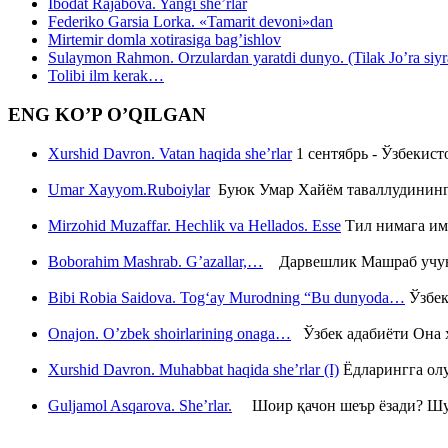
Ibodat Rajabova. Yangi she’rlar
Federiko Garsia Lorka. «Tamarit devoni»dan
Mirtemir domla xotirasiga bag’ishlov
Sulaymon Rahmon. Orzulardan yaratdi dunyo. (Tilak Jo’ra siyrati
Tolibi ilm kerak…
ENG KO’P O’QILGAN
Xurshid Davron. Vatan haqida she’rlar
1 сентябрь - Ўзбекис
Umar Xayyom.Ruboiylar
Буюк Умар Хайём таваллудининг 
Mirzohid Muzaffar. Hechlik va Hellados. Esse
Тил нимага им
Boborahim Mashrab. G’azallar,…
Дарвешлик Машраб учун ш
Bibi Robia Saidova. Tog‘ay Murodning “Bu dunyoda…
Ўзбек
Onajon. O’zbek shoirlarining onaga…
Ўзбек адабиёти Она ҳ
Xurshid Davron. Muhabbat haqida she’rlar (I)
Ёдларингга ол
Guljamol Asqarova. She’rlar.
Шоир қачон шеър ёзади? Шу с