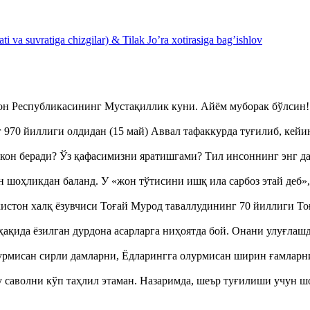
 va suvratiga chizgilar) & Tilak Jo’ra xotirasiga bag’ishlov
тон Республикасининг Мустақиллик куни. Айём муборак бўлси
970 йиллиги олдидан (15 май) Аввал тафаккурда туғилиб, кейи
кон беради? Ўз қафасимизни яратишгами? Тил инсоннинг энг д
оҳликдан баланд. У «жон тўтисини ишқ ила сарбоз этай деб
истон халқ ёзувчиси Тоғай Мурод таваллудининг 70 йиллиги 
ақида ёзилган дурдона асарларга ниҳоятда бой. Онани улуғла
урмисан сирли дамларни, Ёдларингга олурмисан ширин ғамларн
аволни кўп таҳлил этаман. Назаримда, шеър туғилиши учун 