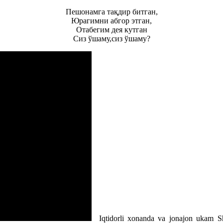
Пешонамга тақдир битган,
Юрагимни абгор этган,
Отабегим дея кутган
Сиз ўшаму,сиз ўшаму?
Iqtidorli xonanda va jonajon ukam Sh