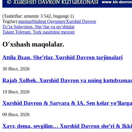
(Tashriflar: umumiy 3 542, bugungi 1)
Teg(lar)
musiqa
Shuhrat Qayumov
Xurshid Davron
To’ra Sulaymon. She’rlar va qo’shiqlar
Talant Tolerant. Turk nasrining mezoni
O'xshash maqolalar.
Attila Ilxan. She’rlar. Xurshid Davron tarjimalari
30 Июл, 2026
Rajab Xolbek. Xurshid Davron va uning kutubxonas
19 Июл, 2026
Xurshid Davron & Sarvara & IA. Sen kelar yo’llarg
09 Июл, 2026
Xayr, dema, sevgilim… Xurshid Davron she’ri & Ikki