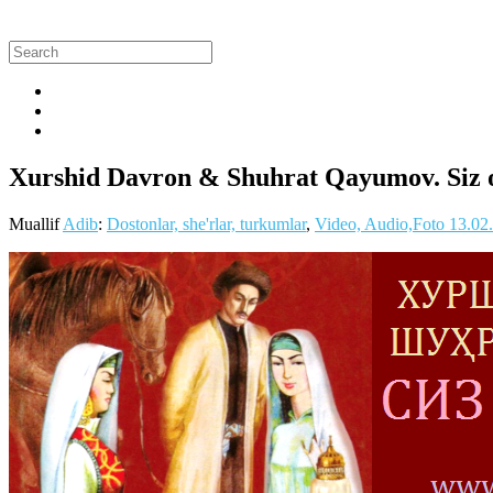
Xurshid Davron & Shuhrat Qayumov. Siz
Muallif
Adib
:
Dostonlar, she'rlar, turkumlar
,
Video, Audio,Foto
13.02