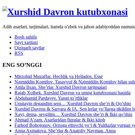
Adib asarlari, tarjimalari, hamda o'zbek va jahon adabiyotidan namun
Bosh sahifa
Sayt xaritasi
Qiziqarli saytlar
RSS
ENG SO’NGGI
Mirzohid Muzaffar. Hechlik va Hellados. Esse
Najmiddin Komilov. Tasavvuf & Najmiddin Komilov bilan suhb
Attila Ilxan. She’rlar. Xurshid Davron tarjimalari
Rajab Xolbek. Xurshid Davron va uning kutubxonasi haqida
Abduhamid Pardayev. Yangi to’rtliklar
Unutayin degandim seni… Xurshid Davron she’ri & Qo’shiq
Xurshid Davron & Sarvara & IA. Sen kelar yo’llarga tikildim
Xayr, dema, sevgilim… Xurshid Davron she’ri & Ikki qo’shiq
Ahmad A’zam. Asarlaridan fiqralar & Ikki kitob
Farhod Bobojonov. Orzuga eltuvchi yo‘l & Yulduzlar yurgan y
Anna Axmatova. She’rlar & Anatoliy Nayman. Anna