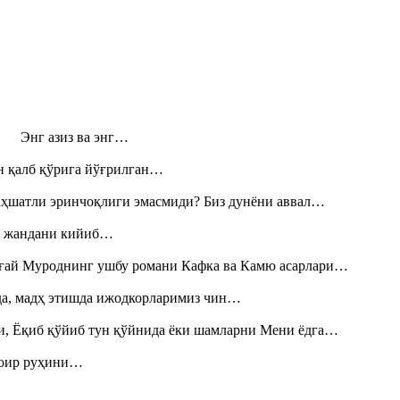
н! Энг азиз ва энг…
н қалб қўрига йўғрилган…
аҳшатли эринчоқлиги эмасмиди? Биз дунёни аввал…
», жандани кийиб…
Тоғай Муроднинг ушбу романи Кафка ва Камю асарлари…
шда, мадҳ этишда ижодкорларимиз чин…
и, Ёқиб қўйиб тун қўйнида ёки шамларни Мени ёдга…
шоир руҳини…