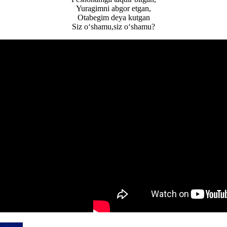
Yuragimni abgor etgan,
Otabegim deya kutgan
Siz o‘shamu,siz o‘shamu?