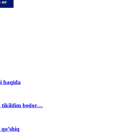
i haqida
a tikildim bedor…
 qo’shiq