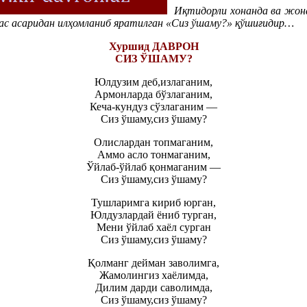
Иқтидорли хонанда ва жон
мас асаридан илҳомланиб яратилган «Сиз ўшаму?» қўшиғидир…
Хуршид ДАВРОН
СИЗ ЎШАМУ?
Юлдузим деб,излаганим,
Армонларда бўзлаганим,
Кеча-кундуз сўзлаганим —
Сиз ўшаму,сиз ўшаму?
Олислардан топмаганим,
Аммо асло тонмаганим,
Ўйлаб-ўйлаб қонмаганим —
Сиз ўшаму,сиз ўшаму?
Тушларимга кириб юрган,
Юлдузлардай ёниб турган,
Мени ўйлаб хаёл сурган
Сиз ўшаму,сиз ўшаму?
Қолманг дейман заволимга,
Жамолингиз хаёлимда,
Дилим дарди саволимда,
Сиз ўшаму,сиз ўшаму?