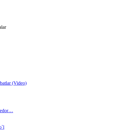
alar
atlar (Video)
 bedor…
o`l