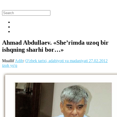
Ahmad Abdullaev. «She’rimda uzoq bir
ishqning sharhi bor…»
Muallif
Adib
:
O'zbek tarixi, adabiyoti va madaniyati
27.02.2012
izoh yo'q