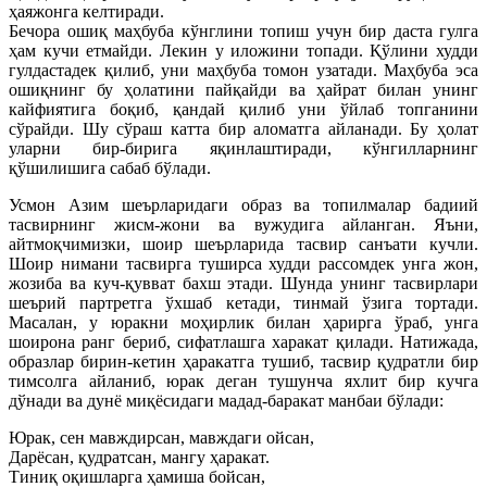
ҳаяжонга келтиради.
Бечора ошиқ маҳбуба кўнглини топиш учун бир даста гулга
ҳам кучи етмайди. Лекин у иложини топади. Қўлини худди
гулдастадек қилиб, уни маҳбуба томон узатади. Маҳбуба эса
ошиқнинг бу ҳолатини пайқайди ва ҳайрат билан унинг
кайфиятига боқиб, қандай қилиб уни ўйлаб топганини
сўрайди. Шу сўраш катта бир аломатга айланади. Бу ҳолат
уларни бир-бирига яқинлаштиради, кўнгилларнинг
қўшилишига сабаб бўлади.
Усмон Азим шеърларидаги образ ва топилмалар бадиий
тасвирнинг жисм-жони ва вужудига айланган. Яъни,
айтмоқчимизки, шоир шеърларида тасвир санъати кучли.
Шоир нимани тасвирга туширса худди рассомдек унга жон,
жозиба ва куч-қувват бахш этади. Шунда унинг тасвирлари
шеърий партретга ўхшаб кетади, тинмай ўзига тортади.
Масалан, у юракни моҳирлик билан ҳарирга ўраб, унга
шоирона ранг бериб, сифатлашга харакат қилади. Натижада,
образлар бирин-кетин ҳаракатга тушиб, тасвир қудратли бир
тимсолга айланиб, юрак деган тушунча яхлит бир кучга
дўнади ва дунё миқёсидаги мадад-баракат манбаи бўлади:
Юрак, сен мавждирсан, мавждаги ойсан,
Дарёсан, қудратсан, мангу ҳаракат.
Тиниқ оқишларга ҳамиша бойсан,