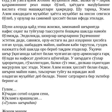
ёхуд ўзи ўзига қоим зотнинг муҳаббати эмас. Балки бу – лирик
қаҳрамоннинг реал ишқи бўлиб, ҳаётдаги маҳбубанинг
васлига етиш машаққатлари ҳажридир. Шу тариқа, Усмон
Азим ижодидаги муҳаббат ҳаётга муҳаббат ва инсон севгиси
бўлиб, у орзулар ва самимий ҳиссиёт билан ифода этилади.
Шуни алоҳида қайд этиш жоизки, замонавий шеъриятда
нафис оҳанг ва туйғулар таассуроти бошқача шаклда намоён
бўлмоқда. Эндиликда, шоирлар шеърларини ўқувчининг
эстетик диди, савияси, орзу-истаги ва дил изҳорини ҳисобга
олган ҳолда, шабададек майин, шабнам каби тарутоза, гулдек
назокатга бой шаклда оро бериб тақдим этадилар. Ўқувчи
шеър ўқиганида хаёлот билан чулғанган орзу-армонларга ғарқ
бўлади ва нафосат дунёсига шўнғийди. У шеърдаги сўзлар
ҳароратидан, гўзаллигидан, балки сўз эмас, дилкаш оҳангидан
масрурлик ҳис этади. Усмон Азим нозик ҳиссиёт билан ёзади,
шеърни майин наво, таъсирчан туйғу ва юракдан жой
оладиган муҳаббат деб билади. Унинг сатрларига бир эътибор
беринг-а:
Гулим…
Кўчадан сотиб олдим сени,
Кўкламга ярашиқсан…
(«Гулим» шеъридан)
Жоним маним,