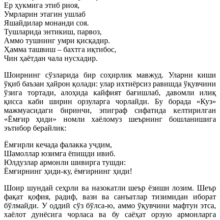
Ер ҳукмига этиб риоя,
Умрларин этагин ушлаб
Яшайдилар монанди соя.
Тушларида энтикиш, парвоз,
Аммо тушнинг умри қисқадир.
Ҳамма ташвиш – бахтга иқтибос,
Чин ҳаётдан чала нусхадир.
Шоирнинг сўзларида бир соҳирлик мавжуд. Уларни киши
ўқиб баъзан ҳайрон қолади: улар ихтиёрсиз равишда ўқувчини
ўзига тортади, алоҳида кайфият бағишлаб, давомли илиқ
қисса каби ширин орзуларга чорлайди. Бу борада «Куз»
мажмуасидаги биринчи, эпиграф сифатида келтирилган
«Ёмғир ҳиди» номли хаёломуз шеърнинг бошланишига
эътибор берайлик:
Ёмғирли кечада фалакка учдим,
Шамоллар юзимга ёпишди ивиб.
Юлдузлар армонли шивирга тушди:
Ёмғирнинг ҳиди-ку, ёмғирнинг ҳиди!
Шоир шундай сеҳрли ва назокатли шеър ёзиши лозим. Шеър
фақат қофия, радиф, вазн ва санъатлар тизимидан иборат
бўлмайди. У оддий сўз бўлса-ю, аммо ўқувчини мафтун этса,
хаёлот дунёсига чорласа ва бу саёҳат орзую армонларга