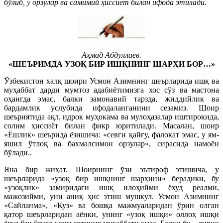
бўлиб, у орзулар ва самимий ҳиссиёт билан ифода этилади.
Аҳмад Абдуллаев.
«ШЕЪРИМДА УЗОҚ БИР ИШҚНИНГ ШАРҲИ БОР…»
Ўзбекистон халқ шоири Усмон Азимнинг шеърларида ишқ ва
муҳаббат дарди мумтоз адабиётимизга хос сўз ва мастона
оҳангда эмас, балки замонавий тарзда, жиддийлик ва
бардамлик услубида ифодаланганини сезамиз. Шоир
шеъриятида ақл, идрок муҳокама ва мулоҳазалар иштирокида,
солим ҳиссиёт билан фикр юритилади. Масалан, шоир
«Ёшлик» шеърида ёзишича: «севги қайғу, фалокат эмас, у ям-
яшил ўтлоқ ва бахмалсимон орзулар», сирасида намоён
бўлади..
Яна бир жиҳат. Шоирнинг ўзи эътироф этишича, у
шеърларида «узоқ бир ишқнинг шарҳини» берадики, бу
«узоқлик» замиридаги ишқ илоҳийми ёхуд реалми,
мажозийми, уни аниқ ҳис этиш мушкул. Усмон Азимнинг
«Сайланма», «Куз» ва бошқа мажмуаларидан ўрин олган
қатор шеърларидан аёнки, унинг «узоқ ишқи» оллоҳ ишқи