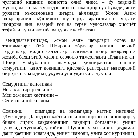
чулғаниб кишини коинотга олиб чиқса – бу ҳақиқий
мушоҳада ва таассуротдан иборат оҳангдор сўз бўлади, янги
руҳдаги эъжозмонанд шеърга айланади. Усмон Азим
шеърларининг кўпчилиги шу тарзда яратилган ва ундаги
шоирона дид, назарий ғоя ва теран мулоҳазалар ҳиссиёт
туфайли кучли жозиба ва қувват касб этган.
Таъкидлаганимиздек, Усмон Азим шеърлари образ ва
топилмаларга бой. Шоирона образлар тизими, шеърий
гардишлар, нодир санъатлар силсиласи шоир шеърларига
жозиба бахш этиб, уларни сержило тимсолларга айлантирган.
Шоир маҳбубанинг шамолда ҳилпираётган енгини
семурғнинг қанот қоқишига қиёслаб, рангоранг манзаравий
бир ҳолат яратадики, ўқувчи уни ўқиб ўйга чўмади:
Семурғнинг қанотидай
Нега ҳилпирар енгинг?
Мен ҳам дашт ҳаётимни –
Сени соғиниб келдим.
Соғиниш – кимгадир ва нимагадир қаттиқ интилиб,
қўмсашдир. Даштдаги ҳаётни соғиниш юртни соғинишдир; у
билан лирик қаҳрамоннинг тақдири боғланган; унинг
қучоғида туғилиб, улғайган. Шунинг учун лирик қаҳрамон
дашт ҳаётини эслаганда, унинг шамоли, ўзига хос кўриниши,