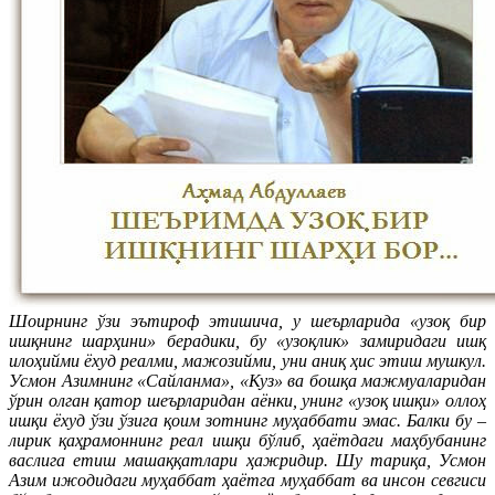
Шоирнинг ўзи эътироф этишича, у шеърларида «узоқ бир
ишқнинг шарҳини» берадики, бу «узоқлик» замиридаги ишқ
илоҳийми ёхуд реалми, мажозийми, уни аниқ ҳис этиш мушкул.
Усмон Азимнинг «Сайланма», «Куз» ва бошқа мажмуаларидан
ўрин олган қатор шеърларидан аёнки, унинг «узоқ ишқи» оллоҳ
ишқи ёхуд ўзи ўзига қоим зотнинг муҳаббати эмас. Балки бу –
лирик қаҳрамоннинг реал ишқи бўлиб, ҳаётдаги маҳбубанинг
васлига етиш машаққатлари ҳажридир. Шу тариқа, Усмон
Азим ижодидаги муҳаббат ҳаётга муҳаббат ва инсон севгиси