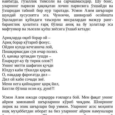
навбатда, гўзаллик тимсоли ва сарчашмасидир. Шу боис,
уларнинг парвози ҳақиқатан лочин парвозига ўхшайди ва
ўзларидан табиий бир нур таратади. Усмон Азим шеърлари
шундай хусусиятга эга. Чунончи, шивирлаб осойишта
ўқиладиган қуйидаги таъсирли мисралардан мазкур ранг-
баранглик ҳолатига ғарқ бўлиш аниқ ва бу ҳолатлар эса
мафтункор ва эъзозли қуёш зиёсига ўхшаб кетади:
Ариқларда оқиб борар ой –
Ариқ борар кўтариб фонус.
Ойдин кунда кечганича лой,
Пишқирмасдан сув ичар полиз.
О, қанақа эртакдан тушди –
Ёнарқурт-ку бу тирик олов?!
Унинг митти шафағин қучди
Юлдуз каби тўкилди қиров.
О, нақадар фароғатда дил –
Дил ой каби сочади зиё.
Мени нега қийнадинг қирқ йил,
Бахтли бўлиш осон-ку, дунё?!
Усмон Азим ижоди серқирра ғояларга бой. Мен фақат унинг
айрим замонавий шеърларини кўриб чиқдим. Шоирнинг
лирик ва эпик шеърлари бир уммон. Уларнинг асос моҳияти
ишқ муҳаббатдан иборат ва биз уларнинг айрим намуналари