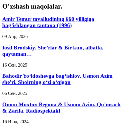
O'xshash maqolalar.
Amir Temur tavalludining 660 yilligiga
bag’ishlangan tantana (1996)
09 Апр, 2026
Iosif Brodskiy. She’rlar & Bir kun, albatta,
qaytaman…
16 Сен, 2025
Bahodir Yo‘ldoshevga bag‘ishlov. Usmon Azim
she’ri. Shoirning o‘zi o‘qigan
06 Сен, 2025
Omon Muxtor. Begona & Usmon Azim. Qo’msach
& Zarifa. Radiospektakl
16 Июл, 2024