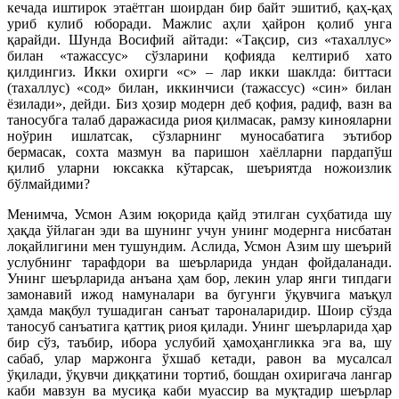
кечада иштирок этаётган шоирдан бир байт эшитиб, қаҳ-қаҳ
уриб кулиб юборади. Мажлис аҳли ҳайрон қолиб унга
қарайди. Шунда Восифий айтади: «Тақсир, сиз «тахаллус»
билан «тажассус» сўзларини қофияда келтириб хато
қилдингиз. Икки охирги «с» – лар икки шаклда: биттаси
(тахаллус) «сод» билан, иккинчиси (тажассус) «син» билан
ёзилади», дейди. Биз ҳозир модерн деб қофия, радиф, вазн ва
таносубга талаб даражасида риоя қилмасак, рамзу кинояларни
ноўрин ишлатсак, сўзларнинг муносабатига эътибор
бермасак, сохта мазмун ва паришон хаёлларни пардапўш
қилиб уларни юксакка кўтарсак, шеъриятда ножоизлик
бўлмайдими?
Менимча, Усмон Азим юқорида қайд этилган суҳбатида шу
ҳақда ўйлаган эди ва шунинг учун унинг модернга нисбатан
лоқайлигини мен тушундим. Аслида, Усмон Азим шу шеърий
услубнинг тарафдори ва шеърларида ундан фойдаланади.
Унинг шеърларида анъана ҳам бор, лекин улар янги типдаги
замонавий ижод намуналари ва бугунги ўқувчига маъқул
ҳамда мақбул тушадиган санъат тароналаридир. Шоир сўзда
таносуб санъатига қаттиқ риоя қилади. Унинг шеърларида ҳар
бир сўз, таъбир, ибора услубий ҳамоҳангликка эга ва, шу
сабаб, улар маржонга ўхшаб кетади, равон ва мусалсал
ўқилади, ўқувчи диққатини тортиб, бошдан охиригача лангар
каби мавзун ва мусиқа каби муассир ва муқтадир шеърлар