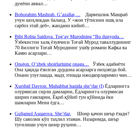
дунёни аввал…
Boborahim Mashrab. G’azallar,…
Дарвешлик Машраб
учун шоҳликдан баланд. У «жон тўтисини ишқ ила
сарбоз этай деб», жандани кийиб…
Bibi Robia Saidova. Tog‘ay Murodning “Bu dunyoda…
Ўзбекистон халқ ёзувчиси Тоғай Мурод таваллудининг
70 йиллиги Тоғай Муроднинг ушбу романи Кафка ва
Камю асарлари…
Onajon. O’zbek shoirlarining onaga…
Ўзбек адабиёти
Она ҳақида ёзилган дурдона асарларга ниҳоятда бой.
Онани улуғлашда, мадҳ этишда ижодкорларимиз чин…
Xurshid Davron. Muhabbat haqida she’rlar (I)
Ёдларингга
олурмисан сирли дамларни, Ёдларингга олурмисан
ширин ғамларни, Ёқиб қўйиб тун қўйнида ёки
шамларни Мени ёдга…
Guljamol Asqarova. She’rlar.
Шоир қачон шеър ёзади?
Шу саволни кўп таҳлил этаман. Назаримда, шеър
туғилиши учун шоир руҳини…