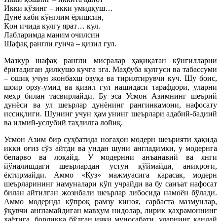
Икки кўзинг – икки умидқуш…
Дунё каби кўнглим ёришсин,
Қон ичида кулгу ярат… кул.
Лабларимда маним очилсин
Шафақ рангли ғунча – қизил гул.
Мазкур шафақ рангли мисралар ҳақиқатан кўнгилларни
ёритадиган дилкушо кучга эга. Маҳбуба кулгуси ва табассуми
– ошиқ учун жонбахш озуқа ва тирилтирувчи куч. Шу боис,
шоир орзу-умид ва қизил гул нашидаси тарафдори, уларни
меҳр билан тасвирлайди. Бу эса Усмон Азимнинг шеърий
дунёси ва ул шеърлар дунёнинг рангинкамони, нафосату
иссиқлиги. Шунинг учун ҳам унинг шеърлари адабий-бадиий
ва илмий-услубий таҳлилга лойиқ.
Усмон Азим бир суҳбатида ногаҳон модерн шеърияти ҳақида
икки оғиз сўз айтди ва ундан шуни англадимки, у модернга
бепарво ва лоқайд. У модернни анъанавий ва янги
йўналишдаги шеърлардан устун қўймайди, аниқроғи,
ёқтирмайди. Аммо «Куз» мажмуасига қарасак, модерн
шеърларининг намуналари кўп учрайди ва бу санъат нафосат
билан айтилган жозибали шеърлар либосида намоён бўлади.
Аммо модернда кўпроқ рамзу киноя, сарбаста мазмунлар,
ўқувчи англамайдиган мавҳум нидолар, лирик қаҳрамоннинг
ҳаётига, борлиққа бўлган ички муносабати, уларнинг қандай