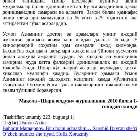
билан танишдик. Шоир шеърлари кўпинча ақлий
муҳокамалар билан қоришиб кетган. Бу эса жиддийлик ҳамда
донишмандлик самараси ва аломати. Замон билан ҳамнафас
шоир шеърлари мазмундор ва бугунги хаёт оҳангини акс
эттираётган гўзал асарлардир.
Усмон Азимнинг достон ва драмалари унинг ижодий
имконият доираси янаям кенглигидан далолат беради. У
киносценарий соҳасида ҳам самарали ижод қилмоқда.
Бахшиёна оҳангдаги шеърлари халқона ва ўйноқи хусусияти
билан алоҳида ажралиб туради. Бу халқона ва ўйноқилик
замирида жуда катта фалсафий донишмандлик ва ижодий
тажриба ётади. Шоир кўп насрий асарлар, жумладан, қисса,
ҳикоялар муаллифи ҳамдир. Буларнинг ҳаммаси Усмон
Азимнинг ижодий салоҳияти кенглиги ҳамда мўллигини
кўрсатади. Олтмиш ёшга тўлган ижодкорнинг ижодий олами
янаям тўлишиб бораверсин.
Мақола «Шарқ юлдузи» журналининг 2010 йилги 1-
сонидан олинди
(Tashriflar: umumiy 223, bugungi 1)
Teg(lar)
Usmon Azim
Bahodir Mamajonov. Bir cholni uchratdim… Xurshid Davron she’ri
O’zbek mumtoz she’riyati. Hofiz Xorazmiy