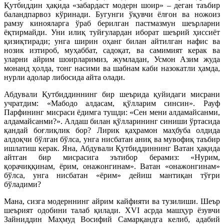
Қутбиддин ҳақида «забардаст модерн шоир» – деган таъбир
баландпарвоз кўринади. Бугунги ўқувчи ёлғон ва ножоиз
рамзу кинояларга ўраб берилган пастмазмун шеърларни
ёқтирмайди. Уни илиқ туйғулардан иборат шеърий ҳиссиёт
қизиқтиради; унга ширин оҳанг билан айтилган нафис ва
нозик изтироб, муҳаббат, садоқат, ва самимият керак ва
уларни айрим шоирларимиз, жумладан, Усмон Азим жуда
монанд ҳолда, тонг насими ва шабнам каби назокатли ҳамда,
нурли адолар либосида айта олади.
Абдували Қутбиддиннинг бир шеърида қуйидаги мисрани
учратдим: «Мабодо алдасам, қўлларим синсин». Рауф
Парфининг мисраси ёдимга тушди: «Сен мени алдамайсанми,
алдамайсанми?». Алдаш билан қўлларининг синиши ўртасида
қандай боғлиқлик бор? Лирик қаҳрамон маҳбуба олдида
алдоқчи бўлган бўлса, унга нисбатан аниқ ва мувофиқ таъбир
ишлатиш керак. Яна, Абдували Қутбиддиннинг Ватан ҳақида
айтган бир мисрасига эътибор берамиз: «Нурим,
қорачиққинам, ёрим, онажонгинам». Ватан «онажонгинам»
бўлса, унга нисбатан «ёрим» дейиш мантиқан тўғри
бўладими?
Мана, сизга модерннинг айрим кайфияти ва тузилиши. Шеър
шеърият одобини талаб қилади. XVI асрда машҳур ёзувчи
Зайниддин Маҳмуд Восифий Самарқандга келиб, адабий