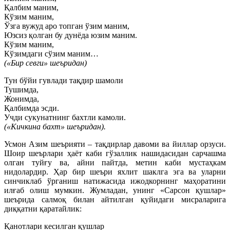
Қалбим маним,
Кўзим маним,
Ўзга вужуд аро топган ўзим маним,
Юзсиз қолган бу дунёда юзим маним.
Кўзим маним,
Кўзимдаги сўзим маним…
(«Бир севги» шеъридан)
Тун бўйи гувлади тақдир шамоли
Тушимда,
Жонимда,
Қалбимда эсди.
Учди сукунатнинг бахтли камоли.
(«Кичкина бахт» шеъридан).
Усмон Азим шеърияти – тақдирлар давоми ва йиллар орзуси.
Шоир шеърлари ҳаёт каби гўзаллик нашидасидан сарчашма
олган туйғу ва, айни пайтда, метин каби мустаҳкам
нидолардир. Ҳар бир шеъри яхлит шаклга эга ва уларни
синчиклаб ўрганиш натижасида ижодкорнинг маҳоратини
илғаб олиш мумкин. Жумладан, унинг «Сарсон қушлар»
шеърида салмоқ билан айтилган қуйидаги мисраларига
диққатни қаратайлик:
Қанотлари кесилган қушлар