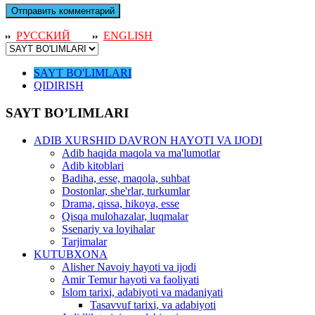
РУССКИЙ
ENGLISH
SAYT BO'LIMLARI
QIDIRISH
SAYT BO’LIMLARI
ADIB XURSHID DAVRON HAYOTI VA IJODI
Adib haqida maqola va ma'lumotlar
Adib kitoblari
Badiha, esse, maqola, suhbat
Dostonlar, she'rlar, turkumlar
Drama, qissa, hikoya, esse
Qisqa mulohazalar, luqmalar
Ssenariy va loyihalar
Tarjimalar
KUTUBXONA
Alisher Navoiy hayoti va ijodi
Amir Temur hayoti va faoliyati
Islom tarixi, adabiyoti va madaniyati
Tasavvuf tarixi, va adabiyoti