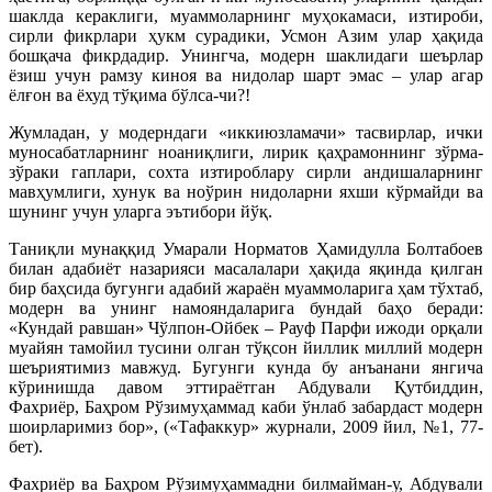
шаклда кераклиги, муаммоларнинг муҳокамаси, изтироби,
сирли фикрлари ҳукм сурадики, Усмон Азим улар ҳақида
бошқача фикрдадир. Унингча, модерн шаклидаги шеърлар
ёзиш учун рамзу киноя ва нидолар шарт эмас – улар агар
ёлғон ва ёхуд тўқима бўлса-чи?!
Жумладан, у модерндаги «иккиюзламачи» тасвирлар, ички
муносабатларнинг ноаниқлиги, лирик қаҳрамоннинг зўрма-
зўраки гаплари, сохта изтироблару сирли андишаларнинг
мавҳумлиги, хунук ва ноўрин нидоларни яхши кўрмайди ва
шунинг учун уларга эътибори йўқ.
Таниқли мунаққид Умарали Норматов Ҳамидулла Болтабоев
билан адабиёт назарияси масалалари ҳақида яқинда қилган
бир баҳсида бугунги адабий жараён муаммоларига ҳам тўхтаб,
модерн ва унинг намояндаларига бундай баҳо беради:
«Кундай равшан» Чўлпон-Ойбек – Рауф Парфи ижоди орқали
муайян тамойил тусини олган тўқсон йиллик миллий модерн
шеъриятимиз мавжуд. Бугунги кунда бу анъанани янгича
кўринишда давом эттираётган Абдували Қутбиддин,
Фахриёр, Баҳром Рўзимуҳаммад каби ўнлаб забардаст модерн
шоирларимиз бор», («Тафаккур» журнали, 2009 йил, №1, 77-
бет).
Фахриёр ва Баҳром Рўзимуҳаммадни билмайман-у, Абдували