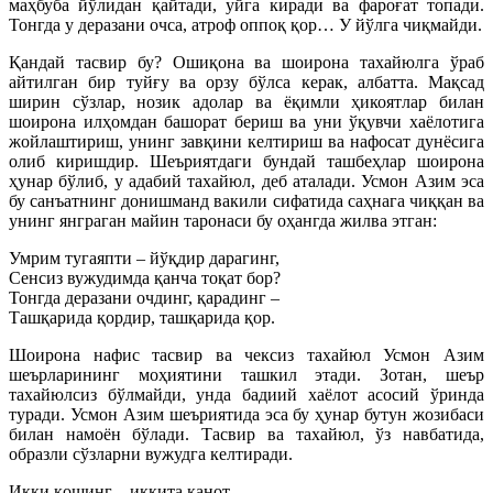
маҳбуба йўлидан қайтади, уйга киради ва фароғат топади.
Тонгда у деразани очса, атроф оппоқ қор… У йўлга чиқмайди.
Қандай тасвир бу? Ошиқона ва шоирона тахайюлга ўраб
айтилган бир туйғу ва орзу бўлса керак, албатта. Мақсад
ширин сўзлар, нозик адолар ва ёқимли ҳикоятлар билан
шоирона илҳомдан башорат бериш ва уни ўқувчи хаёлотига
жойлаштириш, унинг завқини келтириш ва нафосат дунёсига
олиб киришдир. Шеъриятдаги бундай ташбеҳлар шоирона
ҳунар бўлиб, у адабий тахайюл, деб аталади. Усмон Азим эса
бу санъатнинг донишманд вакили сифатида саҳнага чиққан ва
унинг янграган майин таронаси бу оҳангда жилва этган:
Умрим тугаяпти – йўқдир дарагинг,
Сенсиз вужудимда қанча тоқат бор?
Тонгда деразани очдинг, қарадинг –
Ташқарида қордир, ташқарида қор.
Шоирона нафис тасвир ва чексиз тахайюл Усмон Азим
шеърларининг моҳиятини ташкил этади. Зотан, шеър
тахайюлсиз бўлмайди, унда бадиий хаёлот асосий ўринда
туради. Усмон Азим шеъриятида эса бу ҳунар бутун жозибаси
билан намоён бўлади. Тасвир ва тахайюл, ўз навбатида,
образли сўзларни вужудга келтиради.
Икки қошинг – иккита қанот