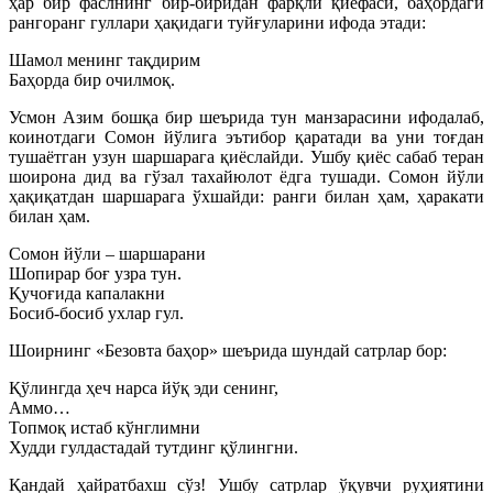
ҳар бир фаслнинг бир-биридан фарқли қиёфаси, баҳордаги
рангоранг гуллари ҳақидаги туйғуларини ифода этади:
Шамол менинг тақдирим
Баҳорда бир очилмоқ.
Усмон Азим бошқа бир шеърида тун манзарасини ифодалаб,
коинотдаги Сомон йўлига эътибор қаратади ва уни тоғдан
тушаётган узун шаршарага қиёслайди. Ушбу қиёс сабаб теран
шоирона дид ва гўзал тахайюлот ёдга тушади. Сомон йўли
ҳақиқатдан шаршарага ўхшайди: ранги билан ҳам, ҳаракати
билан ҳам.
Сомон йўли – шаршарани
Шопирар боғ узра тун.
Қучоғида капалакни
Босиб-босиб ухлар гул.
Шоирнинг «Безовта баҳор» шеърида шундай сатрлар бор:
Қўлингда ҳеч нарса йўқ эди сенинг,
Аммо…
Топмоқ истаб кўнглимни
Худди гулдастадай тутдинг қўлингни.
Қандай ҳайратбахш сўз! Ушбу сатрлар ўқувчи руҳиятини