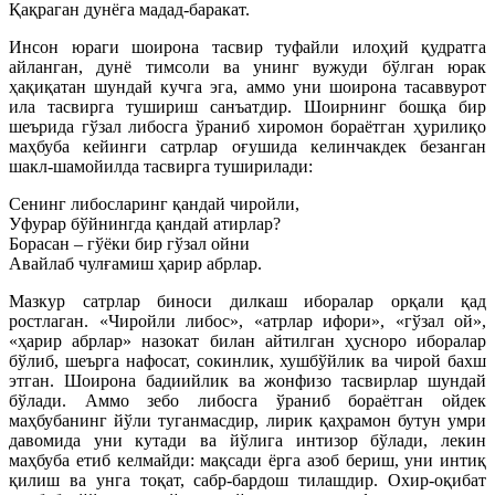
Қақраган дунёга мадад-баракат.
Инсон юраги шоирона тасвир туфайли илоҳий қудратга
айланган, дунё тимсоли ва унинг вужуди бўлган юрак
ҳақиқатан шундай кучга эга, аммо уни шоирона тасаввурот
ила тасвирга тушириш санъатдир. Шоирнинг бошқа бир
шеърида гўзал либосга ўраниб хиромон бораётган ҳурилиқо
маҳбуба кейинги сатрлар оғушида келинчакдек безанган
шакл-шамойилда тасвирга туширилади:
Сенинг либосларинг қандай чиройли,
Уфурар бўйнингда қандай атирлар?
Борасан – гўёки бир гўзал ойни
Авайлаб чулғамиш ҳарир абрлар.
Мазкур сатрлар биноси дилкаш иборалар орқали қад
ростлаган. «Чиройли либос», «атрлар ифори», «гўзал ой»,
«ҳарир абрлар» назокат билан айтилган ҳусноро иборалар
бўлиб, шеърга нафосат, сокинлик, хушбўйлик ва чирой бахш
этган. Шоирона бадиийлик ва жонфизо тасвирлар шундай
бўлади. Аммо зебо либосга ўраниб бораётган ойдек
маҳбубанинг йўли туганмасдир, лирик қаҳрамон бутун умри
давомида уни кутади ва йўлига интизор бўлади, лекин
маҳбуба етиб келмайди: мақсади ёрга азоб бериш, уни интиқ
қилиш ва унга тоқат, сабр-бардош тилашдир. Охир-оқибат