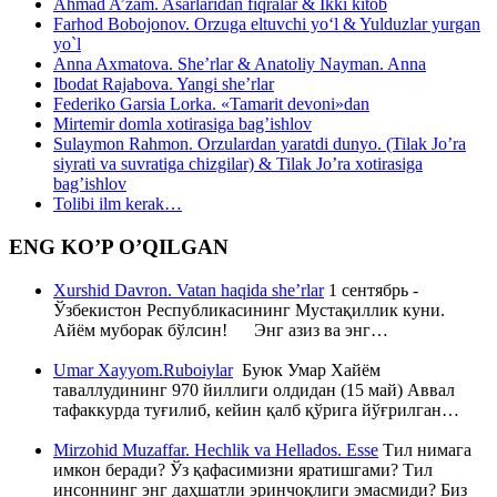
Ahmad A’zam. Asarlaridan fiqralar & Ikki kitob
Farhod Bobojonov. Orzuga eltuvchi yo‘l & Yulduzlar yurgan
yo`l
Anna Axmatova. She’rlar & Anatoliy Nayman. Anna
Ibodat Rajabova. Yangi she’rlar
Federiko Garsia Lorka. «Tamarit devoni»dan
Mirtemir domla xotirasiga bag’ishlov
Sulaymon Rahmon. Orzulardan yaratdi dunyo. (Tilak Jo’ra
siyrati va suvratiga chizgilar) & Tilak Jo’ra xotirasiga
bag’ishlov
Tolibi ilm kerak…
ENG KO’P O’QILGAN
Xurshid Davron. Vatan haqida she’rlar
1 сентябрь -
Ўзбекистон Республикасининг Мустақиллик куни.
Айём муборак бўлсин! Энг азиз ва энг…
Umar Xayyom.Ruboiylar
Буюк Умар Хайём
таваллудининг 970 йиллиги олдидан (15 май) Аввал
тафаккурда туғилиб, кейин қалб қўрига йўғрилган…
Mirzohid Muzaffar. Hechlik va Hellados. Esse
Тил нимага
имкон беради? Ўз қафасимизни яратишгами? Тил
инсоннинг энг даҳшатли эринчоқлиги эмасмиди? Биз