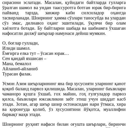
сирасини эслатади. Масалан, қуйидаги байтларда гулларга
ўралган шамол ва ундан таассуротга ботган юрак бир-бирига
пайванд тарзда, занжир каби силсиладор оҳангда
тасвирланади. Шоирнинг ҳамма сўзлари таносубда ва улардан
сўз эмас, дилнавоз оҳанг эшитилади, ўқувчи бир олам
хаёлотга ботади. Бу байтларни шабада ва шабнамга ўхшаган
нафосатли дилжў шеърлар намунаси дейиш мумкин.
О, боғлар гуллади,
Илиди шамол.
Ёмғирга елка тут – ўсасан юрак…
Сен қандай яхшисан –
Мана, бемалол
Айланиб-айланиб
Турасан фалак.
Усмон Азим шеърларининг яна бир хусусияти уларнинг қанот
қоқиб баланд парвоз қилишида. Масалан, уларнинг баъзилари
чаманоро қушга ўхшаб, гох майин, гоҳ ғулғуладор парвоз
қилса, баъзилари юксакликни забт этиш учун шиддат касб
этади. Зотан, агар шеър шоир остонасидан нари ўтмаса, хира
ва қоронғуда қолиб, ўз хусусиятини йўқотса, муаллифни
барвақт маҳв этади.
Шоирнинг руҳият нафаси билан оғушта шеърлари, биринчи