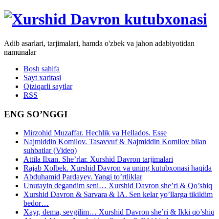
Adib asarlari, tarjimalari, hamda o'zbek va jahon adabiyotidan
namunalar
Bosh sahifa
Sayt xaritasi
Qiziqarli saytlar
RSS
ENG SO’NGGI
Mirzohid Muzaffar. Hechlik va Hellados. Esse
Najmiddin Komilov. Tasavvuf & Najmiddin Komilov bilan
suhbatlar (Video)
Attila Ilxan. She’rlar. Xurshid Davron tarjimalari
Rajab Xolbek. Xurshid Davron va uning kutubxonasi haqida
Abduhamid Pardayev. Yangi to’rtliklar
Unutayin degandim seni… Xurshid Davron she’ri & Qo’shiq
Xurshid Davron & Sarvara & IA. Sen kelar yo’llarga tikildim
bedor…
Xayr, dema, sevgilim… Xurshid Davron she’ri & Ikki qo’shiq