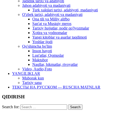
Jadidlik tarixi va adabiyoti
Jahon adabiyoti va madaniyati
Turk xalqlari tarixi, adabiyoti, madaniyati
O'zbek tarixi, adabiyoti va madaniyati
Ona tili va Milliy alifbo
San'at va Musiqiy meros
Tarixiy hujjatlar, nodir qo'lyozmalar
Xotira va yodnomalar
Yangi kitoblar va asarlar taqdimoti
Yoshlar ijodi
Qo'shimcha bo'lim
Inson hayoti
Lug'atlar, Qomuslar
Maktubot
Naqllar, hikmatlar, rivoyatlar
Video, Audio,Foto
YANGILIKLAR
Muborak kun
Tarixiy sana
ТЕКСТЫ НА РУССКОМ — RUSCHA MATNLAR
QIDIRISH
Search for: