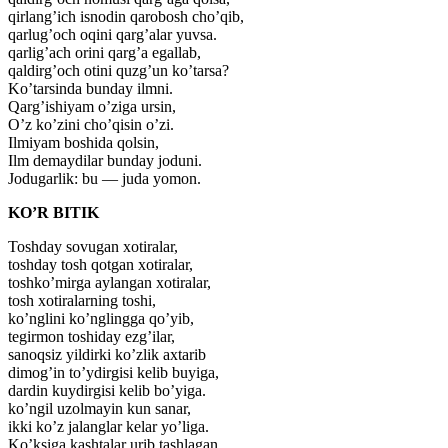
qirlang’ich isnodin qarobosh cho’qib,
qarlug’och oqini qarg’alar yuvsa.
qarlig’ach orini qarg’a egallab,
qaldirg’och otini quzg’un ko’tarsa?
Ko’tarsinda bunday ilmni.
Qarg’ishiyam o’ziga ursin,
O’z ko’zini cho’qisin o’zi.
Ilmiyam boshida qolsin,
Ilm demaydilar bunday joduni.
Jodugarlik: bu — juda yomon.
KO’R BITIK
Toshday sovugan xotiralar,
toshday tosh qotgan xotiralar,
toshko’mirga aylangan xotiralar,
tosh xotiralarning toshi,
ko’nglini ko’nglingga qo’yib,
tegirmon toshiday ezg’ilar,
sanoqsiz yildirki ko’zlik axtarib
dimog’in to’ydirgisi kelib buyiga,
dardin kuydirgisi kelib bo’yiga.
ko’ngil uzolmayin kun sanar,
ikki ko’z jalanglar kelar yo’liga.
Ko’ksiga kashtalar urib tashlagan,