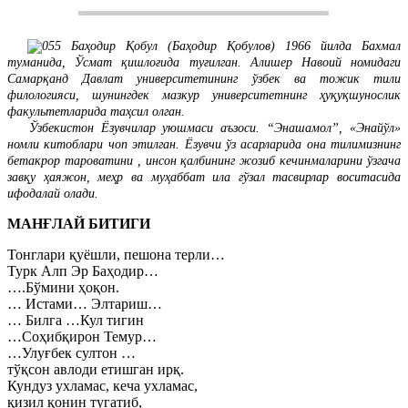
Баҳодир Қобул (Баҳодир Қобулов) 1966 йилда Бахмал
туманида, Ўсмат қишлоғида туғилган. Алишер Навоий номидаги
Самарқанд Давлат университетининг ўзбек ва тожик тили
филологияси, шунингдек мазкур университетнинг ҳуқуқшунослик
факультетларида таҳсил олган.
Ўзбекистон Ёзувчилар уюшмаси аъзоси. “Энашамол”, «Энайўл»
номли китоблари чоп этилган. Ёзувчи ўз асарларида она тилимизнинг
бетакрор тароватини , инсон қалбининг жозиб кечинмаларини ўзгача
завқу ҳаяжон, меҳр ва муҳаббат ила гўзал тасвирлар воситасида
ифодалай олади.
МАНҒЛАЙ БИТИГИ
Тонглари қуёшли, пешона терли…
Турк Алп Эр Баҳодир…
….Бўмини ҳоқон.
… Истами… Элтариш…
… Билга …Кул тигин
…Соҳибқирон Темур…
…Улуғбек султон …
тўқсон авлоди етишган ирқ.
Кундуз ухламас, кеча ухламас,
қизил қонин тугатиб,