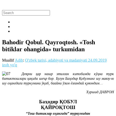
Bahodir Qobul. Qayroqtosh. «Tosh
bitiklar ohangida» turkumidan
Muallif
Adib
:
O'zbek tarixi, adabiyoti va madaniyati
24.09.2019
izoh yo'q
Деярли ҳар нашр этилган китобимда кўҳна турк
битиктошлари ҳақида шеър бор. Бугун Баҳодир Қобулнинг шу мавзу-ю
шу оҳангдаги туркумини ўқиб, баайни ўзим ёзгандай қувондим…
Хуршид ДАВРОН
Баҳодир ҚОБУЛ
ҚАЙРОҚТОШ
“Тош битиклар оҳангида” туркумидан