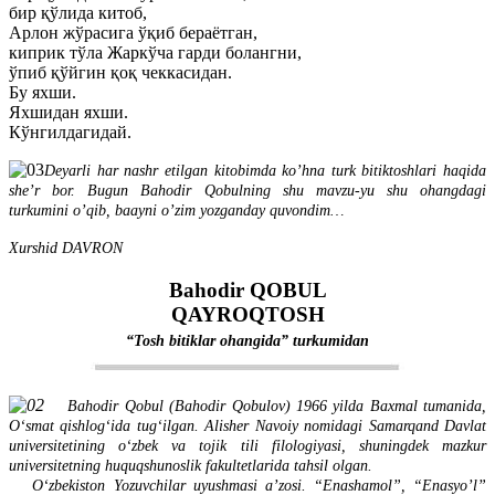
бир қўлида китоб,
Арлон жўрасига ўқиб бераётган,
киприк тўла Жаркўча гарди болангни,
ўпиб қўйгин қоқ чеккасидан.
Бу яхши.
Яхшидан яхши.
Кўнгилдагидай.
Deyarli har nashr etilgan kitobimda ko’hna turk bitiktoshlari haqida
she’r bor. Bugun Bahodir Qobulning shu mavzu-yu shu ohangdagi
turkumini o’qib, baayni o’zim yozganday quvondim…
Xurshid DAVRON
Bahodir QOBUL
QAYROQTOSH
“Tosh bitiklar ohangida” turkumidan
Bahodir Qobul (Bahodir Qobulov) 1966 yilda Baxmal tumanida,
Oʻsmat qishlogʻida tugʻilgan. Alisher Navoiy nomidagi Samarqand Davlat
universitetining oʻzbek va tojik tili filologiyasi, shuningdek mazkur
universitetning huquqshunoslik fakultetlarida tahsil olgan.
Oʻzbekiston Yozuvchilar uyushmasi aʼzosi. “Enashamol”, “Enasyo’l”