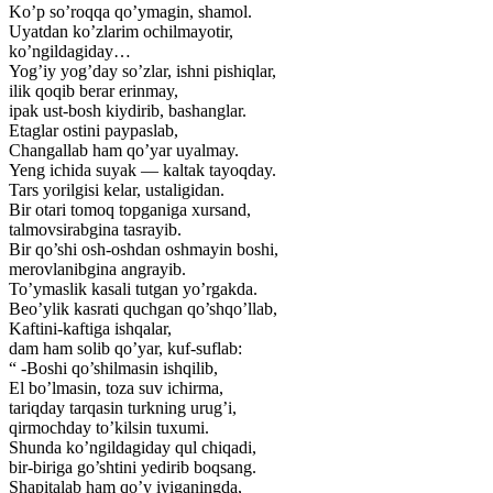
Ko’p so’roqqa qo’ymagin, shamol.
Uyatdan ko’zlarim ochilmayotir,
ko’ngildagiday…
Yog’iy yog’day so’zlar, ishni pishiqlar,
ilik qoqib berar erinmay,
ipak ust-bosh kiydirib, bashanglar.
Etaglar ostini paypaslab,
Changallab ham qo’yar uyalmay.
Yeng ichida suyak — kaltak tayoqday.
Tars yorilgisi kelar, ustaligidan.
Bir otari tomoq topganiga xursand,
talmovsirabgina tasrayib.
Bir qo’shi osh-oshdan oshmayin boshi,
merovlanibgina angrayib.
To’ymaslik kasali tutgan yo’rgakda.
Beo’ylik kasrati quchgan qo’shqo’llab,
Kaftini-kaftiga ishqalar,
dam ham solib qo’yar, kuf-suflab:
“ -Boshi qo’shilmasin ishqilib,
El bo’lmasin, toza suv ichirma,
tariqday tarqasin turkning urug’i,
qirmochday to’kilsin tuxumi.
Shunda ko’ngildagiday qul chiqadi,
bir-biriga go’shtini yedirib boqsang.
Shapitalab ham qo’y iyiganingda,