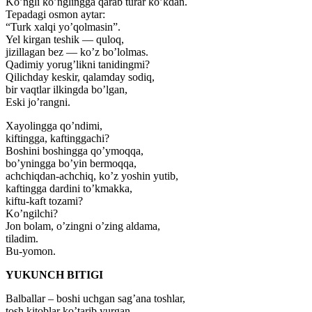
Ko’ngli ko’nglingga qarab turar ko’kdan.
Tepadagi osmon aytar:
“Turk xalqi yo’qolmasin”.
Yel kirgan teshik — quloq,
jizillagan bez — ko’z bo’lolmas.
Qadimiy yorug’likni tanidingmi?
Qilichday keskir, qalamday sodiq,
bir vaqtlar ilkingda bo’lgan,
Eski jo’rangni.
Xayolingga qo’ndimi,
kiftingga, kaftinggachi?
Boshini boshingga qo’ymoqqa,
bo’yningga bo’yin bermoqqa,
achchiqdan-achchiq, ko’z yoshin yutib,
kaftingga dardini to’kmakka,
kiftu-kaft tozami?
Ko’ngilchi?
Jon bolam, o’zingni o’zing aldama,
tiladim.
Bu-yomon.
YUKUNCH BITIGI
Balballar – boshi uchgan sag’ana toshlar,
tosh kitoblar ko’tarib yurgan,