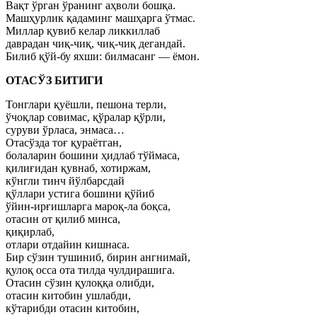
Вақт ўрган ўранинг аҳволи бошқа.
Машҳурлик қадаминг машҳарга ўтмас.
Миллар қувиб келар ликкиллаб
даврадан чиқ-чиқ, чиқ-чиқ дегандай.
Билиб қўй-бу яхши: билмасанг — ёмон.
ОТАСЎЗ БИТИГИ
Тонглари қуёшли, пешона терли,
ўчоқлар совимас, қўралар қўрли,
суруви ўрласа, энмаса…
Отасўзда тоғ қураётган,
болаларин бошини ҳидлаб тўймаса,
қилиғидан қувнаб, хотиржам,
кўнгли тинч йўлбарсдай
қўллари устига бошини қўйиб
ўйин-ирғишларга мароқ-ла боқса,
отасин от қилиб минса,
қиқирлаб,
отлари отдайин кишнаса.
Бир сўзин тушиниб, бирин ангнимай,
қулоқ осса ота тилда чулдирашига.
Отасин сўзин қулоққа олибди,
отасин китобин ушлабди,
кўтарибди отасин китобин,