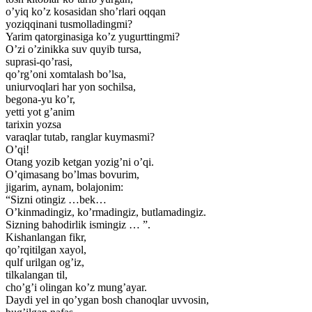
o’yiq ko’z kosasidan sho’rlari oqqan
yoziqqinani tusmolladingmi?
Yarim qatorginasiga ko’z yugurttingmi?
O’zi o’zinikka suv quyib tursa,
suprasi-qo’rasi,
qo’rg’oni xomtalash bo’lsa,
uniurvoqlari har yon sochilsa,
begona-yu ko’r,
yetti yot g’anim
tarixin yozsa
varaqlar tutab, ranglar kuymasmi?
O’qi!
Otang yozib ketgan yozig’ni o’qi.
O’qimasang bo’lmas bovurim,
jigarim, aynam, bolajonim:
“Sizni otingiz …bek…
O’kinmadingiz, ko’rmadingiz, butlamadingiz.
Sizning bahodirlik ismingiz … ”.
Kishanlangan fikr,
qo’rqitilgan xayol,
qulf urilgan og’iz,
tilkalangan til,
cho’g’i olingan ko’z mung’ayar.
Daydi yel in qo’ygan bosh chanoqlar uvvosin,