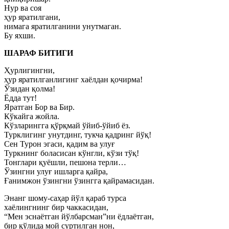
Нур ва соя
ҳур яратилгани,
нимага яратилганини унутмаган.
Бу яхши.
ШАРАФ БИТИГИ
Ҳурлигингни,
ҳур яратилганлигинг хаёлдан қочирма!
Ўзидан қолма!
Ёдда тут!
Яратган Бор ва Бир.
Кўкайга жойла.
Кўзларингга қўрқмай ўйиб-ўйиб ёз.
Турклигинг унутдинг, тукча қадринг йўқ!
Сен Турон эгаси, қадим ва улуғ
Туркнинг боласисан кўнгли, кўзи тўқ!
Тонглари қуёшли, пешона терли…
Ўзингни улуғ ишларга қайра,
Ғанимжон ўзингни ўзингга қайрамасидан.
Энанг шому-саҳар йўл қараб турса
хаёлингнинг бир чаккасидан,
“Мен эснаётган йўлбарсман”ни ёдлаётган,
бир қўлида мой суртилган нон,