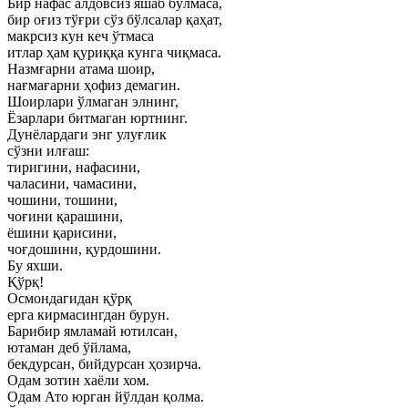
Бир нафас алдовсиз яшаб бўлмаса,
бир оғиз тўғри сўз бўлсалар қаҳат,
макрсиз кун кеч ўтмаса
итлар ҳам қуриққа кунга чиқмаса.
Назмғарни атама шоир,
нағмағарни ҳофиз демагин.
Шоирлари ўлмаган элнинг,
Ёзарлари битмаган юртнинг.
Дунёлардаги энг улуғлик
сўзни илғаш:
тиригини, нафасини,
чаласини, чамасини,
чошини, тошини,
чоғини қарашини,
ёшини қарисини,
чоғдошини, қурдошини.
Бу яхши.
Қўрқ!
Осмондагидан қўрқ
ерга кирмасингдан бурун.
Барибир ямламай ютилсан,
ютаман деб ўйлама,
бекдурсан, бийдурсан ҳозирча.
Одам зотин хаёли хом.
Одам Ато юрган йўлдан қолма.