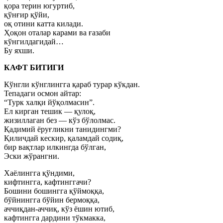
қора терин югуртиб,
қўнғир қўйи,
оқ отини катта килади.
Ҳоқон оталар карами ва ғазаби
кўнгилдагидай…
Бу яхши.
КАФТ БИТИГИ
Кўнгли кўнглингга қараб турар кўкдан.
Тепадаги осмон айтар:
“Турк халқи йўқолмасин”.
Ел кирган тешик — қулоқ,
жизиллаган без — кўз бўлолмас.
Қадимий ёруғликни танидингми?
Қиличдай кескир, қаламдай содиқ,
бир вақтлар илкингда бўлган,
Эски жўрангни.
Хаёлингга қўндими,
кифтингга, кафтинггачи?
Бошини бошингга қўймоққа,
бўйнингга бўйин бермоққа,
аччиқдан-аччиқ, кўз ёшин ютиб,
кафтингга дардини тўкмакка,