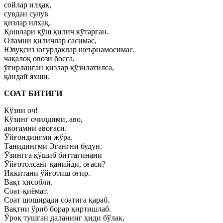
сойлар илҳақ,
сувдан сулув
қизлар илҳақ.
Қошлари қўш қилич кўтарган.
Оламни қиличлар сасимас,
Ювуқсиз югурдаклар шеърнамосимас,
чақалоқ овози босса,
ўғирланган қизлар қўзилатилса,
қандай яхши.
СОАТ БИТИГИ
Кўзни оч!
Кўзинг очилдими, аво,
авоғамни авоғаси.
Ўйғондингми жўра.
Танидингми Эгангни будун.
Ўзингга қўшиб биттагинани
Ўйғотолсанг қанийди, оғаси?
Иккитани ўйғотиш оғир.
Вақт ҳисобли.
Соат-қиёмат.
Соат шоширади соатига қараб.
Вақтни ўриб борар қиртишлаб.
Ўроқ тушган даланинг ҳиди бўлак,