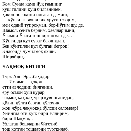
Ком Суида ками йўқ ғамнинг,
қуш тилини қуш билганидек,
ҳоқон ногоҳини илғаган даминг,
… кўнгилга яхшилик уруғин экдим,
мен оддий тупроқман, бор-йўғим шу, де.
Шамол, сенга бердим, хаёлларимни,
Ўзимни Ўзига топширганман де…
Кўнгилда қул сурат бекликдан,
Бек кўнгилли қул бўлган бегрок!
Энасойда чўмилмоқ яхши,
Ширяйдоқ.
ЧАҚМОҚ БИТИГИ
Турк Алп Эр…баҳодир
…. Истами… ҳоқон…
етти авлодини билганни,
еру-осмон хуш кўрар,
чақмоқ қаҳ-қаҳ урар қувонганидан,
қўлин қўлга берган қўлочиқ,
жон жўра чақмоққа бўлсин саломлар!
Унингда оти кўп: бири Елдирим,
бири Шақмоқ…
Ухлаган бошларни ўйғотиб,
тош қотган тошларни турткилаб,