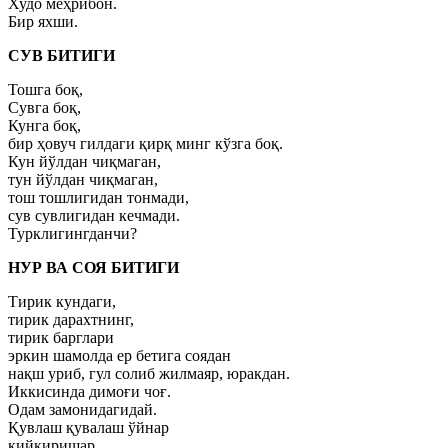
Худо меҳрибон.
Бир яхши.
СУВ БИТИГИ
Тошга боқ,
Сувга боқ,
Кунга боқ,
бир ҳовуч гилдаги қирқ минг кўзга боқ.
Кун йўлдан чиқмаган,
тун йўлдан чиқмаган,
тош тошлигидан тонмади,
сув сувлигидан кечмади.
Турклигингданчи?
НУР ВА СОЯ БИТИГИ
Тирик кундаги,
тирик дарахтнинг,
тирик барглари
эркин шамолда ер бетига соядан
нақш уриб, гул солиб жилмаяр, юракдан.
Иккисинда димоғи чоғ.
Одам замонидагидай.
Қувлаш қувалаш ўйнар
қийқиришар.