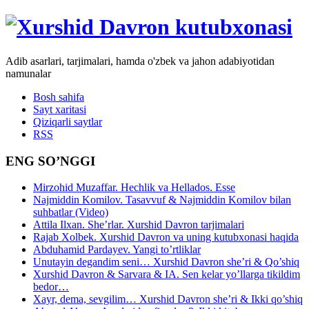
Adib asarlari, tarjimalari, hamda o'zbek va jahon adabiyotidan
namunalar
Bosh sahifa
Sayt xaritasi
Qiziqarli saytlar
RSS
ENG SO’NGGI
Mirzohid Muzaffar. Hechlik va Hellados. Esse
Najmiddin Komilov. Tasavvuf & Najmiddin Komilov bilan
suhbatlar (Video)
Attila Ilxan. She’rlar. Xurshid Davron tarjimalari
Rajab Xolbek. Xurshid Davron va uning kutubxonasi haqida
Abduhamid Pardayev. Yangi to’rtliklar
Unutayin degandim seni… Xurshid Davron she’ri & Qo’shiq
Xurshid Davron & Sarvara & IA. Sen kelar yo’llarga tikildim
bedor…
Xayr, dema, sevgilim… Xurshid Davron she’ri & Ikki qo’shiq