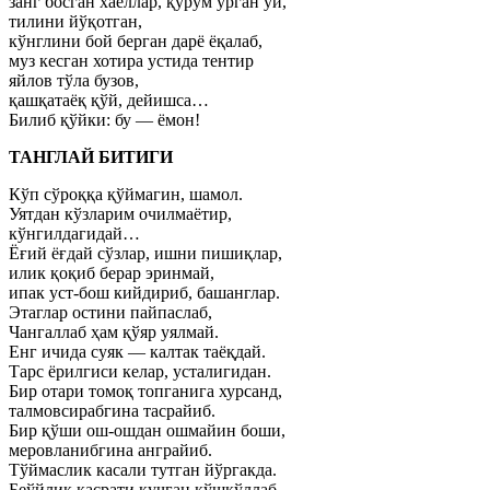
занг босган хаёллар, қурум урган ўй,
тилини йўқотган,
кўнглини бой берган дарё ёқалаб,
муз кесган хотира устида тентир
яйлов тўла бузов,
қашқатаёқ қўй, дейишса…
Билиб қўйки: бу — ёмон!
ТАНГЛАЙ БИТИГИ
Кўп сўроққа қўймагин, шамол.
Уятдан кўзларим очилмаётир,
кўнгилдагидай…
Ёғий ёғдай сўзлар, ишни пишиқлар,
илик қоқиб берар эринмай,
ипак уст-бош кийдириб, башанглар.
Этаглар остини пайпаслаб,
Чангаллаб ҳам қўяр уялмай.
Енг ичида суяк — калтак таёқдай.
Тарс ёрилгиси келар, усталигидан.
Бир отари томоқ топганига хурсанд,
талмовсирабгина тасрайиб.
Бир қўши ош-ошдан ошмайин боши,
меровланибгина анграйиб.
Тўймаслик касали тутган йўргакда.
Беўйлик касрати қучган қўшқўллаб,