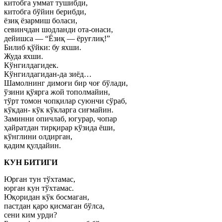
китобга уммат тушибди,
китобга бўйин берибди,
ёзиқ ёзармиш боласи,
севинчдан шодланди ота-онаси,
дейишса — “Ёзиқ — ёруғлиқ!”
Билиб қўйки: бу яхши.
Жуда яхши.
Кўнгилдагидек.
Кўнгилдагидан-да зиёд…
Шамолнинг димоғи бир чоғ бўлади,
ўзини қўярга жой тополмайин,
тўрт томон чопқилар суюнчи сўраб,
кўкдан- кўк кўкларга сиғмайин.
Заминни опичлаб, югурар, чопар
ҳайратдан тирқирар кўзида ёши,
кўнглини олдирган,
қадим қулдайин.
КУН БИТИГИ
Юрган тун тўхтамас,
юрган кун тўхтамас.
Юқоридан кўк босмаган,
пастдан қаро қисмаган бўлса,
сени ким урди?