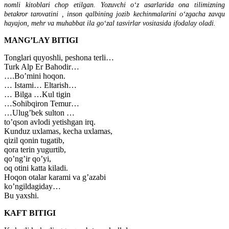
nomli kitoblari chop etilgan. Yozuvchi oʻz asarlarida ona tilimizning
betakror tarovatini , inson qalbining jozib kechinmalarini oʻzgacha zavqu
hayajon, mehr va muhabbat ila goʻzal tasvirlar vositasida ifodalay oladi.
MANG’LAY BITIGI
Tonglari quyoshli, peshona terli…
Turk Alp Er Bahodir…
….Bo’mini hoqon.
… Istami… Eltarish…
… Bilga …Kul tigin
…Sohibqiron Temur…
…Ulug’bek sulton …
to’qson avlodi yetishgan irq.
Kunduz uxlamas, kecha uxlamas,
qizil qonin tugatib,
qora terin yugurtib,
qo’ng’ir qo’yi,
oq otini katta kiladi.
Hoqon otalar karami va g’azabi
ko’ngildagiday…
Bu yaxshi.
KAFT BITIGI