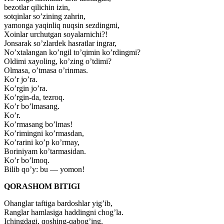
bezotlar qilichin izin,
sotqinlar so’zining zahrin,
yamonga yaqinliq nuqsin sezdingmi,
Xoinlar urchutgan soyalarnichi?!
Jonsarak so’zlardek hasratlar ingrar,
No’xtalangan ko’ngil to’qimin ko’rdingmi?
Oldimi xayoling, ko’zing o’tdimi?
Olmasa, o’tmasa o’rinmas.
Ko’r jo’ra.
Ko’rgin jo’ra.
Ko’rgin-da, tezroq.
Ko’r bo’lmasang.
Ko’r.
Ko’rmasang bo’lmas!
Ko’rimingni ko’rmasdan,
Ko’rarini ko’p ko’rmay,
Boriniyam ko’tarmasidan.
Ko’r bo’lmoq.
Bilib qo’y: bu — yomon!
QORASHOM BITIGI
Ohanglar taftiga bardoshlar yig’ib,
Ranglar hamlasiga haddingni chog’la.
Ichingdagi, qoshing-qabog’ing,