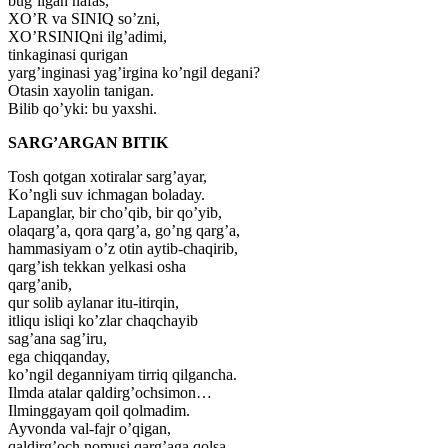
bug’ilgan nafas,
XO’R va SINIQ so’zni,
XO’RSINIQni ilg’adimi,
tinkaginasi qurigan
yarg’inginasi yag’irgina ko’ngil degani?
Otasin xayolin tanigan.
Bilib qo’yki: bu yaxshi.
SARG’ARGAN BITIK
Tosh qotgan xotiralar sarg’ayar,
Ko’ngli suv ichmagan boladay.
Lapanglar, bir cho’qib, bir qo’yib,
olaqarg’a, qora qarg’a, go’ng qarg’a,
hammasiyam o’z otin aytib-chaqirib,
qarg’ish tekkan yelkasi osha
qarg’anib,
qur solib aylanar itu-itirqin,
itliqu isliqi ko’zlar chaqchayib
sag’ana sag’iru,
ega chiqqanday,
ko’ngil deganniyam tirriq qilgancha.
Ilmda atalar qaldirg’ochsimon…
Ilminggayam qoil qolmadim.
Ayvonda val-fajr o’qigan,
qaldirg’och nomusi qarg’aga qolsa,