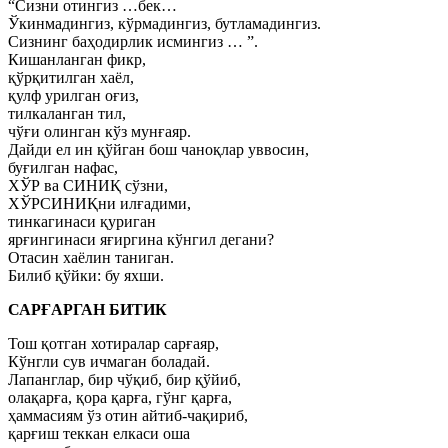
“Сизни отингиз …бек…
Ўкинмадингиз, кўрмадингиз, бутламадингиз.
Сизнинг баҳодирлик исмингиз … ”.
Кишанланган фикр,
қўрқитилган хаёл,
қулф урилган оғиз,
тилкаланган тил,
чўғи олинган кўз мунғаяр.
Дайди ел ин қўйган бош чаноқлар уввосин,
буғилган нафас,
ХЎР ва СИНИҚ сўзни,
ХЎРСИНИҚни илғадими,
тинкагинаси қуриган
ярғингинаси яғиргина кўнгил дегани?
Отасин хаёлин таниган.
Билиб қўйки: бу яхши.
САРҒАРГАН БИТИК
Тош қотган хотиралар сарғаяр,
Кўнгли сув ичмаган боладай.
Лапанглар, бир чўқиб, бир қўйиб,
олақарға, қора қарға, гўнг қарға,
ҳаммасиям ўз отин айтиб-чақириб,
қарғиш теккан елкаси оша