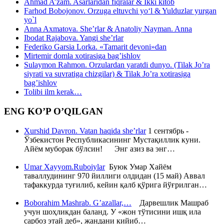
Ahmad A’zam. Asarlaridan fiqralar & Ikki kitob
Farhod Bobojonov. Orzuga eltuvchi yo‘l & Yulduzlar yurgan
yo`l
Anna Axmatova. She’rlar & Anatoliy Nayman. Anna
Ibodat Rajabova. Yangi she’rlar
Federiko Garsia Lorka. «Tamarit devoni»dan
Mirtemir domla xotirasiga bag’ishlov
Sulaymon Rahmon. Orzulardan yaratdi dunyo. (Tilak Jo’ra
siyrati va suvratiga chizgilar) & Tilak Jo’ra xotirasiga
bag’ishlov
Tolibi ilm kerak…
ENG KO’P O’QILGAN
Xurshid Davron. Vatan haqida she’rlar
1 сентябрь -
Ўзбекистон Республикасининг Мустақиллик куни.
Айём муборак бўлсин! Энг азиз ва энг…
Umar Xayyom.Ruboiylar
Буюк Умар Хайём
таваллудининг 970 йиллиги олдидан (15 май) Аввал
тафаккурда туғилиб, кейин қалб қўрига йўғрилган…
Boborahim Mashrab. G’azallar,…
Дарвешлик Машраб
учун шоҳликдан баланд. У «жон тўтисини ишқ ила
сарбоз этай деб», жандани кийиб…