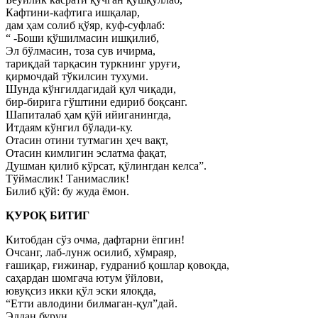
Кафтини-кафтига ишқалар,
дам ҳам солиб қўяр, куф-суфлаб:
“ -Боши қўшилмасин ишқилиб,
Эл бўлмасин, тоза сув ичирма,
тариқдай тарқасин туркнинг уруғи,
қирмочдай тўкилсин тухуми.
Шунда кўнгилдагидай қул чиқади,
бир-бирига гўштини едириб боқсанг.
Шапиталаб ҳам қўй ийиганингда,
Итдаям кўнгил бўлади-ку.
Отасин отини тутмагин ҳеч вақт,
Отасин кимлигин эслатма фақат,
Душман қилиб кўрсат, қўлингдан келса”.
Тўймаслик! Танимаслик!
Билиб қўй: бу жуда ёмон.
ҚУРОҚ БИТИГ
Китобдан сўз очма, дафтарни ёпгин!
Очсанг, лаб-лунж осилиб, хўмраяр,
ғашиқар, ғижинар, ғудраниб қошлар қовоқда,
саҳардан шомгача ютум ўйлови,
ювуқсиз икки қўл эски ялоқда,
“Етти авлодини билмаган-қул”дай.
Элдан бурун,