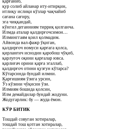
қарғаниб,
қур солиб айланар иту-итирқин,
итлиқу ислиқи кўзлар чақчайиб
сағана сағиру,
эга чиққандай,
кўнгил деганниям тирриқ қилганча.
Илмда аталар қалдирғочсимон…
Илминггаям қоил қолмадим.
Айвонда вал-фажр ўқиган,
қалдирғоч номуси қарғага қолса,
қирланғич иснодин қаробош чўқиб,
қарлуғоч оқини қарғалар ювса.
қарлиғач орини қарға эгаллаб,
қалдирғоч отини қузғун кўтарса?
Кўтарсинда бундай илмни.
Қарғишиям ўзига урсин,
Ўз кўзини чўқисин ўзи.
Илмиям бошида қолсин,
Илм демайдилар бундай жодуни.
Жодугарлик: бу — жуда ёмон.
КЎР БИТИК
Тошдай совуган хотиралар,
тошдай тош қотган хотиралар,