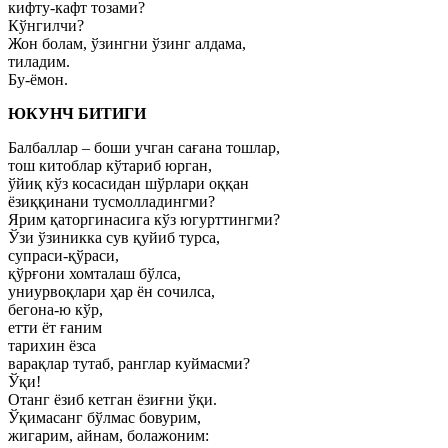
кифту-кафт тозами?
Кўнгилчи?
Жон болам, ўзингни ўзинг алдама,
тиладим.
Бу-ёмон.
ЮКУНЧ БИТИГИ
Балбаллар – боши учган сағана тошлар,
тош китоблар кўтариб юрган,
ўйиқ кўз косасидан шўрлари оққан
ёзиққинани тусмолладингми?
Ярим қаторгинасига кўз югурттингми?
Ўзи ўзиникка сув қуйиб турса,
супраси-қўраси,
қўрғони хомталаш бўлса,
униурвоқлари ҳар ён сочилса,
бегона-ю кўр,
етти ёт ғаним
тарихин ёзса
варақлар тутаб, ранглар куймасми?
Ўқи!
Отанг ёзиб кетган ёзиғни ўқи.
Ўқимасанг бўлмас бовурим,
жигарим, айнам, болажоним: