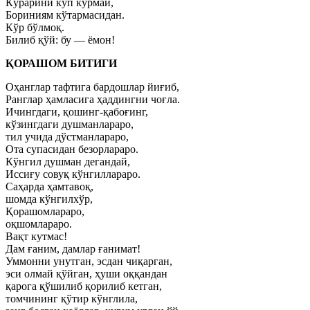
Кўрарини кўп кўрмай,
Бориниям кўтармасидан.
Кўр бўлмоқ.
Билиб қўй: бу — ёмон!
ҚОРАШОМ БИТИГИ
Оҳанглар тафтига бардошлар йиғиб,
Ранглар ҳамласига ҳаддингни чоғла.
Ичингдаги, қошинг-қабоғинг,
кўзингдаги душманлараро,
тил учида дўстманлараро,
Ота супасидан безорлараро.
Кўнгил душман дегандай,
Иссиғу совуқ кўнгиллараро.
Саҳарда ҳамтавоқ,
шомда кўнгилхўр,
Қорашомлараро,
оқшомлараро.
Вақт кутмас!
Дам ғаним, дамлар ғанимат!
Уммонни унутган, эсдан чиқарган,
эси олмай қўйган, ҳуши оққандан
қарога қўшилиб қорилиб кетган,
томчининг қўтир кўнглила,