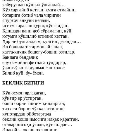
элбурутдан кўнгил ўлгандай…
Кўз сарғайиб кетган, кузга етмайин,
ботарига ботиб чала чириган
япурғоч анқуви келади,
иситма аралаш қуроқ кўнглидан.
Қаншари қани деб сўрамагин, қўй,
ютумга қўшилиб ютилиб кетган.
Ҳар не бўлгандаям, кўнгил дегандай…
Эл бошида тегирмон айланар,
катта-кичик бошоғу-бошни эзғилар.
Бандага бандалик
еру осмонни фитнага тўлдирар,
ўзинг-ўзинга душмансан холос.
Билиб қўй: бу- ёмон.
БЕКЛИК БИТИГИ
Кўк осмон ярлақаган,
қўнғир ер ўстирган,
боши борни таъзим қилдирган,
тиззаси борни чўккалаттирган,
кунотардан ойботаргача
беклик қоши имосига илҳақ қаратган,
оталар нигоҳи ўтади, кўнгилдан…
Энасойда оққан оҳларнинг,