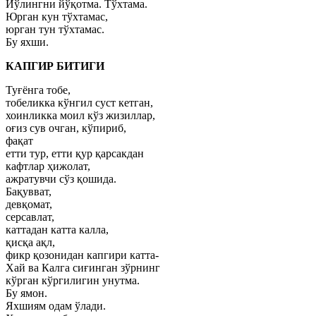
Йўлингни йўқотма. Тўхтама.
Юрган кун тўхтамас,
юрган тун тўхтамас.
Бу яхши.
КАПГИР БИТИГИ
Туғёнга тобе,
тобеликка кўнгил суст кетган,
хоинликка моил кўз жизиллар,
оғиз сув очган, кўпириб,
фақат
етти тур, етти қур қарсакдан
кафтлар ҳижолат,
ажратувчи сўз қошида.
Бақувват,
девқомат,
серсавлат,
каттадан катта калла,
қисқа ақл,
фикр қозонидан капгири катта-
Хай ва Калга сиғинган зўрнинг
кўрган кўргилигин унутма.
Бу ямон.
Яхшиям одам ўлади.