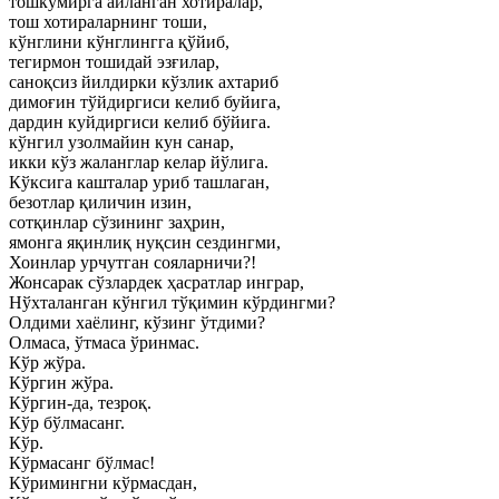
тошкўмирга айланган хотиралар,
тош хотираларнинг тоши,
кўнглини кўнглингга қўйиб,
тегирмон тошидай эзғилар,
саноқсиз йилдирки кўзлик ахтариб
димоғин тўйдиргиси келиб буйига,
дардин куйдиргиси келиб бўйига.
кўнгил узолмайин кун санар,
икки кўз жаланглар келар йўлига.
Кўксига кашталар уриб ташлаган,
безотлар қиличин изин,
сотқинлар сўзининг заҳрин,
ямонга яқинлиқ нуқсин сездингми,
Хоинлар урчутган сояларничи?!
Жонсарак сўзлардек ҳасратлар инграр,
Нўхталанган кўнгил тўқимин кўрдингми?
Олдими хаёлинг, кўзинг ўтдими?
Олмаса, ўтмаса ўринмас.
Кўр жўра.
Кўргин жўра.
Кўргин-да, тезроқ.
Кўр бўлмасанг.
Кўр.
Кўрмасанг бўлмас!
Кўримингни кўрмасдан,