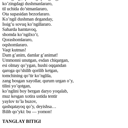
ko’zingdagi dushmanlararo,
til uchida do’stmanlararo,
Ota supasidan bezorlararo.
Ko’ngil dushman deganday,
Issig’u sovuq ko’ngillararo.
Saharda hamtavoq,
shomda ko’ngilxo’r,
Qorashomlararo,
oqshomlararo.
Vaqt kutmas!
Dam g’anim, damlar g’animat!
Ummonni unutgan, esdan chiqargan,
esi olmay qo’ygan, hushi oqqandan
qaroga qo’shilib qorilib ketgan,
tomchining qo’tir ko’nglila,
zang bosgan xayollar, qurum urgan o’y,
tilini yo’qotgan,
ko’nglini boy bergan daryo yoqalab,
muz kesgan xotira ustida tentir
yaylov to’la buzov,
qashqatayoq qo’y, deyishsa…
Bilib qo’yki: bu — yomon!
TANGLAY BITIGI