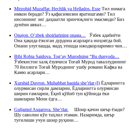
Mirzohid Muzaffar. Hechlik va Hellados. Esse
Тил нимага
имкон беради? Ўз қафасимизни яратишгами? Тил
инсоннинг энг даҳшатли эринчоқлиги эмасмиди? Биз
дунёни аввал…
Onajon. O’zbek shoirlarining onaga…
Ўзбек адабиёти
Она ҳақида ёзилган дурдона асарларга ниҳоятда бой.
Онани улуғлашда, мадҳ этишда ижодкорларимиз чин…
Bibi Robia Saidova. Tog‘ay Murodning “Bu dunyoda…
Ўзбекистон халқ ёзувчиси Тоғай Мурод таваллудининг
70 йиллиги Тоғай Муроднинг ушбу романи Кафка ва
Камю асарлари…
Xurshid Davron. Muhabbat haqida she’rlar (I)
Ёдларингга
олурмисан сирли дамларни, Ёдларингга олурмисан
ширин ғамларни, Ёқиб қўйиб тун қўйнида ёки
шамларни Мени ёдга…
Guljamol Asqarova. She’rlar.
Шоир қачон шеър ёзади?
Шу саволни кўп таҳлил этаман. Назаримда, шеър
туғилиши учун шоир руҳини…