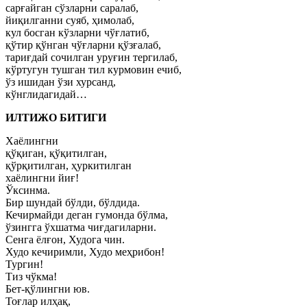
сарғайган сўзларни саралаб,
йиқилганни суяб, ҳимолаб,
кул босган кўзларни чўғлатиб,
қўтир қўнган чўғларни қўзғалаб,
тариғдай сочилган уруғин тергилаб,
кўртугун тушган тил курмовин ечиб,
ўз ишидан ўзи хурсанд,
кўнглидагидай…
ИЛТИЖО БИТИГИ
Хаёлингни
қўқиган, қўқитилган,
қўрқитилган, ҳуркитилган
хаёлингни йиғ!
Ўксинма.
Бир шундай бўлди, бўлдида.
Кечирмайди деган гумонда бўлма,
ўзингга ўхшатма чиғдагиларни.
Сенга ёлғон, Худога чин.
Худо кечиримли, Худо меҳрибон!
Тургин!
Тиз чўкма!
Бет-қўлингни юв.
Тоғлар илҳақ,