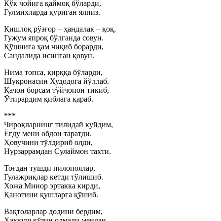
Кўк чойига қаймоқ бўларди,
Гулмихларда қуриган ялпиз.
Қишлоқ рўзғор – ҳандалак – қоқ,
Гужум япроқ бўлганда совун.
Қўшнига ҳам чиқиб борарди,
Сандалида исинган қовун.
Нима топса, қирққа бўларди,
Шукронасин Худодога йўллаб.
Қачон борсам тўйчопон тикиб,
Ўтирардим қиблага қараб.
***
Чироқларнинг тилидай куйдим,
Ёғду мени обдон таратди.
Ҳовучини тўлдириб олди,
Нурзаррамдан Сулаймон тахти.
Тоғдан тушди пилопоялар,
Гулажриқлар кетди тўлишиб.
Хожа Минор эртакка кирди,
Қанотини қушларга қўшиб.
Вақтоларлар додини бердим,
Ҳаққуш кўзин олмади мендан.