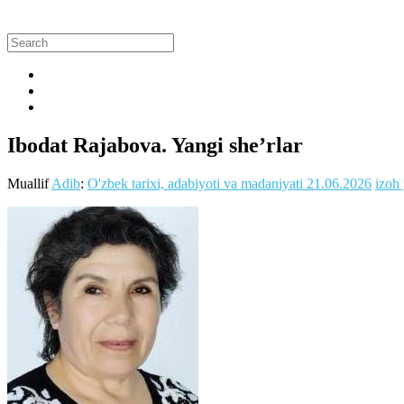
Ibodat Rajabova. Yangi she’rlar
Muallif
Adib
:
O'zbek tarixi, adabiyoti va madaniyati
21.06.2026
izoh