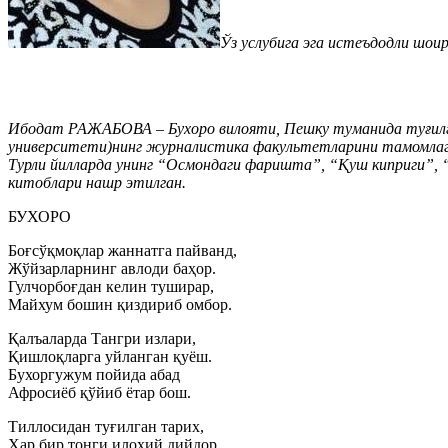
Ўз услубига эга истеъдодли шо
Ибодат РАЖАБОВА – Бухоро вилояти, Пешку туманида туғилга
университети)нинг журналистика факультетларини тамомлаг
Турли йилларда унинг “Осмондаги фаришта”, “Қуш киприги”, “
китоблари нашр этилган.
БУХОРО
Боғсўқмоқлар жаннатга пайванд,
Жўйзарларнинг авлоди баҳор.
Гулчорбоғдан келин туширар,
Майхум бошин қиздириб омбор.
Қалъаларда Тангри излари,
Қишлоқларга уйланган қуёш.
Бухоргужум пойида абад
Афросиёб қўйиб ётар бош.
Тиллосидан туғилган тарих,
Ҳар бир тонги илоҳий дийдор.