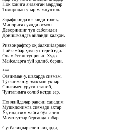
Пок хокига айланган мардлар
Томиридан унар мажнунтол.
Зарафшонда юз ювди толеъ,
Минорига суянди осмон.
Деворининг тун сабоғидан
Донишмандга айланди қалқон.
Ризвонрафтор оқ балхийлардан
Пайғамбар ҳам тут териб еди.
Онам ётган тупроғин Худо
Майсаларга тўй қилиб, берди.
***
Озғинман-у, шаҳарда сиғмам,
Тўғзинман-у, эмасман укпар.
Спитамен уруғин таниб,
Чўнтагимга солиб кетди зар.
Нонжийдалар рақсин санадим,
Мушкдонимга сиғмади ахтар.
Ўқ илдизим майса бўлганин
Момотутлар берганда хабар.
Сутбалиқлар елин чиқарди,