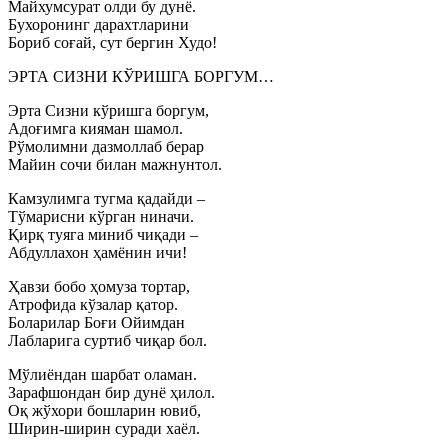
Майхумсурат олди бу дунё.
Бухоронинг дарахтларини
Бориб соғай, сут бергин Худо!
ЭРТА СИЗНИ КЎРИШГА БОРГУМ…
Эрта Сизни кўришга боргум,
Адоғимга кияман шамол.
Рўмолимни дазмоллаб берар
Майин сочи билан мажнунтол.
Камзулимга тугма қадайди –
Тўмарисни кўрган ниначи.
Қирқ туяга миниб чиқади –
Абдуллахон ҳамёнин ичи!
Ҳавзи бобо ҳомуза тортар,
Атрофида кўзалар қатор.
Боларилар Боғи Ойимдан
Лабларига суртиб чиқар бол.
Мўлиёндан шарбат оламан.
Зарафшондан бир дунё ҳилол.
Оқ жўхори бошларин ювиб,
Ширин-ширин суради хаёл.