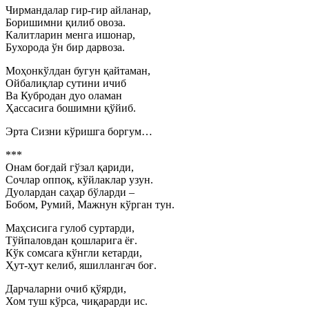
Чирмандалар гир-гир айланар,
Боришимни қилиб овоза.
Калитларин менга ишонар,
Бухорода ўн бир дарвоза.
Моҳонкўлдан бугун қайтаман,
Ойбалиқлар сутини ичиб
Ва Кубродан дуо оламан
Ҳассасига бошимни қўйиб.
Эрта Сизни кўришга боргум…
***
Онам боғдай гўзал қариди,
Сочлар оппоқ, кўйлаклар узун.
Дуолардан саҳар бўларди –
Бобом, Румий, Мажнун кўрган тун.
Маҳсисига гулоб суртарди,
Тўйпаловдан қошларига ёғ.
Кўк сомсага кўнгли кетарди,
Ҳут-ҳут келиб, яшиллангач боғ.
Дарчаларни очиб қўярди,
Хом туш кўрса, чиқарарди ис.