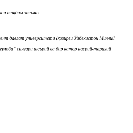
лан тақдим этамиз.
ент давлат университети (ҳозирги Ўзбекистон Миллий
гулоби” сингари шеърий ва бир қатор насрий-тарихий