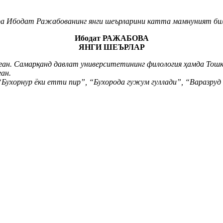
ира Ибодат Ражабованинг янги шеърларини катта мамнуният би
Ибодат РАЖАБОВА
ЯНГИ ШЕЪРЛАР
н. Самарқанд давлат университетининг филология ҳамда Тошк
ан.
Бухорнур ёки етти пир”, “Бухорода гужум гуллади”, “Варазруд 