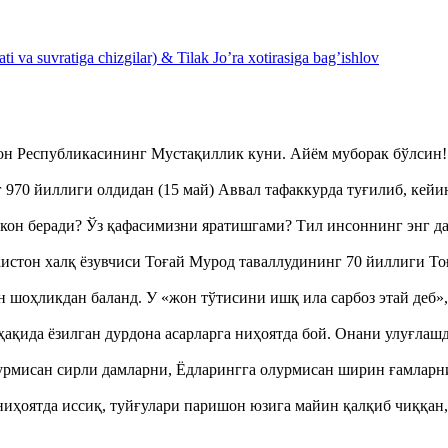
 va suvratiga chizgilar) & Tilak Jo’ra xotirasiga bag’ishlov
тон Республикасининг Мустақиллик куни. Айём муборак бўлси
970 йиллиги олдидан (15 май) Аввал тафаккурда туғилиб, кейи
кон беради? Ўз қафасимизни яратишгами? Тил инсоннинг энг д
истон халқ ёзувчиси Тоғай Мурод таваллудининг 70 йиллиги 
оҳликдан баланд. У «жон тўтисини ишқ ила сарбоз этай деб
ақида ёзилган дурдона асарларга ниҳоятда бой. Онани улуғла
урмисан сирли дамларни, Ёдларингга олурмисан ширин ғамларн
ҳоятда иссиқ, туйғулари паришон юзига майин қалқиб чиққан,