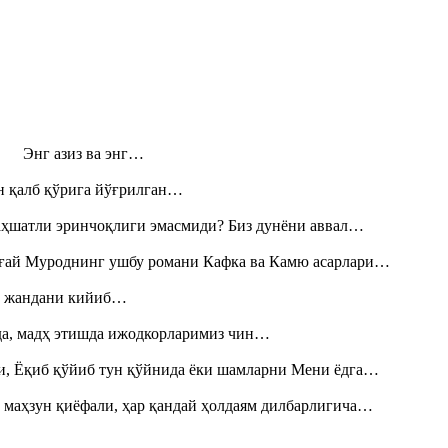
н! Энг азиз ва энг…
н қалб қўрига йўғрилган…
аҳшатли эринчоқлиги эмасмиди? Биз дунёни аввал…
Тоғай Муроднинг ушбу романи Кафка ва Камю асарлари…
», жандани кийиб…
шда, мадҳ этишда ижодкорларимиз чин…
и, Ёқиб қўйиб тун қўйнида ёки шамларни Мени ёдга…
 маҳзун қиёфали, ҳар қандай ҳолдаям дилбарлигича…