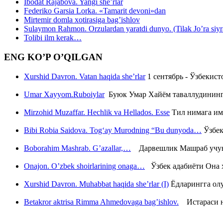
Ibodat Rajabova. Yangi she’rlar
Federiko Garsia Lorka. «Tamarit devoni»dan
Mirtemir domla xotirasiga bag’ishlov
Sulaymon Rahmon. Orzulardan yaratdi dunyo. (Tilak Jo’ra siyrati
Tolibi ilm kerak…
ENG KO’P O’QILGAN
Xurshid Davron. Vatan haqida she’rlar
1 сентябрь - Ўзбекис
Umar Xayyom.Ruboiylar
Буюк Умар Хайём таваллудининг 
Mirzohid Muzaffar. Hechlik va Hellados. Esse
Тил нимага им
Bibi Robia Saidova. Tog‘ay Murodning “Bu dunyoda…
Ўзбек
Boborahim Mashrab. G’azallar,…
Дарвешлик Машраб учун ш
Onajon. O’zbek shoirlarining onaga…
Ўзбек адабиёти Она ҳ
Xurshid Davron. Muhabbat haqida she’rlar (I)
Ёдларингга ол
Betakror aktrisa Rimma Ahmedovaga bag’ishlov.
Истараси ни