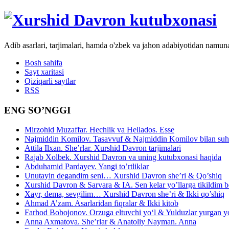
Adib asarlari, tarjimalari, hamda o'zbek va jahon adabiyotidan namun
Bosh sahifa
Sayt xaritasi
Qiziqarli saytlar
RSS
ENG SO’NGGI
Mirzohid Muzaffar. Hechlik va Hellados. Esse
Najmiddin Komilov. Tasavvuf & Najmiddin Komilov bilan suhb
Attila Ilxan. She’rlar. Xurshid Davron tarjimalari
Rajab Xolbek. Xurshid Davron va uning kutubxonasi haqida
Abduhamid Pardayev. Yangi to’rtliklar
Unutayin degandim seni… Xurshid Davron she’ri & Qo’shiq
Xurshid Davron & Sarvara & IA. Sen kelar yo’llarga tikildim
Xayr, dema, sevgilim… Xurshid Davron she’ri & Ikki qo’shiq
Ahmad A’zam. Asarlaridan fiqralar & Ikki kitob
Farhod Bobojonov. Orzuga eltuvchi yo‘l & Yulduzlar yurgan y
Anna Axmatova. She’rlar & Anatoliy Nayman. Anna