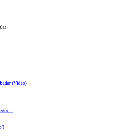
alar
atlar (Video)
 bedor…
o`l