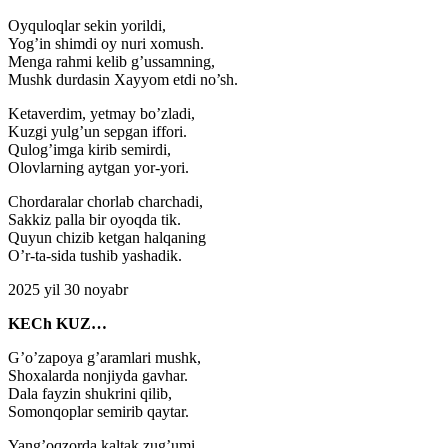
Oyquloqlar sekin yorildi,
Yog’in shimdi oy nuri xomush.
Menga rahmi kelib g’ussamning,
Mushk durdasin Xayyom etdi no’sh.
Ketaverdim, yetmay bo’zladi,
Kuzgi yulg’un sepgan iffori.
Qulog’imga kirib semirdi,
Olovlarning aytgan yor-yori.
Chordaralar chorlab charchadi,
Sakkiz palla bir oyoqda tik.
Quyun chizib ketgan halqaning
O’r-ta-sida tushib yashadik.
2025 yil 30 noyabr
KECh KUZ…
G’o’zapoya g’aramlari mushk,
Shoxalarda nonjiyda gavhar.
Dala fayzin shukrini qilib,
Somonqoplar semirib qaytar.
Yang’oqzorda kaltak zug’umi,