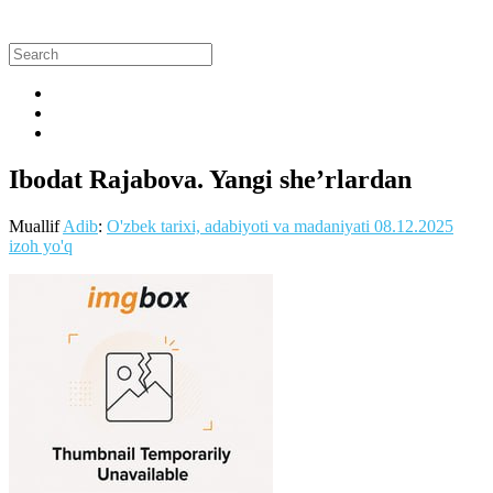
Ibodat Rajabova. Yangi she’rlardan
Muallif
Adib
:
O'zbek tarixi, adabiyoti va madaniyati
08.12.2025
izoh yo'q