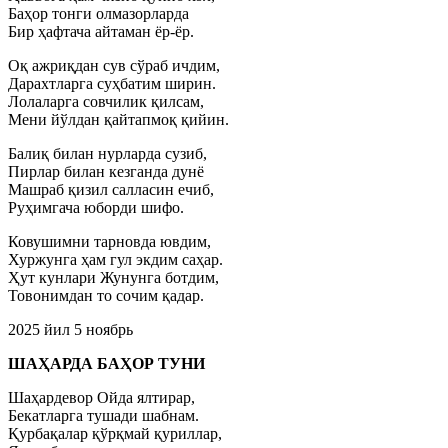
Баҳор тонги олмазорларда
Бир ҳафтача айтаман ёр-ёр.
Оқ ажриқдан сув сўраб ичдим,
Дарахтларга суҳбатим ширин.
Лолаларга совчилик қилсам,
Мени йўлдан қайтапмоқ қийин.
Балиқ билан нурларда сузиб,
Пирлар билан кезганда дунё
Машраб қизил салласин ечиб,
Руҳимгача юборди шифо.
Ковушимни тарновда ювдим,
Хуржунга ҳам гул экдим саҳар.
Ҳут кунлари Жунунга ботдим,
Товонимдан то сочим қадар.
2025 йил 5 ноябрь
ШАҲАРДА БАҲОР ТУНИ
Шаҳардевор Ойда ялтирар,
Бекатларга тушади шабнам.
Қурбақалар қўрқмай қуриллар,