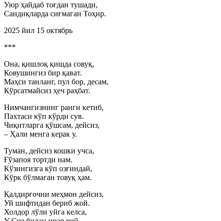
Уюр ҳайдаб тоғдан тушади,
Сандиқларда сиғмаган Тоҳир.
2025 йил 15 октябрь
***
Она, қишлоқ қишда совуқ,
Ковушингиз бир қават.
Маҳси танланг, пул бор, десам,
Кўрсатмайсиз ҳеч раҳбат.
Нимчангизнинг ранги кетиб,
Пахтаси кўп кўрди сув.
Чиқитларга қўшсам, дейсиз,
– Ҳали менга керак у.
Туман, дейсиз кошки учса,
Ғўзапоя тортди нам.
Кўзингизга кўп озғиндай,
Кўрк бўлмаган товуқ ҳам.
Қалдирғочни меҳмон дейсиз,
Уй шифтидан бериб жой.
Холдор лўли уйга келса,
У Сиз билан ичар чой.