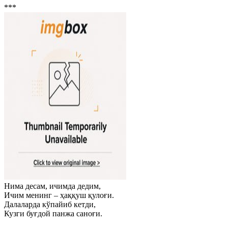
***
Нима десам, ичимда дедим,
Ичим менинг – ҳаққуш қулоғи.
Далаларда кўпайиб кетди,
Кузги буғдой панжа саноғи.