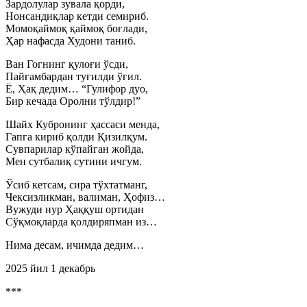
Зардолулар зувала қорди,
Нонсандиқлар кетди семириб.
Момоқаймоқ қаймоқ боғлади,
Ҳар нафасда Худони таниб.
Ван Гогнинг қулоғи ўсди,
Пайғамбардан туғилди ўғил.
Ё, Ҳақ дедим… “Гулифор дуо,
Бир кечада Оролни тўлдир!”
Шайх Кубронинг ҳассаси менда,
Гапга кириб қолди Қизилқум.
Сувпарилар кўпайган жойда,
Мен сутбалиқ сутини ичгум.
Ўсиб кетсам, сира тўхтатманг,
Чексизликман, валиман, Ҳофиз…
Вужуди нур Ҳаққуш ортидан
Сўқмоқларда қолдиряпман из…
Нима десам, ичимда дедим…
2025 йил 1 декабрь
***