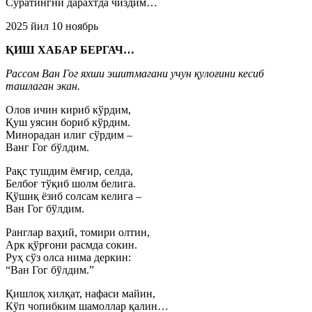
Суратингни дарахтда чиздим…
2025 йил 10 ноябрь
ҚИШ ХАБАР БЕРГАЧ…
Рассом Ван Гог яхши эшитмагани учун қулоғини кесиб
ташлаган экан.
Олов ичин кириб кўрдим,
Қуш уясин бориб кўрдим.
Минорадан илиг сўрдим –
Ванг Гог бўлдим.
Рақс тушдим ёмғир, селда,
Белбоғ тўқиб шолм белига.
Қўшиқ ёзиб солсам келига –
Ван Гог бўлдим.
Ранглар ваҳий, томири олтин,
Арк қўрғони расмда сокин.
Руҳ сўз олса нима деркин:
“Ван Гог бўлдим.”
Қишлоқ хилқат, нафаси майин,
Кўп чопибким шамоллар қалин…