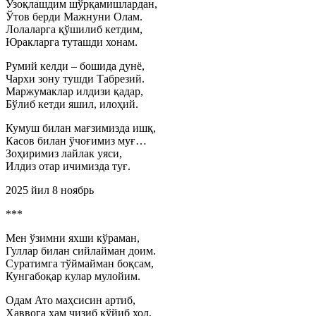
Узоқлашдим шўрқамишлардан,
Ўтов берди Мажнуни Олам.
Лолаларга қўшилиб кетдим,
Юракларга туташди хонам.
Румий келди – бошида дунё,
Чархи зону тушди Табрезий.
Маржумаклар илдизи қадар,
Бўлиб кетди яшил, илоҳий.
Кумуш билан мағзимизда ишқ,
Касов билан ўчоғимиз муғ…
Зоҳиримиз лайлак уяси,
Илдиз отар ичимизда туғ.
2025 йил 8 ноябрь
***
Мен ўзимни яхши кўраман,
Гуллар билан сийлайман доим.
Суратимга тўймайман боқсам,
Кунгабоқар кулар мулойим.
Одам Ато маҳсисин артиб,
Ҳаввога ҳам чизиб қўйиб хол,