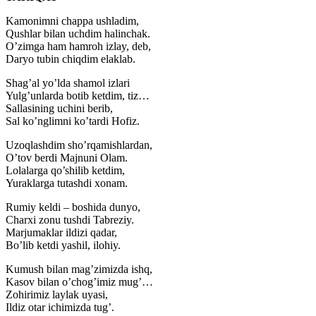
Kamonimni chappa ushladim,
Qushlar bilan uchdim halinchak.
O’zimga ham hamroh izlay, deb,
Daryo tubin chiqdim elaklab.
Shag’al yo’lda shamol izlari
Yulg’unlarda botib ketdim, tiz…
Sallasining uchini berib,
Sal ko’nglimni ko’tardi Hofiz.
Uzoqlashdim sho’rqamishlardan,
O’tov berdi Majnuni Olam.
Lolalarga qo’shilib ketdim,
Yuraklarga tutashdi xonam.
Rumiy keldi – boshida dunyo,
Charxi zonu tushdi Tabreziy.
Marjumaklar ildizi qadar,
Bo’lib ketdi yashil, ilohiy.
Kumush bilan mag’zimizda ishq,
Kasov bilan o’chog’imiz mug’…
Zohirimiz laylak uyasi,
Ildiz otar ichimizda tug’.