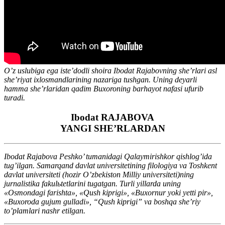
O’z uslubiga ega iste’dodli shoira Ibodat Rajabovning she’rlari asl
she’riyat ixlosmandlarining nazariga tushgan. Uning deyarli
hamma she’rlaridan qadim Buxoroning barhayot nafasi ufurib
turadi.
Ibodat RAJABOVA
YANGI SHE’RLARDAN
Ibodat Rajabova Peshko’ tumanidagi Qalaymirishkor qishlog’ida
tug’ilgan. Samarqand davlat universitetining filologiya va Toshkent
davlat universiteti (hozir O’zbekiston Milliy universiteti)ning
jurnalistika fakulьtetlarini tugatgan. Turli yillarda uning
«Osmondagi farishta», «Qush kiprigi», «Buxornur yoki yetti pir»,
«Buxoroda gujum gulladi», “Qush kiprigi” va boshqa she’riy
to’plamlari nashr etilgan.