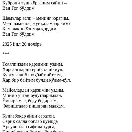
Куброни туш кўрганим сайин –
Ван Гог бўлдим.
Шамълар асли – менинг юрагим,
Мен шамъпоя, мўйқаламлар ким?
Камалакни ўзимда қордим,
Ван Гог бўлдим.
2025 йил 28 ноябрь
***
Тоғялпиздан қарзимни уздим,
Харсангларни ёриб, очиб йўл.
Бурғу чалиб шоҳбайт айтсам,
Ҳар бир байтим бўлди қўлма-қўл.
Майсалардан қарзимни уздим,
Миниб учган булутларимдан.
Ёмғир эмас, ёғду ёғдирсам,
Фаришталар пиширди малҳам.
Кунгабоқар айни саратон,
Сариқ салла боғлаб қуёшда
Арғувонлар сафида турса,
Кириб кетди бир юз бир ёшга.