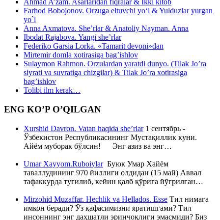
Ahmad A’zam. Asarlaridan fiqralar & Ikki kitob
Farhod Bobojonov. Orzuga eltuvchi yo‘l & Yulduzlar yurgan
yo`l
Anna Axmatova. She’rlar & Anatoliy Nayman. Anna
Ibodat Rajabova. Yangi she’rlar
Federiko Garsia Lorka. «Tamarit devoni»dan
Mirtemir domla xotirasiga bag’ishlov
Sulaymon Rahmon. Orzulardan yaratdi dunyo. (Tilak Jo’ra
siyrati va suvratiga chizgilar) & Tilak Jo’ra xotirasiga
bag’ishlov
Tolibi ilm kerak…
ENG KO’P O’QILGAN
Xurshid Davron. Vatan haqida she’rlar
1 сентябрь -
Ўзбекистон Республикасининг Мустақиллик куни.
Айём муборак бўлсин! Энг азиз ва энг…
Umar Xayyom.Ruboiylar
Буюк Умар Хайём
таваллудининг 970 йиллиги олдидан (15 май) Аввал
тафаккурда туғилиб, кейин қалб қўрига йўғрилган…
Mirzohid Muzaffar. Hechlik va Hellados. Esse
Тил нимага
имкон беради? Ўз қафасимизни яратишгами? Тил
инсоннинг энг даҳшатли эринчоқлиги эмасмиди? Биз