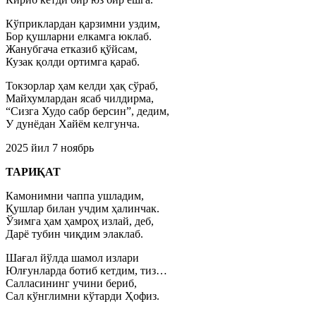
Кўприклардан қарзимни уздим,
Бор қушларни елкамга юклаб.
Жанубгача етказиб қўйсам,
Кузак қолди ортимга қараб.
Токзорлар ҳам келди ҳақ сўраб,
Майхумлардан ясаб чилдирма,
“Сизга Худо сабр берсин”, дедим,
У дунёдан Хайём келгунча.
2025 йил 7 ноябрь
ТАРИҚАТ
Камонимни чаппа ушладим,
Қушлар билан учдим ҳалинчак.
Ўзимга ҳам ҳамроҳ излай, деб,
Дарё тубин чиқдим элаклаб.
Шағал йўлда шамол излари
Юлғунларда ботиб кетдим, тиз…
Салласининг учини бериб,
Сал кўнглимни кўтарди Ҳофиз.