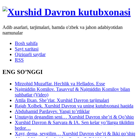
Adib asarlari, tarjimalari, hamda o'zbek va jahon adabiyotidan
namunalar
Bosh sahifa
Sayt xaritasi
Qiziqarli saytlar
RSS
ENG SO’NGGI
Mirzohid Muzaffar. Hechlik va Hellados. Esse
Najmiddin Komilov. Tasavvuf & Najmiddin Komilov bilan
suhbatlar (Video)
Attila Ilxan. She’rlar. Xurshid Davron tarjimalari
Rajab Xolbek. Xurshid Davron va uning kutubxonasi haqida
Abduhamid Pardayev. Yangi to’rtliklar
Unutayin degandim seni… Xurshid Davron she’ri & Qo’shiq
Xurshid Davron & Sarvara & IA. Sen kelar yo’llarga tikildim
bedor…
Xayr, dema, sevgilim… Xurshid Davron she’ri & Ikki qo’shiq