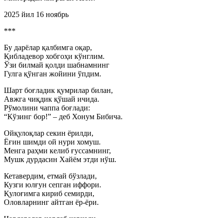
2025 йил 16 ноябрь
***
Бу дарёлар қалбимга оқар,
Қибладевор хобгоҳи кўнглим.
Ўзи билмай қолди шабнамнинг
Гулга қўнган жойини ўпдим.
Шарт боғладик қумрилар билан,
Авжга чиқдик қўшай ичида.
Рўмолини чаппа боғлади:
“Кўзинг бор!” – деб Хонум Бибича.
Ойқулоқлар секин ёрилди,
Ёғин шимди ой нури хомуш.
Менга раҳми келиб ғуссамнинг,
Мушк дурдасин Хайём этди нўш.
Кетавердим, етмай бўзлади,
Кузги юлғун сепган иффори.
Қулоғимга кириб семирди,
Оловларнинг айтган ёр-ёри.