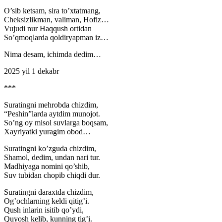
O’sib ketsam, sira to’xtatmang,
Cheksizlikman, valiman, Hofiz…
Vujudi nur Haqqush ortidan
So’qmoqlarda qoldiryapman iz…
Nima desam, ichimda dedim…
2025 yil 1 dekabr
***
Suratingni mehrobda chizdim,
“Peshin”larda aytdim munojot.
So’ng oy misol suvlarga boqsam,
Xayriyatki yuragim obod…
Suratingni ko’zguda chizdim,
Shamol, dedim, undan nari tur.
Madhiyaga nomini qo’shib,
Suv tubidan chopib chiqdi dur.
Suratingni daraxtda chizdim,
Og’ochlarning keldi qitig’i.
Qush inlarin isitib qo’ydi,
Quyosh kelib, kunning tig’i.