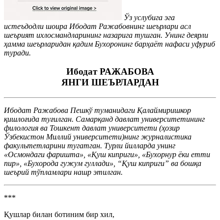
Ўз услубига эга
истеъдодли шоира Ибодат Ражабовнинг шеърлари асл
шеърият ихлосмандларининг назарига тушган. Унинг деярли
ҳамма шеърларидан қадим Бухоронинг барҳаёт нафаси уфуриб
туради.
Ибодат РАЖАБОВА
ЯНГИ ШЕЪРЛАРДАН
Ибодат Ражабова Пешкў туманидаги Қалаймиришкор
қишлоғида туғилган. Самарқанд давлат университетининг
филология ва Тошкент давлат университети (ҳозир
Ўзбекистон Миллий университети)нинг журналистика
факультетларини тугатган. Турли йилларда унинг
«Осмондаги фаришта», «Қуш киприги», «Бухорнур ёки етти
пир», «Бухорода гужум гуллади», “Қуш киприги” ва бошқа
шеърий тўпламлари нашр этилган.
***
Қушлар билан ботиним бир хил,