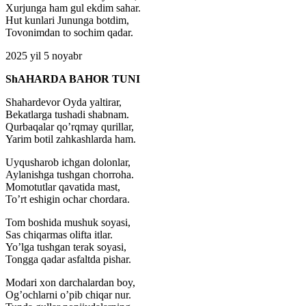
Xurjunga ham gul ekdim sahar.
Hut kunlari Jununga botdim,
Tovonimdan to sochim qadar.
2025 yil 5 noyabr
ShAHARDA BAHOR TUNI
Shahardevor Oyda yaltirar,
Bekatlarga tushadi shabnam.
Qurbaqalar qo’rqmay qurillar,
Yarim botil zahkashlarda ham.
Uyqusharob ichgan dolonlar,
Aylanishga tushgan chorroha.
Momotutlar qavatida mast,
To’rt eshigin ochar chordara.
Tom boshida mushuk soyasi,
Sas chiqarmas olifta itlar.
Yo’lga tushgan terak soyasi,
Tongga qadar asfaltda pishar.
Modari xon darchalardan boy,
Og’ochlarni o’pib chiqar nur.