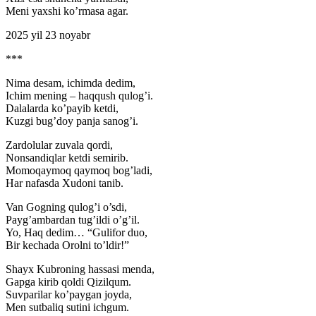
Meni yaxshi ko’rmasa agar.
2025 yil 23 noyabr
***
Nima desam, ichimda dedim,
Ichim mening – haqqush qulog’i.
Dalalarda ko’payib ketdi,
Kuzgi bug’doy panja sanog’i.
Zardolular zuvala qordi,
Nonsandiqlar ketdi semirib.
Momoqaymoq qaymoq bog’ladi,
Har nafasda Xudoni tanib.
Van Gogning qulog’i o’sdi,
Payg’ambardan tug’ildi o’g’il.
Yo, Haq dedim… “Gulifor duo,
Bir kechada Orolni to’ldir!”
Shayx Kubroning hassasi menda,
Gapga kirib qoldi Qizilqum.
Suvparilar ko’paygan joyda,
Men sutbaliq sutini ichgum.