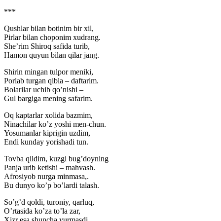
***
Qushlar bilan botinim bir xil,
Pirlar bilan choponim xudrang.
She’rim Shiroq safida turib,
Hamon quyun bilan qilar jang.
Shirin mingan tulpor meniki,
Porlab turgan qibla – daftarim.
Bolarilar uchib qo’nishi –
Gul bargiga mening safarim.
Oq kaptarlar xolida bazmim,
Ninachilar ko’z yoshi men-chun.
Yosumanlar kiprigin uzdim,
Endi kunday yorishadi tun.
Tovba qildim, kuzgi bug’doyning
Panja urib ketishi – mahvash.
Afrosiyob nurga minmasa,.
Bu dunyo ko’p bo’lardi talash.
So’g’d qoldi, turoniy, qarluq,
O’rtasida ko’za to’la zar,
Xizr esa shuncha yurmasdi,