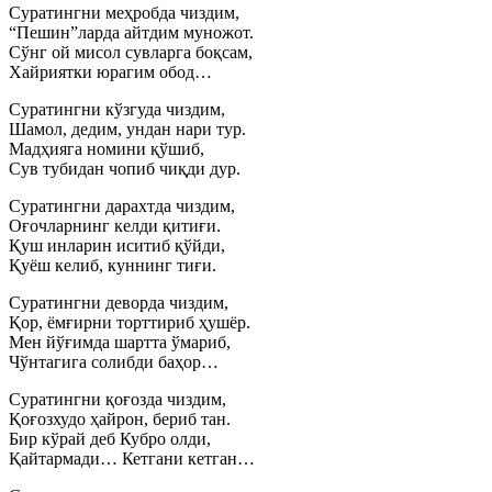
Суратингни меҳробда чиздим,
“Пешин”ларда айтдим муножот.
Сўнг ой мисол сувларга боқсам,
Хайриятки юрагим обод…
Суратингни кўзгуда чиздим,
Шамол, дедим, ундан нари тур.
Мадҳияга номини қўшиб,
Сув тубидан чопиб чиқди дур.
Суратингни дарахтда чиздим,
Оғочларнинг келди қитиғи.
Қуш инларин иситиб қўйди,
Қуёш келиб, куннинг тиғи.
Суратингни деворда чиздим,
Қор, ёмғирни торттириб ҳушёр.
Мен йўғимда шартта ўмариб,
Чўнтагига солибди баҳор…
Суратингни қоғозда чиздим,
Қоғозхудо ҳайрон, бериб тан.
Бир кўрай деб Кубро олди,
Қайтармади… Кетгани кетган…