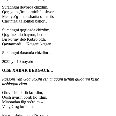
Suratingni devorda chizdim,
Qor, yomg’irni torttirib hushyor.
Men yo’g’imda shartta o’marib,
Cho’ntagiga solibdi bahor…
Suratingni qog’ozda chizdim,
Qog’ozxudo hayron, berib tan.
Bir ko’ray deb Kubro oldi,
Qaytarmadi… Ketgani ketgan…
Suratingni daraxtda chizdim…
2025 yil 10 noyabr
QISh XABAR BERGACh…
Rassom Van Gog yaxshi eshitmagani uchun qulog’ini kesib
tashlagan ekan.
Olov ichin kirib ko’rdim,
Qush uyasin borib ko’rdim.
Minoradan ilig so’rdim –
Vang Gog bo’ldim.
Raqs tushdim yomg’ir, selda,