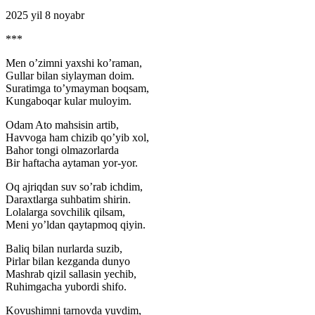
2025 yil 8 noyabr
***
Men o’zimni yaxshi ko’raman,
Gullar bilan siylayman doim.
Suratimga to’ymayman boqsam,
Kungaboqar kular muloyim.
Odam Ato mahsisin artib,
Havvoga ham chizib qo’yib xol,
Bahor tongi olmazorlarda
Bir haftacha aytaman yor-yor.
Oq ajriqdan suv so’rab ichdim,
Daraxtlarga suhbatim shirin.
Lolalarga sovchilik qilsam,
Meni yo’ldan qaytapmoq qiyin.
Baliq bilan nurlarda suzib,
Pirlar bilan kezganda dunyo
Mashrab qizil sallasin yechib,
Ruhimgacha yubordi shifo.
Kovushimni tarnovda yuvdim,