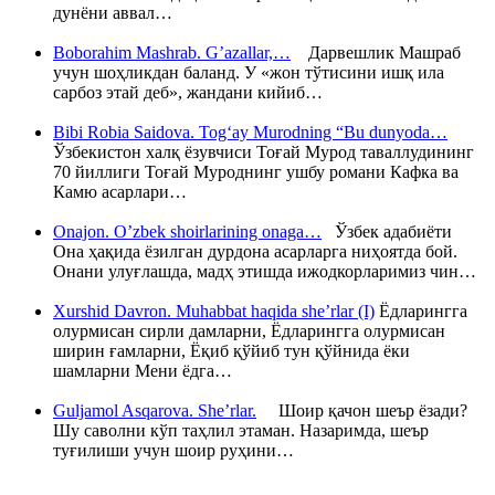
дунёни аввал…
Boborahim Mashrab. G’azallar,…
Дарвешлик Машраб
учун шоҳликдан баланд. У «жон тўтисини ишқ ила
сарбоз этай деб», жандани кийиб…
Bibi Robia Saidova. Tog‘ay Murodning “Bu dunyoda…
Ўзбекистон халқ ёзувчиси Тоғай Мурод таваллудининг
70 йиллиги Тоғай Муроднинг ушбу романи Кафка ва
Камю асарлари…
Onajon. O’zbek shoirlarining onaga…
Ўзбек адабиёти
Она ҳақида ёзилган дурдона асарларга ниҳоятда бой.
Онани улуғлашда, мадҳ этишда ижодкорларимиз чин…
Xurshid Davron. Muhabbat haqida she’rlar (I)
Ёдларингга
олурмисан сирли дамларни, Ёдларингга олурмисан
ширин ғамларни, Ёқиб қўйиб тун қўйнида ёки
шамларни Мени ёдга…
Guljamol Asqarova. She’rlar.
Шоир қачон шеър ёзади?
Шу саволни кўп таҳлил этаман. Назаримда, шеър
туғилиши учун шоир руҳини…