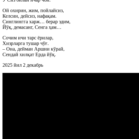
Ой охирин, жим, пойлайсиз,
Келсин, дейсиз, нафақам.
Синглингга харж… берар эдим,
Йўқ, демасанг, Сенга ҳам…
Сочим ичи тарс ёрилар,
Хизрларга тушар чўғ.
– Она, дейман Аршни кўрай,
Сендай хилқат Ерда йўқ.
2025 йил 2 декабрь