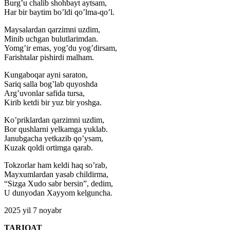
Burg’u chalib shohbayt aytsam,
Har bir baytim bo’ldi qo’lma-qo’l.
Maysalardan qarzimni uzdim,
Minib uchgan bulutlarimdan.
Yomg’ir emas, yog’du yog’dirsam,
Farishtalar pishirdi malham.
Kungaboqar ayni saraton,
Sariq salla bog’lab quyoshda
Arg’uvonlar safida tursa,
Kirib ketdi bir yuz bir yoshga.
Ko’priklardan qarzimni uzdim,
Bor qushlarni yelkamga yuklab.
Janubgacha yetkazib qo’ysam,
Kuzak qoldi ortimga qarab.
Tokzorlar ham keldi haq so’rab,
Mayxumlardan yasab childirma,
“Sizga Xudo sabr bersin”, dedim,
U dunyodan Xayyom kelguncha.
2025 yil 7 noyabr
TARIQAT