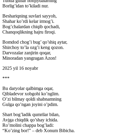
Tunda gullar nonjiydalarning
Borlig’idan to’kiladi nur.
Beshariqning suvlari sayyoh,
Shahar ko’rdi kelar irmog’i.
Bog’chalardan chiqib qochadi,
Chanqoqlikning hajru firoqi.
Bomdod chog’i bug’ qo’shiq aytar,
Shirchoy to’la ozg’i keng qozon.
Darvozalar zanjirin qoqar,
Minoradan yangragan Azon!
2025 yil 16 noyabr
***
Bu daryolar qalbimga oqar,
Qibladevor xobgohi ko’nglim.
O’zi bilmay qoldi shabnamning
Gulga qo’ngan joyini o’pdim.
Shart bog’ladik qumrilar bilan,
Avjga chiqdik qo’shay ichida.
Ro’molini chappa bog’ladi:
“Ko’zing bor!” – deb Xonum Bibicha.