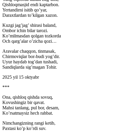
Qishloqmasjid endi kaptarbon.
Yertandirni isitib qo’yar,
Daraxtlardan to’kilgan xazon.
Kuzgi jag’jag’ shirasi baland,
Ombor ichin bilar tarozi.
Ko’milmasdan qolgan tozkorda
Och qarg’alar o’zicha qozi…
Aravalar chaqqon, tinmasak,
Chirmoviqlar bor-budi yog’dir.
Uyur haydab tog’dan tushadi,
Sandiqlarda sig’magan Tohir.
2025 yil 15 oktyabr
***
Ona, qishloq qishda sovuq,
Kovushingiz bir qavat.
Mahsi tanlang, pul bor, desam,
Ko’rsatmaysiz hech rahbat.
Nimchangizning rangi ketib,
Paxtasi ko’p ko’rdi suv.