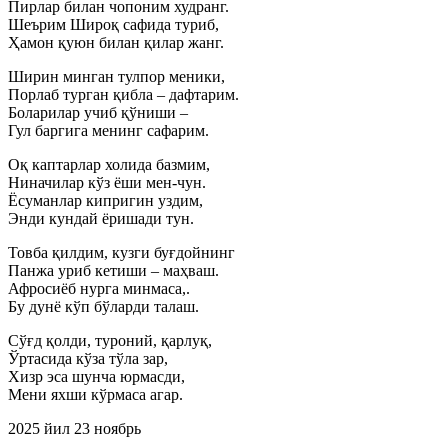
Пирлар билан чопоним худранг.
Шеърим Широқ сафида туриб,
Ҳамон қуюн билан қилар жанг.
Ширин минган тулпор меники,
Порлаб турган қибла – дафтарим.
Боларилар учиб қўниши –
Гул баргига менинг сафарим.
Оқ каптарлар холида базмим,
Ниначилар кўз ёши мен-чун.
Ёсуманлар кипригин уздим,
Энди кундай ёришади тун.
Товба қилдим, кузги буғдойнинг
Панжа уриб кетиши – маҳваш.
Афросиёб нурга минмаса,.
Бу дунё кўп бўларди талаш.
Сўғд қолди, туроний, қарлуқ,
Ўртасида кўза тўла зар,
Хизр эса шунча юрмасди,
Мени яхши кўрмаса агар.
2025 йил 23 ноябрь