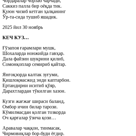
Чордаралар чорлаб чарчади,
Саккиз палла бир оёқда тик.
Қуюн чизиб кетган ҳалқанинг
Ўр-та-сида тушиб яшадик.
2025 йил 30 ноябрь
КЕЧ КУЗ…
Ғўзапоя ғарамлари мушк,
Шохаларда нонжийда гавҳар.
Дала файзин шукрини қилиб,
Сомонқоплар семириб қайтар.
Янғоқзорда калтак зуғуми,
Қишлоқмасжид энди каптарбон.
Ертандирни иситиб қўяр,
Дарахтлардан тўкилган хазон.
Кузги жағжағ шираси баланд,
Омбор ичин билар тарози.
Кўмилмасдан қолган тозкорда
Оч қарғалар ўзича қози…
Аравалар чаққон, тинмасак,
Чирмовиқлар бор-буди ёғдир.