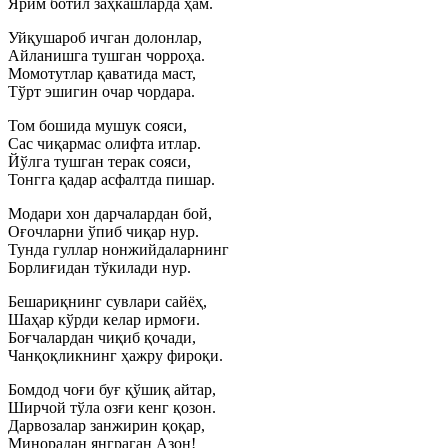
Ярим ботил заҳкашларда ҳам.
Уйқушароб ичган долонлар,
Айланишга тушган чорроҳа.
Момотутлар қаватида маст,
Тўрт эшигин очар чордара.
Том бошида мушук сояси,
Сас чиқармас олифта итлар.
Йўлга тушган терак сояси,
Тонгга қадар асфалтда пишар.
Модари хон дарчалардан бой,
Оғочларни ўпиб чиқар нур.
Тунда гуллар нонжийдаларнинг
Борлиғидан тўкилади нур.
Бешариқнинг сувлари сайёҳ,
Шаҳар кўрди келар ирмоғи.
Боғчалардан чиқиб қочади,
Чанқоқликнинг ҳажру фироқи.
Бомдод чоғи буғ қўшиқ айтар,
Ширчой тўла озғи кенг қозон.
Дарвозалар занжирин қоқар,
Минорадан янграган Азон!