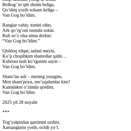
Belbog’ to’qib sholm beliga.
Qo’shiq yozib solsam keliga –
Van Gog bo’ldim.
Ranglar vahiy, tomiri oltin,
Ark qo’rg’oni rasmda sokin.
Ruh so’z olsa nima derkin:
“Van Gog bo’ldim.”
Qishloq xilqat, nafasi mayin,
Ko’p chopibkim shamollar qalin…
Kubroni tush ko’rganim sayin –
Van Gog bo’ldim.
Sham’lar asli – mening yuragim,
Men sham’poya, mo’yqalamlar kim?
Kamalakni o’zimda qordim,
Van Gog bo’ldim.
2025 yil 28 noyabr
***
Tog’yalpizdan qarzimni uzdim,
Xarsanglarni yorib, ochib yo’l.