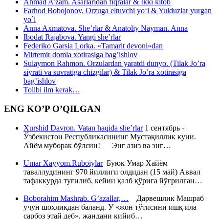
Ahmad A’zam. Asarlaridan fiqralar & Ikki kitob
Farhod Bobojonov. Orzuga eltuvchi yo‘l & Yulduzlar yurgan
yo`l
Anna Axmatova. She’rlar & Anatoliy Nayman. Anna
Ibodat Rajabova. Yangi she’rlar
Federiko Garsia Lorka. «Tamarit devoni»dan
Mirtemir domla xotirasiga bag’ishlov
Sulaymon Rahmon. Orzulardan yaratdi dunyo. (Tilak Jo’ra
siyrati va suvratiga chizgilar) & Tilak Jo’ra xotirasiga
bag’ishlov
Tolibi ilm kerak…
ENG KO’P O’QILGAN
Xurshid Davron. Vatan haqida she’rlar
1 сентябрь -
Ўзбекистон Республикасининг Мустақиллик куни.
Айём муборак бўлсин! Энг азиз ва энг…
Umar Xayyom.Ruboiylar
Буюк Умар Хайём
таваллудининг 970 йиллиги олдидан (15 май) Аввал
тафаккурда туғилиб, кейин қалб қўрига йўғрилган…
Boborahim Mashrab. G’azallar,…
Дарвешлик Машраб
учун шоҳликдан баланд. У «жон тўтисини ишқ ила
сарбоз этай деб», жандани кийиб…