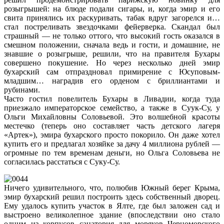
розыгрышей: на блюде подали сигары, и, когда эмир и его
свита принялись их раскуривать, табак вдруг загорелся и…
стал постреливать звездочками фейерверка. Скандал был
страшный — не только оттого, что высокий гость оказался в
смешном положении, сначала ведь и гости, и домашние, не
знавшие о розыгрыше, решили, что на правителя Бухары
совершено покушение. Но через несколько дней эмир
бухарский сам отпраздновал примирение с Юсуповым-
младшим… наградив его орденом с бриллиантами и
рубинами.
Часто гостил повелитель Бухары в Ливадии, когда туда
приезжало императорское семейство, а также в Суук-Су, у
Ольги Михайловны Соловьевой. Это волшебной красоты
местечко (теперь оно составляет часть детского лагеря
«Артек»), эмира бухарского просто покорило. Он даже хотел
купить его и предлагал хозяйке за дачу 4 миллиона рублей —
огромные по тем временам деньги, но Ольга Соловьева не
согласилась расстаться с Суку-Су.
Ничего удивительного, что, полюбив Южный берег Крыма,
эмир бухарский решил построить здесь собственный дворец.
Ему удалось купить участок в Ялте, где был заложен сад и
выстроено великолепное здание (впоследствии оно стало
одним из корпусов санатория для моряков Черноморского