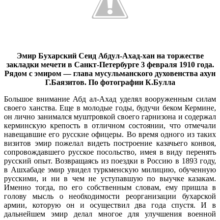
Эмир Бухарский Сеид Абдул-Ахад-хан на торжестве
закладки мечети в Санкт-Петербурге 3 февраля 1910 года.
Рядом с эмиром — глава мусульманского духовенства ахун
Г.Баязитов. По фотографии К.Булла
Большое внимание Абд ал-Ахад уделял вооруженным силам
своего ханства. Еще в молодые годы, будучи беком Кермине,
он лично занимался муштровкой своего гарнизона и содержал
керминскую крепость в отличном состоянии, что отмечали
навещавшие его русские офицеры. Во время одного из таких
визитов эмир пожелал видеть построение казачьего конвоя,
сопровождавшего русское посольство, имея в виду перенять
русский опыт. Возвращаясь из поездки в Россию в 1893 году,
в Ашхабаде эмир увидел туркменскую милицию, обученную
русскими, и ни в чем не уступавшую по выучке казакам.
Именно тогда, по его собственным словам, ему пришла в
голову мысль о необходимости реорганизации бухарской
армии, которую он и осуществил два года спустя. И в
дальнейшем эмир делал многое для улучшения военной