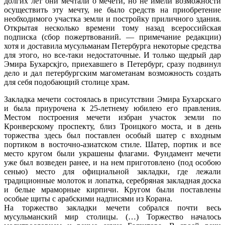
долгих лет они мечтали о мечети, но не имели возможности
осуществить эту мечту, не было средств на приобретение
необходимого участка земли и постройку приличного здания.
Открытая несколько времени тому назад всероссийская
подписка (сбор пожертвований. — примечание редакции)
хотя и доставила мусульманам Петербурга некоторые средства
для этого, но все-таки недостаточные. И только щедрый дар
Эмира Бухарскjго, приехавшего в Петербург, сразу подвинул
дело и дал петербургским магометанам возможность создать
для себя подобающий столице храм.
Закладка мечети состоялась в присутствии Эмира Бухарскаго
и была приурочена к 25-летнему юбилею его правления.
Местом построения мечети избран участок земли по
Кронверскому проспекту, близ Троицкого моста, и в день
торжества здесь был поставлен особый шатер с входным
портиком в восточно-азиатском стиле. Шатер, портик и все
место кругом были украшены флагами. Фундамент мечети
уже был возведен ранее, и на нем приготовлено (под особою
сенью) место для официальной закладки, где лежали
традиционные молоток и лопатка, серебряная закладная доска
и белые мраморные кирпичи. Кругом были поставлены
особые щиты с арабскими надписями из Корана.
На торжество закладки мечети собрался почти весь
мусульманский мир столицы. (…) Торжество началось