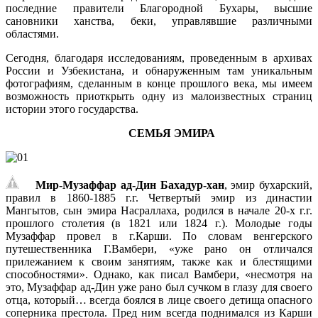
последние правители Благородной Бухары, высшие
сановники ханства, беки, управлявшие различными
областями.
Сегодня, благодаря исследованиям, проведенным в архивах
России и Узбекистана, и обнаруженным там уникальным
фотографиям, сделанным в конце прошлого века, мы имеем
возможность приоткрыть одну из малоизвестных страниц
истории этого государства.
СЕМЬЯ ЭМИРА
Мир-Музаффар ад-Дин Бахадур-хан
, эмир бухарский,
правил в 1860-1885 г.г. Четвертый эмир из династии
Мангытов, сын эмира Насраллаха, родился в начале 20-х г.г.
прошлого столетия (в 1821 или 1824 г.). Молодые годы
Музаффар провел в г.Карши. По словам венгерского
путешественника Г.Вамбери, «уже рано он отличался
прилежанием к своим занятиям, также как и блестящими
способностями». Однако, как писал Вамбери, «несмотря на
это, Музаффар ад-Дин уже рано был сучком в глазу для своего
отца, который… всегда боялся в лице своего детища опасного
соперника престола. Пред ним всегда поднимался из Карши