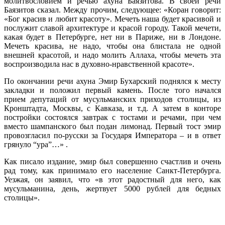
молитвословием и речью ахуна Баязитова. В своей речи
Баязитов сказал. Между прочим, следующее: «Коран говорит:
«Бог красив и любит красоту». Мечеть наша будет красивой и
послужит славой архитектуре и красой городу. Такой мечети,
какая будет в Петербурге, нет ни в Париже, ни в Лондоне.
Мечеть красива, не надо, чтобы она блистала не одной
внешней красотой, и надо молить Аллаха, чтобы мечеть эта
воспроизводила нас в духовно-нравственной красоте».
По окончании речи ахуна Эмир Бухарский поднялся к месту
закладки и положил первый камень. После того начался
прием депутаций от мусульманских приходов столицы, из
Кронштадта, Москвы, с Кавказа, и т.д. А затем в конторе
постройки состоялся завтрак с тостами и речами, при чем
вместо шампанского был подан лимонад. Первый тост эмир
провозгласил по-русски за Государя Императора – и в ответ
грянуло “ура”…» .
Как писало издание, эмир был совершенно счастлив и очень
рад тому, как принимало его население Санкт-Петербурга.
Уезжая, он заявил, что «в этот радостный для него, как
мусульманина, день, жертвует 5000 рублей для бедных
столицы».