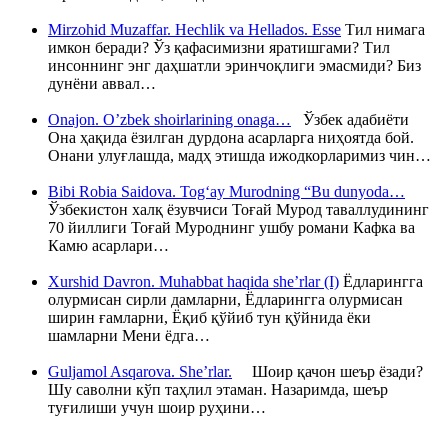
Mirzohid Muzaffar. Hechlik va Hellados. Esse
Тил нимага
имкон беради? Ўз қафасимизни яратишгами? Тил
инсоннинг энг даҳшатли эринчоқлиги эмасмиди? Биз
дунёни аввал…
Onajon. O’zbek shoirlarining onaga…
Ўзбек адабиёти
Она ҳақида ёзилган дурдона асарларга ниҳоятда бой.
Онани улуғлашда, мадҳ этишда ижодкорларимиз чин…
Bibi Robia Saidova. Tog‘ay Murodning “Bu dunyoda…
Ўзбекистон халқ ёзувчиси Тоғай Мурод таваллудининг
70 йиллиги Тоғай Муроднинг ушбу романи Кафка ва
Камю асарлари…
Xurshid Davron. Muhabbat haqida she’rlar (I)
Ёдларингга
олурмисан сирли дамларни, Ёдларингга олурмисан
ширин ғамларни, Ёқиб қўйиб тун қўйнида ёки
шамларни Мени ёдга…
Guljamol Asqarova. She’rlar.
Шоир қачон шеър ёзади?
Шу саволни кўп таҳлил этаман. Назаримда, шеър
туғилиши учун шоир руҳини…