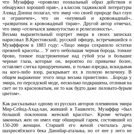
что Музаффар «проявлял похвальный образ действия и
обнаружил хороший нрав», а классик таджикской литературы
Ахмад Дониш полагал, что эмир «по своей природе был глуп
и ограничен», что он «неумный и кровожадный»,
«развратник и кровожадный тиран». Другой автор отмечал,
что эмир «отличался замкнутостью и религиозность».
Весьма выразительный портрет эмира в своих записках
нарисовал В.Крестовский, русский офицер, встречавшийся о
Музаффаром в 1883 году: «Лицо эмира сохранило остатки
прежней красоты… У него небольшая черная борода, тонкие
брови, тонкое подстриженные над губой усы и большие
черные глаза, которые он, вероятно по привычке более,
оставляет слегка прищуренными, и только изредка, вскидывая
на кого-либо взор, раскрывает их в полную величину. В
общем выражение этого лица весьма приветливо. ..Борода у
эмира, по персидской моде, несколько подкрашена, отливая на
свет не то красноватым, не то как будто даже лиловато-бурым
цветом».
Как рассказывал одному из русских авторов племянник эмира
Мир-Сейид-Ахад-хан, живший в Ташкенте, Музаффар «был
большой поклонник женской красоты». Кроме четырех
законных жен он имел еще обширный гарем, состоявший из
150-200 женщин. Старшей его женой считалась дочь
шахрисябзского бека Данийар-аталыка, но от нее у него не