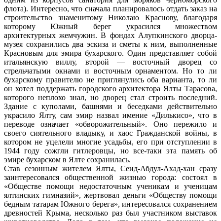
флота). Интересно, что сначала планировалось отдать заказ на
строительство знаменитому Николаю Краснову, благодаря
которому Южный берег украсился множеством
архитектурных жемчужин. В фондах Алупкинского дворца-
музея сохранились два эскиза и сметы к ним, выполненные
Красновым для эмира бухарского. Один представляет собой
итальянскую виллу, второй — восточный дворец со
стрельчатыми окнами и восточным орнаментом. Но то ли
бухарскому правителю не приглянулись оба варианта, то ли
он хотел поддержать городского архитектора Ялты Тарасова,
которого неплохо знал, но дворец стал строить последний.
Здание с куполами, башнями и беседками действительно
украсило Ялту, сам эмир назвал имение «Дилькисо», что в
переводе означает «обворожительный». Оно пережило и
своего сиятельного владыку, и хаос Гражданской войны, в
котором не уцелели многие усадьбы, его при отступлении в
1944 году сожгли гитлеровцы, но все-таки эта память об
эмире бухарском в Ялте сохранилась.
Став сезонным жителем Ялты, Сеид-Абдул-Ахад-хан сразу
заинтересовался общественной жизнью города: состоял в
«Обществе помощи недостаточным ученикам и ученицам
ялтинских гимназий», жертвовал деньги «Обществу помощи
бедным татарам Южного берега», интересовался сохранением
древностей Крыма, несколько раз был участником выставок