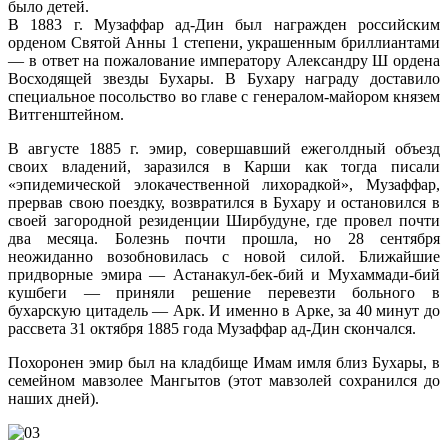
было детей.
В 1883 г. Музаффар ад-Дин был награжден российским
орденом Святой Анны 1 степени, украшенным бриллиантами
— в ответ на пожалование императору Александру Ш ордена
Восходящей звезды Бухары. В Бухару награду доставило
специальное посольство во главе с генералом-майором князем
Витгенштейном.
В августе 1885 г. эмир, совершавший ежеголдный объезд
своих владений, заразился в Карши как тогда писали
«эпидемической элокачественной лихорадкой», Музаффар,
прервав свою поездку, возвратился в Бухару и остановился в
своей загородной резиденции Ширбудуне, где провел почти
два месяца. Болезнь почти прошла, но 28 сентября
неожиданно возобновилась с новой силой. Ближайшие
придворные эмира — Астанакул-бек-бий и Мухаммади-бий
кушбеги — приняли решение перевезти больного в
бухарскую цитадель — Арк. И именно в Арке, за 40 минут до
рассвета 31 октября 1885 года Музаффар ад-Дин скончался.
Похоронен эмир был на кладбище Имам имля близ Бухары, в
семейном мавзолее Мангытов (этот мавзолей сохранился до
наших дней).