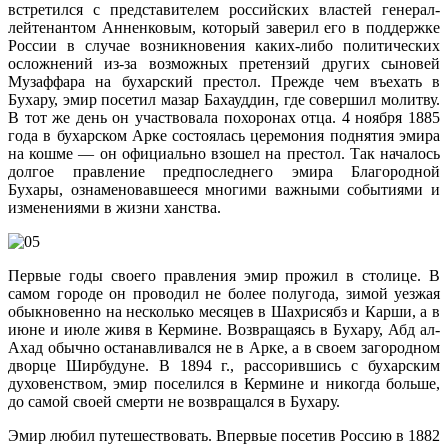
встретился с представителем российских властей генерал-
лейтенантом Анненковым, который заверил его в поддержке
России в случае возникновения каких-либо политических
осложнений из-за возможных претензий других сыновей
Музаффара на бухарский престол. Прежде чем въехать в
Бухару, эмир посетил мазар Бахауддин, где совершил молитву.
В тот же день он участвовала похоронах отца. 4 ноября 1885
года в бухарском Арке состоялась церемония поднятия эмира
на кошме — он официально взошел на престол. Так началось
долгое правление предпоследнего эмира Благородной
Бухары, ознаменовавшееся многими важными событиями и
изменениями в жизни ханства.
Первые годы своего правления эмир прожил в столице. В
самом городе он проводил не более полугода, зимой уезжая
обыкновенно на несколько месяцев в Шахрисябз и Карши, а в
июне и июле живя в Кермине. Возвращаясь в Бухару, Абд ал-
Ахад обычно останавливался не в Арке, а в своем загородном
дворце Ширбудуне. В 1894 г., рассорившись с бухарским
духовенством, эмир поселился в Кермине и никогда больше,
до самой своей смерти не возвращался в Бухару.
Эмир любил путешествовать. Впервые посетив Россию в 1882