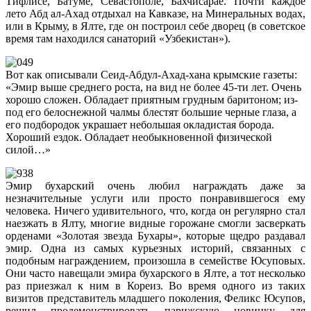
Тифлисе, Батуме, Севастополе, Бахчисарае. Почти каждое
лето Абд ал-Ахад отдыхал на Кавказе, на Минеральных водах,
или в Крыму, в Ялте, где он построил себе дворец (в советское
время там находился санаторий «Узбекистан»).
Вот как описывали Сеид-Абдул-Ахад-хана крымские газеты:
«Эмир выше среднего роста, на вид не более 45-ти лет. Очень
хорошо сложен. Обладает приятным грудным баритоном; из-
под его белоснежной чалмы блестят большие черные глаза, а
его подбородок украшает небольшая окладистая борода.
Хороший ездок. Обладает необыкновенной физической
силой…»
Эмир бухарский очень любил награждать даже за
незначительные услуги или просто понравившегося ему
человека. Ничего удивительного, что, когда он регулярно стал
наезжать в Ялту, многие видные горожане смогли засверкать
орденами «Золотая звезда Бухары», которые щедро раздавал
эмир. Одна из самых курьезных историй, связанных с
подобным награждением, произошла в семействе Юсуповых.
Они часто навещали эмира бухарского в Ялте, а тот несколько
раз приезжал к ним в Кореиз. Во время одного из таких
визитов представитель младшего поколения, Феликс Юсупов,
решил продемонстрировать парижскую новинку для