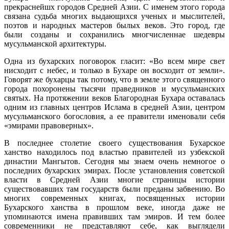
прекраснейшх городов Средней Азии. С именем этого города
связана судьба многих выдающихся ученых и мыслителей,
поэтов и народных мастеров былых веков. Это город, где
были созданы и сохранились многчисленнае шедевры
мусульманской архитектуры.
Одна из бухарских поговорок гласит: «Во всем мире свет
нисходит с небес, и только в Бухаре он восходит от земли».
Говорят же бухарцы так потому, что в земле этого священного
города похоронены тысячи праведников и мусульманских
святых. На протяжении веков Благородная Бухара оставалась
одним из главных центров Ислама в средней Азии, центром
мусульманского богословия, а ее правители именовали себя
«эмирами правоверных».
В последнее столетие своего существования Бухарское
ханство находилось под властью правителей из узбекской
династии Мангытов. Сегодня мы знаем очень немногое о
последних бухарских эмирах. После установления советской
власти в Средней Азии многие страницы истории
существовавших там государств были преданы забвению. Во
многих современных книгах, посвященных истории
Бухарского ханства в прошлом веке, иногда даже не
упоминаются имена правивших там эмиров. И тем более
современники не представляют себе, как выглядели