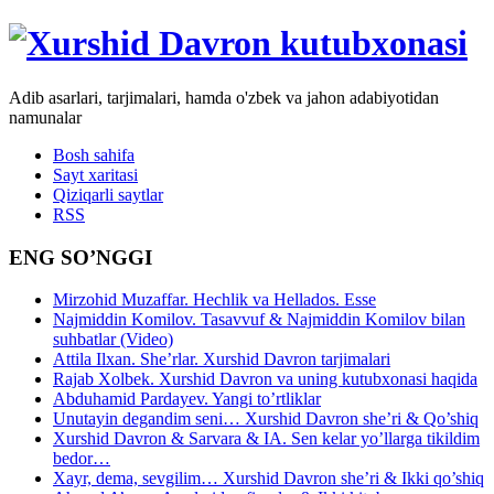
Adib asarlari, tarjimalari, hamda o'zbek va jahon adabiyotidan
namunalar
Bosh sahifa
Sayt xaritasi
Qiziqarli saytlar
RSS
ENG SO’NGGI
Mirzohid Muzaffar. Hechlik va Hellados. Esse
Najmiddin Komilov. Tasavvuf & Najmiddin Komilov bilan
suhbatlar (Video)
Attila Ilxan. She’rlar. Xurshid Davron tarjimalari
Rajab Xolbek. Xurshid Davron va uning kutubxonasi haqida
Abduhamid Pardayev. Yangi to’rtliklar
Unutayin degandim seni… Xurshid Davron she’ri & Qo’shiq
Xurshid Davron & Sarvara & IA. Sen kelar yo’llarga tikildim
bedor…
Xayr, dema, sevgilim… Xurshid Davron she’ri & Ikki qo’shiq