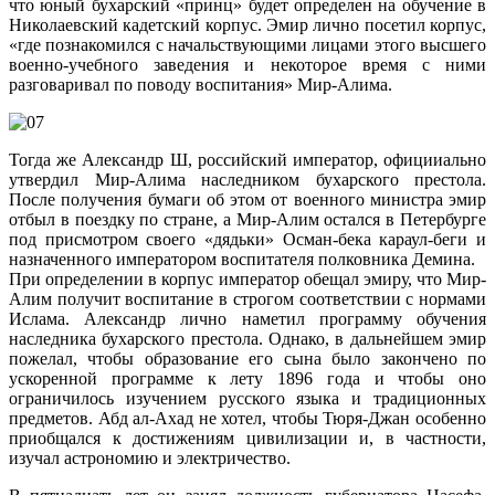
что юный бухарский «принц» будет определен на обучение в
Николаевский кадетский корпус. Эмир лично посетил корпус,
«где познакомился с начальствующими лицами этого высшего
военно-учебного заведения и некоторое время с ними
разговаривал по поводу воспитания» Мир-Алима.
Тогда же Александр Ш, российский император, официиально
утвердил Мир-Алима наследником бухарского престола.
После получения бумаги об этом от военного министра эмир
отбыл в поездку по стране, а Мир-Алим остался в Петербурге
под присмотром своего «дядьки» Осман-бека караул-беги и
назначенного императором воспитателя полковника Демина.
При определении в корпус император обещал эмиру, что Мир-
Алим получит воспитание в строгом соответствии с нормами
Ислама. Александр лично наметил программу обучения
наследника бухарского престола. Однако, в дальнейшем эмир
пожелал, чтобы образование его сына было закончено по
ускоренной программе к лету 1896 года и чтобы оно
ограничилось изучением русского языка и традиционных
предметов. Абд ал-Ахад не хотел, чтобы Тюря-Джан особенно
приобщался к достижениям цивилизации и, в частности,
изучал астрономию и электричество.