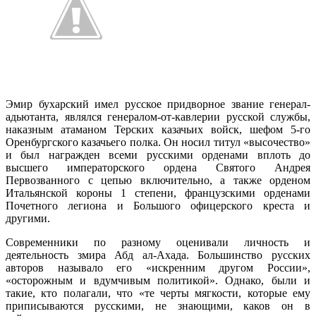
Эмир бухарский имел русское придворное звание генерал-
адьютанта, являлся генералом-от-кавлерии русской службы,
наказным атаманом Терских казачьих войск, шефом 5-го
Оренбургского казачьего полка. Он носил титул «высочество»
и был награжден всеми русскими орденами вплоть до
высшего императорского ордена Святого Андрея
Первозванного с цепью включительно, а также орденом
Итальянской короны 1 степени, французскими орденами
Почетного легиона и Большого офицерского креста и
другими.
Современники по разному оценивали личность и
деятельность змира Абд ал-Ахада. Большинство русских
авторов называло его «искренним другом России»,
«осторожным и вдумчивым политикой». Однако, были и
такие, кто полагали, что «те черты мягкости, которые ему
приписываются русскими, не знающими, каков он в