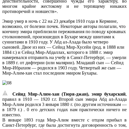
действительности, совершенно чужды его характеру, во
многом крайне жестокому и не терпящему никаких
противоречий и новшеств».
Эмир умер в ночь с 22 на 23 декабря 1910 года в Кермине,
возможно, от болезни почек. Некоторые авторы полагали, что
кончину эмира приблизили переживания по поводу кровавых
столкновений, произошедшх в Бухаре между шиитами к
суннитами в 1910 году. У Абд ал-Ахада было четверо
сыновей. Двое из них — Сейид Мир-Хусейн (род. в 1888 или
1884 г.) и Сейид Мир-Абдаллах, которого в 1888 г. эмир
намеревался отправить на учебу в Санкт-Петербург, — умерли
в 1889 г. от дифтерии (или малярии). Младашй сын — Сейид
Мир-Ибрахим — родился в 1903 году. Четвертый же сын —
Мир-Алим-хан стал последним эмиром Бухары.
Сейид Мир-Алим-хан (Тюря-джан), эмир бухарский
,
правил в 1910 — 1920 г.г. Второй сын эмира Абд ал-Ахада
Мир-Алим родился 3 января 1880 г. (по другим источникам —
в 1879 г.) . 0 его детских годах нам практически ничего не
известно.
В январе 1893 года Мир-Алим вместе с отцом прибыл в
Санкт-Петербург, где была достигнута договоренность о том,