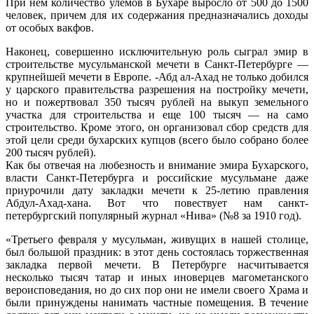
При нем количество улемов в Бухаре выросло от 500 до 1500
человек, причем для их содержания предназначались доходы
от особых вакфов.
Наконец, совершенно исключительную роль сыграл эмир в
строительстве мусульманской мечети в Санкт-Петербурге —
крупнейшей мечети в Европе. -Абд ал-Ахад не только добился
у царского правительства разрешения на постройку мечети,
но и пожертвовал 350 тысяч рублей на выкуп земельного
участка для строительства и еще 100 тысяч — на само
строительство. Кроме этого, он организовал сбор средств для
этой цели среди бухарских купцов (всего было собрано более
200 тысяч рублей).
Как бы отвечая на любезность и внимание эмира Бухарского,
власти Санкт-Петербурга и российские мусульмане даже
приурочили дату закладки мечети к 25-летию правления
Абдул-Ахад-хана. Вот что повествует нам санкт-
петербургский популярный журнал «Нива» (№8 за 1910 год).
«Третьего февраля у мусульман, живущих в нашей столице,
был большой праздник: в этот день состоялась торжественная
закладка первой мечети. В Петербурге насчитывается
несколько тысяч татар и иных иноверцев магометанского
вероисповедания, но до сих пор они не имели своего Храма и
были принуждены нанимать частные помещения. В течение