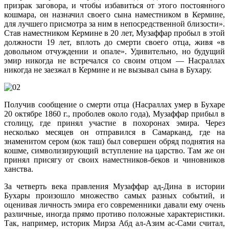
призрак заговора, и чтобы избавиться от этого постоянного
кошмара, он назначил своего сына наместником в Кермине,
для лучшего присмотра за ним в непосредственной близости».
Став наместником Кермине в 20 лет, Музаффар пробыл в этой
должности 19 лет, вплоть до смерти своего отца, живя «в
довольном отчуждении и опале». Удивительно, но будущий
эмир никогда не встречался со своим отцом — Насраллах
никогда не заезжал в Кермине и не вызывал сына в Бухару.
Получив сообщение о смерти отца (Насраллах умер в Бухаре
20 октябре 1860 г., проболев около года), Музаффар прибыл в
столицу, где принял участие в похоронах эмира. Через
несколько месяцев он отправился в Самарканд, где на
знаменитом сером (кок таш) был совершен обряд поднятия на
кошме, символизирующий вступление на царство. Там же он
принял присягу от своих наместников-беков и чиновников
ханства.
За четверть века правления Музаффар ад-Дина в истории
Бухары произошло множество самых разных событий, и
оценивая личность эмира его современники давали ему очень
различные, иногда прямо противо положные характеристики.
Так, например, историк Мирза Абд ал-Азим ас-Сами считал,