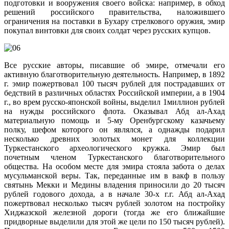
подготовки и вооружения своего войска: например, в обход
решений российского правительства, наложившего
ограничения на поставки в Бухару стрелкового оружия, эмир
покупал винтовки для своих солдат через русских купцов.
Все русские авторы, писавшие об эмире, отмечали его
активную благотворительную деятельность. Например, в 1892
г. эмир пожертвовал 100 тысяч рублей для пострадавших от
бедствий в различных областях Российской империи, а в 1904
г., во врем русско-японской войны, выделил 1миллион рублей
на нужды российского флота. Оказывал Абд ал-Ахад
материальную помощь и 5-му Оренбургскому казачьему
полку, шефом которого он являлся, а однажды подарил
несколько древних золотых монет для коллекции
Туркестанского археологического кружка. Эмир был
почетным членом Туркестанского благотворительного
общества. На особом месте для эмира стояла забота о делах
мусульманской веры. Так, переданные им в вакф в пользу
святынь Мекки и Медины владения приносили до 20 тысяч
рублей годового дохода, а в начале 30-х г.г. Абд ал-Ахад
пожертвовал несколько тысяч рублей золотом на постройку
Хиджазской железной дороги (тогда же его ближайшие
придворные выделили для этой же цели по 150 тысяч рублей).