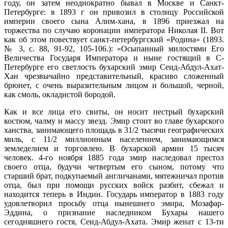
году, он затем неоднократно бывал в Москве и Санкт-
Петербурге: в 1893 г он привозил в столицу Российской
империи своего сына Алим-хана, в 1896 приезжал на
торжества по случаю коронации императора Николая II. Вот
как об этом повествует санкт-петербургский «Родина» (1893.
№ 3, с. 88, 91-92, 105-106.): «Осыпанный милостями Его
Величества Государя Императора и ныне гостящий в С-
Петербурге его светлость бухарский эмир Сеид-Абдул-Ахат-
Хан чрезвычайно представительный, красиво сложенный
брюнет, с очень выразительным лицом и большой, черной,
как смоль, окладистой бородой.
Как и все лица его свиты, он носит пестрый бухарский
костюм, чалму и массу звезд. Эмир стоит во главе бухарского
ханства, занимающего площадь в 31/2 тысячи географических
миль, с 11/2 миллионным населением, занимающимся
земледелием и торговлею. В бухарской армии 15 тысяч
человек. 4-го ноября 1885 года эмир наследовал престол
своего отца, будучи четвертым его сыном, потому что
старший брат, подкупаемый англичанами, мятежничал против
отца, был при помощи русских войск разбит, сбежал и
находится теперь в Индии. Государь император в 1883 году
удовлетворил просьбу отца нынешнего эмира, Мозафар-
Эддина, о признание наследником Бухары нашего
сегодняшнего гостя, Сеид-Абдул-Ахата. Эмир женат с 13-ти