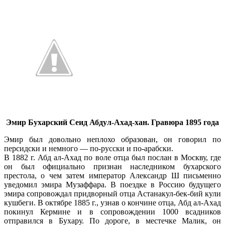
Эмир Бухарский Сеид Абдул-Ахад-хан. Гравюра 1895 года
Эмир был довольно неплохо образован, он говорил по
персидски и немного — по-русски и по-арабски.
В 1882 г. Абд ал-Ахад по воле отца был послан в Москву, где
он был официально признан наследником бухарского
престола, о чем затем император Александр Ш письменно
уведомил эмира Музаффара. В поездке в Россию будущего
эмира сопровождал придворный отца Астанакул-бек-бий кули
кушбеги. В октябре 1885 г., узнав о кончине отца, Абд ал-Ахад
покинул Кермине и в сопровождении 1000 всадников
отправился в Бухару. По дороге, в местечке Малик, он