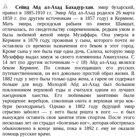
Сейид Абд ал-Ахад Бахадур-хан
, эмир бухарский,
правил в 1885-1910 г.г. Эмир Абд ал-Ахад родился 26 марта
1859 г. (по другим источникам — в 1857 году) в Кермине.
Мать эмира, персидская рабыня по имени Шамшат,
отличалась, по свидетельству современников, редким умом и
была любимой женой эмира Музаффара. Она умерла в
Кермине в 1879 году, проживая у сына, которого почти не
оставляла со времени назначения его беком в этот город.
Кроме сына у нее была еще одна дочь, Салиха, которую эмир
Музаффар выдал замуж за своего племянника Амануллаха. С
14 лет (по другим источникам ~ с 18) Абд ал-Ахад являлся
беком Кермине. По словам посещавших его русских
путешественников, он вел довольно простой образ жизни. В
1882 году у него была только одна жена, а гарем он содержал
больше для виду. Молодой Абд ал-Ахад был большим
поклонником верховой езды и считался одним из лучших
наездников ханства. Его любимыми занятиями были
укрощение жеребцов, соколиная охота и верховая игра кок-
бури (козлодранье). Однако в 1882 году будущий эмир
серьезно заболел — у него была ришта в ноге — и был
вынужден оставить своя занятия этим спортом. После этого
несколько лет он страдал «болезнью ног», которая обострялась
обыкновенно в конце зимы, пока в 1892 г. ему не оказали
помощь русские врачи.