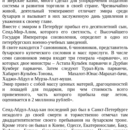
и зверские казни, много сделал для упорядочения податной
системы и развития торговли в своей стране. Чрезвычайно
живой, деятельный темперамент отличает эмира среди
бухарцев и вызывает в них заслуженную дань удивления и
уважения к своему главе.
Вместе с эмиром в Петербург прибыл его десятилетний сын,
Сеид-Мир-Алим, которого его светлость, с Высочайшего
Государя Императора соизволения, определит в одно из
петербургских военно-учебных заведений.
В свите находится 7 сановников, 6 чиновников, представитель
бухарского купеческого сословия и масс прислуги. В числе
семи сановников эмира входят три генерала «парванчи», из
которых двое министры – Астапа Кульбек парванчи и Дурбан
Кумберг парванчи. Затем следуют Турал-Куль парванчи,
Хабарит-Кульбек-Тонова, Махалот-Юнас-Марахат-бачи,
Хаджи-Абдул и Мурза-Ахат-муши.
Эмир привез с собой массу ценных материй, драгоценностей
и лошадей для подарков, при чем стоимость всего
привезенного, часть которого прибыла еще летом,
оценивается в 2 миллиона рублей».
Сеид-Абдул-Ахад-хан последний раз был в Санкт-Петербурге
незадолго до своей смерти и торжественно отмечал там
двадцатипятилетие своего пребывания на бухарском троне.
Кроме этого он бывал в Киеве, Одессе, Екатеринославе, Баку,