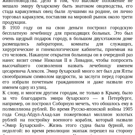
животноводства. Дело в том, что высокое положение не
мешало эмиру бухарскому быть знатоком овцеводства, его
стада каракулевых овец были лучшими на родине, он лично
торговал каракулем, поставляя на мировой рынок около трети
продукции.
В 1910 году он на свои деньги построил городскую
бесплатную лечебницу для приходящих больных. Это был
очень щедрый подарок городу, в большом двухэтажном доме
размещались лаборатории, комнаты для служащих,
хирургические и гинекологические кабинеты, приемная на
сто человек. Накануне открытия больницы он в очередной раз
нанес визит семье Николая II в Ливадии, чтобы попросить
высочайшего соизволения назвать лечебницу именем
цесаревича Алексея. Эмир бухарский много лет был для Ялты
своеобразным символом щедрости, за заслуги перед городом
его избрали почетным гражданином и даже назвали его
именем одну из улиц.
К слову, и многим другим городам, не только в Крыму, было
за что благодарить эмира бухарского — в Петербурге,
например, он построил Соборную мечеть, что обошлось ему в
полмиллиона рублей. Во время Русско-японской войны 1905
года Сеид-Абдул-Ахад-хан пожертвовал миллион золотых
рублей на постройку военного корабля, который назвали
«Эмир Бухарский». Жизнь этого судна была бурной, но
недолгой: во время революции экипаж перешел на сторону