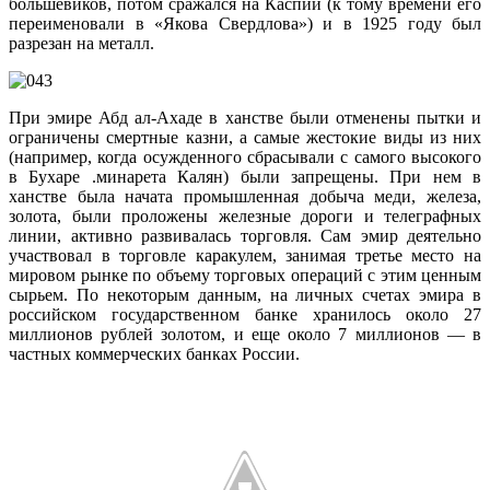
большевиков, потом сражался на Каспии (к тому времени его
переименовали в «Якова Свердлова») и в 1925 году был
разрезан на металл.
При эмире Абд ал-Ахаде в ханстве были отменены пытки и
ограничены смертные казни, а самые жестокие виды из них
(например, когда осужденного сбрасывали с самого высокого
в Бухаре .минарета Калян) были запрещены. При нем в
ханстве была начата промышленная добыча меди, железа,
золота, были проложены железные дороги и телеграфных
линии, активно развивалась торговля. Сам эмир деятельно
участвовал в торговле каракулем, занимая третье место на
мировом рынке по объему торговых операций с этим ценным
сырьем. По некоторым данным, на личных счетах эмира в
российском государственном банке хранилось около 27
миллионов рублей золотом, и еще около 7 миллионов — в
частных коммерческих банках России.