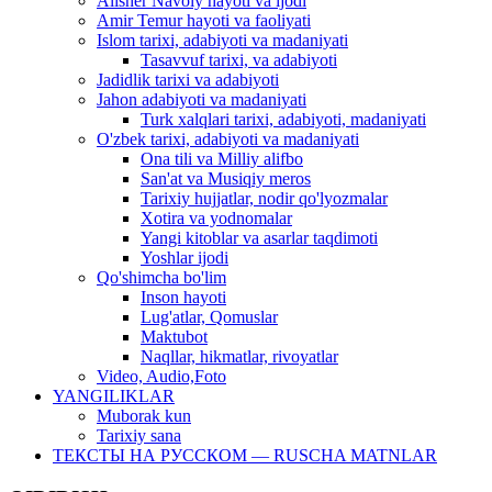
Alisher Navoiy hayoti va ijodi
Amir Temur hayoti va faoliyati
Islom tarixi, adabiyoti va madaniyati
Tasavvuf tarixi, va adabiyoti
Jadidlik tarixi va adabiyoti
Jahon adabiyoti va madaniyati
Turk xalqlari tarixi, adabiyoti, madaniyati
O'zbek tarixi, adabiyoti va madaniyati
Ona tili va Milliy alifbo
San'at va Musiqiy meros
Tarixiy hujjatlar, nodir qo'lyozmalar
Xotira va yodnomalar
Yangi kitoblar va asarlar taqdimoti
Yoshlar ijodi
Qo'shimcha bo'lim
Inson hayoti
Lug'atlar, Qomuslar
Maktubot
Naqllar, hikmatlar, rivoyatlar
Video, Audio,Foto
YANGILIKLAR
Muborak kun
Tarixiy sana
ТЕКСТЫ НА РУССКОМ — RUSCHA MATNLAR