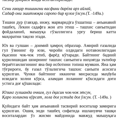
Сени гавҳар тишингни васфини дарёға арз айлай,
Садаф они эшитмоқға саропо бир қулоғ ўлсун.
(Т. -149а.)
Тишни дур (гавҳар, инжу, марварид)га ўхшатиш – анъанавий
ташбеҳ. Лекин садафга жон ато этиш – ташхис санъатидан
фойдаланиб, маъшуқа гўзаллигига урғу бериш катта
маҳоратни тақозо этади.
Юз ва гулшан – доимий ҳамроҳ образлар. Амирий ғазалида
гул ўзининг ёр юзи, чиройи олдидаги нотавонлигидан
ёқасини чок-чок этиб, фарёд кўтаради. Байтнинг бадиий
қурилишидан шоирнинг ташхис санъатига ниҳоятда эътибор
бераётганлигининг яна бир исботини топиш мумкин. Яна ҳам
тўғрироғи, бу ғазал тўлалигича ташхис санъати асосига
қурилган. Чунки байтнинг иккинчи мисрасида маҳбуба
юзидаги холни кўрса, аламдан лоланинг кўксидаги доғи
устига доғ қўшилади:
Юзинг гулшанда очким, гул ёқасин чок-чок этсун,
Қаро холингни кўрсат, лола доғ устида доғ ўлсун.
(Т. -149а. )
Қуйидаги байт ҳам анъанавий тасвирий воситалар замирига
қурилган. Ошиқ энди ташбеҳ сифатида ишланувчи ташқи
воситалардан ўз жисми майдонида мавжуд маъшуқага