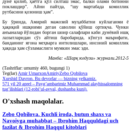
дунё қилиб, ҳаётга қўл силташ эмас, балки олами ботинни
поклашдир”. Айни пайтда, “шу мартабада комиллик
рутбасини қозониш ҳам”.
Бу ўринда, Амирий мажозий муҳаббатни куйлаганми ё
ҳақиқий ишқними деган саволни қўйиш ортиқча. Чунки
анъаналар йўлидан борган шоир салафлари каби дунёвий ишқ
лаззатларидан сўз айтиш баробарида, кўнгул маърифати,
банданинг ягона меҳварга интилишлари, инсоний комиллик
ҳақида ҳам сўзламаслиги мумкин эмас эди.
Манба: «Шарқ юлдузи» журнали.2012-5
(Tashriflar: umumiy 460, bugungi 1)
Teg(lar)
Amir Umarxon
Amiriy
Zebo Qobilova
Xurshid Davron. Bu devorlar — bizning yelkamiz.
571 yil 20 aprel – Payg’ambarimiz Muhammad alayhissalomning
tug’ilishlari (12-robi’ul-avval, dushanba kuni).
O'xshash maqolalar.
Zebo Qobilova. Kuchli iroda, butun shaxs va
Navoiyga muhabbat – Ibrohim Haqquldagi uch
fazilat & Ibrohim Haqqul kitoblari