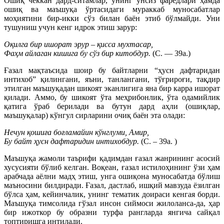
Ошиқ чеккан дард-ситамлар, унинг унсиз фарёдлари ҳамда
ошиқ ва маъшуқа ўртасидаги мураккаб муносабатлар
моҳиятини бир-икки сўз билан баён этиб бўлмайди. Уни
тушуниш учун кенг идрок этиш зарур:
Оқилга бир ишорат эрур – қисса мухтасар,
Фаҳм айлаган кишига бу сўз бир китобдур.
(С. — 39а.)
Ғазал мақтаъсида шоир бу байтларни “ҳусн дафтаридан
интихоб” қилингани, яъни, танлангани, тўғрироғи, тақдир
этилган маъшуқадан шикоят эканлигига яна бир карра ишорат
қилади. Аммо, бу шикоят ўта меҳрибонлик, ўта одамийлик
қатига ўраб берилади ва бутун дард аҳли (ошиқлар,
маъшуқалар) кўнгул сирларини очиқ баён эта олади:
Нечун қошиға боғламайин кўнглуми, Амир,
Бу байт ҳусн дафтаридин интихобдур.
(С. – 39а. )
Маъшуқа жамоли таърифи қадимдан ғазал жанрининг асосий
хусусияти бўлиб келган. Воқеан, ғазал истилоҳининг ўзи ҳам
арабчада аёлни мадҳ этиш, унга ошиқона муносабатда бўлиш
маъносини билдиради. Ғазал, дастлаб, ишқий мавзуда ёзилган
бўлса ҳам, кейинчалик, унинг тематик доираси кенгая борди.
Маъшуқа тимсолида гўзал инсон сиймоси жилоланса-да, ҳар
бир ижоткор бу образни турфа рангларда янгича сайқал
топтиришга интилади.