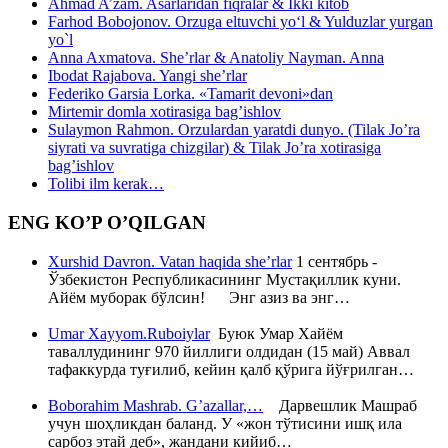
Ahmad A’zam. Asarlaridan fiqralar & Ikki kitob
Farhod Bobojonov. Orzuga eltuvchi yo‘l & Yulduzlar yurgan
yo`l
Anna Axmatova. She’rlar & Anatoliy Nayman. Anna
Ibodat Rajabova. Yangi she’rlar
Federiko Garsia Lorka. «Tamarit devoni»dan
Mirtemir domla xotirasiga bag’ishlov
Sulaymon Rahmon. Orzulardan yaratdi dunyo. (Tilak Jo’ra
siyrati va suvratiga chizgilar) & Tilak Jo’ra xotirasiga
bag’ishlov
Tolibi ilm kerak…
ENG KO’P O’QILGAN
Xurshid Davron. Vatan haqida she’rlar
1 сентябрь -
Ўзбекистон Республикасининг Мустақиллик куни.
Айём муборак бўлсин! Энг азиз ва энг…
Umar Xayyom.Ruboiylar
Буюк Умар Хайём
таваллудининг 970 йиллиги олдидан (15 май) Аввал
тафаккурда туғилиб, кейин қалб қўрига йўғрилган…
Boborahim Mashrab. G’azallar,…
Дарвешлик Машраб
учун шоҳликдан баланд. У «жон тўтисини ишқ ила
сарбоз этай деб», жандани кийиб…