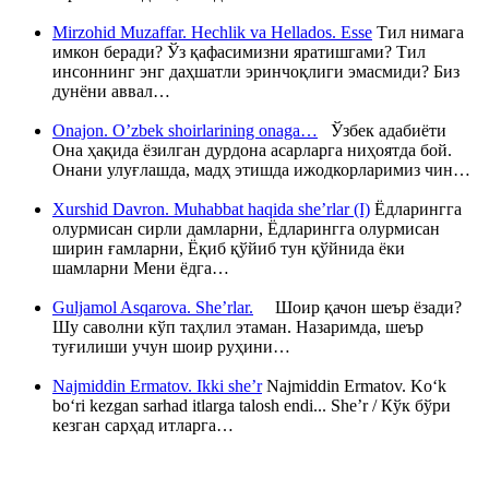
Mirzohid Muzaffar. Hechlik va Hellados. Esse
Тил нимага
имкон беради? Ўз қафасимизни яратишгами? Тил
инсоннинг энг даҳшатли эринчоқлиги эмасмиди? Биз
дунёни аввал…
Onajon. O’zbek shoirlarining onaga…
Ўзбек адабиёти
Она ҳақида ёзилган дурдона асарларга ниҳоятда бой.
Онани улуғлашда, мадҳ этишда ижодкорларимиз чин…
Xurshid Davron. Muhabbat haqida she’rlar (I)
Ёдларингга
олурмисан сирли дамларни, Ёдларингга олурмисан
ширин ғамларни, Ёқиб қўйиб тун қўйнида ёки
шамларни Мени ёдга…
Guljamol Asqarova. She’rlar.
Шоир қачон шеър ёзади?
Шу саволни кўп таҳлил этаман. Назаримда, шеър
туғилиши учун шоир руҳини…
Najmiddin Ermatov. Ikki she’r
Najmiddin Ermatov. Ko‘k
bo‘ri kezgan sarhad itlarga talosh endi... She’r / Кўк бўри
кезган сарҳад итларга…