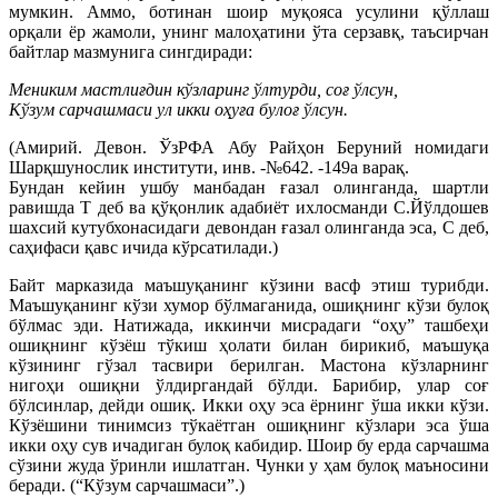
мумкин. Аммо, ботинан шоир муқояса усулини қўллаш
орқали ёр жамоли, унинг малоҳатини ўта серзавқ, таъсирчан
байтлар мазмунига сингдиради:
Мениким мастлиғдин кўзларинг ўлтурди, соғ ўлсун,
Кўзум сарчашмаси ул икки оҳуға булоғ ўлсун.
(Амирий. Девон. ЎзРФА Абу Райҳон Беруний номидаги
Шарқшунослик институти, инв. -№642. -149а варақ.
Бундан кейин ушбу манбадан ғазал олинганда, шартли
равишда Т деб ва қўқонлик адабиёт ихлосманди С.Йўлдошев
шахсий кутубхонасидаги девондан ғазал олинганда эса, С деб,
саҳифаси қавс ичида кўрсатилади.)
Байт марказида маъшуқанинг кўзини васф этиш турибди.
Маъшуқанинг кўзи хумор бўлмаганида, ошиқнинг кўзи булоқ
бўлмас эди. Натижада, иккинчи мисрадаги “оҳу” ташбеҳи
ошиқнинг кўзёш тўкиш ҳолати билан бирикиб, маъшуқа
кўзининг гўзал тасвири берилган. Мастона кўзларнинг
нигоҳи ошиқни ўлдиргандай бўлди. Барибир, улар соғ
бўлсинлар, дейди ошиқ. Икки оҳу эса ёрнинг ўша икки кўзи.
Кўзёшини тинимсиз тўкаётган ошиқнинг кўзлари эса ўша
икки оҳу сув ичадиган булоқ кабидир. Шоир бу ерда сарчашма
сўзини жуда ўринли ишлатган. Чунки у ҳам булоқ маъносини
беради. (“Кўзум сарчашмаси”.)