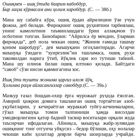
Ошиқмен – ишқ ўтида бағрим кабобдур,
Бир лаҳза кўрмасам ани ҳолим харобдур.
(С. — 38б.)
Мана шу сабабга кўра, ошиқ ёрдан айрилишни ўзи учун
фожиа, деб билади. Фироқнинг ошиқ руҳиятини тарбиялаш,
унинг камолотини таъминлашдаги ўрни аллақачон ўз
исботини топган. Бинобарин: “Айрилса ёр мендин, ўларман
фироқида”, деб нола чеккан ошиқ: “Жоним ғамида ташнау
қоним шаробдур”, дея маъшуқани огоҳлантиради. Агарчи
маъшуқа ўзидаги “хунрезлик”ни ташламаса, ошиқ руҳи
такомилдан нарига ўтиб, йўқлик сари юз тутиши табиий.
Мана шу илинж билан ошиқ илтижо қилади. Байтдаги
“савоб” сўзи инсон қавмигагина хос.
Ишқ ўти тушти жонима ҳаргиз илож йўқ,
Ҳолимға раҳм айласангизлар савобдур.
(С. — 39а.)
Мазкур ғазал бошдан-охир ёрга мурожаат руҳида ёзилган.
Амирий ҳижрон домига ташланган ошиқ тортаётган азоб-
уқубатларни, у кечираётган мураккаб туйғу-кечинмаларни,
гўзал маъшуқа томон талпиниши ҳамда висолдан
умидворлигини қатор бадиий тасвир воситалари орқали жуда
таъсирчан ифодалаган. Айниқса, маъшуқа жабр-зулмидан
ошиқнинг тонг отгунча уйқусиз – бедор бўлиши, оҳу нолалар
чекиши каби ҳолатлар деярли барча шоирларда учрайди.