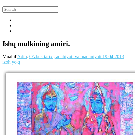
Ishq mulkining amiri.
Muallif
Adib
:
O'zbek tarixi, adabiyoti va madaniyati
19.04.2013
izoh yo'q