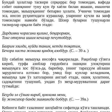
Бундай ҳолатлар тасвири серқирра: бир томондан, вафода
собит ошиқнинг туну кун ёр хаёли билан яшаши, иккинчи
томондан, маъшуқанинг бепарво ҳолати. Учинчи томондан
эса, инсон руҳиятидаги курашлар, уларнинг кучли ва заиф
томонлари намоён бўлади. Шоир буларни тушунарли
тасвирлар орқали баён этади:
Дардимни чорасини қилинг, беқарорман,
Тонг откунча ишим кечалар печутобдур.
Бағрим эзилди, куйди таним, кетди тоқатим,
Бечора хаста жонима қандоқ азобдур.
(С. – 39 а. )
Шу сабабли маъшуқа инсофга чақирилади. Рақиблар сўзига
кириб, турфа азоблар гирдобига ошиқни улоқтириш
маъшуқага хос бўлса-да, барибир, унинг тараҳҳум айлаши
зарурлигига илтижо бор, умид бор: кунлар келадиким,
маъшуқа ҳам ўз хатоларини англаб етади, ошиқ ҳолатини,
садоқатини тушуниб, ундан ўз меҳр-мурувватини дариғ
тутмайди:
Беҳуда эл сўзиға кириб, қовлама мени,
Бу жонсипор банда эшикингда бобдур.
(С. — 39а.)
Кейинги байт ғазалнинг шоҳбайти сифатида кўзга ташланади.