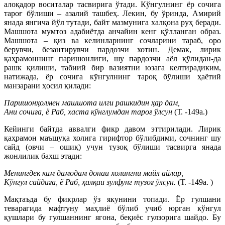
алоқадор воситалар тасвирига ўтади. Кўнгулнинг ёр сочига
тароғ бўлиши – азалий ташбеҳ. Лекин, бу ўринда, Амирий
янада янгича йўл тутади, байт мазмунига халқона руҳ беради.
Машшота мумтоз адабиётда анчайин кенг қўлланган образ.
Машшота – қиз ва келинларнинг сочларини тараб, оро
берувчи, безантирувчи пардозчи хотин. Демак, лирик
қаҳрамоннинг паришонлиги, шу пардозчи аёл қўлидан-да
рашк қилиши, табиий бир вазиятни юзага келтирадиким,
натижада, ёр сочига кўнгулнинг тароқ бўлиши ҳаётий
манзарани ҳосил қилади:
Паришонҳолмен машшота илги рашкидин ҳар дам,
Ани сочиға, ё Раб, хаста кўнглумдан тароғ ўлсун
(Т. -149а.)
Кейинги байтда аввалги фикр давом эттирилади. Лирик
қаҳрамон маъшуқа холига гирифтор бўлибдими, сочнинг шу
сайд (овчи – ошиқ) учун тузоқ бўлиши тасвирга янада
жонлилик бахш этади:
Менингдек ким дамодам донаи холингни майл айлар,
Кўнгул сайдиға, ё Раб, ҳалқаи зулфунг тузоғ ўлсун.
(Т. -149а. )
Мақтаъда бу фикрлар ўз якунини топади. Ёр гулшани
теварагида мафтуну маҳлиё бўлиб учиб юрган кўнгул
қушлари бу гулшаннинг ягона, беқиёс гулзорига шайдо. Бу