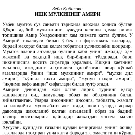
Зебо Қобилова
ИШҚ МУЛКИНИНГ АМИРИ
Ўзбек мумтоз сўз санъати тарихида алоҳида ҳодиса бўлган
Қўқон адабий муҳитининг вужудга келиши ҳамда ривож
топишида Амир Умархоннинг ҳам хизмати катта бўлган. У
Амирий тахаллуси билан ўзбек ва форс-тожик тилларида
бирдай маҳорат билан қалам тебратган зуллисонайн шоирдир.
Мумтоз адабий анъанада бўлгани каби унинг ижодида ҳам
мажозий ва ҳақиқий ишқ бир-бирини тўлдиради, бири
иккинчисига восита сифатида қаралади. Ишқни ҳаётнинг
маъноси, ижоднинг илҳомчиси ҳисоблаган шоир кўплаб
ғазалларида ўзини “ишқ мулкининг амири”, “мулки дил
амири”, “кўнгил тахти амири”, “жунун шаҳри амири”,
“иқлими вафо амири” сифатлари билан лутф этади.
Амирий девонидан жой олган лирик турнинг қатор
жанрларига оид намуналар образ ва образлилик билан
зийнатланган. Уларда инсоннинг инсонга, табиатга, жамият
ва илоҳиётга муносабати акс этади, шоир уларда асрлар
давомида шаклланиб келган анъанавий образ ва бадиий
тасвир воситаларига қайсидир жиҳатдан янгича маъно
юклайди.
Хусусан, қуйидаги ғазални кўздан кечирганда унинг бошқа
ғазаллардан зоҳиран унча катта фарққа эга эмаслигини кўриш