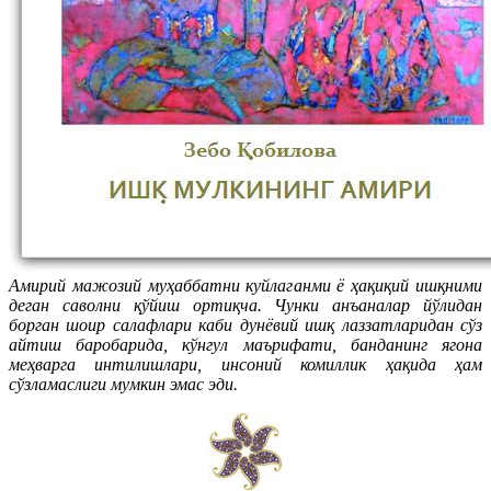
Амирий мажозий муҳаббатни куйлаганми ё ҳақиқий ишқними
деган саволни қўйиш ортиқча. Чунки анъаналар йўлидан
борган шоир салафлари каби дунёвий ишқ лаззатларидан сўз
айтиш баробарида, кўнгул маърифати, банданинг ягона
меҳварга интилишлари, инсоний комиллик ҳақида ҳам
сўзламаслиги мумкин эмас эди.