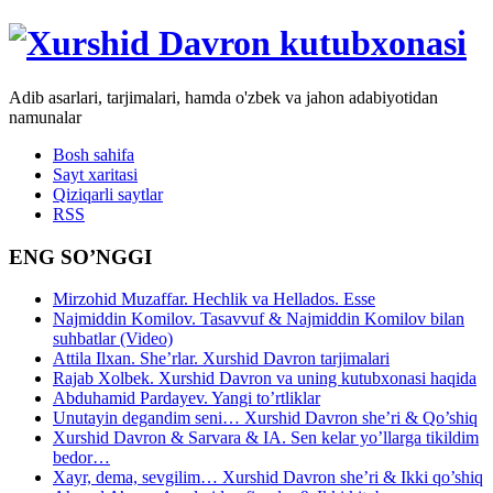
Adib asarlari, tarjimalari, hamda o'zbek va jahon adabiyotidan
namunalar
Bosh sahifa
Sayt xaritasi
Qiziqarli saytlar
RSS
ENG SO’NGGI
Mirzohid Muzaffar. Hechlik va Hellados. Esse
Najmiddin Komilov. Tasavvuf & Najmiddin Komilov bilan
suhbatlar (Video)
Attila Ilxan. She’rlar. Xurshid Davron tarjimalari
Rajab Xolbek. Xurshid Davron va uning kutubxonasi haqida
Abduhamid Pardayev. Yangi to’rtliklar
Unutayin degandim seni… Xurshid Davron she’ri & Qo’shiq
Xurshid Davron & Sarvara & IA. Sen kelar yo’llarga tikildim
bedor…
Xayr, dema, sevgilim… Xurshid Davron she’ri & Ikki qo’shiq