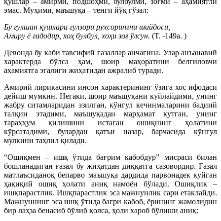
қушлар – амирми, подшоҳми, булбулми, зоғми – аҳамиятли
эмас. Муҳими, маъшуқа – тенги йўқ гўзал:
Бу гулшан қушлари гулзори рухсорингни шайдоси,
Амиру ё гадодир, хоҳ булбул, хоҳи зоғ ўлсун.
(Т. -149а. )
Девонда бу каби тавсифий ғазаллар анчагина. Улар анъанавий
характерда бўлса ҳам, шоир маҳоратини белгиловчи
аҳамиятга эгалиги жиҳатидан ажралиб туради.
Амирий лирикасини инсон характерининг ўзига хос ифодаси
дейиш мумкин. Негаки, шоир маъшуқани куйлайдими, унинг
жабру ситамларидан эзилган, кўнгул кечинмаларини бадиий
талқин этадими, маъшуқадан марҳамат кутган, унинг
тараҳҳум қилишини истаган ошиқнинг ҳолатини
кўрсатадими, булардан қатъи назар, барчасида кўнгул
мулкини таҳлил қилади.
“Ошиқмен – ишқ ўтида бағрим кабобдур” мисраси билан
бошланадиган ғазал бу жиҳатдан диққатга сазовордир. Ғазал
матлаъсиданоқ бепарво маъшуқа дардида парвонадек куйган
ҳақиқий ошиқ ҳолати аниқ намоён бўлади. Ошиқлик –
ишқпарастлик. Ишқпарастлик эса мажнунлик сари етаклайди.
Мажнуннинг эса ишқ ўтида бағри кабоб, ёрининг жамолидин
бир лаҳза бенасиб бўлиб қолса, ҳоли хароб бўлиши аниқ: