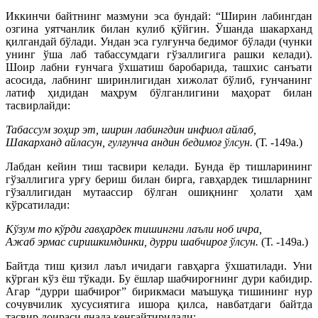
Иккинчи байтнинг мазмуни эса бундай: “Ширин лабингдан
озгина уятчанлик билан кулиб қўйгин. Ўшанда шакарханд
қилгандай бўлади. Ундан эса гулғунча бедимоғ бўлади (чунки
унинг ўша лаб табассумдаги гўзаллигига рашки келади).
Шоир лабни ғунчага ўхшатиш баробарида, ташхис санъати
асосида, лабнинг ширинлигидан хижолат бўлиб, ғунчанинг
латиф ҳидидан маҳрум бўлганлигини маҳорат билан
тасвирлайди:
Табассум зоҳир эт, ширин лабингдин инфиол айлаб,
Шакарханд айласун, гулғунча андин бедимоғ ўлсун.
(Т. -149а.)
Лабдан кейин тиш тасвири келади. Бунда ёр тишларининг
гўзаллигига урғу бериш билан бирга, гавҳардек тишларнинг
гўзаллигидан мутаассир бўлган ошиқнинг ҳолати ҳам
кўрсатилади:
Кўзум то кўрди гавҳардек тишингни лаъли ноб ичра,
Ажаб эрмас сиришкимдинки, дурри шабчироғ ўлсун.
(Т. -149а.)
Байтда тиш қизил лаъл ичидаги гавҳарга ўхшатилади. Уни
кўрган кўз ёш тўкади. Бу ёшлар шабчироғнинг дури кабидир.
Агар “дурри шабчироғ” бирикмаси маъшуқа тишининг нур
сочувчилик хусусиятига ишора қилса, навбатдаги байтда
тасвир доираси янада кенгайтирилади: