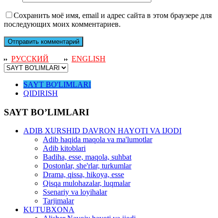
Сохранить моё имя, email и адрес сайта в этом браузере для
последующих моих комментариев.
РУССКИЙ
ENGLISH
SAYT BO'LIMLARI
QIDIRISH
SAYT BO’LIMLARI
ADIB XURSHID DAVRON HAYOTI VA IJODI
Adib haqida maqola va ma'lumotlar
Adib kitoblari
Badiha, esse, maqola, suhbat
Dostonlar, she'rlar, turkumlar
Drama, qissa, hikoya, esse
Qisqa mulohazalar, luqmalar
Ssenariy va loyihalar
Tarjimalar
KUTUBXONA