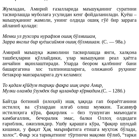
Жумладан, Амирий ғазалларида маъшуқанинг суратини
тасвирлашда муболаға усулидан кенг фойдаланилади. Қуёш –
маъшуқанинг жамоли, унинг олдида ошиқ гўё бир заррага
айланиб қолади:
Менки ул рухсори нурафзоя ошиқ бўлмишам,
Зарра янглиғ бир қуёшсиймоя ошиқ бўлмишам.
(С. — 98а.)
Амирий маъшуқа жамолини тасвирлашда янги, халқона
ташбеҳларни қўллайдики, улар маъшуқани реал ҳаётга
анчайин яқинлаштиради. Уларда беором қалбнинг бани
башаргагина хос талпинишларига, олижаноб руҳнинг
бетакрор манзараларига дуч келамиз:
То қадам қўйдум тариқи фақра ишқ ичра Амир,
Мулки оламда ўзумдек бир қаландар кўрмадим.
(С. – 128б.)
Байтда ботиний (илоҳий) ишқ ҳақида гап бораётганини
истилоҳ ва сўзлардан илғаб олиш мумкин. Тасаввуф
истилоҳига кўра, фақирлик – биз тушунган маънодаги
камбағаллик, бечоралик эмас, балки Оллоҳ олдидаги
ғариблик, ожизликдир. Ушбу қарашга кўра, “фақир шундай
кишики, у фақат Ҳақ маърифатига етишга муҳтож бўлади,
холос”. Фақр эса тариқатнинг тўртинчи мақоми бўлиб, “тарки