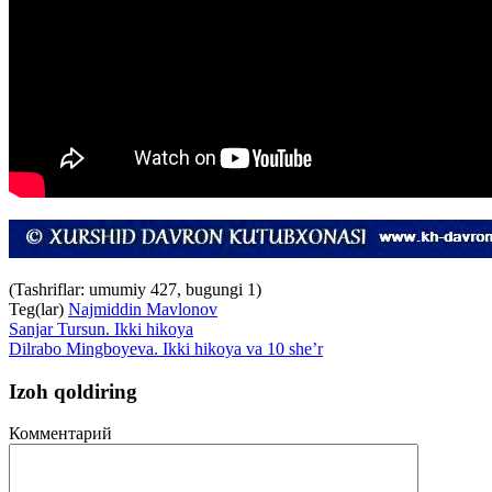
(Tashriflar: umumiy 427, bugungi 1)
Teg(lar)
Najmiddin Mavlonov
Sanjar Tursun. Ikki hikoya
Dilrabo Mingboyeva. Ikki hikoya va 10 she’r
Izoh qoldiring
Комментарий