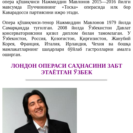
опера қўшиқчиси Нажмиддин Мавлонов 2015—2016 йилги
мавсумда Пуччинининг «Тоска» операсида илк бор
Каварадосси партиясини ижро этади.
Опера қўшиқчиси-тенор Нажмиддин Мавлонов 1979 йилда
Самарқандда туғилган. 2008 йилда Ўзбекистон Давлат
консерваториясини қизил диплом билан тамомлаган. У
Ўзбекистон, Россия, Қозоғистон, Қирғизистон, Жанубий
Корея, Франция, Италия, Ирландия, Чехия ва бошқа
мамлакатларнинг шаҳарлари бўйлаб гастролларни амалга
оширган.
ЛОНДОН ОПЕРАСИ САҲНАСИНИ ЗАБТ
ЭТАЁТГАН ЎЗБЕК