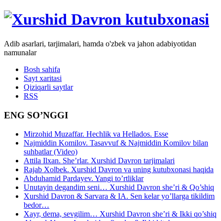
Adib asarlari, tarjimalari, hamda o'zbek va jahon adabiyotidan
namunalar
Bosh sahifa
Sayt xaritasi
Qiziqarli saytlar
RSS
ENG SO’NGGI
Mirzohid Muzaffar. Hechlik va Hellados. Esse
Najmiddin Komilov. Tasavvuf & Najmiddin Komilov bilan
suhbatlar (Video)
Attila Ilxan. She’rlar. Xurshid Davron tarjimalari
Rajab Xolbek. Xurshid Davron va uning kutubxonasi haqida
Abduhamid Pardayev. Yangi to’rtliklar
Unutayin degandim seni… Xurshid Davron she’ri & Qo’shiq
Xurshid Davron & Sarvara & IA. Sen kelar yo’llarga tikildim
bedor…
Xayr, dema, sevgilim… Xurshid Davron she’ri & Ikki qo’shiq