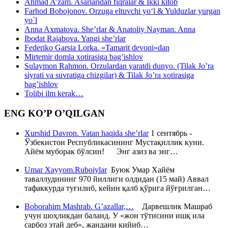
Ahmad A’zam. Asarlaridan fiqralar & Ikki kitob
Farhod Bobojonov. Orzuga eltuvchi yo‘l & Yulduzlar yurgan
yo`l
Anna Axmatova. She’rlar & Anatoliy Nayman. Anna
Ibodat Rajabova. Yangi she’rlar
Federiko Garsia Lorka. «Tamarit devoni»dan
Mirtemir domla xotirasiga bag’ishlov
Sulaymon Rahmon. Orzulardan yaratdi dunyo. (Tilak Jo’ra
siyrati va suvratiga chizgilar) & Tilak Jo’ra xotirasiga
bag’ishlov
Tolibi ilm kerak…
ENG KO’P O’QILGAN
Xurshid Davron. Vatan haqida she’rlar
1 сентябрь -
Ўзбекистон Республикасининг Мустақиллик куни.
Айём муборак бўлсин! Энг азиз ва энг…
Umar Xayyom.Ruboiylar
Буюк Умар Хайём
таваллудининг 970 йиллиги олдидан (15 май) Аввал
тафаккурда туғилиб, кейин қалб қўрига йўғрилган…
Boborahim Mashrab. G’azallar,…
Дарвешлик Машраб
учун шоҳликдан баланд. У «жон тўтисини ишқ ила
сарбоз этай деб», жандани кийиб…