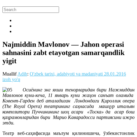
Najmiddin Mavlonov — Jahon operasi
sahnasini zabt etayotgan samarqandlik
yigit
Muallif
Adib
:
O'zbek tarixi, adabiyoti va madaniyati
28.01.2016
izoh yo'q
Осиёнинг энг яхши тенорларидан бири Нажмиддин
Мавлонов куни-кеча, 11 январь куни жаҳон санъат оламида
Ковент-Гарден деб аталадиган Лондондаги Қироллик опера
(The Royal Opera) театрининг саҳнасида машҳур итальян
композитори Пуччинининг шоҳ асари «Тоска» да асар бош
қаҳрамонларидан бири Марио Каварадосси партиясини ижро
этди.
Театр веб-саҳифасида маълум қилинишича, ўзбекистонлик