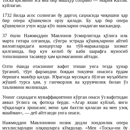
Тоска қисмини эса яна бир машҳур сопрано — Мария Каллас
куйлаган.
1732 йилда асос солинган бу даргоҳ саҳнасида чиқишни ҳар
бир опера қўшиқчиси орзу қилади. Бу ҳар бир опера
қўшиқчиси учун жуда кўп эшикларни очадиган маскандир.
37 ёшли Нажмиддин Мавлонов ўсмирлигида қўлига илк
марта гитара олганида, сўнгра эстрада қўшиқларини айтиб
вилоятларидаги концертлар ва тўй-маракаларда хизмат
қилганида, бир кун келиб бу каби шарафга муносиб
топилишини тасаввур ҳам қилмаганини айтади.
Олти ёшида отасининг вафот этиши унга тезда ҳунар
ўрганиб, тўрт фарзандни боққан тикувчи онасига ёрдам
беришга мажбур қилди. Юрагида мусиқага бўлган муҳаббати
жўшиб турса ҳам, у ганчкорлик ва қурувчилик билан ўз
таълимини молиялади.
Унинг саҳнадаги муваффақиятини кўрган онаси ўз вафотидан
аввал ўғлига оқ фотиҳа берди. «Агар яхши куйлаб, янги
чўққиларга эришсанг, мени ҳам бахтли қиласан ва мен узоқ
яшайман», — деб айтганди унга онаси.
Нажмиддин Мавлоновни нозик дидли лондонлик опера
мухлисларлари олқишларга кўмдилар. «Мен «Тоска»ни бу