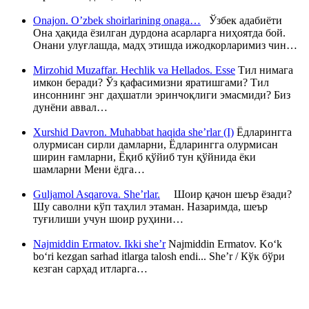
Onajon. O’zbek shoirlarining onaga…
Ўзбек адабиёти
Она ҳақида ёзилган дурдона асарларга ниҳоятда бой.
Онани улуғлашда, мадҳ этишда ижодкорларимиз чин…
Mirzohid Muzaffar. Hechlik va Hellados. Esse
Тил нимага
имкон беради? Ўз қафасимизни яратишгами? Тил
инсоннинг энг даҳшатли эринчоқлиги эмасмиди? Биз
дунёни аввал…
Xurshid Davron. Muhabbat haqida she’rlar (I)
Ёдларингга
олурмисан сирли дамларни, Ёдларингга олурмисан
ширин ғамларни, Ёқиб қўйиб тун қўйнида ёки
шамларни Мени ёдга…
Guljamol Asqarova. She’rlar.
Шоир қачон шеър ёзади?
Шу саволни кўп таҳлил этаман. Назаримда, шеър
туғилиши учун шоир руҳини…
Najmiddin Ermatov. Ikki she’r
Najmiddin Ermatov. Ko‘k
bo‘ri kezgan sarhad itlarga talosh endi... She’r / Кўк бўри
кезган сарҳад итларга…