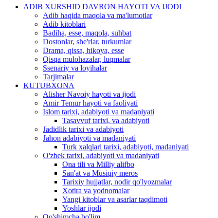
ADIB XURSHID DAVRON HAYOTI VA IJODI
Adib haqida maqola va ma'lumotlar
Adib kitoblari
Badiha, esse, maqola, suhbat
Dostonlar, she'rlar, turkumlar
Drama, qissa, hikoya, esse
Qisqa mulohazalar, luqmalar
Ssenariy va loyihalar
Tarjimalar
KUTUBXONA
Alisher Navoiy hayoti va ijodi
Amir Temur hayoti va faoliyati
Islom tarixi, adabiyoti va madaniyati
Tasavvuf tarixi, va adabiyoti
Jadidlik tarixi va adabiyoti
Jahon adabiyoti va madaniyati
Turk xalqlari tarixi, adabiyoti, madaniyati
O'zbek tarixi, adabiyoti va madaniyati
Ona tili va Milliy alifbo
San'at va Musiqiy meros
Tarixiy hujjatlar, nodir qo'lyozmalar
Xotira va yodnomalar
Yangi kitoblar va asarlar taqdimoti
Yoshlar ijodi
Qo'shimcha bo'lim