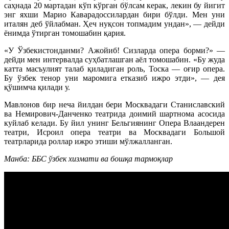
саҳнада 20 мартадан кўп кўрган бўлсам керак, лекин бу йигит
энг яхши Марио Каварадоссилардан бири бўлди. Мен уни
италян деб ўйлабман. Ҳеч нуқсон топмадим ундан», — дейди
ёнимда ўтирган томошабин қария.
«У Ўзбекистонданми? Ажойиб! Сизларда опера борми?» —
дейди мен интервалда суҳбатлашган аёл томошабин. «Бу жуда
катта масъулият талаб қиладиган роль, Тоска — оғир опера.
Бу ўзбек тенор уни маромига етказиб ижро этди», — дея
қўшимча қилади у.
Мавлонов бир неча йилдан бери Москвадаги Станиславский
ва Немирович-Данченко театрида доимий шартнома асосида
куйлаб келади. Бу йил унинг Бельгиянинг Опера Влаандерен
театри, Исроил опера театри ва Москвадаги Большой
театрларида роллар ижро этиши мўлжалланган.
Манба: ББС ўзбек хизмати ва бошқа тармоқлар