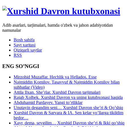
Adib asarlari, tarjimalari, hamda o'zbek va jahon adabiyotidan
namunalar
Bosh sahifa
Sayt xaritasi
Qiziqarli saytlar
RSS
ENG SO’NGGI
Mirzohid Muzaffar. Hechlik va Hellados. Esse
Najmiddin Komilov. Tasavvuf & Najmiddin Komilov bilan
suhbatlar (Video)
Attila Ilxan. She’rlar. Xurshid Davron tarjimalari
Rajab Xolbek. Xurshid Davron va uning kutubxonasi haqida
Abduhamid Pardayev. Yangi to’rtliklar
Unutayin degandim seni… Xurshid Davron she’ri & Qo’shiq
Xurshid Davron & Sarvara & IA. Sen kelar yo’llarga tikildim
bedor…
Xayr, dema, sevgilim… Xurshid Davron she’ri & Ikki qo’shiq