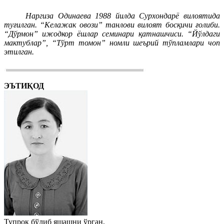
Наргиза Одинаева 1988 йилда Сурхондарё вилоятида
туғилган. “Келажак овози” танлови вилоят босқичи ғолиби.
“Дўрмон” ижодкор ёшлар семинари қатнашчиси. “Йўлдаги
мактублар”, “Тўрт томон” номли шеърий тўпламлари чоп
этилган.
ЭЪТИҚОД
Тупроқ бўлиб яшашни ўрган,