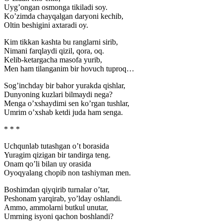
Uyg’ongan osmonga tikiladi soy.
Ko’zimda chayqalgan daryoni kechib,
Oltin beshigini axtaradi oy.
Kim tikkan kashta bu ranglarni sirib,
Nimani farqlaydi qizil, qora, oq.
Kelib-ketargacha masofa yurib,
Men ham tilanganim bir hovuch tuproq…
Sog’inchday bir bahor yurakda qishlar,
Dunyoning kuzlari bilmaydi nega?
Menga o’xshaydimi sen ko’rgan tushlar,
Umrim o’xshab ketdi juda ham senga.
* * *
Uchqunlab tutashgan o’t borasida
Yuragim qizigan bir tandirga teng.
Onam qo’li bilan uy orasida
Oyoqyalang chopib non tashiyman men.
Boshimdan qiyqirib turnalar o’tar,
Peshonam yarqirab, yo’lday oshlandi.
Ammo, ammolarni butkul unutar,
Umrning isyoni qachon boshlandi?