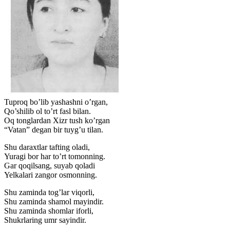
Tuproq bo’lib yashashni o’rgan,
Qo’shilib ol to’rt fasl bilan.
Oq tonglardan Xizr tush ko’rgan
“Vatan” degan bir tuyg’u tilan.
Shu daraxtlar tafting oladi,
Yuragi bor har to’rt tomonning.
Gar qoqilsang, suyab qoladi
Yelkalari zangor osmonning.
Shu zaminda tog’lar viqorli,
Shu zaminda shamol mayindir.
Shu zaminda shomlar iforli,
Shukrlaring umr sayindir.