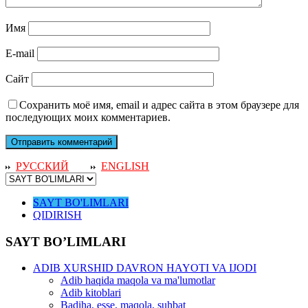
Имя
E-mail
Сайт
Сохранить моё имя, email и адрес сайта в этом браузере для
последующих моих комментариев.
РУССКИЙ
ENGLISH
SAYT BO'LIMLARI
QIDIRISH
SAYT BO’LIMLARI
ADIB XURSHID DAVRON HAYOTI VA IJODI
Adib haqida maqola va ma'lumotlar
Adib kitoblari
Badiha, esse, maqola, suhbat