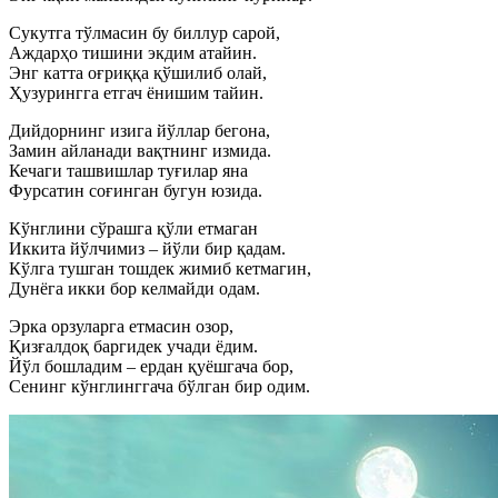
Сукутга тўлмасин бу биллур сарой,
Аждарҳо тишини экдим атайин.
Энг катта оғриққа қўшилиб олай,
Ҳузурингга етгач ёнишим тайин.
Дийдорнинг изига йўллар бегона,
Замин айланади вақтнинг измида.
Кечаги ташвишлар туғилар яна
Фурсатин соғинган бугун юзида.
Кўнглини сўрашга қўли етмаган
Иккита йўлчимиз – йўли бир қадам.
Кўлга тушган тошдек жимиб кетмагин,
Дунёга икки бор келмайди одам.
Эрка орзуларга етмасин озор,
Қизғалдоқ баргидек учади ёдим.
Йўл бошладим – ердан қуёшгача бор,
Сенинг кўнглинггача бўлган бир одим.