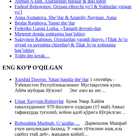
Ahmad A’zam. Asarlaridan fiqralar & Ikki kitob
Farhod Bobojonov. Orzuga eltuvchi yo‘l & Yulduzlar yurgan
yo`l
Anna Axmatova. She’rlar & Anatoliy Nayman. Anna
Ibodat Rajabova. Yangi she’rlar
Federiko Garsia Lorka. «Tamarit devoni»dan
Mirtemir domla xotirasiga bag’ishlov
Sulaymon Rahmon. Orzulardan yaratdi dunyo. (Tilak Jo’ra
siyrati va suvratiga chizgilar) & Tilak Jo’ra xotirasiga
bag’ishlov
Tolibi ilm kerak…
ENG KO’P O’QILGAN
Xurshid Davron. Vatan haqida she’rlar
1 сентябрь -
Ўзбекистон Республикасининг Мустақиллик куни.
Айём муборак бўлсин! Энг азиз ва энг…
Umar Xayyom.Ruboiylar
Буюк Умар Хайём
таваллудининг 970 йиллиги олдидан (15 май) Аввал
тафаккурда туғилиб, кейин қалб қўрига йўғрилган…
Boborahim Mashrab. G’azallar,…
Дарвешлик Машраб
учун шоҳликдан баланд. У «жон тўтисини ишқ ила
сарбоз этай деб», жандани кийиб…