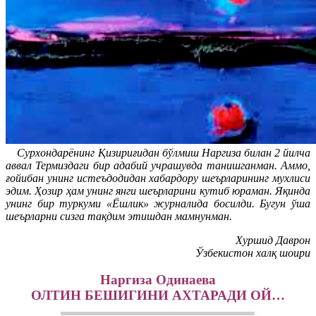
Сурхондарёнинг Қизириғидан бўлмиш Наргиза билан 2 йилча
аввал Термиздаги бир адабий учрашувда танишганман. Аммо,
ғойибан унинг истеъдодидан хабардору шеърларининг мухлиси
эдим. Ҳозир ҳам унинг янги шеърларини кутиб юраман. Яқинда
унинг бир туркуми «Ёшлик» журналида босилди. Бугун ўша
шеърларни сизга тақдим этишдан мамнунман.
Хуршид Даврон
Ўзбекистон халқ шоири
Наргиза Одинаева
ОЛТИН БЕШИГИНИ АХТАРАДИ ОЙ…