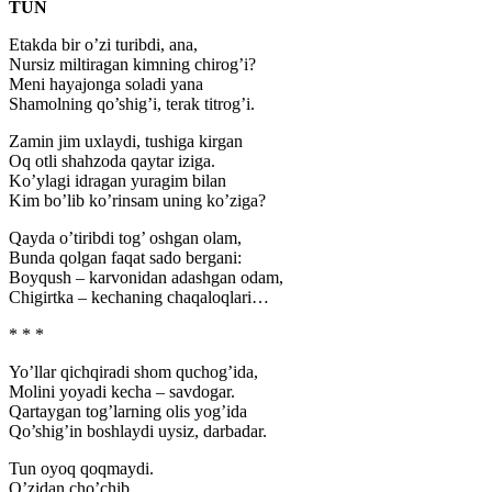
TUN
Etakda bir o’zi turibdi, ana,
Nursiz miltiragan kimning chirog’i?
Meni hayajonga soladi yana
Shamolning qo’shig’i, terak titrog’i.
Zamin jim uxlaydi, tushiga kirgan
Oq otli shahzoda qaytar iziga.
Ko’ylagi idragan yuragim bilan
Kim bo’lib ko’rinsam uning ko’ziga?
Qayda o’tiribdi tog’ oshgan olam,
Bunda qolgan faqat sado bergani:
Boyqush – karvonidan adashgan odam,
Chigirtka – kechaning chaqaloqlari…
* * *
Yo’llar qichqiradi shom quchog’ida,
Molini yoyadi kecha – savdogar.
Qartaygan tog’larning olis yog’ida
Qo’shig’in boshlaydi uysiz, darbadar.
Tun oyoq qoqmaydi.
O’zidan cho’chib,