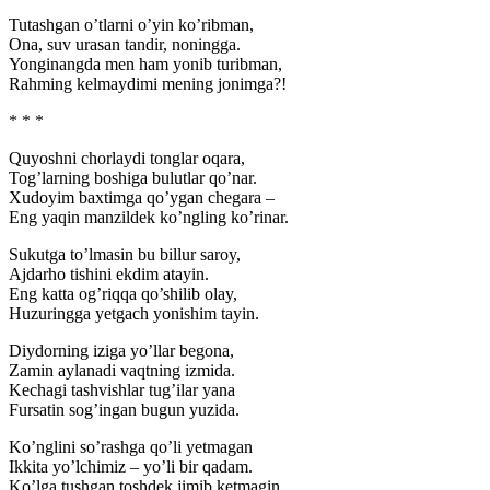
Tutashgan o’tlarni o’yin ko’ribman,
Ona, suv urasan tandir, noningga.
Yonginangda men ham yonib turibman,
Rahming kelmaydimi mening jonimga?!
* * *
Quyoshni chorlaydi tonglar oqara,
Tog’larning boshiga bulutlar qo’nar.
Xudoyim baxtimga qo’ygan chegara –
Eng yaqin manzildek ko’ngling ko’rinar.
Sukutga to’lmasin bu billur saroy,
Ajdarho tishini ekdim atayin.
Eng katta og’riqqa qo’shilib olay,
Huzuringga yetgach yonishim tayin.
Diydorning iziga yo’llar begona,
Zamin aylanadi vaqtning izmida.
Kechagi tashvishlar tug’ilar yana
Fursatin sog’ingan bugun yuzida.
Ko’nglini so’rashga qo’li yetmagan
Ikkita yo’lchimiz – yo’li bir qadam.
Ko’lga tushgan toshdek jimib ketmagin,