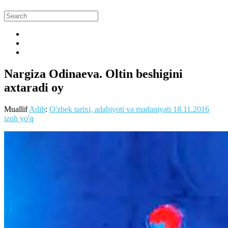
Nargiza Odinaeva. Oltin beshigini
axtaradi oy
Muallif
Adib
:
O'zbek tarixi, adabiyoti va madaniyati
18.11.2016
izoh yo'q