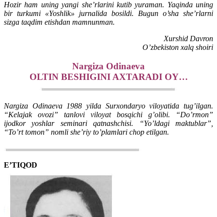
Hozir ham uning yangi she’rlarini kutib yuraman. Yaqinda uning
bir turkumi «Yoshlik» jurnalida bosildi. Bugun o’sha she’rlarni
sizga taqdim etishdan mamnunman.
Xurshid Davron
O’zbekiston xalq shoiri
Nargiza Odinaeva
OLTIN BESHIGINI AXTARADI OY…
Nargiza Odinaeva 1988 yilda Surxondaryo viloyatida tug’ilgan.
“Kelajak ovozi” tanlovi viloyat bosqichi g’olibi. “Do’rmon”
ijodkor yoshlar seminari qatnashchisi. “Yo’ldagi maktublar”,
“To’rt tomon” nomli she’riy to’plamlari chop etilgan.
E’TIQOD