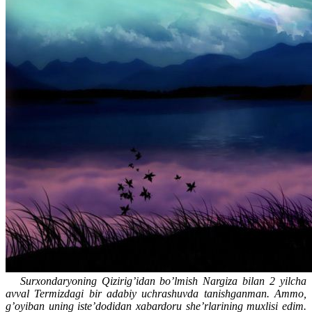
Surxondaryoning Qizirig’idan bo’lmish Nargiza bilan 2 yilcha
avval Termizdagi bir adabiy uchrashuvda tanishganman. Ammo,
g’oyiban uning iste’dodidan xabardoru she’rlarining muxlisi edim.