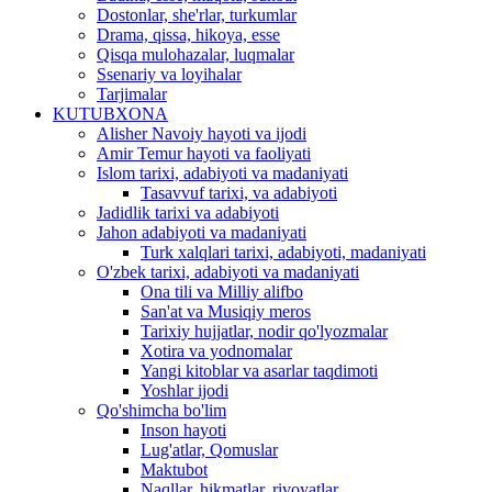
Dostonlar, she'rlar, turkumlar
Drama, qissa, hikoya, esse
Qisqa mulohazalar, luqmalar
Ssenariy va loyihalar
Tarjimalar
KUTUBXONA
Alisher Navoiy hayoti va ijodi
Amir Temur hayoti va faoliyati
Islom tarixi, adabiyoti va madaniyati
Tasavvuf tarixi, va adabiyoti
Jadidlik tarixi va adabiyoti
Jahon adabiyoti va madaniyati
Turk xalqlari tarixi, adabiyoti, madaniyati
O'zbek tarixi, adabiyoti va madaniyati
Ona tili va Milliy alifbo
San'at va Musiqiy meros
Tarixiy hujjatlar, nodir qo'lyozmalar
Xotira va yodnomalar
Yangi kitoblar va asarlar taqdimoti
Yoshlar ijodi
Qo'shimcha bo'lim
Inson hayoti
Lug'atlar, Qomuslar
Maktubot
Naqllar, hikmatlar, rivoyatlar