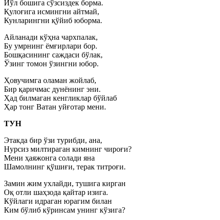
Йўл бошига сўзсиздек борма.
Қулоғига исмингни айтмай,
Кунларингни қўйиб юборма.
Айланади кўҳна чархпалак,
Бу умрнинг ёмғирлари бор.
Бошқасининг саждаси бўлак,
Ўзинг томон ўзингни юбор.
Ҳовучимга оламан жойлаб,
Бир қаричмас дунёнинг эни.
Ҳад билмаган кенгликлар бўйлаб
Ҳар тонг Ватан уйғотар мени.
ТУН
Этакда бир ўзи турибди, ана,
Нурсиз милтираган кимнинг чироғи?
Мени ҳаяжонга солади яна
Шамолнинг қўшиғи, терак титроғи.
Замин жим ухлайди, тушига кирган
Оқ отли шаҳзода қайтар изига.
Кўйлаги идраган юрагим билан
Ким бўлиб кўринсам унинг кўзига?