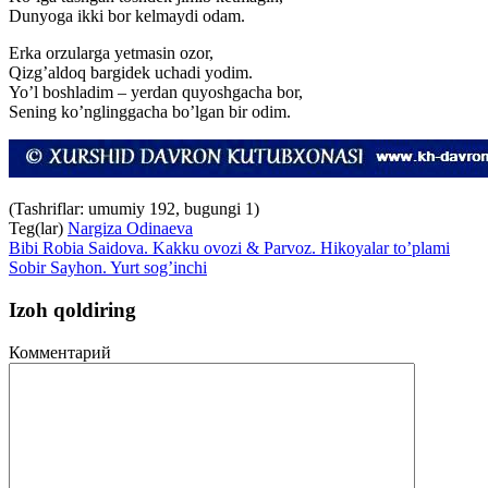
Dunyoga ikki bor kelmaydi odam.
Erka orzularga yetmasin ozor,
Qizg’aldoq bargidek uchadi yodim.
Yo’l boshladim – yerdan quyoshgacha bor,
Sening ko’nglinggacha bo’lgan bir odim.
(Tashriflar: umumiy 192, bugungi 1)
Teg(lar)
Nargiza Odinaeva
Bibi Robia Saidova. Kakku ovozi & Parvoz. Hikoyalar to’plami
Sobir Sayhon. Yurt sog’inchi
Izoh qoldiring
Комментарий