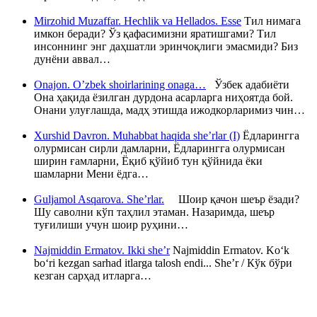
Mirzohid Muzaffar. Hechlik va Hellados. Esse
Тил нимага
имкон беради? Ўз қафасимизни яратишгами? Тил
инсоннинг энг даҳшатли эринчоқлиги эмасмиди? Биз
дунёни аввал…
Onajon. O’zbek shoirlarining onaga…
Ўзбек адабиёти
Она ҳақида ёзилган дурдона асарларга ниҳоятда бой.
Онани улуғлашда, мадҳ этишда ижодкорларимиз чин…
Xurshid Davron. Muhabbat haqida she’rlar (I)
Ёдларингга
олурмисан сирли дамларни, Ёдларингга олурмисан
ширин ғамларни, Ёқиб қўйиб тун қўйнида ёки
шамларни Мени ёдга…
Guljamol Asqarova. She’rlar.
Шоир қачон шеър ёзади?
Шу саволни кўп таҳлил этаман. Назаримда, шеър
туғилиши учун шоир руҳини…
Najmiddin Ermatov. Ikki she’r
Najmiddin Ermatov. Ko‘k
bo‘ri kezgan sarhad itlarga talosh endi... She’r / Кўк бўри
кезган сарҳад итларга…