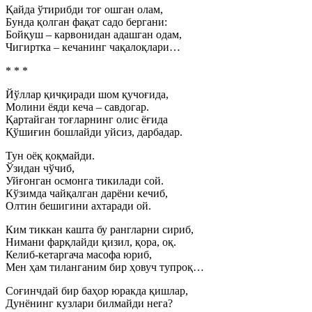
Қайда ўтирибди тоғ ошган олам,
Бунда қолган фақат садо бергани:
Бойқуш – карвонидан адашган одам,
Чигиртка – кечанинг чақалоқлари…
* * *
Йўллар қичқиради шом қучоғида,
Молини ёяди кеча – савдогар.
Қартайган тоғларнинг олис ёғида
Қўшиғин бошлайди уйсиз, дарбадар.
Тун оёқ қоқмайди.
Ўзидан чўчиб,
Уйғонган осмонга тикилади сой.
Кўзимда чайқалган дарёни кечиб,
Олтин бешигини ахтаради ой.
Ким тиккан кашта бу рангларни сириб,
Нимани фарқлайди қизил, қора, оқ.
Келиб-кетаргача масофа юриб,
Мен ҳам тиланганим бир ҳовуч тупроқ…
Соғинчдай бир баҳор юракда қишлар,
Дунёнинг кузлари билмайди нега?