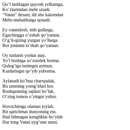
Qo’l tashlagan quyosh yelkamga,
Ko’zlarimdan mehr unadi.
“Vatan” desam, dil shu kalomdan
Mehr-muhabbatga qonadi.
Ey vatandosh, inib gullarga,
Egachingga o’xshab qo’yaman.
O’g’il-qizing yurgan yo’llarga
Bor jonimni to’shab qo’yaman.
Oy tunlarni yoritar atay,
Yo’l boshiga so’zsizdek borma.
Qulog’iga ismingni aytmay,
Kunlaringni qo’yib yuborma.
Aylanadi ko’hna charxpalak,
Bu umrning yomg’irlari bor.
Boshqasining sajdasi bo’lak,
O’zing tomon o’zingni yubor.
Hovuchimga olaman joylab,
Bir qarichmas dunyoning eni.
Had bilmagan kengliklar bo’ylab
Har tong Vatan uyg’otar meni.