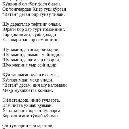
Қўшилиб ол тўрт фасл билан.
Оқ тонглардан Хизр туш кўрган
“Ватан” деган бир туйғу тилан.
Шу дарахтлар тафтинг олади,
Юраги бор ҳар тўрт томоннинг.
Гар қоқилсанг, суяб қолади
Елкалари зангор осмоннинг.
Шу заминда тоғлар виқорли,
Шу заминда шамол майиндир.
Шу заминда шомлар ифорли,
Шукрларинг умр сайиндир.
Қўл ташлаган қуёш елкамга,
Кўзларимдан меҳр унади.
“Ватан” десам, дил шу каломдан
Меҳр-муҳаббатга қонади.
Эй ватандош, иниб гулларга,
Эгачингга ўхшаб қўяман.
Ўғил-қизинг юрган йўлларга
Бор жонимни тўшаб қўяман.
Ой тунларни ёритар атай,