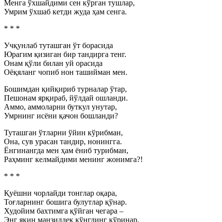
Менга ўхшайдими сен кўрган тушлар,
Умрим ўхшаб кетди жуда ҳам сенга.
* * *
Учқунлаб туташган ўт борасида
Юрагим қизиган бир тандирга тенг.
Онам қўли билан уй орасида
Оёқяланг чопиб нон ташийман мен.
Бошимдан қийқириб турналар ўтар,
Пешонам ярқираб, йўлдай ошланди.
Аммо, аммоларни буткул унутар,
Умрнинг исёни қачон бошланди?
Туташган ўтларни ўйин кўрибман,
Она, сув урасан тандир, нонингга.
Ёнгинангда мен ҳам ёниб турибман,
Раҳминг келмайдими менинг жонимга?!
* * *
Қуёшни чорлайди тонглар оқара,
Тоғларнинг бошига булутлар қўнар.
Худойим бахтимга қўйган чегара –
Энг яқин манзилдек кўнглинг кўринар.