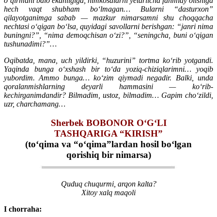
o‘qirmani balo ekanligiga, nimkosalarni yetarlicha fahmlay olishiga
hech vaqt shubham bo‘lmagan… Bularni “dasturxon”
qilayotganimga sabab — mazkur nimarsamni shu choqqacha
nechtasi o‘qigan bo‘lsa, quyidagi savollarni berishgan: “janri nima
buningni?”, “nima demoqchisan o‘zi?”, “seningcha, buni o‘qigan
tushunadimi?”…
Oqibatda, mana, uch yildirki, “huzurini” tortma ko‘rib yotgandi.
Yaqinda bunga o‘xshash bir to‘da yoziq-chiziqlarimni… yoqib
yubordim. Ammo bunga… ko‘zim qiymadi negadir. Balki, unda
qoralanmishlarning deyarli hammasini — ko‘rib-
kechirganimdandir? Bilmadim, ustoz, bilmadim… Gapim cho‘zildi,
uzr, charchamang…
Sherbek BOBONOR O‘G‘LI
TASHQARIGA “KIRISH”
(to‘qima va “o‘qima”lardan hosil bo‘lgan
qorishiq bir nimarsa)
Quduq chuqurmi, arqon kalta?
Xitoy xalq maqoli
I chorraha: