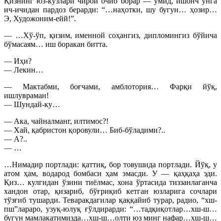
Қизнинг юз-кўзлари чирой очиб борар — умид, ишонч унга
ич-ичидан пардоз берарди: “…наҳотки, шу бугун… ҳозир…
Э, Художоним-ейй!”.
— …Хў-ўп, қизим, именной соҳангиз, дипломингиз бўйича
бўмасаям… иш боракан битта.
— Иҳи?
— Лекин…
— Мактабми, боғчами, амблотория… Фарқи йўқ,
ишлувраман!
— Шундай-ку…
— Ака, чайналманг, илтимос?!
— Хай, қабристон қоровули… Биб-бўладими?..
— А?..
— …
…Нимадир портлади: қаттиқ, бор товушида портлади. Йўқ, у
атом ҳам, водарод бомбаси ҳам эмасди. У — қаҳқаҳа эди.
Қиз… кулгидан ўзини тиёлмас, хона ўртасида тиззанлаганча
хандон отар, қизариб, бўғриқиб кетган юзларига сочлари
тўзғиб тушарди. Теваракдагилар қаққайиб турар, радио, “хш-
пш”лараро, узуқ-юлуқ ғўлдирарди: “…тадқиқотлар…хш-ш…
бугун мамлакатимизда…хш-ш…олти юз минг нафар…хш-ш…