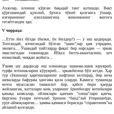
Аъзолар, илонни кўрган бақадай танг қотишди. Вақт
қўрғошиндай қуюлиб, ўртага чўкиб қолганга ўхшар,
изғириннинг изиллашигина жимликнинг жиғига
тегаётгандек эди;
V чорраҳа:
…Етти йил бўлди (балки, ўн йилдир?) — у иш қидиради.
Топгандай, ялчигандай бўлган “шанс”лар ҳам учрадию,
эвазига… Ўшандай пайтларда фақат бир нарсадан — эркак
эмаслигидан ғижинарди. Йўқса битта-иккитасини, ҳеч
инжилмай, чиққан жойига…
Ўзиям шу дардисар иш илинжида эшикма-эшик юрувриб,
турфа хотинакларни кўрувриб… эркакбитиш бўп кетди. Ҳар
тур сўкинишу қарғишларнинг кифтини келтирар, бир неча
шеваларда бафуржа ҳангама қила оларди. Камига: туманида
нечта муассасаю ташкилот бор, қайси бири қаерда
жойлашган, катталари ким, уларнинг ўринбосару котибалари
қанақа кимсалар, ойликлари қанчаю “олиш”лари қанча,
биргина ўзлари нечталаб ўринни “банд”лаб ўтиришибди,
уруғ-аймоқларичи… ҳамма-ҳаммаси борасида “справочник”ка
айланиб қолганди.