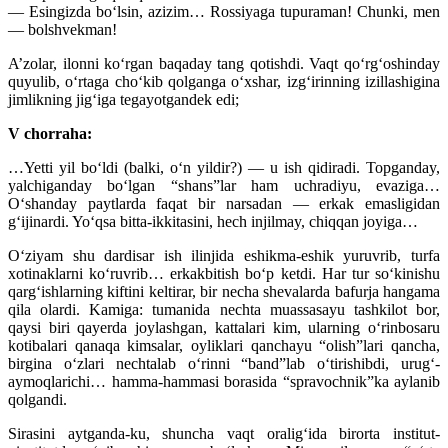
— Esingizda bo‘lsin, azizim… Rossiyaga tupuraman! Chunki, men
— bolshvekman!
A’zolar, ilonni ko‘rgan baqaday tang qotishdi. Vaqt qo‘rg‘oshinday
quyulib, o‘rtaga cho‘kib qolganga o‘xshar, izg‘irinning izillashigina
jimlikning jig‘iga tegayotgandek edi;
V chorraha:
…Yetti yil bo‘ldi (balki, o‘n yildir?) — u ish qidiradi. Topganday,
yalchiganday bo‘lgan “shans”lar ham uchradiyu, evaziga…
O‘shanday paytlarda faqat bir narsadan — erkak emasligidan
g‘ijinardi. Yo‘qsa bitta-ikkitasini, hech injilmay, chiqqan joyiga…
O‘ziyam shu dardisar ish ilinjida eshikma-eshik yuruvrib, turfa
xotinaklarni ko‘ruvrib… erkakbitish bo‘p ketdi. Har tur so‘kinishu
qarg‘ishlarning kiftini keltirar, bir necha shevalarda bafurja hangama
qila olardi. Kamiga: tumanida nechta muassasayu tashkilot bor,
qaysi biri qayerda joylashgan, kattalari kim, ularning o‘rinbosaru
kotibalari qanaqa kimsalar, oyliklari qanchayu “olish”lari qancha,
birgina o‘zlari nechtalab o‘rinni “band”lab o‘tirishibdi, urug‘-
aymoqlarichi… hamma-hammasi borasida “spravochnik”ka aylanib
qolgandi.
Sirasini aytganda-ku, shuncha vaqt oralig‘ida birorta institut-