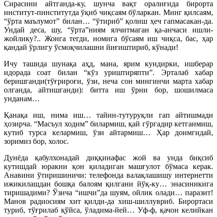
Сирасини айтганда-ку, шунча вақт оралиғида бирорта
институт-пинститутда ўқиб чиқсаям бўларкан. Минг қилсаям,
“ўрта маълумот” билан… “ўтириб” қолиш ҳеч гапмасакан-да.
Ундай деса, шу, “ўрта”ниям ялчитмаган қа-анчаси ишли-
жойлику?.. Жонга тегди, номига бўсаям иш чиқса, бас, ҳар
қандай ўрлигу ўсмоқчилашни йиғиштириб, кўнади!
Ичу ташида шунақа аҳд, мана, ярим кундирки, ишберар
идорада соат билан “кўз уриштиряпти”. Эрталаб хабар
беришганди(тўғрироғи, ўзи, неча сон мингинчи марта хабар
олганда, айтишганди): битта иш ўрни бор, шошилмаса
унданам…
Қанақа иш, нима иш… тайин-тутуруқли гап айтишмади
ҳозирча. “Масъул ходим” билармиш, қай гўргадир кетганмиш,
кутиб турса келармиш, ўзи айтармиш… Ҳар доимгидай,
зоримиз бор, холос.
Дунёда қабулхонадай диққинафас жой ва унда биқсиб
кутишдай юракни қон қиладиган машғулот бўмаса керак.
Анавини ўтиришиничи: телефонда валақлашишу интернетти
ижикилашдан бошқа балоям қилгани йўқ-ку… энасиникига
тиришадими? Ўзича “ишчи”да шуям, ойлик олади… паразит!
Манов радиосиям хит қилди-да хиш-шиллувриб. Бирортаси
туриб, тўғрилаб қўйса, ўладима-йей… Уф-ф, қачон келийкан