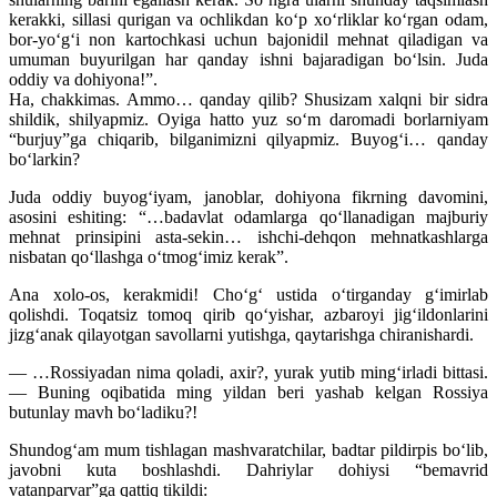
kerakki, sillasi qurigan va ochlikdan ko‘p xo‘rliklar ko‘rgan odam,
bor-yo‘g‘i non kartochkasi uchun bajonidil mehnat qiladigan va
umuman buyurilgan har qanday ishni bajaradigan bo‘lsin. Juda
oddiy va dohiyona!”.
Ha, chakkimas. Ammo… qanday qilib? Shusizam xalqni bir sidra
shildik, shilyapmiz. Oyiga hatto yuz so‘m daromadi borlarniyam
“burjuy”ga chiqarib, bilganimizni qilyapmiz. Buyog‘i… qanday
bo‘larkin?
Juda oddiy buyog‘iyam, janoblar, dohiyona fikrning davomini,
asosini eshiting: “…badavlat odamlarga qo‘llanadigan majburiy
mehnat prinsipini asta-sekin… ishchi-dehqon mehnatkashlarga
nisbatan qo‘llashga o‘tmog‘imiz kerak”.
Ana xolo-os, kerakmidi! Cho‘g‘ ustida o‘tirganday g‘imirlab
qolishdi. Toqatsiz tomoq qirib qo‘yishar, azbaroyi jig‘ildonlarini
jizg‘anak qilayotgan savollarni yutishga, qaytarishga chiranishardi.
— …Rossiyadan nima qoladi, axir?, yurak yutib ming‘irladi bittasi.
— Buning oqibatida ming yildan beri yashab kelgan Rossiya
butunlay mavh bo‘ladiku?!
Shundog‘am mum tishlagan mashvaratchilar, badtar pildirpis bo‘lib,
javobni kuta boshlashdi. Dahriylar dohiysi “bemavrid
vatanparvar”ga qattiq tikildi: