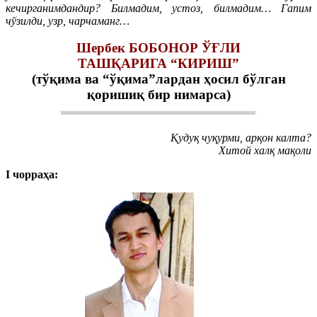
кечирганимдандир? Билмадим, устоз, билмадим… Гапим
чўзилди, узр, чарчаманг…
Шербек БОБОНОР ЎҒЛИ
ТАШҚАРИГА “КИРИШ”
(тўқима ва “ўқима”лардан ҳосил бўлган
қоришиқ бир нимарса)
Қудуқ чуқурми, арқон калта?
Хитой халқ мақоли
I чорраҳа: