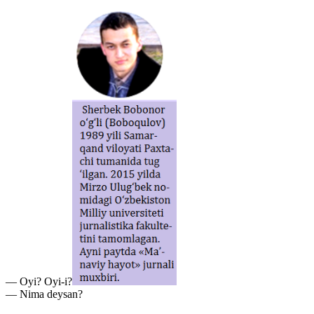
— Oyi? Oyi-i?
— Nima deysan?