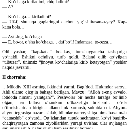
— Ko‘chaga kiriladimi, chiqiladimi?
— A?
— Ko‘chaga… kiriladimi?
— Uf-f, shunaqa gaplaringni qachon yig‘ishtirasan-a-yey? Kap-
katta bola…
— Ayti-ing, ko‘chaga…
— E, bo-or, o‘sha ko‘chaga… daf bo‘l! Indamasa, to-ozza…
Olti yashar, “kap-katta” bolakay, tumshaygancha tashqariga
yo‘naldi. Eshikni ochdiyu, turib qoldi. Baland qilib qo‘yilgan
“tilbuzar”, tinimsiz “jinoyat ko‘chalariga kirib ketayotgan” yoshlar
haqida javrardi;
II chorraha:
…Milodiy XIII asrning ikkinchi yarmi. Bag‘dod. Hukmdor saroyi.
Ahli ulamo qizg‘in bahsga berilgan. Mavzu: “Alloh e-eng avvalo,
ibtidoda nimani yaratgan?”. Peshvolar bir necha tarafga bo‘linib
olgan, har bittasi o‘zinikini o‘tkazishga tirishardi. To‘rda
o‘tirmishlaridan birigina allanechuk xomush, sukutda edi. Ahyon-
ahyon tegrasiga nazar tashlab, bilimlar namoyishiga nimtabassum-la
“qatnashib” qo‘yardi. Og‘izlaridan tupuk sachratgan ko‘yi baqirib-
chaqirayotgan zamona ziyolilaridan yuragi uvishar, ular avjlangan
sari unsizlashib, nafas olishi ham sezilmay borardi.