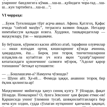
уларнинг бандлигига кўмак…хш-ш…қуйидаги чора-тад…хш-
ш…кун тартибига…хш-ш…”;
VI чорраҳа:
…Буюк Туғилишдан тўрт асрча аввал. Афина. Қатлгоҳ. Қафас
ичида “сиёсий маҳбус”, теграсига вазмин боқади. Негадир
нимтабассум қалқади юзига. Худдики, ташқаридагилар —
маҳкумлару, ўзи — маҳкамачи.
Бу беўхшов, кўримсиз касни айбсиз атаб, тарафини олувчилар
— икки юзтадан ортиқ кишиларнинг кўзида ачиниш,
ҳамдардлик, ёш… Бироқ уни тезроқ тинчитишларини
илҳақлик-ла кутаётган уч юзга яқин “ҳушёр”ларнинг
кепатасидаги қувончнинг салмоғи мўлроқ. “Адолат қарор
топишини” бетоқат кутишяпти:
— …Бошлашсачи-а? Намунча чўзишди?
— Шуни айт. Ҳе-ей… Фемида ҳаққи, анавини тезроқ бир
ёқлик қилингла-ар!
Маҳкумнинг мийиғида ҳануз синиқ кулгу. У ўйларди, фақат
ўйларди. Нималарни? О, бунга Зевснинг ҳам фаҳми етмас-ов!
Қаршисида унинг ўлимини тусаб, шовқинлаётганларга бир
неча кун олдин, судда сўзлаган нутқининг қанчалик ҳақиқат,