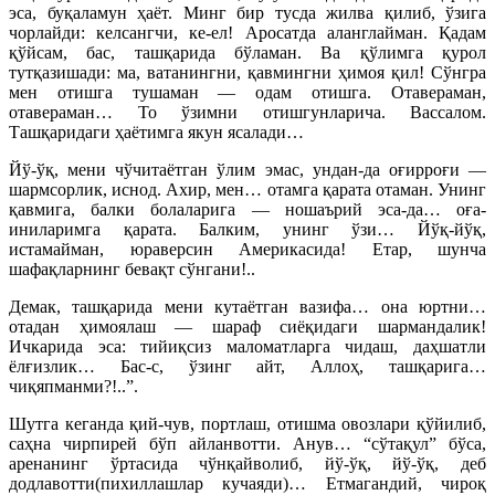
эса, буқаламун ҳаёт. Минг бир тусда жилва қилиб, ўзига
чорлайди: келсангчи, ке-ел! Аросатда аланглайман. Қадам
қўйсам, бас, ташқарида бўламан. Ва қўлимга қурол
тутқазишади: ма, ватанингни, қавмингни ҳимоя қил! Сўнгра
мен отишга тушаман — одам отишга. Отавераман,
отавераман… То ўзимни отишгунларича. Вассалом.
Ташқаридаги ҳаётимга якун ясалади…
Йў-ўқ, мени чўчитаётган ўлим эмас, ундан-да оғирроғи —
шармсорлик, иснод. Ахир, мен… отамга қарата отаман. Унинг
қавмига, балки болаларига — ношаърий эса-да… оға-
иниларимга қарата. Балким, унинг ўзи… Йўқ-йўқ,
истамайман, юраверсин Америкасида! Етар, шунча
шафақларнинг бевақт сўнгани!..
Демак, ташқарида мени кутаётган вазифа… она юртни…
отадан ҳимоялаш — шараф сиёқидаги шармандалик!
Ичкарида эса: тийиқсиз маломатларга чидаш, даҳшатли
ёлғизлик… Бас-с, ўзинг айт, Аллоҳ, ташқарига…
чиқяпманми?!..”.
Шутга кеганда қий-чув, портлаш, отишма овозлари қўйилиб,
саҳна чирпирей бўп айланвотти. Анув… “сўтақул” бўса,
аренанинг ўртасида чўнқайволиб, йў-ўқ, йў-ўқ, деб
додлавотти(пихиллашлар кучаяди)… Етмагандий, чироқ