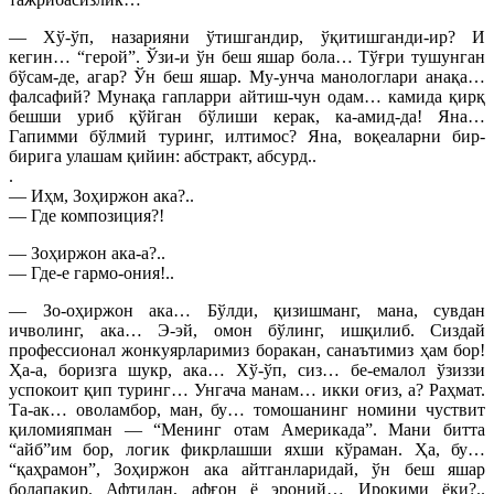
— Хў-ўп, назарияни ўтишгандир, ўқитишганди-ир? И
кегин… “герой”. Ўзи-и ўн беш яшар бола… Тўғри тушунган
бўсам-де, агар? Ўн беш яшар. Му-унча манологлари анақа…
фалсафий? Мунақа гапларри айтиш-чун одам… камида қирқ
бешши уриб қўйган бўлиши керак, ка-амид-да! Яна…
Гапимми бўлмий туринг, илтимос? Яна, воқеаларни бир-
бирига улашам қийин: абстракт, абсурд..
.
— Иҳм, Зоҳиржон ака?..
— Где композиция?!
— Зоҳиржон ака-а?..
— Где-е гармо-ония!..
— Зо-оҳиржон ака… Бўлди, қизишманг, мана, сувдан
ичволинг, ака… Э-эй, омон бўлинг, ишқилиб. Сиздай
профессионал жонкуярларимиз боракан, санаътимиз ҳам бор!
Ҳа-а, боризга шукр, ака… Хў-ўп, сиз… бе-емалол ўзиззи
успокоит қип туринг… Унгача манам… икки оғиз, а? Раҳмат.
Та-ак… оволамбор, ман, бу… томошанинг номини чуствит
қиломияпман — “Менинг отам Америкада”. Мани битта
“айб”им бор, логик фикрлашши яхши кўраман. Ҳа, бу…
“қаҳрамон”, Зоҳиржон ака айтганларидай, ўн беш яшар
болапақир. Афтидан, афғон ё эроний… Ироқими ёки?..