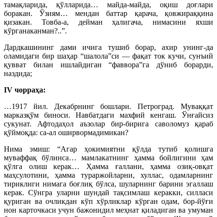
тамақларида, қўлларида… майда-майда, оқиш доғлари
боракан. Ўзиям… мендан баттар қарача, қовжираққина
қизакан. Товба-а, дейман ҳалигача, нимасини яхши
кўрганаканман?..”.
Дардкашининг дами ичига тушиб борар, ахир унинг-да
оламидаги бир шаҳар “шалола”си — фақат ток кучи, сунъий
қувват билан ишлайдиган “фаввора”га дўниб борарди,
наздида;
IV чорраҳа:
…1917 йил. Декабрнинг бошлари. Петроград. Муваққат
марказқўм биноси. Навбатдаги махфий кенгаш. Ўнғайсиз
сукунат. Афтодаҳол аъзолар бир-бирига саволомуз қараб
қўймоқда: са-ал оширвормадимикан?
Нима эмиш: “Агар ҳокимиятни қўлда тутиб қолишга
муваффақ бўлинса… мамлакатнинг ҳамма бойлигини ҳам
қўлга олиш керак… Ҳамма ғаллани, ҳамма озиқ-овқат
маҳсулотини, ҳамма тураржойларни, хуллас, одамларнинг
тириклиги нимага боғлиқ бўлса, шуларнинг барини эгаллаш
керак. Сўнгра уларни шундай тақсимлаш керакки, силласи
қуриган ва очликдан кўп хўрликлар кўрган одам, бор-йўғи
нон карточкаси учун бажонидил меҳнат қиладиган ва умуман