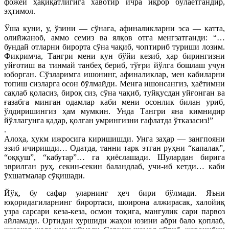
фожей ҳақиқатлигига хавотир ичра иқрор бўлаётгандир,
эҳтимол.
Ўша куни, у, ўзини — сўнага, афиналикларни эса — катта,
олийжаноб, аммо семиз ва ялқов отга менгзатганди: “…
бундай отларни бирорта сўна чақиб, чоптириб туриши лозим.
Фикримча, Тангри мени кун бўйи кезиб, ҳар бирингизни
уйғотиш ва тинмай танбеҳ бериб, тўғри йўлга бошлаш учун
юборган. Сўзларимга ишонинг, афиналиклар, мен кабиларни
топиш сизларга осон бўлмайди. Менга ишонсангиз, ҳаётимни
сақлаб қоласиз, бироқ сиз, сўна чақиб, туйқусдан уйғонган ва
ғазабга минган одамлар каби мени осонлик билан уриб,
ўлдиришингиз ҳам мумкин. Унда Тангри яна кимнидир
йўллагунга қадар, қолган умрингизни ғафлатда ўтказасиз!”
.
Алоҳа, ҳукм ижросига киришишди. Унга заҳар — зангпояни
эзиб ичиришди… Одатда, танни тарк этган руҳни “капалак”,
“оққуш”, “кабутар”… га қиёслашади. Шулардан бирига
эврилган руҳ, секин-секин баландлаб, учи-иб кетди… каби
ўхшатмалар сўқишади.
Йўқ, бу сафар уларнинг ҳеч бири бўлмади. Яъни
юқоридагиларнинг бирортаси, шоирона алжирасак, халойиқ
узра сарсари кеза-кеза, осмон тоқига, мангулик сари парвоз
айламади. Ортидан хуршиди жаҳон юзини абри бало қоплаб,