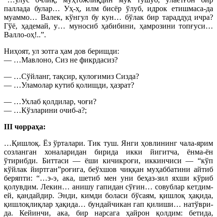
паллада булар… Уҳ-ҳ, илм бисёр ўлуб, идрок етишмаса-да
муаммо… Валек, кўнгул бу кун… бўлак бир тараддуд ичра?
Гўё, ҳадемай, у… муносиб ҳабибини, ҳамрозини топғуси…
Валло-оҳ!..”.
Ниҳоят, ул зотга ҳам дов беришди:
— …Мавлоно, Сиз не фикрдасиз?
— …Сўйланг, тақсир, қулоғимиз Сизда?
— …Уламолар кутиб қолишди, ҳазрат?
— …Ухлаб қолдилар, чоғи?
— …Кўзларини очиб-а?;
III чорраҳа:
…Қишлоқ. Ёз ўрталари. Тик туш. Янги ҳовлининг чала-ярим
созланган хоналаридан бирида икки йигитча, ёнма-ён
ўтирибди. Биттаси — ёши кичикроғи, иккинчиси — “кўп
кўйлак йиртган”роғига, беўхшов чиққан муҳаббатини айтиб
беряпти: “…э-э, ака, шетиб мен уни беҳаз-зил яхши кўриб
қолувдим. Лекин… анишу гапидан сўғин… совублар кетдим-
ей, қандайдир. Энди, кимди боласи бўсаям, қишлоқ ҳақида,
қишлоқлиқлар ҳақида… бундайчикан гап қилиши… натўври-
да. Кейинчи, ака, бир нарсага ҳайрон қолдим: бетида,