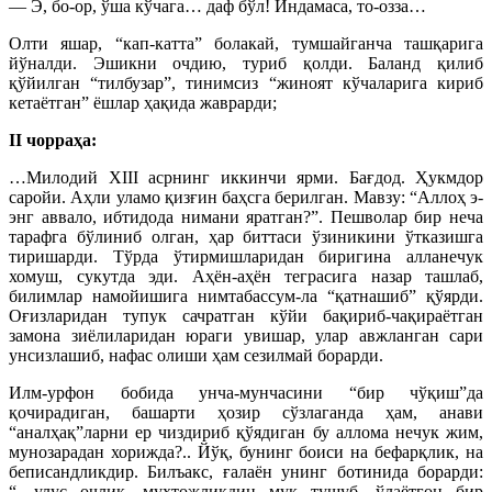
— Э, бо-ор, ўша кўчага… даф бўл! Индамаса, то-озза…
Олти яшар, “кап-катта” болакай, тумшайганча ташқарига
йўналди. Эшикни очдию, туриб қолди. Баланд қилиб
қўйилган “тилбузар”, тинимсиз “жиноят кўчаларига кириб
кетаётган” ёшлар ҳақида жаврарди;
II чорраҳа:
…Милодий XIII асрнинг иккинчи ярми. Бағдод. Ҳукмдор
саройи. Аҳли уламо қизғин баҳсга берилган. Мавзу: “Аллоҳ э-
энг аввало, ибтидода нимани яратган?”. Пешволар бир неча
тарафга бўлиниб олган, ҳар биттаси ўзиникини ўтказишга
тиришарди. Тўрда ўтирмишларидан биригина алланечук
хомуш, сукутда эди. Аҳён-аҳён теграсига назар ташлаб,
билимлар намойишига нимтабассум-ла “қатнашиб” қўярди.
Оғизларидан тупук сачратган кўйи бақириб-чақираётган
замона зиёлиларидан юраги увишар, улар авжланган сари
унсизлашиб, нафас олиши ҳам сезилмай борарди.
Илм-урфон бобида унча-мунчасини “бир чўқиш”да
қочирадиган, башарти ҳозир сўзлаганда ҳам, анави
“аналҳақ”ларни ер чиздириб қўядиган бу аллома нечук жим,
мунозарадан хорижда?.. Йўқ, бунинг боиси на бефарқлик, на
беписандликдир. Билъакс, ғалаён унинг ботинида борарди:
“…улус очлиқ, муҳтожлиқдин мук тушуб, ўлаётғон бир