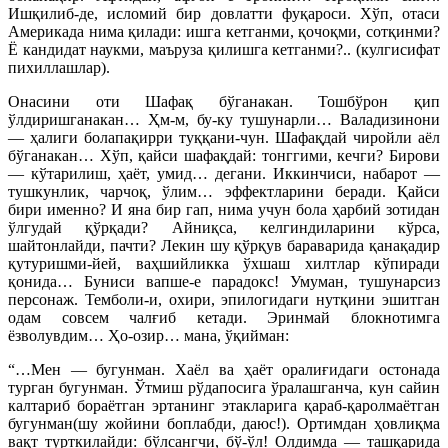
Ишқилиб-де, исломий бир довлатти фуқароси. Хўп, отаси
Америкада нима қилади: ишга кетганми, қочоқми, сотқинми?
Ё кандидат наукми, маъруза қилишга кетганми?.. (кулгисифат
пихиллашлар).
Онасини оти Шафақ бўганакан. Тошбўрон қип
ўлдиришганакан… Ҳм-м, бу-ку тушунарли… Валадизинони
— ҳалиги болапақирри туққани-чун. Шафақдай чиройли аёл
бўганакан… Хўп, қайси шафақдай: тонггими, кечги? Бирови
— кўтарилиш, ҳаёт, умид… дегани. Иккинчиси, набарот —
тушкунлик, чарчоқ, ўлим… эффектларини беради. Қайси
бири именно? И яна бир гап, нима учун бола ҳарбий зотидан
ўлгудай қўрқади? Айниқса, келгиндиларини кўрса,
шайтонлайди, пачти? Лекин шу қўрқув бараварида қанақадир
қутуришми-йей, ваҳшийликка ўхшаш хилтлар кўпиради
қонида… Буниси вапше-е парадокс! Умуман, тушунарсиз
персонаж. Темболи-и, охири, эпилогидаги нутқини эшитган
одам совсем чалғиб кетади. Эринмай блокнотимга
ёзволувдим… Ҳо-озир… мана, ўқийман:
“…Мен — бугунман. Хаёл ва ҳаёт оралиғидаги остонада
турган бугунман. Ўтмиш рўдапосига ўралашганча, кун сайин
калтариб бораётган эртанинг этакларига қараб-қаролмаётган
бугунман(шу жойини боплабди, даюс!). Ортимдан ҳовлиқма
вақт турткилайди: бўлсангчи, бў-ўл! Олдимда — ташқарида