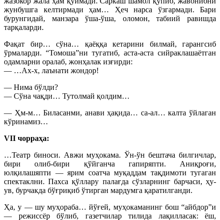
жазокор жала ҳам қуймади. Саркаш шамол қўпиб, жавонибни
жунбушга келтирмади ҳам… Ҳеч нарса ўзгармади. Бари
бурунгидай, манзара ўша-ўша, оломон, табиий равишда
тарқаларди.
Фақат бир… сўна… қаёққа кетарини билмай, гарангсиб
ўрмаларди. “Томоша”ни тугатиб, аста-аста сийраклашаётган
одамларни оралаб, жонҳалак изғирди:
— …Ах-х, лаънати жондор!
— Нима бўлди?
— Сўна чақди… Тутолмай қолдим…
— Ҳм-м… Биласанми, анави ҳақида… са-ал… калта ўйлаган
кўринамиз…
VII чорраҳа:
…Театр биноси. Авжи муҳокама. Ўн-ўн бештача билгичлар,
бири олиб-бири қўйганча гапиряпти. Аниқроғи,
юлқилашяпти — ярим соатча муқаддам тақдимоти тугаган
спектаклни. Пахса қўллару палағда сўзларнинг барчаси, ҳу-
ув, бурчакда бўғриқиб ўтирган мардумга қаратилганди.
Ҳа, у — шу муҳораба… йўғей, муҳокаманинг бош “айбдор”и
— режиссёр бўлиб, газетчилар тилида лақилласак: ёш,