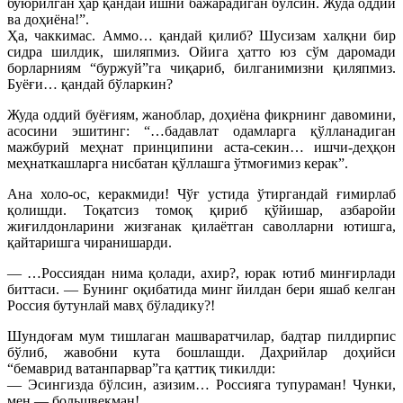
буюрилган ҳар қандай ишни бажарадиган бўлсин. Жуда оддий
ва доҳиёна!”.
Ҳа, чаккимас. Аммо… қандай қилиб? Шусизам халқни бир
сидра шилдик, шиляпмиз. Ойига ҳатто юз сўм даромади
борларниям “буржуй”га чиқариб, билганимизни қиляпмиз.
Буёғи… қандай бўларкин?
Жуда оддий буёғиям, жаноблар, доҳиёна фикрнинг давомини,
асосини эшитинг: “…бадавлат одамларга қўлланадиган
мажбурий меҳнат принципини аста-секин… ишчи-деҳқон
меҳнаткашларга нисбатан қўллашга ўтмоғимиз керак”.
Ана холо-ос, керакмиди! Чўғ устида ўтиргандай ғимирлаб
қолишди. Тоқатсиз томоқ қириб қўйишар, азбаройи
жиғилдонларини жизғанак қилаётган саволларни ютишга,
қайтаришга чиранишарди.
— …Россиядан нима қолади, ахир?, юрак ютиб минғирлади
биттаси. — Бунинг оқибатида минг йилдан бери яшаб келган
Россия бутунлай мавҳ бўладику?!
Шундоғам мум тишлаган машваратчилар, бадтар пилдирпис
бўлиб, жавобни кута бошлашди. Даҳрийлар доҳийси
“бемаврид ватанпарвар”га қаттиқ тикилди:
— Эсингизда бўлсин, азизим… Россияга тупураман! Чунки,
мен — большвекман!