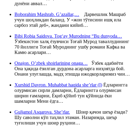
дунёни аввал…
Boborahim Mashrab. G’azallar,…
Дарвешлик Машраб
учун шоҳликдан баланд. У «жон тўтисини ишқ ила
сарбоз этай деб», жандани кийиб…
Bibi Robia Saidova. Tog‘ay Murodning “Bu dunyoda…
Ўзбекистон халқ ёзувчиси Тоғай Мурод таваллудининг
70 йиллиги Тоғай Муроднинг ушбу романи Кафка ва
Камю асарлари…
Onajon. O’zbek shoirlarining onaga…
Ўзбек адабиёти
Она ҳақида ёзилган дурдона асарларга ниҳоятда бой.
Онани улуғлашда, мадҳ этишда ижодкорларимиз чин…
Xurshid Davron. Muhabbat haqida she’rlar (I)
Ёдларингга
олурмисан сирли дамларни, Ёдларингга олурмисан
ширин ғамларни, Ёқиб қўйиб тун қўйнида ёки
шамларни Мени ёдга…
Guljamol Asqarova. She’rlar.
Шоир қачон шеър ёзади?
Шу саволни кўп таҳлил этаман. Назаримда, шеър
туғилиши учун шоир руҳини…