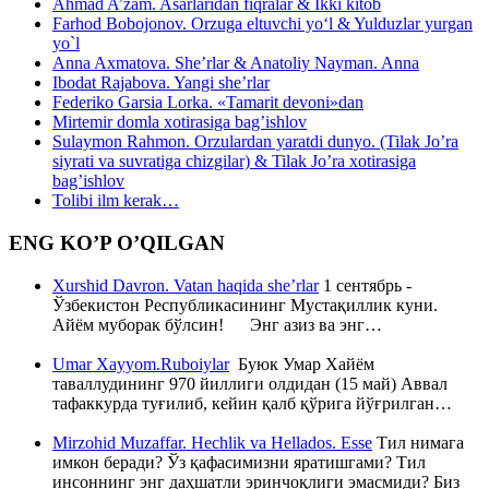
Ahmad A’zam. Asarlaridan fiqralar & Ikki kitob
Farhod Bobojonov. Orzuga eltuvchi yo‘l & Yulduzlar yurgan
yo`l
Anna Axmatova. She’rlar & Anatoliy Nayman. Anna
Ibodat Rajabova. Yangi she’rlar
Federiko Garsia Lorka. «Tamarit devoni»dan
Mirtemir domla xotirasiga bag’ishlov
Sulaymon Rahmon. Orzulardan yaratdi dunyo. (Tilak Jo’ra
siyrati va suvratiga chizgilar) & Tilak Jo’ra xotirasiga
bag’ishlov
Tolibi ilm kerak…
ENG KO’P O’QILGAN
Xurshid Davron. Vatan haqida she’rlar
1 сентябрь -
Ўзбекистон Республикасининг Мустақиллик куни.
Айём муборак бўлсин! Энг азиз ва энг…
Umar Xayyom.Ruboiylar
Буюк Умар Хайём
таваллудининг 970 йиллиги олдидан (15 май) Аввал
тафаккурда туғилиб, кейин қалб қўрига йўғрилган…
Mirzohid Muzaffar. Hechlik va Hellados. Esse
Тил нимага
имкон беради? Ўз қафасимизни яратишгами? Тил
инсоннинг энг даҳшатли эринчоқлиги эмасмиди? Биз