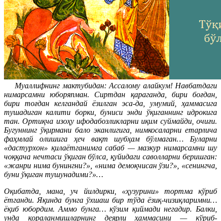
Муаллифнинг мактубидан: Ассалому алайкум! Навбатдаги
нимарсамни юборяпман. Сиртдан қараганда, бири боғдан,
бири тоғдан келгандай ёзилган эса-да, умумий, ҳаммасига
тушадиган калити борки, буниси энди ўқиганнинг идрокига
тан. Ортиқча изоҳу ифодабозликларни иқим суймайди, очиғи.
Бугуннинг ўқирмани бало эканлигига, нимкосаларни етарлича
фаҳмлай олишига ҳеч вақт шубҳам бўлмаган… Буларни
«дастурхон» қилаётганимга сабаб — мазкур нимарсамни шу
чоққача нечтаси ўқиган бўлса, қуйидаги саволларни беришган:
«жанри нима бунингни?», «нима демоқчисан ўзи?», «сенингча,
буни ўқиган тушунадими?»…
Оқибатда, мана, уч йилдирки, «ҳузурини» тортма кўриб
ётганди. Яқинда бунга ўхшаш бир тўда ёзиқ-чизиқларимни…
ёқиб юбордим. Аммо бунга… кўзим қиймади негадир. Балки,
унда қораланмишларнинг деярли ҳаммасини — кўриб-