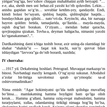
yirtgan”rog‘iga, beo‘xshov chiqqan muhabbatini aytib beryapti: “…
e-e, aka, shetib men uni behaz-zil yaxshi ko‘rib qoluvdim. Lekin…
anishu gapidan so‘g‘in… sovublar ketdim-yey, qandaydir. Endi,
kimdi bolasi bo‘sayam, qishloq haqida, qishloqliqlar haqida…
bundaychikan gap qilishi… nato‘vri-da. Keyinchi, aka, bir narsaga
hayron qoldim: betida, tamaqlarida, qo‘llarida… mayda-mayda,
oqish dog‘lari borakan. O‘ziyam… mendan battar qaracha,
qovjiraqqina qizakan. Tovba-a, deyman haligacha, nimasini yaxshi
ko‘rganakanman?..”.
Dardkashining dami ichiga tushib borar, axir uning-da olamidagi bir
shahar “shalola”si — faqat tok kuchi, sun’iy quvvat bilan
ishlaydigan “favvora”ga do‘nib borardi, nazdida;
IV chorraha:
…1917 yil. Dekabrning boshlari. Petrograd. Muvaqqat markazqo‘m
binosi. Navbatdagi maxfiy kengash. O‘ng‘aysiz sukunat. Aftodahol
a’zolar bir-biriga savolomuz qarab qo‘ymoqda: sa-al
oshirvormadimikan?
Nima emish: “Agar hokimiyatni qo‘lda tutib qolishga muvaffaq
bo‘linsa… mamlakatning hamma boyligini ham qo‘lga olish
kerak… Hamma g‘allani, hamma oziq-ovqat mahsulotini, hamma
turarjoylarni, xullas, odamlarning tirikligi nimaga bog‘liq bo‘lsa,
shularning barini egallash kerak. So‘ngra ularni shunday taqsimlash