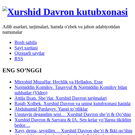
Adib asarlari, tarjimalari, hamda o'zbek va jahon adabiyotidan
namunalar
Bosh sahifa
Sayt xaritasi
Qiziqarli saytlar
RSS
ENG SO’NGGI
Mirzohid Muzaffar. Hechlik va Hellados. Esse
Najmiddin Komilov. Tasavvuf & Najmiddin Komilov bilan
suhbatlar (Video)
Attila Ilxan. She’rlar. Xurshid Davron tarjimalari
Rajab Xolbek. Xurshid Davron va uning kutubxonasi haqida
Abduhamid Pardayev. Yangi to’rtliklar
Unutayin degandim seni… Xurshid Davron she’ri & Qo’shiq
Xurshid Davron & Sarvara & IA. Sen kelar yo’llarga tikildim
bedor…
Xayr, dema, sevgilim… Xurshid Davron she’ri & Ikki qo’shiq