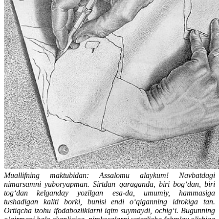
Muallifning maktubidan: Assalomu alaykum! Navbatdagi
nimarsamni yuboryapman. Sirtdan qaraganda, biri bog‘dan, biri
tog‘dan kelganday yozilgan esa-da, umumiy, hammasiga
tushadigan kaliti borki, bunisi endi o‘qiganning idrokiga tan.
Ortiqcha izohu ifodabozliklarni iqim suymaydi, ochig‘i. Bugunning