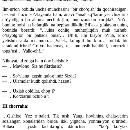
Ilm-urfon bobida uncha-munchasini “bir cho‘qish”da qochiradigan,
basharti hozir so‘zlaganda ham, anavi “analhaq”larni yer chizdirib
qo‘yadigan bu alloma nechuk jim, munozaradan xorijda?.. Yo‘q,
buning boisi na befarqlik, na bepisandlikdir. Bil’aks, g‘alayon uning
botinida borardi: “…ulus ochliq, muhtojliqdin muk tushub,
o‘layotg‘on bir pallada bular… Uh-h, ilm bisyor o‘lub, idrok
yetishmasa-da muammo… Valek, ko‘ngul bu kun… bo‘lak bir
taraddud ichra? Go‘yo, hademay, u… munosib habibini, hamrozini
topg‘usi… Vallo-oh!..”.
Nihoyat, ul zotga ham dov berishdi:
— …Mavlono, Siz ne fikrdasiz?
— …So‘ylang, taqsir, qulog‘imiz Sizda?
— …Ulamolar kutib qolishdi, hazrat?
— …Uxlab qoldilar, chog‘i?
— …Ko‘zlarini ochib-a?;
III chorraha:
…Qishloq. Yoz o‘rtalari. Tik tush. Yangi hovlining chala-yarim
sozlangan xonalaridan birida ikki yigitcha, yonma-yon o‘tiribdi.
Bittasi — yoshi kichikrog‘i, ikkinchisi — “ko‘p ko‘ylak