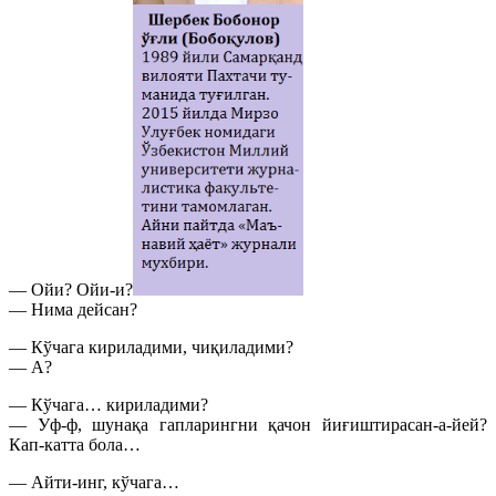
— Ойи? Ойи-и?
— Нима дейсан?
— Кўчага кириладими, чиқиладими?
— А?
— Кўчага… кириладими?
— Уф-ф, шунақа гапларингни қачон йиғиштирасан-а-йей?
Кап-катта бола…
— Айти-инг, кўчага…