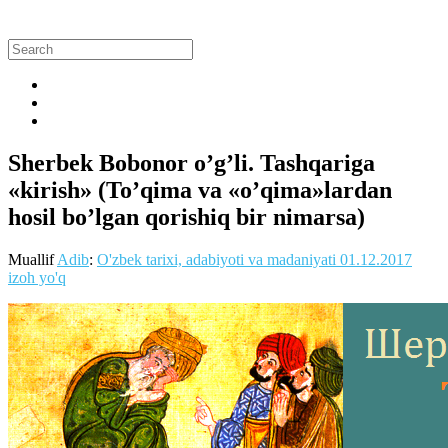
Sherbek Bobonor o’g’li. Tashqariga
«kirish» (To’qima va «o’qima»lardan
hosil bo’lgan qorishiq bir nimarsa)
Muallif
Adib
:
O'zbek tarixi, adabiyoti va madaniyati
01.12.2017
izoh yo'q