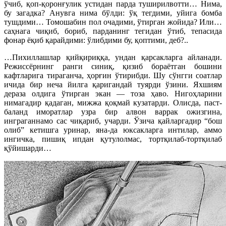
ўчиб, қоп-қоронғулик устидан парда туширилвотти… Нима,
бу загадка? Анувга нима бўлди: ўқ тегдими, уйига бомба
тушдими… Томошабин пол очадими, ўтирган жойида? Или…
саҳнага чиқиб, бориб, парданинг тегидан ўтиб, тепасида
фонар ёқиб қарайдими: ўлибдими бу, қоптими, деб?..
…Пихиллашлар қийқириққа, ундан қарсакларга айланади.
Режиссёрнинг ранги синиқ, қизиб бораётган бошини
кафтларига тираганча, ҳорғин ўтирибди. Шу сўнгги соатлар
ичида бир неча йилга қаригандай туярди ўзини. Яхшиям
дераза олдига ўтирган экан — тоза ҳаво. Нигоҳларини
нимагадир қадаган, мижжа қоқмай кузатарди. Олисда, паст-
баланд иморатлар узра бир алвон варрак ожизгина,
инграганнамо сас чиқариб, учарди. Ўзича қайларгадир “бош
олиб” кетишга уринар, яна-да юксакларга интилар, аммо
ингичка, пишиқ ипдан қутулолмас, тортқилаб-тортқилаб
қўйишарди…