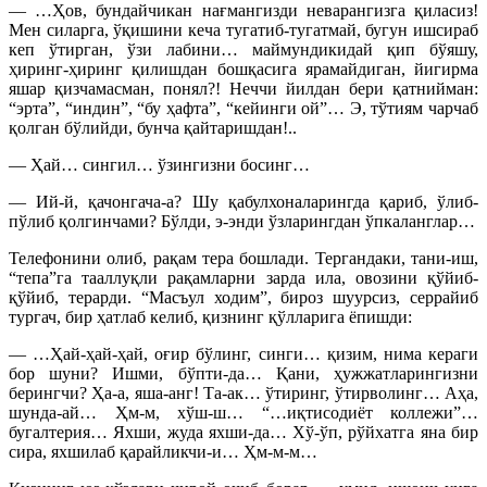
— …Ҳов, бундайчикан нағмангизди неварангизга қиласиз!
Мен силарга, ўқишини кеча тугатиб-тугатмай, бугун ишсираб
кеп ўтирган, ўзи лабини… маймундикидай қип бўяшу,
ҳиринг-ҳиринг қилишдан бошқасига ярамайдиган, йигирма
яшар қизчамасман, понял?! Неччи йилдан бери қатнийман:
“эрта”, “индин”, “бу ҳафта”, “кейинги ой”… Э, тўтиям чарчаб
қолган бўлийди, бунча қайтаришдан!..
— Ҳай… сингил… ўзингизни босинг…
— Ий-й, қачонгача-а? Шу қабулхоналарингда қариб, ўлиб-
пўлиб қолгинчами? Бўлди, э-энди ўзларингдан ўпкаланглар…
Телефонини олиб, рақам тера бошлади. Тергандаки, тани-иш,
“тепа”га тааллуқли рақамларни зарда ила, овозини қўйиб-
қўйиб, терарди. “Масъул ходим”, бироз шуурсиз, серрайиб
тургач, бир ҳатлаб келиб, қизнинг қўлларига ёпишди:
— …Ҳай-ҳай-ҳай, оғир бўлинг, синги… қизим, нима кераги
бор шуни? Ишми, бўпти-да… Қани, ҳужжатларингизни
берингчи? Ҳа-а, яша-анг! Та-ак… ўтиринг, ўтирволинг… Аҳа,
шунда-ай… Ҳм-м, хўш-ш… “…иқтисодиёт коллежи”…
бугалтерия… Яхши, жуда яхши-да… Хў-ўп, рўйхатга яна бир
сира, яхшилаб қарайликчи-и… Ҳм-м-м…