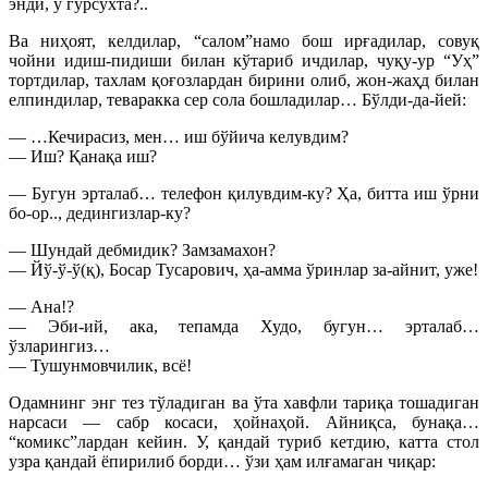
энди, у гўрсўхта?..
Ва ниҳоят, келдилар, “салом”намо бош ирғадилар, совуқ
чойни идиш-пидиши билан кўтариб ичдилар, чуқу-ур “Уҳ”
тортдилар, тахлам қоғозлардан бирини олиб, жон-жаҳд билан
елпиндилар, теваракка сер сола бошладилар… Бўлди-да-йей:
— …Кечирасиз, мен… иш бўйича келувдим?
— Иш? Қанақа иш?
— Бугун эрталаб… телефон қилувдим-ку? Ҳа, битта иш ўрни
бо-ор.., дедингизлар-ку?
— Шундай дебмидик? Замзамахон?
— Йў-ў-ў(қ), Босар Тусарович, ҳа-амма ўринлар за-айнит, уже!
— Ана!?
— Эби-ий, ака, тепамда Худо, бугун… эрталаб…
ўзларингиз…
— Тушунмовчилик, всё!
Одамнинг энг тез тўладиган ва ўта хавфли тариқа тошадиган
нарсаси — сабр косаси, ҳойнаҳой. Айниқса, бунақа…
“комикс”лардан кейин. У, қандай туриб кетдию, катта стол
узра қандай ёпирилиб борди… ўзи ҳам илғамаган чиқар: