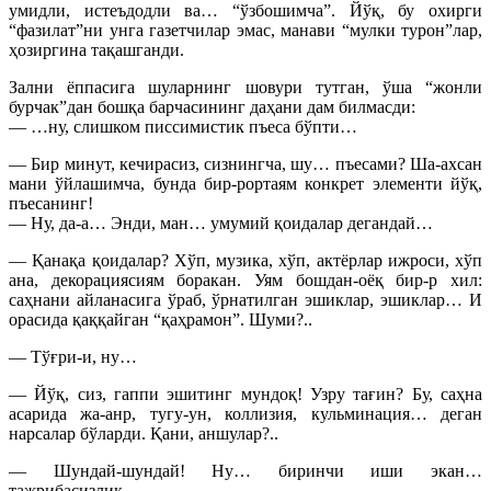
умидли, истеъдодли ва… “ўзбошимча”. Йўқ, бу охирги
“фазилат”ни унга газетчилар эмас, манави “мулки турон”лар,
ҳозиргина тақашганди.
Зални ёппасига шуларнинг шовури тутган, ўша “жонли
бурчак”дан бошқа барчасининг даҳани дам билмасди:
— …ну, слишком писсимистик пъеса бўпти…
— Бир минут, кечирасиз, сизнингча, шу… пъесами? Ша-ахсан
мани ўйлашимча, бунда бир-рортаям конкрет элементи йўқ,
пъесанинг!
— Ну, да-а… Энди, ман… умумий қоидалар дегандай…
— Қанақа қоидалар? Хўп, музика, хўп, актёрлар ижроси, хўп
ана, декорациясиям боракан. Уям бошдан-оёқ бир-р хил:
саҳнани айланасига ўраб, ўрнатилган эшиклар, эшиклар… И
орасида қаққайган “қаҳрамон”. Шуми?..
— Тўғри-и, ну…
— Йўқ, сиз, гаппи эшитинг мундоқ! Узру тағин? Бу, саҳна
асарида жа-анр, тугу-ун, коллизия, кульминация… деган
нарсалар бўларди. Қани, аншулар?..
— Шундай-шундай! Ну… биринчи иши экан…
тажрибасизлик…