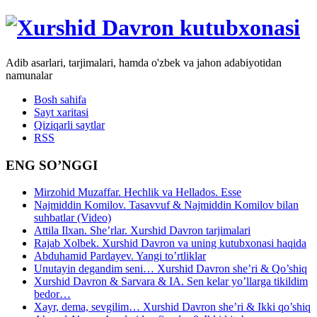
Adib asarlari, tarjimalari, hamda o'zbek va jahon adabiyotidan
namunalar
Bosh sahifa
Sayt xaritasi
Qiziqarli saytlar
RSS
ENG SO’NGGI
Mirzohid Muzaffar. Hechlik va Hellados. Esse
Najmiddin Komilov. Tasavvuf & Najmiddin Komilov bilan
suhbatlar (Video)
Attila Ilxan. She’rlar. Xurshid Davron tarjimalari
Rajab Xolbek. Xurshid Davron va uning kutubxonasi haqida
Abduhamid Pardayev. Yangi to’rtliklar
Unutayin degandim seni… Xurshid Davron she’ri & Qo’shiq
Xurshid Davron & Sarvara & IA. Sen kelar yo’llarga tikildim
bedor…
Xayr, dema, sevgilim… Xurshid Davron she’ri & Ikki qo’shiq