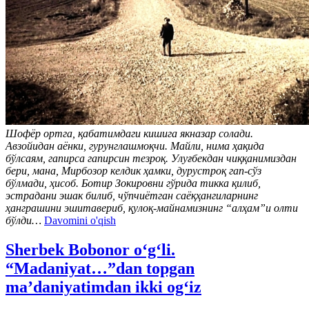
Шофёр ортга, қабатимдаги кишига якназар солади.
Авзойидан аёнки, гурунглашмоқчи. Майли, нима ҳақида
бўлсаям, гапирса гапирсин тезроқ. Улуғбекдан чиққанимиздан
бери, мана, Мирбозор келдик ҳамки, дурустроқ гап-сўз
бўлмади, ҳисоб. Ботир Зокировни гўрида тикка қилиб,
эстрадани эшак билиб, чўпчиётган саёқҳангиларнинг
ҳанграшини эшитавериб, қулоқ-майнамизнинг “алҳам”и олти
бўлди…
Davomini o'qish
Sherbek Bobonor o‘g‘li.
“Madaniyat…”dan topgan
ma’daniyatimdan ikki og‘iz