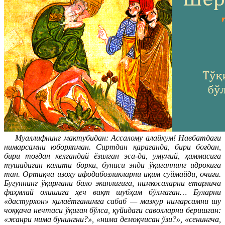
Муаллифнинг мактубидан: Ассалому алайкум! Навбатдаги
нимарсамни юборяпман. Сиртдан қараганда, бири боғдан,
бири тоғдан келгандай ёзилган эса-да, умумий, ҳаммасига
тушадиган калити борки, буниси энди ўқиганнинг идрокига
тан. Ортиқча изоҳу ифодабозликларни иқим суймайди, очиғи.
Бугуннинг ўқирмани бало эканлигига, нимкосаларни етарлича
фаҳмлай олишига ҳеч вақт шубҳам бўлмаган… Буларни
«дастурхон» қилаётганимга сабаб — мазкур нимарсамни шу
чоққача нечтаси ўқиган бўлса, қуйидаги саволларни беришган:
«жанри нима бунингни?», «нима демоқчисан ўзи?», «сенингча,