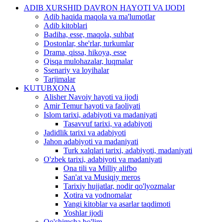
ADIB XURSHID DAVRON HAYOTI VA IJODI
Adib haqida maqola va ma'lumotlar
Adib kitoblari
Badiha, esse, maqola, suhbat
Dostonlar, she'rlar, turkumlar
Drama, qissa, hikoya, esse
Qisqa mulohazalar, luqmalar
Ssenariy va loyihalar
Tarjimalar
KUTUBXONA
Alisher Navoiy hayoti va ijodi
Amir Temur hayoti va faoliyati
Islom tarixi, adabiyoti va madaniyati
Tasavvuf tarixi, va adabiyoti
Jadidlik tarixi va adabiyoti
Jahon adabiyoti va madaniyati
Turk xalqlari tarixi, adabiyoti, madaniyati
O'zbek tarixi, adabiyoti va madaniyati
Ona tili va Milliy alifbo
San'at va Musiqiy meros
Tarixiy hujjatlar, nodir qo'lyozmalar
Xotira va yodnomalar
Yangi kitoblar va asarlar taqdimoti
Yoshlar ijodi
Qo'shimcha bo'lim