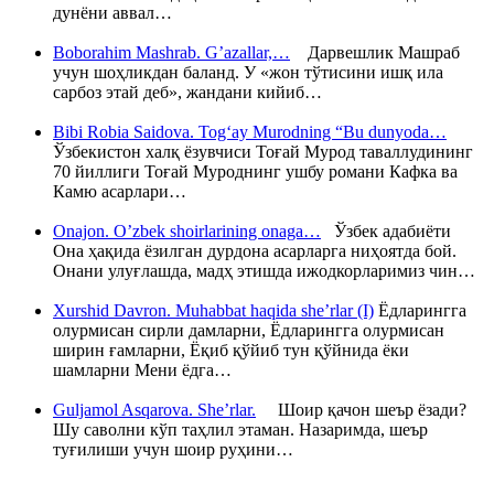
дунёни аввал…
Boborahim Mashrab. G’azallar,…
Дарвешлик Машраб
учун шоҳликдан баланд. У «жон тўтисини ишқ ила
сарбоз этай деб», жандани кийиб…
Bibi Robia Saidova. Tog‘ay Murodning “Bu dunyoda…
Ўзбекистон халқ ёзувчиси Тоғай Мурод таваллудининг
70 йиллиги Тоғай Муроднинг ушбу романи Кафка ва
Камю асарлари…
Onajon. O’zbek shoirlarining onaga…
Ўзбек адабиёти
Она ҳақида ёзилган дурдона асарларга ниҳоятда бой.
Онани улуғлашда, мадҳ этишда ижодкорларимиз чин…
Xurshid Davron. Muhabbat haqida she’rlar (I)
Ёдларингга
олурмисан сирли дамларни, Ёдларингга олурмисан
ширин ғамларни, Ёқиб қўйиб тун қўйнида ёки
шамларни Мени ёдга…
Guljamol Asqarova. She’rlar.
Шоир қачон шеър ёзади?
Шу саволни кўп таҳлил этаман. Назаримда, шеър
туғилиши учун шоир руҳини…