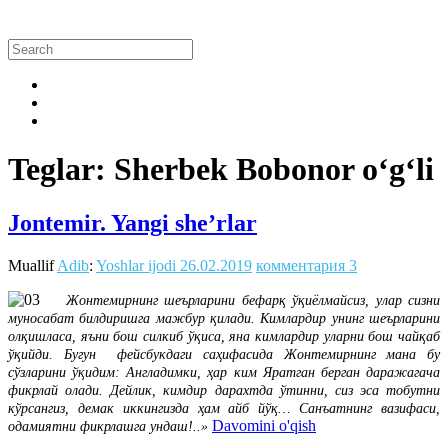
Teglar: Sherbek Bobonor o‘g‘li
Jontemir. Yangi she’rlar
Muallif
Adib
:
Yoshlar ijodi
26.02.2019
комментария 3
Жонтемирнинг шеърларини бефарқ ўқиёлмайсиз, улар сизни
муносабат билдиришга мажбур қилади. Кимлардир унинг шеърларини
олқишласа, яъни бош силкиб ўқиса, яна кимлардир уларни бош чайқаб
ўқийди. Бугун фейсбукдаги саҳифасида Жонтемирнинг мана бу
сўзларини ўқидим: Англадимки, ҳар ким Яратган берган даражагача
фикрлай олади. Дейлик, кимдир дарахтда ўтинни, сиз эса тобутни
кўрсангиз, демак иккингизда ҳам айб йўқ… Санъатнинг вазифаси,
Davomini o'qish
одамиятни фикрлашга ундаш!..»