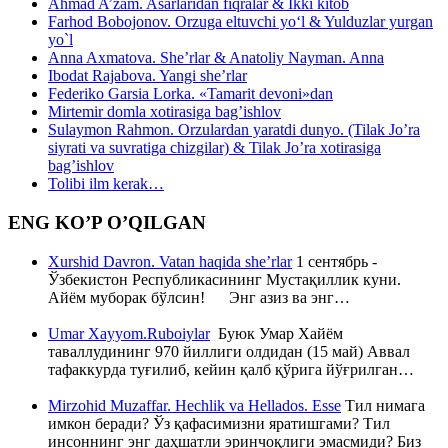
Ahmad A’zam. Asarlaridan fiqralar & Ikki kitob
Farhod Bobojonov. Orzuga eltuvchi yo‘l & Yulduzlar yurgan
yo`l
Anna Axmatova. She’rlar & Anatoliy Nayman. Anna
Ibodat Rajabova. Yangi she’rlar
Federiko Garsia Lorka. «Tamarit devoni»dan
Mirtemir domla xotirasiga bag’ishlov
Sulaymon Rahmon. Orzulardan yaratdi dunyo. (Tilak Jo’ra
siyrati va suvratiga chizgilar) & Tilak Jo’ra xotirasiga
bag’ishlov
Tolibi ilm kerak…
ENG KO’P O’QILGAN
Xurshid Davron. Vatan haqida she’rlar
1 сентябрь -
Ўзбекистон Республикасининг Мустақиллик куни.
Айём муборак бўлсин! Энг азиз ва энг…
Umar Xayyom.Ruboiylar
Буюк Умар Хайём
таваллудининг 970 йиллиги олдидан (15 май) Аввал
тафаккурда туғилиб, кейин қалб қўрига йўғрилган…
Mirzohid Muzaffar. Hechlik va Hellados. Esse
Тил нимага
имкон беради? Ўз қафасимизни яратишгами? Тил
инсоннинг энг даҳшатли эринчоқлиги эмасмиди? Биз