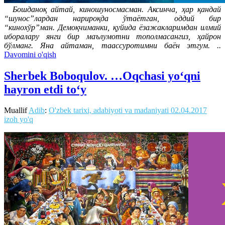
Бошданоқ айтай, киношуносмасман. Аксинча, ҳар қандай
“шунос”лардан нарироқда ўтаётган, оддий бир
“кинохўр”ман. Демоқчиманки, қуйида ёзажакларимдан илмий
иборалару янги бир маълумотни тополмасангиз, ҳайрон
бўлманг. Яна айтаман, таассуротимни баён этгум. ..
Davomini o'qish
Sherbek Boboqulov. …Oqchasi yo‘qni
hayron etdi to‘y
Muallif
Adib
:
O'zbek tarixi, adabiyoti va madaniyati
02.04.2017
izoh yo'q