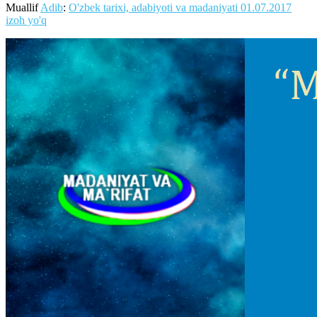
Muallif
Adib
:
O'zbek tarixi, adabiyoti va madaniyati
01.07.2017
izoh yo'q