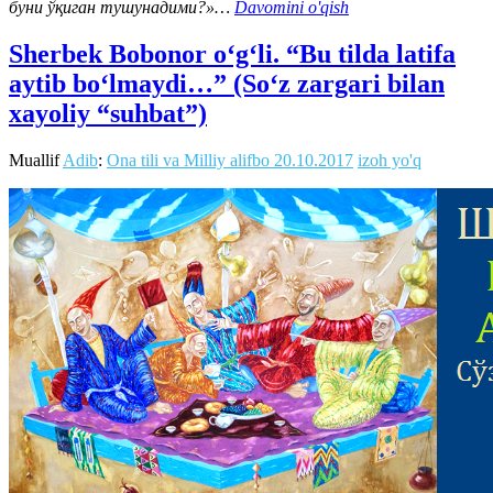
буни ўқиган тушунадими?»…
Davomini o'qish
Sherbek Bobonor o‘g‘li. “Bu tilda latifa
aytib bo‘lmaydi…” (So‘z zargari bilan
xayoliy “suhbat”)
Muallif
Adib
:
Ona tili va Milliy alifbo
20.10.2017
izoh yo'q