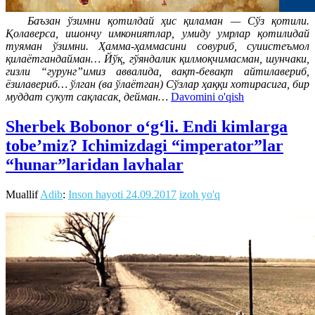
Баъзан ўзимни қотилдай ҳис қиламан — Сўз қотили.
Қолаверса, ишончу имкониятлар, умиду умрлар қотилидай
туяман ўзимни. Ҳамма-ҳаммасини совуриб, суиистеъмол
қилаётгандайман… Йўқ, гўяндалик қилмоқчимасман, шунчаки,
гизли “гурунг”имиз аввалида, вақт-бевақт айтилавериб,
ёзилавериб… ўлган (ва ўлаётган) Сўзлар ҳаққи хотирасига, бир
муддат сукут сақласак, дейман…
Davomini o'qish
Sherbek Bobonor o‘g‘li. Endi kimlarga
tobe’miz? Ichimizdagi “imperator”lar
“hunar”laridan lavhalar
Muallif
Adib
:
Inson hayoti
24.09.2017
izoh yo'q