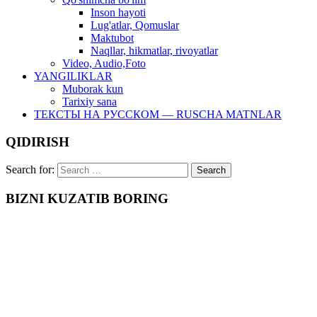
Inson hayoti
Lug'atlar, Qomuslar
Maktubot
Naqllar, hikmatlar, rivoyatlar
Video, Audio,Foto
YANGILIKLAR
Muborak kun
Tarixiy sana
ТЕКСТЫ НА РУССКОМ — RUSCHA MATNLAR
QIDIRISH
Search for:
BIZNI KUZATIB BORING