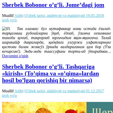
Sherbek Bobonor o’g’li. Jome’dagi jom
Muallif
Adib
:
O'zbek tarixi, adabiyoti va madaniyati
19.05.2018
izoh yo'q
Тан оламан: бул мутафаккир номи остида ёзилиб-
тарқалмиш рубоийларни ўқиб, ёдлаб, ўзимча оғзимнинг
таноби қочиб, такрорлаб юргичидим яқин-яқингача. Талай
ширакайф давраларда, қаёқдаги улгуржи улфатларнинг
қистови билан жомсўз ўрнида валдираганим ҳам бор (Ўзи
кечирсин!). Энди-энди таассуфини торти-иб ўтирибман…
Davomini o'qish
Sherbek Bobonor o’g’li. Tashqariga
«kirish» (To’qima va «o’qima»lardan
hosil bo’lgan qorishiq bir nimarsa)
Muallif
Adib
:
O'zbek tarixi, adabiyoti va madaniyati
01.12.2017
izoh yo'q