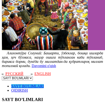
Алихонтўра Соғуний: Башарти, ўзбеклар, бошқа ишларда
ҳам, ҳеч бўлмаса, наҳор ошига тўпланган каби тўпланиб,
бирикса борми, дунёда бу миллатдан-да қудратлироқ миллат
топилмай қолади.
Davomini o'qish
РУССКИЙ
ENGLISH
SAYT BO'LIMLARI
QIDIRISH
SAYT BO’LIMLARI