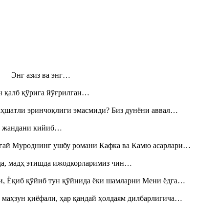
н! Энг азиз ва энг…
н қалб қўрига йўғрилган…
аҳшатли эринчоқлиги эмасмиди? Биз дунёни аввал…
», жандани кийиб…
Тоғай Муроднинг ушбу романи Кафка ва Камю асарлари…
шда, мадҳ этишда ижодкорларимиз чин…
и, Ёқиб қўйиб тун қўйнида ёки шамларни Мени ёдга…
 маҳзун қиёфали, ҳар қандай ҳолдаям дилбарлигича…