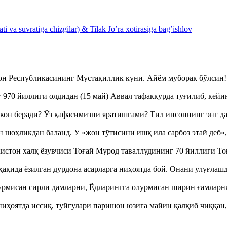
 va suvratiga chizgilar) & Tilak Jo’ra xotirasiga bag’ishlov
тон Республикасининг Мустақиллик куни. Айём муборак бўлси
970 йиллиги олдидан (15 май) Аввал тафаккурда туғилиб, кейи
кон беради? Ўз қафасимизни яратишгами? Тил инсоннинг энг д
оҳликдан баланд. У «жон тўтисини ишқ ила сарбоз этай деб
истон халқ ёзувчиси Тоғай Мурод таваллудининг 70 йиллиги 
ақида ёзилган дурдона асарларга ниҳоятда бой. Онани улуғла
урмисан сирли дамларни, Ёдларингга олурмисан ширин ғамларн
ҳоятда иссиқ, туйғулари паришон юзига майин қалқиб чиққан,