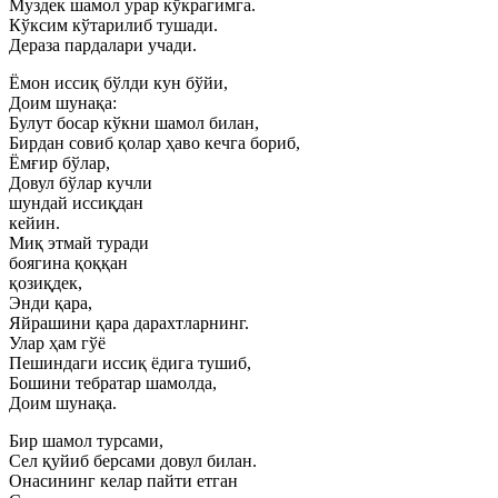
Муздек шамол урар кўкрагимга.
Кўксим кўтарилиб тушади.
Дераза пардалари учади.
Ёмон иссиқ бўлди кун бўйи,
Доим шунақа:
Булут босар кўкни шамол билан,
Бирдан совиб қолар ҳаво кечга бориб,
Ёмғир бўлар,
Довул бўлар кучли
шундай иссиқдан
кейин.
Миқ этмай туради
боягина қоққан
қозиқдек,
Энди қара,
Яйрашини қара дарахтларнинг.
Улар ҳам гўё
Пешиндаги иссиқ ёдига тушиб,
Бошини тебратар шамолда,
Доим шунақа.
Бир шамол турсами,
Сел қуйиб берсами довул билан.
Онасининг келар пайти етган