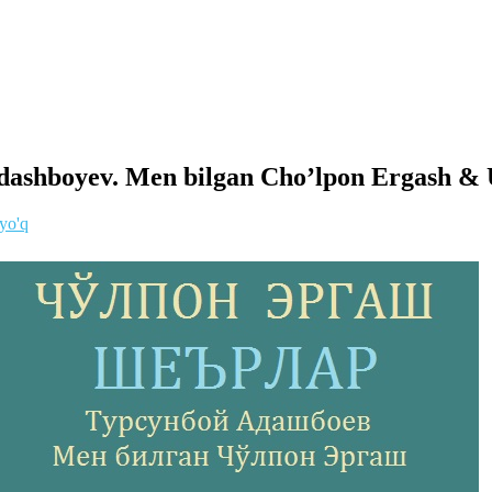
dashboyev. Men bilgan Cho’lpon Ergash & U
 yo'q