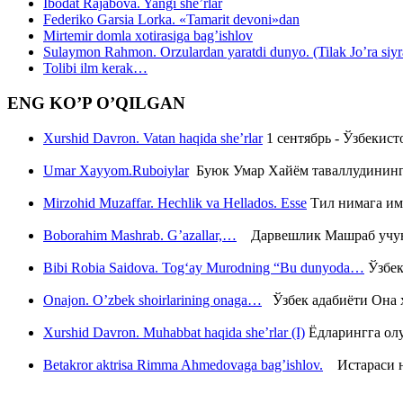
Ibodat Rajabova. Yangi she’rlar
Federiko Garsia Lorka. «Tamarit devoni»dan
Mirtemir domla xotirasiga bag’ishlov
Sulaymon Rahmon. Orzulardan yaratdi dunyo. (Tilak Jo’ra siyrati
Tolibi ilm kerak…
ENG KO’P O’QILGAN
Xurshid Davron. Vatan haqida she’rlar
1 сентябрь - Ўзбекис
Umar Xayyom.Ruboiylar
Буюк Умар Хайём таваллудининг 
Mirzohid Muzaffar. Hechlik va Hellados. Esse
Тил нимага им
Boborahim Mashrab. G’azallar,…
Дарвешлик Машраб учун ш
Bibi Robia Saidova. Tog‘ay Murodning “Bu dunyoda…
Ўзбек
Onajon. O’zbek shoirlarining onaga…
Ўзбек адабиёти Она ҳ
Xurshid Davron. Muhabbat haqida she’rlar (I)
Ёдларингга ол
Betakror aktrisa Rimma Ahmedovaga bag’ishlov.
Истараси ни