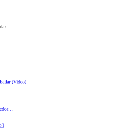
alar
atlar (Video)
 bedor…
o`l