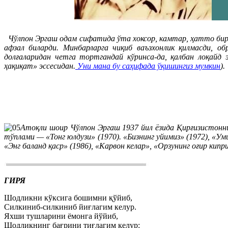
Чўлпон Эргаш одам сифатида ўта хоксор, камтар, ҳатто биро
афзал биларди. Минбарларга чиқиб ваъзхонлик қилмасди, о
долғаларидан четга тортгандай кўринса-да, қалбан лоқайд 
ҳақиқат» эссесидан.
Уни мана бу саҳифада ўқишингиз мумкин
).
Атоқли шоир Чўлпон Эргаш 1937 йил ёзида Қирғизистон
тўплами — «Тонг юлдузи» (1970). «Бизнинг уйимиз» (1972), «Уми
«Энг баланд қаср» (1986), «Карвон келар», «Орзунинг оғир кип
ГИРЯ
Шодликни кўксига бошимни қўйиб,
Силкиниб-силкиниб йиғлагим келур.
Яхши тушларини ёмонга йўйиб,
Шодликнинг бағрини тиғлагим келур: