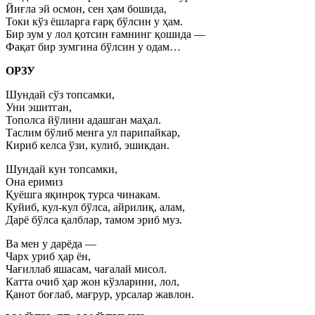
Йиғла эй осмон, сен ҳам бошида,
Токи кўз ёшларга ғарқ бўлсин у ҳам.
Бир зум у лол қотсин ғамнинг қошида —
Фақат бир зумгина бўлсин у одам…
ОРЗУ
Шундай сўз топсамки,
Уни эшитган,
Тополса йўлини адашган маҳал.
Таслим бўлиб менга ул парипайкар,
Кириб келса ўзи, кулиб, эшикдан.
Шундай кун топсамки,
Она еримиз
Қуёшга яқинроқ турса чинакам.
Куйиб, кул-кул бўлса, айрилиқ, алам,
Дарё бўлса қалблар, тамом эриб муз.
Ва мен у дарёда —
Чарх уриб ҳар ён,
Чағиллаб яшасам, чағалай мисол.
Катта очиб ҳар жон кўзларини, лол,
Қанот боғлаб, мағрур, урсалар жавлон.