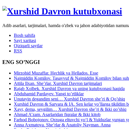
Adib asarlari, tarjimalari, hamda o'zbek va jahon adabiyotidan namun
Bosh sahifa
Sayt xaritasi
Qiziqarli saytlar
RSS
ENG SO’NGGI
Mirzohid Muzaffar. Hechlik va Hellados. Esse
Najmiddin Komilov. Tasavvuf & Najmiddin Komilov bilan suhb
Attila Ilxan. She’rlar. Xurshid Davron tarjimalari
Rajab Xolbek. Xurshid Davron va uning kutubxonasi haqida
Abduhamid Pardayev. Yangi to’rtliklar
Unutayin degandim seni… Xurshid Davron she’ri & Qo’shiq
Xurshid Davron & Sarvara & IA. Sen kelar yo’llarga tikildim
Xayr, dema, sevgilim… Xurshid Davron she’ri & Ikki qo’shiq
Ahmad A’zam. Asarlaridan fiqralar & Ikki kitob
Farhod Bobojonov. Orzuga eltuvchi yo‘l & Yulduzlar yurgan y
Anna Axmatova. She’rlar & Anatoliy Nayman. Anna