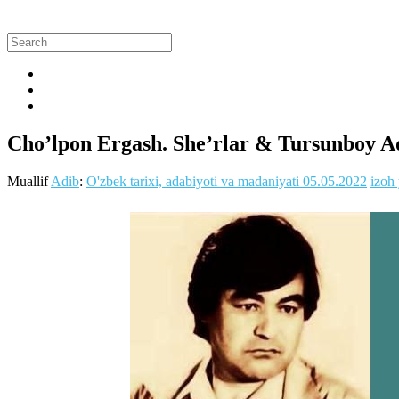
Cho’lpon Ergash. She’rlar & Tursunboy A
Muallif
Adib
:
O'zbek tarixi, adabiyoti va madaniyati
05.05.2022
izoh