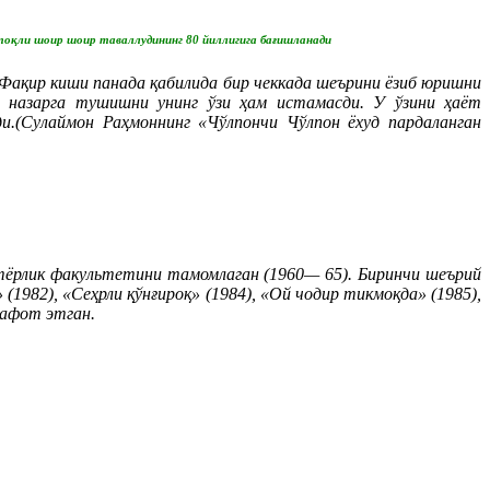
оқли шоир шоир таваллудининг 80 йиллигига бағишланади
Фақир киши панада қабилида бир чеккада шеърини ёзиб юришни
, назарга тушишни унинг ўзи ҳам истамасди. У ўзини ҳаёт
ди.(Сулаймон Раҳмоннинг «Чўлпончи Чўлпон ёхуд пардаланган
тёрлик факультетини тамомлаган (1960— 65). Биринчи шеърий
 (1982), «Сеҳрли қўнғироқ» (1984), «Ой чодир тикмоқда» (1985),
вафот этган.