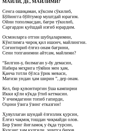
МАЙЛИ, ДЕ, МАЙЛИМИ?
Сенга ошиқаман, кўксим сўкилиб,
Бўйингга бўйтумор муштдай юрагим.
Ойни тополмасдан, бағри тўкилиб,
Саргардон қуёшдай изғиб юрардим.
Осмонларга отгин шубҳаларимни,
Кўнглимга чироқ қил ишонч, майлингни.
Соғинтириб ёлғиз онам бағрини,
Сени топганимни айтсам, майлими?
“Билгин-у, билмаган у-бу демасин,
Набира меҳрига тўяйин мен ҳам,
Қанча тотли бўлса ўрик меваси,
Мағизи ундан ҳам ширин ”, дер онам.
Кел, бир қувонтиргин ўша кампирни
Икки қўли кўкда ўтиб кетмасин.
У ичимдагини топиб гапирди,
Оҳини ўзига ўзинг етказгин!
Ҳувуллаган шундай ёлғизлик қурсин,
Ёлғиз чақмоқ тошдан чиқмайди олов.
Бир ўзинг йиғламоқ у ёқда турсин,
Кулсанг ҳам кулгили, эшитса биров.