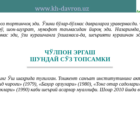
Ат
з тортинчоқ эди. Ўзини бўлар-бўлмас давраларга уравермасди. 
брў, шон-шуҳрат, мукофот таъмасидан йироқ эди. Назаримда
эмас эди, ўзи курашчанга ўхшамаса-да, шеърияти курашчан э
ЧЎЛПОН ЭРГАШ
ШУНДАЙ СЎЗ ТОПСАМКИ
нинг Ўш шаҳрида туғилган. Тошкент санъат институтининг ак
д чироғи» (1979), «Баҳор орзулари» (1980), «Тонг отар садолари»
риклари» (1990) каби шеърий асарлар муаллифи. Шоир 2010 йшда 