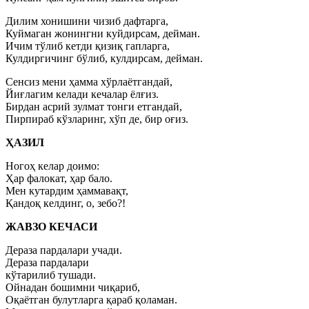
Дилим хонишини чизиб дафтарга,
Куймаган жонингни куйдирсам, дейман.
Ичим тўлиб кетди қизиқ гапларга,
Кулдиргичинг бўлиб, кулдирсам, дейман.
Сенсиз мени ҳамма хўрлаётгандай,
Йиғлагим келади кечалар ёлғиз.
Бирдан асрий зулмат тонги етгандай,
Пирпираб кўзларинг, хўп де, бир оғиз.
ҲАЗИЛ
Ногоҳ келар доимо:
Ҳар фалокат, ҳар бало.
Мен кутардим ҳаммавақт,
Қандоқ келдинг, о, зебо?!
ЖАВЗО КЕЧАСИ
Дераза пардалари учади.
Дераза пардалари
кўтарилиб тушади.
Ойнадан бошимни чиқариб,
Оқаётган булутларга қараб қоламан.