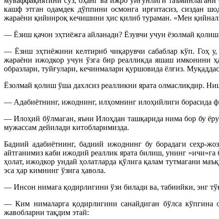
муваффақиятини сўз, оҳанг ва ижро уйғунлиги таъминлагани 
кашф этган одамдек дўппини осмонга ирғитасиз, сиздан шо
жараёни қийинроқ кечишини ҳис қилиб тураман. «Мен қийналиб
— Ёзиш қачон эҳтиёжга айланади? Ёзувчи учун ёзолмай қолиш
— Ёзиш эҳтиёжини келтириб чиқарувчи сабаблар кўп. Гоҳ у,
жараёни ижодкор учун ўзга бир реалликда яшаш имконини ҳа
образлари, туйғулари, кечинмалари қуршовида ёлғиз. Муқаддас
Ёзолмай қолиш ўша дахлсиз реалликни ярата олмасликдир. Ницш
— Адабиётнинг, ижоднинг, илҳомнинг илоҳийлиги борасида фи
— Илоҳий бўлмаган, яъни Илоҳдан ташқарида нима бор бу ёруғ
мужассам дейилади китобларимизда.
Бадиий адабиётнинг, бадиий ижоднинг бу борадаги сеҳр-жо
айтганимиз каби ижодий реаллик ярата билиш, унинг «ичи»га
ҳолат, ижодкор ундай ҳолатларда қўлига қалам тутмагани маъ
эса ҳар кимнинг ўзига ҳавола.
— Инсон нимага қодирлигини ўзи билади ва, табиийки, энг тўғ
— Ким нималарга қодирлигини санайдиган бўлса кўпгина о
жавобларни тақдим этай: