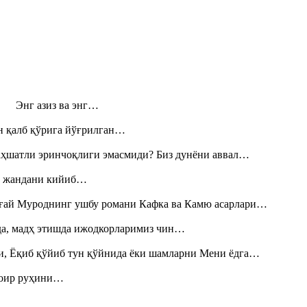
н! Энг азиз ва энг…
н қалб қўрига йўғрилган…
аҳшатли эринчоқлиги эмасмиди? Биз дунёни аввал…
», жандани кийиб…
Тоғай Муроднинг ушбу романи Кафка ва Камю асарлари…
шда, мадҳ этишда ижодкорларимиз чин…
и, Ёқиб қўйиб тун қўйнида ёки шамларни Мени ёдга…
шоир руҳини…