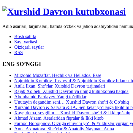
Adib asarlari, tarjimalari, hamda o'zbek va jahon adabiyotidan namun
Bosh sahifa
Sayt xaritasi
Qiziqarli saytlar
RSS
ENG SO’NGGI
Mirzohid Muzaffar. Hechlik va Hellados. Esse
Najmiddin Komilov. Tasavvuf & Najmiddin Komilov bilan suhb
Attila Ilxan. She’rlar. Xurshid Davron tarjimalari
Rajab Xolbek. Xurshid Davron va uning kutubxonasi haqida
Abduhamid Pardayev. Yangi to’rtliklar
Unutayin degandim seni… Xurshid Davron she’ri & Qo’shiq
Xurshid Davron & Sarvara & IA. Sen kelar yo’llarga tikildim
Xayr, dema, sevgilim… Xurshid Davron she’ri & Ikki qo’shiq
Ahmad A’zam. Asarlaridan fiqralar & Ikki kitob
Farhod Bobojonov. Orzuga eltuvchi yo‘l & Yulduzlar yurgan y
Anna Axmatova. She’rlar & Anatoliy Nayman. Anna