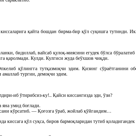
ссаларига қайта бошдан бирма-бир қўл суқишга тутинди. Икки
ланки, бидиллаб, вайсаб қулоқ-миясини егудек бўлса бўралатиб 
га қаролмади. Кулди. Кулгиси жуда беўхшов чиқди.
келиб қўлингга тутқазмоқчи эдим. Қизинг сўраётганини обе
 амаллаб тургин, демоқчи эдим.
дири-иб ўтирибсиз-ку!.. Қайси киссангизда эди, ўзи?
 яна умид боғлади.
сани кўрсатиб. — Қоғозга ўраб, жойлаб қўйгандим…
да киссага қўл суқса, биров бармоқларидан тутиб қоладигандек