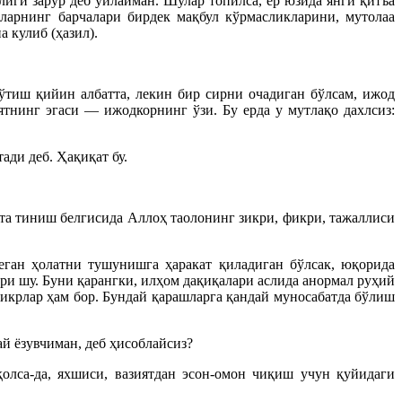
иги зарур деб ўйлайман. Шулар топилса, ер юзида янги қитъа
ларнинг барчалари бирдек мақбул кўрмасликларини, мутолаа
 кулиб (ҳазил).
ўтиш қийин албатта, лекин бир сирни очадиган бўлсам, ижод
тнинг эгаси — ижодкорнинг ўзи. Бу ерда у мутлақо дахлсиз:
ади деб. Ҳақиқат бу.
тта тиниш белгисида Аллоҳ таолонинг зикри, фикри, тажаллиси
еган ҳолатни тушунишга ҳаракат қиладиган бўлсак, юқорида
и шу. Буни қарангки, илҳом дақиқалари аслида анормал руҳий
фикрлар ҳам бор. Бундай қарашларга қандай муносабатда бўлиш
ай ёзувчиман, деб ҳисоблайсиз?
лса-да, яхшиси, вазиятдан эсон-омон чиқиш учун қуйидаги