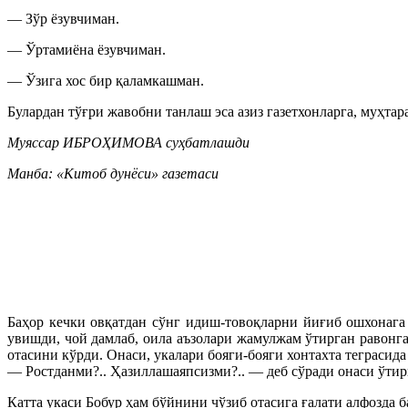
— Зўр ёзувчиман.
— Ўртамиёна ёзувчиман.
— Ўзига хос бир қаламкашман.
Булардан тўғри жавобни танлаш эса азиз газетхонларга, муҳтар
Муяссар ИБРОҲИМОВА суҳбатлашди
Манба: «Китоб дунёси» газетаси
Баҳор кечки овқатдан сўнг идиш-товоқларни йиғиб ошхонага
увишди, чой дамлаб, оила аъзолари жамулжам ўтирган равонг
отасини кўрди. Онаси, укалари бояги-бояги хонтахта теграсид
— Ростданми?.. Ҳазиллашаяпсизми?.. — деб сўради онаси ўтир
Катта укаси Бобур ҳам бўйнини чўзиб отасига ғалати алфозда 