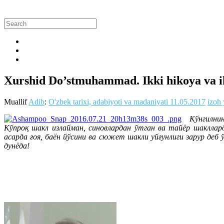
Xurshid Do’stmuhammad. Ikki hikoya va i
Muallif
Adib
:
O'zbek tarixi, adabiyoti va madaniyati
11.05.2017
izoh 
Кўнгилнин
Кўпроқ шакл излайман, синовлардан ўтган ва тайёр шакллар
асарда ғоя, баён йўсини ва сюжет шакли уйғунлиги зарур деб
дунёда!