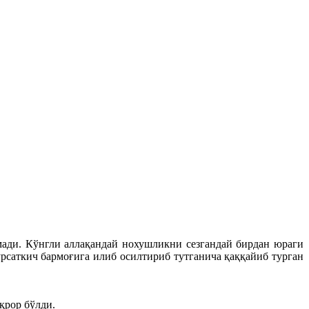
мади. Кўнгли аллақандай нохушликни сезгандай бирдан юраги
рсаткич бармоғига илиб осилтириб тутганича қаққайиб турган
қрор бўлди.