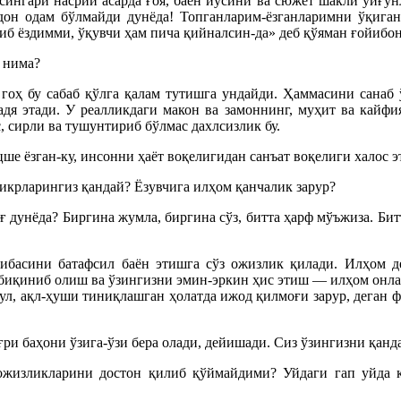
сингари насрий асарда ғоя, баён йўсини ва сюжет шакли уйғунл
дон одам бўлмайди дунёда! Топганларим-ёзганларимни ўқиган
 ёздимми, ўқувчи ҳам пича қийналсин-да» деб қўяман ғойибона
 нима?
 гоҳ бу сабаб қўлга қалам тутишга ундайди. Ҳаммасини санаб 
дя этади. У реалликдаги макон ва замоннинг, муҳит ва кайфия
, сирли ва тушунтириб бўлмас дахлсизлик бу.
е ёзган-ку, инсонни ҳаёт воқелигидан санъат воқелиги халос эт
крларингиз қандай? Ёзувчига илҳом қанчалик зарур?
 дунёда? Биргина жумла, биргина сўз, битта ҳарф мўъжиза. Би
зибасини батафсил баён этишга сўз ожизлик қилади. Илҳом д
 биқиниб олиш ва ўзингизни эмин-эркин ҳис этиш — илҳом онлар
қул, ақл-ҳуши тиниқлашган ҳолатда ижод қилмоғи зарур, деган 
ри баҳони ўзига-ўзи бера олади, дейишади. Сиз ўзингизни қанд
жизликларини достон қилиб қўймайдими? Уйдаги гап уйда қо