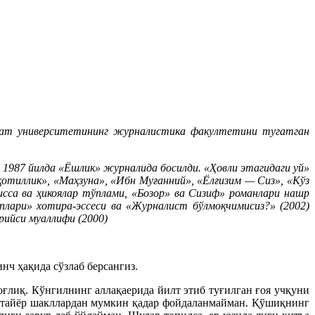
лат университетининг журналистика факултетини тугатган
н 1987 йилда «Ёшлик» журналида босилди. «Ҳовли этагидаги уй»
қотиллик», «Маҳзуна», «Ибн Муғанний», «Ёлғизим — Сиз», «Кўз
исса ва ҳикоялар тўплами, «Бозор» ва Сизиф» романлари нашр
лари» хотира-эссеси ва «Журналист бўлмоқчимисиз?» (2002)
рийси муаллифи (2000)
ч ҳақида сўзлаб берсангиз.
ғлиқ. Кўнгилнинг аллақаерида йилт этиб туғилган ғоя учқуни
ва тайёр шакллардан мумкин қадар фойдаланмайман. Қўшиқнинг