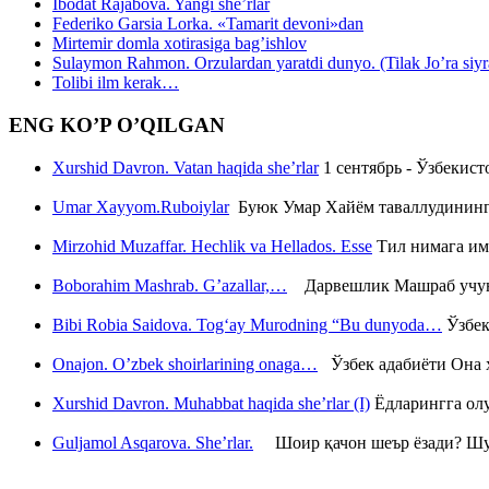
Ibodat Rajabova. Yangi she’rlar
Federiko Garsia Lorka. «Tamarit devoni»dan
Mirtemir domla xotirasiga bag’ishlov
Sulaymon Rahmon. Orzulardan yaratdi dunyo. (Tilak Jo’ra siyrati
Tolibi ilm kerak…
ENG KO’P O’QILGAN
Xurshid Davron. Vatan haqida she’rlar
1 сентябрь - Ўзбекис
Umar Xayyom.Ruboiylar
Буюк Умар Хайём таваллудининг 
Mirzohid Muzaffar. Hechlik va Hellados. Esse
Тил нимага им
Boborahim Mashrab. G’azallar,…
Дарвешлик Машраб учун ш
Bibi Robia Saidova. Tog‘ay Murodning “Bu dunyoda…
Ўзбек
Onajon. O’zbek shoirlarining onaga…
Ўзбек адабиёти Она ҳ
Xurshid Davron. Muhabbat haqida she’rlar (I)
Ёдларингга ол
Guljamol Asqarova. She’rlar.
Шоир қачон шеър ёзади? Шу с