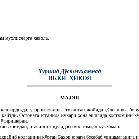
ам мухлисларга ҳавола.
Хуршид Дўстмуҳаммад
ИККИ
ҲИКОЯ
МА,ОШ
 келтирди-да, уларни ювишга тутинган жойида қўли ишга бор
а қайтди. Остонага етганида ичкари хона эшигида костюмини кў
а ўтиришарди.
ган жойидан, отасининг қўлидаги костюмдан кўз узмай.
бақрайиб қолганини кўрган Баҳор юраги бесабаб увишмаганига и