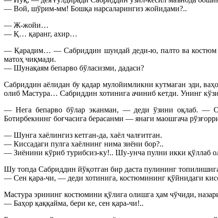
— Вой, шўрим-мм! Бошқа нарсаларингиз жойидами?..
— Ж-жойи…
— Қ… қаранг, ахир…
— Қарадим… — Сабриддин шундай деди-ю, палто ва костюм ки
матоҳ чиқмади.
— Шунақаям бепарво бўласизми, дадаси?
Сабриддин аёлидан бу қадар мулойимликни кутмаган эди, ваҳо
олиб Мастура… Сабриддин хотинига ачиниб кетди. Унинг кўзи
— Нега бепарво бўлар эканман, — деди ўзини оқлаб. — Оп
Ботирбекнинг боғчасига берасанми — янаги маошгача рўзғорри
— Шунга хаёлингиз кетган-да, хаёл чалғитган.
— Киссадаги пулга хаёлнинг нима зиёни бор?..
— Зиёнини кўриб турибсиз-ку!.. Шу-унча пулни икки қўллаб ол
Шу топда Сабриддин йўқотган бир даста пулининг топилишига
— Сен қара-чи, — деди хотинига, костюмининг қўйнидаги кис
Мастура эрининг костюмини қўлига олишга ҳам чўчиди, назари
— Баҳор қаққайма, бери ке, сен қара-чи!..