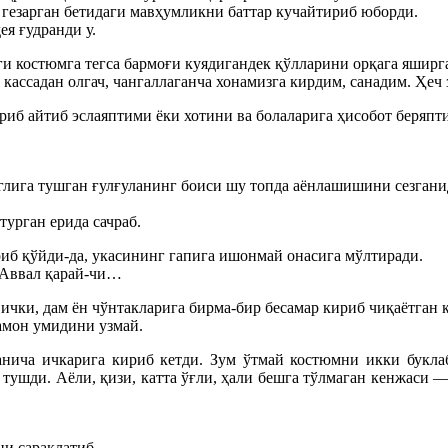
 гезарган бетидаги мавҳумликни баттар кучайтириб юборди.
я ғудранди у.
ги костюмга тегса бармоғи куядигандек қўлларини орқага яширг
ссадан олгач, чангаллаганча хонамизга кирдим, санадим. Ҳеч
ариб айтиб эслаяптими ёки хотини ва болаларига ҳисобот беря
глига тушган ғулғуланинг боиси шу топда аёнлашишини сезгани
урган ерида сачраб.
риб қўйди-да, укасининг гапига ишонмай онасига мўлтиради.
 Аввал қарай-чи…
ички, дам ён чўнтакларига бирма-бир бесамар кириб чиқаётган 
амон умидини узмай.
нича ичкарига кириб кетди. Зум ўтмай костюмни икки буклаб
а тушди. Аёли, қизи, катта ўғли, ҳали бешга тўлмаган кенжаси
и сараклатиб.