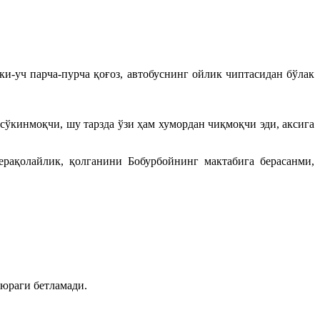
-уч парча-пурча қоғоз, автобуснинг ойлик чиптасидан бўлак
сўкинмоқчи, шу тарзда ўзи ҳам хумордан чиқмоқчи эди, аксига
рақолайлик, қолганини Бобурбойнинг мактабига берасанми,
 юраги бетламади.