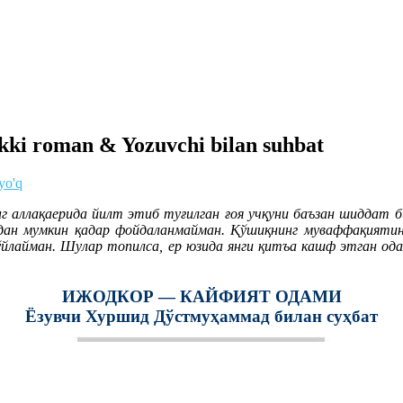
kki roman & Yozuvchi bilan suhbat
yo'q
г аллақаерида йилт этиб туғилган ғоя учқуни баъзан шиддат б
дан мумкин қадар фойдаланмайман. Қўшиқнинг муваффақиятини
 ўйлайман. Шулар топилса, ер юзида янги қитъа кашф этган од
ИЖОДКОР — КАЙФИЯТ ОДАМИ
Ёзувчи Хуршид Дўстмуҳаммад билан суҳбат