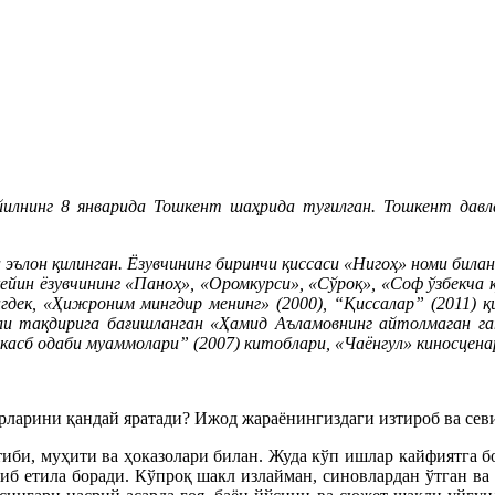
илнинг 8 январида Тошкент шаҳрида туғилган. Тошкент дав
эълон қилинган. Ёзувчининг биринчи қиссаси «Нигоҳ» номи била
ейин ёзувчининг «Паноҳ», «Оромкурси», «Сўроқ», «Соф ўзбекча 
нгдек, «Ҳижроним мингдир менинг» (2000), “Қиссалар” (2011) қ
ли тақдирига бағишланган «Ҳамид Аъламовнинг айтолмаган гап
касб одаби муаммолари” (2007) китоблари, «Чаёнгул» киносцена
арини қандай яратади? Ижод жараёнингиздаги изтироб ва севин
иби, муҳити ва ҳоказолари билан. Жуда кўп ишлар кайфиятга бо
шиб етила боради. Кўпроқ шакл излайман, синовлардан ўтган 