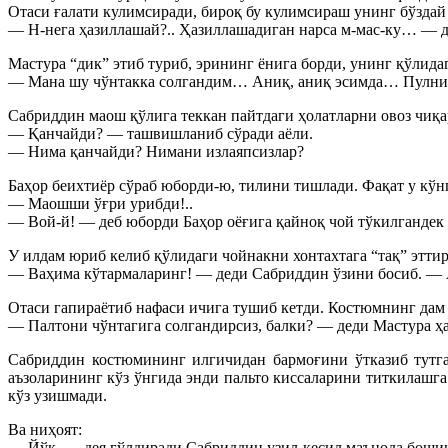
Отаси ғалати кулимсиради, бироқ бу кулимсираш унинг бўздай
— Н-нега ҳазиллашай?.. Ҳазиллашадиган нарса м-мас-ку… — де
Мастура “дик” этиб туриб, эрининг ёнига борди, унинг қўлида
— Мана шу чўнтакка солгандим… Аниқ, аниқ эсимда… Пулни ка
Сабриддин маош қўлига теккан пайтдаги ҳолатларни овоз чиқ
— Қанчайди? — ташвишланиб сўради аёли.
— Нима қанчайди? Нимани излаяпсизлар?
Баҳор беихтиёр сўраб юборди-ю, тилини тишлади. Фақат у кўн
— Маошши ўғри урибди!..
— Вой-й! — деб юборди Баҳор оёғига қайноқ чой тўкилгандек т
У илдам юриб келиб қўлидаги чойнакни хонтахтага “тақ” этти
— Ваҳима кўтармаларинг! — деди Сабриддин ўзини босиб. —
Отаси гапираётиб нафаси ичига тушиб кетди. Костюмнинг дам 
— Палтони чўнтагига солгандирсиз, балки? — деди Мастура ҳ
Сабриддин костюмининг илгичидан бармоғини ўтказиб тутга
аъзоларининг кўз ўнгида энди пальто киссаларини титкилашг
кўз узишмади.
Ва ниҳоят:
— Йўқ, — дея ғўлдиради Сабриддин узил-кесил маънода бошин