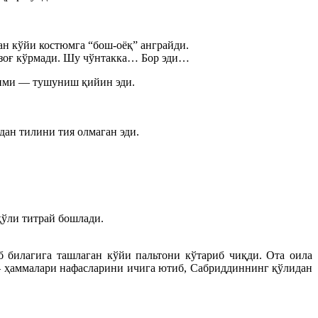
ан кўйи костюмга “бош-оёқ” анграйди.
 зоғ кўрмади. Шу чўнтакка… Бор эди…
птими — тушуниш қийин эди.
дан тилини тия олмаган эди.
қўли титрай бошлади.
 билагига ташлаган кўйи пальтони кўтариб чиқди. Ота оила
 — ҳаммалари нафасларини ичига ютиб, Сабриддиннинг қўлидан