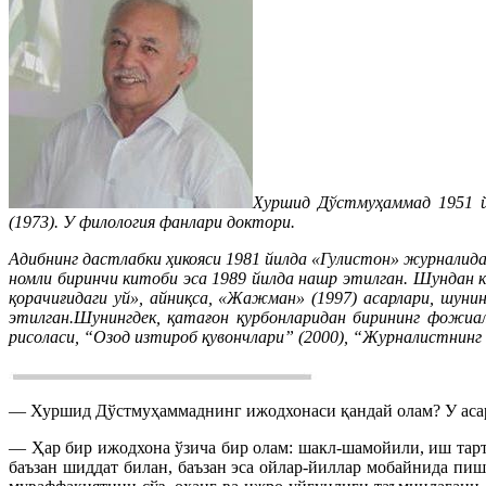
Хуршид Дўстмуҳаммад 1951 й
(1973). У филология фанлари доктори.
Адибнинг дастлабки ҳикояси 1981 йилда «Гулистон» журналида 
номли биринчи китоби эса 1989 йилда нашр этилган. Шундан к
қорачиғидаги уй», айниқса, «Жажман» (1997) асарлари, шуни
этилган.Шунингдек, қатағон қурбонларидан бирининг фожиа
рисоласи, “Озод изтироб қувончлари” (2000), “Журналистнинг 
— Хуршид Дўстмуҳаммаднинг ижодхонаси қандай олам? У асарл
— Ҳар бир ижодхона ўзича бир олам: шакл-шамойили, иш тарт
баъзан шиддат билан, баъзан эса ойлар-йиллар мобайнида пи