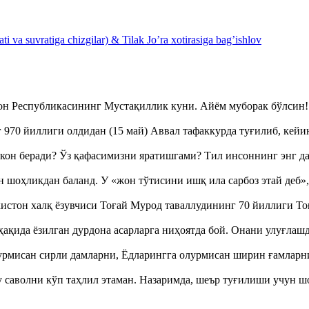
 va suvratiga chizgilar) & Tilak Jo’ra xotirasiga bag’ishlov
тон Республикасининг Мустақиллик куни. Айём муборак бўлси
970 йиллиги олдидан (15 май) Аввал тафаккурда туғилиб, кейи
кон беради? Ўз қафасимизни яратишгами? Тил инсоннинг энг д
оҳликдан баланд. У «жон тўтисини ишқ ила сарбоз этай деб
истон халқ ёзувчиси Тоғай Мурод таваллудининг 70 йиллиги 
ақида ёзилган дурдона асарларга ниҳоятда бой. Онани улуғла
урмисан сирли дамларни, Ёдларингга олурмисан ширин ғамларн
аволни кўп таҳлил этаман. Назаримда, шеър туғилиши учун 