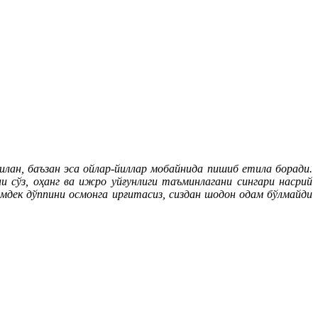
илан, баъзан эса ойлар-йиллар мобайнида пишиб етила боради.
 сўз, оҳанг ва ижро уйғунлиги таъминлагани сингари насрий
амдек дўппини осмонга ирғитасиз, сиздан шодон одам бўлмайди