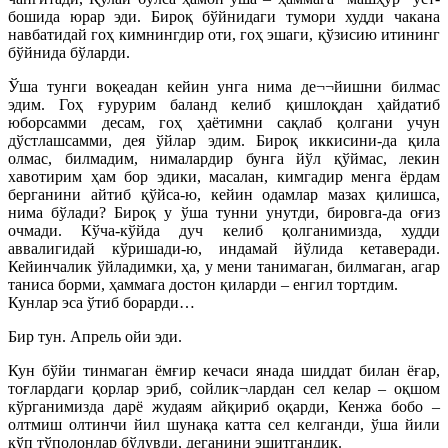
бошида юрар эди. Бироқ бўйнидаги тумори худди чакана
навбатидай гоҳ кимнингдир оти, гоҳ эшаги, қўзисию итининг
бўйнида бўларди.
Ўша тунги воқеадан кейин унга нима де¬¬йишни билмас
эдим. Гоҳ ғурурим баланд келиб қишлоқдан ҳайдатиб
юборсамми десам, гоҳ ҳаётимни сақлаб қолгани учун
дўстлашсамми, дея ўйлар эдим. Бироқ иккисини-да қила
олмас, билмадим, нималардир бунга йўл қўймас, лекин
хавотирим ҳам бор эдики, масалан, кимгадир менга ёрдам
берганини айтиб қўйса-ю, кейин одамлар мазах қилишса,
нима бўлади? Бироқ у ўша тунни унутди, бировга-да оғиз
очмади. Кўча-кўйда дуч келиб қолганимизда, худди
аввалигидай кўришади-ю, индамай йўлида кетаверади.
Кейинчалик ўйладимки, ҳа, у мени танимаган, билмаган, агар
таниса борми, ҳаммага достон қиларди – енгил тортдим.
Кунлар эса ўтиб борарди…
Бир тун. Апрель ойи эди.
Кун бўйи тинмаган ёмғир кечаси янада шиддат билан ёғар,
тоғлардаги қорлар эриб, сойлик¬лардан сел келар – оқшом
кўрганимизда дарё жудаям айқириб оқарди, Кенжа бобо –
олтмиш олтинчи йил шунақа катта сел келганди, ўша йили
кўп тўполонлар бўлувди, деганини эшитгандик.