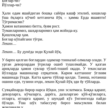
Боғлар-чи?
Йўллар-чи?
Ҳали одам яшайдиган бошқа сайёра кашф этилиб, кишилар
ўша ёқларга кўчиб кетганича йўқ – ҳамма Ерда яшаяпти!
Тўғримасми?
Ҳамон ватанимиз битта, буям рост.
Туманларимиз, шаҳарларимиз ҳам жойида-ку.
Қишлоқлар ҳам.
Боғлар кўпайгани тўғри.
Лекин…
Лекин… Бу дунёда энди Қулай йўқ.
У барпо қилган боғлардан одамлар тонналаб олмалар олади. У
урган деворлардан ўғрилар ошиб тушолмайди. У қазган
ариқларда ҳамон сувлар тўлиб-тошиб оқади. У текислаган
йўлларда машиналар серқатнов. Карим каттанинг ўғлиям
машинада ўтади. Катта қанча тўйлар қилди. Таниш, нотаниш
ошини еди, тузини ичди, лекин Қулай йўқ эди бу тўйларда.
Сувқайнарда бирор нарса йўқки, уни эслатмаса. Боққа қаранг,
деворларга, кўчаларга, дарёга, далаларгаю қўй-қўзиларга,
отларга, итларга қаранг, у шундай кўз ўнгингизда пайдо
бўлади. Ўша шўх табассуму бироз маъсумлик билан
жонланади у.