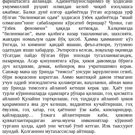
фариштасига айланади. Адабиётшуносларимиз бу ҳодисани
умуммиллий руҳият илмидан келиб чиқиб изоҳлашса
ажабмас. Балки дунё илғор адабиётида ўтган асрларда урф
бўлган “билинмаган одам” ҳодисаси ўзбек адабиётида “яшай
олмагани”нинг сабабларини кўрсатиб беришар? Чунки, гап
“ўзбек феномени” ҳақида кетмоқда. Халқимизда
“билинмаган”, яъни қалбига назар ташланмаган, шахсияти,
жавҳари номаълум одам йўқ ҳисоб. Ҳамма ҳамманинг кўз
ўнгида, эл кимнинг қандай яшаши, феъл-атвори, тутумию
одатидан яхши хабардор. Эътирозга келсак, воқеалар оқимида
тўсатдан пайдо бўлган бўри эпизоди тугалланмагандек,
назаримда. Асар қонуниятига кўра, ҳикоя давомида бўрига
дуч келдикми, демак, кейинроқ яна учратишимиз керак.
Санжар мана шу ўринда “тимсол” унсури зарурлигини сезиб,
бўри воқеасини киритган. Аммо мантиқий давом этмагани
учун оддий эпизодлигича қолаверган, ваҳоланки, айнан мана
шу ўринда тимсолга айланиб кетиши керак эди. Ҳаёт уни
турли кўринишларда одамларга рўпара қилиши, гоҳ қисматга
айланиб Қулайни тортқилаши, гоҳ таҳдидга айланиб ҳикоя
қаҳрамонига яна дуч келиши, зиддиятни кучайтириши, гоҳ
ёвузлик, гоҳ хатар, гоҳ ҳаётнинг ўзи каби, кимларнидир,
қайлардадир… ўлжага айлантириши каби, ҳикояни
қувватлантирадиган анча-мунча имкониятлар кўриниб
тургани ҳолда, адиб уни четлаб ўтиб кетган. Илк таассурот
шундай. Қолганини мутахассислар айтишар.