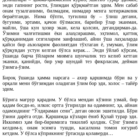
энди гапнинг рости, ўлимдан қўрқмаётган эдим. Мен сабаб
онам тузалганими, билмадим, нимадир менга хотиржамлик
бераётганди. Нима бўпти, туғилиш бу – ўлиш дегани,
бугунми, эртами, қачон бўлмасин, барибир ўлар эканман,
майли, ўша кун ҳозир экан, кела қолсин, дегандирман-да.
Ўзимни чалғитишми ёки алаҳсирашми, эҳтимол, қаттиқ
қўрққанимдан сезгиларим заифлашиб, айни ўша лаҳзаларда
қайси бир аъзоларим фаолиятдан тўхтаган ё, умуман, ўлим
қўрқувдан устун келган бўлса керак… Энди ўйлаб кўрсам,
ўшанда барча ўйларим миямга шунчалик тез келиб кетган
эканки, қанийди, бир умр шундай тез фикрласам, дейман
ўзимга-ўзим.
Бироқ ўшанда ҳамма нарсага – ахир қаршимда бўри ва у
орқали мени бўғзимдан оладиган ўлим бор эди, холос – тайёр
эдим.
Бўрига мағрур қарадим. У бўлса мендан кўзини узмай, бир
қадам босди-ю, илкис ортга ўгирилди ва одамнинг, ҳа, айнан
одамзоднинг “Ўлдираман сени”, деган овози эшитилди. Бўри
ўзини дарёга отди. Қаршимда кўзлари ёниб Қулай турар эди.
Иккимиз ҳам бир-биримизга тикилиб қолдик. Сўнг ўзимга
келдим-у, онам эсимга тушди, касалхона томон югуриб
кетдим. У бўлса кўприкнинг ўртасида қолаверди…