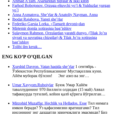
Ahmad A’zam. Asarlaridan fiqralar & Ikki kitob
Farhod Bobojonov. Orzuga eltuvchi yo‘l & Yulduzlar yurgan
yo`l
Anna Axmatova. She’rlar & Anatoliy Nayman. Anna
Ibodat Rajabova. Yangi she’rlar
Federiko Garsia Lorka. «Tamarit devoni»dan
Mirtemir domla xotirasiga bag’ishlov
Sulaymon Rahmon. Orzulardan yaratdi dunyo. (Tilak Jo’ra
siyrati va suvratiga chizgilar) & Tilak Jo’ra xotirasiga
bag’ishlov
Tolibi ilm kerak…
ENG KO’P O’QILGAN
Xurshid Davron. Vatan haqida she’rlar
1 сентябрь -
Ўзбекистон Республикасининг Мустақиллик куни.
Айём муборак бўлсин! Энг азиз ва энг…
Umar Xayyom.Ruboiylar
Буюк Умар Хайём
таваллудининг 970 йиллиги олдидан (15 май) Аввал
тафаккурда туғилиб, кейин қалб қўрига йўғрилган…
Mirzohid Muzaffar. Hechlik va Hellados. Esse
Тил нимага
имкон беради? Ўз қафасимизни яратишгами? Тил
инсоннинг энг даҳшатли эринчоқлиги эмасмиди? Биз