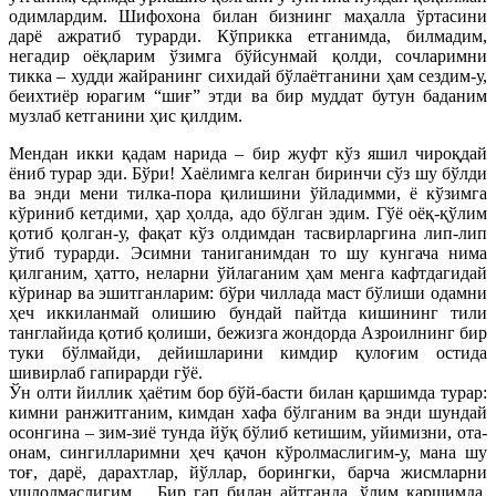
одимлардим. Шифохона билан бизнинг маҳалла ўртасини
дарё ажратиб турарди. Кўприкка етганимда, билмадим,
негадир оёқларим ўзимга бўйсунмай қолди, сочларимни
тикка – худди жайранинг сихидай бўлаётганини ҳам сездим-у,
беихтиёр юрагим “шиғ” этди ва бир муддат бутун баданим
музлаб кетганини ҳис қилдим.
Мендан икки қадам нарида – бир жуфт кўз яшил чироқдай
ёниб турар эди. Бўри! Хаёлимга келган биринчи сўз шу бўлди
ва энди мени тилка-пора қилишини ўйладимми, ё кўзимга
кўриниб кетдими, ҳар ҳолда, адо бўлган эдим. Гўё оёқ-қўлим
қотиб қолган-у, фақат кўз олдимдан тасвирларгина лип-лип
ўтиб турарди. Эсимни таниганимдан то шу кунгача нима
қилганим, ҳатто, неларни ўйлаганим ҳам менга кафтдагидай
кўринар ва эшитганларим: бўри чиллада маст бўлиши одамни
ҳеч иккиланмай олишию бундай пайтда кишининг тили
танглайида қотиб қолиши, бежизга жондорда Азроилнинг бир
туки бўлмайди, дейишларини кимдир қулоғим остида
шивирлаб гапирарди гўё.
Ўн олти йиллик ҳаётим бор бўй-басти билан қаршимда турар:
кимни ранжитганим, кимдан хафа бўлганим ва энди шундай
осонгина – зим-зиё тунда йўқ бўлиб кетишим, уйимизни, ота-
онам, сингилларимни ҳеч қачон кўролмаслигим-у, мана шу
тоғ, дарё, дарахтлар, йўллар, борингки, барча жисмларни
ушлолмаслигим… Бир гап билан айтганда, ўлим қаршимда,