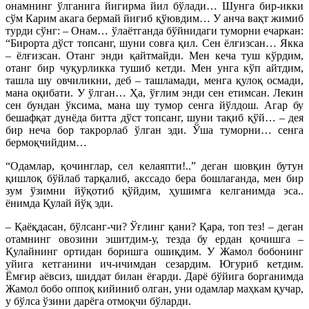
онамнинг ўлганига йигирма йил бўлади… Шунга бир-икки
сўм Карим акага бермай йиғиб қўювдим… У анча вақт жимиб
турди сўнг: – Онам… ўлаётганда бўйнидаги туморни ечаркан:
“Бирорта дўст топсанг, шуни совға қил. Сен ёлғизсан… Якка
– ёлғизсан. Отанг энди қайтмайди. Мен кеча туш кўрдим,
отанг бир чуқурликка тушиб кетди. Мен унга кўп айтдим,
ташла шу овчиликни, деб – ташламади, менга қулоқ осмади,
мана оқибати. У ўлган… Ҳа, ўғлим энди сен етимсан. Лекин
сен бундан ўксима, мана шу тумор сенга йўлдош. Агар бу
бешафқат дунёда битта дўст топсанг, шуни тақиб қўй… – дея
бир неча бор такрорлаб ўлган эди. Ўша туморни… сенга
бермоқчийдим…
“Одамлар, қочинглар, сел келаяпти!..” деган шовқин бутун
қишлоқ бўйлаб тарқалиб, акссадо бера бошлаганда, мен бир
зум ўзимни йўқотиб қўйдим, ҳушимга келганимда эса..
ёнимда Қулай йўқ эди.
– Қаёқдасан, бўлсанг-чи? Ўғлинг қани? Қара, топ тез! – деган
отамнинг овозини эшитдим-у, тезда бу ердан қочишга –
Қулайнинг ортидан боришга ошиқдим. У Жамол бобонинг
уйига кетганини ич-ичимдан сезардим. Югуриб кетдим.
Ёмғир аёвсиз, шиддат билан ёғарди. Дарё бўйига борганимда
Жамол бобо оппоқ кийиниб олган, уни одамлар маҳкам қучар,
у бўлса ўзини дарёга отмоқчи бўларди.