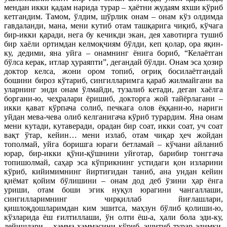
мендан икки қадам нарида турар – ҳаётни жудаям яхши кўриб
кетгандим. Тамом, ўлдим, шўрлик онам – онам кўз олдимда
гавдаланди, мана, мени кутиб отам ташқарига чиқиб, кўчага
бир-икки қаради, нега бу кечикди экан, дея хавотирга тушиб
бир хаёли ортимдан келмоқчиям бўлди, кеп қолар, ора яқин-
ку, дедими, яна уйга – онамнинг ёнига бориб, “Келаётган
бўлса керак, итлар ҳураяпти”, дегандай бўлди. Онам эса ҳозир
доктор келса, жони ором топиб, оғриқ босилаётгандай
бошини бироз кўтариб, сингилларимга қараб жилмайгани ва
уларнинг энди онам ўлмайди, тузалиб кетади, деган хаёлга
боргани-ю, чеҳралари ёришиб, докторга жой тайёрлагани –
икки қават кўрпача солиб, печкага олов ёққани-ю, нариги
уйдан мева-чева олиб келганигача кўриб турардим. Яна онам
мени кутади, кутаверади, орадан бир соат, икки соат, уч соат
вақт ўтар, кейин… мени излаб, отам чиқар ҳеч жойдан
тополмай, уйга боришга юраги бетламай – кўчани айланиб
юрар, бир-икки қўни-қўшнини уйғотар, барибир тонггача
топишолмай, саҳар эса кўприкнинг устидаги қон изларини
кўриб, кийимимнинг йиртиғидан таниб, ана ундан кейин
қиёмат қойим бўлишини – онам дод деб ўзини ҳар ёнга
уриши, отам боши эгик нуқул юрагини чангаллаши,
сингилларимнинг чирқиллаб йиғлашлари,
қишлоқдошларимдан ким эшитса, маҳзун бўлиб қолиши-ю,
кўзларида ёш ғилтиллаши, ўн олти ёш-а, ҳали бола эди-ку,
дейишлари – ҳамма-ҳаммасини кўриб, эшитиб турар эдимки,