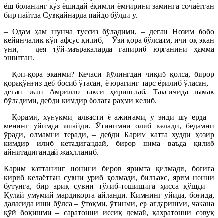
ёш боланинг кўз ёшидай ёқимли ёмғирини заминга сочаётган
бир пайтда Сувқайнарда пайдо бўлди у.
– Одам ҳам шунча туссиз бўладими, – деган Нозим бобо
кейинчалик кўп афсус қилиб, – Ўзи қора бўлсаям, ичи оқ экан
уни, – дея тўй-маъракаларда гапириб юрганини ҳамма
эшитган.
– Қоп-қора эканми? Кечаси йўлингдан чиқиб қолса, бирор
қорақўнғиз деб босиб ўтасан, ё юрагинг тарс ёрилиб ўласан, –
деган экан Амрилло такси ҳиринглаб. Таксичида намак
бўладими, дебди кимдир болага раҳми келиб.
– Қорами, хунукми, алвасти ё ажинами, у энди шу ерда –
менинг уйимда яшайди. Ўтинимни олиб келади, бедамни
ўради, олмамни теради, – дебди Карим катта худди ҳозир
кимдир илиб кетадигандай, бирор нима ваъда қилиб
айнитадигандай жаҳлланиб.
Карим каттанинг нонини биров яримта қилмади, боғига
кириб келаётган сувни уриб қолмади, билъакс, ярим нонни
бутунга, бир ариқ сувни тўлиб-тошишига ҳисса қўшди –
Қулай умумий мардикорга айланди. Кимнинг уйида, боғида,
даласида иши бўлса – ўтоқми, ўтинми, ер ағдаришми, чакана
қўй боқишми – саратонни иссиқ демай, қаҳратонни совуқ