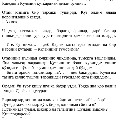
Қаёқдаги Қулайни қутқараман дейди бунинг…
Отам юзимга бир тарсаки туширди. Кўз олдим янада
қоронғилашиб кетди.
– Ахмоқ…
Чақмоқ кетма-кет чақар, борлиқ ёришар, дарё баттар
пишқирар, энди гурс-гурс тошларнинг ҳам овози эшитиларди.
– И-е, бу нима… – деб Карим катта ерга эгилди ва бир
нарсани кўтарди. – Қулайнинг туморими?
Отамнинг қўлидан юлқиниб чиқдим-да, туморга ташландим.
Яна чақмоқ чаққанида Қулайнинг боши кўринди: унинг
кўзидаги шўх табассумни ҳам илғагандай бўлдим.
– Битта арқон топсанглар-чи?… – дея бақирдим. Қулоғим
тагига келиб тушган тарсакидан гурсиллаб ерга йиқилдим…
Орадан ўн тўрт қишу шунча баҳор ўтди. Тоққа яна қор қалин
тушди. Дарё яна қутурди.
Биродарлар, коинотда одам яшайдиган нечта сайёра бор?
Дунёда мамлакатлар кўп, бироқ ватанимиз битта-я?
Юртимизда туман, шаҳар ҳам талайгина, шундай эмасми?
Қишлоқлар-чи?