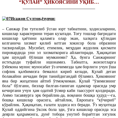
“ҚУЛАЙ” ҲИКОЯСИНИ ЎҚИБ…
Исажон Султон,ёзувчи:
– Санжар ўзи туғилиб ўсган юрт табиатини, ҳодисаларини,
кишилар характерини теран кузатади. Тоғу тошлар бағридаги
кишилар ҳаётини қаламга олар экан, халқига қўлидан
келганича хизмат қилиб кетган хокисор бола образини
тасвирлайди. Мусибат, етимлик, меҳрдан жудолик қисмати
пировардида уни эл хизматкорига айлантиради. Ҳақиқатан
ҳам шундай бўлиши мумкинми? Ҳа, бунга Санжарнинг
истеъдоди туфайли ишонамиз. Табиатга, жонзотларга
ўзбекона мунис муносабат ўз ичимизда ҳам борлиги учун ўша
софлик қалбимизга бемалол кириб келади, Қулай деган
болакайни анчадан бери танийдигандай бўламиз. Ҳикоянинг
яна бир жиҳатини айтиб ўтмоқчиман. Қулай “ўзимизнинг
бола” бўлгани, бизлар билган-таниган одамлар орасида умр
кечиргани учун ҳам одатий ўсмир каби таассурот қолдиради.
Аммо тасаввурга эрк берайлик-да, воқеани бошқа ҳудуд¬¬га,
бошқа кишилар орасига, айтайлик, Европага “кўчириб”
кўрайлик. Ҳақиқатан, ғалати ҳодиса юз беради. Ўз муҳитида
Қулай оддийгина ўксик бола эди, ўзга кишилар орасида эса
деярли қаҳрамонга, дунё тобора унутиб бораётган эзгулик