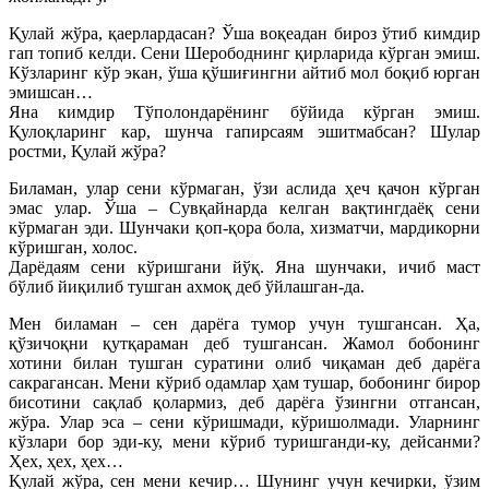
Қулай жўра, қаерлардасан? Ўша воқеадан бироз ўтиб кимдир
гап топиб келди. Сени Шерободнинг қирларида кўрган эмиш.
Кўзларинг кўр экан, ўша қўшиғингни айтиб мол боқиб юрган
эмишсан…
Яна кимдир Тўполондарёнинг бўйида кўрган эмиш.
Қулоқларинг кар, шунча гапирсаям эшитмабсан? Шулар
ростми, Қулай жўра?
Биламан, улар сени кўрмаган, ўзи аслида ҳеч қачон кўрган
эмас улар. Ўша – Сувқайнарда келган вақтингдаёқ сени
кўрмаган эди. Шунчаки қоп-қора бола, хизматчи, мардикорни
кўришган, холос.
Дарёдаям сени кўришгани йўқ. Яна шунчаки, ичиб маст
бўлиб йиқилиб тушган ахмоқ деб ўйлашган-да.
Мен биламан – сен дарёга тумор учун тушгансан. Ҳа,
қўзичоқни қутқараман деб тушгансан. Жамол бобонинг
хотини билан тушган суратини олиб чиқаман деб дарёга
сакрагансан. Мени кўриб одамлар ҳам тушар, бобонинг бирор
бисотини сақлаб қолармиз, деб дарёга ўзингни отгансан,
жўра. Улар эса – сени кўришмади, кўришолмади. Уларнинг
кўзлари бор эди-ку, мени кўриб туришганди-ку, дейсанми?
Ҳех, ҳех, ҳех…
Қулай жўра, сен мени кечир… Шунинг учун кечирки, ўзим