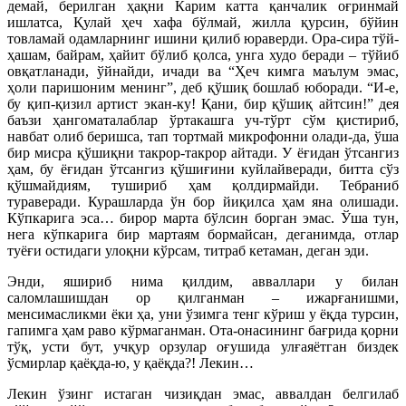
демай, берилган ҳақни Карим катта қанчалик оғринмай
ишлатса, Қулай ҳеч хафа бўлмай, жилла қурсин, бўйин
товламай одамларнинг ишини қилиб юраверди. Ора-сира тўй-
ҳашам, байрам, ҳайит бўлиб қолса, унга худо беради – тўйиб
овқатланади, ўйнайди, ичади ва “Ҳеч кимга маълум эмас,
ҳоли паришоним менинг”, деб қўшиқ бошлаб юборади. “И-е,
бу қип-қизил артист экан-ку! Қани, бир қўшиқ айтсин!” дея
баъзи ҳангоматалаблар ўртакашга уч-тўрт сўм қистириб,
навбат олиб беришса, тап тортмай микрофонни олади-да, ўша
бир мисра қўшиқни такрор-такрор айтади. У ёғидан ўтсангиз
ҳам, бу ёғидан ўтсангиз қўшиғини куйлайверади, битта сўз
қўшмайдиям, тушириб ҳам қолдирмайди. Тебраниб
тураверади. Курашларда ўн бор йиқилса ҳам яна олишади.
Кўпкарига эса… бирор марта бўлсин борган эмас. Ўша тун,
нега кўпкарига бир мартаям бормайсан, деганимда, отлар
туёғи остидаги улоқни кўрсам, титраб кетаман, деган эди.
Энди, яшириб нима қилдим, авваллари у билан
саломлашишдан ор қилганман – ижарғанишми,
менсимасликми ёки ҳа, уни ўзимга тенг кўриш у ёқда турсин,
гапимга ҳам раво кўрмаганман. Ота-онасининг бағрида қорни
тўқ, усти бут, учқур орзулар оғушида улғаяётган биздек
ўсмирлар қаёқда-ю, у қаёқда?! Лекин…
Лекин ўзинг истаган чизиқдан эмас, аввалдан белгилаб