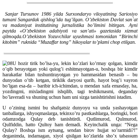
Sanjar Tursunov 1986 yilda Surxondaryo viloyatining Sariosiyo
tumani Sangardak qishlog’ida tug’ilgan. O’zbekiston Davlat san`at
va madaniyat institutining jurnalistika bo’limini bitirgan. Ayni
paytda «O’zbekiston adabiyoti va san’ati» gazetasida xizmat
qilmoqda.O’zbekiston Yozuvchilar uyushmasi tomonidan “Birinchi
kitobim” ruknida “Muzaffar tong” hikoyalar to’plami chop etilgan.
U hozir tirik bo’lsa-yu, lekin ko’zlari ko’rmay qolgan, kimdir
o’qib berayotgan yoki qulog’i eshitmayotgan-u, boshqa bir kimdir
harakatlar bilan tushuntirayotgan yo hammasidan benasib – bu
dunyodan o’tib ketgan, tiriklik daryosi qurib, hayot bog’i vayron
bo’lgan esa-da – baribir ich-ichimdan, u mendan xafa emasday, ha,
yozdingmi, mixladingmi ishqilib, tagi teshikmasmi, deganday
bo’laveradi va shuning uchun ham uni sizga tanishtirishni istadim.
U o’zining ismini bu shafqatsiz dunyoyu va unda yashayotgan
tanballarga, ishyoqmaslarga, tekinxo’ru pastkashlarga, boringki, bori
odamzodga Qulay deb tanishtirdi. Qutlimurod, Qulmurod,
Qulfiddin, hatto Qultoy ham demadi. Keyinchalik unga: “Nega
Qulay? Boshqa ism aytsang, sendan birov hujjat so’rarmidi?!”
deganimda, indamagan, xiyol qisilgan ko’zlarida sho’x tabassum