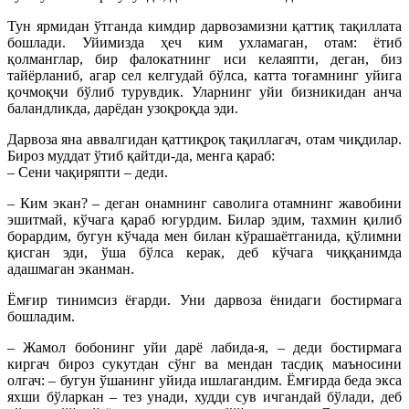
Тун ярмидан ўтганда кимдир дарвозамизни қаттиқ тақиллата
бошлади. Уйимизда ҳеч ким ухламаган, отам: ётиб
қолманглар, бир фалокатнинг иси келаяпти, деган, биз
тайёрланиб, агар сел келгудай бўлса, катта тоғамнинг уйига
қочмоқчи бўлиб турувдик. Уларнинг уйи бизникидан анча
баландликда, дарёдан узоқроқда эди.
Дарвоза яна аввалгидан қаттиқроқ тақиллагач, отам чиқдилар.
Бироз муддат ўтиб қайтди-да, менга қараб:
– Сени чақиряпти – деди.
– Ким экан? – деган онамнинг саволига отамнинг жавобини
эшитмай, кўчага қараб югурдим. Билар эдим, тахмин қилиб
борардим, бугун кўчада мен билан кўрашаётганида, қўлимни
қисган эди, ўша бўлса керак, деб кўчага чиққанимда
адашмаган эканман.
Ёмғир тинимсиз ёғарди. Уни дарвоза ёнидаги бостирмага
бошладим.
– Жамол бобонинг уйи дарё лабида-я, – деди бостирмага
киргач бироз сукутдан сўнг ва мендан тасдиқ маъносини
олгач: – бугун ўшанинг уйида ишлагандим. Ёмғирда беда экса
яхши бўларкан – тез унади, худди сув ичгандай бўлади, деб