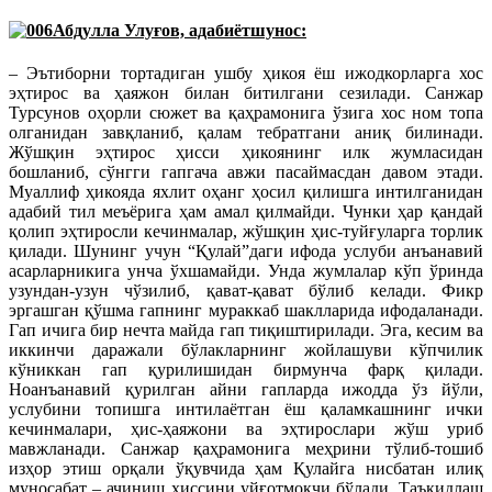
Абдулла Улуғов, адабиётшунос:
– Эътиборни тортадиган ушбу ҳикоя ёш ижодкорларга хос
эҳтирос ва ҳаяжон билан битилгани сезилади. Санжар
Турсунов оҳорли сюжет ва қаҳрамонига ўзига хос ном топа
олганидан завқланиб, қалам тебратгани аниқ билинади.
Жўшқин эҳтирос ҳисси ҳикоянинг илк жумласидан
бошланиб, сўнгги гапгача авжи пасаймасдан давом этади.
Муаллиф ҳикояда яхлит оҳанг ҳосил қилишга интилганидан
адабий тил меъёрига ҳам амал қилмайди. Чунки ҳар қандай
қолип эҳтиросли кечинмалар, жўшқин ҳис-туйғуларга торлик
қилади. Шунинг учун “Қулай”даги ифода услуби анъанавий
асарларникига унча ўхшамайди. Унда жумлалар кўп ўринда
узундан-узун чўзилиб, қават-қават бўлиб келади. Фикр
эргашган қўшма гапнинг мураккаб шаклларида ифодаланади.
Гап ичига бир нечта майда гап тиқиштирилади. Эга, кесим ва
иккинчи даражали бўлакларнинг жойлашуви кўпчилик
кўниккан гап қурилишидан бирмунча фарқ қилади.
Ноанъанавий қурилган айни гапларда ижодда ўз йўли,
услубини топишга интилаётган ёш қаламкашнинг ички
кечинмалари, ҳис-ҳаяжони ва эҳтирослари жўш уриб
мавжланади. Санжар қаҳрамонига меҳрини тўлиб-тошиб
изҳор этиш орқали ўқувчида ҳам Қулайга нисбатан илиқ
муносабат – ачиниш ҳиссини уйғотмоқчи бўлади. Таъкидлаш