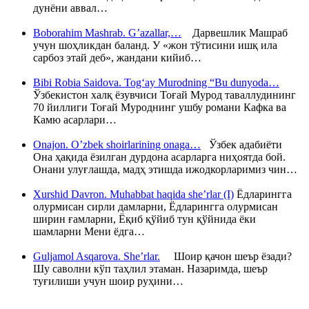
дунёни аввал…
Boborahim Mashrab. G’azallar,…
Дарвешлик Машраб
учун шоҳликдан баланд. У «жон тўтисини ишқ ила
сарбоз этай деб», жандани кийиб…
Bibi Robia Saidova. Tog‘ay Murodning “Bu dunyoda…
Ўзбекистон халқ ёзувчиси Тоғай Мурод таваллудининг
70 йиллиги Тоғай Муроднинг ушбу романи Кафка ва
Камю асарлари…
Onajon. O’zbek shoirlarining onaga…
Ўзбек адабиёти
Она ҳақида ёзилган дурдона асарларга ниҳоятда бой.
Онани улуғлашда, мадҳ этишда ижодкорларимиз чин…
Xurshid Davron. Muhabbat haqida she’rlar (I)
Ёдларингга
олурмисан сирли дамларни, Ёдларингга олурмисан
ширин ғамларни, Ёқиб қўйиб тун қўйнида ёки
шамларни Мени ёдга…
Guljamol Asqarova. She’rlar.
Шоир қачон шеър ёзади?
Шу саволни кўп таҳлил этаман. Назаримда, шеър
туғилиши учун шоир руҳини…