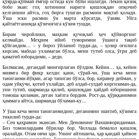
қўярда-қўймай ёмғир остида кун бўйи ишлатди. Лекин қизиқ
бобо экан: гоҳ хотинини нариги қишлоқдан опқочиб
келганини айтса, гоҳ бирга тушган расмини мақтаб қолади.
Ўша эски расмни ўн марта кўрсатди, ўзиям. Уйга
қайтаётганимда қўзичоғига кўзим тушди.
Бирам чиройлики, маҳкам қучоқлаб ҳеч қўйворгинг
келмайди. Меҳрим ийиб туморимни ўшанга тақиб
қўйгандим… – у бироз ўйланиб турди-да, – ҳозир оғилига
кирсам, мабодо ухламаган бўлса, мени тутиб олса, ўғри деб
қаматиб юборадими, – деди.
Билмасам, дегандай минғирлаган бўлдим. Кейин… ҳа, кейин
миямга бир фикр келди: қани, сўрай-чи, ўша кеча мени
таниганми-йўқми, агар таниган бўлса, бор, киравер дейман, у
одам уйқучи, қотиб ухлайди, деб алдаб-сулдаб киргизаман-да,
уни тутиб, шарманда қилиб, қишлоқдан ҳайдаб юборишини
томоша қиламан, деган хаёлга бордим. Рост-да, қўрққанимни
ҳаммага айтса, шарманда бўламан-ку…
У ўша кеча мени таниганмидинг, деганимни эшитиб, кўзимга
тикилиб турди-да:
– Сен қаҳрамон экансан. Мен Деновнинг Вахшивориданман.
Биз томонлардаям бўрилар бор. Чиллада бемалол қишлоқ
оралайди. Отам овчи эди. Унинг айтишича, ҳар қандай ҳайвон