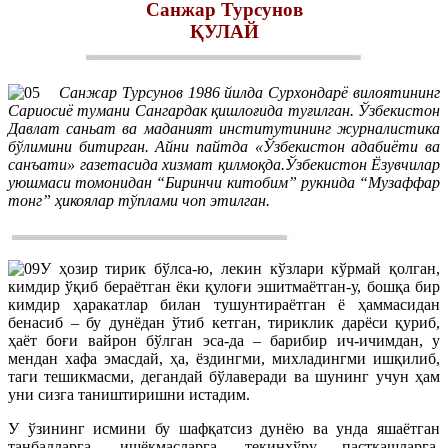
Санжар Турсунов
ҚУЛАЙ
Санжар Турсунов 1986 йилда Сурхондарё вилоятининг
Сариосиё тумани Сангардак қишлоғида туғилган. Ўзбекистон
Давлат саньат ва маданият институтининг журналистика
бўлимини битирган. Айни пайтда «Ўзбекистон адабиёти ва
санъати» газетасида хизмат қилмоқда.Ўзбекистон Ёзувчилар
уюшмаси томонидан “Биринчи китобим” рукнида “Музаффар
тонг” ҳикоялар тўплами чоп этилган.
У ҳозир тирик бўлса-ю, лекин кўзлари кўрмай қолган,
кимдир ўқиб бераётган ёки қулоғи эшитмаётган-у, бошқа бир
кимдир ҳаракатлар билан тушунтираётган ё ҳаммасидан
бенасиб – бу дунёдан ўтиб кетган, тириклик дарёси қуриб,
ҳаёт боғи вайрон бўлган эса-да – барибир ич-ичимдан, у
мендан хафа эмасдай, ҳа, ёздингми, михладингми ишқилиб,
таги тешикмасми, дегандай бўлаверади ва шунинг учун ҳам
уни сизга таништиришни истадим.
У ўзининг исмини бу шафқатсиз дунёю ва унда яшаётган
танбалларга, ишёқмасларга, текинхўру пасткашларга,