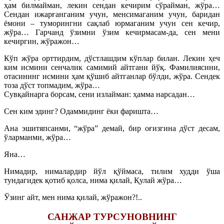
ҳам билмайман, лекин сендан кечирим сўрайман, жўра…
Сендан ижарғанганим учун, менсимаганим учун, баридан
ёмони – туморингни сақлаб юрмаганим учун сен кечир,
жўра… Гарчанд ўзимни ўзим кечирмасам-да, сен мени
кечиргин, жўражон…
Кўп жўра орттирдим, дўстлашдим кўплар билан. Лекин ҳеч
ким исмини сенчалик самимий айтгани йўқ. Фамилиясини,
отасининг исмини ҳам қўшиб айтганлар бўлди, жўра. Сендек
тоза дўст топмадим, жўра…
Сувқайнарга борсам, сени излайман: ҳамма нарсадан…
Сен ким эдинг? Одаммидинг ёки фаришта…
Ана эшитяпсанми, “жўра” демай, бир оғизгина дўст десам,
ўларманми, жўра…
Яна…
Нимадир, нималардир йўл қўймаса, тилим худди ўша
тундагидек қотиб қолса, нима қилай, Қулай жўра…
Ўзинг айт, мен нима қилай, жўражон?!..
САНЖАР ТУРСУНОВНИНГ