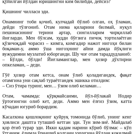
қўйилган йўлдан юришингни ким билибди, дейсиз?
Қишнинг чилласи эди.
Онамнинг тоби қочиб, кулчадай бўлиб олган, оҳ ўламан,
дейди тўлғониб. Отам нима қиларини билмай, нуқул
пешонасининг терини артар, сингилларим чирқиллаб
йиғларди. Мен бўлсам, худди бўғзига пичоқ тортилаётган
қўзичоқдай чорасиз – кимга, кимгадир нажот нигоҳи билан
боқаман-у, аммо ўша нигоҳнинг айни дамда йўқлиги
вужудимни музлатиб юборганди. Шу чоғ отам тараддудланиб:
– Бўлди, бўлди! Йиғламанглар, мен ҳозир дўхтирни
опкеламан, – деди.
Гўё ҳозир отам кетса, онам ўлиб қоладигандек, фақат
отамгина уни сақлаб тураётгандек эшикка отилдим:
– Сиз ўтира туринг, мен… ўзим олиб келаман…
Отам, чамамда: қўрқмайсанми, йўл-йўлакай Нодир
ўртоғингни олиб кет, деди. Аммо мен ёлғиз ўзим, катта
кўчадан югуриб борардим.
Касалхона қишлоқнинг қуйруқ томонида бўлиб, унинг кенг
ҳовлиси даштга туташиб кетган эди. Тун зим-зиё. Майдалаб
қор ёғиб турар эди. Икки қадам нарини кўриб бўлмас – кўп
ўтганим, ёдимда ўрнашиб қолгани учунгина йўлдан қоқилмай