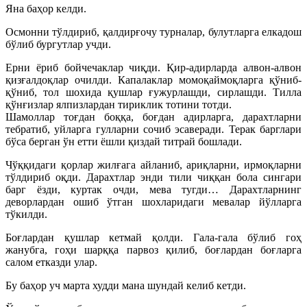
Яна баҳор келди.
Осмонни тўлдириб, қалдирғочу турналар, булутларга елкадош
бўлиб бургутлар учди.
Ерни ёриб бойчечаклар чиқди. Қир-адирларда алвон-алвон
қизғалдоқлар очилди. Капалаклар момоқаймоқларга қўниб-
қўниб, тол шохида қушлар ғужурлашди, сирлашди. Тилла
қўнғизлар ялпизлардан тириклик тотини тотди.
Шамоллар тоғдан боққа, боғдан адирларга, дарахтларни
тебратиб, уйларга гулларни сочиб эсаверади. Терак барглари
бўса берган ўн етти ёшли қиздай титрай бошлади.
Чўққидаги қорлар жилғага айланиб, ариқларни, ирмоқларни
тўлдириб оқди. Дарахтлар энди тили чиққан бола сингари
барг ёзди, куртак очди, мева тугди… Дарахтларнинг
деворлардан ошиб ўтган шохларидаги мевалар йўлларга
тўкилди.
Боғлардан қушлар кетмай қолди. Гала-гала бўлиб гоҳ
жанубга, гоҳи шарққа парвоз қилиб, боғлардан боғларга
салом етказди улар.
Бу баҳор уч марта худди мана шундай келиб кетди.