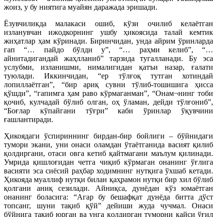
жоиз, у бу ниятига муайян даражада эришади.
Ёзувчиликда малакаси ошиб, кўзи очилиб келаётган
изланувчан ижодкорнинг ушбу ҳикоясида талай кемтик
жиҳатлар ҳам кўринади. Биринчидан, унда айрим ўринларда
гап “… пайдо бўлди у”, “… раҳми келиб”, “…
айнитадигандай жаҳлланиб” тарзида тугалланади. Бу эса
услубми, изланишми, нималигидан қатъи назар, ғалати
туюлади. Иккинчидан, “ер тўлғоқ тутган хотиндай
лопиллаётган”, “бир ариқ сувни тўлиб-тошишига ҳисса
қўшди”, “гапимга ҳам раво кўрмаганман”, “Онам¬нинг тоби
қочиб, кулчадай бўлиб олган, оҳ ўламан, дейди тўлғониб”,
“Боғлар кўпайгани тўғри” каби ўринлар ўқувчини
ғашлантиради.
Ҳикоядаги ўспириннинг бирдан-бир бойлиги – бўйнидаги
тумори экани, уни онаси оламдан ўтаётганида васият қилиб
қолдиргани, отаси овга кетиб қайтмагани маълум қилинади.
Умрида қишлоғидан четга чиқиб кўрмаган онанинг ўғлига
васияти эса сиёсий раҳбар ходимнинг нутқига ўхшаб кетади.
Ҳикояда муаллиф нутқи билан қаҳрамон нутқи бир хил бўлиб
қолгани аниқ сезилади. Айниқса, дунёдан кўз юмаётган
онанинг боласига: “Агар бу бешафқат дунёда битта дўст
топсанг, шуни тақиб қўй” дейиши жуда чучмал. Онаси
бўйнига тақиб юрган ва унга қолдирган туморни қайси ўғил