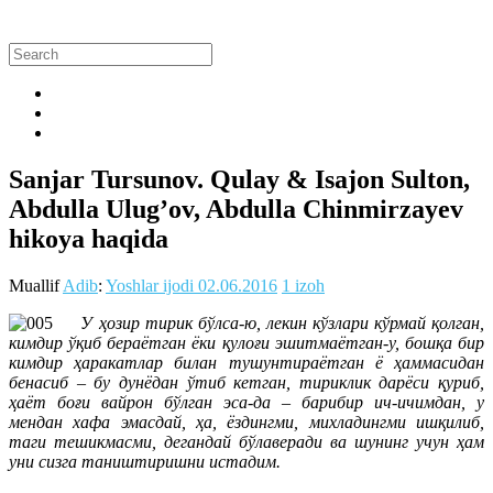
Sanjar Tursunov. Qulay & Isajon Sulton,
Abdulla Ulug’ov, Abdulla Chinmirzayev
hikoya haqida
Muallif
Adib
:
Yoshlar ijodi
02.06.2016
1 izoh
У ҳозир тирик бўлса-ю, лекин кўзлари кўрмай қолган,
кимдир ўқиб бераётган ёки қулоғи эшитмаётган-у, бошқа бир
кимдир ҳаракатлар билан тушунтираётган ё ҳаммасидан
бенасиб – бу дунёдан ўтиб кетган, тириклик дарёси қуриб,
ҳаёт боғи вайрон бўлган эса-да – барибир ич-ичимдан, у
мендан хафа эмасдай, ҳа, ёздингми, михладингми ишқилиб,
таги тешикмасми, дегандай бўлаверади ва шунинг учун ҳам
уни сизга таништиришни истадим.