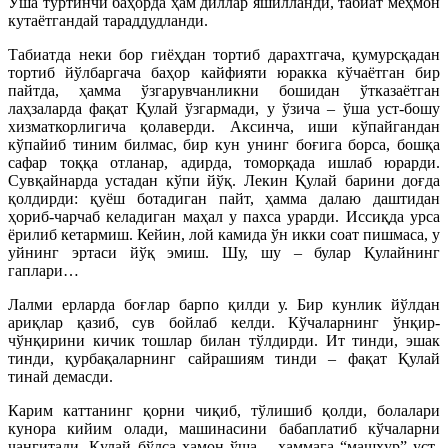
Ўша тўртинчи баҳорда ҳам диллар яшилланди, табиат меҳмон
кутаётгандай тараддудланди.
Табиатда неки бор гиёҳдан тортиб дарахтгача, қумурсқадан
тортиб йўлбаргача баҳор кайфияти юракка кўчаётган бир
пайтда, ҳамма ўзгарувчанликни бошидан ўтказаётган
лаҳзаларда фақат Қулай ўзгармади, у ўзича – ўша уст-бошу
хизматкорлигича қолаверди. Аксинча, иши кўпайгандан
кўпайиб тиним билмас, бир кун унинг боғига борса, бошқа
сафар тоққа отланар, адирда, томорқада ишлаб юрарди.
Сувқайнарда устадан кўпи йўқ. Лекин Қулай барини доғда
қолдирди: қуёш ботадиган пайт, ҳамма далаю даштидан
ҳориб-чарчаб келадиган маҳал у пахса урарди. Иссиқда урса
ёрилиб кетармиш. Кейин, лой камида ўн икки соат пишмаса, у
уйнинг эртаси йўқ эмиш. Шу, шу – булар Қулайнинг
гаплари…
Лалми ерларда боғлар барпо қилди у. Бир кунлик йўлдан
ариқлар қазиб, сув бойлаб келди. Кўчаларнинг ўнқир-
чўнқирини кичик тошлар билан тўлдирди. Ит тинди, эшак
тинди, қурбақаларнинг сайрашиям тинди – фақат Қулай
тинай демасди.
Карим каттанинг қорни чиқиб, тўлишиб қолди, болалари
кунора кийим олади, машинасини бабаплатиб кўчаларни
чангитади, Қулай бўлса ҳамон ўша – ҳаммага “машҳур” уст-