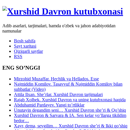
Adib asarlari, tarjimalari, hamda o'zbek va jahon adabiyotidan
namunalar
Bosh sahifa
Sayt xaritasi
Qiziqarli saytlar
RSS
ENG SO’NGGI
Mirzohid Muzaffar. Hechlik va Hellados. Esse
Najmiddin Komilov. Tasavvuf & Najmiddin Komilov bilan
suhbatlar (Video)
Attila Ilxan. She’rlar. Xurshid Davron tarjimalari
Rajab Xolbek. Xurshid Davron va uning kutubxonasi haqida
Abduhamid Pardayev. Yangi to’rtliklar
Unutayin degandim seni… Xurshid Davron she’ri & Qo’shiq
Xurshid Davron & Sarvara & IA. Sen kelar yo’llarga tikildim
bedor…
Xayr, dema, sevgilim… Xurshid Davron she’ri & Ikki qo’shiq