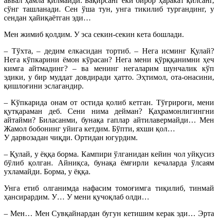
аввал ҳамла қилмайди. Бақирсанг ёки бирор ҳаракат қилсанг,
сўнг ташланади. Сен ўша тун, унга тикилиб тургандинг, у
сендан ҳайиқаётган эди…
Мен жимиб қолдим. У эса секин-секин кета бошлади.
– Тўхта, – дедим елкасидан тортиб. – Нега исминг Қулай?
Нега кўпкарини ёмон кўрасан? Нега мени қўрққанимни ҳеч
кимга айтмадинг? – ва менинг негаларим шунчалик кўп
эдики, у бир муддат довдиради ҳатто. Эҳтимол, ота-онасини,
қишлоғини эслагандир.
– Кўпкарида онам от остида қолиб кетган. Тўғрироғи, мени
қутқараман деб. Сени нима дейман? Қаҳрамонлигингни
айтайми? Биласанми, бунақа гаплар айтилавермайди… Мен
Жамол бобонинг уйига кетдим. Бўпти, яхши қол…
У дарвозадан чиқди. Ортидан югурдим.
– Қулай, у ёққа борма. Кампири ўлганидан кейин чол уйқусиз
бўлиб қолган. Айниқса, бунақа ёмғирли кечаларда ўлсаям
ухламайди. Борма, у ёққа.
Унга етиб олганимда нафасим томоғимга тиқилиб, тинмай
ҳансирардим. У… У мени қучоқлаб олди…
– Мен… Мен Сувқайнардан бугун кетишим керак эди… Эрта