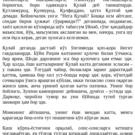
борингки, бори одамзодга Қулай деб таништирди.
Қутлимурод, Қулмурод, Қулфиддин, ҳатто Қултой ҳам
демади. Кейинчалик унга: “Нега Қулай? Бошқа исм айтсанг,
сендан биров ҳужжат сўрармиди?!” деганимда, индамаган,
хиёл қисилган кўзларида шўх табассум ўйнаб, сўнг қандайдир
маъюслик, йўқ, маъсумлик аксланган ва мен, начора, унга шу
исм ёқса керак, деган хулосага келганман.
Қулай деганда дастлаб кўз ўнгимизда қоп-қора йигит
гавдаланарди. Бўйи Раҳим калтанинг қулочи билан ўлчанса,
бир ярим, Шоди дарознинг эса бир қулочига ҳам етмас эди.
Ҳар ҳолда, ёши катталарнинг Қулай калта деганини эсласам –
у пакана эди. Ўлгудай чайир, билаклари заранг дарахтидай
қаттиқ, ҳамиша бир хил уст-бошда юрар эди: қора, нўхотдай
сочмалари ўзига ярашган кўйлак, икки тиззасию сони оқарган
жинси шим, анча уриниб қолган катта патинка. Унинг бор
бойлиги, Зулпин кампирнинг дейишича, дунёси – устида эди.
Дарвоқе, чиройли тумор ва уни бўйнида тутиб турган
занжири ҳам бор эди.
Момонинг айтишича, унинг ёши мендан катта, менга
қараганда беш-олти тут пишиғини кўп кўрган экан.
Қиш кўрпа-ёстиғини орқалаб, олис-олисларга кетишга
чоғланаётган, ер тўлғоқ тутган хотиндай лопиллаётган, осмон