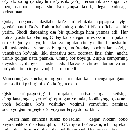
o’ynab, so’ng qandaydir ma’yuslik, yo’q, ma’sumlik akslangan va
men, nachora, unga shu ism yoqsa kerak, degan xulosaga
kelganman.
Qulay deganda dastlab ko’z o’ngimizda qop-qora yigit
gavdalanardi. Bo’yi Rahim kaltaning qulochi bilan o’lchansa, bir
yarim, Shodi darozning esa bir qulochiga ham yetmas edi. Har
holda, yoshi kattalarning Qulay kalta deganini eslasam – u pakana
edi. O’lguday chayir, bilaklari zarang daraxtiday qattiq, hamisha bir
xil ust-boshda yurar edi: qora, no’xotday sochmalari o’ziga
yarashgan ko’ylak, ikki tizzasiyu soni oqargan jinsi shim, ancha
urinib qolgan katta patinka. Uning bor boyligi, Zulpin kampirning
deyishicha, dunyosi – ustida edi. Darvoqe, chiroyli tumor va uni
bo’ynida tutib turgan zanjiri ham bor edi.
Momoning aytishicha, uning yoshi mendan katta, menga qaraganda
besh-olti tut pishig’ini ko’p ko’rgan ekan.
Qish ko’rpa-yostig’ini orqalab, olis-olislarga ketishga
chog’lanayotgan, yer to’lg’oq tutgan xotinday lopillayotgan, osmon
yosh bolaning ko’z yoshiday yoqimli yomg’irini zaminga
sochayotgan bir paytda Suvqaynarda paydo bo’ldi u.
– Odam ham shuncha tussiz bo’ladimi, – degan Nozim bobo
keyinchalik ko’p afsus qilib, – O’zi qora bo’lsayam, ichi oq ekan
uni, – deya to’y-ma’rakalarda gapirib yurganini hamma eshitgan.