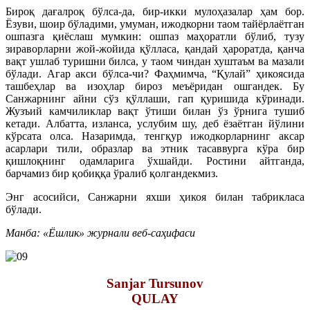
Бироқ дағалроқ бўлса-да, бир-икки мулоҳазалар ҳам бор.
Ёзуви, шоир бўладими, умуман, ижодкорни таом тайёрлаётган
ошпазга қиёслаш мумкин: ошпаз маҳоратли бўлиб, тузу
зираворларни жой-жойида қўлласа, қандай ҳароратда, қанча
вақт ушлаб туришни билса, у таом чиндан хуштаъм ва мазали
бўлади. Агар акси бўлса-чи? Фаҳмимча, “Қулай” ҳикоясида
ташбеҳлар ва изоҳлар бироз меъёридан ошгандек. Бу
Санжарнинг айни сўз қўллаши, гап қуришида кўринади.
Жузъий камчиликлар вақт ўтиши билан ўз ўрнига тушиб
кетади. Албатта, изланса, услубим шу, деб ёзаётган йўлини
кўрсата олса. Назаримда, тенгқур ижодкорларнинг аксар
асарлари тили, образлар ва этник тасаввурга кўра бир
қишлоқнинг одамларига ўхшайди. Ростини айтганда,
барчамиз бир қобиққа ўралиб қолгандекмиз.
Энг асосийси, Санжарни яхши ҳикоя билан табрикласа
бўлади.
Манба: «Ёшлик» журнали веб-саҳифаси
Sanjar Tursunov
QULAY