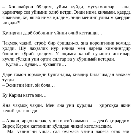
– Хонавайрон бўлдим, уйим куйди, мусулмонлар… ана,
қаранглар сел уйимни олиб кетди. Энди нима қиламан, қаерда
яшайман, ҳе, яшаб нима қилдим, энди менинг ўлим-м қаердан
чиқади?!
Қутирган дарё бобонинг уйини олиб кетганди…
Чақмоқ чақиб, атроф бир ёришди-ю, яна қоронғилик комида
қолди. Шу лаҳзалик нур ичида мен дарёда кимнингдир
бошини кўриб қолдим. У оқимга қараб сузишга интилар,
кучли тўлқин уни ортга силтар ва у кўринмай кетарди.
– Қулай… Қулай… чўкаяпти…
Дарё томон юрмоқчи бўлгандим, кимдир билагимдан маҳкам
тутди.
– Эсингни йиғ, эй бола…
Бу Карим катта эди…
Яна чақмоқ чақди. Мен яна уни кўрдим – қирғоққа яқин
келиб қолган эди.
– Арқон, арқон керак, уни тортиб оламиз… – дея бақирардим.
Бироқ Карим каттанинг қўлидан чиқиб кетолмасдим.
– Ма, ўғлингни ушла, сал бўлмаса ўзини дарёга отар эди.