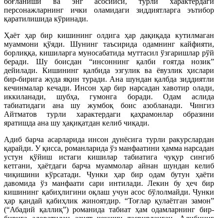
боғланиши ва энг асосийси, турли характердаги
персонажларнинг ички оламидаги зиддиятларга эътибор
қаратилишида кўринади.
Ҳаёт ҳар бир кишининг олдига ҳар дақиқада кутилмаган
муаммони қўяди. Шунинг таъсирида одамнинг кайфияти,
борлиққа, кишиларга муносабатида муттасил ўзгаришлар рўй
беради. Шу боисдан “инсоннинг қалби ғоятда нозик”
дейилади. Кишининг қалбида эзгулик ва ёвузлик ҳислари
бир-бирига жуда яқин туради. Ана шундан қалбда зиддиятли
кечинмалар кечади. Инсон ҳар бир нарсадан хавотир олади,
иккиланади, шубҳа, гумонга боради. Одам аслида
табиатидаги ана шу жумбоқ боис азобланади. Чингиз
Айтматов турли характердаги қаҳрамонлар образини
яратишда ана шу ҳақиқатдан келиб чиқади.
Адиб барча асарларида инсон дунёсига турли ракурслардан
қарайди. У қисса, романларида ўз манфаатини ҳамма нарсадан
устун қўйиш истаги кишилар табиатига чуқур сингиб
кетгани, ҳаётдаги барча муаммолар айнан шундан келиб
чиқишини кўрсатади. Чунки ҳар бир одам бутун ҳаёти
давомида ўз манфаати сари интилади. Лекин бу ҳеч бир
кишининг қабиҳлигини оқлаш учун асос бўлолмайди. Чунки
ҳар қандай қабиҳлик жиноятдир. “Тоғлар қулаётган замон”
(“Абадий қаллиқ”) романида табиат ҳам одамларнинг бир-