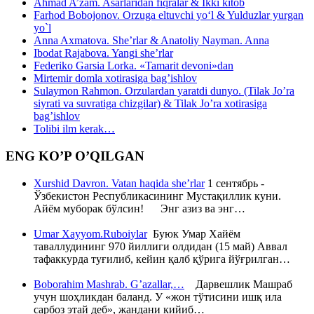
Ahmad A’zam. Asarlaridan fiqralar & Ikki kitob
Farhod Bobojonov. Orzuga eltuvchi yo‘l & Yulduzlar yurgan
yo`l
Anna Axmatova. She’rlar & Anatoliy Nayman. Anna
Ibodat Rajabova. Yangi she’rlar
Federiko Garsia Lorka. «Tamarit devoni»dan
Mirtemir domla xotirasiga bag’ishlov
Sulaymon Rahmon. Orzulardan yaratdi dunyo. (Tilak Jo’ra
siyrati va suvratiga chizgilar) & Tilak Jo’ra xotirasiga
bag’ishlov
Tolibi ilm kerak…
ENG KO’P O’QILGAN
Xurshid Davron. Vatan haqida she’rlar
1 сентябрь -
Ўзбекистон Республикасининг Мустақиллик куни.
Айём муборак бўлсин! Энг азиз ва энг…
Umar Xayyom.Ruboiylar
Буюк Умар Хайём
таваллудининг 970 йиллиги олдидан (15 май) Аввал
тафаккурда туғилиб, кейин қалб қўрига йўғрилган…
Boborahim Mashrab. G’azallar,…
Дарвешлик Машраб
учун шоҳликдан баланд. У «жон тўтисини ишқ ила
сарбоз этай деб», жандани кийиб…