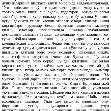
душманларнинг шафқатсизлиги мисолида гавдалантирилади.
“Ўзга қабиланинг сўнгги одамигача қирган, молу мулкини
тортиб олган киши энг ақлли, уддабурон, ботир саналган
замон”да кечган хунрезликлар ҳақидаги бу афсона ўзининг
бутун даҳшати билан хаёлни эгаллаб олади. Ўшанда киши
қирғинбарот урушлар беҳад фожиали эканини тасаввур
қилиб, одамлар ёвузлашганида нақадар тубанлашиб
кетишидан даҳшатга тушади. Душманлар қирғизларнинг ер-
суви, бойликларини эгаллаш учун уларни битта ҳам
қолдирмасдан ўлдиришади. Лекин бир ўғил ва бир қиз бола
душманлар ҳужум қилмасидан аввал қўлсават учун пўстлоқ
шилишга кетгани боис омон қолади-ю ўрмондан чиқиб,
мислсиз фожианинг устидан чиқишади. Душманлар “бу икки
болани ўрмонга олиб бориб, шундай қилгинки, шу билан
қирғиз зоти тугасин, хаёлга ҳам келмасин, номи абадий
ўчсин” деб Чўтир Баймоқ кампирга топширишади. Кампир
болаларни тубсиз жарликка итариб юборишдан олдин: “О,
муаззам Энасой дарёси! Кел, энди икки қум заррасини – икки
одам боласини ўз бағрингга олгин. Уларга Ер юзида жой
йўқ…” деб мурожаат қилади. Асарнинг айни ўринлари
ўқувчини ҳаяжонга солади. Шохдор она буғу ҳақидаги афсона
бу жиҳатдан “Асрга татигулик кун” романидаги Найман она
афсонасига ўхшайди. Унда ҳам кишилар қадимдан бир-
бирининг устидан ҳукмронлик қилиш учун
шафқатсизликнинг турли усулларини ўйлаб топишгани