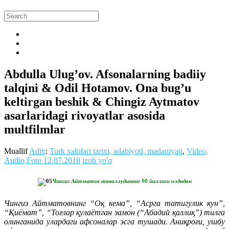
Abdulla Ulug’ov. Afsonalarning badiiy
talqini & Odil Hotamov. Ona bug’u
keltirgan beshik & Chingiz Aytmatov
asarlaridagi rivoyatlar asosida
multfilmlar
Muallif
Adib
:
Turk xalqlari tarixi, adabiyoti, madaniyati
,
Video,
Audio,Foto
12.07.2018
izoh yo'q
Чингиз Айтматов таваллудининг 90 йиллиги олдидан
Чингиз Айтматовнинг “Оқ кема”, “Асрга татигулик кун”,
“Қиёмат”, “Тоғлар қулаётган замон (“Абадий қаллиқ”) тилга
олинганида улардаги афсоналар эсга тушади. Аниқроғи, ушбу