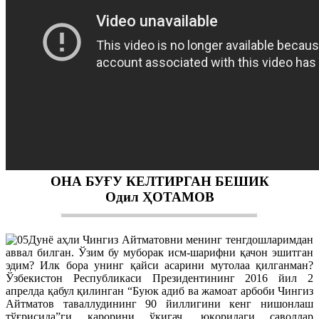
ОНА БУҒУ КЕЛТИРГАН БЕШИК
Одил ҲОТАМОВ
Дунё аҳли Чингиз Айтматовни менинг тенгдошларимдан
аввал билган. Ўзим бу муборак исм-шарифни қачон эшитган
эдим? Илк бора унинг қайси асарини мутолаа қилганман?
Ўзбекистон Республикаси Президентининг 2016 йил 2
апрелда қабул қилинган “Буюк адиб ва жамоат арбоби Чингиз
Айтматов таваллудининг 90 йиллигини кенг нишонлаш
тўғрисида”ги қарорини ўқигач, юқоридаги саволлар