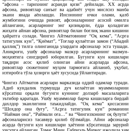
“афсона – тарихнинг асранди қизи” дейилади. ХХ асрда
афсона, ривоятлар санъат ва адабиёт учун мислсиз манба
экани янада аёнлашди. Инсоннинг ички олами, қалб
жумбоғини очишда ривоят, афсоналарнинг асосий омилга
айлангани, асарларнинг энг қизиқарли, ёдда қоладиган
жиҳати айнан афсона, ривоятлар билан боғлиқ экани кишини
ҳайратга солади. Чингиз Айтматовнинг “Оқ кема”, “Асрга
татигулик кун”, “Қиёмат”, “Тоғлар қулаётган замон (“Абадий
қаллиқ”) тилга олинганида улардаги афсоналар эсга тушади.
Аниқроғи, ушбу афсоналар мазкур асарларининг мазмун-
моҳиятига сингдириб юборилган. Бугунги кун кишилари
тақдири асос қилиб олинган айни асарларда афсона,
ривоятлар сюжетнинг муҳим тармоғига айланиб, уқубат,
изтиробга тўла ҳозирги ҳаёт хусусида ўйлантиради.
Чингиз Айтматов асарлари марказида оддий одамлар туради.
Адиб кундалик турмушда дуч келаётган муаммоларини
кўрсатиш орқали бугунги куннинг долзарб масалаларига
эътибор қаратади. Ушбу муаммолар барча кишиларга бирдай
дахлдор эканлигини таъкидлайди. “Оқ кема” қиссасини
“Шохдор она буғу”, “Асрга татигулик кун” романини
“Найман она”, “Раймали оға…” ва “Чингизхонинг оқ булути”
афсоналарисиз тасаввур қилиб бўлмайди. Айни афсоналар
асарда бугунги кун кишилари ҳаётини кўрсатишда зарурий
унсурга айланган. Томас Манн, Габриэль Маркес ижодида ҳам