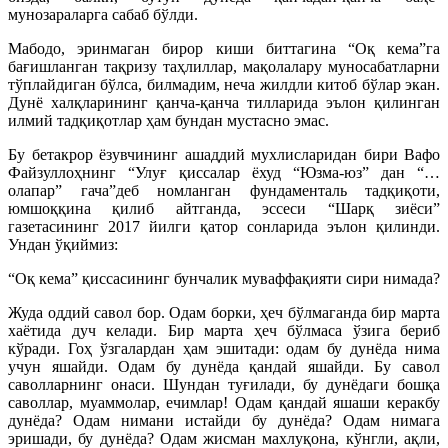
мунозараларга сабаб бўлди.
Мабодо, эринмаган бирор киши биттагина “Оқ кема”га
бағишланган тақризу таҳлиллар, мақолалару муносабатларни
тўплайдиган бўлса, билмадим, неча жилдли китоб бўлар экан.
Дунё халқларининг қанча-қанча тилларида эълон қилинган
илмий тадқиқотлар ҳам бундан мустасно эмас.
Бу бетакрор ёзувчининг ашаддий мухлисларидан бири Вафо
Файзуллоҳнинг “Улуғ қиссалар ёхуд “Юзма-юз” дан “…
олапар” гача”деб номланган фундаменталь тадқиқоти,
юмшоққина қилиб айтганда, эссеси “Шарқ зиёси”
газетасининг 2017 йилги қатор сонларида эълон қилинди.
Ундан ўқиймиз:
“Оқ кема” қиссасининг бунчалик муваффақияти сири нимада?
Жуда оддий савол бор. Одам борки, ҳеч бўлмаганда бир марта
хаётида дуч келади. Бир марта ҳеч бўлмаса ўзига бериб
кўради. Гоҳ ўзгалардан ҳам эшитади: одам бу дунёда нима
учун яшайди. Одам бу дунёда қандай яшайди. Бу савол
саволларнинг онаси. Шундан туғилади, бу дунёдаги бошқа
саволлар, муаммолар, ечимлар! Одам қандай яшаши керакбу
дунёда? Одам нимани истайди бу дунёда? Одам нимага
эришади, бу дунёда? Одам жисман махлуқона, кўнгли, ақли,