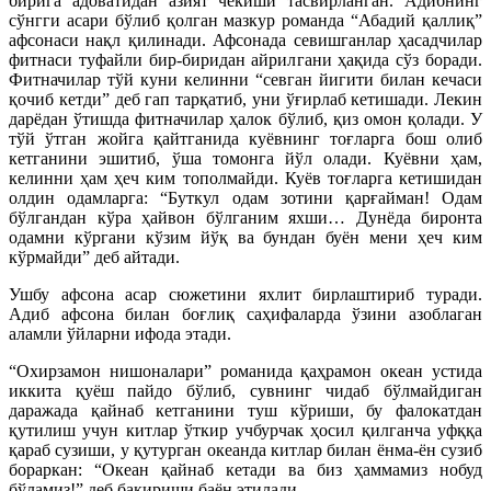
бирига адоватидан азият чекиши тасвирланган. Адибнинг
сўнгги асари бўлиб қолган мазкур романда “Абадий қаллиқ”
афсонаси нақл қилинади. Афсонада севишганлар ҳасадчилар
фитнаси туфайли бир-биридан айрилгани ҳақида сўз боради.
Фитначилар тўй куни келинни “севган йигити билан кечаси
қочиб кетди” деб гап тарқатиб, уни ўғирлаб кетишади. Лекин
дарёдан ўтишда фитначилар ҳалок бўлиб, қиз омон қолади. У
тўй ўтган жойга қайтганида куёвнинг тоғларга бош олиб
кетганини эшитиб, ўша томонга йўл олади. Куёвни ҳам,
келинни ҳам ҳеч ким тополмайди. Куёв тоғларга кетишидан
олдин одамларга: “Буткул одам зотини қарғайман! Одам
бўлгандан кўра ҳайвон бўлганим яхши… Дунёда биронта
одамни кўргани кўзим йўқ ва бундан буён мени ҳеч ким
кўрмайди” деб айтади.
Ушбу афсона асар сюжетини яхлит бирлаштириб туради.
Адиб афсона билан боғлиқ саҳифаларда ўзини азоблаган
аламли ўйларни ифода этади.
“Охирзамон нишоналари” романида қаҳрамон океан устида
иккита қуёш пайдо бўлиб, сувнинг чидаб бўлмайдиган
даражада қайнаб кетганини туш кўриши, бу фалокатдан
қутилиш учун китлар ўткир учбурчак ҳосил қилганча уфққа
қараб сузиши, у қутурган океанда китлар билан ёнма-ён сузиб
бораркан: “Океан қайнаб кетади ва биз ҳаммамиз нобуд
бўламиз!” деб бақириши баён этилади.