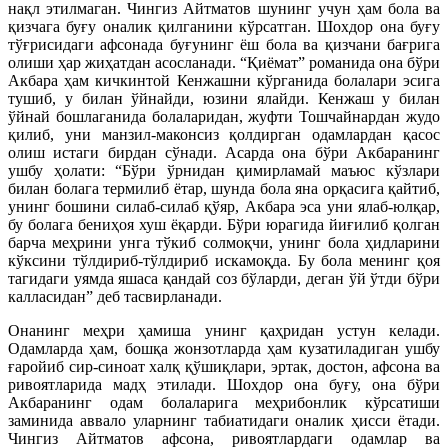
нақл этилмаган. Чингиз Айтматов шунинг учун ҳам бола ва
қизчага буғу оналик қилганини кўрсатган. Шохдор она буғу
тўғрисидаги афсонада буғунинг ёш бола ва қизчани бағрига
олиши ҳар жиҳатдан асосланади. “Қиёмат” романида она бўри
Акбара ҳам кичкинтой Кенжашни кўрганида болалари эсига
тушиб, у билан ўйнайди, юзини ялайди. Кенжаш у билан
ўйнай бошлаганида болаларидан, жуфти Тошчайнардан жудо
қилиб, уни манзил-маконсиз қолдирган одамлардан қасос
олиш истаги бирдан сўнади. Асарда она бўри Акбаранинг
ушбу ҳолати: “Бўри ўрнидан қимирламай маъюс кўзлари
билан болага термилиб ётар, шунда бола яна орқасига қайтиб,
унинг бошини силаб-силаб қўяр, Акбара эса уни ялаб-юлқар,
бу болага бениҳоя хуш ёқарди. Бўри юрагида йиғилиб қолган
барча меҳрини унга тўкиб солмоқчи, унинг бола ҳидларини
кўксини тўлдириб-тўлдириб искамоқда. Бу бола менинг қоя
тагидаги уямда яшаса қандай соз бўларди, деган ўй ўтди бўри
калласидан” деб тасвирланади.
Онанинг меҳри ҳамиша унинг қаҳридан устун келади.
Одамларда ҳам, бошқа жонзотларда ҳам кузатиладиган ушбу
ғаройиб сир-синоат халқ қўшиқлари, эртак, достон, афсона ва
ривоятларида мадҳ этилади. Шохдор она буғу, она бўри
Акбаранинг одам болаларига меҳрибонлик кўрсатиши
заминида аввало уларнинг табиатидаги оналик ҳисси ётади.
Чингиз Айтматов афсона, ривоятлардаги одамлар ва