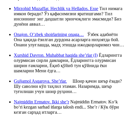
Mirzohid Muzaffar. Hechlik va Hellados. Esse
Тил нимага
имкон беради? Ўз қафасимизни яратишгами? Тил
инсоннинг энг даҳшатли эринчоқлиги эмасмиди? Биз
дунёни аввал…
Onajon. O’zbek shoirlarining onaga…
Ўзбек адабиёти
Она ҳақида ёзилган дурдона асарларга ниҳоятда бой.
Онани улуғлашда, мадҳ этишда ижодкорларимиз чин…
Xurshid Davron. Muhabbat haqida she’rlar (I)
Ёдларингга
олурмисан сирли дамларни, Ёдларингга олурмисан
ширин ғамларни, Ёқиб қўйиб тун қўйнида ёки
шамларни Мени ёдга…
Guljamol Asqarova. She’rlar.
Шоир қачон шеър ёзади?
Шу саволни кўп таҳлил этаман. Назаримда, шеър
туғилиши учун шоир руҳини…
Najmiddin Ermatov. Ikki she’r
Najmiddin Ermatov. Ko‘k
bo‘ri kezgan sarhad itlarga talosh endi... She’r / Кўк бўри
кезган сарҳад итларга…