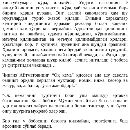
хис-туйғуларга кўра, илоҳиёна. Ундаги нафсоният ё
илоҳийликнинг устунлигига кўра, ҳаёт тарзини тамоман бир-
бирига қарши қуради. Энг азалий саволларга ҳам шу
нуқталардан туриб жавоб қилади. Ечимни ҳаракатлар
келтириб чиқарганига қарамай режалар билан воқелик
ҳамиша ҳам тўғри келавермайди. Адолатли ҳал қилишнинг
натижа ва оқибати, одамга кўринадиган, кўринмайдиган,
маълум қилинадиган ва маълум қилинмайдиган ҳоллари,
ҳолатлари бор. У кўпинча, дунёнинг ана шундай яралгани,
Ҳақнинг иродаси, хоҳиши нега бундай эканлигини тушуниб-
тушунолмай, англаб-англолмай изтироб чекади, фарёд қилади,
камдан-кам ҳолларда шукр қилиб, аслига интилади ё тобора
ўз фитратидан чекинади…
Чингиз Айтматовнинг “Оқ кема” қиссаси ана шу саволга
бадиият орқали берилган мухтасар, нозик, инжа, беозор ва
жасур, ва, албатта, гўзал жавобдир!..”
“Оқ кема”нинг тўртинчи боби ўша машҳур эртакка
бағишланган. Бола бобоси Мўмин чол айтган ўша афсонани
ҳар гал чексиз ҳайрат ва энтикиш билан тинглар, уни бутун
онгу шуурига муҳрлаб олар эди.
Бир гал у бобосини безовта қилмайди, портфелига ўша
афсонани сўйлаб беради.