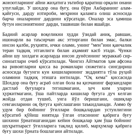
жонзотларнинг айни жиҳатига эътибор қаратиш орқали онани
улуғлайди. У шохдор она буғу, она бўри Акбаранинг алам-
қайғуси, дарду изтироби, меҳрини қаламга олиш асносида
барча оналарнинг дардини кўрсатади. Оналар эса ҳамиша
бутун инсониятнинг дарди, ташвиши билан яшайди.
Бадиий асарлар воқеликни худди ўзидай аниқ, равшан,
ишонарли ва таъсирчан акс эттиргани билан эмас, балки
инсон қалби, руҳияти, ички олами, унинг “мен”ини қанчалик
теран тадқиқ этганлиги билан аҳамият касб этади. Чунки
айни шу хилдаги асарларда инсон дунёсининг мураккаб сир-
синоатлари очиб кўрсатилади. Чингиз Айтматов ҳам афсона
ва ривоятларни қисса ва романлари сюжетига сингдириш
асносида бугунги кун кишиларининг зиддиятга тўла руҳий
оламини тадқиқ этишга интилади. “Оқ кема” қиссасида
Шохдор она буғу асраб олган бола ва қизчанинг фарзандлари
дастлаб буғуларга тегишмагани, ҳеч ким уларни
ҳуркитмагани, ўша пайтларда кишилар буғуга дуч келган
жойда отдан тушиб, унга йўл беришгани, ошиқлар
севганларини оқ буғуга қиёслашгани таъкидланади. Аммо бу
удум бир бойнинг ўғиллари бошқалардан устунлигини
кўрсатиб қўйиш ниятида ўлган отасининг қабрига буғу
шохини ўрнатишганидан кейин бошқалар ҳам ўша бойнинг
шуҳратпараст ўғилларига тақлид қилиб, марҳумлар қабрига
буғу шохи ўрната бошлагани айтилади.