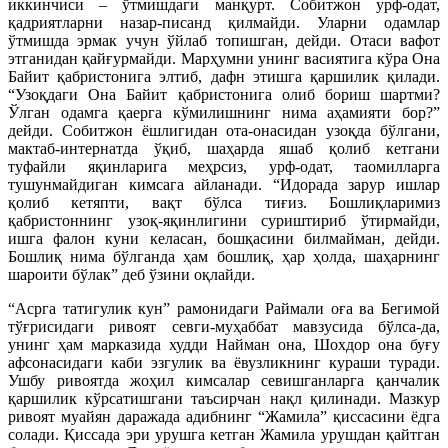
иккинчиси – ўтмишдаги манқурт. Собитжон урф-одат,
қадриятларни назар-писанд қилмайди. Уларни одамлар
ўтмишда эрмак учун ўйлаб топишган, дейди. Отаси вафот
этганидан қайғурмайди. Марҳумни унинг васиятига кўра Она
Байит қабристонига элтиб, дафн этишга қаршилик қилади.
“Узоқдаги Она Байит қабристонига олиб бориш шартми?
Ўлган одамга қаерга кўмилишнинг нима аҳамияти бор?”
дейди. Собитжон ёшлигидан ота-онасидан узоқда бўлгани,
мактаб-интернатда ўқиб, шаҳарда яшаб қолиб кетгани
туфайли яқинларига меҳрсиз, урф-одат, таомилларга
тушунмайдиган кимсага айланади. “Идорада зарур ишлар
қолиб кетяпти, вақт бўлса тиғиз. Бошлиқларимиз
қабристоннинг узоқ-яқинлигини суриштириб ўтирмайди,
ишга фалон куни келасан, бошқасини билмайман, дейди.
Бошлиқ нима бўлганда ҳам бошлиқ, ҳар ҳолда, шаҳарнинг
шароити бўлак” деб ўзини оқлайди.
“Асрга татигулик кун” рамонидаги Раймали оға ва Бегимой
тўғрисидаги ривоят севги-муҳаббат мавзусида бўлса-да,
унинг ҳам марказида худди Найман она, Шохдор она буғу
афсонасидаги каби эзгулик ва ёвузликнинг кураши туради.
Ушбу ривоятда жоҳил кимсалар севишганларга қанчалик
қаршилик кўрсатишгани таъсирчан нақл қилинади. Мазкур
ривоят муайян даражада адибнинг “Жамила” қиссасини ёдга
солади. Қиссада эри урушга кетган Жамила урушдан қайтган