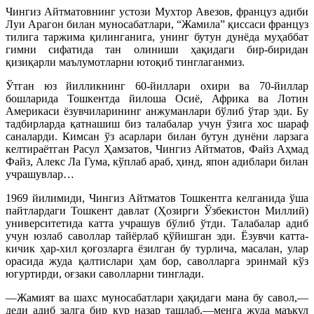
Чингиз Айтматовнинг устози Мухтор Авезов, француз адиби
Луи Арагон билан муносабатлари, “Жамила” қиссаси француз
тилига таржима қилинганига, унинг бутун дунёда муҳаббат
гимни сифатида тан олиниши ҳақидаги бир-биридан
қизиқарли маълумотларни ютоқиб тинглаганмиз.
Ўтган юз йилликнинг 60-йиллари охири ва 70-йиллар
бошларида Тошкентда йилоша Осиё, Африка ва Лотин
Америкаси ёзувчиларининг анжуманлари бўлиб ўтар эди. Бу
тадбирларда қатнашиш биз талабалар учун ўзига хос шараф
саналарди. Кимсан ўз асарлари билан бутун дунёни ларзага
келтираётган Расул Ҳамзатов, Чингиз Айтматов, Файз Аҳмад
Файз, Алекс Ла Гума, кўплаб араб, ҳинд, япон адиблари билан
учрашувлар…
1969 йилимиди, Чингиз Айтматов Тошкентга келганида ўша
пайтлардаги Тошкент давлат (Ҳозирги Ўзбекистон Миллий)
университетида катта учрашув бўлиб ўтди. Талабалар адиб
учун юзлаб саволлар тайёрлаб қўйишган эди. Ёзувчи катта-
кичик ҳар-хил қоғозларга ёзилган бу турлича, масалан, улар
орасида жуда қалтислари ҳам бор, саволларга эринмай кўз
югуртирди, оғзаки саволларни тинглади.
—Жамият ва шахс муносабатлари ҳақидаги мана бу савол,—
деди адиб залга бир қур назар ташлаб,—менга жуда маъқул