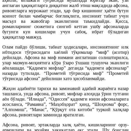
аҳволи, келажаги тўғрисида мушоҳада юритар экан, ўзи
англаган ҳақиқатларга диққатни жалб этиш мақсадида афсона,
ривоятларга мурожаат этади, ҳар бир кишининг ҳаёти бутун
коинот билан чамбарчас боғлиқлиги, инсоният табиат учун
масъул ва жавобгар эканлигини таъкидлайди. Қисса,
романларнинг сюжетига сингиб кетган ушбу афсоналарда
бугунги кун кишилари учун сабоқ, ибрат бўладиган
ҳақиқатлар мавжуд.
Олам пайдо бўлиши, табиат ҳодисалари, инсониятнинг илк
ибтидоси тўғрисидаги хаёлий тўқималар “миф” (асотир)
дейилади. Афсона ва миф нимани англатиши солиштирилса,
улар мазмун-моҳиятига кўра ўзаро ўхшаш тушунча эканлиги
аёнлашади. “Қадимги мифлар” деганда “қадимги афсоналар”
назарда тутилади. “Прометей тўғрисида миф” “Прометей
тўғрисида афсона” дейилиши хато ҳисобланмайди.
Жаҳон адабиёти тарихи ва замонавий адабий жараёнга назар
ташланса, унда афсона, ривоят, мифлар алоҳида ўрин тутгани
аён бўлади. “Илиада”, “Одиссея” қадимги юнон афсоналарига
асосланса, “Рамаяна”, “Маҳобҳорат” ҳинд, “Шоҳнома” форс,
“Алпомиш”, “Манас”, “Қўрқут ота китоби” туркий халқлар
афсона, ривоятлари заминида яратилган.
Афсона, ривоят, эртакларда халқ ҳаёти, кишиларнинг орзу-
армонлари ва муайян ҳақиқатлар акс этади. Шу боисдан