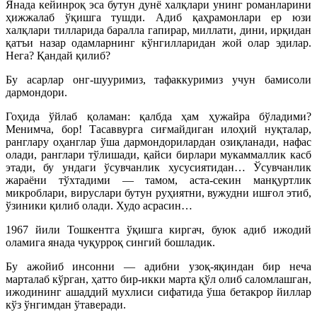
Янада кейинроқ эса бутун дунё халқлари унинг романларини
ҳижжалаб ўқишга тушди. Адиб қаҳрамонлари ер юзи
халқлари тилларида баралла гапирар, миллати, дини, ирқидан
қатъи назар одамларнинг кўнгилларидан жой олар эдилар.
Нега? Қандай қилиб?
Бу асарлар онг-шууримиз, тафаккуримиз учун бамисоли
дармондори.
Гоҳида ўйлаб қоламан: қалбда ҳам ҳужайра бўладими?
Менимча, бор! Тасаввурга сиғмайдиган илоҳий нуқталар,
ранглару оҳанглар ўша дармондорилардан озиқланади, нафас
олади, ранглари тўлишади, қайси бирлари мукаммаллик касб
этади, бу ундаги ўсувчанлик хусусиятидан… Ўсувчанлик
жараёни тўхтадими — тамом, аста-секин манқуртлик
микроблари, вируслари бутун руҳиятни, вужудни ишғол этиб,
ўзиники қилиб олади. Худо асрасин…
1967 йили Тошкентга ўқишга киргач, буюк адиб ижодий
оламига янада чуқурроқ сингий бошладик.
Бу ажойиб инсонни — адибни узоқ-яқиндан бир неча
марталаб кўрган, ҳатто бир-икки марта қўл олиб саломлашган,
ижодининг ашаддий мухлиси сифатида ўша бетакрор йиллар
кўз ўнгимдан ўтаверади.