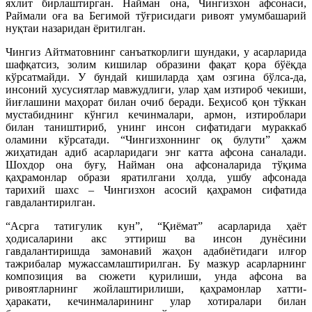
яхлит бирлаштирган. Найман она, Чингизхон афсонаси,
Раймали оға ва Бегимой тўғрисидаги ривоят умумбашарий
нуқтаи назаридан ёритилган.
Чингиз Айтматовнинг санъаткорлиги шундаки, у асарларида
шафқатсиз, золим кишилар образини фақат қора бўёқда
кўрсатмайди. У бундай кишиларда ҳам озгина бўлса-да,
инсоний хусусиятлар мавжудлиги, улар ҳам изтироб чекиши,
йиғлашини маҳорат билан очиб беради. Беҳисоб қон тўккан
мустабиднинг кўнгил кечинмалари, армон, изтироблари
билан таништириб, унинг инсон сифатидаги мураккаб
оламини кўрсатади. “Чингизхоннинг оқ булути” ҳажм
жиҳатидан адиб асарларидаги энг катта афсона саналади.
Шохдор она буғу, Найман она афсоналарида тўқима
қаҳрамонлар образи яратилгани ҳолда, ушбу афсонада
тарихий шахс – Чингизхон асосий қаҳрамон сифатида
гавдалантирилган.
“Асрга татигулик кун”, “Қиёмат” асарларида ҳаёт
ҳодисаларини акс эттириш ва инсон дунёсини
гавдалантиришда замонавий жаҳон адабиётидаги илғор
тажрибалар мужассамлаштирилган. Бу мазкур асарларнинг
композиция ва сюжети қурилиши, унда афсона ва
ривоятларнинг жойлаштирилиши, қаҳрамонлар хатти-
ҳаракати, кечинмаларининг улар хотиралари билан