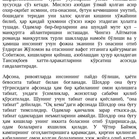
хусусида сўз кетади. Мислсиз азобдан ўлмай қолган асир
охир-оқибат исмини, ота-онасини, бутун кечмишини унутиб,
бошидаги теридан уни халос қилган кишини хўжайини
билиб, ҳар қандай ҳукмини сўзсиз ижро этадиган ҳолатга
тушади. Одамлар бир-бирларини ана шундай муте қул –
манқуртга айлантиришни исташади. Чингиз Айтматов
романда манқуртлик турли шаклларда намоён бўлиши ва у
ҳамиша инсоният учун фожиа эканини ўз онасини отиб
ўлдирган Жўломон ва отасининг вафот этганига қайғурмаган
Собитжон, кишиларни қийнаш, азоблашдан ҳузур қиладиган
Тансиқбоев хатти-ҳаракатларини кўрсатиш асосида
гавдалантиради.
Афсона, ривоятларда инсоннинг пайдо бўлиши, ҳаёти
бевосита табиат билан боғланади. Шохдор она буғу
тўғрисидаги афсонада ҳам бир қабиланинг омон қолишига
табиат, ундаги ўсимликлар, жонзотлар сабабчи қилиб
қўрсатилади. Шунинг учун табиат онага қиёсланиб, “она
табиат” дейилади. “Оқ кема”даги афсонада Шохдор она буғу
табиат тимсолидир. Одамлар қанчалик зарар етказса-да,
табиат одамлардан неъматларини аямайди. Шохдор она буғу
ҳам кишилар унинг иккита боласини отиб ўлдиришса-да,
одам болаларига яхшилик қилади. У Чўтир Баймоқ
кампирнинг огоҳлантиришига қарамасдан, қирғин қилинган
қабиланинг омон қолган болаларини узоқ жойга олиб кетиб,