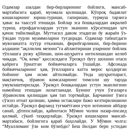
Одамлар азалдан бир-бирларининг бойлиги, мансаб-
мартабасига қараб, муомала қилишади. Кўпроқ бадавлат
кишиларнинг юриш-туриши, гапириши, турмуш тарзига
ҳавас ва таассуб этишади. Бойлар эса бошқалардан ажралиб
туриш, атрофдагилардан устун эканини кўрсатишдан ҳеч
қачон тийилмайди. Муттасил давом этадиган бу жараён ўз-
ўзидан турли муаммоларни туғдиради. Одамлар табиатдаги
мувозанатга путур етказиши, фирибгарликни, бир-бирини
алдашни “ақллилик мезони”га айлантириши уларнинг бойлик
тўплашга ружу қўйиши, шон-шуҳратга интилишидан келиб
чиқади. “Оқ кема” қиссасидаги Ўрозқул буғу шохини отаси
қабрига ўрнатган бойваччаларга ўхшайди. Афсонада
бойваччаларнинг ҳам, ўғилларига катта мерос қолдирган
бойнинг ҳам исми айтилмайди. Унда шуҳратпараст,
мақтанчоқ, зўравон кимсаларнинг тимсоли шу тарзда
умумлаштирилади. Ўразқул бошқалардан устун эканлигини
намойиш этишдан лаззатланади. Бунинг учун ўзгаларга
зўравонлик қилишдан ҳам тап тортмайди. Барчанинг ўзига
сўзсиз итоат қилиши, ҳамма истаклари бажо келтирилишини
истайди. Ўразқул фарзанд туғмаётгани учун хотинини айбдор
санаб, дўппослайди, қайнотаси Мўмин чолни назар-писанд
қилмай, сўкиб таҳқирлайди. Ўразқул кишиларни мансаб-
мартабаси, бойлигига қараб баҳолайди. У Мўмин чолга:
“Муаллиманг ўзи ким бўлибди? Беш йилдан бери устидан