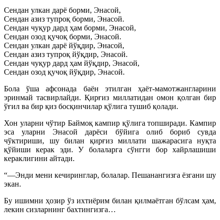
Сендан улкан дарё борми, Энасой,
Сендан азиз тупроқ борми, Энасой.
Сендан чуқур дард ҳам борми, Энасой,
Сендан озод қучоқ борми, Энасой.
Сендан улкан дарё йўқдир, Энасой,
Сендан азиз тупроқ йўқдир, Энасой.
Сендан чуқур дард ҳам йўқдир, Энасой,
Сендан озод қучоқ йўқдир, Энасой.
Бола ўша афсонада баён этилган ҳаёт-мамотжангларини
эринмай тасвирлайди. Қирғиз миллатидан омон қолган бир
ўғил ва бир қиз босқинчилар қўлига тушиб қолади.
Хон уларни чўтир Баймоқ кампир қўлига топширади. Кампир
эса уларни Энасой дарёси бўйига олиб бориб сувда
чўктириши, шу билан қирғиз миллати шажарасига нуқта
қўйиши керак эди. У болаларга сўнгги бор хайрлашиши
кераклигини айтади.
“—Энди мени кечиринглар, болалар. Пешанангизга ёзгани шу
экан.
Бу ишимни ҳозир ўз ихтиёрим билан қилмаётган бўлсам ҳам,
лекин сизларнинг бахтингизга…