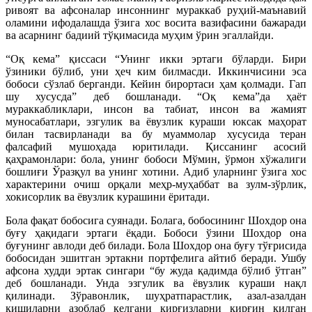
ривоят ва афсоналар инсоннинг мураккаб руҳий-маънавий
оламини ифодалашда ўзига хос восита вазифасини бажаради
ва асарнинг бадиий тўқимасида муҳим ўрин эгаллайди.
“Оқ кема” қиссаси “Унинг икки эртаги бўларди. Бири
ўзиники бўлиб, уни ҳеч ким билмасди. Иккинчисини эса
бобоси сўзлаб берганди. Кейин бирортаси ҳам қолмади. Гап
шу хусусда” деб бошланади. “Оқ кема”да ҳаёт
мураккабликлари, инсон ва табиат, инсон ва жамият
муносабатлари, эзгулик ва ёвузлик кураши юксак маҳорат
билан тасвирланади ва бу муаммолар хусусида теран
фалсафий мушоҳада юритилади. Қиссанинг асосий
қаҳрамонлари: бола, унинг бобоси Мўмин, ўрмон хўжалиги
бошлиғи Ўразқул ва унинг хотини. Адиб уларнинг ўзига хос
характерини очиш орқали меҳр-муҳаббат ва зулм-зўрлик,
хокисорлик ва ёвузлик курашини ёритади.
Бола фақат бобосига суянади. Болага, бобосининг Шохдор она
буғу ҳақидаги эртаги ёқади. Бобоси ўзини Шохдор она
буғунинг авлоди деб билади. Бола Шохдор она буғу тўғрисида
бобосидан эшитган эртакни портфелига айтиб беради. Ушбу
афсона худди эртак сингари “бу жуда қадимда бўлиб ўтган”
деб бошланади. Унда эзгулик ва ёвузлик кураши нақл
қилинади. Зўравонлик, шуҳратпарастлик, азал-азалдан
кишиларни азоблаб келгани қирғизларни қирғин қилган