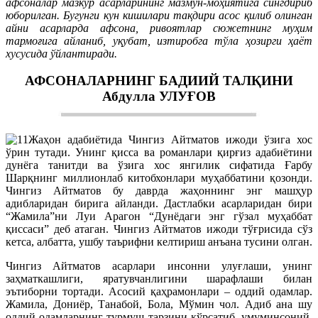
афсоналар мазкур асарларининг мазмун-моҳиятига сингдириб
юборилган. Бугунги кун кишилари тақдири асос қилиб олинган
айни асарларда афсона, ривоятлар сюжетнинг муҳим
тармоғига айланиб, уқубат, изтиробга тўла ҳозирги ҳаёт
хусусида ўйлантиради.
АФСОНАЛАРНИНГ БАДИИЙ ТАЛҚИНИ
Абдулла УЛУҒОВ
Жаҳон адабиётида Чингиз Айтматов ижоди ўзига хос
ўрин тутади. Унинг қисса ва романлари қирғиз адабиётини
дунёга танитди ва ўзига хос янгилик сифатида Ғарбу
Шарқнинг миллионлаб китобхонлари муҳаббатини қозонди.
Чингиз Айтматов бу даврда жаҳоннинг энг машҳур
адибларидан бирига айланди. Дастлабки асарларидан бири
“Жамила”ни Луи Арагон “Дунёдаги энг гўзал муҳаббат
қиссаси” деб атаган. Чингиз Айтматов ижоди тўғрисида сўз
кетса, албатта, ушбу таърифни келтириш анъана тусини олган.
Чингиз Айтматов асарлари инсонни улуғлаши, унинг
заҳматкашлиги, яратувчанлигини шарафлаши билан
эътиборни тортади. Асосий қаҳрамонлари – оддий одамлар.
Жамила, Дониёр, Танабой, Бола, Мўмин чол. Адиб ана шу
оддий одамларнинг турмуш тарзини кўрсатиб, умуминсоний,