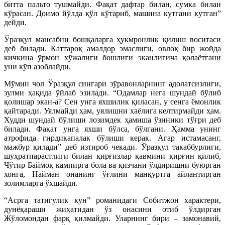
битта пальто тушмайди. Фақат дафтар билан, сумка билан
кўрасан. Доимо йўлда қўл кўтариб, машина кутгани кутган”
дейди.
Ўразқул мансабни бошқаларга ҳукмронлик қилиш воситаси
деб билади. Каттароқ амалдор эмаслиги, овлоқ бир жойда
кичкина ўрмон хўжалиги бошлиғи эканлигича қолаётгани
уни кўп азоблайди.
Мўмин чол Ўразқул сингари зўравонларнинг адолатсизлиги,
зулми ҳақида ўйлаб эзилади. “Одамлар нега шундай бўлиб
қолишар экан-а? Сен унга яхшилик қиласан, у сенга ёмонлик
қайтаради. Уялмайди ҳам, уялишни хаёлига келтирмайди ҳам.
Худди шундай бўлиши лозимдек ҳамиша ўзиники тўғри деб
билади. Фақат унга яхши бўлса, бўлгани. Ҳамма унинг
атрофида гирдикапалак бўлиши керак. Агар истамасанг,
мажбур қилади” деб изтироб чекади. Ўразқул такаббурлиги,
шуҳратпарастлиги билан қирғизлар қавмини қирғин қилиб,
Чўтир Баймоқ кампирга бола ва қизчани ўлдиришни буюрган
хонга, Найман онанинг ўғлини манқуртга айлантирган
золимларга ўхшайди.
“Асрга татигулик кун” романидаги Собитжон характери,
дунёқараши жиҳатидан ўз онасини отиб ўлдирган
Жўломондан фарқ қилмайди. Уларнинг бири – замонавий,