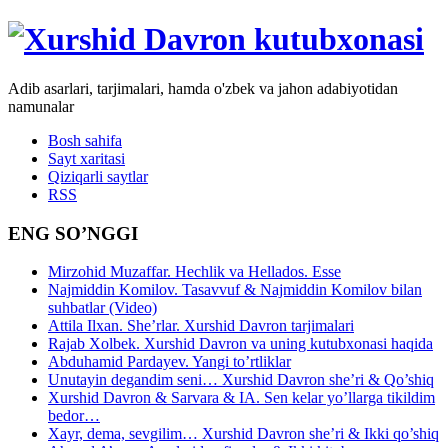
Adib asarlari, tarjimalari, hamda o'zbek va jahon adabiyotidan
namunalar
Bosh sahifa
Sayt xaritasi
Qiziqarli saytlar
RSS
ENG SO’NGGI
Mirzohid Muzaffar. Hechlik va Hellados. Esse
Najmiddin Komilov. Tasavvuf & Najmiddin Komilov bilan
suhbatlar (Video)
Attila Ilxan. She’rlar. Xurshid Davron tarjimalari
Rajab Xolbek. Xurshid Davron va uning kutubxonasi haqida
Abduhamid Pardayev. Yangi to’rtliklar
Unutayin degandim seni… Xurshid Davron she’ri & Qo’shiq
Xurshid Davron & Sarvara & IA. Sen kelar yo’llarga tikildim
bedor…
Xayr, dema, sevgilim… Xurshid Davron she’ri & Ikki qo’shiq