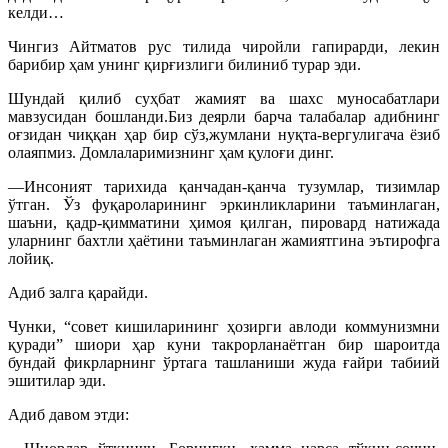
келди…
Чингиз Айтматов рус тилида чиройли гапирарди, лекин
барибир ҳам унинг қирғизлиги билиниб турар эди.
Шундай қилиб суҳбат жамият ва шахс муносабатлари
мавзусидан бошланди.Биз деярли барча талабалар адибнинг
оғзидан чиққан ҳар бир сўз,жумлани нуқта-вергулигача ёзиб
олаяпмиз. Домлаларимизнинг ҳам қулоғи динг.
—Инсоният тарихида қанчадан-қанча тузумлар, тизимлар
ўтган. Ўз фуқароларининг эркинликларини таъминлаган,
шаъни, қадр-қимматини ҳимоя қилган, пировард натижада
уларнинг бахтли ҳаётини таъминлаган жамиятгина эътирофга
лойиқ.
Адиб залга қарайди.
Чунки, “совет кишиларининг ҳозирги авлоди коммунизмни
қуради” шиори ҳар куни такрорланаётган бир шароитда
бундай фикрларнинг ўртага ташланиши жуда ғайри табиий
эшитилар эди.
Адиб давом этди: