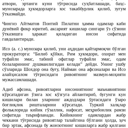
атвори, эртанги куни тўғрисида суҳбатлашади, баҳс-
мунозарада ҳукмдорларга хос такаббурлик қилиб, зуғум
ўтказмайди.
Чингиз Айтматов Понтий Пилатни ҳамма одамлар каби
дунёвий фикр юритиб, аксарият кишилар сингари ўз сўзини
ўтказишга ҳаракат қиладиган инсон сифатида
гавдалантиради.
Исо (а. с.) мунозара қилиб, уни аҳдидан қайтармоқчи бўлган
прокураторга: “Билиб қўйки, Рим ҳукмдори, охират мен
туфайли эмас, табиий офатлар туфайли эмас, одам
болаларининг душманлигидан келади” дейди. Унинг ушбу
сўзларида Шохдор она буғу, Найман она афсоналари ва Исо
алайҳисалом тўғрисидаги ривоятнинг мазмун-моҳияти
мужассамлашади.
Адиб афсона, ривоятларни инсониятнинг маънавиятини
кўрсатадиган ўзига хос кўзгуга айлантириб, бугунги кун
кишилари билан уларнинг аждодлари ўртасидаги ўзаро
боғлиқлик ришталарини кўрсатади. Туркий халқлар
фольклорида кийик гўзаллик, нафосат, меҳрибонлик рамзи
сифатида таърифланади. Кийикнинг одамлардан жабр
чеккани тўғрисида ривоятлар талайгина бўлгани ҳолда, ҳеч
бир эртак, афсонада бу жонзотнинг кишиларга жабр қилгани