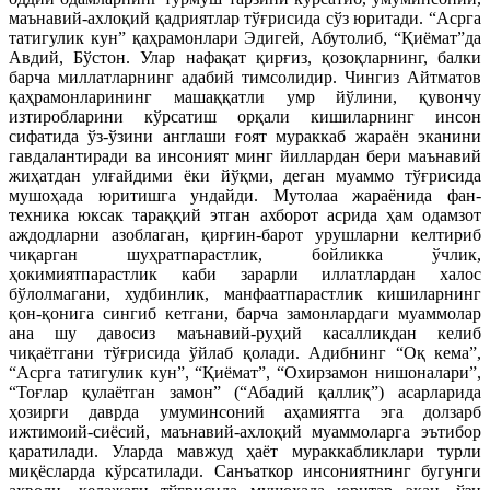
маънавий-ахлоқий қадриятлар тўғрисида сўз юритади. “Асрга
татигулик кун” қаҳрамонлари Эдигей, Абутолиб, “Қиёмат”да
Авдий, Бўстон. Улар нафақат қирғиз, қозоқларнинг, балки
барча миллатларнинг адабий тимсолидир. Чингиз Айтматов
қаҳрамонларининг машаққатли умр йўлини, қувончу
изтиробларини кўрсатиш орқали кишиларнинг инсон
сифатида ўз-ўзини англаши ғоят мураккаб жараён эканини
гавдалантиради ва инсоният минг йиллардан бери маънавий
жиҳатдан улғайдими ёки йўқми, деган муаммо тўғрисида
мушоҳада юритишга ундайди. Мутолаа жараёнида фан-
техника юксак тараққий этган ахборот асрида ҳам одамзот
аждодларни азоблаган, қирғин-барот урушларни келтириб
чиқарган шуҳратпарастлик, бойликка ўчлик,
ҳокимиятпарастлик каби зарарли иллатлардан халос
бўлолмагани, худбинлик, манфаатпарастлик кишиларнинг
қон-қонига сингиб кетгани, барча замонлардаги муаммолар
ана шу давосиз маънавий-руҳий касалликдан келиб
чиқаётгани тўғрисида ўйлаб қолади. Адибнинг “Оқ кема”,
“Асрга татигулик кун”, “Қиёмат”, “Охирзамон нишоналари”,
“Тоғлар қулаётган замон” (“Абадий қаллиқ”) асарларида
ҳозирги даврда умуминсоний аҳамиятга эга долзарб
ижтимоий-сиёсий, маънавий-ахлоқий муаммоларга эътибор
қаратилади. Уларда мавжуд ҳаёт мураккабликлари турли
миқёсларда кўрсатилади. Санъаткор инсониятнинг бугунги