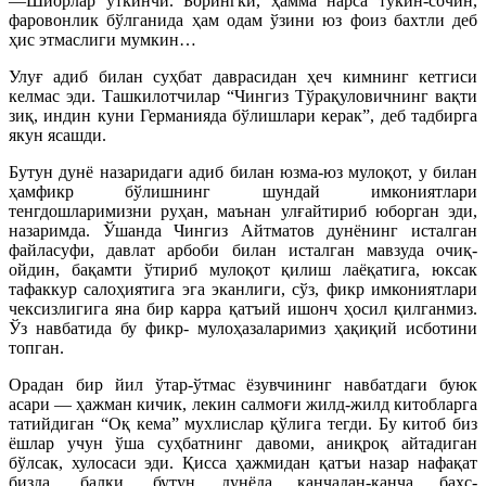
—Шиорлар ўткинчи. Борингки, ҳамма нарса тўкин-сочин,
фаровонлик бўлганида ҳам одам ўзини юз фоиз бахтли деб
ҳис этмаслиги мумкин…
Улуғ адиб билан суҳбат даврасидан ҳеч кимнинг кетгиси
келмас эди. Ташкилотчилар “Чингиз Тўрақуловичнинг вақти
зиқ, индин куни Германияда бўлишлари керак”, деб тадбирга
якун ясашди.
Бутун дунё назаридаги адиб билан юзма-юз мулоқот, у билан
ҳамфикр бўлишнинг шундай имкониятлари
тенгдошларимизни руҳан, маънан улғайтириб юборган эди,
назаримда. Ўшанда Чингиз Айтматов дунёнинг исталган
файласуфи, давлат арбоби билан исталган мавзуда очиқ-
ойдин, бақамти ўтириб мулоқот қилиш лаёқатига, юксак
тафаккур салоҳиятига эга эканлиги, сўз, фикр имкониятлари
чексизлигига яна бир карра қатъий ишонч ҳосил қилганмиз.
Ўз навбатида бу фикр- мулоҳазаларимиз ҳақиқий исботини
топган.
Орадан бир йил ўтар-ўтмас ёзувчининг навбатдаги буюк
асари — ҳажман кичик, лекин салмоғи жилд-жилд китобларга
татийдиган “Оқ кема” мухлислар қўлига тегди. Бу китоб биз
ёшлар учун ўша суҳбатнинг давоми, аниқроқ айтадиган
бўлсак, хулосаси эди. Қисса ҳажмидан қатъи назар нафақат
бизда, балки, бутун дунёда қанчадан-қанча баҳс-