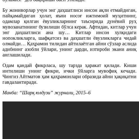
Бу жониворлар учун энг даҳшатлиси инсон ақли етмайдиган,
пайқамайдиган ҳолат, яъни носоғ ижтимоий муҳитнинг,
одамлар қилган ёвузликларнинг таъсирида дунёвий руҳ
мувозанатининг бузилиши бўлса керак. Афтидан, китлар учун
энг даҳшатлиси ана шу… Китлар инсон хулқидаги
нопокликларга, шафқатсиз ва даҳшатли ёвузликларга чидай
олмайди… Қаҳрамон тилидан айтилаётган айни сўзлар аслида
адибнинг азобли ўйлари, унинг дарди, изтироби экани аниқ
англашилади.
Одам қандай фикрласа, шу тарзда ҳаракат қилади. Киши
интилиши унинг фикри, ички ўйларга мувофиқ кечади.
Чингиз Айтматов ҳам қаҳрамонлари образида айни ҳақиқатни
гавдалантиради.
Mанба: “Шарқ юлдузи” журнали, 2015–6