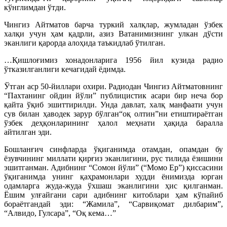
кўнглимдан ўтди.
Чингиз Айтматов барча туркий халқлар, жумладан ўзбек
халқи учун ҳам қадрли, азиз Ватанимизнинг улкан дўсти
эканлиги қарорда алоҳида таъкидлаб ўтилган.
…Қишлоғимиз хонадонларига 1956 йил кузида радио
ўтказилганлиги кечагидай ёдимда.
Ўтган аср 50-йиллари охири. Радиодан Чингиз Айтматовнинг
“Пахтанинг ойдин йўли” публицистик асари бир неча бор
қайта ўқиб эшиттирилди. Унда давлат, халқ манфаати учун
сув билан ҳаводек зарур бўлган“оқ олтин”ни етиштираётган
ўзбек деҳқонларининг ҳалол меҳнати ҳақида баралла
айтилган эди.
Бошланғич синфларда ўқиганимда отамдан, опамдан бу
ёзувчининг миллати қирғиз эканлигини, рус тилида ёзишини
эшитганман. Адибнинг “Сомон йўли” (“Момо Ер”) қиссасини
ўқиганимда унинг қаҳрамонлари худди ёнимизда юрган
одамларга жуда-жуда ўхшаш эканлигини ҳис қилганман.
Ёшим улғайгани сари адибнинг китоблари ҳам кўпайиб
бораётгандай эди: “Жамила”, “Сарвиқомат дилбарим”,
“Алвидо, Гулсара”, “Оқ кема…”