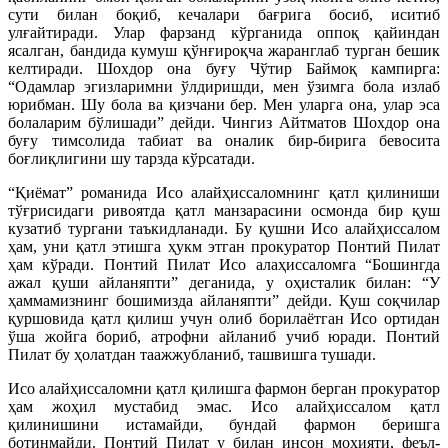
сути билан боқиб, кечалари бағрига босиб, иситиб
улғайтиради. Улар фарзанд кўрганида оппоқ қайиндан
ясалган, бандида кумуш қўнғироқча жаранглаб турган бешик
келтиради. Шохдор она буғу Чўтир Баймоқ кампирга:
“Одамлар эгизларимни ўлдиришди, мен ўзимга бола излаб
юрибман. Шу бола ва қизчани бер. Мен уларга она, улар эса
болаларим бўлишади” дейди. Чингиз Айтматов Шохдор она
буғу тимсолида табиат ва оналик бир-бирига бевосита
боғлиқлигини шу тарзда кўрсатади.
“Қиёмат” романида Исо алайҳиссаломнинг қатл қилиниши
тўғрисидаги ривоятда қатл манзарасини осмонда бир қуш
кузатиб тургани таъкидланади. Бу қушни Исо алайҳиссалом
ҳам, уни қатл этишга ҳукм этган прокуратор Понтий Пилат
ҳам кўради. Понтий Пилат Исо алаҳиссаломга “Бошингда
ажал қуши айланяпти” деганида, у оҳисталик билан: “У
ҳаммамизнинг бошимизда айланяпти” дейди. Қуш соқчилар
қуршовида қатл қилиш учун олиб борилаётган Исо ортидан
ўша жойга бориб, атрофни айланиб учиб юради. Понтий
Пилат бу ҳолатдан таажжубланиб, ташвишга тушади.
Исо алайҳиссаломни қатл қилишга фармон берган прокуратор
ҳам жоҳил мустабид эмас. Исо алайҳиссалом қатл
қилинишини истамайди, бундай фармон беришга
ботинмайди. Понтий Пилат у билан инсон моҳияти, феъл-