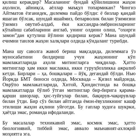
қилиш керакдир? Масаланинг бундай қўйилишини жаҳон
аҳолиси, айниқса, аёллар маъқул топармикан? Чингиз
Айтматов ёзганидек, дилемма пайдо бўлди: ё бизлар қандай
яшаган бўлсак, шундай яшаймиз, бепарволик билан ўзимизни
ўзимиз овутиб-алдаб, ёки кассандра-эмбрионларнинг
кўпайиш сабабларини англаб, унинг олдини олиш, “охирги
замон”дан қутулиш йўлини қидириш керак? Мана шундай
ечимни танлов жаҳон халқлари олдида кўндаланг турибди.
Мана шу саволга жавоб бериш мақсадида, дилеммага ўз
муносабатини билдириш учун жаҳоннинг кўп
мамлакатларида аҳоли митингларга чиқдилар. Ҳатто
митинглар ҳам икки маслакка, икки гуруҳбозликка ажралиб
кетди. Бирлари – ҳа, бошқалари – йўқ, дегандай бўлди. Нью
Йоркда БМТ биноси олдида, Москвада – Қизил майдонда,
Оврўпо мамлакатларида, Хитой, Ҳиндистонда ва бошқа
мамлакатларда бўлиб ўтган митинглар бир-бирига қарама-
қарши шиорлар, ҳис-туйғулар билан, бақирув-чақирувлар
билан ўтди. Бир сўз билан айтганда ёмон-ёвузликнинг кашф
этилиши жаҳон аҳлини уйғотди. Бу гаплар худога шукрки,
ҳаётда эмас, романда ифодаланди.
Бу масалалар техникавий эмас, космик эмас, ҳатто
биологиявий, тиббий эмас, аввало маънавият-ахлоқий
моҳиятга эга.