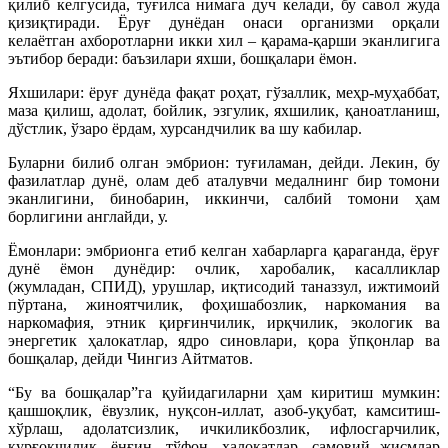
қилиб келгусида, туғилса нимага дуч келади, бу савол жуда
қизиқтиради. Ёруғ дунёдан онаси организми орқали
келаётган ахборотларни икки хил – қарама-қарши эканлигига
эътибор беради: баъзилари яхши, бошқалари ёмон.
Яхшилари: ёруғ дунёда фақат роҳат, гўзаллик, меҳр-муҳаббат,
маза қилиш, адолат, бойлик, эзгулик, яхшилик, қаноатланиш,
дўстлик, ўзаро ёрдам, хурсандчилик ва шу кабилар.
Буларни билиб олган эмбрион: туғиламан, дейди. Лекин, бу
фазилатлар дунё, олам деб аталувчи медалнинг бир томони
эканлигини, бинобарин, иккинчи, салбий томони ҳам
борлигини англайди, у.
Ёмонлари: эмбрионга етиб келган хабарларга қараганда, ёруғ
дунё ёмон дунёдир: очлик, харобалик, касалликлар
(жумладан, СПИД), урушлар, иқтисодий таназзул, ижтимоий
пўртана, жиноятчилик, фоҳишабозлик, наркомания ва
наркомафия, этник қирғинчилик, ирқчилик, экологик ва
энергетик ҳалокатлар, ядро синовлари, қора ўпқонлар ва
бошқалар, дейди Чингиз Айтматов.
“Бу ва бошқалар”га қуйидагиларни ҳам киритиш мумкин:
қашшоқлик, ёвузлик, нуқсон-иллат, азоб-уқубат, камситиш-
хўрлаш, адолатсизлик, ичкиликбозлик, ифлосгарчилик,
қурғоқчилик, ёнғин, тўфон, ҳалокатлар, самовий жисмлар