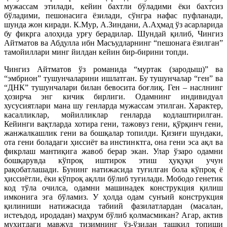
мужассам этилади, кейин бахтли бўладими ёки бахтсиз
бўладими, пешонасига ёзилади, сўнгра нафас пуфланади,
шунда жон киради. К.Мур, А.Зиндани, А.Аҳмад ўз асарларида
бу фикрга алоҳида урғу берадилар. Шундай қилиб, Чингиз
Айтматов ва Абдулла ибн Масъудларнинг “пешонага ёзилган”
тамойиллари минг йилдан кейин бир-бирини топди.
Чингиз Айтматов ўз романида “муртак (зародыш)” ва
“эмбрион” тушунчаларини ишлатган. Бу тушунчалар “ген” ва
“ДНК” тушунчалари билан бевосита боғлиқ. Ген – наслнинг
ҳозирча энг кичик бирлиги. Одамнинг индивидуал
хусусиятлари мана шу генларда мужассам этилган. Характер,
касалликлар, мойилликлар генларда кодлаштирилган.
Кейинги вақтларда хотира гени, тажовуз гени, қўрқинч гени,
жанжалкашлик гени ва бошқалар топилди. Қизиғи шундаки,
ота гени боладаги ҳиссиёт ва инстинктга, она гени эса ақл ва
фикрлаш мантиқига жавоб берар экан. Улар ўзаро одамни
бошқарувда кўпроқ иштирок этиш ҳуқуқи учун
рақобатлашади. Бунинг натижасида туғилган бола кўпроқ ё
ҳиссиётли, ёки кўпроқ ақлли бўлиб туғилади. Мободо генетик
код тўла очилса, одамни машинадек конструкция қилиш
имконига эга бўламиз. У ҳолда одам сунъий конструкция
қилиниши натижасида табиий фазилатлардан (масалан,
истеъдод, иродадан) маҳрум бўлиб қолмасмикан? Агар, актив
муҳитдаги мавжуд тизимнинг ўз-ўзидан ташкил топиши