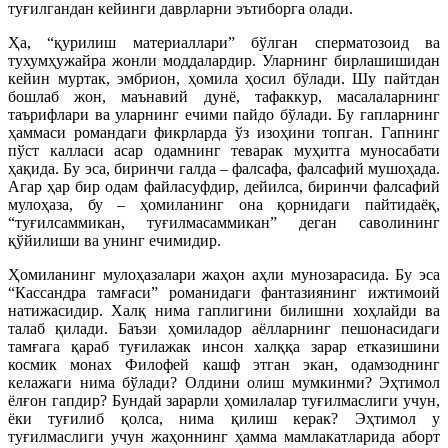
туғилгандан кейинги даврларни эътиборга олади.
Ҳа, “қурилиш материаллари” бўлган сперматозоид ва
тухумҳужайра жонли моддалардир. Уларнинг бирлашишидан
кейин муртак, эмбрион, ҳомила ҳосил бўлади. Шу пайтдан
бошлаб жон, маънавий дунё, тафаккур, масалаларнинг
таърифлари ва уларнинг ечими пайдо бўлади. Бу гапларнинг
ҳаммаси романдаги фикрларда ўз изоҳини топган. Гапнинг
пўст калласи асар одамнинг теварак муҳитга муносабати
ҳақида. Бу эса, биринчи галда – фалсафа, фалсафий мушоҳада.
Агар ҳар бир одам файласуфдир, дейилса, биринчи фалсафий
мулоҳаза, бу – ҳомиланинг она қорнидаги пайтидаёқ,
“туғилсаммикан, туғилмасаммикан” деган саволининг
қўйилиши ва унинг ечимидир.
Ҳомиланинг мулоҳазалари жаҳон аҳли мунозарасида. Бу эса
“Кассандра тамғаси” романидаги фантазиянинг ижтимоий
натижасидир. Халқ нима гаплигини билишни хоҳлайди ва
талаб қилади. Баъзи ҳомиладор аёлларнинг пешонасидаги
тамғага қараб туғилажак инсон халққа зарар етказишини
космик монах Филофей кашф этган экан, одамзоднинг
келажаги нима бўлади? Олдини олиш мумкинми? Эҳтимол
ёлғон гапдир? Бундай зарарли ҳомилалар туғилмаслиги учун,
ёки туғилиб қолса, нима қилиш керак? Эҳтимол у
туғилмаслиги учун жаҳоннинг ҳамма мамлакатларида аборт