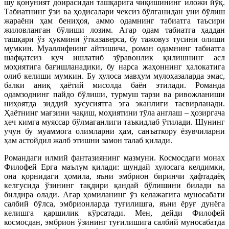
шу қонуният доирасидан ташқарига чиқишининг иложи йўқ.
Табиатнинг ўзи ва ҳодисалари чексиз бўлганидан уни бўлиш
жараёни ҳам бениҳоя, аммо одамнинг табиатга таъсири
жиловланган бўлиши лозим. Агар одам табиатга ҳаддан
ташқари ўз ҳукмини ўтказаверса, бу тажовуз тусини олиши
мумкин. Муаллифнинг айтишича, роман одамнинг табиатга
шафқатсиз куч ишлатиб зўравонлик қилишнинг асл
моҳиятига бағишланадики, бу нарса жаҳоннинг ҳалокатига
олиб келиши мумкин. Бу хулоса мавҳум мулоҳазаларда эмас,
балки аниқ ҳаётий мисолда баён этилади. Романда
одамзоднинг пайдо бўлиши, турмуш тарзи ва ривожланиши
ниҳоятда зиддий хусусиятга эга эканлиги тасвирланади.
Ҳаётнинг мағзини чақиш, моҳиятини тўла англаш – ҳозиргача
ҳеч кимга муяссар бўлмаганлиги таъкидлаб ўтилади. Шунинг
учун бу муаммога олимларни ҳам, санъаткору ёзувчиларни
ҳам астойдил жалб этишни замон талаб қилади.
Романдаги илмий фантазиянинг мазмуни. Космосдаги монах
Филофей Ерга маълум қилади: шундай хулосага келдимки,
она қорнидаги ҳомила, яъни эмбрион биринчи ҳафтадаёқ
келгусида ўзининг тақдири қандай бўлишини билади ва
билдира олади. Агар ҳомиланинг ўз келажагига муносабати
салбий бўлса, эмбрионларда туғилишга, яъни ёруғ дунёга
келишга қаршилик кўрсатади. Мен, дейди Филофей
космосдан, эмбрион ўзининг туғилишига салбий муносабатда