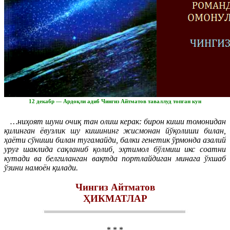
12 декабр — Ардоқли адиб Чингиз Айтматов таваллуд топган кун
…ниҳоят шуни очиқ тан олиш керак: бирон киши томонидан
қилинган ёвузлик шу кишининг жисмонан йўқолиши билан,
ҳаёти сўниши билан тугамайди, балки генетик ўрмонда азалий
уруғ шаклида сақланиб қолиб, эҳтимол бўлмиш икс соатни
кутади ва белгиланган вақтда портлайдиган минага ўхшаб
ўзини намоён қилади.
Чингиз Айтматов
ҲИКМАТЛАР
* * *