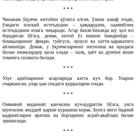
* * *
Чинакам ўқувчи китобни қўлига олгач, ўзини кашф этади,
ўзидаги илоҳий истеъдодни – ҳамдардлик, одамийлик
истеъдодини юзага чиқаради. Агар баъзи-баъзида шу ҳол юз
берадиган бўлса, демак, китоб ўз ишини бажарибди –
бошқаларнинг фикри, туйғуси, орзуси ва хатти-ҳаракатига
айланибди. Демак, у ўқувчиларнинг интилиш ва иродаси
билан нималардир қила олади – халқ, ҳаёт ва дунёни яхши
томонга силжита билади.
* * *
Улуғ адибларнинг асарларида катта куч бор. Уларни
очаркансан, улар ҳам сендаги қирраларни очади.
* * *
Оммавий маданият қанчалик куч-қудратли бўлса, унга
шунчалик жиддий қарши курашиш керак. Бунга янги бадиий
қадриятларни яратиш ва борларини асраб-авайлаш билан
эришилади.
* * *