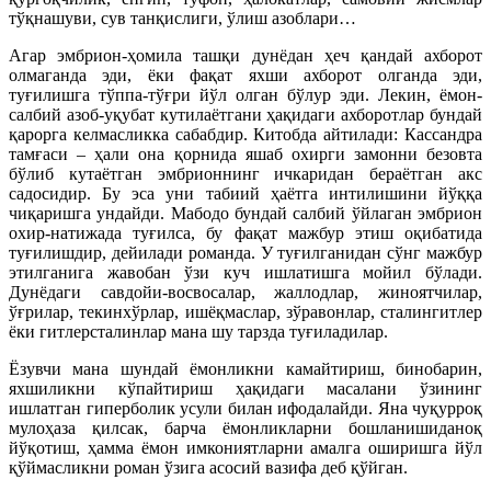
тўқнашуви, сув танқислиги, ўлиш азоблари…
Агар эмбрион-ҳомила ташқи дунёдан ҳеч қандай ахборот
олмаганда эди, ёки фақат яхши ахборот олганда эди,
туғилишга тўппа-тўғри йўл олган бўлур эди. Лекин, ёмон-
салбий азоб-уқубат кутилаётгани ҳақидаги ахборотлар бундай
қарорга келмасликка сабабдир. Китобда айтилади: Кассандра
тамғаси – ҳали она қорнида яшаб охирги замонни безовта
бўлиб кутаётган эмбрионнинг ичкаридан бераётган акс
садосидир. Бу эса уни табиий ҳаётга интилишини йўққа
чиқаришга ундайди. Мабодо бундай салбий ўйлаган эмбрион
охир-натижада туғилса, бу фақат мажбур этиш оқибатида
туғилишдир, дейилади романда. У туғилганидан сўнг мажбур
этилганига жавобан ўзи куч ишлатишга мойил бўлади.
Дунёдаги савдойи-восвосалар, жаллодлар, жиноятчилар,
ўғрилар, текинхўрлар, ишёқмаслар, зўравонлар, сталингитлер
ёки гитлерсталинлар мана шу тарзда туғиладилар.
Ёзувчи мана шундай ёмонликни камайтириш, бинобарин,
яхшиликни кўпайтириш ҳақидаги масалани ўзининг
ишлатган гиперболик усули билан ифодалайди. Яна чуқурроқ
мулоҳаза қилсак, барча ёмонликларни бошланишиданоқ
йўқотиш, ҳамма ёмон имкониятларни амалга оширишга йўл
қўймасликни роман ўзига асосий вазифа деб қўйган.