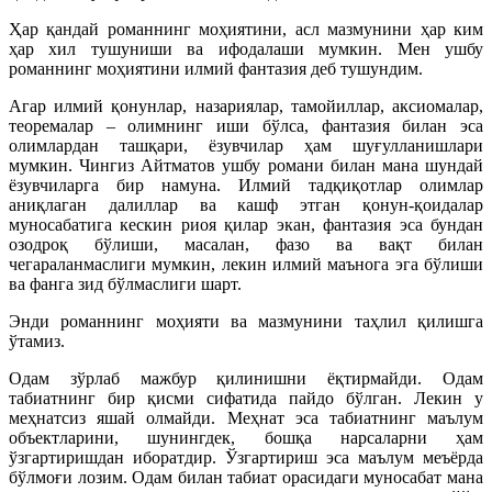
Ҳар қандай романнинг моҳиятини, асл мазмунини ҳар ким
ҳар хил тушуниши ва ифодалаши мумкин. Мен ушбу
романнинг моҳиятини илмий фантазия деб тушундим.
Агар илмий қонунлар, назариялар, тамойиллар, аксиомалар,
теоремалар – олимнинг иши бўлса, фантазия билан эса
олимлардан ташқари, ёзувчилар ҳам шуғулланишлари
мумкин. Чингиз Айтматов ушбу романи билан мана шундай
ёзувчиларга бир намуна. Илмий тадқиқотлар олимлар
аниқлаган далиллар ва кашф этган қонун-қоидалар
муносабатига кескин риоя қилар экан, фантазия эса бундан
озодроқ бўлиши, масалан, фазо ва вақт билан
чегараланмаслиги мумкин, лекин илмий маънога эга бўлиши
ва фанга зид бўлмаслиги шарт.
Энди романнинг моҳияти ва мазмунини таҳлил қилишга
ўтамиз.
Одам зўрлаб мажбур қилинишни ёқтирмайди. Одам
табиатнинг бир қисми сифатида пайдо бўлган. Лекин у
меҳнатсиз яшай олмайди. Меҳнат эса табиатнинг маълум
объектларини, шунингдек, бошқа нарсаларни ҳам
ўзгартиришдан иборатдир. Ўзгартириш эса маълум меъёрда
бўлмоғи лозим. Одам билан табиат орасидаги муносабат мана