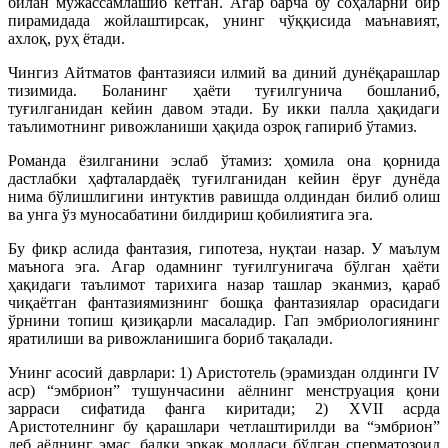
билан мужассамлашиб кетган. Агар барча бу соҳаларни бир
пирамидада жойлаштирсак, унинг чўққисида маънавият,
ахлоқ, руҳ ётади.
Чингиз Айтматов фантазияси илмий ва диний дунёқарашлар
тизимида. Боланинг ҳаёти туғилгунича бошланиб,
туғилганидан кейин давом этади. Бу икки палла ҳақидаги
таълимотнинг ривожланиши ҳақида озроқ гапириб ўтамиз.
Романда ёзилганини эслаб ўтамиз: ҳомила она қорнида
дастлабки ҳафталардаёқ туғилганидан кейин ёруғ дунёда
нима бўлишлигини интуктив равишда олдиндан билиб олиш
ва унга ўз муносабатини билдириш қобилиятига эга.
Бу фикр аслида фантазия, гипотеза, нуқтаи назар. У маълум
маънога эга. Агар одамнинг туғилгунигача бўлган ҳаёти
ҳақидаги таълимот тарихига назар ташлар эканмиз, қараб
чиқаётган фантазиямизнинг бошқа фантазиялар орасидаги
ўрнини топиш қизиқарли масаладир. Гап эмбриологиянинг
яратилиши ва ривожланишига бориб тақалади.
Унинг асосий даврлари: 1) Аристотель (эрамиздан олдинги IV
аср) “эмбрион” тушунчасини аёлнинг менструация қони
зарраси сифатида фанга киритади; 2) XVII асрда
Аристотелнинг бу қарашлари четлаштирилди ва “эмбрион”
деб аёлнинг эмас, балки эркак моддаси бўлган сперматозоид