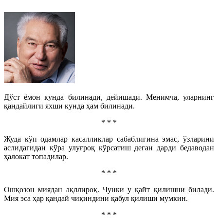
Дўст ёмон кунда билинади, дейишади. Менимча, уларнинг
қандайлиги яхши кунда ҳам билинади.
* * *
Жуда кўп одамлар касалликлар сабаблигина эмас, ўзларини
аслидагидан кўра улуғроқ кўрсатиш деган дарди бедаводан
ҳалокат топадилар.
* * *
Ошқозон миядан ақллироқ. Чунки у қайт қилишни билади.
Мия эса ҳар қандай чиқиндини қабул қилиши мумкин.
* * *