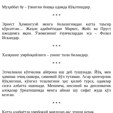
Муҳаббат бу – ўзингни бошқа одамда йўқотишдир.
* * *
Эрнест Ҳемингуэй менга болалигимдан катта таъсир
кўрсатган… Жаҳон адабиётидан Маркес, Жойс ва Пруст
ижодимга яқин. Ўзимизнинг ёзувчилардан эса – Фозил
Искандар.
* * *
Халқнинг умрбоқийлиги – унинг тили биландир.
* * *
Элчиликни кўпчилик айёрона иш деб тушунади. Йўқ, мен
ҳамиша очиқ-ошкора, самимий йўл тутаман. Агар қинғирлик
йўқлигини, кўнгил тозалигини ҳис қилиб турса, одамлар
сизга албатта ишонади. Менимча, инсоний ва дипломатик
алоқалар ўрнатишимда менга айнан шу сифат жуда қўл
келган.
* * *
Катта адабиётда умрбоқий мавзулар акс этиши керак.