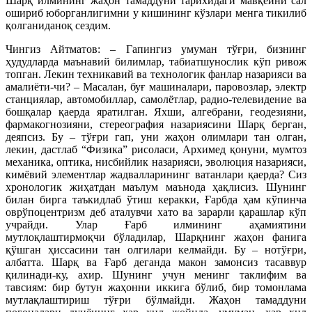
Шарқ илмининг жаҳон тамаддуни тарихидаги мавқеини сал
ошириб юборганлигимни у кишининг кўзлари менга тикилиб
қолганиданоқ сездим.
Чингиз Айтматов: – Гапингиз умуман тўғри, бизнинг
ҳудудларда маънавий билимлар, табиатшунослик кўп ривож
топган. Лекин техникавий ва технологик фанлар назарияси ва
амалиёти-чи? – Масалан, буғ машиналари, паровозлар, электр
станциялар, автомобиллар, самолётлар, радио-телевидение ва
бошқалар қаерда яратилган. Яхши, алгебрани, геодезияни,
фармакогнозияни, стереография назариясини Шарқ берган,
деяпсиз. Бу – тўғри гап, уни жаҳон олимлари тан олган,
лекин, дастлаб “Физика” рисоласи, Архимед қонуни, мумтоз
механика, оптика, нисбийлик назарияси, эволюция назарияси,
кимёвий элементлар жадвалларининг ватанлари қаерда? Сиз
хронологик жиҳатдан маълум маънода ҳақлисиз. Шунинг
билан бирга таъкидлаб ўтиш керакки, Ғарбда ҳам кўпинча
оврўпоцентризм деб аталувчи хато ва зарарли қарашлар кўп
учрайди. Улар Ғарб илмининг аҳамиятини
мутлоқлаштирмоқчи бўладилар, Шарқнинг жаҳон фанига
қўшган ҳиссасини тан олгилари келмайди. Бу – нотўғри,
албатта. Шарқ ва Ғарб деганда макон замонсиз тасаввур
қилинади-ку, ахир. Шунинг учун менинг таклифим ва
тавсиям: бир бутун жаҳонни иккига бўлиб, бир томонлама
мутлақлаштириш тўғри бўлмайди. Жаҳон тамаддуни