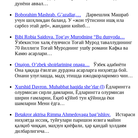
дунёни аввал…
Boborahim Mashrab. G’azallar,…
Дарвешлик Машраб
учун шоҳликдан баланд. У «жон тўтисини ишқ ила
сарбоз этай деб», жандани кийиб…
Bibi Robia Saidova. Tog‘ay Murodning “Bu dunyoda…
Ўзбекистон халқ ёзувчиси Тоғай Мурод таваллудининг
70 йиллиги Тоғай Муроднинг ушбу романи Кафка ва
Камю асарлари…
Onajon. O’zbek shoirlarining onaga…
Ўзбек адабиёти
Она ҳақида ёзилган дурдона асарларга ниҳоятда бой.
Онани улуғлашда, мадҳ этишда ижодкорларимиз чин…
Xurshid Davron. Muhabbat haqida she’rlar (I)
Ёдларингга
олурмисан сирли дамларни, Ёдларингга олурмисан
ширин ғамларни, Ёқиб қўйиб тун қўйнида ёки
шамларни Мени ёдга…
Betakror aktrisa Rimma Ahmedovaga bag’ishlov.
Истараси
ниҳоятда иссиқ, туйғулари паришон юзига майин
қалқиб чиққан, маҳзун қиёфали, ҳар қандай ҳолдаям
дилбарлигича…