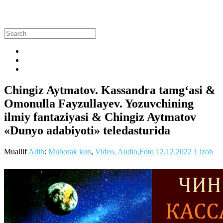
Chingiz Aytmatov. Kassandra tamg‘asi &
Omonulla Fayzullayev. Yozuvchining
ilmiy fantaziyasi & Chingiz Aytmatov
«Dunyo adabiyoti» teledasturida
Muallif
Adib
:
Muborak kun
,
Video, Audio,Foto
12.12.2022
1 izoh