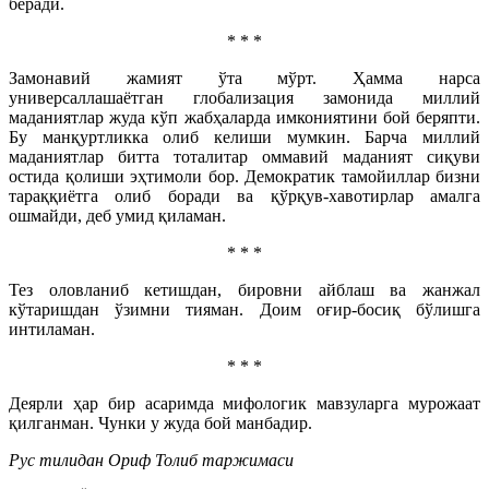
беради.
* * *
Замонавий жамият ўта мўрт. Ҳамма нарса
универсаллашаётган глобализация замонида миллий
маданиятлар жуда кўп жабҳаларда имкониятини бой беряпти.
Бу манқуртликка олиб келиши мумкин. Барча миллий
маданиятлар битта тоталитар оммавий маданият сиқуви
остида қолиши эҳтимоли бор. Демократик тамойиллар бизни
тараққиётга олиб боради ва қўрқув-хавотирлар амалга
ошмайди, деб умид қиламан.
* * *
Тез оловланиб кетишдан, бировни айблаш ва жанжал
кўтаришдан ўзимни тияман. Доим оғир-босиқ бўлишга
интиламан.
* * *
Деярли ҳар бир асаримда мифологик мавзуларга мурожаат
қилганман. Чунки у жуда бой манбадир.
Рус тилидан Ориф Толиб таржимаси