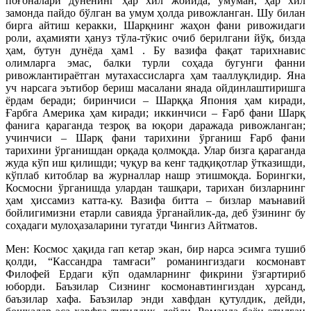
поғоналари дунёнинг ҳар хил жойида, умуман, ҳар хил
замонда пайдо бўлган ва умум ҳолда ривожланган. Шу билан
бирга айтиш керакки, Шарқнинг жаҳон фани ривожидаги
роли, аҳамияти ҳануз тўла-тўкис очиб берилгани йўқ, бизда
ҳам, бутун дунёда ҳам1 . Бу вазифа фақат тарихнавис
олимларга эмас, балки турли соҳада бугунги фанни
ривожлантираётган мутахассисларга ҳам тааллуқлидир. Яна
уч нарсага эътибор бериш масалани янада ойдинлаштиришга
ёрдам беради; биринчиси – Шарққа Япония ҳам киради,
Ғарбга Америка ҳам киради; иккинчиси – Ғарб фани Шарқ
фанига қараганда тезроқ ва юқори даражада ривожланган;
учинчиси – Шарқ фани тарихини ўрганиш Ғарб фани
тарихини ўрганишдан орқада қолмоқда. Улар бизга қараганда
жуда кўп иш қилишди; чуқур ва кенг тадқиқотлар ўтказишди,
кўплаб китоблар ва журналлар нашр этишмоқда. Борингки,
Космосни ўрганишда улардан ташқари, тарихан бизларнинг
ҳам ҳиссамиз катта-ку. Вазифа битта – бизлар маънавий
бойлигимизни етарли савияда ўрганайлик-да, деб ўзининг бу
соҳадаги мулоҳазаларини тугатди Чингиз Айтматов.
Мен: Космос ҳақида гап кетар экан, бир нарса эсимга тушиб
қолди, “Кассандра тамғаси” романингиздаги космонавт
Филофей Ердаги кўп одамлар­нинг фикрини ўзгартириб
юборди. Баъзилар Сизнинг космонавтингиздан хурсанд,
баъзилар хафа. Баъзилар энди хавфдан қутулдик, дейди,