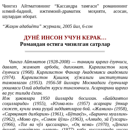
Чингиз Айтматовнинг “Кассандра тамғаси” романининг
илмий-бадиий, ижтимоий-драматик моҳияти, асосан,
шулардан иборат.
“Жаҳон адабиёти” журнали, 2005 йил, 6-сон
ДУНЁ ИНСОН УЧУН КЕРАК…
Романдан остига чизилган сатрлар
Чингиз Айтматов (1928-2008) — таниқли қирғиз ёзувчиси,
давлат, жамоат арбоби, дипломат. Қирғизистон халқ
ёзувчиси (1968). Қирғизистон Фанлар Академияси академиги
(1974). Қирғизистон Қишлоқ хўжалиги институтини
тамомлаган (1953). 1956-58 йиллари Москвадаги ёзувчилар
уюшмаси Олий адабиёт курси тингловчиси. Асарларини қирғиз
ва рус тилида ёзган.
Илк ҳикоялари 1950 йилларда босилган. «Байдамтол
соҳилларида» (1955), «Юзма-юз» (1957) асарлари ўткир
сюжет, кучли ички руҳий зиддиятларга бой. «Жамила» (1958),
«Сарвқомат дилбарим» (1961), «Бўтакўз», «Биринчи муаллим»
(1962), «Момо ер», «Сомон йўли» (1963), «Алвидо, эй Гулсари»
(1966), «Тоғ ва чўл қиссалари», «Оқ кема» (1970), «Денгиз
ёқалаб чопаётган олапар» (1977) каби қиссаларида инсон