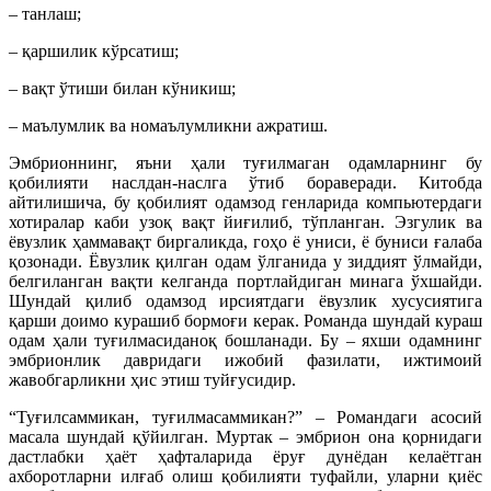
– танлаш;
– қаршилик кўрсатиш;
– вақт ўтиши билан кўникиш;
– маълумлик ва номаълумликни ажратиш.
Эмбрионнинг, яъни ҳали туғилмаган одамларнинг бу
қобилияти наслдан-наслга ўтиб бораверади. Китобда
айтилишича, бу қобилият одамзод генларида компьютердаги
хотиралар каби узоқ вақт йиғилиб, тўпланган. Эзгулик ва
ёвузлик ҳаммавақт биргаликда, гоҳо ё униси, ё буниси ғалаба
қозонади. Ёвузлик қилган одам ўлганида у зиддият ўлмайди,
белгиланган вақти келганда портлайдиган минага ўхшайди.
Шундай қилиб одамзод ирсиятдаги ёвузлик хусусиятига
қарши доимо курашиб бормоғи керак. Романда шундай кураш
одам ҳали туғилмасиданоқ бошланади. Бу – яхши одамнинг
эмбрионлик давридаги ижобий фазилати, ижтимоий
жавобгарликни ҳис этиш туйғусидир.
“Туғилсаммикан, туғилмасаммикан?” – Романдаги асосий
масала шундай қўйилган. Муртак – эмбрион она қорнидаги
дастлабки ҳаёт ҳафталарида ёруғ дунёдан келаётган
ахборотларни илғаб олиш қобилияти туфайли, уларни қиёс