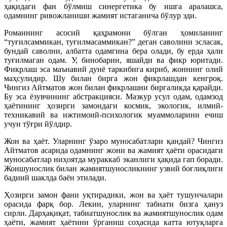
ҳақидаги фан бўлмиш синергетика бу ишга аралашса,
одамнинг ривожланиши жамият истаганича бўлур эди.
Романнинг асосий қаҳрамони бўлган ҳомиланинг
“туғилсаммикан, туғилмасаммикан?” деган саволини эсласак,
бундай саволни, албатта одамгина бера олади, бу ерда ҳали
туғилмаган одам. У, бинобарин, яшайди ва фикр юритади.
Фикрлаш эса маънавий дунё таркибига кириб, жоннинг олий
маҳсулидир. Шу билан бирга жон фикрлашдан кенгроқ.
Чингиз Айтматов жон билан фикрлашни биргаликда қарайди.
Бу эса ёзувчининг абстракцияси. Мазкур усул одам, одамзод
ҳаётининг ҳозирги замондаги космик, экологик, илмий-
техникавий ва ижтимоий-психологик муаммоларини ечиш
учун тўғри йўлдир.
Жон ва ҳаёт. Уларнинг ўзаро муносабатлари қандай? Чингиз
Айтматов асарида одамнинг жони ва жамият ҳаёти орасидаги
муносабатлар ниҳоятда мураккаб эканлиги ҳақида гап боради.
Жоншунослик билан жамиятшуносликнинг узвий боғлиқлиги
бадиий шаклда баён этилади.
Ҳозирги замон фани уқтирадики, жон ва ҳаёт тушунчалари
орасида фарқ бор. Лекин, уларнинг табиати бизга ҳануз
сирли. Дарҳақиқат, табиатшунослик ва жамиятшунослик одам
ҳаёти, жамият ҳаётини ўрганиш соҳасида катта ютуқларга