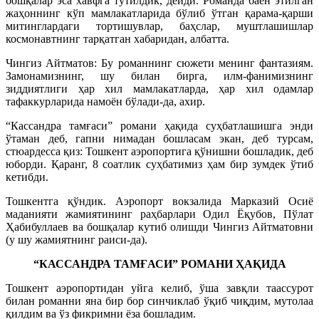
бошқалар эса хавфга тутилдик, дейди. Романда баён этилган
жаҳоннинг кўп мамлакатларида бўлиб ўтган қарама-қарши
митинглардаги тортишувлар, баҳслар, муштлашишлар
космонавтнинг тарқатган хабаридан, албатта.
Чингиз Айтматов: Бу романнинг сюжети менинг фантазиям.
Замонамизнинг, шу билан бирга, илм-фанимизнинг
зиддиятлиги ҳар хил мамлакатларда, ҳар хил одамлар
тафаккурларида намоён бўлади-да, ахир.
“Кассандра тамғаси” романи ҳақида суҳбатлашишга энди
ўтаман деб, гапни нимадан бошласам экан, деб турсам,
стюардесса қиз: Тошкент аэропортига қўнишни бошладик, деб
юборди. Қаранг, 8 соатлик суҳбатимиз ҳам бир зумдек ўтиб
кетибди.
Тошкентга қўндик. Аэропорт вокзалида Марказий Осиё
маданияти жамиятининг раҳбарлари Одил Ёқубов, Пўлат
Ҳабибуллаев ва бошқалар кутиб олишди Чингиз Айтматовни
(у шу жамиятнинг раиси-да).
“КАССАНДРА ТАМҒАСИ” РОМАНИ ҲАҚИДА
Тошкент аэропортидан уйга келиб, ўша завқли таассурот
билан романни яна бир бор синчиклаб ўқиб чиқдим, мутолаа
қилдим ва ўз фикримни ёза бошладим.