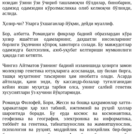
юзидан ўзини ўзи ўчириб ташламоқчи бўлдилар, бинобарин,
одамзод одамзодни кўролмасликка олиб келмоқчи бўлинди,
аслида.
Ҳозир-чи? Уларга ўхшаганлар йўқми, дейди муаллиф.
Бор, албатта. Романдаги фикрлар бадиий образлардан кўра
ҳозир яшаётган одамларнинг, даҳшатли инсонларнинг
борлиги ўқувчини кўпроқ хавотирга солади. Бу мавжудотлар
одамзодга бахтсизлик, азоб-уқубат келтириши мумкинлиги
ҳақида гап кетяпти.
Чингиз Айтматов ўзининг бадиий изланишида ҳозирги замон
молекуляр генетика ютуқларига асосланади, шу билан бирга,
ташқи муҳитнинг таъсирини ҳам инобатга олади. Асарда
айтилади, қани энди, бу кассандр-болалар туғилганидан
кейин яхши муҳитда тарбия олса, унинг салбий генетик
хусусиятлари ўз кучини йўқотармиди.
Романда Филофей, Бори, Жесси ва бошқа қаҳрамонлар хатти-
ҳаракатлари ҳар хил табиий, ижтимоий ва руҳий ҳоллар
шароитида боради. Бу ерда космос ва космонавтика,
геофизика ва география, электроника ва информатика,
тиббиёт ва генетика, табиатшунослик ва жамиятшунослик,
психология ва руҳият, моддийлик ва илоҳийлик бир-бири