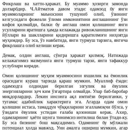
Фикрлаш ва хатти-ҳаракат. Бу муаммо ҳозирги замонда
долзарбдир. Ч.Айтматов давом этади: одамзод бу янги
муаммоларнинг маъносини тушуниб олиб, ўзининг
келгусидаги фожеали ўлими имкониятини англашининг ўзи
кифоя қилмайди, балки бу англаш омон қолишнинг янги
усулларини яратишга ҳамда келажакда ривожланишнинг янги
йўллари ва шаклларини қидиришга қаратилмоғи ниҳоятда
муҳимдир. Бу эса, ўз навбатида, янги турмуш тарзига, янгича
фикрлашга олиб келиши керак.
Демак, олдин англаш, сўнгра ҳаракат қилмоқ. Натижада
келажагимиз мазмунига янги турмуш тарзи, янги тафаккур
услублари киради.
Омон қолишнинг муҳим муаммосини яхшилик ва ёмонлик
орасидаги кураш тарзида қараш мумкин. Муаллиф ёзади:
одамзодга олдиндан берилган эзгулик ва ёвузлик
энергияларини ҳеч ким ўзгартира олмайди. Улар баб-баробар
миқдорлардир. Лекин инсонга ақл имтиёзи берилганки, у
тугамас адабийлик характерига эга. Агарда одам омон
қолишни истаса, тамаддун чўққиларини эгалламоқчи бўлса, у
ўзидаги ёвузлик устидан ғалаба қозониши керак. Ахир,
одамларнинг ҳаёти шунга тинимсиз интилиш билан ўтади-ку.
Бу эса бизнинг бош мақсадимиз. Одамнинг бу мўлжали
потенциал ҳолда мавжуд. Уни амалга ошириш мумкин, агар