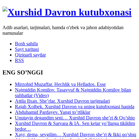
Adib asarlari, tarjimalari, hamda o'zbek va jahon adabiyotidan
namunalar
Bosh sahifa
Sayt xaritasi
Qiziqarli saytlar
RSS
ENG SO’NGGI
Mirzohid Muzaffar. Hechlik va Hellados. Esse
Najmiddin Komilov. Tasavvuf & Najmiddin Komilov bilan
suhbatlar (Video)
Attila Ilxan. She’rlar. Xurshid Davron tarjimalari
Rajab Xolbek. Xurshid Davron va uning kutubxonasi haqida
Abduhamid Pardayev. Yangi to’rtliklar
Unutayin degandim seni… Xurshid Davron she’ri & Qo’shiq
Xurshid Davron & Sarvara & IA. Sen kelar yo’llarga tikildim
bedor…
Xayr, dema, sevgilim… Xurshid Davron she’ri & Ikki qo’shiq