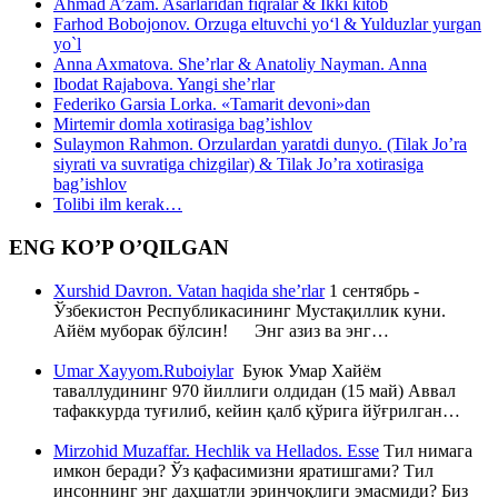
Ahmad A’zam. Asarlaridan fiqralar & Ikki kitob
Farhod Bobojonov. Orzuga eltuvchi yo‘l & Yulduzlar yurgan
yo`l
Anna Axmatova. She’rlar & Anatoliy Nayman. Anna
Ibodat Rajabova. Yangi she’rlar
Federiko Garsia Lorka. «Tamarit devoni»dan
Mirtemir domla xotirasiga bag’ishlov
Sulaymon Rahmon. Orzulardan yaratdi dunyo. (Tilak Jo’ra
siyrati va suvratiga chizgilar) & Tilak Jo’ra xotirasiga
bag’ishlov
Tolibi ilm kerak…
ENG KO’P O’QILGAN
Xurshid Davron. Vatan haqida she’rlar
1 сентябрь -
Ўзбекистон Республикасининг Мустақиллик куни.
Айём муборак бўлсин! Энг азиз ва энг…
Umar Xayyom.Ruboiylar
Буюк Умар Хайём
таваллудининг 970 йиллиги олдидан (15 май) Аввал
тафаккурда туғилиб, кейин қалб қўрига йўғрилган…
Mirzohid Muzaffar. Hechlik va Hellados. Esse
Тил нимага
имкон беради? Ўз қафасимизни яратишгами? Тил
инсоннинг энг даҳшатли эринчоқлиги эмасмиди? Биз