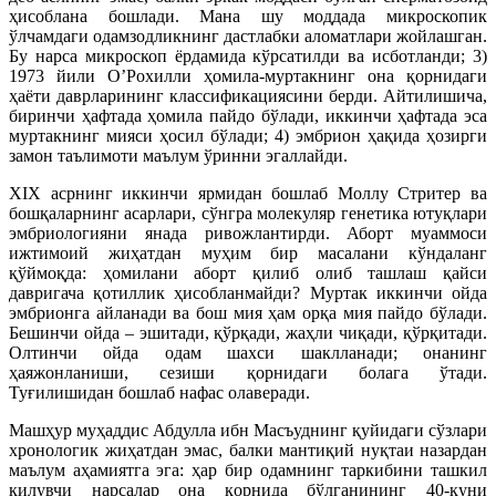
ҳисоблана бошлади. Мана шу моддада микроскопик
ўлчамдаги одамзодликнинг дастлабки аломатлари жойлашган.
Бу нарса микроскоп ёрдамида кўрсатилди ва исботланди; 3)
1973 йили О’Рохилли ҳомила-муртакнинг она қорнидаги
ҳаёти даврларининг классификациясини берди. Айтилишича,
биринчи ҳафтада ҳомила пайдо бўлади, иккинчи ҳафтада эса
муртакнинг мияси ҳосил бўлади; 4) эмбрион ҳақида ҳозирги
замон таълимоти маълум ўринни эгаллайди.
XIX асрнинг иккинчи ярмидан бошлаб Моллу Стритер ва
бошқаларнинг асарлари, сўнгра молекуляр генетика ютуқлари
эмбриологияни янада ривожлантирди. Аборт муаммоси
ижтимоий жиҳатдан муҳим бир масалани кўндаланг
қўймоқда: ҳомилани аборт қилиб олиб ташлаш қайси
давригача қотиллик ҳисобланмайди? Муртак иккинчи ойда
эмбрионга айланади ва бош мия ҳам орқа мия пайдо бўлади.
Бешинчи ойда – эшитади, қўрқади, жаҳли чиқади, қўрқитади.
Олтинчи ойда одам шахси шаклланади; онанинг
ҳаяжонланиши, сезиши қорнидаги болага ўтади.
Туғилишидан бошлаб нафас олаверади.
Машҳур муҳаддис Абдулла ибн Масъуднинг қуйидаги сўзлари
хронологик жиҳатдан эмас, балки мантиқий нуқтаи назардан
маълум аҳамиятга эга: ҳар бир одамнинг таркибини ташкил
қилувчи нарсалар она қорнида бўлганининг 40-куни