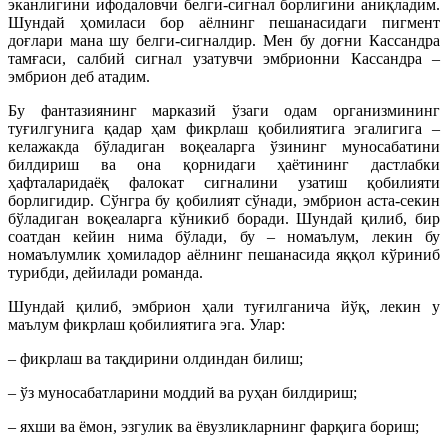
эканлигини ифодаловчи белги-сигнал борлигини аниқладим.
Шундай ҳомиласи бор аёлнинг пешанасидаги пигмент
доғлари мана шу белги-сигналдир. Мен бу доғни Кассандра
тамғаси, салбий сигнал узатувчи эмбрионни Кассандра –
эмбрион деб атадим.
Бу фантазиянинг марказий ўзаги одам организмининг
туғилгунига қадар ҳам фикрлаш қобилиятига эгалигига –
келажакда бўладиган воқеаларга ўзининг муносабатини
билдириш ва она қорнидаги ҳаётининг дастлабки
ҳафталаридаёқ фалокат сигналини узатиш қобилияти
борлигидир. Сўнгра бу қобилият сўнади, эмбрион аста-секин
бўладиган воқеаларга кўникиб боради. Шундай қилиб, бир
соатдан кейин нима бўлади, бу – номаълум, лекин бу
номаълумлик ҳомиладор аёлнинг пешанасида яққол кўриниб
турибди, дейилади романда.
Шундай қилиб, эмбрион ҳали туғилганича йўқ, лекин у
маълум фикрлаш қобилиятига эга. Улар:
– фикрлаш ва тақдирини олдиндан билиш;
– ўз муносабатларини моддий ва руҳан билдириш;
– яхши ва ёмон, эзгулик ва ёвузликларнинг фарқига бориш;