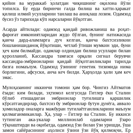
қийин ва мураккаб ҳолатдан чиқишнинг оқилона йўли
топилса. Бу ерда биринчи галда билиш ва хатти-ҳаракат
қилиш илмий усулларини танлаш ва аниқлаш лозим. Одамзод
бусиз ўз тарихида кўп нарсаларни йўқотган.
Асарда айтилади: одамзод қандай ривожланиш ва роҳат-
фароғат имкониятларидан жудо бўлган, бунинг натижасида
қанча дард-аламларга дуч келган, қанча бахтсизликни
бошланишиданоқ йўқотиши, четлаб ўтиши мумкин эди, буни
ҳеч ким билмайди. одамлар олдиндан билиш усуллари билан
қуролланиб, Кассандра тамғаси орқали сигнал берувчи
кассандра-эмбрионларни қандай йўқотганликлари тарихда
бизга номаълум. Одамзод ўзининг генетик тизимида нима
борлигини, афсуски, анча кеч билди. Ҳарҳолда ҳали ҳам кеч
эмас.
Мулоҳазанинг иккинчи томони ҳам бор. Чингиз Айтматов
ёзади: ким билади, эҳтимол келгусида Гитлер ёки Сталин
бўлиб етишадиган эмбрионлар туғилишга қаршилик
кўрсатгандирлар, бахтсиз бу эмбрионлар бутун дунёга, аввало
ҳомиладор оналарга мажбуран туғилаётганликларини маълум
қилмаганмиканлар. Ҳа, улар – Гитлер ва Сталин. Бу иккиси
тутинган ака-укалар миллионлаб одамларни ўзаро
тўқнаштирди ва оқибатда, одамзод ўзи билан ўзи уришди, ўша
замон сайёрасининг аҳолиси ўзини ўзи йўқ қилмоқчи, Ер