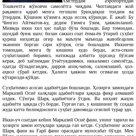
Амстердам аэропортидан
Тошкентга жўновчи самолётга чиқдим. Чиптамдаги жой
рақамига қараб менга тегишли ўриндиқни топдим ва
ўтирдим. Қўшним кўзимга жуда иссиқ кўринди. Ё ажаб: Бу
Чингиз Айтматов-ку, дедим ўзимга ўзим, ҳаяжонланиб.
Миямда икки хил ҳис пайдо бўла бошлади. Бир томондан,
шундай буюк шахс билан саккиз соат ёнма-ён ўтириб суҳбат
қуриш ниҳоятда оғир ва маълум маънода жавобгарлик
эканини борган сари кўпроқ сеза бошладим. Иккинчи
томондан, менга бу кишини худо берди, аста-секин
суҳбатлашиб борамиз, натижада албатта хурсанд бўлсам
керак, деб хаёлимдан ўтаётувдиямки, иккаламиз самолётда,
одатда бўладигандек, дарров апоқ-чапоқ, саломлашиб, ҳол-
аҳвол сўраб кетдик. Ҳалиги ҳаяжон мен сезмаган ҳолда
кўтарилди-қўйди.
Суҳбатимиз асосан адабиётдан бошланди. Ҳозирги замондаги
Марказий Осиё халқлари адабиётлари ҳақида фикр алмашиб
олдик. Сўнгра Шарқ адабиётига ўтдик. Ва ниҳоят жаҳон
адабиёти ҳақида сўз борди. Турган гап, у кишининг бу соҳада
жуда катта билимдонлиги суҳбат давомида сезилиб турар эди.
Икки-уч соатдан кейин Марказий Осиё фани, унинг тарихи ва
ҳозирги замон ютуқлари ҳақида гап кетди. Суҳбатнинг асоси
Шарқ фани ва Ғарб фани орасидаги муносабат бўлди. Мен