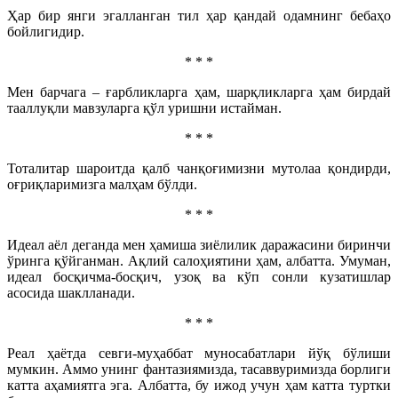
Ҳар бир янги эгалланган тил ҳар қандай одамнинг бебаҳо
бойлигидир.
* * *
Мен барчага – ғарб­ликларга ҳам, шарқликларга ҳам бирдай
тааллуқли мавзуларга қўл уришни истайман.
* * *
Тоталитар шароитда қалб чанқоғимизни мутолаа қондирди,
оғриқларимизга малҳам бўлди.
* * *
Идеал аёл деганда мен ҳамиша зиёлилик даражасини биринчи
ўринга қўйганман. Ақлий салоҳиятини ҳам, албатта. Умуман,
идеал босқичма-босқич, узоқ ва кўп сонли кузатишлар
асосида шаклланади.
* * *
Реал ҳаётда севги-муҳаб­бат муносабатлари йўқ бўлиши
мумкин. Аммо унинг фантазиямизда, тасаввуримизда борлиги
катта аҳамиятга эга. Албатта, бу ижод учун ҳам катта туртки