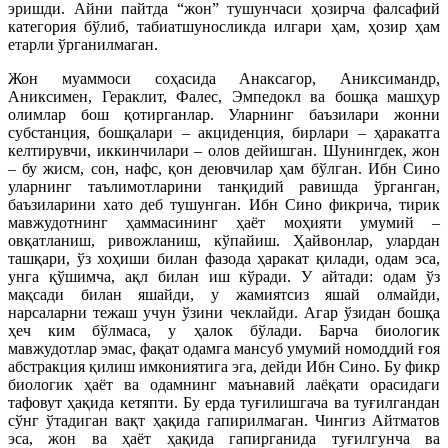
эришди. Айни пайтда “жон” тушунчаси ҳозирча фалсафий
категория бўлиб, табиатшуносликда илгари ҳам, ҳозир ҳам
етарли ўрганилмаган.
Жон муаммоси соҳасида Анаксагор, Аниксимандр,
Аниксимен, Гераклит, Фалес, Эмпедокл ва бошқа машҳур
олимлар бош қотирганлар. Уларнинг баъзилари жонни
субстанция, бошқалари – акциденция, бирлари – ҳаракатга
келтирувчи, иккинчилари – олов дейишган. Шунингдек, жон
– бу жисм, сон, нафс, қон деювчилар ҳам бўлган. Ибн Сино
уларнинг таълимотларини танқидий равишда ўрганган,
баъзиларини хато деб тушунган. Ибн Сино фикрича, тирик
мавжудотнинг ҳаммасининг ҳаёт моҳияти умумий –
овқатланиш, ривожланиш, кўпайиш. Ҳайвонлар, улардан
ташқари, ўз хоҳиши билан фазода ҳаракат қилади, одам эса,
унга қўшимча, ақл билан иш кўради. У айтади: одам ўз
мақсади билан яшайди, у жамиятсиз яшай олмайди,
нарсаларни тежаш учун ўзини чеклайди. Агар ўзидан бошқа
ҳеч ким бўлмаса, у ҳалок бўлади. Барча биологик
мавжудотлар эмас, фақат одамга мансуб умумий номоддий ғоя
абстракция қилиш имкониятига эга, дейди Ибн Сино. Бу фикр
биологик ҳаёт ва одамнинг маънавий лаёқати орасидаги
тафовут ҳақида кетяпти. Бу ерда туғилишгача ва туғилгандан
сўнг ўтадиган вақт ҳақида гапирилмаган. Чингиз Айтматов
эса, жон ва ҳаёт ҳақида гапирганида туғилгунча ва