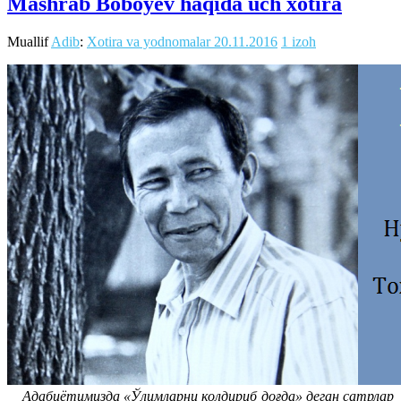
Mashrab Boboyev haqida uch xotira
Muallif
Adib
:
Xotira va yodnomalar
20.11.2016
1 izoh
Адабиётимизда «Ўлимларни қолдириб доғда» деган сатрлар