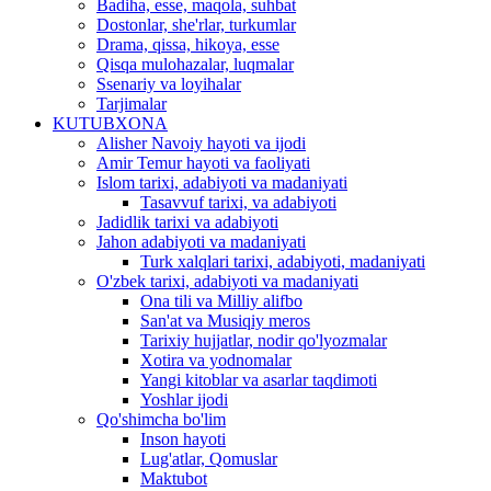
Badiha, esse, maqola, suhbat
Dostonlar, she'rlar, turkumlar
Drama, qissa, hikoya, esse
Qisqa mulohazalar, luqmalar
Ssenariy va loyihalar
Tarjimalar
KUTUBXONA
Alisher Navoiy hayoti va ijodi
Amir Temur hayoti va faoliyati
Islom tarixi, adabiyoti va madaniyati
Tasavvuf tarixi, va adabiyoti
Jadidlik tarixi va adabiyoti
Jahon adabiyoti va madaniyati
Turk xalqlari tarixi, adabiyoti, madaniyati
O'zbek tarixi, adabiyoti va madaniyati
Ona tili va Milliy alifbo
San'at va Musiqiy meros
Tarixiy hujjatlar, nodir qo'lyozmalar
Xotira va yodnomalar
Yangi kitoblar va asarlar taqdimoti
Yoshlar ijodi
Qo'shimcha bo'lim
Inson hayoti
Lug'atlar, Qomuslar
Maktubot