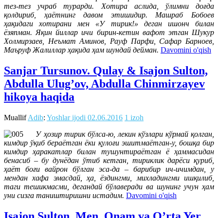
тез-тез учраб турарди. Хотира аслида, ўлимни доғда
қолдириб, ҳаётнинг давом этишидир. Машраб Бобоев
ҳақидаги хотирани мен «У тирик!» деган ишонч билан
ёзяпман. Яқин йиллар ичи бирин-кетин вафот этган Шукур
Холмирзаев, Неъмат Аминов, Рауф Парфи, Сафар Барноев,
Маъруф Жалиллар ҳақида ҳам шундай дейман.
Davomini o'qish
Sanjar Tursunov. Qulay & Isajon Sulton,
Abdulla Ulug’ov, Abdulla Chinmirzayev
hikoya haqida
Muallif
Adib
:
Yoshlar ijodi
02.06.2016
1 izoh
У ҳозир тирик бўлса-ю, лекин кўзлари кўрмай қолган,
кимдир ўқиб бераётган ёки қулоғи эшитмаётган-у, бошқа бир
кимдир ҳаракатлар билан тушунтираётган ё ҳаммасидан
бенасиб – бу дунёдан ўтиб кетган, тириклик дарёси қуриб,
ҳаёт боғи вайрон бўлган эса-да – барибир ич-ичимдан, у
мендан хафа эмасдай, ҳа, ёздингми, михладингми ишқилиб,
таги тешикмасми, дегандай бўлаверади ва шунинг учун ҳам
уни сизга таништиришни истадим.
Davomini o'qish
Isajon Sulton. Men, Onam va O’rta Yer