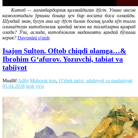
Китоб — лаганбардорлик қилмайдиган дўст. Унинг инсон
камолотидаги ўрнини бошқа ҳеч бир восита боса олмайди.
Шундай экан, бугун ана шу дўст билан боғлиқ ҳолда кўп тилга
олинаётган китобхонлик қандай мезон ва талабларни қамраб
олади? Ўзи, аслида, китобхонлик маданияти қандай бўлиши
керак?
Davomini o'qish
Isajon Sulton. Oftob chiqdi olamga…&
Ibrohim G‘afurov. Yozuvchi, tabiat va
tabiiyot
Muallif
Adib
:
Muborak kun
,
O'zbek tarixi, adabiyoti va madaniyati
05.04.2018
izoh yo'q