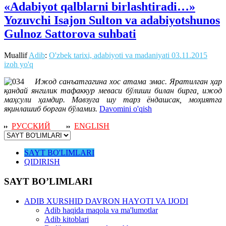
«Adabiyot qalblarni birlashtiradi…»
Yozuvchi Isajon Sulton va adabiyotshunos
Gulnoz Sattorova suhbati
Muallif
Adib
:
O'zbek tarixi, adabiyoti va madaniyati
03.11.2015
izoh yo'q
Ижод санъатгагина хос атама эмас. Яратилган ҳар
қандай янгилик тафаккур меваси бўлиши билан бирга, ижод
маҳсули ҳамдир. Мавзуга шу тарз ёндашсак, моҳиятга
яқинлашиб борган бўламиз.
Davomini o'qish
РУССКИЙ
ENGLISH
SAYT BO'LIMLARI
QIDIRISH
SAYT BO’LIMLARI
ADIB XURSHID DAVRON HAYOTI VA IJODI
Adib haqida maqola va ma'lumotlar
Adib kitoblari