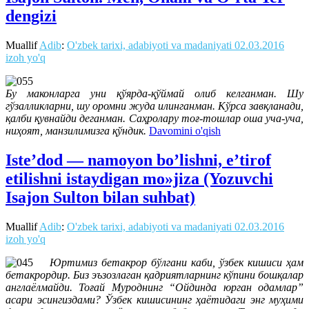
dengizi
Muallif
Adib
:
O'zbek tarixi, adabiyoti va madaniyati
02.03.2016
izoh yo'q
Бу маконларга уни қўярда-қўймай олиб келганман. Шу
гўзалликларни, шу оромни жуда илинганман. Кўрса завқланади,
қалби қувнайди деганман. Саҳролару тоғ-тошлар оша уча-уча,
ниҳоят, манзилимизга қўндик.
Davomini o'qish
Iste’dod — namoyon bo’lishni, e’tirof
etilishni istaydigan mo»jiza (Yozuvchi
Isajon Sulton bilan suhbat)
Muallif
Adib
:
O'zbek tarixi, adabiyoti va madaniyati
02.03.2016
izoh yo'q
Юртимиз бетакрор бўлгани каби, ўзбек кишиси ҳам
бетакрордир. Биз эъзозлаган қадриятларнинг кўпини бошқалар
англаёлмайди. Тоғай Муроднинг “Ойдинда юрган одамлар”
асари эсингиздами? Ўзбек кишисининг ҳаётидаги энг муҳими