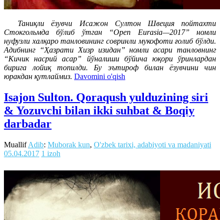
Таниқли ёзувчи Исажон Султон Швеция пойтахти
Стокгольмда бўлиб ўтган “Open Eurasia—2017” номли
нуфузли халқаро танловининг совринли мукофоти ғолиб бўлди.
Адибнинг “Ҳазрати Хизр изидан” номли асари танловнинг
“Кичик насрий асар” йўналиши бўйича юқори ўринлардан
бирига лойиқ топилди. Бу эътироф билан ёзувчини чин
юракдан қутлаймиз.
Davomini o'qish
Isajon Sulton. Qoraqush yulduzining siri
& Yozuvchi bilan ikki suhbat & Boqiy
darbadar
Muallif
Adib
:
Muborak kun
,
O'zbek tarixi, adabiyoti va madaniyati
05.04.2017
1 izoh