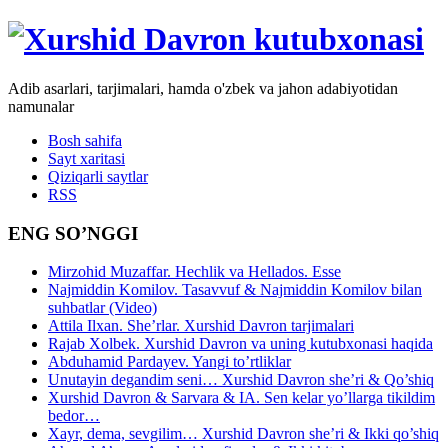
Adib asarlari, tarjimalari, hamda o'zbek va jahon adabiyotidan
namunalar
Bosh sahifa
Sayt xaritasi
Qiziqarli saytlar
RSS
ENG SO’NGGI
Mirzohid Muzaffar. Hechlik va Hellados. Esse
Najmiddin Komilov. Tasavvuf & Najmiddin Komilov bilan
suhbatlar (Video)
Attila Ilxan. She’rlar. Xurshid Davron tarjimalari
Rajab Xolbek. Xurshid Davron va uning kutubxonasi haqida
Abduhamid Pardayev. Yangi to’rtliklar
Unutayin degandim seni… Xurshid Davron she’ri & Qo’shiq
Xurshid Davron & Sarvara & IA. Sen kelar yo’llarga tikildim
bedor…
Xayr, dema, sevgilim… Xurshid Davron she’ri & Ikki qo’shiq