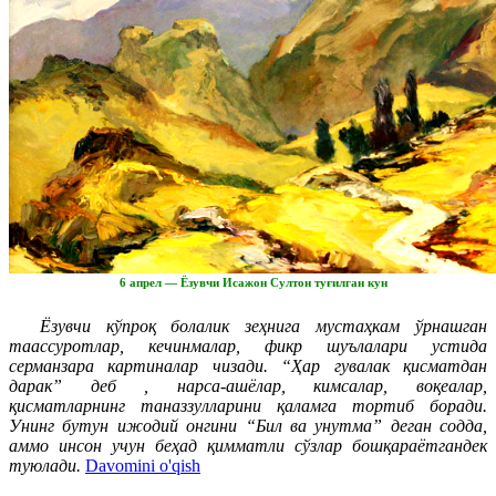
6 апрел — Ёзувчи Исажон Султон туғилган кун
Ёзувчи кўпроқ болалик зеҳнига мустаҳкам ўрнашган
таассуротлар, кечинмалар, фикр шуълалари устида
серманзара картиналар чизади. “Ҳар гувалак қисматдан
дарак” деб , нарса-ашёлар, кимсалар, воқеалар,
қисматларнинг таназзулларини қаламга тортиб боради.
Унинг бутун ижодий онгини “Бил ва унутма” деган содда,
аммо инсон учун беҳад қимматли сўзлар бошқараётгандек
туюлади.
Davomini o'qish