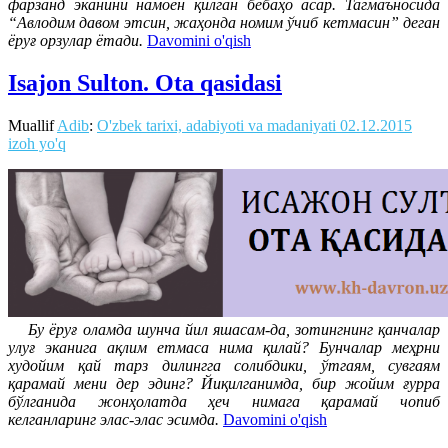
фарзанд эканини намоён қилган бебаҳо асар. Тагмаъносида
“Авлодим давом этсин, жаҳонда номим ўчиб кетмасин” деган
ёруғ орзулар ётади.
Davomini o'qish
Isajon Sulton. Ota qasidasi
Muallif
Adib
:
O'zbek tarixi, adabiyoti va madaniyati
02.12.2015
izoh yo'q
Бу ёруғ оламда шунча йил яшасам-да, зотингнинг қанчалар
улуғ эканига ақлим етмаса нима қилай? Бунчалар меҳрни
худойим қай тарз дилингга солибдики, ўтгаям, сувгаям
қарамай мени дер эдинг? Йиқилганимда, бир жойим ғурра
бўлганида жонҳолатда ҳеч нимага қарамай чопиб
келганларинг элас-элас эсимда.
Davomini o'qish