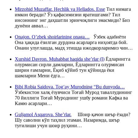
Mirzohid Muzaffar. Hechlik va Hellados. Esse
Тил нимага
имкон беради? Ўз қафасимизни яратишгами? Тил
инсоннинг энг даҳшатли эринчоқлиги эмасмиди? Биз
дунёни аввал…
Onajon. O’zbek shoirlarining onaga…
Ўзбек адабиёти
Она ҳақида ёзилган дурдона асарларга ниҳоятда бой.
Онани улуғлашда, мадҳ этишда ижодкорларимиз чин…
Xurshid Davron. Muhabbat haqida she’rlar (I)
Ёдларингга
олурмисан сирли дамларни, Ёдларингга олурмисан
ширин ғамларни, Ёқиб қўйиб тун қўйнида ёки
шамларни Мени ёдга…
Bibi Robia Saidova. Tog‘ay Murodning “Bu dunyoda…
Ўзбекистон халқ ёзувчиси Тоғай Мурод таваллудининг
70 йиллиги Тоғай Муроднинг ушбу романи Кафка ва
Камю асарлари…
Guljamol Asqarova. She’rlar.
Шоир қачон шеър ёзади?
Шу саволни кўп таҳлил этаман. Назаримда, шеър
туғилиши учун шоир руҳини…