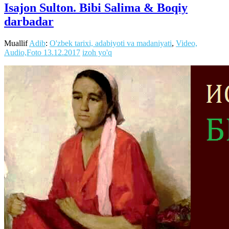
Isajon Sulton. Bibi Salima & Boqiy
darbadar
Muallif
Adib
:
O'zbek tarixi, adabiyoti va madaniyati
,
Video,
Audio,Foto
13.12.2017
izoh yo'q