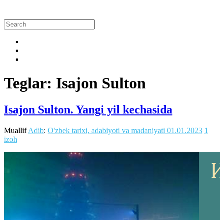
Teglar: Isajon Sulton
Isajon Sulton. Yangi yil kechasida
Muallif
Adib
:
O'zbek tarixi, adabiyoti va madaniyati
01.01.2023
1
izoh