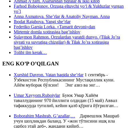
Ahmad A’zam. Asarlaridan fiqralar & Ikki kitob
Farhod Bobojonov. Orzuga eltuvchi yo‘l & Yulduzlar yurgan
yo`l
Anna Axmatova. She’rlar & Anatoliy Nayman. Anna
Ibodat Rajabova. Yangi she’rlar
Federiko Garsia Lorka. «Tamarit devoni»dan
Mirtemir domla xotirasiga bag’ishlov
Sulaymon Rahmon. Orzulardan yaratdi dunyo. (Tilak Jo’ra
siyrati va suvratiga chizgilar) & Tilak Jo’ra xotirasiga
bag’ishlov
Tolibi ilm kerak…
ENG KO’P O’QILGAN
Xurshid Davron. Vatan haqida she’rlar
1 сентябрь -
Ўзбекистон Республикасининг Мустақиллик куни.
Айём муборак бўлсин! Энг азиз ва энг…
Umar Xayyom.Ruboiylar
Буюк Умар Хайём
таваллудининг 970 йиллиги олдидан (15 май) Аввал
тафаккурда туғилиб, кейин қалб қўрига йўғрилган…
Boborahim Mashrab. G’azallar,…
Дарвешлик Машраб
учун шоҳликдан баланд. У «жон тўтисини ишқ ила
сарбоз этай деб», жандани кийиб…