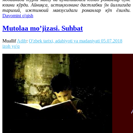
юзини кўрди. Айниқса, истиқлолнинг дастлабки ўн йиллигида
тарихий, ижтимоий мавзусидаги романлар кўп ёзилди.
Davomini o'qish
Mutolaa mo’jizasi. Suhbat
Muallif
Adib
:
O'zbek tarixi, adabiyoti va madaniyati
05.07.2018
izoh yo'q