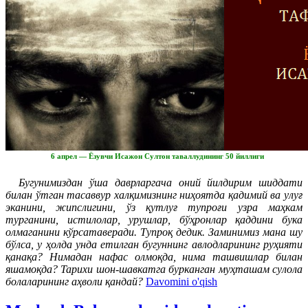
6 апрел — Ёзувчи Исажон Султон таваллудининг 50 йиллиги
Бугунимиздан ўша даврларгача оний йилдирим шиддати
билан ўтган тасаввур халқимизнинг ниҳоятда қадимий ва улуғ
эканини, жипслигини, ўз қутлуғ тупроғи узра маҳкам
турганини, истилолар, урушлар, бўҳронлар қаддини бука
олмаганини кўрсатаверади. Тупроқ дедик. Заминимиз мана шу
бўлса, у ҳолда унда етилган бугуннинг авлодларининг руҳияти
қанақа? Нимадан нафас олмоқда, нима ташвишлар билан
яшамоқда? Тарихи шон-шавкатга бурканган муҳташам сулола
болаларининг аҳволи қандай?
Davomini o'qish