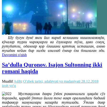
Шу бугун дунё янги йил кириб келишини нишонламоқда,
кўчалар турли чироқларга ва ёзувларга тўла, ҳаво совуқ,
рутубатли, одамлар қор ёғишини қаттиқ исташган, аммо
тушдан кейин бир хилда изиллаб ёмғир ёға бошлаган эди.
Davomini o'qish
Sa’dulla Quronov. Isajon Sultonning ikki
romani haqida
Muallif
Adib
:
O'zbek tarixi, adabiyoti va madaniyati
28.12.2018
izoh yo'q
Мустақиллик даври ўзбек романчилиги ҳақида сўз
борганда, қарийб ўттиз йилга тенг вақт оралиғидаги бадиий
тафаккур намуналари назарда тутилади. Ўтган давр
мобайнида турли мавзу ва йўналишдаги юзлаб романлар дунё