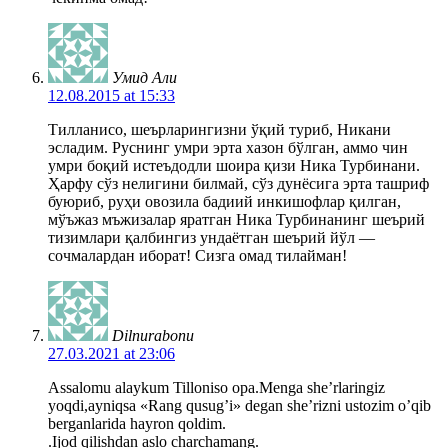
Умид Али
12.08.2015 at 15:33
Тилланисо, шеърларингизни ўқий туриб, Никани
эсладим. Руснинг умри эрта хазон бўлган, аммо чин
умри боқий истеъдодли шоира қизи Ника Турбинани.
Ҳарфу сўз нелигини билмай, сўз дунёсига эрта ташриф
буюриб, руҳи овозила бадиий инкишофлар қилган,
мўъжаз мъжизалар яратган Ника Турбинанинг шеърий
тизимлари қалбингиз ундаётган шеърий йўл —
сочмалардан иборат! Сизга омад тилайман!
Dilnurabonu
27.03.2021 at 23:06
Assalomu alaykum Tilloniso opa.Menga she’rlaringiz
yoqdi,ayniqsa «Rang qusug’i» degan she’rizni ustozim o’qib
berganlarida hayron qoldim.
.Ijod qilishdan aslo charchamang.