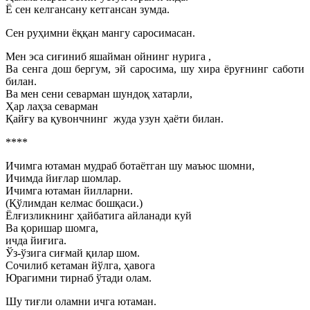
Ё сен келгансану кетгансан зумда.
Сен руҳимни ёққан мангу саросимасан.
Мен эса сиғиниб яшайман ойнинг нурига ,
Ва сенга дош бергум, эй саросима, шу хира ёруғнинг саботи
билан.
Ва мен сени севарман шундоқ хатарли,
Ҳар лаҳза севарман
Қайғу ва қувончнинг жуда узун ҳаёти билан.
****
Ичимга ютаман мудраб ботаётган шу маъюс шомни,
Ичимда йиғлар шомлар.
Ичимга ютаман йилларни.
(Қўлимдан келмас бошқаси.)
Ёлғизликнинг ҳайбатига айланади куй
Ва қоришар шомга,
ичда йиғига.
Ўз-ўзига сиғмай қилар шом.
Сочилиб кетаман йўлга, ҳавога
Юрагимни тирнаб ўтади олам.
Шу тиғли оламни ичга ютаман.