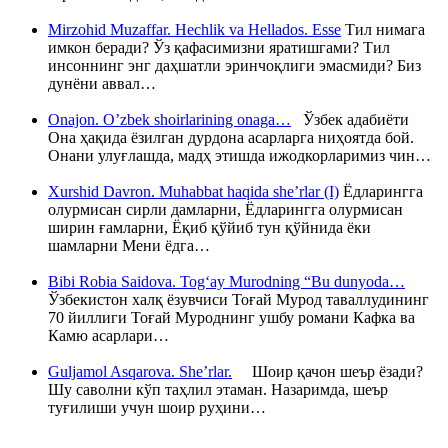
Mirzohid Muzaffar. Hechlik va Hellados. Esse
Тил нимага
имкон беради? Ўз қафасимизни яратишгами? Тил
инсоннинг энг даҳшатли эринчоқлиги эмасмиди? Биз
дунёни аввал…
Onajon. O’zbek shoirlarining onaga…
Ўзбек адабиёти
Она ҳақида ёзилган дурдона асарларга ниҳоятда бой.
Онани улуғлашда, мадҳ этишда ижодкорларимиз чин…
Xurshid Davron. Muhabbat haqida she’rlar (I)
Ёдларингга
олурмисан сирли дамларни, Ёдларингга олурмисан
ширин ғамларни, Ёқиб қўйиб тун қўйнида ёки
шамларни Мени ёдга…
Bibi Robia Saidova. Tog‘ay Murodning “Bu dunyoda…
Ўзбекистон халқ ёзувчиси Тоғай Мурод таваллудининг
70 йиллиги Тоғай Муроднинг ушбу романи Кафка ва
Камю асарлари…
Guljamol Asqarova. She’rlar.
Шоир қачон шеър ёзади?
Шу саволни кўп таҳлил этаман. Назаримда, шеър
туғилиши учун шоир руҳини…