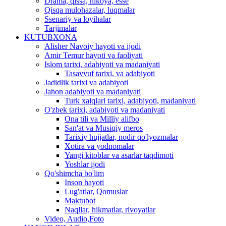
Drama, qissa, hikoya, esse
Qisqa mulohazalar, luqmalar
Ssenariy va loyihalar
Tarjimalar
KUTUBXONA
Alisher Navoiy hayoti va ijodi
Amir Temur hayoti va faoliyati
Islom tarixi, adabiyoti va madaniyati
Tasavvuf tarixi, va adabiyoti
Jadidlik tarixi va adabiyoti
Jahon adabiyoti va madaniyati
Turk xalqlari tarixi, adabiyoti, madaniyati
O'zbek tarixi, adabiyoti va madaniyati
Ona tili va Milliy alifbo
San'at va Musiqiy meros
Tarixiy hujjatlar, nodir qo'lyozmalar
Xotira va yodnomalar
Yangi kitoblar va asarlar taqdimoti
Yoshlar ijodi
Qo'shimcha bo'lim
Inson hayoti
Lug'atlar, Qomuslar
Maktubot
Naqllar, hikmatlar, rivoyatlar
Video, Audio,Foto