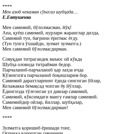
****
Мен азоб чекаман сўнгсиз шубҳада…
Е.Евтушенко
Мен самимий, бўлолмасман, йўқ!
Ана, қуёш самимий, нурлари жаранглар дилда,
Самимий тун, бағрини ёритмас ёғду.
(Тун тунга ўхшайди, зулмат зулматга.)
Мен самимий бўлолмасдирман.
Совуқдан титрагандек маъюс ой кўкда
Шубҳа оловида титрайман бедор.
Парчаланиб-парчаланиб ҳар лаҳза ичда
Кўзингизга парчаланиб боқишларим бор.
Самимий дарахтларнинг ёдида сингиган ўйлар,
Келажакка бемақсад чопган бу йўллар,
Ёдингизда тўлғонган ул дамлар самимий,
Самимий, кўксимдаги мангу ғамлар самимий.
Самимийдир ойлар, йиллар, шубҳалар,
Мен самимий бўлолмасдирман!
****
Зулматга қоришиб ёришади тонг,
Оғриққа қоришган севинчим…