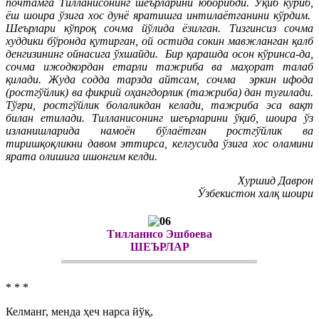
почтамга Тилланисонинг шеърларини юборибди. Ўқиб кўриб,
ёш шоира ўзига хос дунё яратишга интилаётганини кўрдим.
Шеърлари кўпроқ сочма йўлида ёзилган. Тизгинсиз сочма
худдики бўронда қутирган, ой остида сокин мавжланган қалб
денгизининг ойнасига ўхшайди. Бир қарашда осон кўринса-да,
сочма ижодкордан етарли тажриба ва маҳорат талаб
қилади. Жуда содда тарзда айтсам, сочма эркин ифода
(ростгўйлик) ва фикрий оҳангдорлик (тажриба) дан туғилади.
Тўғри, ростгўйлик болаликдан келади, тажриба эса вақт
билан етилади. Тилланисонинг шеърларини ўқиб, шоира ўз
изланишларида намоён бўлаётган ростгўйлик ва
тиришқоқликни давом эттирса, келгусида ўзига хос оламини
ярата олишига ишонгим келди.
Хуршид Даврон
Ўзбекистон халқ шоири
Тилланисо Эшбоева
ШЕЪРЛАР
* * *
Келманг, менда ҳеч нарса йўқ,