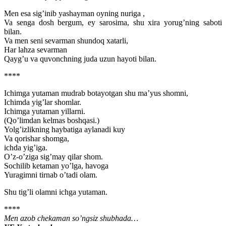
Men esa sig’inib yashayman oyning nuriga ,
Va senga dosh bergum, ey sarosima, shu xira yorug’ning saboti
bilan.
Va men seni sevarman shundoq xatarli,
Har lahza sevarman
Qayg’u va quvonchning juda uzun hayoti bilan.
****
Ichimga yutaman mudrab botayotgan shu ma’yus shomni,
Ichimda yig’lar shomlar.
Ichimga yutaman yillarni.
(Qo’limdan kelmas boshqasi.)
Yolg’izlikning haybatiga aylanadi kuy
Va qorishar shomga,
ichda yig’iga.
O’z-o’ziga sig’may qilar shom.
Sochilib ketaman yo’lga, havoga
Yuragimni tirnab o’tadi olam.
Shu tig’li olamni ichga yutaman.
****
Men azob chekaman so’ngsiz shubhada…