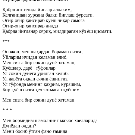
Қабрнинг ичида йиғлар аллаким,
Келганидан хурсанд балки йиғлаш фурсати.
Оғир-оғир ҳансираб қуёш чиқар самога
Оғир-оғир ҳансирар дилда
Қабрда йиғланар оғриқ, милдираган кўз ёш қисмати.
***
Онажон, мен шаҳардан бораман сизга ,
Ўйларим ичидан келаман елиб,
Мен сизга бир сокин дунё элтаман,
Қуёшлар, дарё , тўфонлар
Ул сокин дунёга урилган келиб.
Ул дарёга оққан аччиқ ёшингиз,
Ул тўфонда менинг қаҳрим, курашим,
Бир қуёш сизга ҳеч элтмаган қуёшим.
Мен сизга бир сокин дунё элтаман.
* * *
Мен бормидим шамолнинг маъюс хаёлларида
Дунёдан олдин?
Мени босиб ўтган фано ғамида