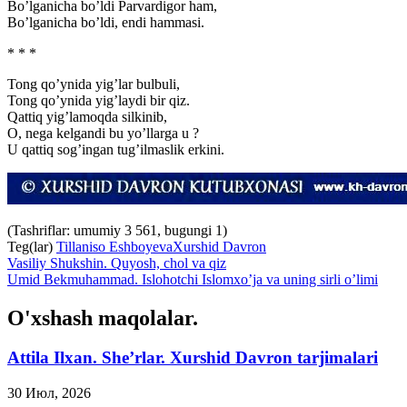
Bo’lganicha bo’ldi Parvardigor ham,
Bo’lganicha bo’ldi, endi hammasi.
* * *
Tong qo’ynida yig’lar bulbuli,
Tong qo’ynida yig’laydi bir qiz.
Qattiq yig’lamoqda silkinib,
O, nega kelgandi bu yo’llarga u ?
U qattiq sog’ingan tug’ilmaslik erkini.
(Tashriflar: umumiy 3 561, bugungi 1)
Teg(lar)
Tillaniso Eshboyeva
Xurshid Davron
Vasiliy Shukshin. Quyosh, chol va qiz
Umid Bekmuhammad. Islohotchi Islomxo’ja va uning sirli o’limi
O'xshash maqolalar.
Attila Ilxan. She’rlar. Xurshid Davron tarjimalari
30 Июл, 2026