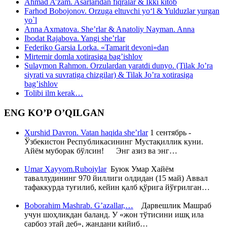
Ahmad A’zam. Asarlaridan fiqralar & Ikki kitob
Farhod Bobojonov. Orzuga eltuvchi yo‘l & Yulduzlar yurgan
yo`l
Anna Axmatova. She’rlar & Anatoliy Nayman. Anna
Ibodat Rajabova. Yangi she’rlar
Federiko Garsia Lorka. «Tamarit devoni»dan
Mirtemir domla xotirasiga bag’ishlov
Sulaymon Rahmon. Orzulardan yaratdi dunyo. (Tilak Jo’ra
siyrati va suvratiga chizgilar) & Tilak Jo’ra xotirasiga
bag’ishlov
Tolibi ilm kerak…
ENG KO’P O’QILGAN
Xurshid Davron. Vatan haqida she’rlar
1 сентябрь -
Ўзбекистон Республикасининг Мустақиллик куни.
Айём муборак бўлсин! Энг азиз ва энг…
Umar Xayyom.Ruboiylar
Буюк Умар Хайём
таваллудининг 970 йиллиги олдидан (15 май) Аввал
тафаккурда туғилиб, кейин қалб қўрига йўғрилган…
Boborahim Mashrab. G’azallar,…
Дарвешлик Машраб
учун шоҳликдан баланд. У «жон тўтисини ишқ ила
сарбоз этай деб», жандани кийиб…