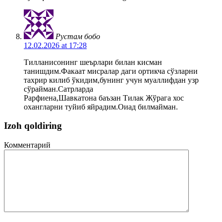
Рустам бобо
12.02.2026 at 17:28
Тилланисонинг шеърлари билан кисман
танишдим.Факаат мисралар даги ортикча сўзларни
тахрир килиб ўкидим,бунинг учун муаллифдан узр
сўрайман.Сатрларда
Рарфиена,Шавкатона баъзан Тилак Жўрага хос
охангларни туйиб яйрадим.Оиад билмайман.
Izoh qoldiring
Комментарий