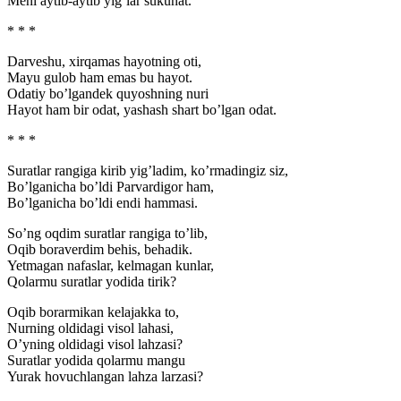
Meni aytib-aytib yig’lar sukunat.
* * *
Darveshu, xirqamas hayotning oti,
Mayu gulob ham emas bu hayot.
Odatiy bo’lgandek quyoshning nuri
Hayot ham bir odat, yashash shart bo’lgan odat.
* * *
Suratlar rangiga kirib yig’ladim, ko’rmadingiz siz,
Bo’lganicha bo’ldi Parvardigor ham,
Bo’lganicha bo’ldi endi hammasi.
So’ng oqdim suratlar rangiga to’lib,
Oqib boraverdim behis, behadik.
Yetmagan nafaslar, kelmagan kunlar,
Qolarmu suratlar yodida tirik?
Oqib borarmikan kelajakka to,
Nurning oldidagi visol lahasi,
O’yning oldidagi visol lahzasi?
Suratlar yodida qolarmu mangu
Yurak hovuchlangan lahza larzasi?