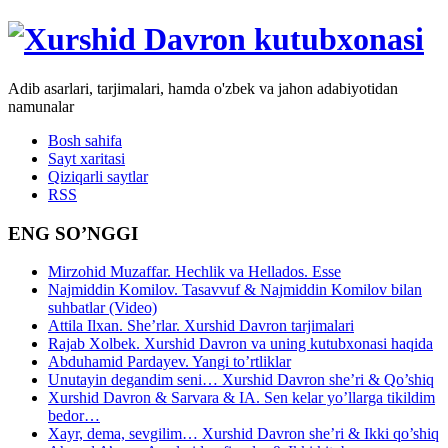
Adib asarlari, tarjimalari, hamda o'zbek va jahon adabiyotidan
namunalar
Bosh sahifa
Sayt xaritasi
Qiziqarli saytlar
RSS
ENG SO’NGGI
Mirzohid Muzaffar. Hechlik va Hellados. Esse
Najmiddin Komilov. Tasavvuf & Najmiddin Komilov bilan
suhbatlar (Video)
Attila Ilxan. She’rlar. Xurshid Davron tarjimalari
Rajab Xolbek. Xurshid Davron va uning kutubxonasi haqida
Abduhamid Pardayev. Yangi to’rtliklar
Unutayin degandim seni… Xurshid Davron she’ri & Qo’shiq
Xurshid Davron & Sarvara & IA. Sen kelar yo’llarga tikildim
bedor…
Xayr, dema, sevgilim… Xurshid Davron she’ri & Ikki qo’shiq