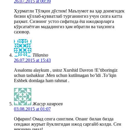
26.07.2015 at 00:39
Ҳурматли Тўлқин дўстим! Маълумот ва ҳар доимгидек
бизни қўллаб-қувватлаб турганингиз учун сизга катта
раҳмат. Cизнинг устоз сифатида ёш ижодкорларга
кўрсатаётган мададингиз ҳам ибратли ва таҳсинга
сазовор.
Tillaniso
26.07.2015 at 15:43
Assalomu alaykum , ustoz Xurshid Davron !E’tiboringiz
uchun tashakkur .Men uchun kutilmagan bo’ldi .To’lqin
Eshbek domlaga ham rahmat .
Жасур хамроев
03.08.2015 at 01:07
Офарин! Омад сенга синглим. Опанг билан бизда
сендаки журъат йуклигидан ижод саргайб колди. Сен
чекинма омад!