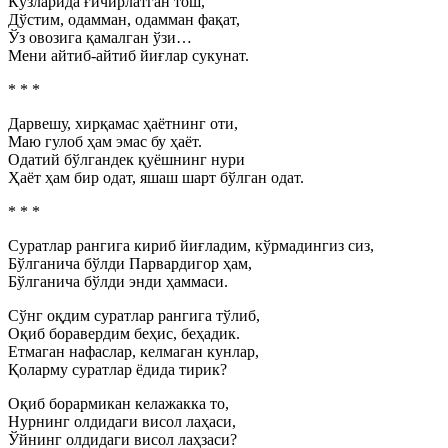
Кўзларида ғичирлатган тош,
Дўстим, одамман, одамман фақат,
Ўз овозига қамалган ўзи…
Мени айтиб-айтиб йиғлар сукунат.
* * *
Дарвешу, хирқамас ҳаётнинг оти,
Маю гулоб ҳам эмас бу ҳаёт.
Одатий бўлгандек қуёшнинг нури
Ҳаёт ҳам бир одат, яшаш шарт бўлган одат.
* * *
Суратлар рангига кириб йиғладим, кўрмадингиз сиз,
Бўлганича бўлди Парвардигор ҳам,
Бўлганича бўлди энди ҳаммаси.
Сўнг оқдим суратлар рангига тўлиб,
Оқиб боравердим беҳис, беҳадик.
Етмаган нафаслар, келмаган кунлар,
Қоларму суратлар ёдида тирик?
Оқиб борармикан келажакка то,
Нурнинг олдидаги висол лаҳаси,
Ўйнинг олдидаги висол лаҳзаси?