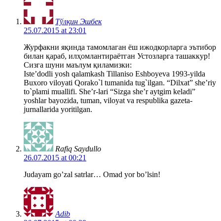
Тўлқин Эшбек
25.07.2015 at 23:01
Журфакни яқинда тамомлаган ёш ижодкорларга эътибор
билан қараб, илҳомлантираётган Устозларга ташаккур!
Сизга шуни маълум қиламизки:
Iste’dodli yosh qalamkash Tillaniso Eshboyeva 1993-yilda
Buxoro viloyati Qorako`l tumanida tug`ilgan. “Dilxat” she’riy
to`plami muallifi. She’r-lari “Sizga she’r aytgim keladi”
yoshlar bayozida, tuman, viloyat va respublika gazeta-
jurnallarida yoritilgan.
Rafiq Saydullo
26.07.2015 at 00:21
Judayam go’zal satrlar… Omad yor bo’lsin!
Adib