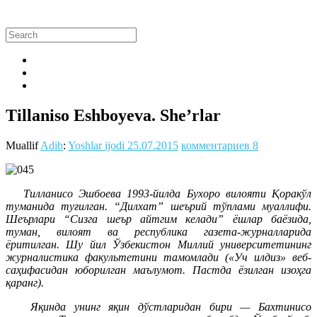
Tillaniso Eshboyeva. She’rlar
Muallif
Adib
:
Yoshlar ijodi
25.07.2015
комментариев 8
Тилланисо Эшбоева 1993-йилда Бухоро вилояти Қоракўл
туманида туғилган. “Дилхат” шеърий тўплами муаллифи.
Шеърлари “Сизга шеър айтгим келади” ёшлар баёзида,
туман, вилоят ва республика газета-журналларида
ёритилган. Шу йил Ўзбекистон Миллий университетининг
журналистика факультетини тамомлади («Уч илдиз» веб-
саҳифасидан юборилган маълумот. Пастда ёзилган изоҳга
қаранг).
Яқинда унинг яқин дўстларидан бири — Бахтинисо