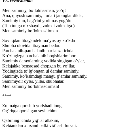
YE.Yevtushenko
Men samimiy, bo’lolmasman, yo’q!
Ana, quyosh samimiy, nurlari jaranglar dilda,
Samimiy tun, bag’rini yoritmas yog’du.
(Tun tunga o’xshaydi, zulmat zulmatga.)
Men samimiy bo’lolmasdirman.
Sovuqdan titragandek ma’yus oy ko’kda
Shubha olovida titrayman bedor.
Parchalanib-parchalanib har lahza ichda
Ko’zingizga parchalanib boqishlarim bor.
Samimiy daraxtlarning yodida singigan o’ylar,
Kelajakka bemaqsad chopgan bu yo’llar,
Yodingizda to’lg’ongan ul damlar samimiy,
Samimiy, ko’ksimdagi mangu g’amlar samimiy.
Samimiydir oylar, yillar, shubhalar,
Men samimiy bo’lolmasdirman!
****
Zulmatga qorishib yorishadi tong,
Og’riqqa qorishgan sevinchim…
Qabrning ichida yig’lar allakim,
Kelganidan xursand balki yig’lash fursati.