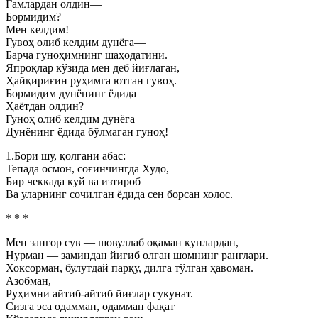
Ғамлардан олдин—
Бормидим?
Мен келдим!
Гувоҳ олиб келдим дунёга—
Барча гуноҳимнинг шаҳодатини.
Япроқлар кўзида мен деб йиғлаган,
Ҳайқириғин руҳимга ютган гувоҳ.
Бормидим дунёнинг ёдида
Ҳаётдан олдин?
Гуноҳ олиб келдим дунёга
Дунёнинг ёдида бўлмаган гуноҳ!
1.Бори шу, қолгани абас:
Тепада осмон, соғинчингда Худо,
Бир чеккада куй ва изтироб
Ва уларнинг сочилган ёдида сен борсан холос.
* * *
Мен зангор сув — шовуллаб оқаман кунлардан,
Нурман — заминдан йиғиб олган шомнинг ранглари.
Хоксорман, булутдай парқу, дилга тўлган ҳавоман.
Азобман,
Руҳимни айтиб-айтиб йиғлар сукунат.
Сизга эса одамман, одамман фақат