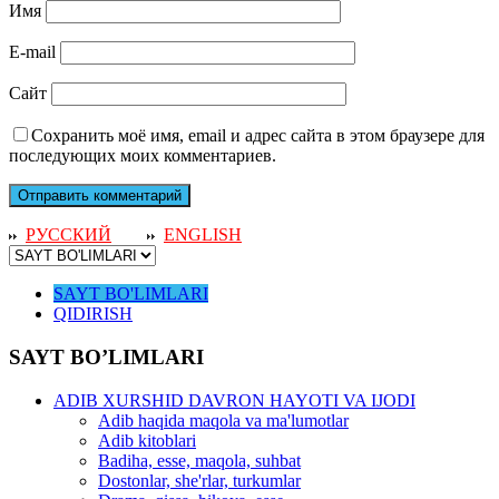
Имя
E-mail
Сайт
Сохранить моё имя, email и адрес сайта в этом браузере для
последующих моих комментариев.
РУССКИЙ
ENGLISH
SAYT BO'LIMLARI
QIDIRISH
SAYT BO’LIMLARI
ADIB XURSHID DAVRON HAYOTI VA IJODI
Adib haqida maqola va ma'lumotlar
Adib kitoblari
Badiha, esse, maqola, suhbat
Dostonlar, she'rlar, turkumlar