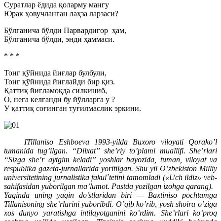
Суратлар ёдида қоларму мангу
Юрак ҳовучланган лаҳза ларзаси?
Бўлганича бўлди Парвардигор ҳам,
Бўлганича бўлди, энди ҳаммаси.
* * *
Тонг қўйнида йиғлар булбули,
Тонг қўйнида йиғлайди бир қиз.
Қаттиқ йиғламоқда силкиниб,
О, нега келганди бу йўлларга у ?
У қаттиқ соғинган туғилмаслик эркини.
ITillaniso Eshboeva 1993-yilda Buxoro viloyati Qorako’l
tumanida tug’ilgan. “Dilxat” she’riy to’plami muallifi. She’rlari
“Sizga she’r aytgim keladi” yoshlar bayozida, tuman, viloyat va
respublika gazeta-jurnallarida yoritilgan. Shu yil O’zbekiston Milliy
universitetining jurnalistika fakul`tetini tamomladi («Uch ildiz» veb-
sahifasidan yuborilgan ma’lumot. Pastda yozilgan izohga qarang).
Yaqinda uning yaqin do’stlaridan biri — Baxtiniso pochtamga
Tillanisoning she’rlarini yuboribdi. O’qib ko’rib, yosh shoira o’ziga
xos dunyo yaratishga intilayotganini ko’rdim. She’rlari ko’proq