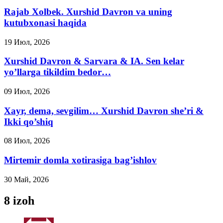
Rajab Xolbek. Xurshid Davron va uning
kutubxonasi haqida
19 Июл, 2026
Xurshid Davron & Sarvara & IA. Sen kelar
yo’llarga tikildim bedor…
09 Июл, 2026
Xayr, dema, sevgilim… Xurshid Davron she’ri &
Ikki qo’shiq
08 Июл, 2026
Mirtemir domla xotirasiga bag’ishlov
30 Май, 2026
8 izoh