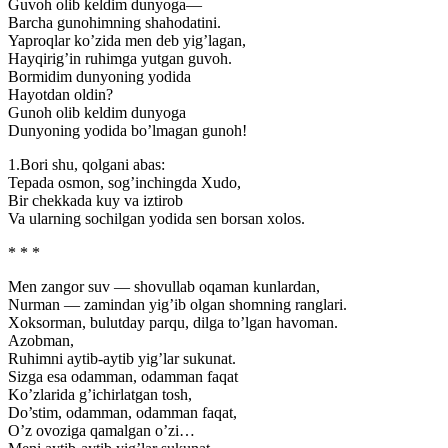
Guvoh olib keldim dunyoga—
Barcha gunohimning shahodatini.
Yaproqlar ko’zida men deb yig’lagan,
Hayqirig’in ruhimga yutgan guvoh.
Bormidim dunyoning yodida
Hayotdan oldin?
Gunoh olib keldim dunyoga
Dunyoning yodida bo’lmagan gunoh!
1.Bori shu, qolgani abas:
Tepada osmon, sog’inchingda Xudo,
Bir chekkada kuy va iztirob
Va ularning sochilgan yodida sen borsan xolos.
* * *
Men zangor suv — shovullab oqaman kunlardan,
Nurman — zamindan yig’ib olgan shomning ranglari.
Xoksorman, bulutday parqu, dilga to’lgan havoman.
Azobman,
Ruhimni aytib-aytib yig’lar sukunat.
Sizga esa odamman, odamman faqat
Ko’zlarida g’ichirlatgan tosh,
Do’stim, odamman, odamman faqat,
O’z ovoziga qamalgan o’zi…