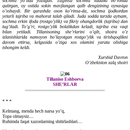
sochma yo’lida yozilgan. Tizginsiz sochma xuddiki bo’ronda
qutirgan, oy ostida sokin mavjlangan qalb dengizining oynasiga
o’xshaydi. Bir qarashda oson ko’rinsa-da, sochma ijodkordan
yetarli tajriba va mahorat talab qiladi. Juda sodda tarzda aytsam,
sochma erkin ifoda (rostgo’ylik) va fikriy ohangdorlik (tajriba) dan
tug’iladi. To’g’ri, rostgo’ylik bolalikdan keladi, tajriba esa vaqt
bilan yetiladi. Tillanisoning she’rlarini o’qib, shoira o’z
izlanishlarida namoyon bo’layotgan rostgo’ylik va tirishqoqlikni
davom ettirsa, kelgusida o’ziga xos olamini yarata olishiga
ishongim keldi.
Xurshid Davron
O’zbekiston xalq shoiri
Tillaniso Eshboeva
SHE’RLAR
* * *
Kelmang, menda hech narsa yo’q,
Topa olmaysiz…
Ruhimda faqat xazonlarning shitirlashlari…