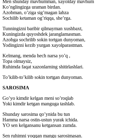
Men shunday mavhumman, xayolday mavhum
Ko’nglingizga uraman birdan.
Azobman, o’ziga sig’magan lahza
Sochilib ketaman og’riqqa, she’rga.
Tunningizni baribir qilmayman xushbaxt,
Kuningizda quyoshdek jaranglamasman.
Azobga sochrilib sokin tortgan dunyoman,
Yodingizni kezib yurgan xayolparastman.
Kelmang, menda hech narsa yo’q ,
Topa olmaysiz,
Ruhimda faqat xazonlarning shitirlashlari.
To’kilib-to’kilib sokin tortgan dunyoman.
SAROSIMA
Go’yo kimdir kelgan meni so’roqlab
Yoki kimdir ketgan manguga tashlab.
Shunday sarosima qo’ynida bu tun
Hamma narsa ostin-ustun yurak ichida.
YO sen kelgansanu ketgansan zumda.
Sen ruhimni yoqqan mangu sarosimasan.