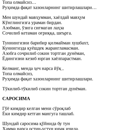
Топа олмайсиз…
Руҳимда фақат хазонларнинг шитирлашлари…
Мен шундай мавҳумман, хаёлдай мавҳум
Кўнглингизга ураман бирдан.
Азобман, ўзига сиғмаган лаҳза
Сочилиб кетаман оғриққа, шеърга.
Туннингизни барибир қилмайман хушбахт,
Кунингизда қуёшдек жарангламасман.
Азобга сочрилиб сокин тортган дунёман,
Ёдингизни кезиб юрган хаёлпарастман.
Келманг, менда ҳеч нарса йўқ ,
Топа олмайсиз,
Руҳимда фақат хазонларнинг шитирлашлари.
Тўкилиб-тўкилиб сокин тортган дунёман.
САРОСИМА
Гўё кимдир келган мени сўроқлаб
Ёки кимдир кетган мангуга ташлаб.
Шундай саросима қўйнида бу тун
Ҳамма нарса остин-устун юрак ичида.