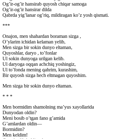
Og’ir-og’ir hansirab quyosh chiqar samoga
Og’ir-og’ir hansirar dilda
Qabrda yig’lanar og’riq, mildiragan ko’z yosh qismati.
***
Onajon, men shahardan boraman sizga ,
O’ylarim ichidan kelaman yelib,
Men sizga bir sokin dunyo eltaman,
Quyoshlar, daryo , to’fonlar
Ul sokin dunyoga urilgan kelib.
Ul daryoga oqqan achchiq yoshingiz,
Ul to’fonda mening qahrim, kurashim,
Bir quyosh sizga hech eltmagan quyoshim.
Men sizga bir sokin dunyo eltaman.
* * *
Men bormidim shamolning ma’yus xayollarida
Dunyodan oldin?
Meni bosib o’tgan fano g’amida
G’amlardan oldin—
Bormidim?
Men keldim!