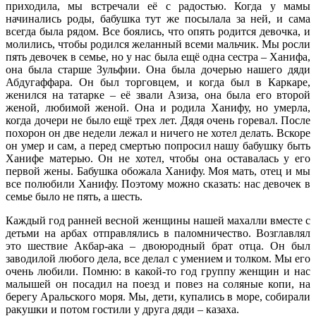
приходила, мы встречали её с радостью. Когда у мамы
начинались роды, бабушка тут же посылала за ней, и сама
всегда была рядом. Все боялись, что опять родится девочка, и
молились, чтобы родился желанный всеми мальчик. Мы росли
пять девочек в семье, но у нас была ещё одна сестра – Ханифа,
она была старше Зульфии. Она была дочерью нашего дяди
Абдугаффара. Он был торговцем, и когда был в Каркаре,
женился на татарке – её звали Азиза, она была его второй
женой, любимой женой. Она и родила Ханифу, но умерла,
когда дочери не было ещё трех лет. Дядя очень горевал. После
похорон он две недели лежал и ничего не хотел делать. Вскоре
он умер и сам, а перед смертью попросил нашу бабушку быть
Ханифе матерью. Он не хотел, чтобы она оставалась у его
первой жены. Бабушка обожала Ханифу. Моя мать, отец и мы
все полюбили Ханифу. Поэтому можно сказать: нас девочек в
семье было не пять, а шесть.
Каждый год ранней весной женщины нашей махалли вместе с
детьми на арбах отправлялись в паломничество. Возглавлял
это шествие Акбар-ака – двоюродный брат отца. Он был
заводилой любого дела, все делал с умением и толком. Мы его
очень любили. Помню: в какой-то год группу женщин и нас
малышей он посадил на поезд и повез на соляные копи, на
берегу Аральского моря. Мы, дети, купались в море, собирали
ракушки и потом гостили у друга дяди – казаха.