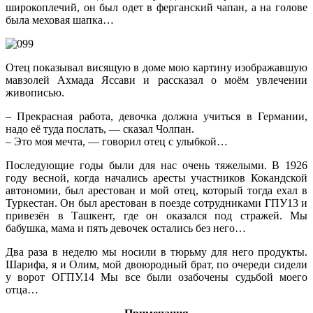
широкоплечий, он был одет в ферганский чапан, а на голове
была меховая шапка…
Отец показывал висящую в доме мою картину изображавшую
мавзолей Ахмада Яссави и рассказал о моём увлечении
живописью.
– Прекрасная работа, девочка должна учиться в Германии,
надо её туда послать, — сказал Чолпан.
– Это моя мечта, — говорил отец с улыбкой…
Последующие годы были для нас очень тяжелыми. В 1926
году весной, когда начались аресты участников Кокандской
автономии, был арестован и мой отец, который тогда ехал в
Туркестан. Он был арестован в поезде сотрудниками ГПУ13 и
привезён в Ташкент, где он оказался под стражей. Мы
бабушка, мама и пять девочек остались без него…
Два раза в неделю мы носили в тюрьму для него продукты.
Шарифа, я и Олим, мой двоюродный брат, по очереди сидели
у ворот ОГПУ.14 Мы все были озабочены судьбой моего
отца…