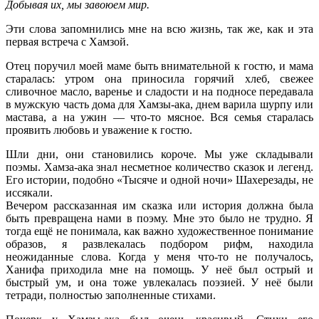
Добывая их, мы завоюем мир.
Эти слова запомнились мне на всю жизнь, так же, как и эта
первая встреча с Хамзой.
Отец поручил моей маме быть внимательной к гостю, и мама
старалась: утром она приносила горячий хлеб, свежее
сливочное масло, варенье и сладости и на подносе передавала
в мужскую часть дома для Хамзы-ака, днем варила шурпу или
мастава, а на ужин — что-то мясное. Вся семья старалась
проявить любовь и уважение к гостю.
Шли дни, они становились короче. Мы уже складывали
поэмы. Хамза-ака знал несметное количество сказок и легенд.
Его истории, подобно «Тысяче и одной ночи» Шахерезады, не
иссякали.
Вечером рассказанная им сказка или история должна была
быть превращена нами в поэму. Мне это было не трудно. Я
тогда ещё не понимала, как важно художественное понимание
образов, я развлекалась подбором рифм, находила
неожиданные слова. Когда у меня что-то не получалось,
Ханифа приходила мне на помощь. У неё был острый и
быстрый ум, и она тоже увлекалась поэзией. У неё были
тетради, полностью заполненные стихами.