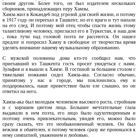
своим другом. Более того, он был издателем нескольких
сборников, принадлежащих перу Хамзы.
Хамза жил в Коканде6 под угрозой для своей жизни, и потому
в 1917 году он переехал в Ташкент, но его враги и тут напали
на его след. И поэтому мой отец чтобы спасти жизнь этому
талантливому человеку, пригласил его в Туркестан, в наш дом
, пока тучи над головой поэта не рассеются. Он нашел
предлог и попросил Хамзу в свободное от творчества время
уделять внимание нашему музыкальному образованию.
С мужской половины дома кто-то сообщил нам, что
приехавший из Ташкента гость просит увидеться с нами.
Зульфия и я вышли к Хамзе. В гостиной за большим столом с
тяжелыми ножками сидел Хамза-ака. Согласно обычаю,
принятому у нас в городе, мы поклонились ему и
поздоровались, наше приветствие было еле слышно, но он
ответил на него.
Хамза-ака был молодым человеком высокого роста, стройным
и с хорошим цветом лица. Большие мечтательные глаза
выдавали в нем поэта, его лицо было одухотворенным и
поэтому очень привлекательным, увидев его, можно было
сразу сказать, что это необыкновенный человек. Он был
вежлив и обаятелен, и потому человек сразу же проникался к
нему симпатией, уважением и любовью.