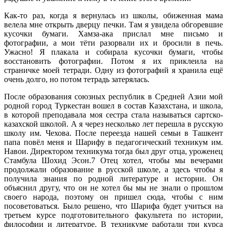
Как-то раз, когда я вернулась из школы, обиженная мама
велела мне открыть дверцу печки. Там я увидела обгоревшие
кусочки бумаги. Хамза-ака прислал мне письмо и
фотографии, а мои тёти разорвали их и бросили в печь.
Ужасно! Я плакала и собирала кусочки бумаги, чтобы
восстановить фотографии. Потом я их приклеила на
страничке моей тетради. Одну из фотографий я хранила ещё
очень долго, но потом тетрадь затерялась.
После образования союзных республик в Средней Азии мой
родной город Туркестан вошел в состав Казахстана, и школа,
в которой преподавала моя сестра стала называться сартско-
казахской школой. А я через несколько лет перешла в русскую
школу им. Чехова. После переезда нашей семьи в Ташкент
папа повёл меня и Шарифу в педагогический техникум им.
Навои. Директором техникума тогда был друг отца, уроженец
Стамбула Шохид Эсон.7 Отец хотел, чтобы мы вечерами
продолжали образование в русской школе, а здесь чтобы я
получила знания по родной литературе и истории. Он
объяснил другу, что он не хотел бы мы не знали о прошлом
своего народа, поэтому он пришел сюда, чтобы с ним
посоветоваться. Было решено, что Шарифа будет учиться на
третьем курсе подготовительного факультета по истории,
философии и литературе. В техникуме работали три курса