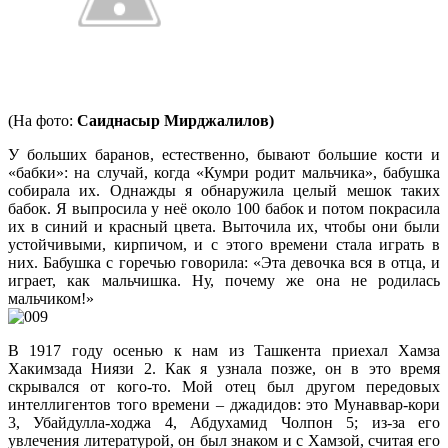
(На фото:
Саиднасыр Мирджалилов)
У больших баранов, естественно, бывают большие кости и
«бабки»: на случай, когда «Кумри родит мальчика», бабушка
собирала их. Однажды я обнаружила целый мешок таких
бабок. Я выпросила у неё около 100 бабок и потом покрасила
их в синий и красный цвета. Выточила их, чтобы они были
устойчивыми, кирпичом, и с этого времени стала играть в
них. Бабушка с горечью говорила: «Эта девочка вся в отца, и
играет, как мальчишка. Ну, почему же она не родилась
мальчиком!»
В 1917 году осенью к нам из Ташкента приехал Хамза
Хакимзада Ниязи 2. Как я узнала позже, он в это время
скрывался от кого-то. Мой отец был другом передовых
интеллигентов того времени – джадидов: это Мунаввар-кори
3, Убайдулла-ходжа 4, Абдухамид Чолпон 5; из-за его
увлечения литературой, он был знаком и с Хамзой, считая его