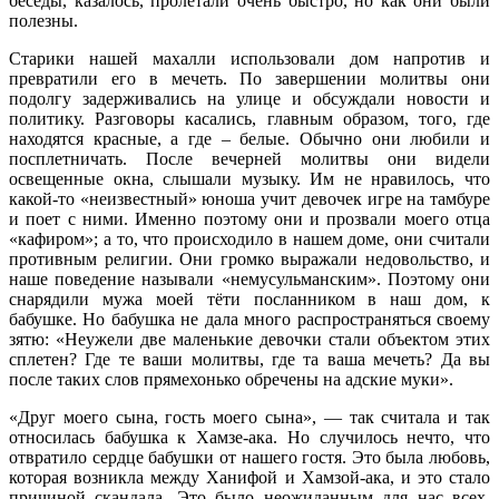
беседы, казалось, пролетали очень быстро, но как они были
полезны.
Старики нашей махалли использовали дом напротив и
превратили его в мечеть. По завершении молитвы они
подолгу задерживались на улице и обсуждали новости и
политику. Разговоры касались, главным образом, того, где
находятся красные, а где – белые. Обычно они любили и
посплетничать. После вечерней молитвы они видели
освещенные окна, слышали музыку. Им не нравилось, что
какой-то «неизвестный» юноша учит девочек игре на тамбуре
и поет с ними. Именно поэтому они и прозвали моего отца
«кафиром»; а то, что происходило в нашем доме, они считали
противным религии. Они громко выражали недовольство, и
наше поведение называли «немусульманским». Поэтому они
снарядили мужа моей тёти посланником в наш дом, к
бабушке. Но бабушка не дала много распространяться своему
зятю: «Неужели две маленькие девочки стали объектом этих
сплетен? Где те ваши молитвы, где та ваша мечеть? Да вы
после таких слов прямехонько обречены на адские муки».
«Друг моего сына, гость моего сына», — так считала и так
относилась бабушка к Хамзе-ака. Но случилось нечто, что
отвратило сердце бабушки от нашего гостя. Это была любовь,
которая возникла между Ханифой и Хамзой-ака, и это стало
причиной скандала. Это было неожиданным для нас всех.