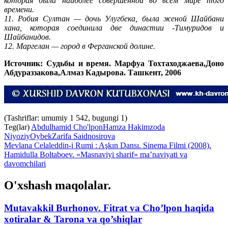
которая была наиболее совершенной во всем мире того
времени.
11. Робия Султан — дочь Улугбека, была женой Шайбани
хана, которая соединила две династии -Тимуридов и
Шайбанидов.
12. Маргелан — город в Ферганской долине.
Источник: Судьбы и время. Марфуа Тохтаходжаева,Доно
Абдураззакова,Алмаз Кадырова. Ташкент, 2006
(Tashriflar: umumiy 1 542, bugungi 1)
Teg(lar)
Abdulhamid Cho'lpon
Hamza Hakimzoda
Niyoziy
Oybek
Zarifa Saidnosirova
Mevlana Celaleddin-i Rumi : Aşkın Dansı. Sinema Filmi (2008).
Hamidulla Boltaboev. «Masnaviyi sharif» ma’naviyati va
davomchilari
O'xshash maqolalar.
Mutavakkil Burhonov. Fitrat va Cho’lpon haqida
xotiralar & Tarona va qo’shiqlar