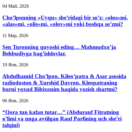
04 Май, 2026
Cho’lponning «Uyqu» she’ridagi bir so’z: «olos»mi,
«alas»mi, «olis»mi, «olov»mi yoki boshqa so’zmi?
11 Мар, 2026
Sen Turonning quyoshi eding… Mahmudxo’ja
Behbudiyga bag’ishlovlar.
19 Янв, 2026
Abdulhamid Cho’lpon. Kileo’patra & Asar asosida
radiodoston & Xurshid Davron. Kleopatraning
burni yoxud Bibixonim haqida yozish shartmi?
06 Янв, 2026
“Qora tun kafan tutar…” (Abdurauf Fitratning
o’limi va unga aytilgan Rauf Parfining uch she’ri
talqini)