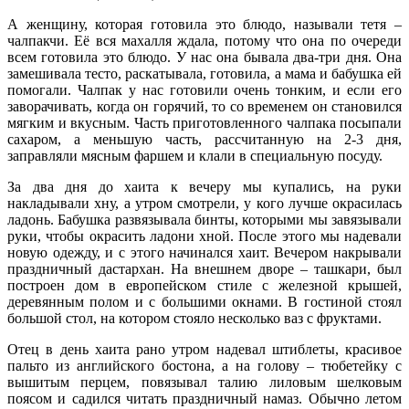
А женщину, которая готовила это блюдо, называли тетя –
чалпакчи. Её вся махалля ждала, потому что она по очереди
всем готовила это блюдо. У нас она бывала два-три дня. Она
замешивала тесто, раскатывала, готовила, а мама и бабушка ей
помогали. Чалпак у нас готовили очень тонким, и если его
заворачивать, когда он горячий, то со временем он становился
мягким и вкусным. Часть приготовленного чалпака посыпали
сахаром, а меньшую часть, рассчитанную на 2-3 дня,
заправляли мясным фаршем и клали в специальную посуду.
За два дня до хаита к вечеру мы купались, на руки
накладывали хну, а утром смотрели, у кого лучше окрасилась
ладонь. Бабушка развязывала бинты, которыми мы завязывали
руки, чтобы окрасить ладони хной. После этого мы надевали
новую одежду, и с этого начинался хаит. Вечером накрывали
праздничный дастархан. На внешнем дворе – ташкари, был
построен дом в европейском стиле с железной крышей,
деревянным полом и с большими окнами. В гостиной стоял
большой стол, на котором стояло несколько ваз с фруктами.
Отец в день хаита рано утром надевал штиблеты, красивое
пальто из английского бостона, а на голову – тюбетейку с
вышитым перцем, повязывал талию лиловым шелковым
поясом и садился читать праздничный намаз. Обычно летом