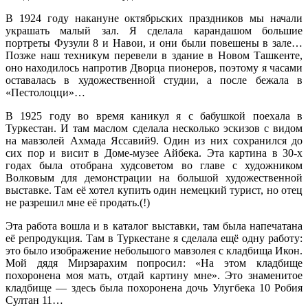
В 1924 году накануне октябрьских праздников мы начали
украшать малый зал. Я сделала карандашом большие
портреты Фузули 8 и Навои, и они были повешены в зале…
Позже наш техникум перевели в здание в Новом Ташкенте,
оно находилось напротив Дворца пионеров, поэтому я часами
оставалась в художественной студии, а после бежала в
«Пестолоцци»…
В 1925 году во время каникул я с бабушкой поехала в
Туркестан. И там маслом сделала несколько эскизов с видом
на мавзолей Ахмада Яссавий9. Один из них сохранился до
сих пор и висит в Доме-музее Айбека. Эта картина в 30-х
годах была отобрана худсоветом во главе с художником
Волковым для демонстрации на большой художественной
выставке. Там её хотел купить один немецкий турист, но отец
не разрешил мне её продать.(!)
Эта работа вошла и в каталог выставки, там была напечатана
её репродукция. Там в Туркестане я сделала ещё одну работу:
это было изображение небольшого мавзолея с кладбища Икон.
Мой дядя Мирзарахим попросил: «На этом кладбище
похоронена моя мать, отдай картину мне». Это знаменитое
кладбище — здесь была похоронена дочь Улугбека 10 Робия
Султан 11…