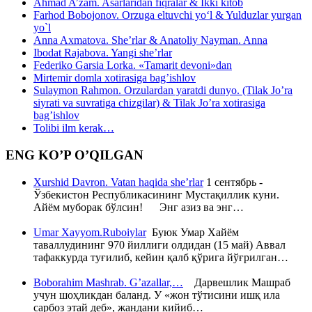
Ahmad A’zam. Asarlaridan fiqralar & Ikki kitob
Farhod Bobojonov. Orzuga eltuvchi yo‘l & Yulduzlar yurgan
yo`l
Anna Axmatova. She’rlar & Anatoliy Nayman. Anna
Ibodat Rajabova. Yangi she’rlar
Federiko Garsia Lorka. «Tamarit devoni»dan
Mirtemir domla xotirasiga bag’ishlov
Sulaymon Rahmon. Orzulardan yaratdi dunyo. (Tilak Jo’ra
siyrati va suvratiga chizgilar) & Tilak Jo’ra xotirasiga
bag’ishlov
Tolibi ilm kerak…
ENG KO’P O’QILGAN
Xurshid Davron. Vatan haqida she’rlar
1 сентябрь -
Ўзбекистон Республикасининг Мустақиллик куни.
Айём муборак бўлсин! Энг азиз ва энг…
Umar Xayyom.Ruboiylar
Буюк Умар Хайём
таваллудининг 970 йиллиги олдидан (15 май) Аввал
тафаккурда туғилиб, кейин қалб қўрига йўғрилган…
Boborahim Mashrab. G’azallar,…
Дарвешлик Машраб
учун шоҳликдан баланд. У «жон тўтисини ишқ ила
сарбоз этай деб», жандани кийиб…