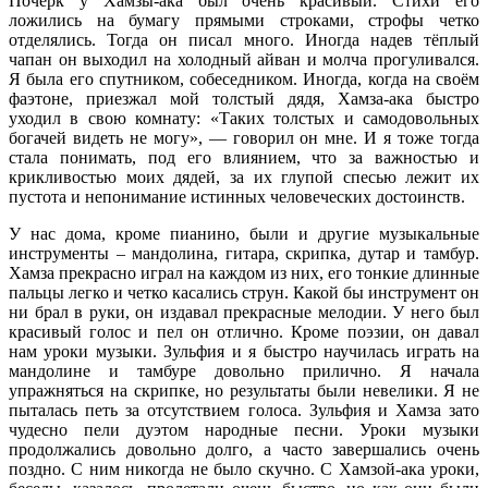
Почерк у Хамзы-ака был очень красивый. Стихи его
ложились на бумагу прямыми строками, строфы четко
отделялись. Тогда он писал много. Иногда надев тёплый
чапан он выходил на холодный айван и молча прогуливался.
Я была его спутником, собеседником. Иногда, когда на своём
фаэтоне, приезжал мой толстый дядя, Хамза-ака быстро
уходил в свою комнату: «Таких толстых и самодовольных
богачей видеть не могу», — говорил он мне. И я тоже тогда
стала понимать, под его влиянием, что за важностью и
крикливостью моих дядей, за их глупой спесью лежит их
пустота и непонимание истинных человеческих достоинств.
У нас дома, кроме пианино, были и другие музыкальные
инструменты – мандолина, гитара, скрипка, дутар и тамбур.
Хамза прекрасно играл на каждом из них, его тонкие длинные
пальцы легко и четко касались струн. Какой бы инструмент он
ни брал в руки, он издавал прекрасные мелодии. У него был
красивый голос и пел он отлично. Кроме поэзии, он давал
нам уроки музыки. Зульфия и я быстро научилась играть на
мандолине и тамбуре довольно прилично. Я начала
упражняться на скрипке, но результаты были невелики. Я не
пыталась петь за отсутствием голоса. Зульфия и Хамза зато
чудесно пели дуэтом народные песни. Уроки музыки
продолжались довольно долго, а часто завершались очень
поздно. С ним никогда не было скучно. С Хамзой-ака уроки,