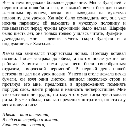
Все в нем выдавало большое дарование. Мы с Зульфией с
первого дня полюбили его, и каждый вечер был для семьи
желанным временем, когда мы выходили на мужскую
половину для уроков. Ханифе было семнадцать лет, она уже
носила паранджу, ей выходить в мужскую половину и
показываться перед чужим мужчиной было нельзя. Шарифе
было шесть лет, она только-только училась читать, Зульфие –
двенадцать, мне – девять. Очень скоро Зульфия и я
подружились с Хамза-ака.
Хамза-ака занимался творчеством ночью. Поэтому вставал
поздно. После завтрака до обеда, а потом после ужина он
работал. Занятия с нами для него были своеобразным
отдыхом, творческой переменой. В первый день нашей
встречи он дал нам урок поэзии. У него на столе лежала пачка
бумаги, он взял один листок, написал несколько строк и
протянул его мне, предложив в предложениях поменять
порядок слов, найти рифмы и написать четверостишие. Мне
это оказалось не трудно, потому что я уже тогда чувствовала
ритм. Я уже забыла, сколько времени я потратила, но стихи у
меня получились:
Школа – наш источник,
В ней есть серебро и золото,
Знанием это зовется,