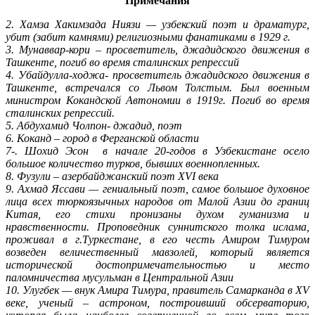
Примечания
2. Хамза Хакимзада Ниязи — узбекский поэт и драматург,
убит (забит камнями) религиозными фанатиками в 1929 г.
3. Мунаввар-кори – просветитель, джадидского движения в
Ташкенте, погиб во время сталинских репрессий
4. Убайдулла-ходжа- просветитель джадидского движения в
Ташкенте, встречался со Львом Толстым. Был военным
министром Кокандской Автономии в 1919г. Погиб во время
сталинских репрессий.
5. Абдухамид Чолпон- джадид, поэт
6. Коканд – город в Ферганской области
7-. Шохид Эсон в начале 20-годов в Узбекистане осело
большое количество турков, бывших военнопленных.
8. Фузули – азербайджанский поэт XVI века
9. Ахмад Яссави — гениальный поэт, самое большое духовное
лица всех тюркоязычных народов от Малой Азии до границ
Китая, его стихи пронизаны духом гуманизма и
нравственности. Проповедник суннитского толка ислама,
проживал в г.Туркестане, в его честь Амиром Тимуром
возведен величественный мавзолей, который является
исторической достопримечательностью и место
паломничества мусульман в Центральной Азии
10. Улугбек — внук Амира Тимура, правитель Самарканда в XV
веке, ученый – астроном, построивший обсерваторию,