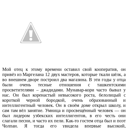
Мой отец к этому времени оставил свой кооператив, он
привёз из Маргелана 12 двух мастеров, которые ткали шёлк, а
во внешнем дворе построил два магазина. В эти годы у отца
были очень тесные отношения с ташкентскими
просветителями – джадидами. Мунавар-кори часто бывал у
нас. Он был коренастый невысокого роста, белолицый с
короткой черной бородкой, очень образованный и
интеллигентный человек. Он в своём доме открыл школу, и
сам там вёл занятие. Умница и просвещённый человек — он
был лидером узбекских интеллигентов, в его честь они
слагали песни, и часто их пели. Как-то гостем отца был и поэт
Чолпан. Я тогда его увидела впервые высокий,