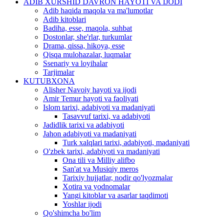
ADIB XURSHID DAVRON HAYOTI VA IJODI
Adib haqida maqola va ma'lumotlar
Adib kitoblari
Badiha, esse, maqola, suhbat
Dostonlar, she'rlar, turkumlar
Drama, qissa, hikoya, esse
Qisqa mulohazalar, luqmalar
Ssenariy va loyihalar
Tarjimalar
KUTUBXONA
Alisher Navoiy hayoti va ijodi
Amir Temur hayoti va faoliyati
Islom tarixi, adabiyoti va madaniyati
Tasavvuf tarixi, va adabiyoti
Jadidlik tarixi va adabiyoti
Jahon adabiyoti va madaniyati
Turk xalqlari tarixi, adabiyoti, madaniyati
O'zbek tarixi, adabiyoti va madaniyati
Ona tili va Milliy alifbo
San'at va Musiqiy meros
Tarixiy hujjatlar, nodir qo'lyozmalar
Xotira va yodnomalar
Yangi kitoblar va asarlar taqdimoti
Yoshlar ijodi
Qo'shimcha bo'lim