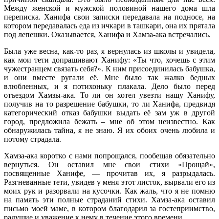
Между женской и мужской половиной нашего дома шла
переписка. Ханифа свои записки передавала на подносе, на
котором передавалась еда из ичкари в ташкари, она их прятала
под лепешки. Оказывается, Ханифа и Хамза-ака встречались.
Была уже весна, как-то раз, я вернулась из школы и увидела,
как мои тети допрашивают Ханифу: «Ты что, хочешь с этим
чужестранцем связать себя?». К ним присоединилась бабушка,
и они вместе ругали её. Мне было так жалко бедных
влюбленных, и я потихоньку плакала. Дело было перед
отъездом Хамзы-ака. То ли он хотел увезти нашу Ханифу,
получив на то разрешение бабушки, то ли Ханифа, предвидя
категорический отказ бабушки выдать её зам уж в другой
город, предложила бежать – мне об этом неизвестно. Как
обнаружилась тайна, я не знаю. Я их обоих очень любила и
потому страдала.
Хамза-ака коротко с нами попрощался, пообещав обязательно
вернуться. Он оставил мне свои стихи «Прощай»,
посвященные Ханифе, — прочитав их, я разрыдалась.
Разгневанные тети, увидев у меня этот листок, вырвали его из
моих рук и разорвали на кусочки. Как жаль, что я не помню
на память эти полные страданий стихи. Хамза-ака оставил
письмо моей маме, в котором благодарил за гостеприимство,
радушие и уважение к нему в течение этого времени.