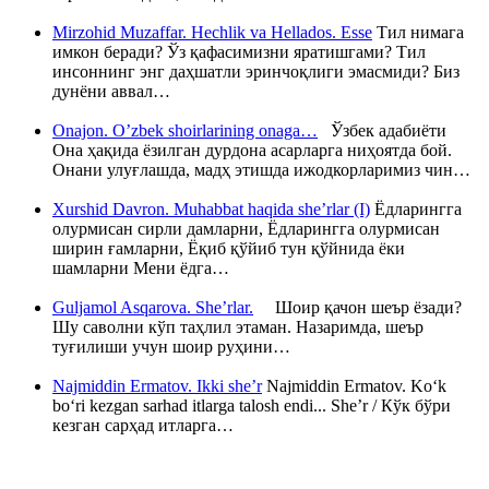
Mirzohid Muzaffar. Hechlik va Hellados. Esse
Тил нимага
имкон беради? Ўз қафасимизни яратишгами? Тил
инсоннинг энг даҳшатли эринчоқлиги эмасмиди? Биз
дунёни аввал…
Onajon. O’zbek shoirlarining onaga…
Ўзбек адабиёти
Она ҳақида ёзилган дурдона асарларга ниҳоятда бой.
Онани улуғлашда, мадҳ этишда ижодкорларимиз чин…
Xurshid Davron. Muhabbat haqida she’rlar (I)
Ёдларингга
олурмисан сирли дамларни, Ёдларингга олурмисан
ширин ғамларни, Ёқиб қўйиб тун қўйнида ёки
шамларни Мени ёдга…
Guljamol Asqarova. She’rlar.
Шоир қачон шеър ёзади?
Шу саволни кўп таҳлил этаман. Назаримда, шеър
туғилиши учун шоир руҳини…
Najmiddin Ermatov. Ikki she’r
Najmiddin Ermatov. Ko‘k
bo‘ri kezgan sarhad itlarga talosh endi... She’r / Кўк бўри
кезган сарҳад итларга…