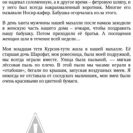
он надевал соломенную, а в другое время – фетровую шляпу, и
у него был всегда накрахмаленный воротник. Многие его
называли Носир-кафир. Бабушка огорчалась из-за этого.
В день хаита мужчины нашей махалли после намаза заходили
в женскую часть нашего дома – ичкари, чтобы поздравить
нашу бабушку. Потом приходили её братья. А посещения
женщин шли в течение всей недели…
Моя младшая тетя Курсия-тути жила в нашей махалле. Её
старшая дочь Шарофат, моя ровесница, была моей подружкой,
мы всегда играли вместе. Улица была пыльной, — мягкая
лёссовая пыль по плечо. В этой пыли мы часами играли в
«отабоши», бегали по крышам, запуская воздушных змеев. Я
никогда не отставала от соседских мальчишек, мои змеи были
очень красивыми из цветной бумаги.