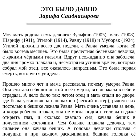
ЭТО БЫЛО ДАВНО
Зарифа Саиднасырова
Моя мать родила семь девочек: Зульфию (1905), меня (1908),
Шарифу (1911), Угилой (1914), Равду (1918) и Муборак (1924).
Угилой прожила всего две недели, а Равда умерла, когда ей
было восемь месяцев. Это была прелестная беленькая девочка,
с яркими чёрными глазами. Вдруг неожиданно она заболела,
два дня громко плакала и, несмотря на усилия врачей, которых
собрал мой отец, все оказалось напрасным. Это была первая
смерть, которую я увидела.
Прошло много лет и мама рассказала, почему умерла Равда.
Она считала себя виноватой в её смерти, всё держала в себе и
страдала. А дело было так: летом отец и мать спали во дворе,
где была установлена пашшахона (легкий шатер), рядом с их
постелью в бешике лежала Равда. Мать очень уставала за день,
и когда ребенок плакал, она не могла поднять головы и даже
открыть глаз, и сколько хватало сил, качала бешик в
полусонном состоянии. Чем больше плакала девочка, тем
сильнее она качала бешик. А головка девочки сползла с
подушки и при каждом раскачивании бешика головка её