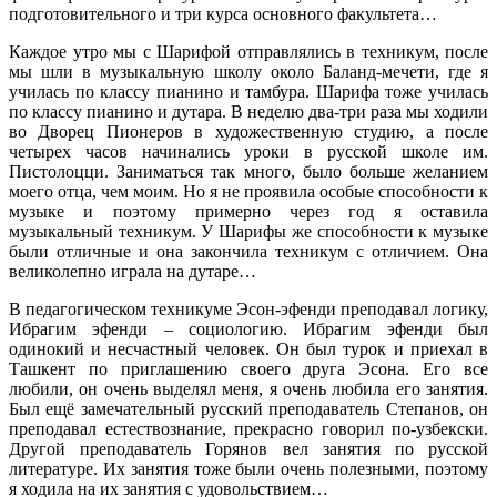
подготовительного и три курса основного факультета…
Каждое утро мы с Шарифой отправлялись в техникум, после
мы шли в музыкальную школу около Баланд-мечети, где я
училась по классу пианино и тамбура. Шарифа тоже училась
по классу пианино и дутара. В неделю два-три раза мы ходили
во Дворец Пионеров в художественную студию, а после
четырех часов начинались уроки в русской школе им.
Пистолоцци. Заниматься так много, было больше желанием
моего отца, чем моим. Но я не проявила особые способности к
музыке и поэтому примерно через год я оставила
музыкальный техникум. У Шарифы же способности к музыке
были отличные и она закончила техникум с отличием. Она
великолепно играла на дутаре…
В педагогическом техникуме Эсон-эфенди преподавал логику,
Ибрагим эфенди – социологию. Ибрагим эфенди был
одинокий и несчастный человек. Он был турок и приехал в
Ташкент по приглашению своего друга Эсона. Его все
любили, он очень выделял меня, я очень любила его занятия.
Был ещё замечательный русский преподаватель Степанов, он
преподавал естествознание, прекрасно говорил по-узбекски.
Другой преподаватель Горянов вел занятия по русской
литературе. Их занятия тоже были очень полезными, поэтому
я ходила на их занятия с удовольствием…