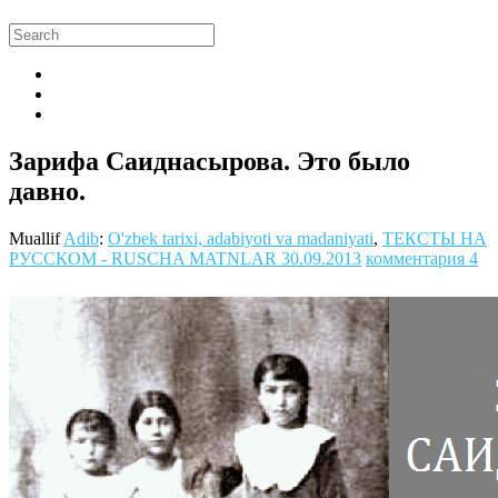
Зарифа Саиднасырова. Это было
давно.
Muallif
Adib
:
O'zbek tarixi, adabiyoti va madaniyati
,
ТЕКСТЫ НА
РУССКОМ - RUSCHA MATNLAR
30.09.2013
комментария 4