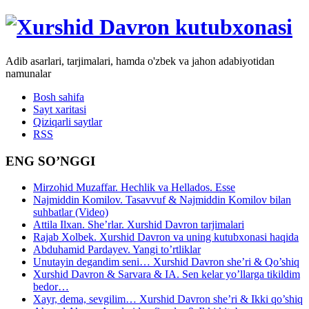
Adib asarlari, tarjimalari, hamda o'zbek va jahon adabiyotidan
namunalar
Bosh sahifa
Sayt xaritasi
Qiziqarli saytlar
RSS
ENG SO’NGGI
Mirzohid Muzaffar. Hechlik va Hellados. Esse
Najmiddin Komilov. Tasavvuf & Najmiddin Komilov bilan
suhbatlar (Video)
Attila Ilxan. She’rlar. Xurshid Davron tarjimalari
Rajab Xolbek. Xurshid Davron va uning kutubxonasi haqida
Abduhamid Pardayev. Yangi to’rtliklar
Unutayin degandim seni… Xurshid Davron she’ri & Qo’shiq
Xurshid Davron & Sarvara & IA. Sen kelar yo’llarga tikildim
bedor…
Xayr, dema, sevgilim… Xurshid Davron she’ri & Ikki qo’shiq