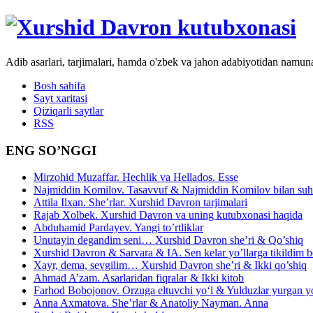
Adib asarlari, tarjimalari, hamda o'zbek va jahon adabiyotidan namun
Bosh sahifa
Sayt xaritasi
Qiziqarli saytlar
RSS
ENG SO’NGGI
Mirzohid Muzaffar. Hechlik va Hellados. Esse
Najmiddin Komilov. Tasavvuf & Najmiddin Komilov bilan suhb
Attila Ilxan. She’rlar. Xurshid Davron tarjimalari
Rajab Xolbek. Xurshid Davron va uning kutubxonasi haqida
Abduhamid Pardayev. Yangi to’rtliklar
Unutayin degandim seni… Xurshid Davron she’ri & Qo’shiq
Xurshid Davron & Sarvara & IA. Sen kelar yo’llarga tikildim
Xayr, dema, sevgilim… Xurshid Davron she’ri & Ikki qo’shiq
Ahmad A’zam. Asarlaridan fiqralar & Ikki kitob
Farhod Bobojonov. Orzuga eltuvchi yo‘l & Yulduzlar yurgan y
Anna Axmatova. She’rlar & Anatoliy Nayman. Anna