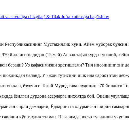
 va suvratiga chizgilar) & Tilak Jo’ra xotirasiga bag’ishlov
тон Республикасининг Мустақиллик куни. Айём муборак бўлси
970 йиллиги олдидан (15 май) Аввал тафаккурда туғилиб, кейи
кон беради? Ўз қафасимизни яратишгами? Тил инсоннинг энг д
оҳликдан баланд. У «жон тўтисини ишқ ила сарбоз этай деб
истон халқ ёзувчиси Тоғай Мурод таваллудининг 70 йиллиги 
ақида ёзилган дурдона асарларга ниҳоятда бой. Онани улуғла
урмисан сирли дамларни, Ёдларингга олурмисан ширин ғамларн
аволни кўп таҳлил этаман. Назаримда, шеър туғилиши учун 