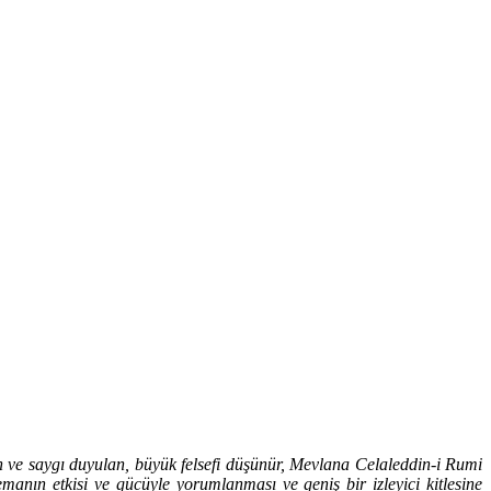
en ve saygı duyulan, büyük felsefi düşünür, Mevlana Celaleddin-i Rumi
manın etkisi ve gücüyle yorumlanması ve geniş bir izleyici kitlesine