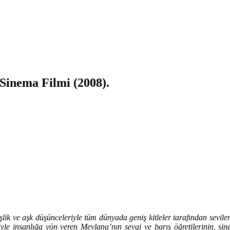
Sinema Filmi (2008).
şlik ve aşk düşünceleriyle tüm dünyada geniş kitleler tarafından sevil
le insanlığa yön veren Mevlana’nın sevgi ve barış öğretilerinin, sine