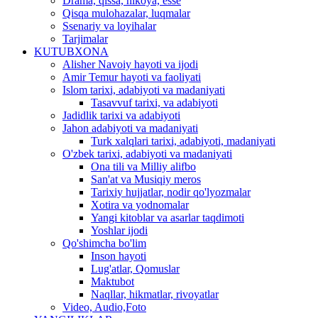
Drama, qissa, hikoya, esse
Qisqa mulohazalar, luqmalar
Ssenariy va loyihalar
Tarjimalar
KUTUBXONA
Alisher Navoiy hayoti va ijodi
Amir Temur hayoti va faoliyati
Islom tarixi, adabiyoti va madaniyati
Tasavvuf tarixi, va adabiyoti
Jadidlik tarixi va adabiyoti
Jahon adabiyoti va madaniyati
Turk xalqlari tarixi, adabiyoti, madaniyati
O'zbek tarixi, adabiyoti va madaniyati
Ona tili va Milliy alifbo
San'at va Musiqiy meros
Tarixiy hujjatlar, nodir qo'lyozmalar
Xotira va yodnomalar
Yangi kitoblar va asarlar taqdimoti
Yoshlar ijodi
Qo'shimcha bo'lim
Inson hayoti
Lug'atlar, Qomuslar
Maktubot
Naqllar, hikmatlar, rivoyatlar
Video, Audio,Foto