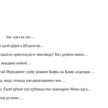
н! Энг азиз ва энг…
н қалб қўрига йўғрилган…
аҳшатли эринчоқлиги эмасмиди? Биз дунёни аввал…
», жандани кийиб…
Тоғай Муроднинг ушбу романи Кафка ва Камю асарлари…
шда, мадҳ этишда ижодкорларимиз чин…
и, Ёқиб қўйиб тун қўйнида ёки шамларни Мени ёдга…
шоир руҳини…