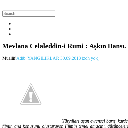
Mevlana Celaleddin-i Rumi : Aşkın Dansı. 
Muallif
Adib
:
YANGILIKLAR
30.09.2013
izoh yo'q
Yüzyılları aşan evrensel barış, karde
filmin ana konusunu oluşturuyor. Filmin temel amacını, düşünceleriy