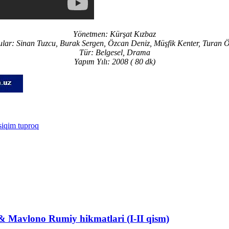
Yönetmen: Kürşat Kızbaz
lar: Sinan Tuzcu, Burak Sergen, Özcan Deniz, Müşfik Kenter, Turan 
Tür: Belgesel, Drama
Yapım Yılı: 2008 ( 80 dk)
siqim tuproq
& Mavlono Rumiy hikmatlari (I-II qism)