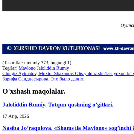
Oyuncu
(Tashriflar: umumiy 373, bugungi 1)
Teg(lar)
Mavlono Jaloliddin Rumiy
Chingiz Aytmatov, Muxtor Shaxanov. Olis yulduz shu’lasi yoxud bir 
Зарифа Саиднасырова. Это было давно.
O'xshash maqolalar.
Jaloliddin Rumiy. Tutqun qushning o’gitlari.
17 Апр, 2026
Nasiba Jo’raqulova. «Shams ila Mavlono» sog’inchi 