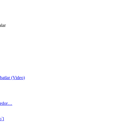
alar
atlar (Video)
 bedor…
o`l