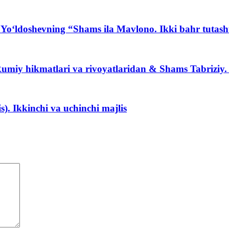
Yo‘ldoshevning “Shams ila Mavlono. Ikki bahr tutashu
iy hikmatlari va rivoyatlaridan & Shams Tabriziy. 
s). Ikkinchi va uchinchi majlis