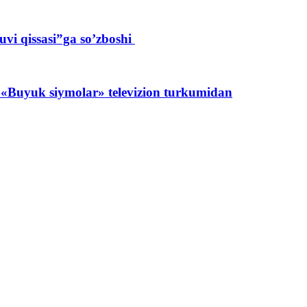
vi qissasi”ga so’zboshi
«Buyuk siymolar» televizion turkumidan