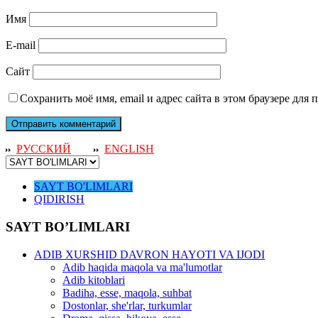
Имя
E-mail
Сайт
Сохранить моё имя, email и адрес сайта в этом браузере дл
РУССКИЙ
ENGLISH
SAYT BO'LIMLARI
QIDIRISH
SAYT BO’LIMLARI
ADIB XURSHID DAVRON HAYOTI VA IJODI
Adib haqida maqola va ma'lumotlar
Adib kitoblari
Badiha, esse, maqola, suhbat
Dostonlar, she'rlar, turkumlar