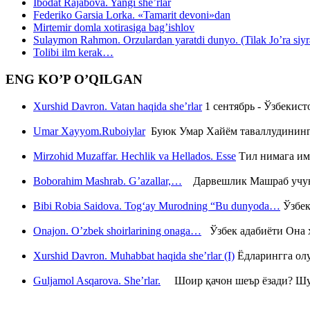
Ibodat Rajabova. Yangi she’rlar
Federiko Garsia Lorka. «Tamarit devoni»dan
Mirtemir domla xotirasiga bag’ishlov
Sulaymon Rahmon. Orzulardan yaratdi dunyo. (Tilak Jo’ra siyrati
Tolibi ilm kerak…
ENG KO’P O’QILGAN
Xurshid Davron. Vatan haqida she’rlar
1 сентябрь - Ўзбекис
Umar Xayyom.Ruboiylar
Буюк Умар Хайём таваллудининг 
Mirzohid Muzaffar. Hechlik va Hellados. Esse
Тил нимага им
Boborahim Mashrab. G’azallar,…
Дарвешлик Машраб учун ш
Bibi Robia Saidova. Tog‘ay Murodning “Bu dunyoda…
Ўзбек
Onajon. O’zbek shoirlarining onaga…
Ўзбек адабиёти Она ҳ
Xurshid Davron. Muhabbat haqida she’rlar (I)
Ёдларингга ол
Guljamol Asqarova. She’rlar.
Шоир қачон шеър ёзади? Шу с