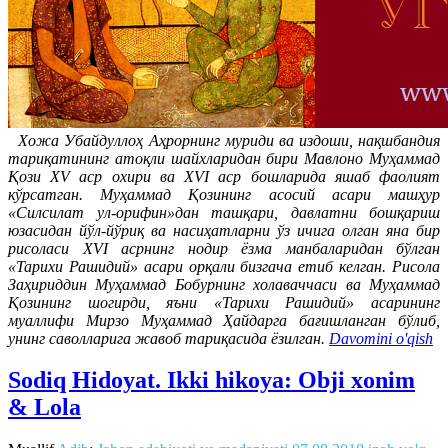
Хожа Убайдуллоҳ Аҳрорнинг муриди ва издоши, нақшбандия
тариқатининг атоқли шайхларидан бири Мавлоно Муҳаммад
Қози XV аср охири ва XVI аср бошларида яшаб фаолият
кўрсатган. Муҳаммад Қозининг асосий асари машҳур
«Силсилат ул-орифин»дан ташқари, давлатни бошқариш
юзасидан йўл-йўриқ ва насиҳатларни ўз ичига олган яна бир
рисоласи XVI асрнинг нодир ёзма манбаларидан бўлган
«Тарихи Рашидий» асари орқали бизгача етиб келган. Рисола
Заҳириддин Муҳаммад Бобурнинг холаваччаси ва Муҳаммад
Қозининг шогирди, яъни «Тарихи Рашидий» асарининг
муаллифи Мирзо Муҳаммад Ҳайдарга бағишланган бўлиб,
унинг саволларига жавоб тариқасида ёзилган.
Davomini o'qish
Sodiq Hidoyat. Ikki hikoya: Obji xonim
& Lola