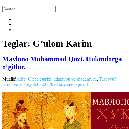
Teglar: G’ulom Karim
Mavlono Muhammad Qozi. Hukmdorga
o’gitlar.
Muallif
Adib
:
O'zbek tarixi, adabiyoti va madaniyati
,
Tasavvuf
tarixi, va adabiyoti
03.06.2022
комментария 3