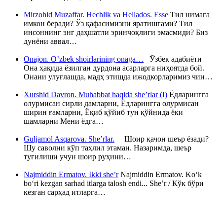
Mirzohid Muzaffar. Hechlik va Hellados. Esse
Тил нимага
имкон беради? Ўз қафасимизни яратишгами? Тил
инсоннинг энг даҳшатли эринчоқлиги эмасмиди? Биз
дунёни аввал…
Onajon. O’zbek shoirlarining onaga…
Ўзбек адабиёти
Она ҳақида ёзилган дурдона асарларга ниҳоятда бой.
Онани улуғлашда, мадҳ этишда ижодкорларимиз чин…
Xurshid Davron. Muhabbat haqida she’rlar (I)
Ёдларингга
олурмисан сирли дамларни, Ёдларингга олурмисан
ширин ғамларни, Ёқиб қўйиб тун қўйнида ёки
шамларни Мени ёдга…
Guljamol Asqarova. She’rlar.
Шоир қачон шеър ёзади?
Шу саволни кўп таҳлил этаман. Назаримда, шеър
туғилиши учун шоир руҳини…
Najmiddin Ermatov. Ikki she’r
Najmiddin Ermatov. Ko‘k
bo‘ri kezgan sarhad itlarga talosh endi... She’r / Кўк бўри
кезган сарҳад итларга…