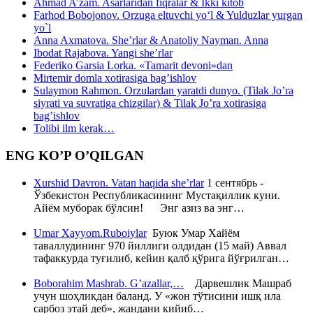
Ahmad A’zam. Asarlaridan fiqralar & Ikki kitob
Farhod Bobojonov. Orzuga eltuvchi yo‘l & Yulduzlar yurgan
yo`l
Anna Axmatova. She’rlar & Anatoliy Nayman. Anna
Ibodat Rajabova. Yangi she’rlar
Federiko Garsia Lorka. «Tamarit devoni»dan
Mirtemir domla xotirasiga bag’ishlov
Sulaymon Rahmon. Orzulardan yaratdi dunyo. (Tilak Jo’ra
siyrati va suvratiga chizgilar) & Tilak Jo’ra xotirasiga
bag’ishlov
Tolibi ilm kerak…
ENG KO’P O’QILGAN
Xurshid Davron. Vatan haqida she’rlar
1 сентябрь -
Ўзбекистон Республикасининг Мустақиллик куни.
Айём муборак бўлсин! Энг азиз ва энг…
Umar Xayyom.Ruboiylar
Буюк Умар Хайём
таваллудининг 970 йиллиги олдидан (15 май) Аввал
тафаккурда туғилиб, кейин қалб қўрига йўғрилган…
Boborahim Mashrab. G’azallar,…
Дарвешлик Машраб
учун шоҳликдан баланд. У «жон тўтисини ишқ ила
сарбоз этай деб», жандани кийиб…