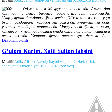
Muallif
Adib
:
Jahon adabiyoti va madaniyati
07.08.2018
izoh yo'q
Обжи хоним Моҳрухнинг опаси эди. Аммо, бир
кўришда танимаган-билмаган одам бунга асти ишонмасди.
Улар умуман бир-бирига ўхшамасди. Обжи хоним озғин, узун
бўйли, буғдойранг, қорасоч қиз бўлса-да, кўримсизлиги боис
унчалик эътиборни тортмасди. Моҳрух паст бўйли, оқ юзли,
қўнғирсоч, кулганида лаблари ёнида кулгичлар ўйнар, истараси
иссиқ қиз эди. Уларнинг феъли атвори ҳам фарқли эди…
Davomini o'qish
G’ulom Karim. Xalil Sulton tahsini
Muallif
Adib
:
Alisher Navoiy hayoti va ijodi
,
O'zbek tarixi,
adabiyoti va madaniyati
19.05.2018
izoh yo'q