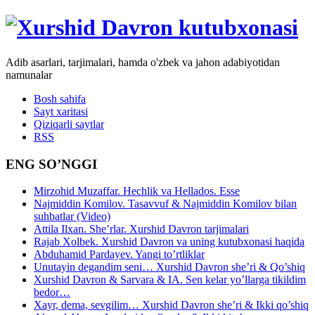
Adib asarlari, tarjimalari, hamda o'zbek va jahon adabiyotidan
namunalar
Bosh sahifa
Sayt xaritasi
Qiziqarli saytlar
RSS
ENG SO’NGGI
Mirzohid Muzaffar. Hechlik va Hellados. Esse
Najmiddin Komilov. Tasavvuf & Najmiddin Komilov bilan
suhbatlar (Video)
Attila Ilxan. She’rlar. Xurshid Davron tarjimalari
Rajab Xolbek. Xurshid Davron va uning kutubxonasi haqida
Abduhamid Pardayev. Yangi to’rtliklar
Unutayin degandim seni… Xurshid Davron she’ri & Qo’shiq
Xurshid Davron & Sarvara & IA. Sen kelar yo’llarga tikildim
bedor…
Xayr, dema, sevgilim… Xurshid Davron she’ri & Ikki qo’shiq