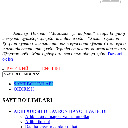
Алишер Навоий “Мажолис ун-нафоис” асарида ушбу
темурий ҳукмдор ҳақида шундай ёзади: “Халил Султон —
Ҳазрат султон ус-салотиннинг воқеасидан сўнгра Самарқанд
тахтида салтанат қилди. Зурафо ва шуаро мажлисида жамъ
бўлурлар эрди. Машҳурдурким, ўзи шеър айтур эрди.
Davomini
o'qish
РУССКИЙ
ENGLISH
SAYT BO'LIMLARI
QIDIRISH
SAYT BO’LIMLARI
ADIB XURSHID DAVRON HAYOTI VA IJODI
Adib haqida maqola va ma'lumotlar
Adib kitoblari
Badiha, esse, maqola, suhbat