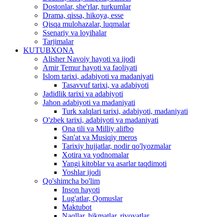
Dostonlar, she'rlar, turkumlar
Drama, qissa, hikoya, esse
Qisqa mulohazalar, luqmalar
Ssenariy va loyihalar
Tarjimalar
KUTUBXONA
Alisher Navoiy hayoti va ijodi
Amir Temur hayoti va faoliyati
Islom tarixi, adabiyoti va madaniyati
Tasavvuf tarixi, va adabiyoti
Jadidlik tarixi va adabiyoti
Jahon adabiyoti va madaniyati
Turk xalqlari tarixi, adabiyoti, madaniyati
O'zbek tarixi, adabiyoti va madaniyati
Ona tili va Milliy alifbo
San'at va Musiqiy meros
Tarixiy hujjatlar, nodir qo'lyozmalar
Xotira va yodnomalar
Yangi kitoblar va asarlar taqdimoti
Yoshlar ijodi
Qo'shimcha bo'lim
Inson hayoti
Lug'atlar, Qomuslar
Maktubot
Naqllar, hikmatlar, rivoyatlar