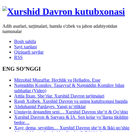
Adib asarlari, tarjimalari, hamda o'zbek va jahon adabiyotidan
namunalar
Bosh sahifa
Sayt xaritasi
Qiziqarli saytlar
RSS
ENG SO’NGGI
Mirzohid Muzaffar. Hechlik va Hellados. Esse
Najmiddin Komilov. Tasavvuf & Najmiddin Komilov bilan
suhbatlar (Video)
Attila Ilxan. She’rlar. Xurshid Davron tarjimalari
Rajab Xolbek. Xurshid Davron va uning kutubxonasi haqida
Abduhamid Pardayev. Yangi to’rtliklar
Unutayin degandim seni… Xurshid Davron she’ri & Qo’shiq
Xurshid Davron & Sarvara & IA. Sen kelar yo’llarga tikildim
bedor…
Xayr, dema, sevgilim… Xurshid Davron she’ri & Ikki qo’shiq