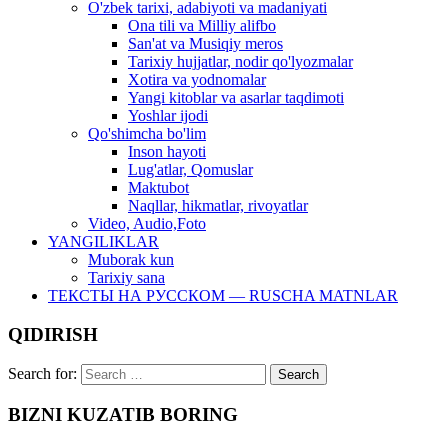
O'zbek tarixi, adabiyoti va madaniyati
Ona tili va Milliy alifbo
San'at va Musiqiy meros
Tarixiy hujjatlar, nodir qo'lyozmalar
Xotira va yodnomalar
Yangi kitoblar va asarlar taqdimoti
Yoshlar ijodi
Qo'shimcha bo'lim
Inson hayoti
Lug'atlar, Qomuslar
Maktubot
Naqllar, hikmatlar, rivoyatlar
Video, Audio,Foto
YANGILIKLAR
Muborak kun
Tarixiy sana
ТЕКСТЫ НА РУССКОМ — RUSCHA MATNLAR
QIDIRISH
Search for:
BIZNI KUZATIB BORING