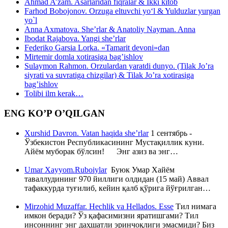
Ahmad A’zam. Asarlaridan fiqralar & Ikki kitob
Farhod Bobojonov. Orzuga eltuvchi yo‘l & Yulduzlar yurgan
yo`l
Anna Axmatova. She’rlar & Anatoliy Nayman. Anna
Ibodat Rajabova. Yangi she’rlar
Federiko Garsia Lorka. «Tamarit devoni»dan
Mirtemir domla xotirasiga bag’ishlov
Sulaymon Rahmon. Orzulardan yaratdi dunyo. (Tilak Jo’ra
siyrati va suvratiga chizgilar) & Tilak Jo’ra xotirasiga
bag’ishlov
Tolibi ilm kerak…
ENG KO’P O’QILGAN
Xurshid Davron. Vatan haqida she’rlar
1 сентябрь -
Ўзбекистон Республикасининг Мустақиллик куни.
Айём муборак бўлсин! Энг азиз ва энг…
Umar Xayyom.Ruboiylar
Буюк Умар Хайём
таваллудининг 970 йиллиги олдидан (15 май) Аввал
тафаккурда туғилиб, кейин қалб қўрига йўғрилган…
Mirzohid Muzaffar. Hechlik va Hellados. Esse
Тил нимага
имкон беради? Ўз қафасимизни яратишгами? Тил
инсоннинг энг даҳшатли эринчоқлиги эмасмиди? Биз