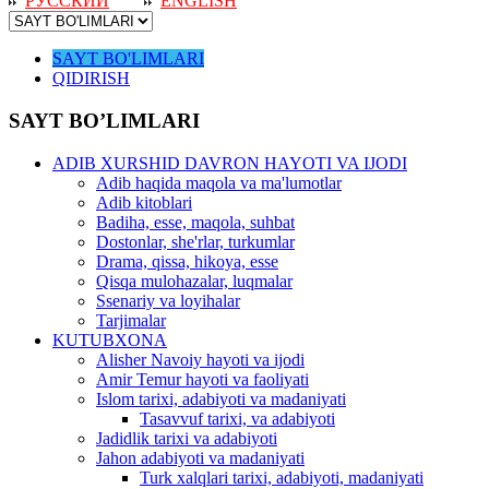
РУССКИЙ
ENGLISH
SAYT BO'LIMLARI
QIDIRISH
SAYT BO’LIMLARI
ADIB XURSHID DAVRON HAYOTI VA IJODI
Adib haqida maqola va ma'lumotlar
Adib kitoblari
Badiha, esse, maqola, suhbat
Dostonlar, she'rlar, turkumlar
Drama, qissa, hikoya, esse
Qisqa mulohazalar, luqmalar
Ssenariy va loyihalar
Tarjimalar
KUTUBXONA
Alisher Navoiy hayoti va ijodi
Amir Temur hayoti va faoliyati
Islom tarixi, adabiyoti va madaniyati
Tasavvuf tarixi, va adabiyoti
Jadidlik tarixi va adabiyoti
Jahon adabiyoti va madaniyati
Turk xalqlari tarixi, adabiyoti, madaniyati