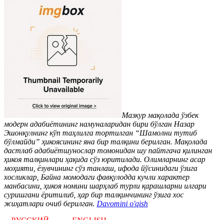
Мазкур мақолада ўзбек
модерн адабиётининг намуналаридан бири бўлган Назар
Эшонқулнинг кўп таҳлилга тортилган “Шамолни тутиб
бўлмайди” ҳикоясининг яна бир талқини берилган. Мақолада
дастлаб адабиётшунослар томонидан шу пайтгача қилинган
ҳикоя талқинлари ҳақида сўз юритилади. Олимларнинг асар
моҳияти, ёзувчининг сўз танлаш, ифода йўсинидаги ўзига
хосликлар, Байна момодаги фавқулодда кучли характер
манбасини, ҳикоя номини шарҳлаб турли қарашларни илгари
суришгани ёритилиб, ҳар бир талқинчининг ўзига хос
жиҳатлари очиб берилган.
Davomini o'qish