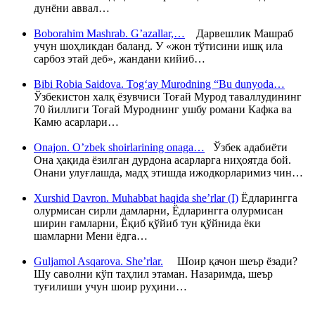
дунёни аввал…
Boborahim Mashrab. G’azallar,…
Дарвешлик Машраб
учун шоҳликдан баланд. У «жон тўтисини ишқ ила
сарбоз этай деб», жандани кийиб…
Bibi Robia Saidova. Tog‘ay Murodning “Bu dunyoda…
Ўзбекистон халқ ёзувчиси Тоғай Мурод таваллудининг
70 йиллиги Тоғай Муроднинг ушбу романи Кафка ва
Камю асарлари…
Onajon. O’zbek shoirlarining onaga…
Ўзбек адабиёти
Она ҳақида ёзилган дурдона асарларга ниҳоятда бой.
Онани улуғлашда, мадҳ этишда ижодкорларимиз чин…
Xurshid Davron. Muhabbat haqida she’rlar (I)
Ёдларингга
олурмисан сирли дамларни, Ёдларингга олурмисан
ширин ғамларни, Ёқиб қўйиб тун қўйнида ёки
шамларни Мени ёдга…
Guljamol Asqarova. She’rlar.
Шоир қачон шеър ёзади?
Шу саволни кўп таҳлил этаман. Назаримда, шеър
туғилиши учун шоир руҳини…