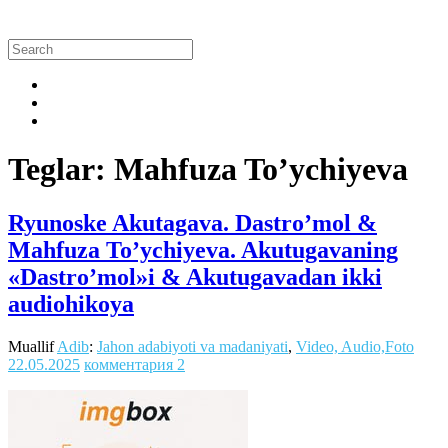
Teglar: Mahfuza To’ychiyeva
Ryunoske Akutagava. Dastro’mol &
Mahfuza To’ychiyeva. Akutugavaning
«Dastro’mol»i & Akutugavadan ikki
audiohikoya
Muallif
Adib
:
Jahon adabiyoti va madaniyati
,
Video, Audio,Foto
22.05.2025
комментария 2