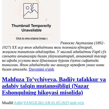
Рюноске Акутагава (1892–
1927) ХХ аср япон адабиётини янги поғонага кўтариб,
жаҳонга танитган адиблардан. У миллий адабиётни Ғарб сўз
санъати анъаналари билан уйғунлаштириб, анъанавий тасвир
ва ифода усулини янги йўналишга бурган ёзувчи сифатида
танилган. Япон адабиётида энг машҳур мукофот унинг номи
билан аталади.
Davomini o'qish
Mahfuza To’ychiyeva. Badiiy tafakkur va
adabiy talqin mutanosibligi (Nazar
Eshonqulning hikoyasi misolida)
Muallif
Adib
:
YANGILIKLAR
01.05.2025
izoh yo'q