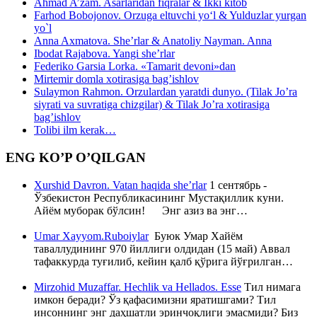
Ahmad A’zam. Asarlaridan fiqralar & Ikki kitob
Farhod Bobojonov. Orzuga eltuvchi yo‘l & Yulduzlar yurgan
yo`l
Anna Axmatova. She’rlar & Anatoliy Nayman. Anna
Ibodat Rajabova. Yangi she’rlar
Federiko Garsia Lorka. «Tamarit devoni»dan
Mirtemir domla xotirasiga bag’ishlov
Sulaymon Rahmon. Orzulardan yaratdi dunyo. (Tilak Jo’ra
siyrati va suvratiga chizgilar) & Tilak Jo’ra xotirasiga
bag’ishlov
Tolibi ilm kerak…
ENG KO’P O’QILGAN
Xurshid Davron. Vatan haqida she’rlar
1 сентябрь -
Ўзбекистон Республикасининг Мустақиллик куни.
Айём муборак бўлсин! Энг азиз ва энг…
Umar Xayyom.Ruboiylar
Буюк Умар Хайём
таваллудининг 970 йиллиги олдидан (15 май) Аввал
тафаккурда туғилиб, кейин қалб қўрига йўғрилган…
Mirzohid Muzaffar. Hechlik va Hellados. Esse
Тил нимага
имкон беради? Ўз қафасимизни яратишгами? Тил
инсоннинг энг даҳшатли эринчоқлиги эмасмиди? Биз