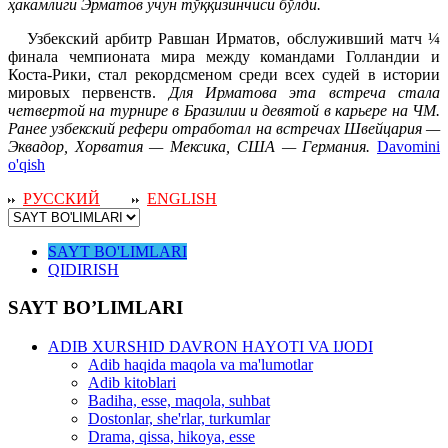
ҳакамлиги Эрматов учун тўққизинчиси бўлди.
Узбекский арбитр Равшан Ирматов, обслуживший матч ¼
финала чемпионата мира между командами Голландии и
Коста-Рики, стал рекордсменом среди всех судей в истории
мировых первенств.
Для Ирматова эта встреча стала
четвертой на турнире в Бразилии и девятой в карьере на ЧМ.
Ранее узбекский рефери отработал на встречах Швейцария —
Эквадор, Хорватия — Мексика, США — Германия.
Davomini
o'qish
РУССКИЙ
ENGLISH
SAYT BO'LIMLARI
QIDIRISH
SAYT BO’LIMLARI
ADIB XURSHID DAVRON HAYOTI VA IJODI
Adib haqida maqola va ma'lumotlar
Adib kitoblari
Badiha, esse, maqola, suhbat
Dostonlar, she'rlar, turkumlar
Drama, qissa, hikoya, esse