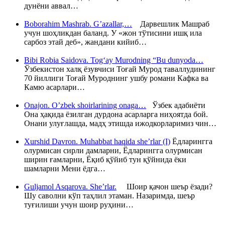
дунёни аввал…
Boborahim Mashrab. G’azallar,…
Дарвешлик Машраб
учун шоҳликдан баланд. У «жон тўтисини ишқ ила
сарбоз этай деб», жандани кийиб…
Bibi Robia Saidova. Tog‘ay Murodning “Bu dunyoda…
Ўзбекистон халқ ёзувчиси Тоғай Мурод таваллудининг
70 йиллиги Тоғай Муроднинг ушбу романи Кафка ва
Камю асарлари…
Onajon. O’zbek shoirlarining onaga…
Ўзбек адабиёти
Она ҳақида ёзилган дурдона асарларга ниҳоятда бой.
Онани улуғлашда, мадҳ этишда ижодкорларимиз чин…
Xurshid Davron. Muhabbat haqida she’rlar (I)
Ёдларингга
олурмисан сирли дамларни, Ёдларингга олурмисан
ширин ғамларни, Ёқиб қўйиб тун қўйнида ёки
шамларни Мени ёдга…
Guljamol Asqarova. She’rlar.
Шоир қачон шеър ёзади?
Шу саволни кўп таҳлил этаман. Назаримда, шеър
туғилиши учун шоир руҳини…