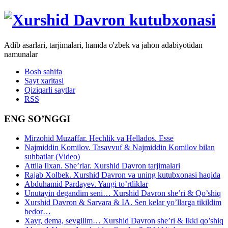
Adib asarlari, tarjimalari, hamda o'zbek va jahon adabiyotidan
namunalar
Bosh sahifa
Sayt xaritasi
Qiziqarli saytlar
RSS
ENG SO’NGGI
Mirzohid Muzaffar. Hechlik va Hellados. Esse
Najmiddin Komilov. Tasavvuf & Najmiddin Komilov bilan
suhbatlar (Video)
Attila Ilxan. She’rlar. Xurshid Davron tarjimalari
Rajab Xolbek. Xurshid Davron va uning kutubxonasi haqida
Abduhamid Pardayev. Yangi to’rtliklar
Unutayin degandim seni… Xurshid Davron she’ri & Qo’shiq
Xurshid Davron & Sarvara & IA. Sen kelar yo’llarga tikildim
bedor…
Xayr, dema, sevgilim… Xurshid Davron she’ri & Ikki qo’shiq