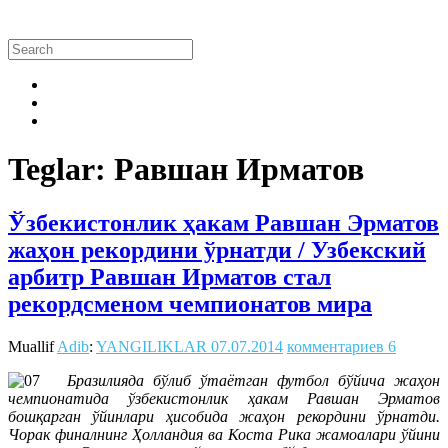
Teglar: Равшан Ирматов
Ўзбекистонлик ҳакам Равшан Эрматов
жаҳон рекордини ўрнатди / Узбекский
арбитр Равшан Ирматов стал
рекордсменом чемпионатов мира
Muallif
Adib
:
YANGILIKLAR
07.07.2014
комментариев 6
Бразилияда бўлиб ўтаётган футбол бўйича жаҳон
чемпионатида ўзбекистонлик ҳакам Равшан Эрматов
бошқарган ўйинлари ҳисобида жаҳон рекордини ўрнатди.
Чорак финалнинг Ҳолландия ва Коста Рика жамоалари ўйини