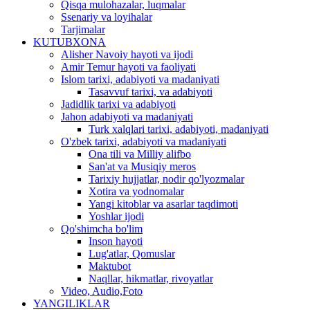
Qisqa mulohazalar, luqmalar
Ssenariy va loyihalar
Tarjimalar
KUTUBXONA
Alisher Navoiy hayoti va ijodi
Amir Temur hayoti va faoliyati
Islom tarixi, adabiyoti va madaniyati
Tasavvuf tarixi, va adabiyoti
Jadidlik tarixi va adabiyoti
Jahon adabiyoti va madaniyati
Turk xalqlari tarixi, adabiyoti, madaniyati
O'zbek tarixi, adabiyoti va madaniyati
Ona tili va Milliy alifbo
San'at va Musiqiy meros
Tarixiy hujjatlar, nodir qo'lyozmalar
Xotira va yodnomalar
Yangi kitoblar va asarlar taqdimoti
Yoshlar ijodi
Qo'shimcha bo'lim
Inson hayoti
Lug'atlar, Qomuslar
Maktubot
Naqllar, hikmatlar, rivoyatlar
Video, Audio,Foto
YANGILIKLAR