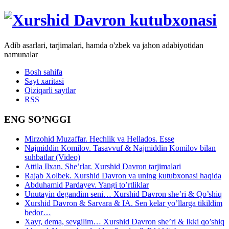
Adib asarlari, tarjimalari, hamda o'zbek va jahon adabiyotidan
namunalar
Bosh sahifa
Sayt xaritasi
Qiziqarli saytlar
RSS
ENG SO’NGGI
Mirzohid Muzaffar. Hechlik va Hellados. Esse
Najmiddin Komilov. Tasavvuf & Najmiddin Komilov bilan
suhbatlar (Video)
Attila Ilxan. She’rlar. Xurshid Davron tarjimalari
Rajab Xolbek. Xurshid Davron va uning kutubxonasi haqida
Abduhamid Pardayev. Yangi to’rtliklar
Unutayin degandim seni… Xurshid Davron she’ri & Qo’shiq
Xurshid Davron & Sarvara & IA. Sen kelar yo’llarga tikildim
bedor…
Xayr, dema, sevgilim… Xurshid Davron she’ri & Ikki qo’shiq