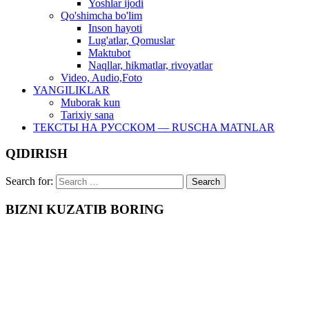
Yoshlar ijodi
Qo'shimcha bo'lim
Inson hayoti
Lug'atlar, Qomuslar
Maktubot
Naqllar, hikmatlar, rivoyatlar
Video, Audio,Foto
YANGILIKLAR
Muborak kun
Tarixiy sana
ТЕКСТЫ НА РУССКОМ — RUSCHA MATNLAR
QIDIRISH
Search for:
BIZNI KUZATIB BORING