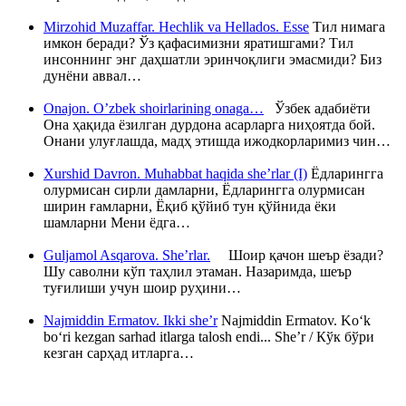
Mirzohid Muzaffar. Hechlik va Hellados. Esse
Тил нимага
имкон беради? Ўз қафасимизни яратишгами? Тил
инсоннинг энг даҳшатли эринчоқлиги эмасмиди? Биз
дунёни аввал…
Onajon. O’zbek shoirlarining onaga…
Ўзбек адабиёти
Она ҳақида ёзилган дурдона асарларга ниҳоятда бой.
Онани улуғлашда, мадҳ этишда ижодкорларимиз чин…
Xurshid Davron. Muhabbat haqida she’rlar (I)
Ёдларингга
олурмисан сирли дамларни, Ёдларингга олурмисан
ширин ғамларни, Ёқиб қўйиб тун қўйнида ёки
шамларни Мени ёдга…
Guljamol Asqarova. She’rlar.
Шоир қачон шеър ёзади?
Шу саволни кўп таҳлил этаман. Назаримда, шеър
туғилиши учун шоир руҳини…
Najmiddin Ermatov. Ikki she’r
Najmiddin Ermatov. Ko‘k
bo‘ri kezgan sarhad itlarga talosh endi... She’r / Кўк бўри
кезган сарҳад итларга…