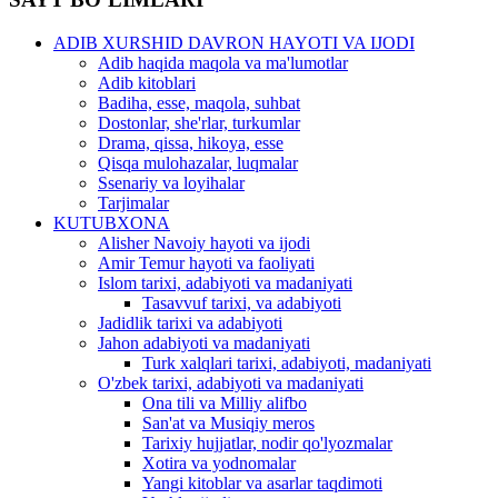
ADIB XURSHID DAVRON HAYOTI VA IJODI
Adib haqida maqola va ma'lumotlar
Adib kitoblari
Badiha, esse, maqola, suhbat
Dostonlar, she'rlar, turkumlar
Drama, qissa, hikoya, esse
Qisqa mulohazalar, luqmalar
Ssenariy va loyihalar
Tarjimalar
KUTUBXONA
Alisher Navoiy hayoti va ijodi
Amir Temur hayoti va faoliyati
Islom tarixi, adabiyoti va madaniyati
Tasavvuf tarixi, va adabiyoti
Jadidlik tarixi va adabiyoti
Jahon adabiyoti va madaniyati
Turk xalqlari tarixi, adabiyoti, madaniyati
O'zbek tarixi, adabiyoti va madaniyati
Ona tili va Milliy alifbo
San'at va Musiqiy meros
Tarixiy hujjatlar, nodir qo'lyozmalar
Xotira va yodnomalar
Yangi kitoblar va asarlar taqdimoti