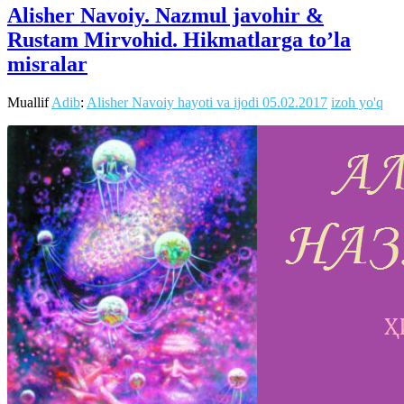
Alisher Navoiy. Nazmul javohir &
Rustam Mirvohid. Hikmatlarga to’la
misralar
Muallif
Adib
:
Alisher Navoiy hayoti va ijodi
05.02.2017
izoh yo'q