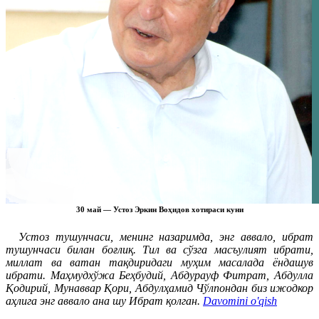
30 май — Устоз Эркин Воҳидов хотираси куни
Устоз тушунчаси, менинг назаримда, энг аввало, ибрат
тушунчаси билан боғлиқ. Тил ва сўзга масъулият ибрати,
миллат ва ватан тақдиридаги муҳим масалада ёндашув
ибрати. Маҳмудхўжа Беҳбудий, Абдурауф Фитрат, Абдулла
Қодирий, Мунаввар Қори, Абдулҳамид Чўлпондан биз ижодкор
аҳлига энг аввало ана шу Ибрат қолган.
Davomini o'qish