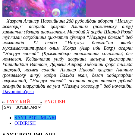
Ҳазрат Алишер Навоийнинг 268 рубоийдан иборат “Назмул
жавоҳир” асарида ҳазрат Алининг (розияллоҳу анҳу)
ҳикматли сўзлари шарҳланган. Милодий Х асрда Шариф Розий
тўплаган саҳобанинг ҳикматли сўзлари “Наҳжул балоға” деб
номланади. XI асрда “Наҳжул балоға”ни янада
мукаммаллаштирган олим Жоҳиз (Амр ибн Баҳр) асарни
“Насрул лаолий” (Қимматбаҳо тошларнинг сочилиши) дея
номлаган. Кейинчалик ушбу асарнинг маълум қисмларини
Рашидиддин Ватвот, Дарвеш Ашраф Хиёбоний форс тилида
шарҳлаб, назмга солади. Алишер Навоий ҳазрат Алининг
(розияллоҳу анҳу) қабри Балхда экан, деган хабарлардан
илҳомланиб, “Насрул лаолий” асарини турк тилида рубоий
жанрида шарҳлайди ва уни “Назмул жавоҳир” деб номлайди.
Davomini o'qish
РУССКИЙ
ENGLISH
SAYT BO'LIMLARI
QIDIRISH
SAYT BO’LIMLARI