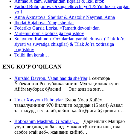
Ahmad A’zam. Asarlaridan fiqralar & Ikki kitob
Farhod Bobojonov. Orzuga eltuvchi yo‘l & Yulduzlar yurgan
yo`l
Anna Axmatova. She’rlar & Anatoliy Nayman. Anna
Ibodat Rajabova. Yangi she’rlar
Federiko Garsia Lorka. «Tamarit devoni»dan
Mirtemir domla xotirasiga bag’ishlov
Sulaymon Rahmon. Orzulardan yaratdi dunyo. (Tilak Jo’ra
siyrati va suvratiga chizgilar) & Tilak Jo’ra xotirasiga
bag’ishlov
Tolibi ilm kerak…
ENG KO’P O’QILGAN
Xurshid Davron. Vatan haqida she’rlar
1 сентябрь -
Ўзбекистон Республикасининг Мустақиллик куни.
Айём муборак бўлсин! Энг азиз ва энг…
Umar Xayyom.Ruboiylar
Буюк Умар Хайём
таваллудининг 970 йиллиги олдидан (15 май) Аввал
тафаккурда туғилиб, кейин қалб қўрига йўғрилган…
Boborahim Mashrab. G’azallar,…
Дарвешлик Машраб
учун шоҳликдан баланд. У «жон тўтисини ишқ ила
сарбоз этай деб», жандани кийиб…