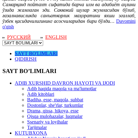
Самарқанд пойтахт сифатида барча илм ва адабиёт аҳлини
ўзида жамлаган эди. Саккокий шулар жумласидан бўлиб,
ғазалнависликда санъаткорлик маҳоратини яхши эгаллаб,
ўзбек қасидачилигининг асосчиларидан бири бўлди…
Davomini
o'qish
РУССКИЙ
ENGLISH
SAYT BO'LIMLARI
QIDIRISH
SAYT BO’LIMLARI
ADIB XURSHID DAVRON HAYOTI VA IJODI
Adib haqida maqola va ma'lumotlar
Adib kitoblari
Badiha, esse, maqola, suhbat
Dostonlar, she'rlar, turkumlar
Drama, qissa, hikoya, esse
Qisqa mulohazalar, luqmalar
Ssenariy va loyihalar
Tarjimalar
KUTUBXONA