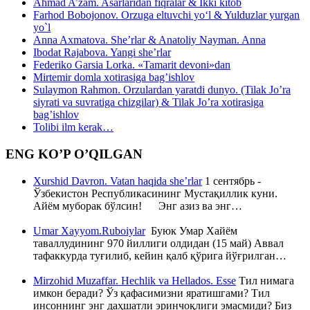
Ahmad A’zam. Asarlaridan fiqralar & Ikki kitob
Farhod Bobojonov. Orzuga eltuvchi yo‘l & Yulduzlar yurgan
yo`l
Anna Axmatova. She’rlar & Anatoliy Nayman. Anna
Ibodat Rajabova. Yangi she’rlar
Federiko Garsia Lorka. «Tamarit devoni»dan
Mirtemir domla xotirasiga bag’ishlov
Sulaymon Rahmon. Orzulardan yaratdi dunyo. (Tilak Jo’ra
siyrati va suvratiga chizgilar) & Tilak Jo’ra xotirasiga
bag’ishlov
Tolibi ilm kerak…
ENG KO’P O’QILGAN
Xurshid Davron. Vatan haqida she’rlar
1 сентябрь -
Ўзбекистон Республикасининг Мустақиллик куни.
Айём муборак бўлсин! Энг азиз ва энг…
Umar Xayyom.Ruboiylar
Буюк Умар Хайём
таваллудининг 970 йиллиги олдидан (15 май) Аввал
тафаккурда туғилиб, кейин қалб қўрига йўғрилган…
Mirzohid Muzaffar. Hechlik va Hellados. Esse
Тил нимага
имкон беради? Ўз қафасимизни яратишгами? Тил
инсоннинг энг даҳшатли эринчоқлиги эмасмиди? Биз