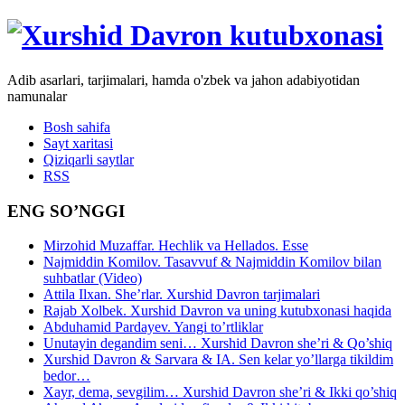
Adib asarlari, tarjimalari, hamda o'zbek va jahon adabiyotidan
namunalar
Bosh sahifa
Sayt xaritasi
Qiziqarli saytlar
RSS
ENG SO’NGGI
Mirzohid Muzaffar. Hechlik va Hellados. Esse
Najmiddin Komilov. Tasavvuf & Najmiddin Komilov bilan
suhbatlar (Video)
Attila Ilxan. She’rlar. Xurshid Davron tarjimalari
Rajab Xolbek. Xurshid Davron va uning kutubxonasi haqida
Abduhamid Pardayev. Yangi to’rtliklar
Unutayin degandim seni… Xurshid Davron she’ri & Qo’shiq
Xurshid Davron & Sarvara & IA. Sen kelar yo’llarga tikildim
bedor…
Xayr, dema, sevgilim… Xurshid Davron she’ri & Ikki qo’shiq