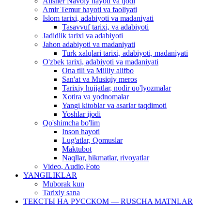
Alisher Navoiy hayoti va ijodi
Amir Temur hayoti va faoliyati
Islom tarixi, adabiyoti va madaniyati
Tasavvuf tarixi, va adabiyoti
Jadidlik tarixi va adabiyoti
Jahon adabiyoti va madaniyati
Turk xalqlari tarixi, adabiyoti, madaniyati
O'zbek tarixi, adabiyoti va madaniyati
Ona tili va Milliy alifbo
San'at va Musiqiy meros
Tarixiy hujjatlar, nodir qo'lyozmalar
Xotira va yodnomalar
Yangi kitoblar va asarlar taqdimoti
Yoshlar ijodi
Qo'shimcha bo'lim
Inson hayoti
Lug'atlar, Qomuslar
Maktubot
Naqllar, hikmatlar, rivoyatlar
Video, Audio,Foto
YANGILIKLAR
Muborak kun
Tarixiy sana
ТЕКСТЫ НА РУССКОМ — RUSCHA MATNLAR