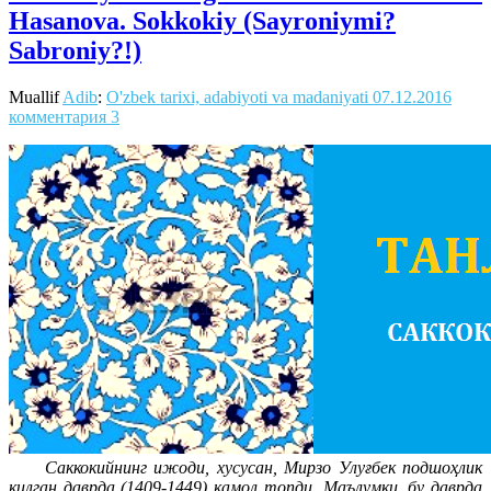
Hasanova. Sokkokiy (Sayroniymi?
Sabroniy?!)
Muallif
Adib
:
O'zbek tarixi, adabiyoti va madaniyati
07.12.2016
комментария 3
Саккокийнинг ижоди, хусусан, Мирзо Улуғбек подшоҳлик
қилган даврда (1409-1449) камол топди. Маълумки, бу даврда