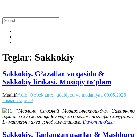
Teglar: Sakkokiy
Sakkokiy. G’azallar va qasida &
Sakkokiy lirikasi. Musiqiy to’plam
Muallif
Adib
:
O'zbek tarixi, adabiyoti va madaniyati
09.05.2026
комментария 3
“Мавлоно Саккокий Мовароуннаҳрдиндур. Самарқанд
аҳли анга кўп муътақиддурлар ва бағоят таърифин қилурлар…
Бу матлаъни анга иснод қилурларким:
Davomini o'qish
Sakkokiy. Tanlangan asarlar & Mashhura