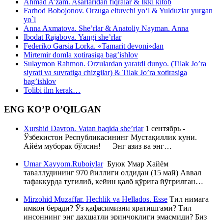
Ahmad A’zam. Asarlaridan fiqralar & Ikki kitob
Farhod Bobojonov. Orzuga eltuvchi yo‘l & Yulduzlar yurgan
yo`l
Anna Axmatova. She’rlar & Anatoliy Nayman. Anna
Ibodat Rajabova. Yangi she’rlar
Federiko Garsia Lorka. «Tamarit devoni»dan
Mirtemir domla xotirasiga bag’ishlov
Sulaymon Rahmon. Orzulardan yaratdi dunyo. (Tilak Jo’ra
siyrati va suvratiga chizgilar) & Tilak Jo’ra xotirasiga
bag’ishlov
Tolibi ilm kerak…
ENG KO’P O’QILGAN
Xurshid Davron. Vatan haqida she’rlar
1 сентябрь -
Ўзбекистон Республикасининг Мустақиллик куни.
Айём муборак бўлсин! Энг азиз ва энг…
Umar Xayyom.Ruboiylar
Буюк Умар Хайём
таваллудининг 970 йиллиги олдидан (15 май) Аввал
тафаккурда туғилиб, кейин қалб қўрига йўғрилган…
Mirzohid Muzaffar. Hechlik va Hellados. Esse
Тил нимага
имкон беради? Ўз қафасимизни яратишгами? Тил
инсоннинг энг даҳшатли эринчоқлиги эмасмиди? Биз