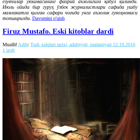
ёзувчилар уюшмасининг фахрий аъзолигига қабул қилинди.
Июль ойида бир гуруҳ ўзбек журналистлари сафида ушбу
мамлакатга қилган сафари чоғида унга аъзолик гувоҳномаси
топширилди.
Davomini o'qish
Firuz Mustafo. Eski kitoblar dardi
Muallif
Adib
:
Turk xalqlari tarixi, adabiyoti, madaniyati
12.10.2016
1 izoh