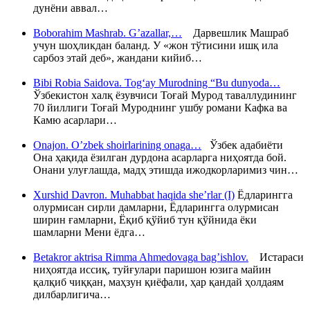
дунёни аввал…
Boborahim Mashrab. G’azallar,…
Дарвешлик Машраб
учун шоҳликдан баланд. У «жон тўтисини ишқ ила
сарбоз этай деб», жандани кийиб…
Bibi Robia Saidova. Tog‘ay Murodning “Bu dunyoda…
Ўзбекистон халқ ёзувчиси Тоғай Мурод таваллудининг
70 йиллиги Тоғай Муроднинг ушбу романи Кафка ва
Камю асарлари…
Onajon. O’zbek shoirlarining onaga…
Ўзбек адабиёти
Она ҳақида ёзилган дурдона асарларга ниҳоятда бой.
Онани улуғлашда, мадҳ этишда ижодкорларимиз чин…
Xurshid Davron. Muhabbat haqida she’rlar (I)
Ёдларингга
олурмисан сирли дамларни, Ёдларингга олурмисан
ширин ғамларни, Ёқиб қўйиб тун қўйнида ёки
шамларни Мени ёдга…
Betakror aktrisa Rimma Ahmedovaga bag’ishlov.
Истараси
ниҳоятда иссиқ, туйғулари паришон юзига майин
қалқиб чиққан, маҳзун қиёфали, ҳар қандай ҳолдаям
дилбарлигича…