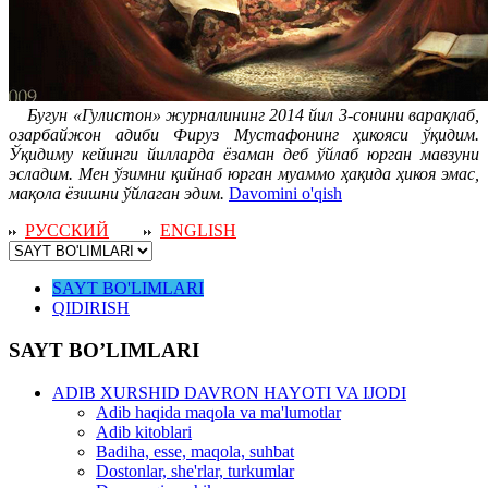
Бугун «Гулистон» журналининг 2014 йил 3-сонини варақлаб,
озарбайжон адиби Фируз Мустафонинг ҳикояси ўқидим.
Ўқидиму кейинги йилларда ёзаман деб ўйлаб юрган мавзуни
эсладим. Мен ўзимни қийнаб юрган муаммо ҳақида ҳикоя эмас,
мақола ёзишни ўйлаган эдим.
Davomini o'qish
РУССКИЙ
ENGLISH
SAYT BO'LIMLARI
QIDIRISH
SAYT BO’LIMLARI
ADIB XURSHID DAVRON HAYOTI VA IJODI
Adib haqida maqola va ma'lumotlar
Adib kitoblari
Badiha, esse, maqola, suhbat
Dostonlar, she'rlar, turkumlar