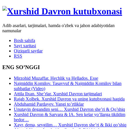
Adib asarlari, tarjimalari, hamda o'zbek va jahon adabiyotidan
namunalar
Bosh sahifa
Sayt xaritasi
Qiziqarli saytlar
RSS
ENG SO’NGGI
Mirzohid Muzaffar. Hechlik va Hellados. Esse
Najmiddin Komilov. Tasavvuf & Najmiddin Komilov bilan
suhbatlar (Video)
Attila Ilxan. She’rlar. Xurshid Davron tarjimalari
Rajab Xolbek. Xurshid Davron va uning kutubxonasi haqida
Abduhamid Pardayev. Yangi to’rtliklar
Unutayin degandim seni… Xurshid Davron she’ri & Qo’shiq
Xurshid Davron & Sarvara & IA. Sen kelar yo’llarga tikildim
bedor…
Xayr, dema, sevgilim… Xurshid Davron she’ri & Ikki qo’shiq