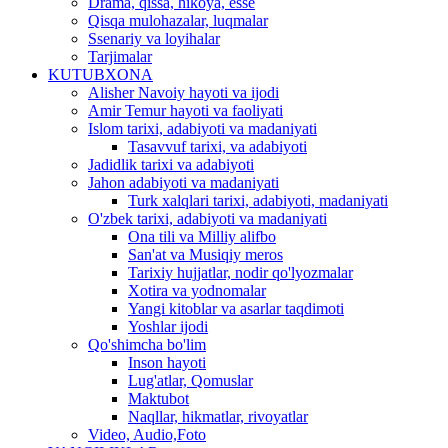
Drama, qissa, hikoya, esse
Qisqa mulohazalar, luqmalar
Ssenariy va loyihalar
Tarjimalar
KUTUBXONA
Alisher Navoiy hayoti va ijodi
Amir Temur hayoti va faoliyati
Islom tarixi, adabiyoti va madaniyati
Tasavvuf tarixi, va adabiyoti
Jadidlik tarixi va adabiyoti
Jahon adabiyoti va madaniyati
Turk xalqlari tarixi, adabiyoti, madaniyati
O'zbek tarixi, adabiyoti va madaniyati
Ona tili va Milliy alifbo
San'at va Musiqiy meros
Tarixiy hujjatlar, nodir qo'lyozmalar
Xotira va yodnomalar
Yangi kitoblar va asarlar taqdimoti
Yoshlar ijodi
Qo'shimcha bo'lim
Inson hayoti
Lug'atlar, Qomuslar
Maktubot
Naqllar, hikmatlar, rivoyatlar
Video, Audio,Foto