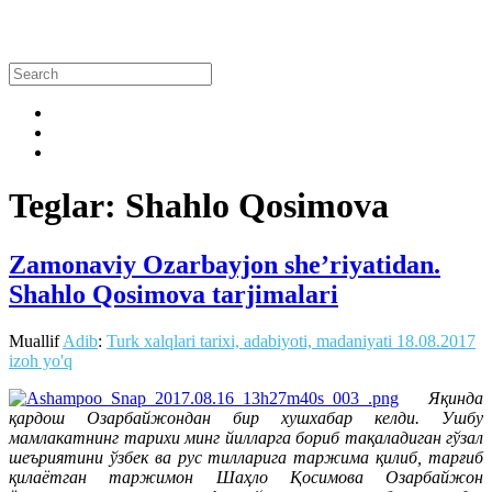
Teglar: Shahlo Qosimova
Zamonaviy Ozarbayjon she’riyatidan.
Shahlo Qosimova tarjimalari
Muallif
Adib
:
Turk xalqlari tarixi, adabiyoti, madaniyati
18.08.2017
izoh yo'q
Яқинда
қардош Озарбайжондан бир хушхабар келди. Ушбу
мамлакатнинг тарихи минг йилларга бориб тақаладиган гўзал
шеъриятини ўзбек ва рус тилларига таржима қилиб, тарғиб
қилаётган таржимон Шаҳло Қосимова Озарбайжон