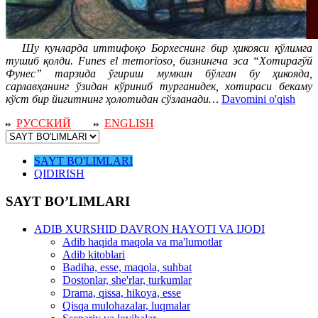
Шу кунларда иттифоқо Борхеснинг бир ҳикояси қўлимга
тушиб қолди. Funes el memorioso, бизнингча эса “Хотирагўй
Фунес” тарзида ўгириш мумкин бўлган бу ҳикояда,
сарлавҳанинг ўзидан кўриниб турганидек, хотираси бекаму
кўст бир йигитнинг ҳолотидан сўзланади…
Davomini o'qish
РУССКИЙ
ENGLISH
SAYT BO'LIMLARI
QIDIRISH
SAYT BO’LIMLARI
ADIB XURSHID DAVRON HAYOTI VA IJODI
Adib haqida maqola va ma'lumotlar
Adib kitoblari
Badiha, esse, maqola, suhbat
Dostonlar, she'rlar, turkumlar
Drama, qissa, hikoya, esse
Qisqa mulohazalar, luqmalar