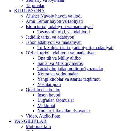
Ssenariy va loyihalar
Tarjimalar
KUTUBXONA
Alisher Navoiy hayoti va ijodi
Amir Temur hayoti va faoliyati
Islom tarixi, adabiyoti va madaniyati
Tasavvuf tarixi, va adabiyoti
Jadidlik tarixi va adabiyoti
Jahon adabiyoti va madaniyati
Turk xalqlari tarixi, adabiyoti, madaniyati
O'zbek tarixi, adabiyoti va madaniyati
Ona tili va Milliy alifbo
San'at va Musiqiy meros
Tarixiy hujjatlar, nodir qo'lyozmalar
Xotira va yodnomalar
Yangi kitoblar va asarlar taqdimoti
Yoshlar ijodi
Qo'shimcha bo'lim
Inson hayoti
Lug'atlar, Qomuslar
Maktubot
Naqllar, hikmatlar, rivoyatlar
Video, Audio,Foto
YANGILIKLAR
Muborak kun