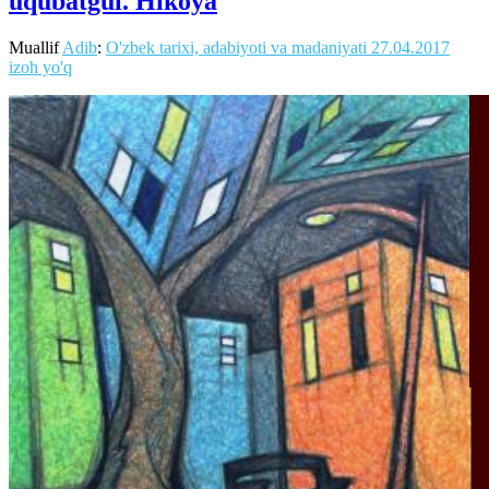
uqubatgul. Hikoya
Muallif
Adib
:
O'zbek tarixi, adabiyoti va madaniyati
27.04.2017
izoh yo'q