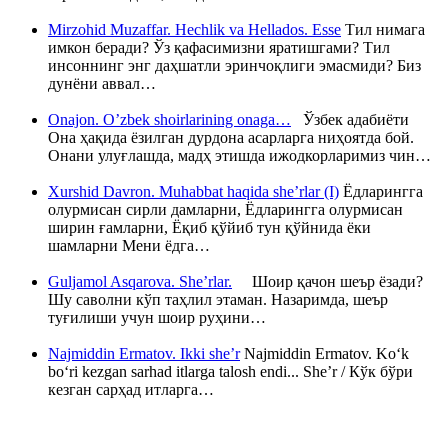
Mirzohid Muzaffar. Hechlik va Hellados. Esse
Тил нимага
имкон беради? Ўз қафасимизни яратишгами? Тил
инсоннинг энг даҳшатли эринчоқлиги эмасмиди? Биз
дунёни аввал…
Onajon. O’zbek shoirlarining onaga…
Ўзбек адабиёти
Она ҳақида ёзилган дурдона асарларга ниҳоятда бой.
Онани улуғлашда, мадҳ этишда ижодкорларимиз чин…
Xurshid Davron. Muhabbat haqida she’rlar (I)
Ёдларингга
олурмисан сирли дамларни, Ёдларингга олурмисан
ширин ғамларни, Ёқиб қўйиб тун қўйнида ёки
шамларни Мени ёдга…
Guljamol Asqarova. She’rlar.
Шоир қачон шеър ёзади?
Шу саволни кўп таҳлил этаман. Назаримда, шеър
туғилиши учун шоир руҳини…
Najmiddin Ermatov. Ikki she’r
Najmiddin Ermatov. Ko‘k
bo‘ri kezgan sarhad itlarga talosh endi... She’r / Кўк бўри
кезган сарҳад итларга…