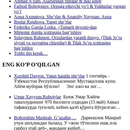
Ahmad A’zam. Asarlaridan fiqralar & Ikki kitob
Farhod Bobojonov. Orzuga eltuvchi yo‘l & Yulduzlar yurgan
yo`l
Anna Axmatova. She’rlar & Anatoliy Nayman. Anna
Ibodat Rajabova. Yangi she’rlar
Federiko Garsia Lorka. «Tamarit devoni»dan
Mirtemir domla xotirasiga bag’ishlov
Sulaymon Rahmon. Orzulardan yaratdi dunyo. (Tilak Jo’ra
siyrati va suvratiga chizgilar) & Tilak Jo’ra xotirasiga
bag’ishlov
Tolibi ilm kerak…
ENG KO’P O’QILGAN
Xurshid Davron. Vatan haqida she’rlar
1 сентябрь -
Ўзбекистон Республикасининг Мустақиллик куни.
Айём муборак бўлсин! Энг азиз ва энг…
Umar Xayyom.Ruboiylar
Буюк Умар Хайём
таваллудининг 970 йиллиги олдидан (15 май) Аввал
тафаккурда туғилиб, кейин қалб қўрига йўғрилган…
Boborahim Mashrab. G’azallar,…
Дарвешлик Машраб
учун шоҳликдан баланд. У «жон тўтисини ишқ ила
сарбоз этай деб», жандани кийиб…