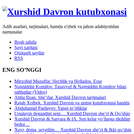
Adib asarlari, tarjimalari, hamda o'zbek va jahon adabiyotidan
namunalar
Bosh sahifa
Sayt xaritasi
Qiziqarli saytlar
RSS
ENG SO’NGGI
Mirzohid Muzaffar. Hechlik va Hellados. Esse
Najmiddin Komilov. Tasavvuf & Najmiddin Komilov bilan
suhbatlar (Video)
Attila Ilxan. She’rlar. Xurshid Davron tarjimalari
Rajab Xolbek. Xurshid Davron va uning kutubxonasi haqida
Abduhamid Pardayev. Yangi to’rtliklar
Unutayin degandim seni… Xurshid Davron she’ri & Qo’shiq
Xurshid Davron & Sarvara & IA. Sen kelar yo’llarga tikildim
bedor…
Xayr, dema, sevgilim… Xurshid Davron she’ri & Ikki qo’shiq