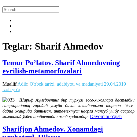
Teglar: Sharif Ahmedov
Temur Po’latov. Sharif Ahmedovning
evrilish-metamorfozalari
Muallif
Adib
:
O'zbek tarixi, adabiyoti va madaniyati
29.04.2019
izoh yo'q
Шариф Аҳмедовнинг бир туркум эссе-ҳикоялари дастлабки
сатрлариданоқ ғаройиб услуби билан эътиборимни тортди. Эссе-
бадиа жанрида битилган, интеллектуал насрга мансуб ушбу асарлар
Davomini o'qish
замонавий ўзбек адабиётида камёб ҳодисадир.
Sharifjon Ahmedov. Xonamdagi