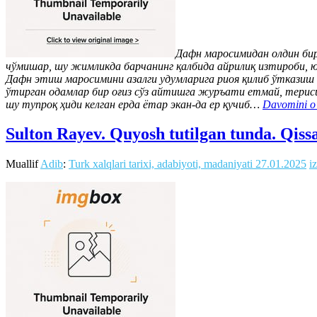
Дафн маросимидан олдин бир 
чўмишар, шу жимликда барчанинг қалбида айрилиқ изтироби, юр
Дафн этиш маросимини азалги удумларига риоя қилиб ўтказиш ке
ўтирган одамлар бир оғиз сўз айтишга журъати етмай, териси
шу тупроқ ҳиди келган ерда ётар экан-да ер қучиб…
Davomini o'
Sulton Rayev. Quyosh tutilgan tunda. Qiss
Muallif
Adib
:
Turk xalqlari tarixi, adabiyoti, madaniyati
27.01.2025
i