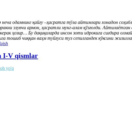
неча одамнинг қайғу –ҳасратга тўла айтимлари хонадон соҳибла
акни эзувчи армон, ҳасратли мунг-алам қўзғолди. Айтилаётган 
рак ҳозир… Бу дақиқаларда инсон зоти идрокига сиғдира олмайди
га тошиб чиққан ваҳм туйғуси туз сепилгандек кўксини жизилла
qish
a I-V qismlar
zoh yo'q