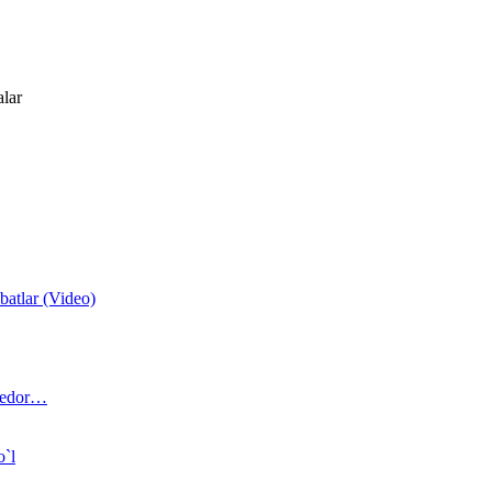
alar
atlar (Video)
 bedor…
o`l