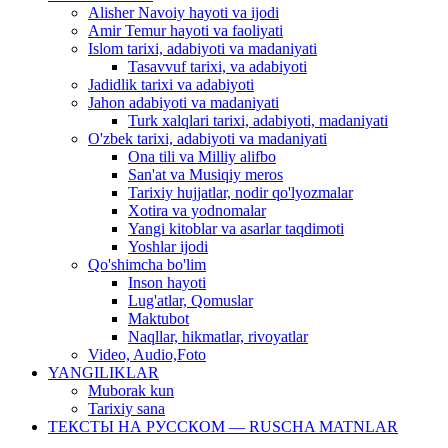
Alisher Navoiy hayoti va ijodi
Amir Temur hayoti va faoliyati
Islom tarixi, adabiyoti va madaniyati
Tasavvuf tarixi, va adabiyoti
Jadidlik tarixi va adabiyoti
Jahon adabiyoti va madaniyati
Turk xalqlari tarixi, adabiyoti, madaniyati
O'zbek tarixi, adabiyoti va madaniyati
Ona tili va Milliy alifbo
San'at va Musiqiy meros
Tarixiy hujjatlar, nodir qo'lyozmalar
Xotira va yodnomalar
Yangi kitoblar va asarlar taqdimoti
Yoshlar ijodi
Qo'shimcha bo'lim
Inson hayoti
Lug'atlar, Qomuslar
Maktubot
Naqllar, hikmatlar, rivoyatlar
Video, Audio,Foto
YANGILIKLAR
Muborak kun
Tarixiy sana
ТЕКСТЫ НА РУССКОМ — RUSCHA MATNLAR