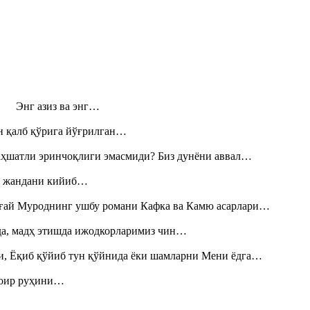
н! Энг азиз ва энг…
н қалб қўрига йўғрилган…
аҳшатли эринчоқлиги эмасмиди? Биз дунёни аввал…
», жандани кийиб…
Тоғай Муроднинг ушбу романи Кафка ва Камю асарлари…
шда, мадҳ этишда ижодкорларимиз чин…
и, Ёқиб қўйиб тун қўйнида ёки шамларни Мени ёдга…
шоир руҳини…