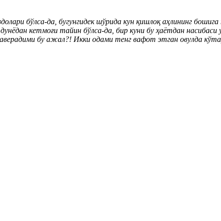
вдолари бўлса-да, бугунгидек шўрида кун қишлоқ аҳлининг бошига
 дунёдан кетмоғи тайин бўлса-да, бир куни бу ҳаётдан насибаси 
таверадими бу ажал?! Икки одами тенг вафот этган овулда кўт