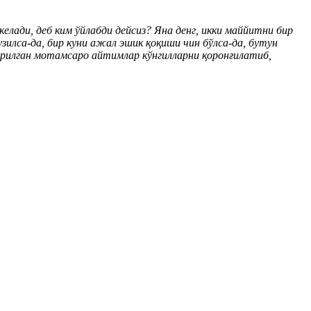
 келади, деб ким ўйлабди дейсиз? Яна денг, икки маййитни бир
узилса-да, бир куни ажал эшик қоқиши чин бўлса-да, бутун
арилган мотамсаро айтимлар кўнгилларни қоронғилатиб,