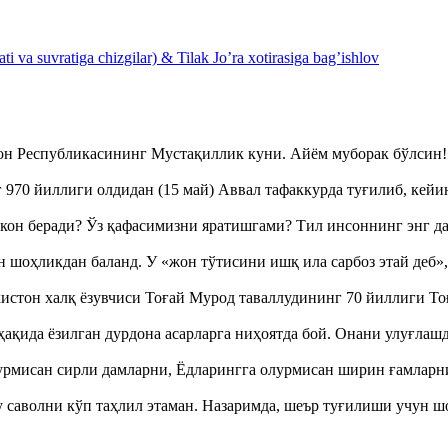
 va suvratiga chizgilar) & Tilak Jo’ra xotirasiga bag’ishlov
тон Республикасининг Мустақиллик куни. Айём муборак бўлси
970 йиллиги олдидан (15 май) Аввал тафаккурда туғилиб, кейи
кон беради? Ўз қафасимизни яратишгами? Тил инсоннинг энг д
оҳликдан баланд. У «жон тўтисини ишқ ила сарбоз этай деб
истон халқ ёзувчиси Тоғай Мурод таваллудининг 70 йиллиги 
ақида ёзилган дурдона асарларга ниҳоятда бой. Онани улуғла
урмисан сирли дамларни, Ёдларингга олурмисан ширин ғамларн
аволни кўп таҳлил этаман. Назаримда, шеър туғилиши учун 