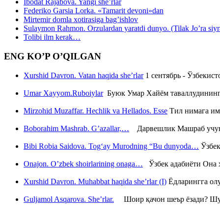
Ibodat Rajabova. Yangi she’rlar
Federiko Garsia Lorka. «Tamarit devoni»dan
Mirtemir domla xotirasiga bag’ishlov
Sulaymon Rahmon. Orzulardan yaratdi dunyo. (Tilak Jo’ra siyrati
Tolibi ilm kerak…
ENG KO’P O’QILGAN
Xurshid Davron. Vatan haqida she’rlar
1 сентябрь - Ўзбекис
Umar Xayyom.Ruboiylar
Буюк Умар Хайём таваллудининг 
Mirzohid Muzaffar. Hechlik va Hellados. Esse
Тил нимага им
Boborahim Mashrab. G’azallar,…
Дарвешлик Машраб учун ш
Bibi Robia Saidova. Tog‘ay Murodning “Bu dunyoda…
Ўзбек
Onajon. O’zbek shoirlarining onaga…
Ўзбек адабиёти Она ҳ
Xurshid Davron. Muhabbat haqida she’rlar (I)
Ёдларингга ол
Guljamol Asqarova. She’rlar.
Шоир қачон шеър ёзади? Шу с