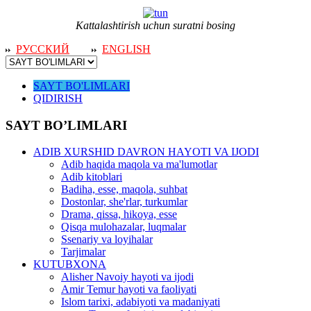
Kattalashtirish uchun suratni bosing
РУССКИЙ
ENGLISH
SAYT BO'LIMLARI
QIDIRISH
SAYT BO’LIMLARI
ADIB XURSHID DAVRON HAYOTI VA IJODI
Adib haqida maqola va ma'lumotlar
Adib kitoblari
Badiha, esse, maqola, suhbat
Dostonlar, she'rlar, turkumlar
Drama, qissa, hikoya, esse
Qisqa mulohazalar, luqmalar
Ssenariy va loyihalar
Tarjimalar
KUTUBXONA
Alisher Navoiy hayoti va ijodi
Amir Temur hayoti va faoliyati
Islom tarixi, adabiyoti va madaniyati