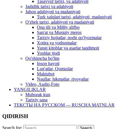
Tasavvuf tarixi, va adabiyoti
Jadidlik tarixi va adabiyoti
Jahon adabiyoti va madaniyati
Turk xalqlari tarixi, adabiyoti, madaniyati
O'zbek tarixi, adabiyoti va madaniyati
Ona tili va Milliy alifbo
San'at va Musiqiy meros
Tarixiy hujjatlar, nodir qo'lyozmalar
Xotira va yodnomalar
Yangi kitoblar va asarlar taqdimoti
Yoshlar ijodi
Qo'shimcha bo'lim
Inson hayoti
Lug'atlar, Qomuslar
Maktubot
Naqllar, hikmatlar, rivoyatlar
Video, Audio,Foto
YANGILIKLAR
Muborak kun
Tarixiy sana
ТЕКСТЫ НА РУССКОМ — RUSCHA MATNLAR
QIDIRISH
Search for: