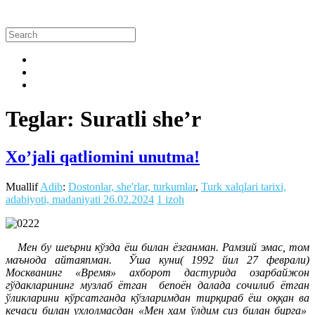
Teglar: Suratli she’r
Xo’jali qatliomini unutma!
Muallif
Adib
:
Dostonlar, she'rlar, turkumlar
,
Turk xalqlari tarixi,
adabiyoti, madaniyati
26.02.2024
1 izoh
Мен бу шеърни кўзда ёш билан ёзганман. Рамзий эмас, том
маънода айтаяпман. Ўша куни( 1992 йил 27 феврали)
Москванинг «Время» ахборот дастурида озарбайжон
гўдакларининг музлаб ётган бепоён далада сочилиб ётган
ўликларини кўрсатганда кўзларимдан тирқираб ёш оққан ва
кечаси билан ухлолмасдан «Мен ҳам ўлдим сиз билан бирга»