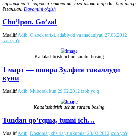
сарлавҳали 3 варақли мақола ва унга илова тарзда бир шеър
ёзганман.
Davomini o'qish
Cho’lpon. Go’zal
Muallif
Adib
:
O'zbek tarixi, adabiyoti va madaniyati
27.03.2012
izoh yo'q
Kattalashtirish uchun suratni bosing
1 март — шоира Зулфия таваллуди
куни
Muallif
Adib
:
Muborak kun
29.02.2012
izoh yo'q
Kattalashtirish uchun suratni bosing
Tundan qo’rqma, tunni ich…
Muallif
Adib
:
Dostonlar, she'rlar, turkumlar
23.02.2012
izoh yo'q