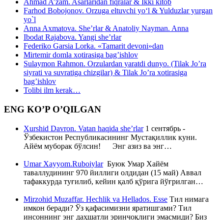
Ahmad A’zam. Asarlaridan fiqralar & Ikki kitob
Farhod Bobojonov. Orzuga eltuvchi yo‘l & Yulduzlar yurgan
yo`l
Anna Axmatova. She’rlar & Anatoliy Nayman. Anna
Ibodat Rajabova. Yangi she’rlar
Federiko Garsia Lorka. «Tamarit devoni»dan
Mirtemir domla xotirasiga bag’ishlov
Sulaymon Rahmon. Orzulardan yaratdi dunyo. (Tilak Jo’ra
siyrati va suvratiga chizgilar) & Tilak Jo’ra xotirasiga
bag’ishlov
Tolibi ilm kerak…
ENG KO’P O’QILGAN
Xurshid Davron. Vatan haqida she’rlar
1 сентябрь -
Ўзбекистон Республикасининг Мустақиллик куни.
Айём муборак бўлсин! Энг азиз ва энг…
Umar Xayyom.Ruboiylar
Буюк Умар Хайём
таваллудининг 970 йиллиги олдидан (15 май) Аввал
тафаккурда туғилиб, кейин қалб қўрига йўғрилган…
Mirzohid Muzaffar. Hechlik va Hellados. Esse
Тил нимага
имкон беради? Ўз қафасимизни яратишгами? Тил
инсоннинг энг даҳшатли эринчоқлиги эмасмиди? Биз