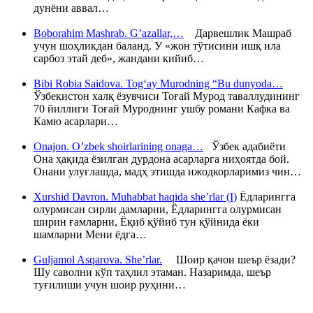
дунёни аввал…
Boborahim Mashrab. G’azallar,…
Дарвешлик Машраб
учун шоҳликдан баланд. У «жон тўтисини ишқ ила
сарбоз этай деб», жандани кийиб…
Bibi Robia Saidova. Tog‘ay Murodning “Bu dunyoda…
Ўзбекистон халқ ёзувчиси Тоғай Мурод таваллудининг
70 йиллиги Тоғай Муроднинг ушбу романи Кафка ва
Камю асарлари…
Onajon. O’zbek shoirlarining onaga…
Ўзбек адабиёти
Она ҳақида ёзилган дурдона асарларга ниҳоятда бой.
Онани улуғлашда, мадҳ этишда ижодкорларимиз чин…
Xurshid Davron. Muhabbat haqida she’rlar (I)
Ёдларингга
олурмисан сирли дамларни, Ёдларингга олурмисан
ширин ғамларни, Ёқиб қўйиб тун қўйнида ёки
шамларни Мени ёдга…
Guljamol Asqarova. She’rlar.
Шоир қачон шеър ёзади?
Шу саволни кўп таҳлил этаман. Назаримда, шеър
туғилиши учун шоир руҳини…