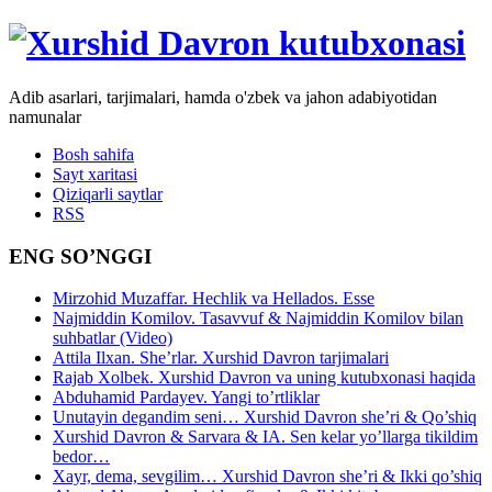
Adib asarlari, tarjimalari, hamda o'zbek va jahon adabiyotidan
namunalar
Bosh sahifa
Sayt xaritasi
Qiziqarli saytlar
RSS
ENG SO’NGGI
Mirzohid Muzaffar. Hechlik va Hellados. Esse
Najmiddin Komilov. Tasavvuf & Najmiddin Komilov bilan
suhbatlar (Video)
Attila Ilxan. She’rlar. Xurshid Davron tarjimalari
Rajab Xolbek. Xurshid Davron va uning kutubxonasi haqida
Abduhamid Pardayev. Yangi to’rtliklar
Unutayin degandim seni… Xurshid Davron she’ri & Qo’shiq
Xurshid Davron & Sarvara & IA. Sen kelar yo’llarga tikildim
bedor…
Xayr, dema, sevgilim… Xurshid Davron she’ri & Ikki qo’shiq