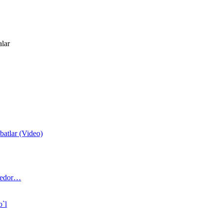
alar
atlar (Video)
 bedor…
o`l