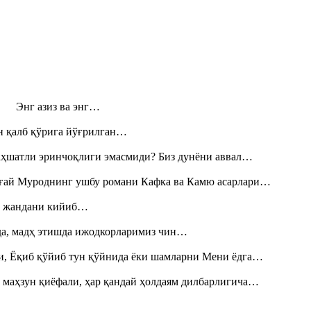
н! Энг азиз ва энг…
н қалб қўрига йўғрилган…
аҳшатли эринчоқлиги эмасмиди? Биз дунёни аввал…
Тоғай Муроднинг ушбу романи Кафка ва Камю асарлари…
», жандани кийиб…
шда, мадҳ этишда ижодкорларимиз чин…
и, Ёқиб қўйиб тун қўйнида ёки шамларни Мени ёдга…
 маҳзун қиёфали, ҳар қандай ҳолдаям дилбарлигича…