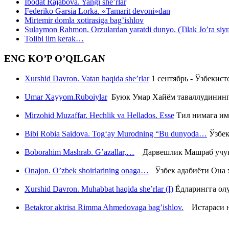
Ibodat Rajabova. Yangi she’rlar
Federiko Garsia Lorka. «Tamarit devoni»dan
Mirtemir domla xotirasiga bag’ishlov
Sulaymon Rahmon. Orzulardan yaratdi dunyo. (Tilak Jo’ra siyrati
Tolibi ilm kerak…
ENG KO’P O’QILGAN
Xurshid Davron. Vatan haqida she’rlar
1 сентябрь - Ўзбекис
Umar Xayyom.Ruboiylar
Буюк Умар Хайём таваллудининг 
Mirzohid Muzaffar. Hechlik va Hellados. Esse
Тил нимага им
Bibi Robia Saidova. Tog‘ay Murodning “Bu dunyoda…
Ўзбек
Boborahim Mashrab. G’azallar,…
Дарвешлик Машраб учун ш
Onajon. O’zbek shoirlarining onaga…
Ўзбек адабиёти Она ҳ
Xurshid Davron. Muhabbat haqida she’rlar (I)
Ёдларингга ол
Betakror aktrisa Rimma Ahmedovaga bag’ishlov.
Истараси ни