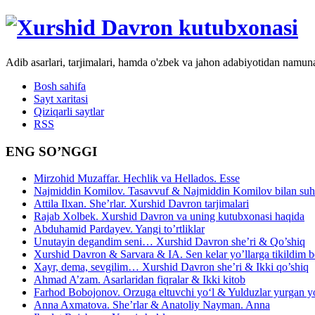
Adib asarlari, tarjimalari, hamda o'zbek va jahon adabiyotidan namun
Bosh sahifa
Sayt xaritasi
Qiziqarli saytlar
RSS
ENG SO’NGGI
Mirzohid Muzaffar. Hechlik va Hellados. Esse
Najmiddin Komilov. Tasavvuf & Najmiddin Komilov bilan suhb
Attila Ilxan. She’rlar. Xurshid Davron tarjimalari
Rajab Xolbek. Xurshid Davron va uning kutubxonasi haqida
Abduhamid Pardayev. Yangi to’rtliklar
Unutayin degandim seni… Xurshid Davron she’ri & Qo’shiq
Xurshid Davron & Sarvara & IA. Sen kelar yo’llarga tikildim
Xayr, dema, sevgilim… Xurshid Davron she’ri & Ikki qo’shiq
Ahmad A’zam. Asarlaridan fiqralar & Ikki kitob
Farhod Bobojonov. Orzuga eltuvchi yo‘l & Yulduzlar yurgan y
Anna Axmatova. She’rlar & Anatoliy Nayman. Anna