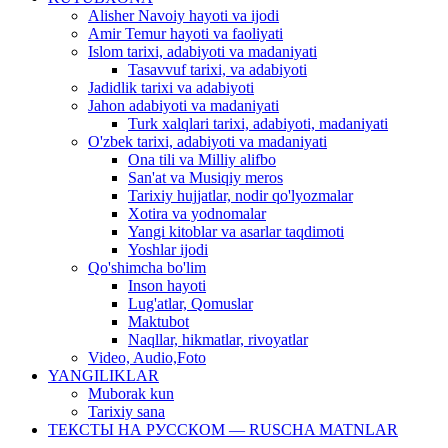
Alisher Navoiy hayoti va ijodi
Amir Temur hayoti va faoliyati
Islom tarixi, adabiyoti va madaniyati
Tasavvuf tarixi, va adabiyoti
Jadidlik tarixi va adabiyoti
Jahon adabiyoti va madaniyati
Turk xalqlari tarixi, adabiyoti, madaniyati
O'zbek tarixi, adabiyoti va madaniyati
Ona tili va Milliy alifbo
San'at va Musiqiy meros
Tarixiy hujjatlar, nodir qo'lyozmalar
Xotira va yodnomalar
Yangi kitoblar va asarlar taqdimoti
Yoshlar ijodi
Qo'shimcha bo'lim
Inson hayoti
Lug'atlar, Qomuslar
Maktubot
Naqllar, hikmatlar, rivoyatlar
Video, Audio,Foto
YANGILIKLAR
Muborak kun
Tarixiy sana
ТЕКСТЫ НА РУССКОМ — RUSCHA MATNLAR