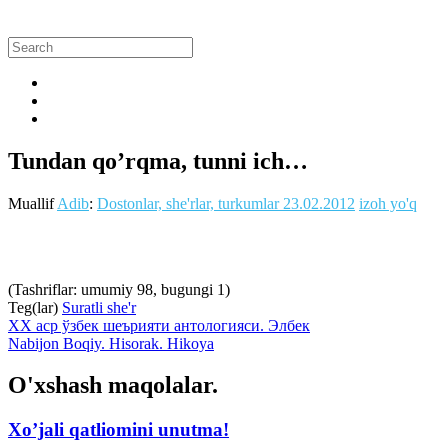
Tundan qo’rqma, tunni ich…
Muallif
Adib
:
Dostonlar, she'rlar, turkumlar
23.02.2012
izoh yo'q
(Tashriflar: umumiy 98, bugungi 1)
Teg(lar)
Suratli she'r
ХХ аср ўзбек шеърияти антологияси. Элбек
Nabijon Boqiy. Hisorak. Hikoya
O'xshash maqolalar.
Xo’jali qatliomini unutma!