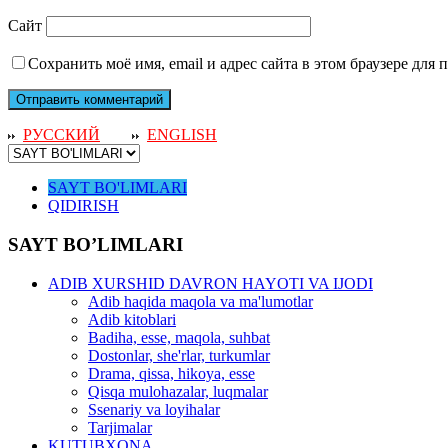
Сайт
Сохранить моё имя, email и адрес сайта в этом браузере дл
РУССКИЙ
ENGLISH
SAYT BO'LIMLARI
QIDIRISH
SAYT BO’LIMLARI
ADIB XURSHID DAVRON HAYOTI VA IJODI
Adib haqida maqola va ma'lumotlar
Adib kitoblari
Badiha, esse, maqola, suhbat
Dostonlar, she'rlar, turkumlar
Drama, qissa, hikoya, esse
Qisqa mulohazalar, luqmalar
Ssenariy va loyihalar
Tarjimalar
KUTUBXONA