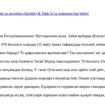
 va suvratiga chizgilar) & Tilak Jo’ra xotirasiga bag’ishlov
тон Республикасининг Мустақиллик куни. Айём муборак бўлси
970 йиллиги олдидан (15 май) Аввал тафаккурда туғилиб, кейи
кон беради? Ўз қафасимизни яратишгами? Тил инсоннинг энг д
истон халқ ёзувчиси Тоғай Мурод таваллудининг 70 йиллиги 
оҳликдан баланд. У «жон тўтисини ишқ ила сарбоз этай деб
ақида ёзилган дурдона асарларга ниҳоятда бой. Онани улуғла
урмисан сирли дамларни, Ёдларингга олурмисан ширин ғамларн
ҳоятда иссиқ, туйғулари паришон юзига майин қалқиб чиққан,