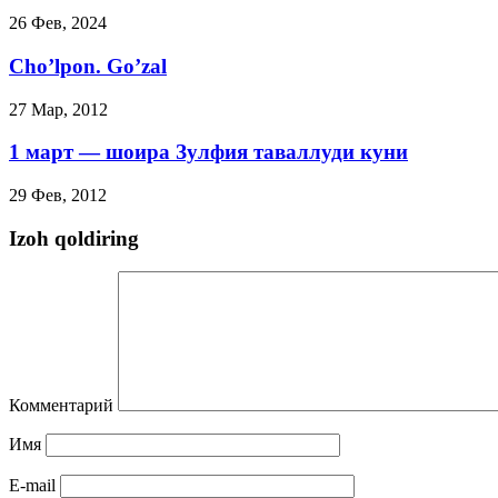
26 Фев, 2024
Cho’lpon. Go’zal
27 Мар, 2012
1 март — шоира Зулфия таваллуди куни
29 Фев, 2012
Izoh qoldiring
Комментарий
Имя
E-mail