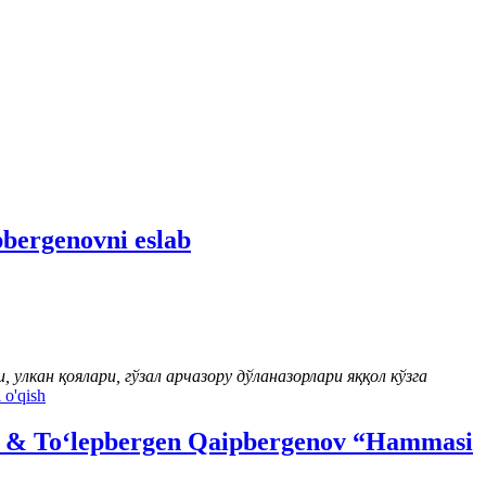
bergenovni eslab
 улкан қоялари, гўзал арчазору дўланазорлари яққол кўзга
 o'qish
i & To‘lepbergen Qaipbergenov “Hammasi