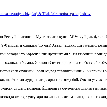
 va suvratiga chizgilar) & Tilak Jo’ra xotirasiga bag’ishlov
тон Республикасининг Мустақиллик куни. Айём муборак бўлси
970 йиллиги олдидан (15 май) Аввал тафаккурда туғилиб, кейи
кон беради? Ўз қафасимизни яратишгами? Тил инсоннинг энг д
оҳликдан баланд. У «жон тўтисини ишқ ила сарбоз этай деб
истон халқ ёзувчиси Тоғай Мурод таваллудининг 70 йиллиги 
ақида ёзилган дурдона асарларга ниҳоятда бой. Онани улуғла
урмисан сирли дамларни, Ёдларингга олурмисан ширин ғамларн
ҳоятда иссиқ, туйғулари паришон юзига майин қалқиб чиққан,