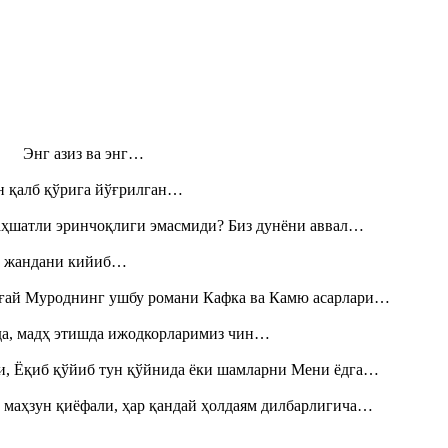
н! Энг азиз ва энг…
н қалб қўрига йўғрилган…
аҳшатли эринчоқлиги эмасмиди? Биз дунёни аввал…
», жандани кийиб…
Тоғай Муроднинг ушбу романи Кафка ва Камю асарлари…
шда, мадҳ этишда ижодкорларимиз чин…
и, Ёқиб қўйиб тун қўйнида ёки шамларни Мени ёдга…
 маҳзун қиёфали, ҳар қандай ҳолдаям дилбарлигича…