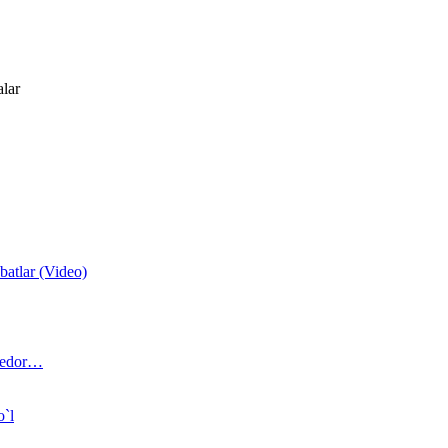
alar
atlar (Video)
 bedor…
o`l