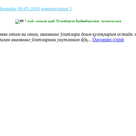
dnomalar
06.05.2018
комментария 3
7 май –атоқли адиб Тўлепберген Қайипбергенов туғилган кун
ман отам ва онам, акамнинг ўгитлари доим қулоқларим остида ж
илан акамнинг ўгитларини унутганим йўқ..
.
Davomini o'qish