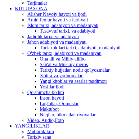
Tarjimalar
KUTUBXONA
Alisher Navoiy hayoti va ijodi
Amir Temur hayoti va faoliyati
Islom tarixi, adabiyoti va madaniyati
Tasavvuf tarixi, va adabiyoti
Jadidlik tarixi va adabiyoti
Jahon adabiyoti va madaniyati
Turk xalqlari tarixi, adabiyoti, madaniyati
O'zbek tarixi, adabiyoti va madaniyati
Ona tili va Milliy alifbo
San'at va Musiqiy meros
Tarixiy hujjatlar, nodir qo'lyozmalar
Xotira va yodnomalar
Yangi kitoblar va asarlar taqdimoti
Yoshlar ijodi
Qo'shimcha bo'lim
Inson hayoti
Lug'atlar, Qomuslar
Maktubot
Naqllar, hikmatlar, rivoyatlar
Video, Audio,Foto
YANGILIKLAR
Muborak kun
Tarixiy sana