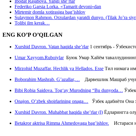
Ibodat Rajabova. Yangi she’rlar
Federiko Garsia Lorka. «Tamarit devoni»dan
Mirtemir domla xotirasiga bag’ishlov
Sulaymon Rahmon. Orzulardan yaratdi dunyo. (Tilak Jo’ra siyrati
Tolibi ilm kerak…
ENG KO’P O’QILGAN
Xurshid Davron. Vatan haqida she’rlar
1 сентябрь - Ўзбекис
Umar Xayyom.Ruboiylar
Буюк Умар Хайём таваллудининг 
Mirzohid Muzaffar. Hechlik va Hellados. Esse
Тил нимага им
Boborahim Mashrab. G’azallar,…
Дарвешлик Машраб учун ш
Bibi Robia Saidova. Tog‘ay Murodning “Bu dunyoda…
Ўзбек
Onajon. O’zbek shoirlarining onaga…
Ўзбек адабиёти Она ҳ
Xurshid Davron. Muhabbat haqida she’rlar (I)
Ёдларингга ол
Betakror aktrisa Rimma Ahmedovaga bag’ishlov.
Истараси ни