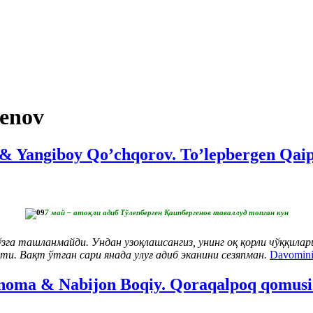
genov
 & Yangiboy Qo’chqorov. To’lepbergen Qaip
7 май – атоқли адиб Тўлепберген Қаипбергенов таваллуд топган кун
зга ташланмайди. Ундан узоқлашсангиз, унинг оқ қорли чўққилари,
ти. Вақт ўтган сари янада улуғ адиб эканини сезяпман.
Davomini
qnoma & Nabijon Boqiy. Qoraqalpoq qomus