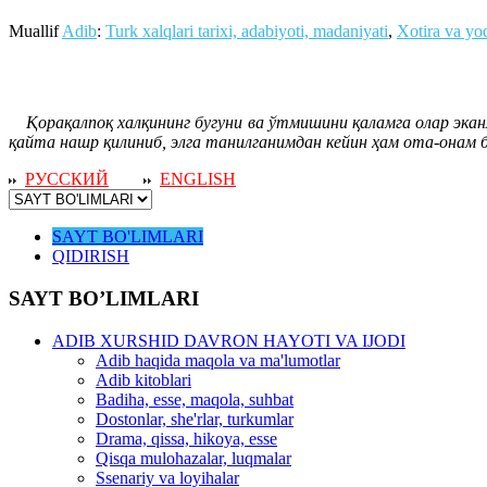
Muallif
Adib
:
Turk xalqlari tarixi, adabiyoti, madaniyati
,
Xotira va yo
Қорақалпоқ халқининг бугуни ва ўтмишини қаламга олар экан
қайта нашр қилиниб, элга танилганимдан кейин ҳам ота-онам б
РУССКИЙ
ENGLISH
SAYT BO'LIMLARI
QIDIRISH
SAYT BO’LIMLARI
ADIB XURSHID DAVRON HAYOTI VA IJODI
Adib haqida maqola va ma'lumotlar
Adib kitoblari
Badiha, esse, maqola, suhbat
Dostonlar, she'rlar, turkumlar
Drama, qissa, hikoya, esse
Qisqa mulohazalar, luqmalar
Ssenariy va loyihalar