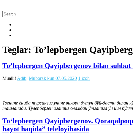
Teglar: To’lepbergen Qayipber
To’lepbergen Qayipbergenov bilan suhbat
Muallif
Adib
:
Muborak kun
07.05.2020
1 izoh
Тоғнинг ёнида турсангиз,унинг виқори бутун бўй-басти билан кў
ташланади. Тўлепберген оғанинг оламдан ўтганига ўн йил бўляп
To‘lepbergen Qayipbergenov. Qoraqalpo
hayot haqida” teleloyihasida