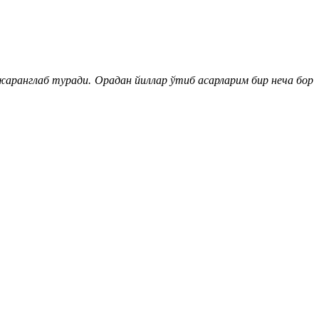
аранглаб туради. Орадан йиллар ўтиб асарларим бир неча бор