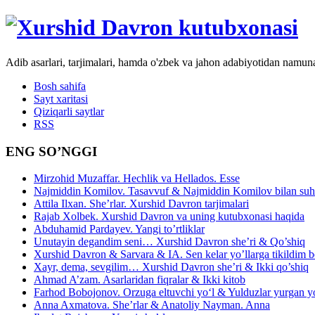
Adib asarlari, tarjimalari, hamda o'zbek va jahon adabiyotidan namun
Bosh sahifa
Sayt xaritasi
Qiziqarli saytlar
RSS
ENG SO’NGGI
Mirzohid Muzaffar. Hechlik va Hellados. Esse
Najmiddin Komilov. Tasavvuf & Najmiddin Komilov bilan suhb
Attila Ilxan. She’rlar. Xurshid Davron tarjimalari
Rajab Xolbek. Xurshid Davron va uning kutubxonasi haqida
Abduhamid Pardayev. Yangi to’rtliklar
Unutayin degandim seni… Xurshid Davron she’ri & Qo’shiq
Xurshid Davron & Sarvara & IA. Sen kelar yo’llarga tikildim
Xayr, dema, sevgilim… Xurshid Davron she’ri & Ikki qo’shiq
Ahmad A’zam. Asarlaridan fiqralar & Ikki kitob
Farhod Bobojonov. Orzuga eltuvchi yo‘l & Yulduzlar yurgan y
Anna Axmatova. She’rlar & Anatoliy Nayman. Anna