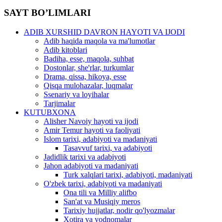
SAYT BO’LIMLARI
ADIB XURSHID DAVRON HAYOTI VA IJODI
Adib haqida maqola va ma'lumotlar
Adib kitoblari
Badiha, esse, maqola, suhbat
Dostonlar, she'rlar, turkumlar
Drama, qissa, hikoya, esse
Qisqa mulohazalar, luqmalar
Ssenariy va loyihalar
Tarjimalar
KUTUBXONA
Alisher Navoiy hayoti va ijodi
Amir Temur hayoti va faoliyati
Islom tarixi, adabiyoti va madaniyati
Tasavvuf tarixi, va adabiyoti
Jadidlik tarixi va adabiyoti
Jahon adabiyoti va madaniyati
Turk xalqlari tarixi, adabiyoti, madaniyati
O'zbek tarixi, adabiyoti va madaniyati
Ona tili va Milliy alifbo
San'at va Musiqiy meros
Tarixiy hujjatlar, nodir qo'lyozmalar
Xotira va yodnomalar