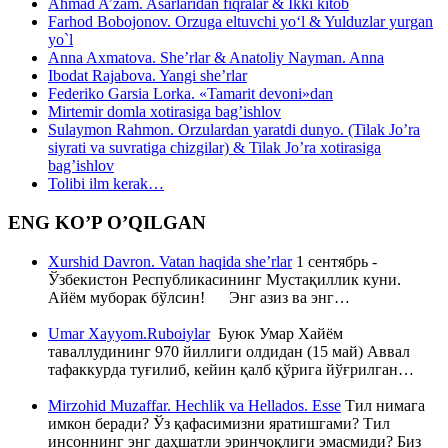
Ahmad A’zam. Asarlaridan fiqralar & Ikki kitob
Farhod Bobojonov. Orzuga eltuvchi yo‘l & Yulduzlar yurgan
yo`l
Anna Axmatova. She’rlar & Anatoliy Nayman. Anna
Ibodat Rajabova. Yangi she’rlar
Federiko Garsia Lorka. «Tamarit devoni»dan
Mirtemir domla xotirasiga bag’ishlov
Sulaymon Rahmon. Orzulardan yaratdi dunyo. (Tilak Jo’ra
siyrati va suvratiga chizgilar) & Tilak Jo’ra xotirasiga
bag’ishlov
Tolibi ilm kerak…
ENG KO’P O’QILGAN
Xurshid Davron. Vatan haqida she’rlar
1 сентябрь -
Ўзбекистон Республикасининг Мустақиллик куни.
Айём муборак бўлсин! Энг азиз ва энг…
Umar Xayyom.Ruboiylar
Буюк Умар Хайём
таваллудининг 970 йиллиги олдидан (15 май) Аввал
тафаккурда туғилиб, кейин қалб қўрига йўғрилган…
Mirzohid Muzaffar. Hechlik va Hellados. Esse
Тил нимага
имкон беради? Ўз қафасимизни яратишгами? Тил
инсоннинг энг даҳшатли эринчоқлиги эмасмиди? Биз