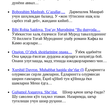
дунёни аввал…
Boborahim Mashrab. G’azallar,…
Дарвешлик Машраб
учун шоҳликдан баланд. У «жон тўтисини ишқ ила
сарбоз этай деб», жандани кийиб…
Bibi Robia Saidova. Tog‘ay Murodning “Bu dunyoda…
Ўзбекистон халқ ёзувчиси Тоғай Мурод таваллудининг
70 йиллиги Тоғай Муроднинг ушбу романи Кафка ва
Камю асарлари…
Onajon. O’zbek shoirlarining onaga…
Ўзбек адабиёти
Она ҳақида ёзилган дурдона асарларга ниҳоятда бой.
Онани улуғлашда, мадҳ этишда ижодкорларимиз чин…
Xurshid Davron. Muhabbat haqida she’rlar (I)
Ёдларингга
олурмисан сирли дамларни, Ёдларингга олурмисан
ширин ғамларни, Ёқиб қўйиб тун қўйнида ёки
шамларни Мени ёдга…
Guljamol Asqarova. She’rlar.
Шоир қачон шеър ёзади?
Шу саволни кўп таҳлил этаман. Назаримда, шеър
туғилиши учун шоир руҳини…