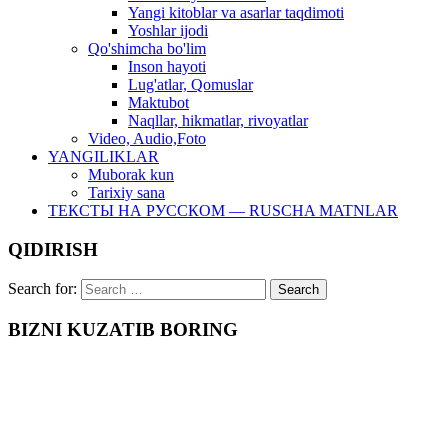
Yangi kitoblar va asarlar taqdimoti
Yoshlar ijodi
Qo'shimcha bo'lim
Inson hayoti
Lug'atlar, Qomuslar
Maktubot
Naqllar, hikmatlar, rivoyatlar
Video, Audio,Foto
YANGILIKLAR
Muborak kun
Tarixiy sana
ТЕКСТЫ НА РУССКОМ — RUSCHA MATNLAR
QIDIRISH
Search for:
BIZNI KUZATIB BORING