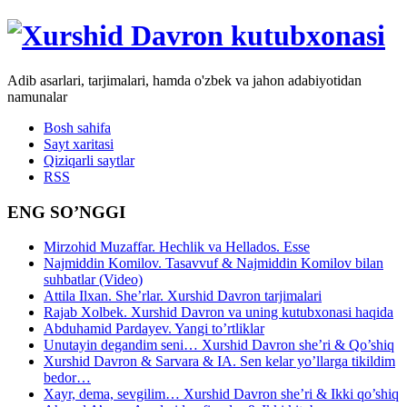
Adib asarlari, tarjimalari, hamda o'zbek va jahon adabiyotidan
namunalar
Bosh sahifa
Sayt xaritasi
Qiziqarli saytlar
RSS
ENG SO’NGGI
Mirzohid Muzaffar. Hechlik va Hellados. Esse
Najmiddin Komilov. Tasavvuf & Najmiddin Komilov bilan
suhbatlar (Video)
Attila Ilxan. She’rlar. Xurshid Davron tarjimalari
Rajab Xolbek. Xurshid Davron va uning kutubxonasi haqida
Abduhamid Pardayev. Yangi to’rtliklar
Unutayin degandim seni… Xurshid Davron she’ri & Qo’shiq
Xurshid Davron & Sarvara & IA. Sen kelar yo’llarga tikildim
bedor…
Xayr, dema, sevgilim… Xurshid Davron she’ri & Ikki qo’shiq