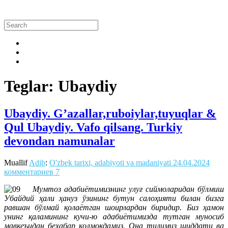
Teglar: Ubaydiy
Ubaydiy. G’azallar,ruboiylar,tuyuqlar &
Qul Ubaydiy. Vafo qilsang. Turkiy
devondan namunalar
Muallif
Adib
:
O'zbek tarixi, adabiyoti va madaniyati
24.04.2024
комментариев 7
Мумтоз адабиётимизнинг улуғ сиймоларидан бўлмиш
Убайдий ҳали ҳануз ўзининг бутун салоҳияти билан бизга
равшан бўлмай қолаётган шоирлардан биридир. Биз ҳамон
унинг қаламининг кучи-ю адабиётимизда тутган муносиб
мавқеъидан бехабар қолмоқдамиз. Она тилимиз шиддати ва