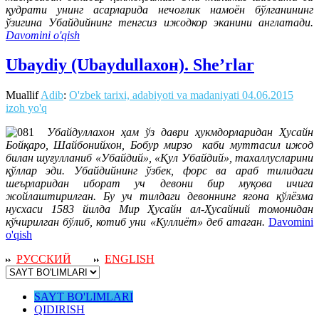
қудрати унинг асарларида нечоғлик намоён бўлганининг
ўзигина Убайдийнинг тенгсиз ижодкор эканини англатади.
Davomini o'qish
Ubaydiy (Ubaydullaхон). She’rlar
Muallif
Adib
:
O'zbek tarixi, adabiyoti va madaniyati
04.06.2015
izoh yo'q
Убайдуллахон ҳам ўз даври ҳукмдорларидан Ҳусайн
Бойқаро, Шайбонийхон, Бобур мирзо каби муттасил ижод
билан шуғулланиб «Убайдий», «Қул Убайдий», тахаллусларини
қўллар эди. Убайдийнинг ўзбек, форс ва араб тилидаги
шеърларидан иборат уч девони бир муқова ичига
жойлаштирилган. Бу уч тилдаги девоннинг ягона қўлёзма
нусхаси 1583 йилда Мир Ҳусайн ал-Ҳусайний томонидан
кўчирилган бўлиб, котиб уни «Куллиёт» деб атаган.
Davomini
o'qish
РУССКИЙ
ENGLISH
SAYT BO'LIMLARI
QIDIRISH