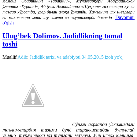
Исмоил Обидийнинг «Тараққий», Мунавварқори Абдурашидхон
ўғлининг «Хуршид», Абдулла Авлонийнинг «Шуҳрат» газеталари кучли
таъсир кўрсатди, улар билан алоқа ўрнатди. Ҳамзанинг илк шеърлари
Davomini
ва мақолалари мана шу газета ва журналларда босилди.
o'qish
Ulug’bek Dolimov. Jadidlikning tamal
toshi
Muallif
Adib
:
Jadidlik tarixi va adabiyoti
04.05.2015
izoh yo'q
Сўнгги асрларда ўлкамиздаги
таълим-тарбия тизими дунё тараққиётидан бутунлай
узилиб, турғунликка юз тутгани маълум. Уни ислоҳ қилишга,