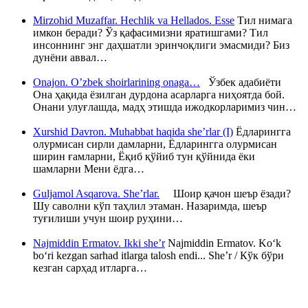
Mirzohid Muzaffar. Hechlik va Hellados. Esse
Тил нимага
имкон беради? Ўз қафасимизни яратишгами? Тил
инсоннинг энг даҳшатли эринчоқлиги эмасмиди? Биз
дунёни аввал…
Onajon. O’zbek shoirlarining onaga…
Ўзбек адабиёти
Она ҳақида ёзилган дурдона асарларга ниҳоятда бой.
Онани улуғлашда, мадҳ этишда ижодкорларимиз чин…
Xurshid Davron. Muhabbat haqida she’rlar (I)
Ёдларингга
олурмисан сирли дамларни, Ёдларингга олурмисан
ширин ғамларни, Ёқиб қўйиб тун қўйнида ёки
шамларни Мени ёдга…
Guljamol Asqarova. She’rlar.
Шоир қачон шеър ёзади?
Шу саволни кўп таҳлил этаман. Назаримда, шеър
туғилиши учун шоир руҳини…
Najmiddin Ermatov. Ikki she’r
Najmiddin Ermatov. Ko‘k
bo‘ri kezgan sarhad itlarga talosh endi... She’r / Кўк бўри
кезган сарҳад итларга…