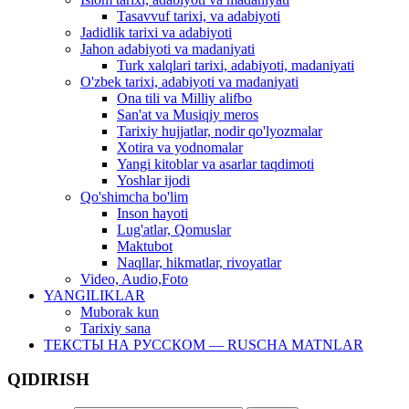
Tasavvuf tarixi, va adabiyoti
Jadidlik tarixi va adabiyoti
Jahon adabiyoti va madaniyati
Turk xalqlari tarixi, adabiyoti, madaniyati
O'zbek tarixi, adabiyoti va madaniyati
Ona tili va Milliy alifbo
San'at va Musiqiy meros
Tarixiy hujjatlar, nodir qo'lyozmalar
Xotira va yodnomalar
Yangi kitoblar va asarlar taqdimoti
Yoshlar ijodi
Qo'shimcha bo'lim
Inson hayoti
Lug'atlar, Qomuslar
Maktubot
Naqllar, hikmatlar, rivoyatlar
Video, Audio,Foto
YANGILIKLAR
Muborak kun
Tarixiy sana
ТЕКСТЫ НА РУССКОМ — RUSCHA MATNLAR
QIDIRISH