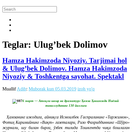
Teglar: Ulug’bek Dolimov
Hamza Hakimzoda Niyoziy. Tarjimai hol
& Ulug’bek Dolimov. Hamza Hakimzoda
Niyoziy & Toshkentga sayohat. Spektakl
Muallif
Adib
:
Muborak kun
05.03.2019
izoh yo'q
6 март — Атоқли шоир ва драматург Ҳамза Ҳакимзода Ниёзий
таваллудининг 130 йиллиги
Ҳамзанинг ижодига, айниқса Исмоилбек Гаспралининг «Таржимон»,
Фотиҳ Каримийнинг «Вақт» газеталари, Ризо Фахриддиннинг «Шўро»
журнали, шу билан бирга, ўзбек тилида Тошкентда чиқа бошлаган