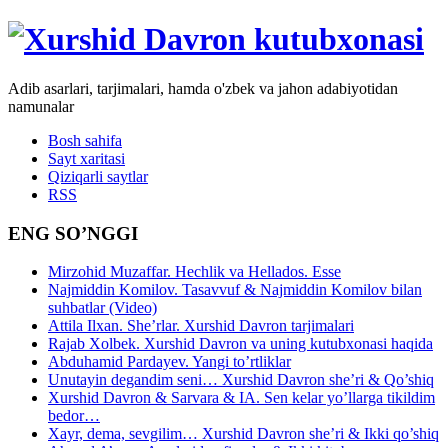
Adib asarlari, tarjimalari, hamda o'zbek va jahon adabiyotidan
namunalar
Bosh sahifa
Sayt xaritasi
Qiziqarli saytlar
RSS
ENG SO’NGGI
Mirzohid Muzaffar. Hechlik va Hellados. Esse
Najmiddin Komilov. Tasavvuf & Najmiddin Komilov bilan
suhbatlar (Video)
Attila Ilxan. She’rlar. Xurshid Davron tarjimalari
Rajab Xolbek. Xurshid Davron va uning kutubxonasi haqida
Abduhamid Pardayev. Yangi to’rtliklar
Unutayin degandim seni… Xurshid Davron she’ri & Qo’shiq
Xurshid Davron & Sarvara & IA. Sen kelar yo’llarga tikildim
bedor…
Xayr, dema, sevgilim… Xurshid Davron she’ri & Ikki qo’shiq