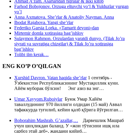
Ahmad A’zam. Asarlaridan fiqralar & Ikki kitob
Farhod Bobojonov. Orzuga eltuvchi yo‘l & Yulduzlar yurgan
yo`l
Anna Axmatova. She’rlar & Anatoliy Nayman. Anna
Ibodat Rajabova. Yangi she’rlar
Federiko Garsia Lorka. «Tamarit devoni»dan
Mirtemir domla xotirasiga bag’ishlov
Sulaymon Rahmon. Orzulardan yaratdi dunyo. (Tilak Jo’ra
siyrati va suvratiga chizgilar) & Tilak Jo’ra xotirasiga
bag’ishlov
Tolibi ilm kerak…
ENG KO’P O’QILGAN
Xurshid Davron. Vatan haqida she’rlar
1 сентябрь -
Ўзбекистон Республикасининг Мустақиллик куни.
Айём муборак бўлсин! Энг азиз ва энг…
Umar Xayyom.Ruboiylar
Буюк Умар Хайём
таваллудининг 970 йиллиги олдидан (15 май) Аввал
тафаккурда туғилиб, кейин қалб қўрига йўғрилган…
Boborahim Mashrab. G’azallar,…
Дарвешлик Машраб
учун шоҳликдан баланд. У «жон тўтисини ишқ ила
сарбоз этай деб», жандани кийиб…