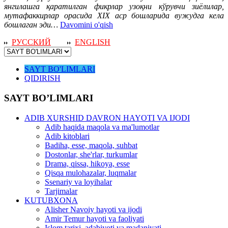
янгилашга қаратилган фикрлар узоқни кўрувчи зиёлилар,
мутафаккирлар орасида XIX аср бошларида вужудга кела
бошлаган эди…
Davomini o'qish
РУССКИЙ
ENGLISH
SAYT BO'LIMLARI
QIDIRISH
SAYT BO’LIMLARI
ADIB XURSHID DAVRON HAYOTI VA IJODI
Adib haqida maqola va ma'lumotlar
Adib kitoblari
Badiha, esse, maqola, suhbat
Dostonlar, she'rlar, turkumlar
Drama, qissa, hikoya, esse
Qisqa mulohazalar, luqmalar
Ssenariy va loyihalar
Tarjimalar
KUTUBXONA
Alisher Navoiy hayoti va ijodi
Amir Temur hayoti va faoliyati
Islom tarixi, adabiyoti va madaniyati