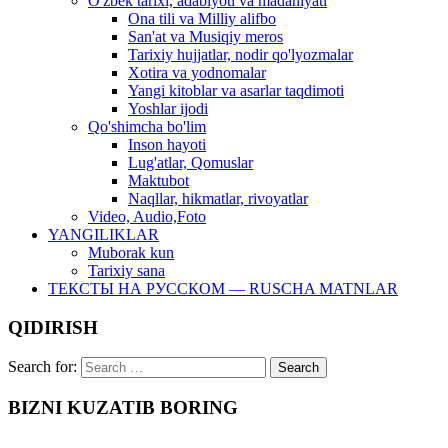
O'zbek tarixi, adabiyoti va madaniyati
Ona tili va Milliy alifbo
San'at va Musiqiy meros
Tarixiy hujjatlar, nodir qo'lyozmalar
Xotira va yodnomalar
Yangi kitoblar va asarlar taqdimoti
Yoshlar ijodi
Qo'shimcha bo'lim
Inson hayoti
Lug'atlar, Qomuslar
Maktubot
Naqllar, hikmatlar, rivoyatlar
Video, Audio,Foto
YANGILIKLAR
Muborak kun
Tarixiy sana
ТЕКСТЫ НА РУССКОМ — RUSCHA MATNLAR
QIDIRISH
Search for:
BIZNI KUZATIB BORING