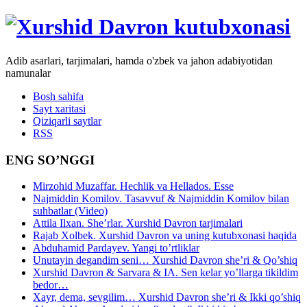
Adib asarlari, tarjimalari, hamda o'zbek va jahon adabiyotidan
namunalar
Bosh sahifa
Sayt xaritasi
Qiziqarli saytlar
RSS
ENG SO’NGGI
Mirzohid Muzaffar. Hechlik va Hellados. Esse
Najmiddin Komilov. Tasavvuf & Najmiddin Komilov bilan
suhbatlar (Video)
Attila Ilxan. She’rlar. Xurshid Davron tarjimalari
Rajab Xolbek. Xurshid Davron va uning kutubxonasi haqida
Abduhamid Pardayev. Yangi to’rtliklar
Unutayin degandim seni… Xurshid Davron she’ri & Qo’shiq
Xurshid Davron & Sarvara & IA. Sen kelar yo’llarga tikildim
bedor…
Xayr, dema, sevgilim… Xurshid Davron she’ri & Ikki qo’shiq