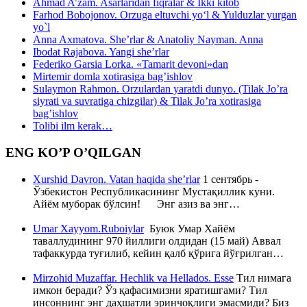
Ahmad A’zam. Asarlaridan fiqralar & Ikki kitob
Farhod Bobojonov. Orzuga eltuvchi yo‘l & Yulduzlar yurgan
yo`l
Anna Axmatova. She’rlar & Anatoliy Nayman. Anna
Ibodat Rajabova. Yangi she’rlar
Federiko Garsia Lorka. «Tamarit devoni»dan
Mirtemir domla xotirasiga bag’ishlov
Sulaymon Rahmon. Orzulardan yaratdi dunyo. (Tilak Jo’ra
siyrati va suvratiga chizgilar) & Tilak Jo’ra xotirasiga
bag’ishlov
Tolibi ilm kerak…
ENG KO’P O’QILGAN
Xurshid Davron. Vatan haqida she’rlar
1 сентябрь -
Ўзбекистон Республикасининг Мустақиллик куни.
Айём муборак бўлсин! Энг азиз ва энг…
Umar Xayyom.Ruboiylar
Буюк Умар Хайём
таваллудининг 970 йиллиги олдидан (15 май) Аввал
тафаккурда туғилиб, кейин қалб қўрига йўғрилган…
Mirzohid Muzaffar. Hechlik va Hellados. Esse
Тил нимага
имкон беради? Ўз қафасимизни яратишгами? Тил
инсоннинг энг даҳшатли эринчоқлиги эмасмиди? Биз