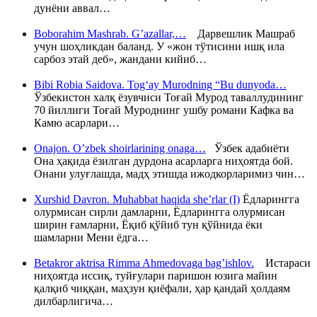
дунёни аввал…
Boborahim Mashrab. G’azallar,…
Дарвешлик Машраб
учун шоҳликдан баланд. У «жон тўтисини ишқ ила
сарбоз этай деб», жандани кийиб…
Bibi Robia Saidova. Tog‘ay Murodning “Bu dunyoda…
Ўзбекистон халқ ёзувчиси Тоғай Мурод таваллудининг
70 йиллиги Тоғай Муроднинг ушбу романи Кафка ва
Камю асарлари…
Onajon. O’zbek shoirlarining onaga…
Ўзбек адабиёти
Она ҳақида ёзилган дурдона асарларга ниҳоятда бой.
Онани улуғлашда, мадҳ этишда ижодкорларимиз чин…
Xurshid Davron. Muhabbat haqida she’rlar (I)
Ёдларингга
олурмисан сирли дамларни, Ёдларингга олурмисан
ширин ғамларни, Ёқиб қўйиб тун қўйнида ёки
шамларни Мени ёдга…
Betakror aktrisa Rimma Ahmedovaga bag’ishlov.
Истараси
ниҳоятда иссиқ, туйғулари паришон юзига майин
қалқиб чиққан, маҳзун қиёфали, ҳар қандай ҳолдаям
дилбарлигича…