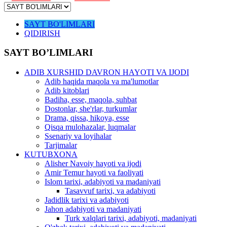
SAYT BO'LIMLARI
QIDIRISH
SAYT BO’LIMLARI
ADIB XURSHID DAVRON HAYOTI VA IJODI
Adib haqida maqola va ma'lumotlar
Adib kitoblari
Badiha, esse, maqola, suhbat
Dostonlar, she'rlar, turkumlar
Drama, qissa, hikoya, esse
Qisqa mulohazalar, luqmalar
Ssenariy va loyihalar
Tarjimalar
KUTUBXONA
Alisher Navoiy hayoti va ijodi
Amir Temur hayoti va faoliyati
Islom tarixi, adabiyoti va madaniyati
Tasavvuf tarixi, va adabiyoti
Jadidlik tarixi va adabiyoti
Jahon adabiyoti va madaniyati
Turk xalqlari tarixi, adabiyoti, madaniyati