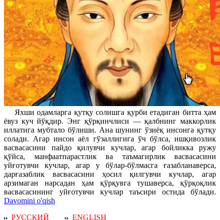
Яхши одамларга қутқу солишга қурби етадиган битта ҳам
ёвуз куч йўқдир. Энг қўрқинчлиси — қалбнинг маккорлик
иллатига мубтало бўлиши. Ана шунинг ўзиёқ инсонга қутқу
солади. Агар инсон аёл гўзаллигига ўч бўлса, ишқивозлик
васвасасини пайдо қилувчи кучлар, агар бойликка ружу
қўйса, манфаатпарастлик ва таъмагирлик васвасасини
уйғотувчи кучлар, агар у бўлар-бўлмасга ғазабланаверса,
дарғазаблик васвасасини ҳосил қилгувчи кучлар, агар
арзимаган нарсадан ҳам қўрқувга тушаверса, қўрқоқлик
васвасасининг уйғотувчи кучлар таъсири остида бўлади.
Davomini o'qish
РУССКИЙ
ENGLISH