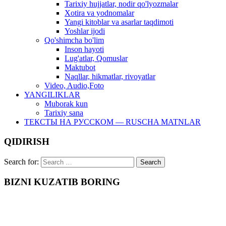
Tarixiy hujjatlar, nodir qo'lyozmalar
Xotira va yodnomalar
Yangi kitoblar va asarlar taqdimoti
Yoshlar ijodi
Qo'shimcha bo'lim
Inson hayoti
Lug'atlar, Qomuslar
Maktubot
Naqllar, hikmatlar, rivoyatlar
Video, Audio,Foto
YANGILIKLAR
Muborak kun
Tarixiy sana
ТЕКСТЫ НА РУССКОМ — RUSCHA MATNLAR
QIDIRISH
Search for:
BIZNI KUZATIB BORING