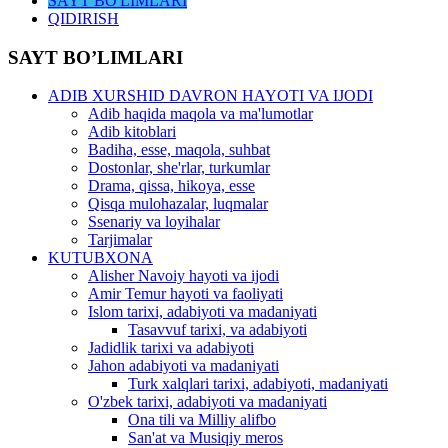
SAYT BO'LIMLARI
QIDIRISH
SAYT BO’LIMLARI
ADIB XURSHID DAVRON HAYOTI VA IJODI
Adib haqida maqola va ma'lumotlar
Adib kitoblari
Badiha, esse, maqola, suhbat
Dostonlar, she'rlar, turkumlar
Drama, qissa, hikoya, esse
Qisqa mulohazalar, luqmalar
Ssenariy va loyihalar
Tarjimalar
KUTUBXONA
Alisher Navoiy hayoti va ijodi
Amir Temur hayoti va faoliyati
Islom tarixi, adabiyoti va madaniyati
Tasavvuf tarixi, va adabiyoti
Jadidlik tarixi va adabiyoti
Jahon adabiyoti va madaniyati
Turk xalqlari tarixi, adabiyoti, madaniyati
O'zbek tarixi, adabiyoti va madaniyati
Ona tili va Milliy alifbo
San'at va Musiqiy meros