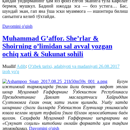
қандай уйдирманинг ҳам юз фоиз ёлғон эканига тўла кафолат
бермоқ мушкул. Бадиий ижодда эса — боз устига… Бас,
шундай экан, гап яна ўша эски муаммога — ишонтира билиш
санъатига келиб тўхтайди.
Davomini o'qish
Muhammad G’affor. She’rlar &
Shoirning o’limidan sal avval yozgan
ochiq xati & Sukunat sohili
Muallif
Adib
:
O'zbek tarixi, adabiyoti va madaniyati
26.08.2017
izoh yo'q
Бугун
ижтимоий тармоқларда ўтган йили бевақт вафот этган
шоир Муҳаммад Ғаффорнинг Ўзбекистон Республикаси
Президентининг Давлат маслаҳатчиси Хайриддин
Султоновга ёзган очиқ хати эълон қилинди. Ушбу хатда
шоирнинг сўнгги йилларда Ўзбекистон Ёзувчилар уюшмасида
юзага келган муҳит туфайли ўзига бўлган муносабатини баён
қилган. Саҳифада Муҳаммад Ғаффорнинг шеърларини ва
«Сукунат соҳили» китобини онлайн форматда ҳам тақдим
этмоқдамиз.
Davomini o'qish