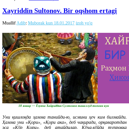
Xayriddin Sultonov. Bir oqshom ertagi
Muallif
Adib
:
Muborak kun
18.01.2017
izoh yo'q
18 январ — Ёзувчи Хайриддин Султонов таваллуд топган кун
Уни қишлоқда ҳамма танийди-ю, исмини ҳеч ким билмайди.
Ҳамма уни «Қори», «Қори ака», деб чақиради, орқаваротдан
эса «Кўр Қори», деб атайдилар. Кўча-кўйда тупроққа