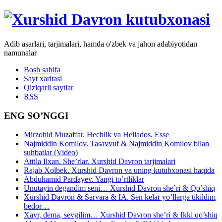
Adib asarlari, tarjimalari, hamda o'zbek va jahon adabiyotidan
namunalar
Bosh sahifa
Sayt xaritasi
Qiziqarli saytlar
RSS
ENG SO’NGGI
Mirzohid Muzaffar. Hechlik va Hellados. Esse
Najmiddin Komilov. Tasavvuf & Najmiddin Komilov bilan
suhbatlar (Video)
Attila Ilxan. She’rlar. Xurshid Davron tarjimalari
Rajab Xolbek. Xurshid Davron va uning kutubxonasi haqida
Abduhamid Pardayev. Yangi to’rtliklar
Unutayin degandim seni… Xurshid Davron she’ri & Qo’shiq
Xurshid Davron & Sarvara & IA. Sen kelar yo’llarga tikildim
bedor…
Xayr, dema, sevgilim… Xurshid Davron she’ri & Ikki qo’shiq