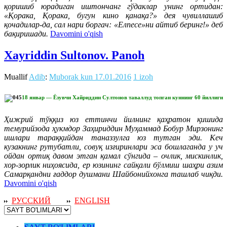
қоришиб юрадиган иштончанг гўдаклар унинг ортидан:
«Қорака, Қорака, бугун кино қанақа?» дея чувиллашиб
қочадилар-да, сал нари боргач: «Елпесе»ни айтиб беринг!» деб
бақиришади.
Davomini o'qish
Xayriddin Sultonov. Panoh
Muallif
Adib
:
Muborak kun
17.01.2016
1 izoh
18 январ — Ёзувчи Хайриддин Султонов таваллуд топган куннинг 60 йиллиги
Ҳижрий тўққиз юз еттинчи йилнинг қаҳратон қишида
темурийзода ҳукмдор Заҳириддин Муҳаммад Бобур Мирзонинг
ишлари тараққийдан таназзулга юз тутган эди. Кеч
кузакнинг рутубатли, совуқ изғиринлари эса бошлаганда у уч
ойдан ортиқ давом этган қамал сўнгида – очлик, мискинлик,
хор-зорлик ниҳоясида, ер юзининг сайқали бўлмиш шаҳри азим
Самарқандни ғаддор душмани Шайбонийхонга ташлаб чиқди.
Davomini o'qish
РУССКИЙ
ENGLISH