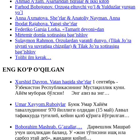
Ahmad A’zam. Asarlaridan fiqralar & Ikki kitob
Farhod Bobojonov. Orzuga eltuvchi yo‘l & Yulduzlar yurgan
yo`l
Anna Axmatova. She’rlar & Anatoliy Nayman. Anna
Ibodat Rajabova. Yangi she’rlar
Federiko Garsia Lorka. «Tamarit devoni»dan
Mirtemir domla xotirasiga bag’ishlov
Sulaymon Rahmon. Orzulardan yaratdi dunyo. (Tilak Jo’ra
siyrati va suvratiga chizgilar) & Tilak Jo’ra xotirasiga
bag’ishlov
Tolibi ilm kerak…
ENG KO’P O’QILGAN
Xurshid Davron. Vatan haqida she’rlar
1 сентябрь -
Ўзбекистон Республикасининг Мустақиллик куни.
Айём муборак бўлсин! Энг азиз ва энг…
Umar Xayyom.Ruboiylar
Буюк Умар Хайём
таваллудининг 970 йиллиги олдидан (15 май) Аввал
тафаккурда туғилиб, кейин қалб қўрига йўғрилган…
Boborahim Mashrab. G’azallar,…
Дарвешлик Машраб
учун шоҳликдан баланд. У «жон тўтисини ишқ ила
сарбоз этай деб», жандани кийиб…