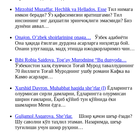
Mirzohid Muzaffar. Hechlik va Hellados. Esse
Тил нимага
имкон беради? Ўз қафасимизни яратишгами? Тил
инсоннинг энг даҳшатли эринчоқлиги эмасмиди? Биз
дунёни аввал…
Onajon. O’zbek shoirlarining onaga…
Ўзбек адабиёти
Она ҳақида ёзилган дурдона асарларга ниҳоятда бой.
Онани улуғлашда, мадҳ этишда ижодкорларимиз чин…
Bibi Robia Saidova. Tog‘ay Murodning “Bu dunyoda…
Ўзбекистон халқ ёзувчиси Тоғай Мурод таваллудининг
70 йиллиги Тоғай Муроднинг ушбу романи Кафка ва
Камю асарлари…
Xurshid Davron. Muhabbat haqida she’rlar (I)
Ёдларингга
олурмисан сирли дамларни, Ёдларингга олурмисан
ширин ғамларни, Ёқиб қўйиб тун қўйнида ёки
шамларни Мени ёдга…
Guljamol Asqarova. She’rlar.
Шоир қачон шеър ёзади?
Шу саволни кўп таҳлил этаман. Назаримда, шеър
туғилиши учун шоир руҳини…