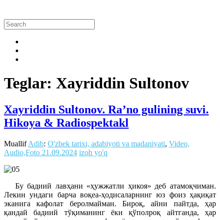
Teglar: Xayriddin Sultonov
Xayriddin Sultonov. Ra’no gulining suvi.
Hikoya & Radiospektakl
Muallif
Adib
:
O'zbek tarixi, adabiyoti va madaniyati
,
Video,
Audio,Foto
21.09.2024
izoh yo'q
Бу бадиий лавҳани «ҳужжатли ҳикоя» деб атамоқчиман.
Лекин ундаги барча воқеа-ҳодисаларнинг юз фоиз ҳақиқат
эканига кафолат беролмайман. Бироқ, айни пайтда, ҳар
қандай бадиий тўқиманинг ёки қўполроқ айтганда, ҳар