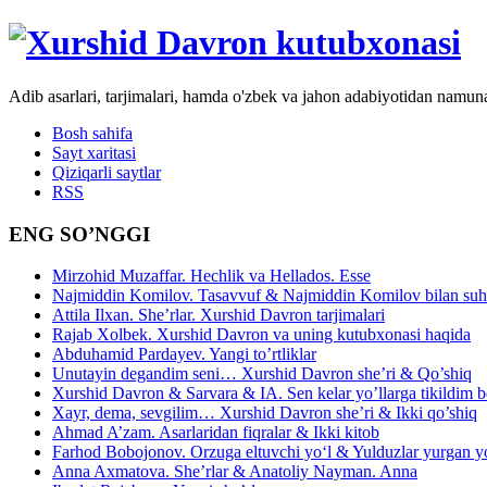
Adib asarlari, tarjimalari, hamda o'zbek va jahon adabiyotidan namun
Bosh sahifa
Sayt xaritasi
Qiziqarli saytlar
RSS
ENG SO’NGGI
Mirzohid Muzaffar. Hechlik va Hellados. Esse
Najmiddin Komilov. Tasavvuf & Najmiddin Komilov bilan suhb
Attila Ilxan. She’rlar. Xurshid Davron tarjimalari
Rajab Xolbek. Xurshid Davron va uning kutubxonasi haqida
Abduhamid Pardayev. Yangi to’rtliklar
Unutayin degandim seni… Xurshid Davron she’ri & Qo’shiq
Xurshid Davron & Sarvara & IA. Sen kelar yo’llarga tikildim
Xayr, dema, sevgilim… Xurshid Davron she’ri & Ikki qo’shiq
Ahmad A’zam. Asarlaridan fiqralar & Ikki kitob
Farhod Bobojonov. Orzuga eltuvchi yo‘l & Yulduzlar yurgan y
Anna Axmatova. She’rlar & Anatoliy Nayman. Anna