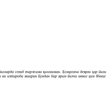
йилларда севиб таржима қилганман. Ҳозиргача деярли ҳар йили
 ва изтироби яширин Бундан бир ярим йилча аввал ҳам Яннис