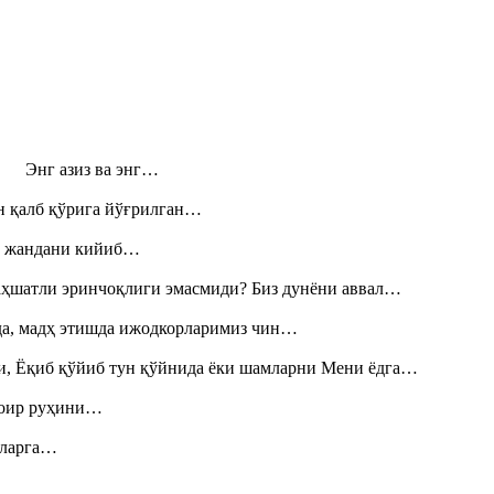
н! Энг азиз ва энг…
н қалб қўрига йўғрилган…
», жандани кийиб…
аҳшатли эринчоқлиги эмасмиди? Биз дунёни аввал…
шда, мадҳ этишда ижодкорларимиз чин…
и, Ёқиб қўйиб тун қўйнида ёки шамларни Мени ёдга…
шоир руҳини…
итларга…