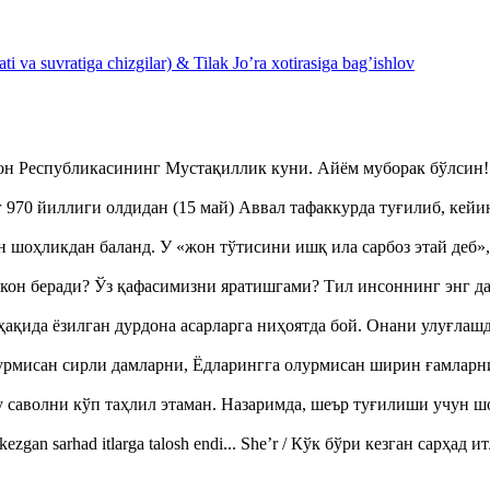
 va suvratiga chizgilar) & Tilak Jo’ra xotirasiga bag’ishlov
тон Республикасининг Мустақиллик куни. Айём муборак бўлси
970 йиллиги олдидан (15 май) Аввал тафаккурда туғилиб, кейи
оҳликдан баланд. У «жон тўтисини ишқ ила сарбоз этай деб
кон беради? Ўз қафасимизни яратишгами? Тил инсоннинг энг д
ақида ёзилган дурдона асарларга ниҳоятда бой. Онани улуғла
урмисан сирли дамларни, Ёдларингга олурмисан ширин ғамларн
аволни кўп таҳлил этаман. Назаримда, шеър туғилиши учун 
ezgan sarhad itlarga talosh endi... She’r / Кўк бўри кезган сарҳад 