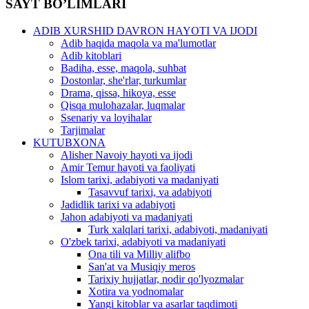
SAYT BO’LIMLARI
ADIB XURSHID DAVRON HAYOTI VA IJODI
Adib haqida maqola va ma'lumotlar
Adib kitoblari
Badiha, esse, maqola, suhbat
Dostonlar, she'rlar, turkumlar
Drama, qissa, hikoya, esse
Qisqa mulohazalar, luqmalar
Ssenariy va loyihalar
Tarjimalar
KUTUBXONA
Alisher Navoiy hayoti va ijodi
Amir Temur hayoti va faoliyati
Islom tarixi, adabiyoti va madaniyati
Tasavvuf tarixi, va adabiyoti
Jadidlik tarixi va adabiyoti
Jahon adabiyoti va madaniyati
Turk xalqlari tarixi, adabiyoti, madaniyati
O'zbek tarixi, adabiyoti va madaniyati
Ona tili va Milliy alifbo
San'at va Musiqiy meros
Tarixiy hujjatlar, nodir qo'lyozmalar
Xotira va yodnomalar
Yangi kitoblar va asarlar taqdimoti