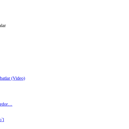
alar
atlar (Video)
 bedor…
o`l