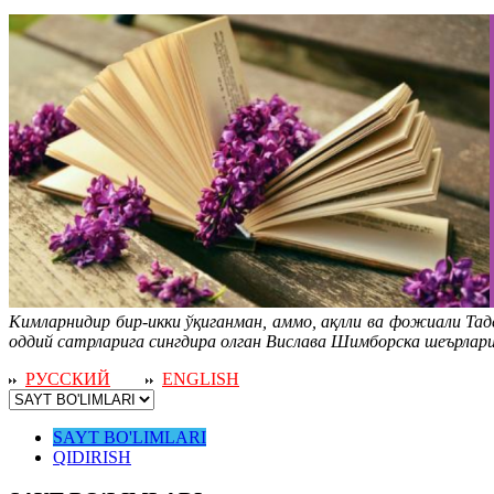
Кимларнидир бир-икки ўқиганман, аммо, ақлли ва фожиали Та
оддий сатрларига сингдира олган Вислава Шимборска шеърлари
РУССКИЙ
ENGLISH
SAYT BO'LIMLARI
QIDIRISH