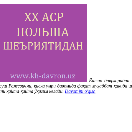
Ёшлик даврларидан 
деуш Режевични, қисқа умри давомида фақат муҳаббат ҳақида ш
ни қайта-қайта ўқигим келади.
Davomini o'qish