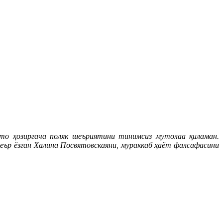
то ҳозиргача поляк шеъриятини тинимсиз мутолаа қиламан.
еър ёзган Халина Посвятовскаяни, мураккаб ҳаёт фалсафасини