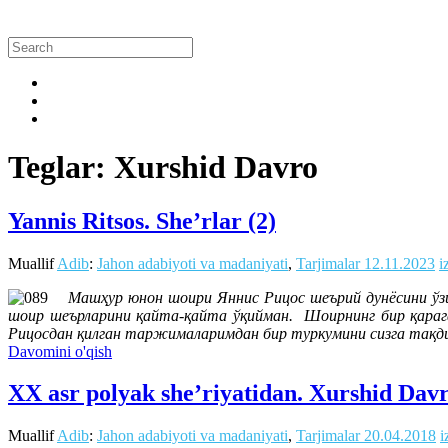
Teglar: Xurshid Davro
Yannis Ritsos. She’rlar (2)
Muallif
Adib
:
Jahon adabiyoti va madaniyati
,
Tarjimalar
12.11.2023
i
Машҳур юнон шоири Яннис Рицос шеърий дунёсини ўзим
шоир шеърларини қайта-қайта ўқийман. Шоирнинг бир қарага
Рицосдан қилган таржималаримдан бир туркумини сизга тақди
Davomini o'qish
XX asr polyak she’riyatidan. Xurshid Davr
Muallif
Adib
:
Jahon adabiyoti va madaniyati
,
Tarjimalar
20.04.2018
i