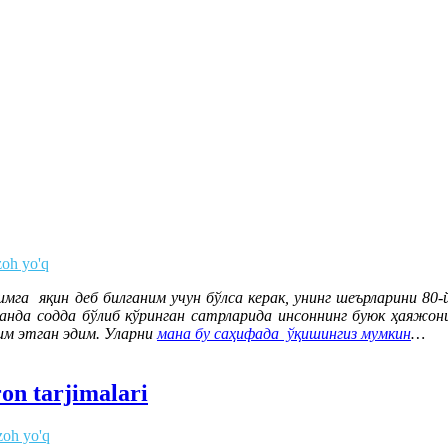
zoh yo'q
га яқин деб билганим учун бўлса керак, унинг шеърларини 80-
нда содда бўлиб кўринган сатрларида инсоннинг буюк ҳаяжони
м этган эдим. Уларни
мана бу саҳифада ўқишингиз мумкин
…
on tarjimalari
zoh yo'q