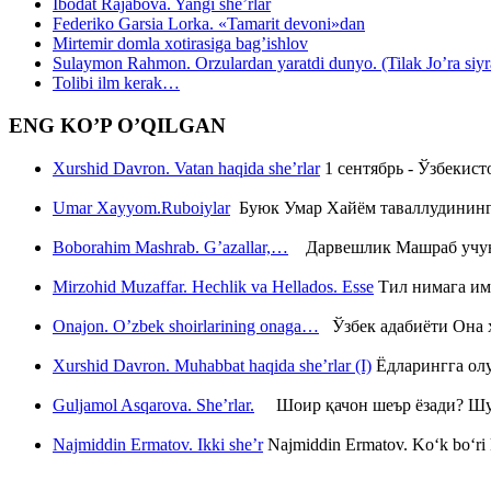
Ibodat Rajabova. Yangi she’rlar
Federiko Garsia Lorka. «Tamarit devoni»dan
Mirtemir domla xotirasiga bag’ishlov
Sulaymon Rahmon. Orzulardan yaratdi dunyo. (Tilak Jo’ra siyrati
Tolibi ilm kerak…
ENG KO’P O’QILGAN
Xurshid Davron. Vatan haqida she’rlar
1 сентябрь - Ўзбекис
Umar Xayyom.Ruboiylar
Буюк Умар Хайём таваллудининг 
Boborahim Mashrab. G’azallar,…
Дарвешлик Машраб учун ш
Mirzohid Muzaffar. Hechlik va Hellados. Esse
Тил нимага им
Onajon. O’zbek shoirlarining onaga…
Ўзбек адабиёти Она ҳ
Xurshid Davron. Muhabbat haqida she’rlar (I)
Ёдларингга ол
Guljamol Asqarova. She’rlar.
Шоир қачон шеър ёзади? Шу с
Najmiddin Ermatov. Ikki she’r
Najmiddin Ermatov. Ko‘k bo‘ri k