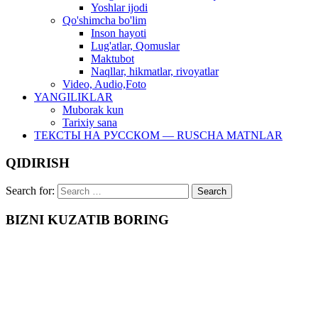
Yoshlar ijodi
Qo'shimcha bo'lim
Inson hayoti
Lug'atlar, Qomuslar
Maktubot
Naqllar, hikmatlar, rivoyatlar
Video, Audio,Foto
YANGILIKLAR
Muborak kun
Tarixiy sana
ТЕКСТЫ НА РУССКОМ — RUSCHA MATNLAR
QIDIRISH
Search for:
BIZNI KUZATIB BORING