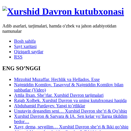
Adib asarlari, tarjimalari, hamda o'zbek va jahon adabiyotidan
namunalar
Bosh sahifa
Sayt xaritasi
Qiziqarli saytlar
RSS
ENG SO’NGGI
Mirzohid Muzaffar. Hechlik va Hellados. Esse
Najmiddin Komilov. Tasavvuf & Najmiddin Komilov bilan
suhbatlar (Video)
Attila Ilxan. She’rlar. Xurshid Davron tarjimalari
Rajab Xolbek. Xurshid Davron va uning kutubxonasi haqida
Abduhamid Pardayev. Yangi to’rtliklar
Unutayin degandim seni… Xurshid Davron she’ri & Qo’shiq
Xurshid Davron & Sarvara & IA. Sen kelar yo’llarga tikildim
bedor…
Xayr, dema, sevgilim… Xurshid Davron she’ri & Ikki qo’shiq