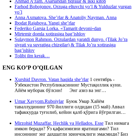
Ahmad A’zam. Asarlaridan fiqralar & Ikki kitob
Farhod Bobojonov. Orzuga eltuvchi yo‘l & Yulduzlar yurgan
yo`l
Anna Axmatova. She’rlar & Anatoliy Nayman. Anna
Ibodat Rajabova. Yangi she’rlar
Federiko Garsia Lorka. «Tamarit devoni»dan
Mirtemir domla xotirasiga bag’ishlov
Sulaymon Rahmon. Orzulardan yaratdi dunyo. (Tilak Jo’ra
siyrati va suvratiga chizgilar) & Tilak Jo’ra xotirasiga
bag’ishlov
Tolibi ilm kerak…
ENG KO’P O’QILGAN
Xurshid Davron. Vatan haqida she’rlar
1 сентябрь -
Ўзбекистон Республикасининг Мустақиллик куни.
Айём муборак бўлсин! Энг азиз ва энг…
Umar Xayyom.Ruboiylar
Буюк Умар Хайём
таваллудининг 970 йиллиги олдидан (15 май) Аввал
тафаккурда туғилиб, кейин қалб қўрига йўғрилган…
Mirzohid Muzaffar. Hechlik va Hellados. Esse
Тил нимага
имкон беради? Ўз қафасимизни яратишгами? Тил
инсоннинг энг даҳшатли эринчоқлиги эмасмиди? Биз