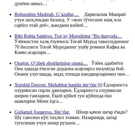
дунёни аввал…
Boborahim Mashrab. G’azallar,…
Дарвешлик Машраб
учун шоҳликдан баланд. У «жон тўтисини ишқ ила
сарбоз этай деб», жандани кийиб…
Bibi Robia Saidova. Tog‘ay Murodning “Bu dunyoda…
Ўзбекистон халқ ёзувчиси Тоғай Мурод таваллудининг
70 йиллиги Тоғай Муроднинг ушбу романи Кафка ва
Камю асарлари…
Onajon. O’zbek shoirlarining onaga…
Ўзбек адабиёти
Она ҳақида ёзилган дурдона асарларга ниҳоятда бой.
Онани улуғлашда, мадҳ этишда ижодкорларимиз чин…
Xurshid Davron. Muhabbat haqida she’rlar (I)
Ёдларингга
олурмисан сирли дамларни, Ёдларингга олурмисан
ширин ғамларни, Ёқиб қўйиб тун қўйнида ёки
шамларни Мени ёдга…
Guljamol Asqarova. She’rlar.
Шоир қачон шеър ёзади?
Шу саволни кўп таҳлил этаман. Назаримда, шеър
туғилиши учун шоир руҳини…