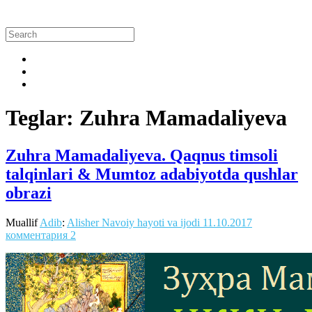
Teglar: Zuhra Mamadaliyeva
Zuhra Mamadaliyeva. Qaqnus timsoli
talqinlari & Mumtoz adabiyotda qushlar
obrazi
Muallif
Adib
:
Alisher Navoiy hayoti va ijodi
11.10.2017
комментария 2