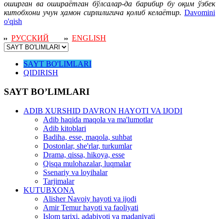
оширган ва ошираётган бўлсалар-да барибир бу оқим ўзбек
китобхони учун ҳамон сирлилигича қолиб келаётир.
Davomini
o'qish
РУССКИЙ
ENGLISH
SAYT BO'LIMLARI
QIDIRISH
SAYT BO’LIMLARI
ADIB XURSHID DAVRON HAYOTI VA IJODI
Adib haqida maqola va ma'lumotlar
Adib kitoblari
Badiha, esse, maqola, suhbat
Dostonlar, she'rlar, turkumlar
Drama, qissa, hikoya, esse
Qisqa mulohazalar, luqmalar
Ssenariy va loyihalar
Tarjimalar
KUTUBXONA
Alisher Navoiy hayoti va ijodi
Amir Temur hayoti va faoliyati
Islom tarixi, adabiyoti va madaniyati