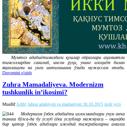
Мумтоз адабиётимиздаги қушлар образлари аҳамиятли
тимсоллардан саналиб, инсон руҳи, унинг илоҳиёт билан
яқинлашуви ва унга интилишини ўзида мужассам этади.
Davomini o'qish
Zuhra Mamadaliyeva. Modernizm
tushkunlik in’ikosimi?
Muallif
Adib
:
Jahon adabiyoti va madaniyati
30.10.2015
izoh yo'q
Модернизм ўзбек адабиёти ихлосмандлари учун анча
таниш бўлса-да бу услуб (ёки услублар мажмуаси – оқим)да
бир қатор ўзбек адиблари ижодий тажрибаларни амалга