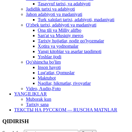
Tasavvuf tarixi, va adabiyoti
Jadidlik tarixi va adabiyoti
Jahon adabiyoti va madaniyati
Turk xalqlari tarixi, adabiyoti, madaniyati
O'zbek tarixi, adabiyoti va madaniyati
Ona tili va Milliy alifbo
San'at va Musiqiy meros
Tarixiy hujjatlar, nodir qo'lyozmalar
Xotira va yodnomalar
Yangi kitoblar va asarlar taqdimoti
Yoshlar ijodi
Qo'shimcha bo'lim
Inson hayoti
Lug'atlar, Qomuslar
Maktubot
Naqllar, hikmatlar, rivoyatlar
Video, Audio,Foto
YANGILIKLAR
Muborak kun
Tarixiy sana
ТЕКСТЫ НА РУССКОМ — RUSCHA MATNLAR
QIDIRISH